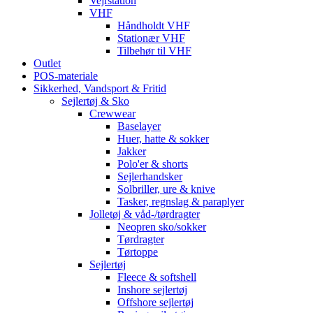
Vejrstation
VHF
Håndholdt VHF
Stationær VHF
Tilbehør til VHF
Outlet
POS-materiale
Sikkerhed, Vandsport & Fritid
Sejlertøj & Sko
Crewwear
Baselayer
Huer, hatte & sokker
Jakker
Polo'er & shorts
Sejlerhandsker
Solbriller, ure & knive
Tasker, regnslag & paraplyer
Jolletøj & våd-/tørdragter
Neopren sko/sokker
Tørdragter
Tørtoppe
Sejlertøj
Fleece & softshell
Inshore sejlertøj
Offshore sejlertøj