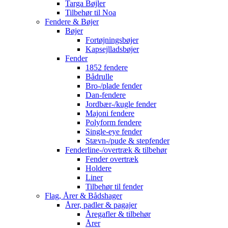
Targa Bøjler
Tilbehør til Noa
Fendere & Bøjer
Bøjer
Fortøjningsbøjer
Kapsejlladsbøjer
Fender
1852 fendere
Bådrulle
Bro-/plade fender
Dan-fendere
Jordbær-/kugle fender
Majoni fendere
Polyform fendere
Single-eye fender
Stævn-/pude & stepfender
Fenderline-/overtræk & tilbehør
Fender overtræk
Holdere
Liner
Tilbehør til fender
Flag, Årer & Bådshager
Årer, padler & pagajer
Åregafler & tilbehør
Årer