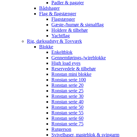
Padler & pagajer
Bådshager
Flag & flagstænger
Flagstænger
Gæste-/humør & signalflag
Holdere & tilbehør
Yachtflag
Rig, dæksudstyr & Tovværk
Blokke
Enkeltblok
Gennemførings-/wireblokke
High load eyes
Reservedele & tilbehør
Ronstan mini blokke
Ronstan serie 100
Ronstan serie 20
Ronstan serie 25
Ronstan serie 30
Ronstan serie 40
Ronstan serie 50
Ronstan serie 55
Ronstan serie 60
Ronstan serie 75
Rutgerson
Svivelbaser, masteblok & svingarm