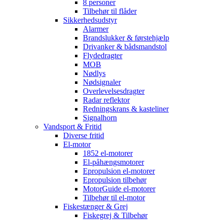
8 personer
Tilbehør til flåder
Sikkerhedsudstyr
Alarmer
Brandslukker & førstehjælp
Drivanker & bådsmandstol
Flydedragter
MOB
Nødlys
Nødsignaler
Overlevelsesdragter
Radar reflektor
Redningskrans & kasteliner
Signalhorn
Vandsport & Fritid
Diverse fritid
El-motor
1852 el-motorer
El-påhængsmotorer
Epropulsion el-motorer
Epropulsion tilbehør
MotorGuide el-motorer
Tilbehør til el-motor
Fiskestænger & Grej
Fiskegrej & Tilbehør