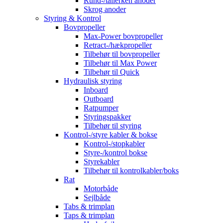
Rund-/tallerken anoder
Skrog anoder
Styring & Kontrol
Bovpropeller
Max-Power bovpropeller
Retract-/hækpropeller
Tilbehør til bovpropeller
Tilbehør til Max Power
Tilbehør til Quick
Hydraulisk styring
Inboard
Outboard
Ratpumper
Styringspakker
Tilbehør til styring
Kontrol-/styre kabler & bokse
Kontrol-/stopkabler
Styre-/kontrol bokse
Styrekabler
Tilbehør til kontrolkabler/boks
Rat
Motorbåde
Sejlbåde
Tabs & trimplan
Taps & trimplan