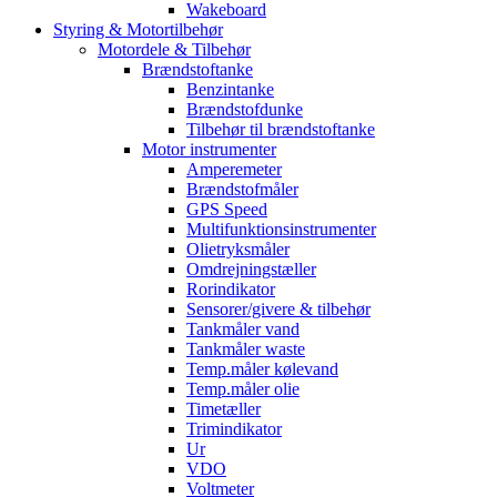
Wakeboard
Styring & Motortilbehør
Motordele & Tilbehør
Brændstoftanke
Benzintanke
Brændstofdunke
Tilbehør til brændstoftanke
Motor instrumenter
Amperemeter
Brændstofmåler
GPS Speed
Multifunktionsinstrumenter
Olietryksmåler
Omdrejningstæller
Rorindikator
Sensorer/givere & tilbehør
Tankmåler vand
Tankmåler waste
Temp.måler kølevand
Temp.måler olie
Timetæller
Trimindikator
Ur
VDO
Voltmeter