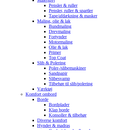
Malergrej
Pensler & ruller
Pensler, ruller & spartler
Tape/afdækning & masker
Maling, olie & lak
Bundmaling
Drevmaling
Fortynder
Motormaling
Olie & lak
Primer
Top Coat
Slib & Polering
Poler-/slibemaskiner
Sandpapir
Slibesvamp
Tilbehør til slib/polering
Værktøj
Komfort ombord
Borde
Bordplader
Klap borde
Konsoller & tilbehør
Diverse komfort
Hynder & madras