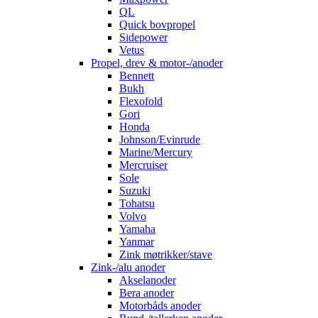
QL
Quick bovpropel
Sidepower
Vetus
Propel, drev & motor-/anoder
Bennett
Bukh
Flexofold
Gori
Honda
Johnson/Evinrude
Marine/Mercury
Mercruiser
Sole
Suzuki
Tohatsu
Volvo
Yamaha
Yanmar
Zink møtrikker/stave
Zink-/alu anoder
Akselanoder
Bera anoder
Motorbåds anoder