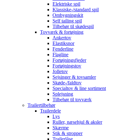
Elektriske spil
Klassiske-/standard spil
Ombygningskit
Self tailing spil
Tilbehør til skødespil
Tovværk & fortøjning
Ankertov
Elastiksnor
Fenderline
Flagline
Fortøjningsfjeder
Fortøjningstov
Jolletov
Sejsinger & tovsamler
Skøde-/faldtov
Specialtov & line sortiment
Splejsning
Tilbehør til tovværk
Trailertilbehør
Trailerdele
Lys
Ruller, næsehjul & aksler
Skærme
Stik & stropper
Trailerlåse