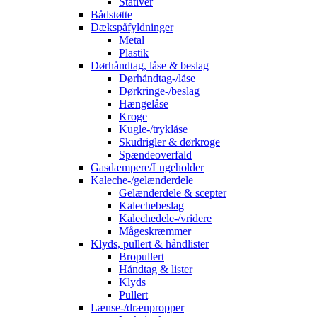
Stativer
Bådstøtte
Dækspåfyldninger
Metal
Plastik
Dørhåndtag, låse & beslag
Dørhåndtag-/låse
Dørkringe-/beslag
Hængelåse
Kroge
Kugle-/tryklåse
Skudrigler & dørkroge
Spændeoverfald
Gasdæmpere/Lugeholder
Kaleche-/gelænderdele
Gelænderdele & scepter
Kalechebeslag
Kalechedele-/vridere
Mågeskræmmer
Klyds, pullert & håndlister
Bropullert
Håndtag & lister
Klyds
Pullert
Lænse-/drænpropper