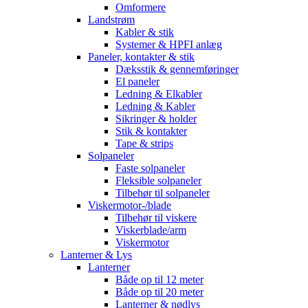
Omformere
Landstrøm
Kabler & stik
Systemer & HPFI anlæg
Paneler, kontakter & stik
Dæksstik & gennemføringer
El paneler
Ledning & Elkabler
Ledning & Kabler
Sikringer & holder
Stik & kontakter
Tape & strips
Solpaneler
Faste solpaneler
Fleksible solpaneler
Tilbehør til solpaneler
Viskermotor-/blade
Tilbehør til viskere
Viskerblade/arm
Viskermotor
Lanterner & Lys
Lanterner
Både op til 12 meter
Både op til 20 meter
Lanterner & nødlys