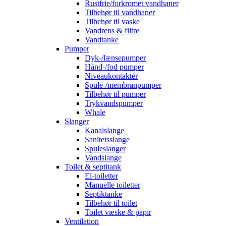
Rustfrie/forkromet vandhaner
Tilbehør til vandhaner
Tilbehør til vaske
Vandrens & filtre
Vandtanke
Pumper
Dyk-/lænsepumper
Hånd-/fod pumper
Niveaukontakter
Spule-/membranpumper
Tilbehør til pumper
Trykvandspumper
Whale
Slanger
Kanalslange
Sanitetsslange
Spuleslanger
Vandslange
Toilet & septitank
El-toiletter
Manuelle toiletter
Septiktanke
Tilbehør til toilet
Toilet væske & papir
Ventilation