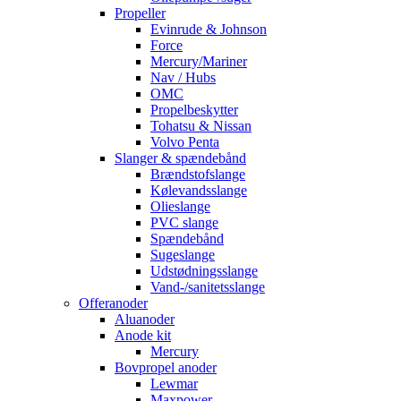
Propeller
Evinrude & Johnson
Force
Mercury/Mariner
Nav / Hubs
OMC
Propelbeskytter
Tohatsu & Nissan
Volvo Penta
Slanger & spændebånd
Brændstofslange
Kølevandsslange
Olieslange
PVC slange
Spændebånd
Sugeslange
Udstødningsslange
Vand-/sanitetsslange
Offeranoder
Aluanoder
Anode kit
Mercury
Bovpropel anoder
Lewmar
Maxpower