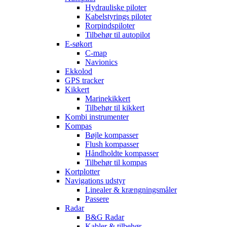
Hydrauliske piloter
Kabelstyrings piloter
Rorpindspiloter
Tilbehør til autopilot
E-søkort
C-map
Navionics
Ekkolod
GPS tracker
Kikkert
Marinekikkert
Tilbehør til kikkert
Kombi instrumenter
Kompas
Bøjle kompasser
Flush kompasser
Håndholdte kompasser
Tilbehør til kompas
Kortplotter
Navigations udstyr
Linealer & krængningsmåler
Passere
Radar
B&G Radar
Kabler & tilbehør