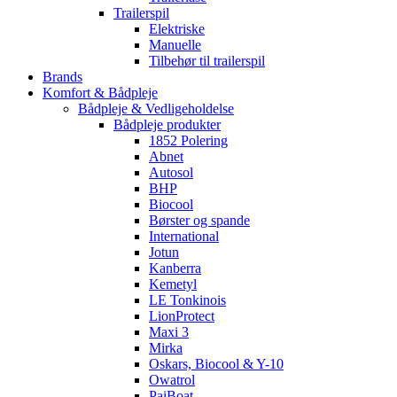
Trailerspil
Elektriske
Manuelle
Tilbehør til trailerspil
Brands
Komfort & Bådpleje
Bådpleje & Vedligeholdelse
Bådpleje produkter
1852 Polering
Abnet
Autosol
BHP
Biocool
Børster og spande
International
Jotun
Kanberra
Kemetyl
LE Tonkinois
LionProtect
Maxi 3
Mirka
Oskars, Biocool & Y-10
Owatrol
PaiBoat