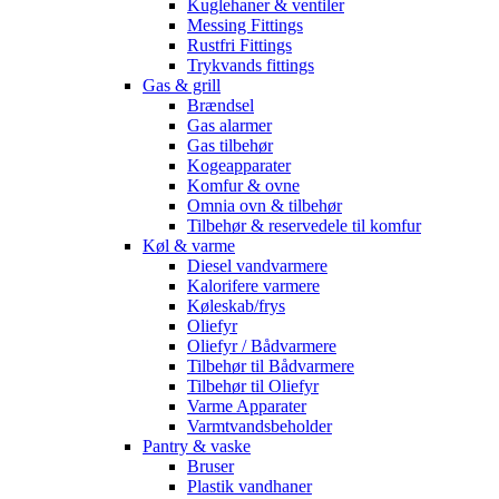
Kuglehaner & ventiler
Messing Fittings
Rustfri Fittings
Trykvands fittings
Gas & grill
Brændsel
Gas alarmer
Gas tilbehør
Kogeapparater
Komfur & ovne
Omnia ovn & tilbehør
Tilbehør & reservedele til komfur
Køl & varme
Diesel vandvarmere
Kalorifere varmere
Køleskab/frys
Oliefyr
Oliefyr / Bådvarmere
Tilbehør til Bådvarmere
Tilbehør til Oliefyr
Varme Apparater
Varmtvandsbeholder
Pantry & vaske
Bruser
Plastik vandhaner