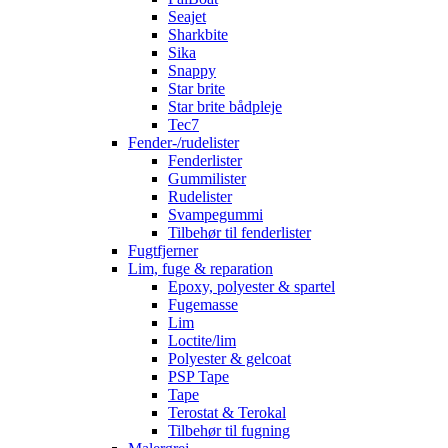
Seajet
Sharkbite
Sika
Snappy
Star brite
Star brite bådpleje
Tec7
Fender-/rudelister
Fenderlister
Gummilister
Rudelister
Svampegummi
Tilbehør til fenderlister
Fugtfjerner
Lim, fuge & reparation
Epoxy, polyester & spartel
Fugemasse
Lim
Loctite/lim
Polyester & gelcoat
PSP Tape
Tape
Terostat & Terokal
Tilbehør til fugning