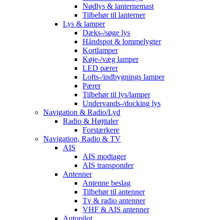
Nødlys & lanternemast
Tilbehør til lanterner
Lys & lamper
Dæks-/søge lys
Håndspot & lommelygter
Kortlamper
Køje-/væg lamper
LED pærer
Lofts-/indbygnings lamper
Pærer
Tilbehør til lys/lamper
Undervands-/docking lys
Navigation & Radio/Lyd
Radio & Højttaler
Forstærkere
Navigation, Radio & TV
AIS
AIS modtager
AIS transponder
Antenner
Antenne beslag
Tilbehør til antenner
Tv & radio antenner
VHF & AIS antenner
Autopilot