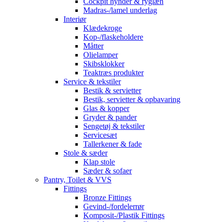
Cockpit hynder & ryglæn
Madras-/lamel underlag
Interiør
Klædekroge
Kop-/flaskeholdere
Måtter
Olielamper
Skibsklokker
Teaktræs produkter
Service & tekstiler
Bestik & servietter
Bestik, servietter & opbavaring
Glas & kopper
Gryder & pander
Sengetøj & tekstiler
Servicesæt
Tallerkener & fade
Stole & sæder
Klap stole
Sæder & sofaer
Pantry, Toilet & VVS
Fittings
Bronze Fittings
Gevind-/fordelerrør
Komposit-/Plastik Fittings