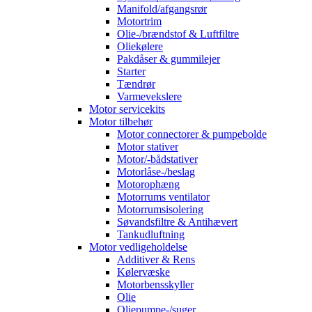
Manifold/afgangsrør
Motortrim
Olie-/brændstof & Luftfiltre
Oliekølere
Pakdåser & gummilejer
Starter
Tændrør
Varmevekslere
Motor servicekits
Motor tilbehør
Motor connectorer & pumpebolde
Motor stativer
Motor/-bådstativer
Motorlåse-/beslag
Motorophæng
Motorrums ventilator
Motorrumsisolering
Søvandsfiltre & Antihævert
Tankudluftning
Motor vedligeholdelse
Additiver & Rens
Kølervæske
Motorbensskyller
Olie
Oliepumpe-/suger