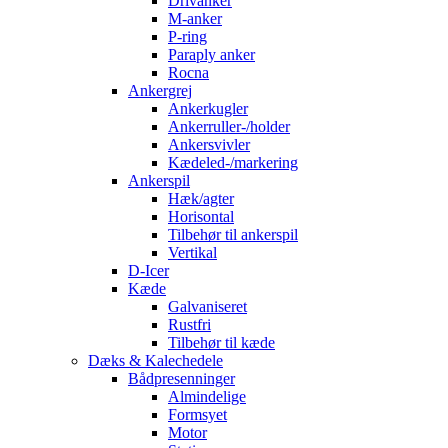
Drivanker
M-anker
P-ring
Paraply anker
Rocna
Ankergrej
Ankerkugler
Ankerruller-/holder
Ankersvivler
Kædeled-/markering
Ankerspil
Hæk/agter
Horisontal
Tilbehør til ankerspil
Vertikal
D-Icer
Kæde
Galvaniseret
Rustfri
Tilbehør til kæde
Dæks & Kalechedele
Bådpresenninger
Almindelige
Formsyet
Motor