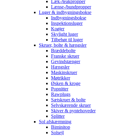
Læk-/teakpropper
Lænse-/bundpropper
Luger & indbygningsbokse
Indbygningsbokse
Inspektionsluger
Koøjer
Skylight luger
Tilbehør til luger
Skruer, bolte & hængsler
Bræddebolte
Franske skruer
Gevindstænger
Hængsler
Maskinskruer
Møtrikker
Øsken & kroge
Popnitter
Rawplugs
Sætskruer & bolte
Selvskærende skruer
Skiver & pyntehoveder
Splitter
Sol afskærmning
Biminitop
Solsejl