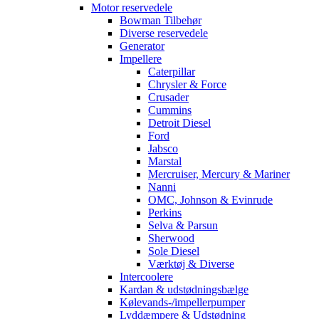
Motor reservedele
Bowman Tilbehør
Diverse reservedele
Generator
Impellere
Caterpillar
Chrysler & Force
Crusader
Cummins
Detroit Diesel
Ford
Jabsco
Marstal
Mercruiser, Mercury & Mariner
Nanni
OMC, Johnson & Evinrude
Perkins
Selva & Parsun
Sherwood
Sole Diesel
Værktøj & Diverse
Intercoolere
Kardan & udstødningsbælge
Kølevands-/impellerpumper
Lyddæmpere & Udstødning