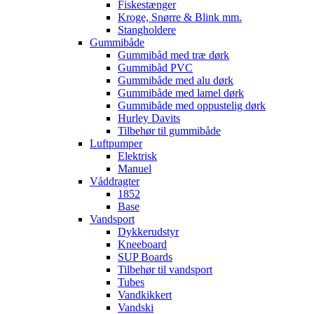
Fiskestænger
Kroge, Snørre & Blink mm.
Stangholdere
Gummibåde
Gummibåd med træ dørk
Gummibåd PVC
Gummibåde med alu dørk
Gummibåde med lamel dørk
Gummibåde med oppustelig dørk
Hurley Davits
Tilbehør til gummibåde
Luftpumper
Elektrisk
Manuel
Våddragter
1852
Base
Vandsport
Dykkerudstyr
Kneeboard
SUP Boards
Tilbehør til vandsport
Tubes
Vandkikkert
Vandski