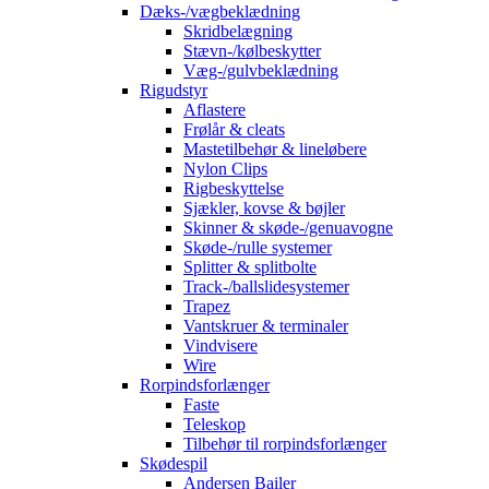
Dæks-/vægbeklædning
Skridbelægning
Stævn-/kølbeskytter
Væg-/gulvbeklædning
Rigudstyr
Aflastere
Frølår & cleats
Mastetilbehør & lineløbere
Nylon Clips
Rigbeskyttelse
Sjækler, kovse & bøjler
Skinner & skøde-/genuavogne
Skøde-/rulle systemer
Splitter & splitbolte
Track-/ballslidesystemer
Trapez
Vantskruer & terminaler
Vindvisere
Wire
Rorpindsforlænger
Faste
Teleskop
Tilbehør til rorpindsforlænger
Skødespil
Andersen Bailer