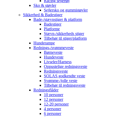
Racing sejlertøj
Sko & støvler
Sejlersko og gummistøvler
Sikkerhed & Badestiger
Bade-/stævnstiger & platform
Badestiger
Platforme
Stævn-/sikkerheds stiger
Tilbehør til stiger/platform
Hunderampe
Rednings-/svømmeveste
Børneveste
Hundeveste
Livseler/Harness
Oppustelige redningsveste
Redningsveste
SOLAS godkendte veste
Svømme-/jolle veste
Tilbehør til redningsveste
Redningsflåder
10 personer
12 personer
12-20 personer
4 personer
6 personer