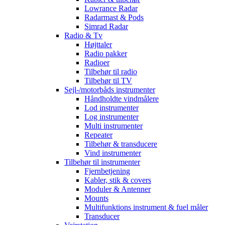
Lowrance Radar
Radarmast & Pods
Simrad Radar
Radio & Tv
Højttaler
Radio pakker
Radioer
Tilbehør til radio
Tilbehør til TV
Sejl-/motorbåds instrumenter
Håndholdte vindmålere
Lod instrumenter
Log instrumenter
Multi instrumenter
Repeater
Tilbehør & transducere
Vind instrumenter
Tilbehør til instrumenter
Fjernbetjening
Kabler, stik & covers
Moduler & Antenner
Mounts
Multifunktions instrument & fuel måler
Transducer