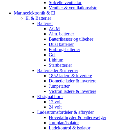
Solcelle ventilator
Ventiler & ventilationsriste
Marineelektronik & El
El & Batterier
Batterier
AGM
Alm. batterier
Batterikasser og tilbehør
Dual batterier
Forbrugsbatterier
Gel
Lithium
Startbatterier
Batterilader & inverter
1852 ladere & invertere
Dometic lader & invertere
Jumpstarter
Victron ladere & invertere
El signal horn
12 volt
24 volt
Ladestrømsfordeler & afbryder
Hovedafbryder & batterivælger
Jordplan/isolator
Ladekontrol & isolator