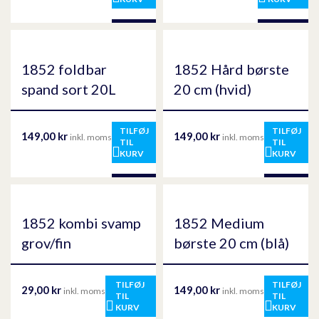
1852 foldbar
1852 Hård børste
spand sort 20L
20 cm (hvid)
TILFØJ
TILFØJ
149,00
kr
149,00
kr
inkl. moms
inkl. moms
TIL
TIL
KURV
KURV
1852 kombi svamp
1852 Medium
grov/fin
børste 20 cm (blå)
TILFØJ
TILFØJ
29,00
kr
149,00
kr
inkl. moms
inkl. moms
TIL
TIL
KURV
KURV