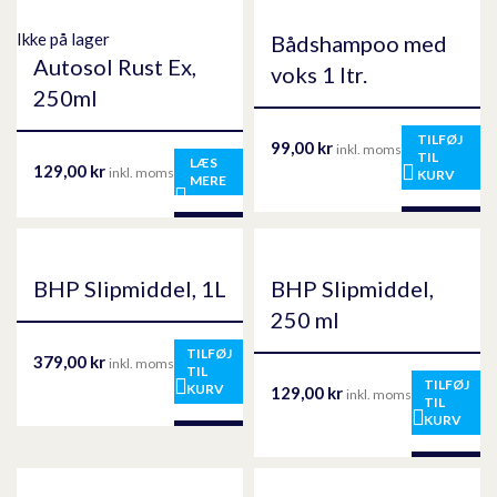
Ikke på lager
Bådshampoo med
Autosol Rust Ex,
voks 1 ltr.
250ml
TILFØJ
99,00
kr
inkl. moms
TIL
LÆS
129,00
kr
inkl. moms
KURV
MERE
BHP Slipmiddel, 1L
BHP Slipmiddel,
250 ml
TILFØJ
379,00
kr
inkl. moms
TIL
TILFØJ
KURV
129,00
kr
inkl. moms
TIL
KURV