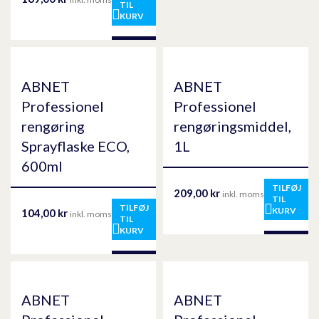
TIL
KURV
ABNET
ABNET
Professionel
Professionel
rengøring
rengøringsmiddel,
Sprayflaske ECO,
1L
600ml
TILFØJ
209,00
kr
inkl. moms
TIL
TILFØJ
KURV
104,00
kr
inkl. moms
TIL
KURV
ABNET
ABNET