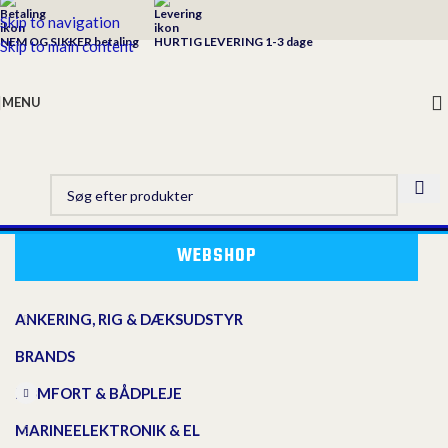
Skip to navigation
NEM OG SIKKER betaling
HURTIG LEVERING 1-3 dage
Skip to main content
MENU
WEBSHOP
ANKERING, RIG & DÆKSUDSTYR
BRANDS
KOMFORT & BÅDPLEJE
MARINEELEKTRONIK & EL