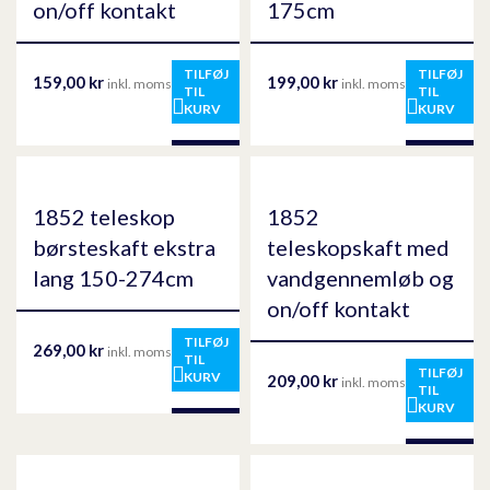
on/off kontakt
175cm
TILFØJ
TILFØJ
159,00
kr
199,00
kr
inkl. moms
inkl. moms
TIL
TIL
KURV
KURV
1852 teleskop
1852
børsteskaft ekstra
teleskopskaft med
lang 150-274cm
vandgennemløb og
on/off kontakt
TILFØJ
269,00
kr
inkl. moms
TIL
TILFØJ
KURV
209,00
kr
inkl. moms
TIL
KURV