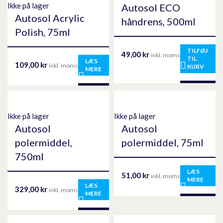
Ikke på lager
Autosol ECO
Autosol Acrylic
håndrens, 500ml
Polish, 75ml
TILFØJ
49,00
kr
inkl. moms
TIL
LÆS
109,00
kr
inkl. moms
KURV
MERE
Ikke på lager
Ikke på lager
Autosol
Autosol
polermiddel,
polermiddel, 75ml
750ml
LÆS
51,00
kr
inkl. moms
MERE
LÆS
329,00
kr
inkl. moms
MERE