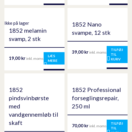
Ikke på lager
1852 Nano
1852 melamin
svampe, 12 stk
svamp, 2 stk
TILFØJ
39,00
kr
inkl. moms
TIL
LÆS
19,00
kr
inkl. moms
KURV
MERE
1852
1852 Professional
pindsvinbørste
forseglingsrepair,
med
250 ml
vandgennemløb til
skaft
TILFØJ
70,00
kr
inkl. moms
TIL