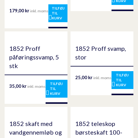
KURV
TILFØJ
179,00
kr
inkl. moms
TIL
KURV
1852 Proff
1852 Proff svamp,
påføringssvamp, 5
stor
stk
TILFØJ
25,00
kr
inkl. moms
TIL
TILFØJ
KURV
35,00
kr
inkl. moms
TIL
KURV
1852 skaft med
1852 teleskop
vandgennemløb og
børsteskaft 100-