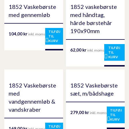
1852 Vaskebørste
1852 vaskebørste
med gennemløb
med håndtag,
hårde børstehår
190x90mm
TILFØJ
104,00
kr
inkl. moms
TIL
KURV
TILFØJ
62,00
kr
inkl. moms
TIL
KURV
1852 Vaskebørste
1852 Vaskebørste
med
sæt, m/bådshage
vandgennemløb &
vandskraber
TILFØJ
279,00
kr
inkl. moms
TIL
KURV
TILFØJ
169,00
kr
inkl. moms