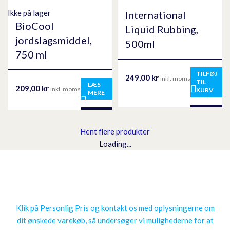
Ikke på lager
International
BioCool
Liquid Rubbing,
jordslagsmiddel,
500ml
750 ml
TILFØJ
249,00
kr
inkl. moms
TIL
LÆS
209,00
kr
inkl. moms
KURV
MERE
Hent flere produkter
Loading...
Få en personlig pris
Klik på Personlig Pris og kontakt os med oplysningerne om
dit ønskede varekøb, så undersøger vi mulighederne for at