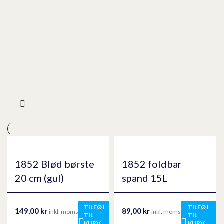
1852 Blød børste
1852 foldbar
20 cm (gul)
spand 15L
TILFØJ
TILFØJ
149,00
kr
89,00
kr
inkl. moms
inkl. moms
TIL
TIL
KURV
KURV