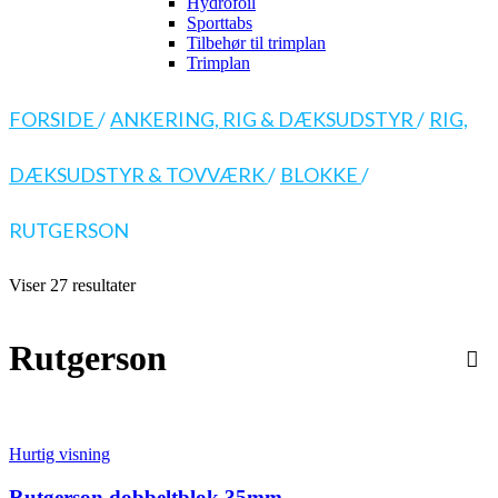
Hydrofoil
Sporttabs
Tilbehør til trimplan
Trimplan
FORSIDE
/
ANKERING, RIG & DÆKSUDSTYR
/
RIG,
DÆKSUDSTYR & TOVVÆRK
/
BLOKKE
/
RUTGERSON
Viser 27 resultater
Rutgerson
Hurtig visning
Rutgerson dobbeltblok 35mm