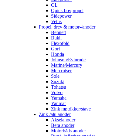
QL
Quick bovpropel
Sidepower
Vetus
Propel, drev & motor-/anoder
Bennett
Bukh
Flexofold
Gori
Honda
Johnson/Evinrude
Marine/Mercury
Mercruiser
Sole
Suzuki
Tohatsu
Volvo
Yamaha
Yanmar
Zink møtrikker/stave
Zink-/alu anoder
Akselanoder
Bera anoder
Motorbåds anoder