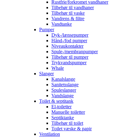
Rustfrie/forkromet vandhaner
Tilbehør til vandhaner
Tilbehør til vaske
Vandrens & filtre
Vandtanke
Pumper
Dyk-/lænsepumper
Hånd-/fod pumper
Niveaukontakter
Spule-/membranpumper
Tilbehør til pumper
Trykvandspumper
Whale
Slanger
Kanalslange
Sanitetsslange
Spuleslanger
Vandslange
Toilet & septitank
El-toiletter
Manuelle toiletter
Septiktanke
Tilbehør til toilet
Toilet væske & papir
Ventilation