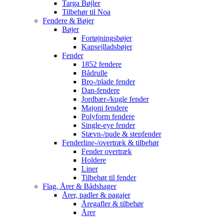
Targa Bøjler
Tilbehør til Noa
Fendere & Bøjer
Bøjer
Fortøjningsbøjer
Kapsejlladsbøjer
Fender
1852 fendere
Bådrulle
Bro-/plade fender
Dan-fendere
Jordbær-/kugle fender
Majoni fendere
Polyform fendere
Single-eye fender
Stævn-/pude & stepfender
Fenderline-/overtræk & tilbehør
Fender overtræk
Holdere
Liner
Tilbehør til fender
Flag, Årer & Bådshager
Årer, padler & pagajer
Åregafler & tilbehør
Årer