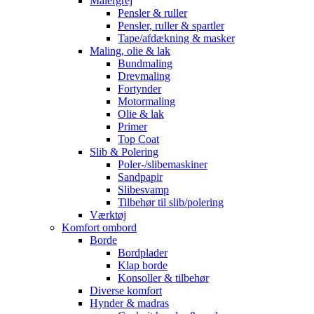
Malergrej
Pensler & ruller
Pensler, ruller & spartler
Tape/afdækning & masker
Maling, olie & lak
Bundmaling
Drevmaling
Fortynder
Motormaling
Olie & lak
Primer
Top Coat
Slib & Polering
Poler-/slibemaskiner
Sandpapir
Slibesvamp
Tilbehør til slib/polering
Værktøj
Komfort ombord
Borde
Bordplader
Klap borde
Konsoller & tilbehør
Diverse komfort
Hynder & madras