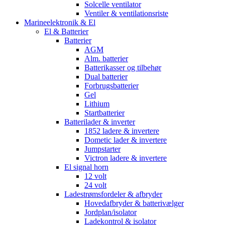
Solcelle ventilator
Ventiler & ventilationsriste
Marineelektronik & El
El & Batterier
Batterier
AGM
Alm. batterier
Batterikasser og tilbehør
Dual batterier
Forbrugsbatterier
Gel
Lithium
Startbatterier
Batterilader & inverter
1852 ladere & invertere
Dometic lader & invertere
Jumpstarter
Victron ladere & invertere
El signal horn
12 volt
24 volt
Ladestrømsfordeler & afbryder
Hovedafbryder & batterivælger
Jordplan/isolator
Ladekontrol & isolator