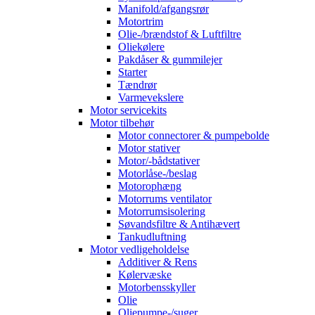
Manifold/afgangsrør
Motortrim
Olie-/brændstof & Luftfiltre
Oliekølere
Pakdåser & gummilejer
Starter
Tændrør
Varmevekslere
Motor servicekits
Motor tilbehør
Motor connectorer & pumpebolde
Motor stativer
Motor/-bådstativer
Motorlåse-/beslag
Motorophæng
Motorrums ventilator
Motorrumsisolering
Søvandsfiltre & Antihævert
Tankudluftning
Motor vedligeholdelse
Additiver & Rens
Kølervæske
Motorbensskyller
Olie
Oliepumpe-/suger