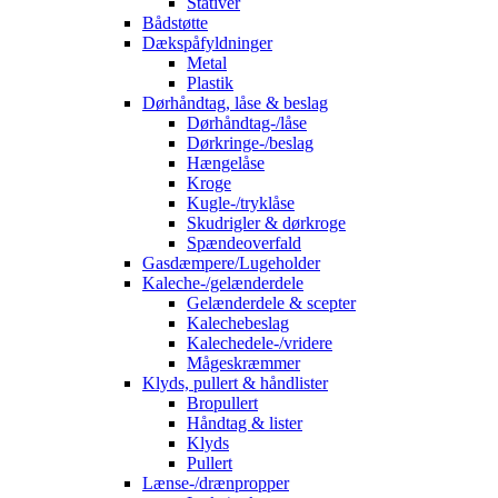
Stativer
Bådstøtte
Dækspåfyldninger
Metal
Plastik
Dørhåndtag, låse & beslag
Dørhåndtag-/låse
Dørkringe-/beslag
Hængelåse
Kroge
Kugle-/tryklåse
Skudrigler & dørkroge
Spændeoverfald
Gasdæmpere/Lugeholder
Kaleche-/gelænderdele
Gelænderdele & scepter
Kalechebeslag
Kalechedele-/vridere
Mågeskræmmer
Klyds, pullert & håndlister
Bropullert
Håndtag & lister
Klyds
Pullert
Lænse-/drænpropper