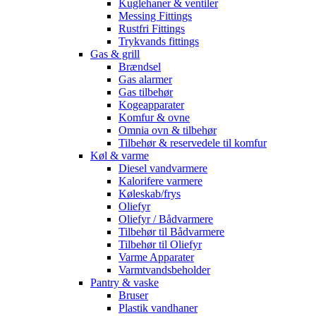
Kuglehaner & ventiler
Messing Fittings
Rustfri Fittings
Trykvands fittings
Gas & grill
Brændsel
Gas alarmer
Gas tilbehør
Kogeapparater
Komfur & ovne
Omnia ovn & tilbehør
Tilbehør & reservedele til komfur
Køl & varme
Diesel vandvarmere
Kalorifere varmere
Køleskab/frys
Oliefyr
Oliefyr / Bådvarmere
Tilbehør til Bådvarmere
Tilbehør til Oliefyr
Varme Apparater
Varmtvandsbeholder
Pantry & vaske
Bruser
Plastik vandhaner