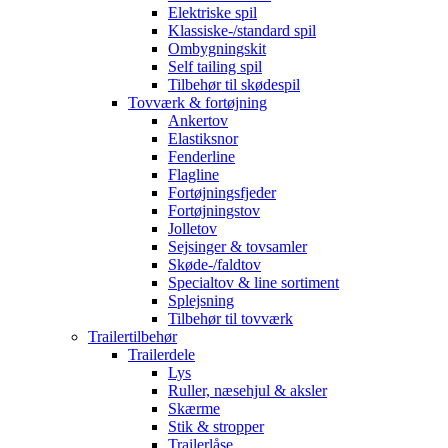
Elektriske spil
Klassiske-/standard spil
Ombygningskit
Self tailing spil
Tilbehør til skødespil
Tovværk & fortøjning
Ankertov
Elastiksnor
Fenderline
Flagline
Fortøjningsfjeder
Fortøjningstov
Jolletov
Sejsinger & tovsamler
Skøde-/faldtov
Specialtov & line sortiment
Splejsning
Tilbehør til tovværk
Trailertilbehør
Trailerdele
Lys
Ruller, næsehjul & aksler
Skærme
Stik & stropper
Trailerlåse