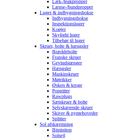
Læk-/teakpropper
Lænse-/bundpropper
Luger & indbygningsbokse
Indbygningsbokse
Inspektionsluger
Koøjer
Skylight luger
Tilbehør til luger
Skruer, bolte & hængsler
Bræddebolte
Franske skruer
Gevindstænger
Hængsler
Maskinskruer
Møtrikker
Øsken & kroge
Popnitter
Rawplugs
Sætskruer & bolte
Selvskærende skruer
Skiver & pyntehoveder
Splitter
Sol afskærmning
Biminitop
Solsejl