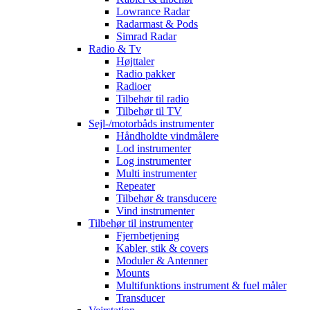
Lowrance Radar
Radarmast & Pods
Simrad Radar
Radio & Tv
Højttaler
Radio pakker
Radioer
Tilbehør til radio
Tilbehør til TV
Sejl-/motorbåds instrumenter
Håndholdte vindmålere
Lod instrumenter
Log instrumenter
Multi instrumenter
Repeater
Tilbehør & transducere
Vind instrumenter
Tilbehør til instrumenter
Fjernbetjening
Kabler, stik & covers
Moduler & Antenner
Mounts
Multifunktions instrument & fuel måler
Transducer