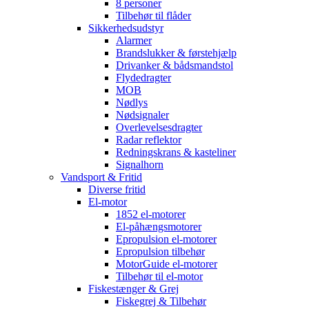
8 personer
Tilbehør til flåder
Sikkerhedsudstyr
Alarmer
Brandslukker & førstehjælp
Drivanker & bådsmandstol
Flydedragter
MOB
Nødlys
Nødsignaler
Overlevelsesdragter
Radar reflektor
Redningskrans & kasteliner
Signalhorn
Vandsport & Fritid
Diverse fritid
El-motor
1852 el-motorer
El-påhængsmotorer
Epropulsion el-motorer
Epropulsion tilbehør
MotorGuide el-motorer
Tilbehør til el-motor
Fiskestænger & Grej
Fiskegrej & Tilbehør