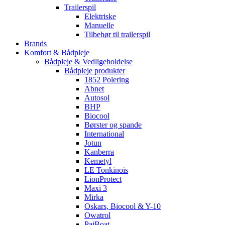
Trailerspil
Elektriske
Manuelle
Tilbehør til trailerspil
Brands
Komfort & Bådpleje
Bådpleje & Vedligeholdelse
Bådpleje produkter
1852 Polering
Abnet
Autosol
BHP
Biocool
Børster og spande
International
Jotun
Kanberra
Kemetyl
LE Tonkinois
LionProtect
Maxi 3
Mirka
Oskars, Biocool & Y-10
Owatrol
PaiBoat