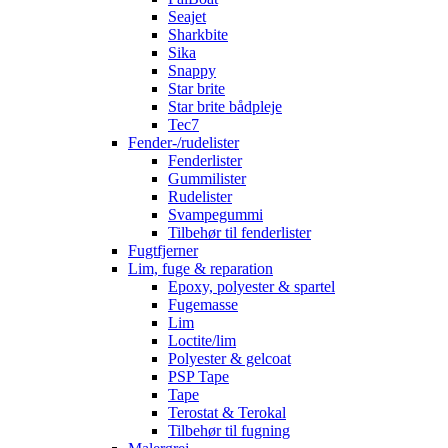
Seajet
Sharkbite
Sika
Snappy
Star brite
Star brite bådpleje
Tec7
Fender-/rudelister
Fenderlister
Gummilister
Rudelister
Svampegummi
Tilbehør til fenderlister
Fugtfjerner
Lim, fuge & reparation
Epoxy, polyester & spartel
Fugemasse
Lim
Loctite/lim
Polyester & gelcoat
PSP Tape
Tape
Terostat & Terokal
Tilbehør til fugning