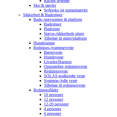
Racing sejlertøj
Sko & støvler
Sejlersko og gummistøvler
Sikkerhed & Badestiger
Bade-/stævnstiger & platform
Badestiger
Platforme
Stævn-/sikkerheds stiger
Tilbehør til stiger/platform
Hunderampe
Rednings-/svømmeveste
Børneveste
Hundeveste
Livseler/Harness
Oppustelige redningsveste
Redningsveste
SOLAS godkendte veste
Svømme-/jolle veste
Tilbehør til redningsveste
Redningsflåder
10 personer
12 personer
12-20 personer
4 personer
6 personer