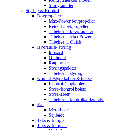
Rund-/tallerken anoder
Skrog anoder
Styring & Kontrol
Bovpropeller
Max-Power bovpropeller
Retract-/hækpropeller
Tilbehør til bovpropeller
Tilbehør til Max Power
Tilbehør til Quick
Hydraulisk styring
Inboard
Outboard
Ratpumper
Styringspakker
Tilbehør til styring
Kontrol-/styre kabler & bokse
Kontrol-/stopkabler
Styre-/kontrol bokse
Styrekabler
Tilbehør til kontrolkabler/boks
Rat
Motorbåde
Sejlbåde
Tabs & trimplan
Taps & trimplan