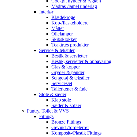
Cockpit hynder & ryglæn
Madras-/lamel underlag
Interiør
Klædekroge
Kop-/flaskeholdere
Måtter
Olielamper
Skibsklokker
Teaktræs produkter
Service & tekstiler
Bestik & servietter
Bestik, servietter & opbavaring
Glas & kopper
Gryder & pander
Sengetøj & tekstiler
Servicesæt
Tallerkener & fade
Stole & sæder
Klap stole
Sæder & sofaer
Pantry, Toilet & VVS
Fittings
Bronze Fittings
Gevind-/fordelerrør
Komposit-/Plastik Fittings