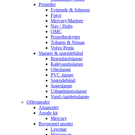
Propeller
Evinrude & Johnson
Force
Mercury/Mariner
Nav / Hubs
OMC
Propelbeskytter
Tohatsu & Nissan
Volvo Penta
Slanger & spændebånd
Brændstofslange
Kølevandsslange
Olieslange
PVC slange
Spændebånd
Sugeslange
Udstødningsslange
Vand-/sanitetsslange
Offeranoder
Aluanoder
Anode kit
Mercury
Bovpropel anoder
Lewmar
Maxpower