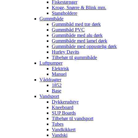
Fiskestænger
Kroge, Snørre & Blink mm.
Stangholdere
Gummibåde
Gummibåd med træ dørk
Gummibåd PVC
Gummibåde med alu dørk
Gummibåde med lamel dørk
Gummibåde med oppustelig dørk
Hurley Davits
Tilbehør til gummibåde
Luftpumper
Elektrisk
Manuel
Våddragter
1852
Base
Vandsport
Dykkerudstyr
Kneeboard
SUP Boards
Tilbehør til vandsport
Tubes
Vandkikkert
Vandski