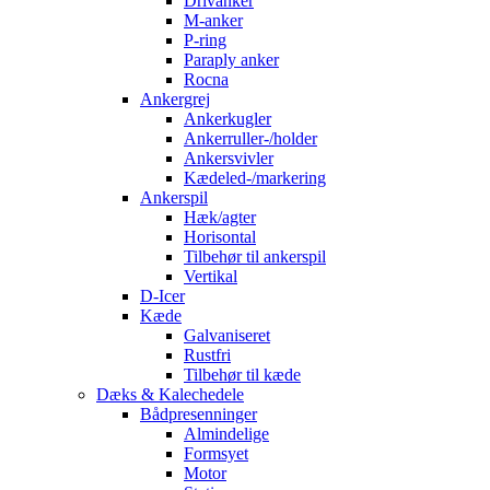
Drivanker
M-anker
P-ring
Paraply anker
Rocna
Ankergrej
Ankerkugler
Ankerruller-/holder
Ankersvivler
Kædeled-/markering
Ankerspil
Hæk/agter
Horisontal
Tilbehør til ankerspil
Vertikal
D-Icer
Kæde
Galvaniseret
Rustfri
Tilbehør til kæde
Dæks & Kalechedele
Bådpresenninger
Almindelige
Formsyet
Motor