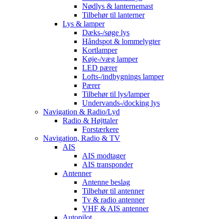
Nødlys & lanternemast
Tilbehør til lanterner
Lys & lamper
Dæks-/søge lys
Håndspot & lommelygter
Kortlamper
Køje-/væg lamper
LED pærer
Lofts-/indbygnings lamper
Pærer
Tilbehør til lys/lamper
Undervands-/docking lys
Navigation & Radio/Lyd
Radio & Højttaler
Forstærkere
Navigation, Radio & TV
AIS
AIS modtager
AIS transponder
Antenner
Antenne beslag
Tilbehør til antenner
Tv & radio antenner
VHF & AIS antenner
Autopilot