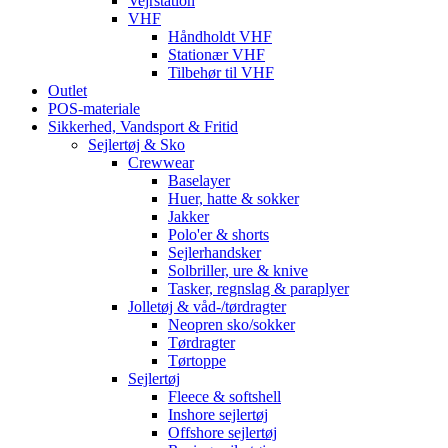
Vejrstation
VHF
Håndholdt VHF
Stationær VHF
Tilbehør til VHF
Outlet
POS-materiale
Sikkerhed, Vandsport & Fritid
Sejlertøj & Sko
Crewwear
Baselayer
Huer, hatte & sokker
Jakker
Polo'er & shorts
Sejlerhandsker
Solbriller, ure & knive
Tasker, regnslag & paraplyer
Jolletøj & våd-/tørdragter
Neopren sko/sokker
Tørdragter
Tørtoppe
Sejlertøj
Fleece & softshell
Inshore sejlertøj
Offshore sejlertøj