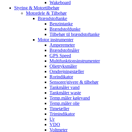
Wakeboard
Styring & Motortilbehør
Motordele & Tilbehør
Brændstoftanke
Benzintanke
Brændstofdunke
Tilbehør til brændstoftanke
Motor instrumenter
Amperemeter
Brændstofmåler
GPS Speed
Multifunktionsinstrumenter
Olietryksmåler
Omdrejningstæller
Rorindikator
Sensorer/givere & tilbehør
Tankmåler vand
Tankmåler waste
Temp.måler kølevand
Temp.måler olie
Timetæller
Trimindikator
Ur
VDO
Voltmeter