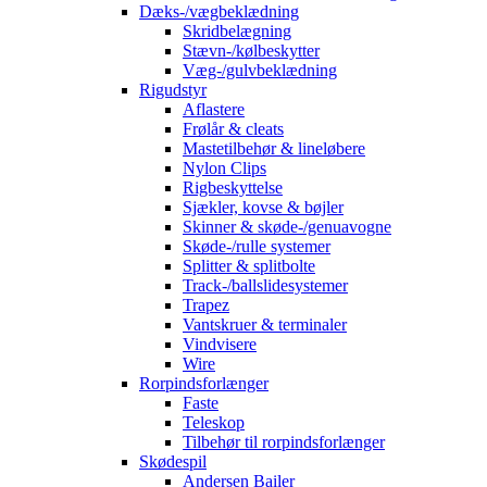
Dæks-/vægbeklædning
Skridbelægning
Stævn-/kølbeskytter
Væg-/gulvbeklædning
Rigudstyr
Aflastere
Frølår & cleats
Mastetilbehør & lineløbere
Nylon Clips
Rigbeskyttelse
Sjækler, kovse & bøjler
Skinner & skøde-/genuavogne
Skøde-/rulle systemer
Splitter & splitbolte
Track-/ballslidesystemer
Trapez
Vantskruer & terminaler
Vindvisere
Wire
Rorpindsforlænger
Faste
Teleskop
Tilbehør til rorpindsforlænger
Skødespil
Andersen Bailer