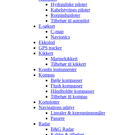
Hydrauliske piloter
Kabelstyrings piloter
Rorpindspiloter
Tilbehør til autopilot
E-søkort
C-map
Navionics
Ekkolod
GPS tracker
Kikkert
Marinekikkert
Tilbehør til kikkert
Kombi instrumenter
Kompas
Bøjle kompasser
Flush kompasser
Håndholdte kompasser
Tilbehør til kompas
Kortplotter
Navigations udstyr
Linealer & krængningsmåler
Passere
Radar
B&G Radar
Kabler & tilbehør