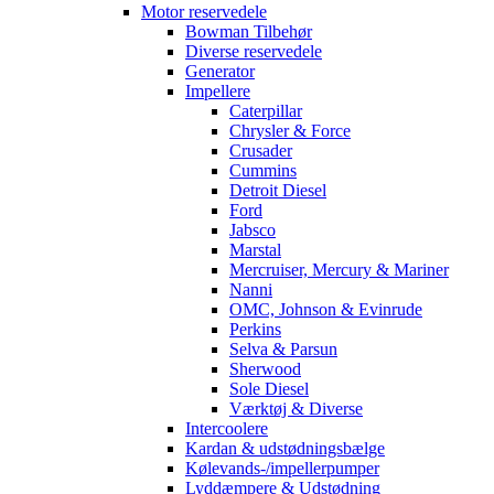
Motor reservedele
Bowman Tilbehør
Diverse reservedele
Generator
Impellere
Caterpillar
Chrysler & Force
Crusader
Cummins
Detroit Diesel
Ford
Jabsco
Marstal
Mercruiser, Mercury & Mariner
Nanni
OMC, Johnson & Evinrude
Perkins
Selva & Parsun
Sherwood
Sole Diesel
Værktøj & Diverse
Intercoolere
Kardan & udstødningsbælge
Kølevands-/impellerpumper
Lyddæmpere & Udstødning