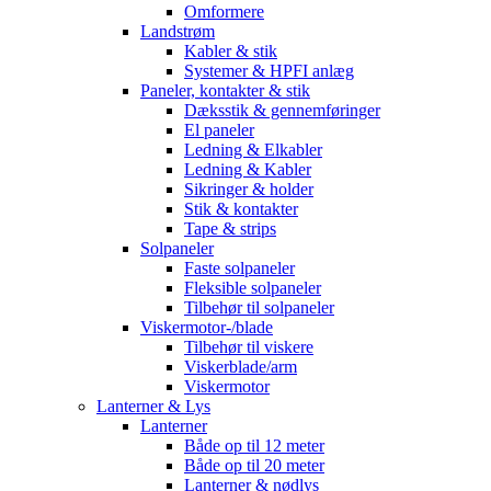
Omformere
Landstrøm
Kabler & stik
Systemer & HPFI anlæg
Paneler, kontakter & stik
Dæksstik & gennemføringer
El paneler
Ledning & Elkabler
Ledning & Kabler
Sikringer & holder
Stik & kontakter
Tape & strips
Solpaneler
Faste solpaneler
Fleksible solpaneler
Tilbehør til solpaneler
Viskermotor-/blade
Tilbehør til viskere
Viskerblade/arm
Viskermotor
Lanterner & Lys
Lanterner
Både op til 12 meter
Både op til 20 meter
Lanterner & nødlys