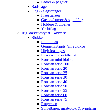
Padler & pagajer
Bådshager
Flag & flagstænger
Flagstænger
Gæste-/humør & signalflag
Holdere & tilbehør
Yachtflag
Rig, dæksudstyr & Tovværk
Blokke
Enkeltblok
Gennemførings-/wireblokke
High load eyes
Reservedele & tilbehør
Ronstan mini blokke
Ronstan serie 100
Ronstan serie 20
Ronstan serie 25
Ronstan serie 30
Ronstan serie 40
Ronstan serie 50
Ronstan serie 55
Ronstan serie 60
Ronstan serie 75
Rutgerson
Svivelbaser, masteblok & svingarm