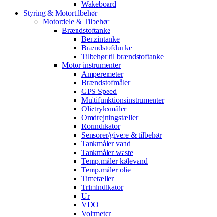
Wakeboard
Styring & Motortilbehør
Motordele & Tilbehør
Brændstoftanke
Benzintanke
Brændstofdunke
Tilbehør til brændstoftanke
Motor instrumenter
Amperemeter
Brændstofmåler
GPS Speed
Multifunktionsinstrumenter
Olietryksmåler
Omdrejningstæller
Rorindikator
Sensorer/givere & tilbehør
Tankmåler vand
Tankmåler waste
Temp.måler kølevand
Temp.måler olie
Timetæller
Trimindikator
Ur
VDO
Voltmeter