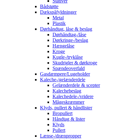
Stativer
Bådstøtte
Dækspåfyldninger
Metal
Plastik
Dørhåndtag, låse & beslag
Dørhåndtag-/låse
Dørkringe-/beslag
Hængelåse
Kroge
Kugle-/tryklåse
Skudrigler & dørkroge
Spændeoverfald
Gasdæmpere/Lugeholder
Kaleche-/gelænderdele
Gelænderdele & scepter
Kalechebeslag
Kalechedele-/vridere
Mågeskræmmer
Klyds, pullert & håndlister
Bropullert
Håndtag & lister
Klyds
Pullert
Lænse-/drænpropper