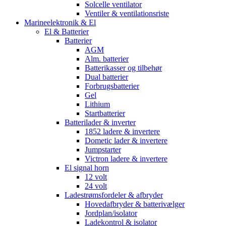
Solcelle ventilator
Ventiler & ventilationsriste
Marineelektronik & El
El & Batterier
Batterier
AGM
Alm. batterier
Batterikasser og tilbehør
Dual batterier
Forbrugsbatterier
Gel
Lithium
Startbatterier
Batterilader & inverter
1852 ladere & invertere
Dometic lader & invertere
Jumpstarter
Victron ladere & invertere
El signal horn
12 volt
24 volt
Ladestrømsfordeler & afbryder
Hovedafbryder & batterivælger
Jordplan/isolator
Ladekontrol & isolator