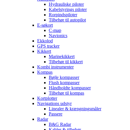
Hydrauliske piloter
Kabelstyrings piloter
Rorpindspiloter
Tilbehør til autopilot
E-søkort
C-map
Navionics
Ekkolod
GPS tracker
Kikkert
Marinekikkert
Tilbehør til kikkert
Kombi instrumenter
Kompas
Bøjle kompasser
Flush kompasser
Håndholdte kompasser
Tilbehør til kompas
Kortplotter
Navigations udstyr
Linealer & krængningsmåler
Passere
Radar
B&G Radar
Kabler & tilbehør