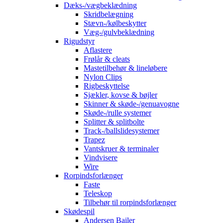
Dæks-/vægbeklædning
Skridbelægning
Stævn-/kølbeskytter
Væg-/gulvbeklædning
Rigudstyr
Aflastere
Frølår & cleats
Mastetilbehør & lineløbere
Nylon Clips
Rigbeskyttelse
Sjækler, kovse & bøjler
Skinner & skøde-/genuavogne
Skøde-/rulle systemer
Splitter & splitbolte
Track-/ballslidesystemer
Trapez
Vantskruer & terminaler
Vindvisere
Wire
Rorpindsforlænger
Faste
Teleskop
Tilbehør til rorpindsforlænger
Skødespil
Andersen Bailer