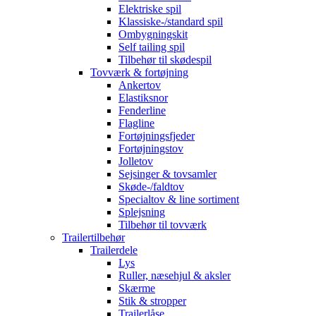
Elektriske spil
Klassiske-/standard spil
Ombygningskit
Self tailing spil
Tilbehør til skødespil
Tovværk & fortøjning
Ankertov
Elastiksnor
Fenderline
Flagline
Fortøjningsfjeder
Fortøjningstov
Jolletov
Sejsinger & tovsamler
Skøde-/faldtov
Specialtov & line sortiment
Splejsning
Tilbehør til tovværk
Trailertilbehør
Trailerdele
Lys
Ruller, næsehjul & aksler
Skærme
Stik & stropper
Trailerlåse