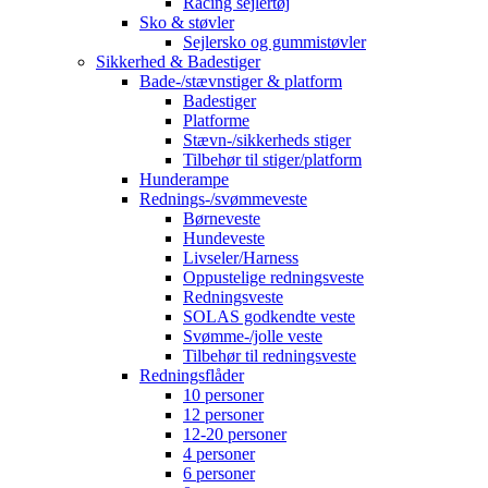
Racing sejlertøj
Sko & støvler
Sejlersko og gummistøvler
Sikkerhed & Badestiger
Bade-/stævnstiger & platform
Badestiger
Platforme
Stævn-/sikkerheds stiger
Tilbehør til stiger/platform
Hunderampe
Rednings-/svømmeveste
Børneveste
Hundeveste
Livseler/Harness
Oppustelige redningsveste
Redningsveste
SOLAS godkendte veste
Svømme-/jolle veste
Tilbehør til redningsveste
Redningsflåder
10 personer
12 personer
12-20 personer
4 personer
6 personer