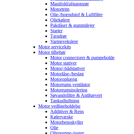
Manifold/afgangsrør
Motortrim
Olie-/brændstof & Luftfiltre
Oliekølere
Pakdåser & gummilejer
Starter
Tændrør
Varmevekslere
Motor servicekits
Motor tilbehør
Motor connectorer & pumpebolde
Motor stativer
Motor/-bådstativer
Motorlåse-/beslag
Motorophæng
Motorrums ventilator
Motorrumsisolering
Søvandsfiltre & Antihævert
Tankudluftning
Motor vedligeholdelse
Additiver & Rens
Kølervæske
Motorbensskyller
Olie
Oliepumpe-/suger