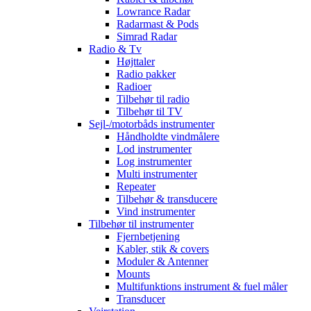
Lowrance Radar
Radarmast & Pods
Simrad Radar
Radio & Tv
Højttaler
Radio pakker
Radioer
Tilbehør til radio
Tilbehør til TV
Sejl-/motorbåds instrumenter
Håndholdte vindmålere
Lod instrumenter
Log instrumenter
Multi instrumenter
Repeater
Tilbehør & transducere
Vind instrumenter
Tilbehør til instrumenter
Fjernbetjening
Kabler, stik & covers
Moduler & Antenner
Mounts
Multifunktions instrument & fuel måler
Transducer