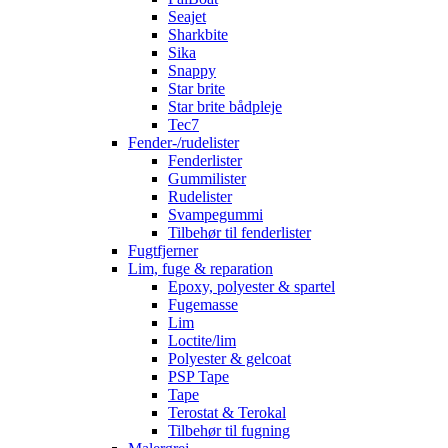
Seajet
Sharkbite
Sika
Snappy
Star brite
Star brite bådpleje
Tec7
Fender-/rudelister
Fenderlister
Gummilister
Rudelister
Svampegummi
Tilbehør til fenderlister
Fugtfjerner
Lim, fuge & reparation
Epoxy, polyester & spartel
Fugemasse
Lim
Loctite/lim
Polyester & gelcoat
PSP Tape
Tape
Terostat & Terokal
Tilbehør til fugning