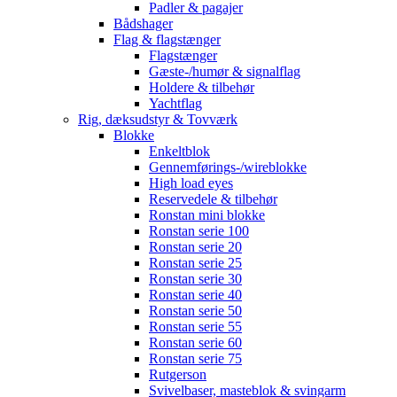
Padler & pagajer
Bådshager
Flag & flagstænger
Flagstænger
Gæste-/humør & signalflag
Holdere & tilbehør
Yachtflag
Rig, dæksudstyr & Tovværk
Blokke
Enkeltblok
Gennemførings-/wireblokke
High load eyes
Reservedele & tilbehør
Ronstan mini blokke
Ronstan serie 100
Ronstan serie 20
Ronstan serie 25
Ronstan serie 30
Ronstan serie 40
Ronstan serie 50
Ronstan serie 55
Ronstan serie 60
Ronstan serie 75
Rutgerson
Svivelbaser, masteblok & svingarm