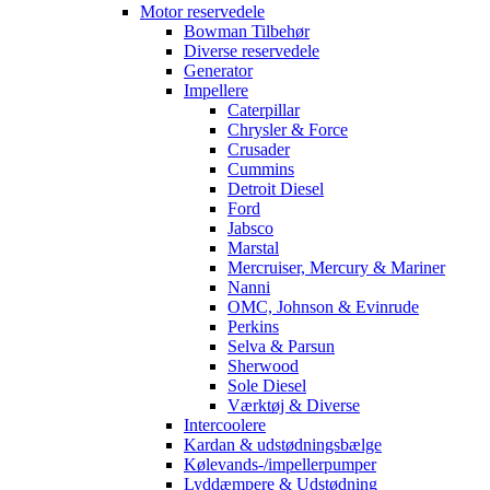
Motor reservedele
Bowman Tilbehør
Diverse reservedele
Generator
Impellere
Caterpillar
Chrysler & Force
Crusader
Cummins
Detroit Diesel
Ford
Jabsco
Marstal
Mercruiser, Mercury & Mariner
Nanni
OMC, Johnson & Evinrude
Perkins
Selva & Parsun
Sherwood
Sole Diesel
Værktøj & Diverse
Intercoolere
Kardan & udstødningsbælge
Kølevands-/impellerpumper
Lyddæmpere & Udstødning