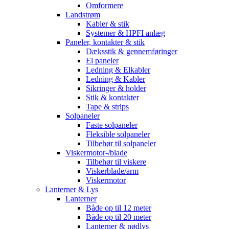
Omformere
Landstrøm
Kabler & stik
Systemer & HPFI anlæg
Paneler, kontakter & stik
Dæksstik & gennemføringer
El paneler
Ledning & Elkabler
Ledning & Kabler
Sikringer & holder
Stik & kontakter
Tape & strips
Solpaneler
Faste solpaneler
Fleksible solpaneler
Tilbehør til solpaneler
Viskermotor-/blade
Tilbehør til viskere
Viskerblade/arm
Viskermotor
Lanterner & Lys
Lanterner
Både op til 12 meter
Både op til 20 meter
Lanterner & nødlys