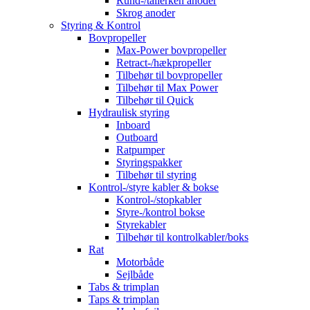
Rund-/tallerken anoder
Skrog anoder
Styring & Kontrol
Bovpropeller
Max-Power bovpropeller
Retract-/hækpropeller
Tilbehør til bovpropeller
Tilbehør til Max Power
Tilbehør til Quick
Hydraulisk styring
Inboard
Outboard
Ratpumper
Styringspakker
Tilbehør til styring
Kontrol-/styre kabler & bokse
Kontrol-/stopkabler
Styre-/kontrol bokse
Styrekabler
Tilbehør til kontrolkabler/boks
Rat
Motorbåde
Sejlbåde
Tabs & trimplan
Taps & trimplan