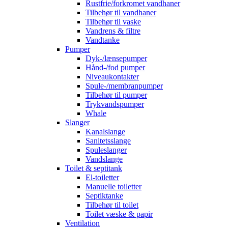
Rustfrie/forkromet vandhaner
Tilbehør til vandhaner
Tilbehør til vaske
Vandrens & filtre
Vandtanke
Pumper
Dyk-/lænsepumper
Hånd-/fod pumper
Niveaukontakter
Spule-/membranpumper
Tilbehør til pumper
Trykvandspumper
Whale
Slanger
Kanalslange
Sanitetsslange
Spuleslanger
Vandslange
Toilet & septitank
El-toiletter
Manuelle toiletter
Septiktanke
Tilbehør til toilet
Toilet væske & papir
Ventilation