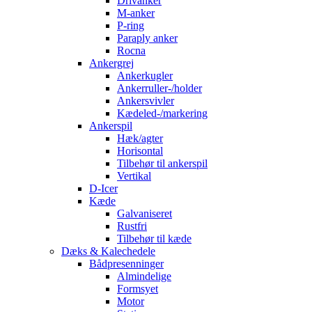
Drivanker
M-anker
P-ring
Paraply anker
Rocna
Ankergrej
Ankerkugler
Ankerruller-/holder
Ankersvivler
Kædeled-/markering
Ankerspil
Hæk/agter
Horisontal
Tilbehør til ankerspil
Vertikal
D-Icer
Kæde
Galvaniseret
Rustfri
Tilbehør til kæde
Dæks & Kalechedele
Bådpresenninger
Almindelige
Formsyet
Motor