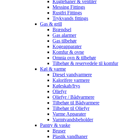
Kuglehaner & ventiler
Messing Fittings
Rustfri Fittings
Trykvands fittings
Gas & grill
Brændsel
Gas alarmer
Gas tilbehør
Kogeapparater
Komfur & ovne
Omnia ovn & tilbehør
Tilbehør & reservedele til komfur
Køl & varme
Diesel vandvarmere
Kalorifere varmere
Køleskab/frys
Oliefyr
Oliefyr / Bådvarmere
Tilbehør til Bådvarmere
Tilbehør til Oliefyr
Varme Apparater
Varmtvandsbeholder
Pantry & vaske
Bruser
Plastik vandhaner