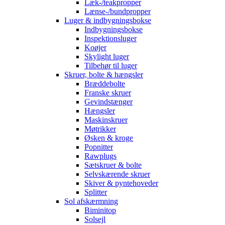
Læk-/teakpropper
Lænse-/bundpropper
Luger & indbygningsbokse
Indbygningsbokse
Inspektionsluger
Koøjer
Skylight luger
Tilbehør til luger
Skruer, bolte & hængsler
Bræddebolte
Franske skruer
Gevindstænger
Hængsler
Maskinskruer
Møtrikker
Øsken & kroge
Popnitter
Rawplugs
Sætskruer & bolte
Selvskærende skruer
Skiver & pyntehoveder
Splitter
Sol afskærmning
Biminitop
Solsejl