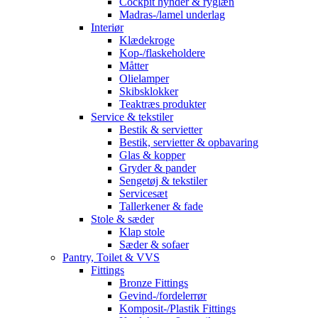
Cockpit hynder & ryglæn
Madras-/lamel underlag
Interiør
Klædekroge
Kop-/flaskeholdere
Måtter
Olielamper
Skibsklokker
Teaktræs produkter
Service & tekstiler
Bestik & servietter
Bestik, servietter & opbavaring
Glas & kopper
Gryder & pander
Sengetøj & tekstiler
Servicesæt
Tallerkener & fade
Stole & sæder
Klap stole
Sæder & sofaer
Pantry, Toilet & VVS
Fittings
Bronze Fittings
Gevind-/fordelerrør
Komposit-/Plastik Fittings