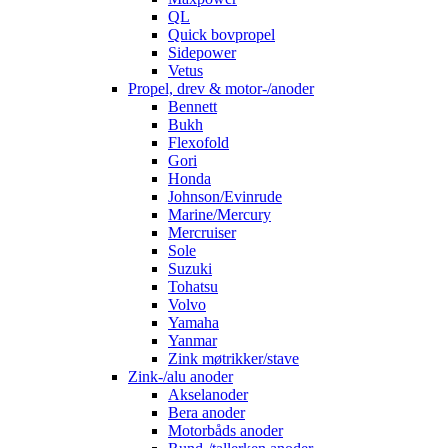
QL
Quick bovpropel
Sidepower
Vetus
Propel, drev & motor-/anoder
Bennett
Bukh
Flexofold
Gori
Honda
Johnson/Evinrude
Marine/Mercury
Mercruiser
Sole
Suzuki
Tohatsu
Volvo
Yamaha
Yanmar
Zink møtrikker/stave
Zink-/alu anoder
Akselanoder
Bera anoder
Motorbåds anoder