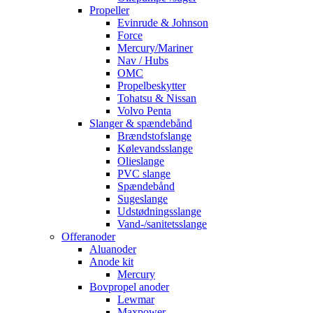
Propeller
Evinrude & Johnson
Force
Mercury/Mariner
Nav / Hubs
OMC
Propelbeskytter
Tohatsu & Nissan
Volvo Penta
Slanger & spændebånd
Brændstofslange
Kølevandsslange
Olieslange
PVC slange
Spændebånd
Sugeslange
Udstødningsslange
Vand-/sanitetsslange
Offeranoder
Aluanoder
Anode kit
Mercury
Bovpropel anoder
Lewmar
Maxpower