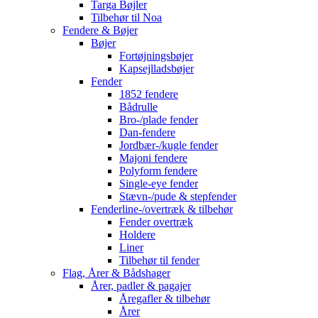
Targa Bøjler
Tilbehør til Noa
Fendere & Bøjer
Bøjer
Fortøjningsbøjer
Kapsejlladsbøjer
Fender
1852 fendere
Bådrulle
Bro-/plade fender
Dan-fendere
Jordbær-/kugle fender
Majoni fendere
Polyform fendere
Single-eye fender
Stævn-/pude & stepfender
Fenderline-/overtræk & tilbehør
Fender overtræk
Holdere
Liner
Tilbehør til fender
Flag, Årer & Bådshager
Årer, padler & pagajer
Åregafler & tilbehør
Årer