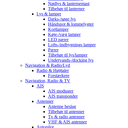
Nødlys & lanternemast
Tilbehør til lanterner
Lys & lamper
Dæks-/søge lys
Håndspot & lommelygter
Kortlamper
Køje-/væg lamper
LED pærer
Lofts-/indbygnings lamper
Pærer
Tilbehør til lys/lamper
Undervands-/docking lys
Navigation & Radio/Lyd
Radio & Højttaler
Forstærkere
Navigation, Radio & TV
AIS
AIS modtager
AIS transponder
Antenner
Antenne beslag
Tilbehør til antenner
Tv & radio antenner
VHF & AIS antenner
Autopilot