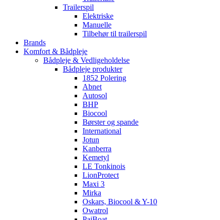
Trailerspil
Elektriske
Manuelle
Tilbehør til trailerspil
Brands
Komfort & Bådpleje
Bådpleje & Vedligeholdelse
Bådpleje produkter
1852 Polering
Abnet
Autosol
BHP
Biocool
Børster og spande
International
Jotun
Kanberra
Kemetyl
LE Tonkinois
LionProtect
Maxi 3
Mirka
Oskars, Biocool & Y-10
Owatrol
PaiBoat