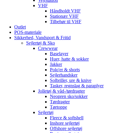
Vejrstation
VHF
Håndholdt VHF
Stationær VHF
Tilbehør til VHF
Outlet
POS-materiale
Sikkerhed, Vandsport & Fritid
Sejlertøj & Sko
Crewwear
Baselayer
Huer, hatte & sokker
Jakker
Polo'er & shorts
Sejlerhandsker
Solbriller, ure & knive
Tasker, regnslag & paraplyer
Jolletøj & våd-/tørdragter
Neopren sko/sokker
Tørdragter
Tørtoppe
Sejlertøj
Fleece & softshell
Inshore sejlertøj
Offshore sejlertøj