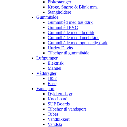
Fiskestænger
Kroge, Snørre & Blink mm.
Stangholdere
Gummibåde
Gummibåd med træ dørk
Gummibåd PVC
Gummibåde med alu dørk
Gummibåde med lamel dørk
Gummibåde med oppustelig dørk
Hurley Davits
Tilbehør til gummibåde
Luftpumper
Elektrisk
Manuel
Våddragter
1852
Base
Vandsport
Dykkerudstyr
Kneeboard
SUP Boards
Tilbehør til vandsport
Tubes
Vandkikkert
Vandski