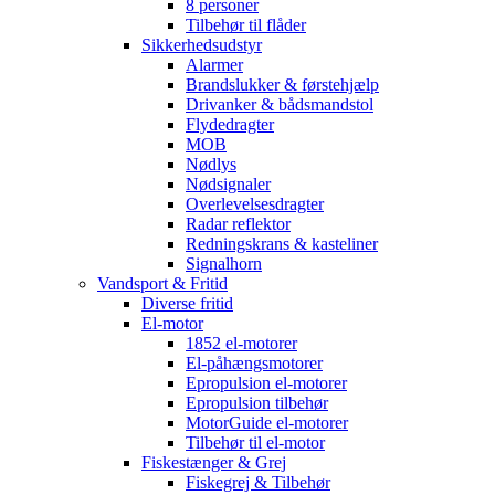
8 personer
Tilbehør til flåder
Sikkerhedsudstyr
Alarmer
Brandslukker & førstehjælp
Drivanker & bådsmandstol
Flydedragter
MOB
Nødlys
Nødsignaler
Overlevelsesdragter
Radar reflektor
Redningskrans & kasteliner
Signalhorn
Vandsport & Fritid
Diverse fritid
El-motor
1852 el-motorer
El-påhængsmotorer
Epropulsion el-motorer
Epropulsion tilbehør
MotorGuide el-motorer
Tilbehør til el-motor
Fiskestænger & Grej
Fiskegrej & Tilbehør