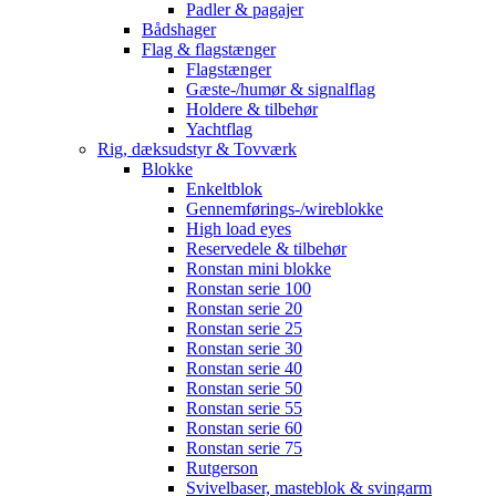
Padler & pagajer
Bådshager
Flag & flagstænger
Flagstænger
Gæste-/humør & signalflag
Holdere & tilbehør
Yachtflag
Rig, dæksudstyr & Tovværk
Blokke
Enkeltblok
Gennemførings-/wireblokke
High load eyes
Reservedele & tilbehør
Ronstan mini blokke
Ronstan serie 100
Ronstan serie 20
Ronstan serie 25
Ronstan serie 30
Ronstan serie 40
Ronstan serie 50
Ronstan serie 55
Ronstan serie 60
Ronstan serie 75
Rutgerson
Svivelbaser, masteblok & svingarm