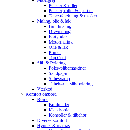
Malergrej
Pensler & ruller
Pensler, ruller & spartler
Tape/afdækning & masker
Maling, olie & lak
Bundmaling
Drevmaling
Fortynder
Motormaling
Olie & lak
Primer
Top Coat
Slib & Polering
Poler-/slibemaskiner
Sandpapir
Slibesvamp
Tilbehør til slib/polering
Værktøj
Komfort ombord
Borde
Bordplader
Klap borde
Konsoller & tilbehør
Diverse komfort
Hynder & madras