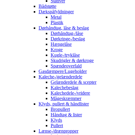
Stativer
Bådstøtte
Dækspåfyldninger
Metal
Plastik
Dørhåndtag, låse & beslag
Dørhåndtag-/låse
Dørkringe-/beslag
Hængelåse
Kroge
Kugle-/tryklåse
Skudrigler & dørkroge
Spændeoverfald
Gasdæmpere/Lugeholder
Kaleche-/gelænderdele
Gelænderdele & scepter
Kalechebeslag
Kalechedele-/vridere
Mågeskræmmer
Klyds, pullert & håndlister
Bropullert
Håndtag & lister
Klyds
Pullert
Lænse-/drænpropper