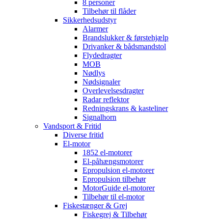
8 personer
Tilbehør til flåder
Sikkerhedsudstyr
Alarmer
Brandslukker & førstehjælp
Drivanker & bådsmandstol
Flydedragter
MOB
Nødlys
Nødsignaler
Overlevelsesdragter
Radar reflektor
Redningskrans & kasteliner
Signalhorn
Vandsport & Fritid
Diverse fritid
El-motor
1852 el-motorer
El-påhængsmotorer
Epropulsion el-motorer
Epropulsion tilbehør
MotorGuide el-motorer
Tilbehør til el-motor
Fiskestænger & Grej
Fiskegrej & Tilbehør