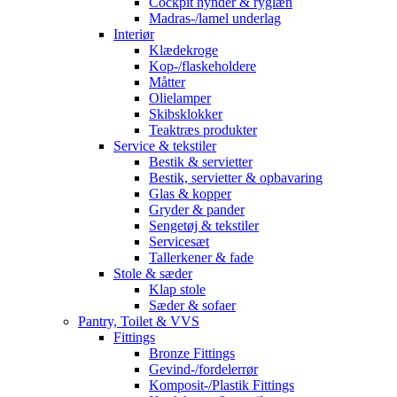
Cockpit hynder & ryglæn
Madras-/lamel underlag
Interiør
Klædekroge
Kop-/flaskeholdere
Måtter
Olielamper
Skibsklokker
Teaktræs produkter
Service & tekstiler
Bestik & servietter
Bestik, servietter & opbavaring
Glas & kopper
Gryder & pander
Sengetøj & tekstiler
Servicesæt
Tallerkener & fade
Stole & sæder
Klap stole
Sæder & sofaer
Pantry, Toilet & VVS
Fittings
Bronze Fittings
Gevind-/fordelerrør
Komposit-/Plastik Fittings