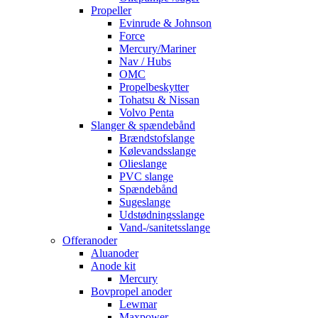
Propeller
Evinrude & Johnson
Force
Mercury/Mariner
Nav / Hubs
OMC
Propelbeskytter
Tohatsu & Nissan
Volvo Penta
Slanger & spændebånd
Brændstofslange
Kølevandsslange
Olieslange
PVC slange
Spændebånd
Sugeslange
Udstødningsslange
Vand-/sanitetsslange
Offeranoder
Aluanoder
Anode kit
Mercury
Bovpropel anoder
Lewmar
Maxpower