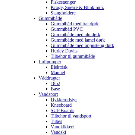
Fiskestænger
Kroge, Snørre & Blink mm.
Stangholdere
Gummibåde
Gummibåd med træ dørk
Gummibåd PVC
Gummibåde med alu dørk
Gummibåde med lamel dørk
Gummibåde med oppustelig dørk
Hurley Davits
Tilbehør til gummibåde
Luftpumper
Elektrisk
Manuel
Våddragter
1852
Base
Vandsport
Dykkerudstyr
Kneeboard
SUP Boards
Tilbehør til vandsport
Tubes
Vandkikkert
Vandski