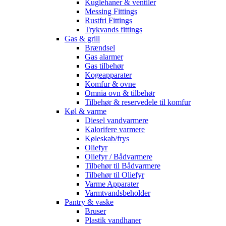
Kuglehaner & ventiler
Messing Fittings
Rustfri Fittings
Trykvands fittings
Gas & grill
Brændsel
Gas alarmer
Gas tilbehør
Kogeapparater
Komfur & ovne
Omnia ovn & tilbehør
Tilbehør & reservedele til komfur
Køl & varme
Diesel vandvarmere
Kalorifere varmere
Køleskab/frys
Oliefyr
Oliefyr / Bådvarmere
Tilbehør til Bådvarmere
Tilbehør til Oliefyr
Varme Apparater
Varmtvandsbeholder
Pantry & vaske
Bruser
Plastik vandhaner