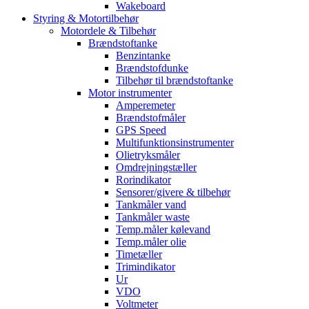
Wakeboard
Styring & Motortilbehør
Motordele & Tilbehør
Brændstoftanke
Benzintanke
Brændstofdunke
Tilbehør til brændstoftanke
Motor instrumenter
Amperemeter
Brændstofmåler
GPS Speed
Multifunktionsinstrumenter
Olietryksmåler
Omdrejningstæller
Rorindikator
Sensorer/givere & tilbehør
Tankmåler vand
Tankmåler waste
Temp.måler kølevand
Temp.måler olie
Timetæller
Trimindikator
Ur
VDO
Voltmeter