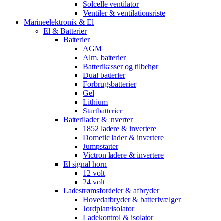
Solcelle ventilator
Ventiler & ventilationsriste
Marineelektronik & El
El & Batterier
Batterier
AGM
Alm. batterier
Batterikasser og tilbehør
Dual batterier
Forbrugsbatterier
Gel
Lithium
Startbatterier
Batterilader & inverter
1852 ladere & invertere
Dometic lader & invertere
Jumpstarter
Victron ladere & invertere
El signal horn
12 volt
24 volt
Ladestrømsfordeler & afbryder
Hovedafbryder & batterivælger
Jordplan/isolator
Ladekontrol & isolator