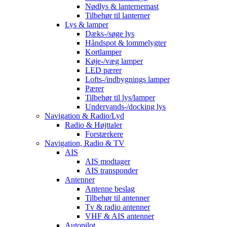
Nødlys & lanternemast
Tilbehør til lanterner
Lys & lamper
Dæks-/søge lys
Håndspot & lommelygter
Kortlamper
Køje-/væg lamper
LED pærer
Lofts-/indbygnings lamper
Pærer
Tilbehør til lys/lamper
Undervands-/docking lys
Navigation & Radio/Lyd
Radio & Højttaler
Forstærkere
Navigation, Radio & TV
AIS
AIS modtager
AIS transponder
Antenner
Antenne beslag
Tilbehør til antenner
Tv & radio antenner
VHF & AIS antenner
Autopilot