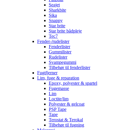
Seajet
Sharkbite
Sika
Snappy
Star brite
Star brite bådpleje
Tec7
Fender-/rudelister
Fenderlister
Gummilister
Rudelister
Svampegummi
Tilbehør til fenderlister
Fugtfjerner
Lim, fuge & reparation
Epoxy, polyester & spartel
Fugemasse
Lim
Loctite/lim
Polyester & gelcoat
PSP Tape
Tape
Terostat & Terokal
Tilbehør til fugning