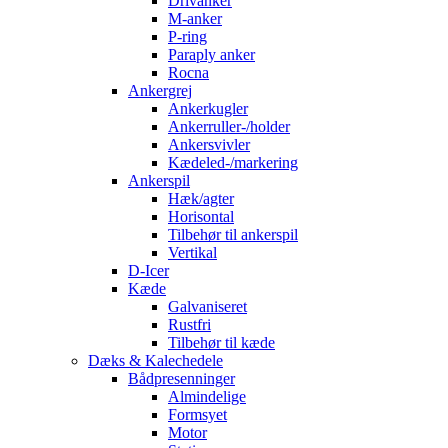
Drivanker
M-anker
P-ring
Paraply anker
Rocna
Ankergrej
Ankerkugler
Ankerruller-/holder
Ankersvivler
Kædeled-/markering
Ankerspil
Hæk/agter
Horisontal
Tilbehør til ankerspil
Vertikal
D-Icer
Kæde
Galvaniseret
Rustfri
Tilbehør til kæde
Dæks & Kalechedele
Bådpresenninger
Almindelige
Formsyet
Motor