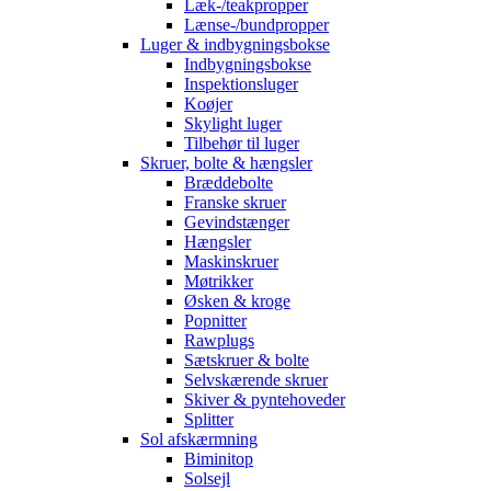
Læk-/teakpropper
Lænse-/bundpropper
Luger & indbygningsbokse
Indbygningsbokse
Inspektionsluger
Koøjer
Skylight luger
Tilbehør til luger
Skruer, bolte & hængsler
Bræddebolte
Franske skruer
Gevindstænger
Hængsler
Maskinskruer
Møtrikker
Øsken & kroge
Popnitter
Rawplugs
Sætskruer & bolte
Selvskærende skruer
Skiver & pyntehoveder
Splitter
Sol afskærmning
Biminitop
Solsejl