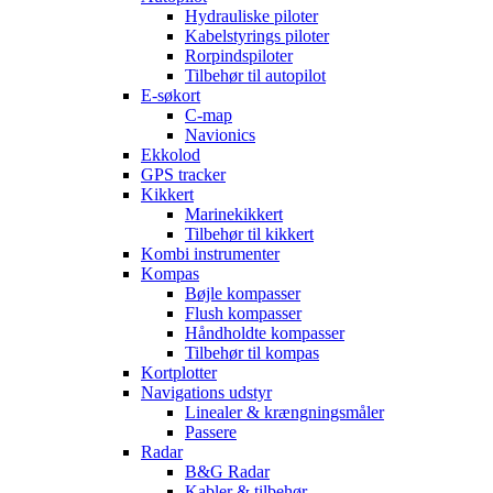
Hydrauliske piloter
Kabelstyrings piloter
Rorpindspiloter
Tilbehør til autopilot
E-søkort
C-map
Navionics
Ekkolod
GPS tracker
Kikkert
Marinekikkert
Tilbehør til kikkert
Kombi instrumenter
Kompas
Bøjle kompasser
Flush kompasser
Håndholdte kompasser
Tilbehør til kompas
Kortplotter
Navigations udstyr
Linealer & krængningsmåler
Passere
Radar
B&G Radar
Kabler & tilbehør