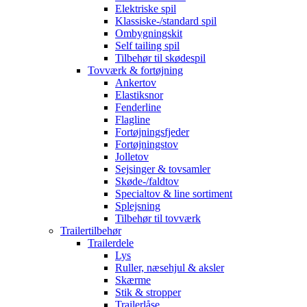
Elektriske spil
Klassiske-/standard spil
Ombygningskit
Self tailing spil
Tilbehør til skødespil
Tovværk & fortøjning
Ankertov
Elastiksnor
Fenderline
Flagline
Fortøjningsfjeder
Fortøjningstov
Jolletov
Sejsinger & tovsamler
Skøde-/faldtov
Specialtov & line sortiment
Splejsning
Tilbehør til tovværk
Trailertilbehør
Trailerdele
Lys
Ruller, næsehjul & aksler
Skærme
Stik & stropper
Trailerlåse