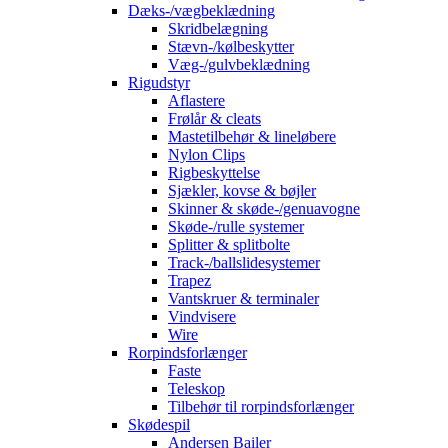
Dæks-/vægbeklædning
Skridbelægning
Stævn-/kølbeskytter
Væg-/gulvbeklædning
Rigudstyr
Aflastere
Frølår & cleats
Mastetilbehør & lineløbere
Nylon Clips
Rigbeskyttelse
Sjækler, kovse & bøjler
Skinner & skøde-/genuavogne
Skøde-/rulle systemer
Splitter & splitbolte
Track-/ballslidesystemer
Trapez
Vantskruer & terminaler
Vindvisere
Wire
Rorpindsforlænger
Faste
Teleskop
Tilbehør til rorpindsforlænger
Skødespil
Andersen Bailer