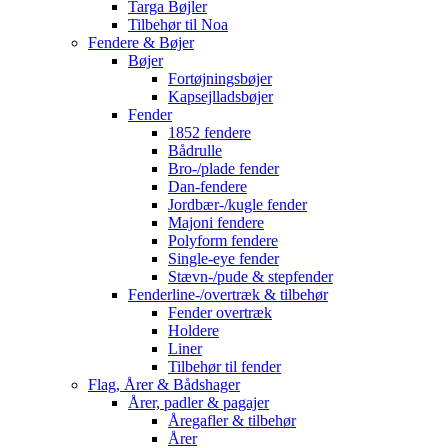
Targa Bøjler
Tilbehør til Noa
Fendere & Bøjer
Bøjer
Fortøjningsbøjer
Kapsejlladsbøjer
Fender
1852 fendere
Bådrulle
Bro-/plade fender
Dan-fendere
Jordbær-/kugle fender
Majoni fendere
Polyform fendere
Single-eye fender
Stævn-/pude & stepfender
Fenderline-/overtræk & tilbehør
Fender overtræk
Holdere
Liner
Tilbehør til fender
Flag, Årer & Bådshager
Årer, padler & pagajer
Åregafler & tilbehør
Årer