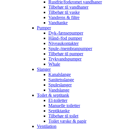
Rustfrie/forkromet vandhaner
Tilbehør til vandhaner
Tilbehør til vaske
Vandrens & filtre
Vandtanke
Pumper
Dyk-/lænsepumper
Hånd-/fod pumper
Niveaukontakter
Spule-/membranpumper
Tilbehør til pumper
Trykvandspumper
Whale
Slanger
Kanalslange
Sanitetsslange
Spuleslanger
Vandslange
Toilet & septitank
El-toiletter
Manuelle toiletter
Septiktanke
Tilbehør til toilet
Toilet væske & papir
Ventilation