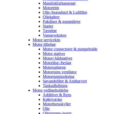
Manifold/afgangsrør
Motortrim
Olie-/brændstof & Luftfiltre
Oliekølere
Pakdåser & gummilejer
Starter
Tændrør
Varmevekslere
Motor servicekits
Motor tilbehør
Motor connectorer & pumpebolde
Motor stativer
Motor/-bådstativer
Motorlåse-/beslag
Motorophæng
Motorrums ventilator
Motorrumsisolering
Søvandsfiltre & Antihævert
Tankudluftning
Motor vedligeholdelse
Additiver & Rens
Kølervæske
Motorbensskyller
Olie
Oliepumpe-/suger