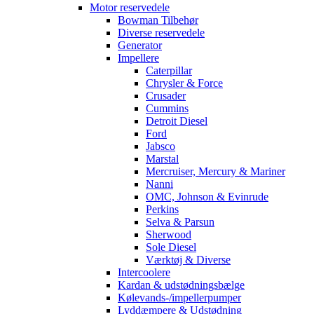
Motor reservedele
Bowman Tilbehør
Diverse reservedele
Generator
Impellere
Caterpillar
Chrysler & Force
Crusader
Cummins
Detroit Diesel
Ford
Jabsco
Marstal
Mercruiser, Mercury & Mariner
Nanni
OMC, Johnson & Evinrude
Perkins
Selva & Parsun
Sherwood
Sole Diesel
Værktøj & Diverse
Intercoolere
Kardan & udstødningsbælge
Kølevands-/impellerpumper
Lyddæmpere & Udstødning