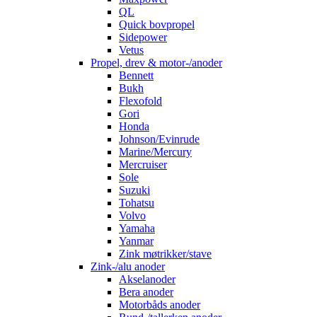
QL
Quick bovpropel
Sidepower
Vetus
Propel, drev & motor-/anoder
Bennett
Bukh
Flexofold
Gori
Honda
Johnson/Evinrude
Marine/Mercury
Mercruiser
Sole
Suzuki
Tohatsu
Volvo
Yamaha
Yanmar
Zink møtrikker/stave
Zink-/alu anoder
Akselanoder
Bera anoder
Motorbåds anoder