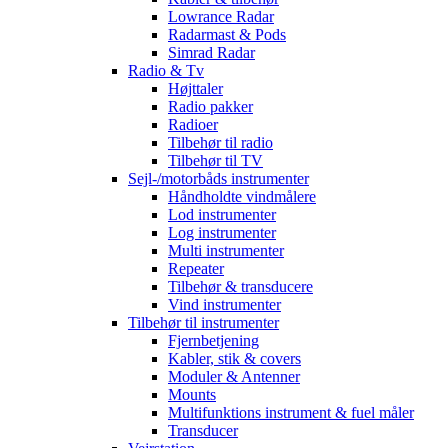
Lowrance Radar
Radarmast & Pods
Simrad Radar
Radio & Tv
Højttaler
Radio pakker
Radioer
Tilbehør til radio
Tilbehør til TV
Sejl-/motorbåds instrumenter
Håndholdte vindmålere
Lod instrumenter
Log instrumenter
Multi instrumenter
Repeater
Tilbehør & transducere
Vind instrumenter
Tilbehør til instrumenter
Fjernbetjening
Kabler, stik & covers
Moduler & Antenner
Mounts
Multifunktions instrument & fuel måler
Transducer