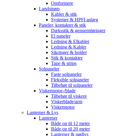
Omformere
Landstrøm
Kabler & stik
Systemer & HPFI anlæg
Paneler, kontakter & stik
Dæksstik & gennemføringer
El paneler
Ledning & Elkabler
Ledning & Kabler
Sikringer & holder
Stik & kontakter
Tape & strips
Solpaneler
Faste solpaneler
Fleksible solpaneler
Tilbehør til solpaneler
Viskermotor-/blade
Tilbehør til viskere
Viskerblade/arm
Viskermotor
Lanterner & Lys
Lanterner
Både op til 12 meter
Både op til 20 meter
Lanterner & nødlys