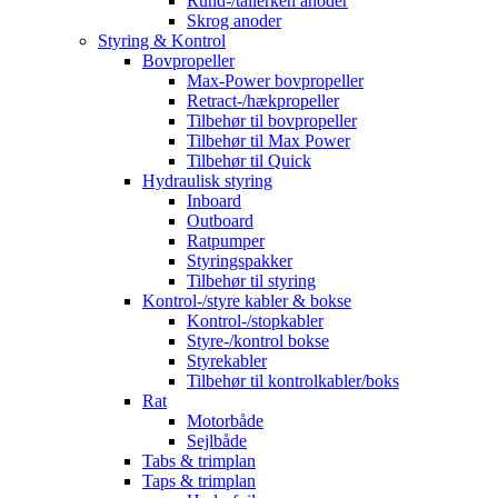
Rund-/tallerken anoder
Skrog anoder
Styring & Kontrol
Bovpropeller
Max-Power bovpropeller
Retract-/hækpropeller
Tilbehør til bovpropeller
Tilbehør til Max Power
Tilbehør til Quick
Hydraulisk styring
Inboard
Outboard
Ratpumper
Styringspakker
Tilbehør til styring
Kontrol-/styre kabler & bokse
Kontrol-/stopkabler
Styre-/kontrol bokse
Styrekabler
Tilbehør til kontrolkabler/boks
Rat
Motorbåde
Sejlbåde
Tabs & trimplan
Taps & trimplan