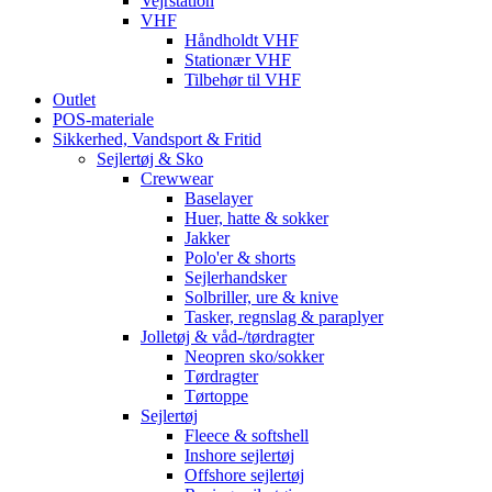
Vejrstation
VHF
Håndholdt VHF
Stationær VHF
Tilbehør til VHF
Outlet
POS-materiale
Sikkerhed, Vandsport & Fritid
Sejlertøj & Sko
Crewwear
Baselayer
Huer, hatte & sokker
Jakker
Polo'er & shorts
Sejlerhandsker
Solbriller, ure & knive
Tasker, regnslag & paraplyer
Jolletøj & våd-/tørdragter
Neopren sko/sokker
Tørdragter
Tørtoppe
Sejlertøj
Fleece & softshell
Inshore sejlertøj
Offshore sejlertøj