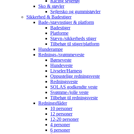
Racing sejlertøj
Sko & støvler
Sejlersko og gummistøvler
Sikkerhed & Badestiger
Bade-/stævnstiger & platform
Badestiger
Platforme
Stævn-/sikkerheds stiger
Tilbehør til stiger/platform
Hunderampe
Rednings-/svømmeveste
Børneveste
Hundeveste
Livseler/Harness
Oppustelige redningsveste
Redningsveste
SOLAS godkendte veste
Svømme-/jolle veste
Tilbehør til redningsveste
Redningsflåder
10 personer
12 personer
12-20 personer
4 personer
6 personer