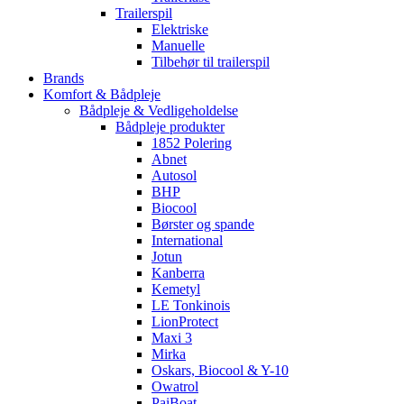
Trailerspil
Elektriske
Manuelle
Tilbehør til trailerspil
Brands
Komfort & Bådpleje
Bådpleje & Vedligeholdelse
Bådpleje produkter
1852 Polering
Abnet
Autosol
BHP
Biocool
Børster og spande
International
Jotun
Kanberra
Kemetyl
LE Tonkinois
LionProtect
Maxi 3
Mirka
Oskars, Biocool & Y-10
Owatrol
PaiBoat