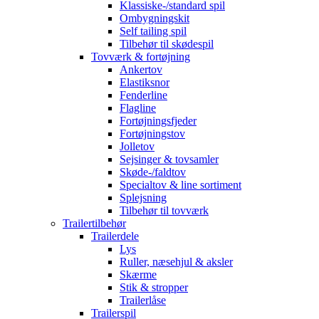
Klassiske-/standard spil
Ombygningskit
Self tailing spil
Tilbehør til skødespil
Tovværk & fortøjning
Ankertov
Elastiksnor
Fenderline
Flagline
Fortøjningsfjeder
Fortøjningstov
Jolletov
Sejsinger & tovsamler
Skøde-/faldtov
Specialtov & line sortiment
Splejsning
Tilbehør til tovværk
Trailertilbehør
Trailerdele
Lys
Ruller, næsehjul & aksler
Skærme
Stik & stropper
Trailerlåse
Trailerspil