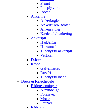
P-ring
Paraply anker
Rocna
Ankergrej
Ankerkugler
Ankerruller-/holder
Ankersvivler
Kædeled-/markering
Ankerspil
Hæk/agter
Horisontal
Tilbehør til ankerspil
Vertikal
D-Icer
Kæde
Galvaniseret
Rustfri
Tilbehør til kæde
Dæks & Kalechedele
Bådpresenninger
Almindelige
Formsyet
Motor
Stativer
Bådstøtte