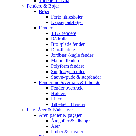
Tilbehør til Noa
Fendere & Bøjer
Bøjer
Fortøjningsbøjer
Kapsejlladsbøjer
Fender
1852 fendere
Bådrulle
Bro-/plade fender
Dan-fendere
Jordbær-/kugle fender
Majoni fendere
Polyform fendere
Single-eye fender
Stævn-/pude & stepfender
Fenderline-/overtræk & tilbehør
Fender overtræk
Holdere
Liner
Tilbehør til fender
Flag, Årer & Bådshager
Årer, padler & pagajer
Åregafler & tilbehør
Årer
Padler & pagajer