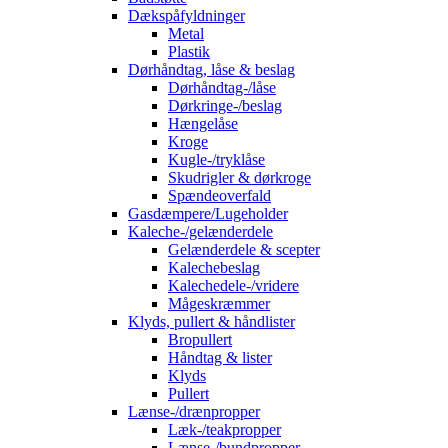
Dækspåfyldninger
Metal
Plastik
Dørhåndtag, låse & beslag
Dørhåndtag-/låse
Dørkringe-/beslag
Hængelåse
Kroge
Kugle-/tryklåse
Skudrigler & dørkroge
Spændeoverfald
Gasdæmpere/Lugeholder
Kaleche-/gelænderdele
Gelænderdele & scepter
Kalechebeslag
Kalechedele-/vridere
Mågeskræmmer
Klyds, pullert & håndlister
Bropullert
Håndtag & lister
Klyds
Pullert
Lænse-/drænpropper
Læk-/teakpropper
Lænse-/bundpropper