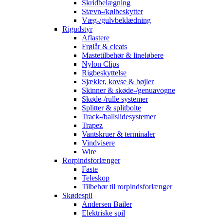
Skridbelægning
Stævn-/kølbeskytter
Væg-/gulvbeklædning
Rigudstyr
Aflastere
Frølår & cleats
Mastetilbehør & lineløbere
Nylon Clips
Rigbeskyttelse
Sjækler, kovse & bøjler
Skinner & skøde-/genuavogne
Skøde-/rulle systemer
Splitter & splitbolte
Track-/ballslidesystemer
Trapez
Vantskruer & terminaler
Vindvisere
Wire
Rorpindsforlænger
Faste
Teleskop
Tilbehør til rorpindsforlænger
Skødespil
Andersen Bailer
Elektriske spil