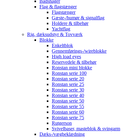
Bådshager
Flag & flagstænger
Flagstænger
Gæste-/humør & signalflag
Holdere & tilbehør
Yachtflag
Rig, dæksudstyr & Tovværk
Blokke
Enkeltblok
Gennemførings-/wireblokke
High load eyes
Reservedele & tilbehør
Ronstan mini blokke
Ronstan serie 100
Ronstan serie 20
Ronstan serie 25
Ronstan serie 30
Ronstan serie 40
Ronstan serie 50
Ronstan serie 55
Ronstan serie 60
Ronstan serie 75
Rutgerson
Svivelbaser, masteblok & svingarm
Dæks-/vægbeklædning