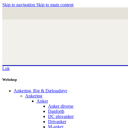
Skip to navigation
Skip to main content
Luk
Webshop
Ankering, Rig & Dæksudstyr
Ankering
Anker
Anker diverse
Danforth
DC plovanker
Drivanker
M-anker