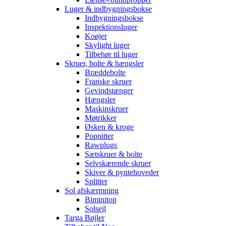
Luger & indbygningsbokse
Indbygningsbokse
Inspektionsluger
Koøjer
Skylight luger
Tilbehør til luger
Skruer, bolte & hængsler
Bræddebolte
Franske skruer
Gevindstænger
Hængsler
Maskinskruer
Møtrikker
Øsken & kroge
Popnitter
Rawplugs
Sætskruer & bolte
Selvskærende skruer
Skiver & pyntehoveder
Splitter
Sol afskærmning
Biminitop
Solsejl
Targa Bøjler