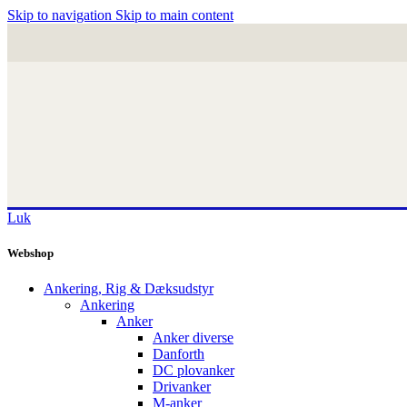
Skip to navigation
Skip to main content
Luk
Webshop
Ankering, Rig & Dæksudstyr
Ankering
Anker
Anker diverse
Danforth
DC plovanker
Drivanker
M-anker