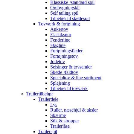
Klassiske-/standard spil
Ombygningskit
Self tailing spil
Tilbehør til skødespil
Tovværk & fortøjning
Ankertov
Elastiksnor
Fenderline
Flagline
Fortøjningsfjeder
Fortøjningstov
Jolletov
Sejsinger & tovsamler
Skøde-/faldtov
Specialtov & line sortiment
Splejsning
Tilbehør til tovværk
Trailertilbehør
Trailerdele
Lys
Ruller, næsehjul & aksler
Skærme
Stik & stropper
Trailerlåse
Trailerspil