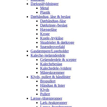
Dækspåfyldninger
Metal
Plastik
Dørhåndtag, låse & beslag
Dørhåndtag-/låse
Dørkringe-/beslag
Hængelåse
Kroge
Kugle-/tryklåse
Skudrigler & dørkroge
Spændeoverfald
Gasdæmpere/Lugeholder
Kaleche-/gelænderdele
Gelænderdele & scepter
Kalechebeslag
Kalechedele-/vridere
Mågeskræmmer
Klyds, pullert & håndlister
Bropullert
Håndtag & lister
Klyds
Pullert
Lænse-/drænpropper
Læk-/teakpropper
Lænse-/bundpropper