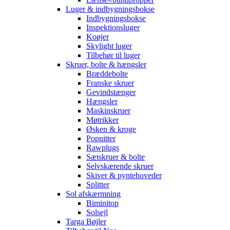
Luger & indbygningsbokse
Indbygningsbokse
Inspektionsluger
Koøjer
Skylight luger
Tilbehør til luger
Skruer, bolte & hængsler
Bræddebolte
Franske skruer
Gevindstænger
Hængsler
Maskinskruer
Møtrikker
Øsken & kroge
Popnitter
Rawplugs
Sætskruer & bolte
Selvskærende skruer
Skiver & pyntehoveder
Splitter
Sol afskærmning
Biminitop
Solsejl
Targa Bøjler