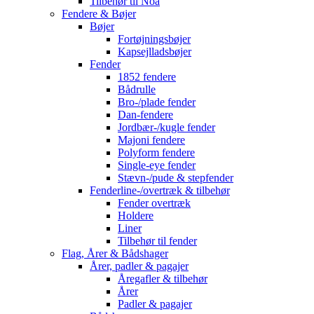
Tilbehør til Noa
Fendere & Bøjer
Bøjer
Fortøjningsbøjer
Kapsejlladsbøjer
Fender
1852 fendere
Bådrulle
Bro-/plade fender
Dan-fendere
Jordbær-/kugle fender
Majoni fendere
Polyform fendere
Single-eye fender
Stævn-/pude & stepfender
Fenderline-/overtræk & tilbehør
Fender overtræk
Holdere
Liner
Tilbehør til fender
Flag, Årer & Bådshager
Årer, padler & pagajer
Åregafler & tilbehør
Årer
Padler & pagajer