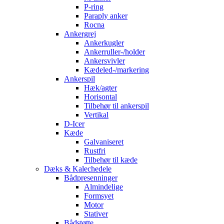
P-ring
Paraply anker
Rocna
Ankergrej
Ankerkugler
Ankerruller-/holder
Ankersvivler
Kædeled-/markering
Ankerspil
Hæk/agter
Horisontal
Tilbehør til ankerspil
Vertikal
D-Icer
Kæde
Galvaniseret
Rustfri
Tilbehør til kæde
Dæks & Kalechedele
Bådpresenninger
Almindelige
Formsyet
Motor
Stativer
Bådstøtte