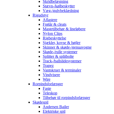
Skridbelægning
Stævn-/kølbeskytter
Væg-/gulvbeklædning
Rigudstyr
Aflastere
Frølår & cleats
Mastetilbehør & lineløbere
Nylon Clips
Rigbeskyttelse
Sjækler, kovse & bøjler
Skinner & skøde-/genuavogne
Skøde-/rulle systemer
Splitter & splitbolte
Track-/ballslidesystemer
Trapez
Vantskruer & terminaler
Vindvisere
Wire
Rorpindsforlænger
Faste
Teleskop
Tilbehør til rorpindsforlænger
Skødespil
Andersen Bailer
Elektriske spil