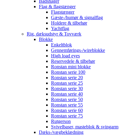
Bådshager
Flag & flagstænger
Flagstænger
Gæste-/humør & signalflag
Holdere & tilbehør
Yachtflag
Rig, dæksudstyr & Tovværk
Blokke
Enkeltblok
Gennemførings-/wireblokke
High load eyes
Reservedele & tilbehør
Ronstan mini blokke
Ronstan serie 100
Ronstan serie 20
Ronstan serie 25
Ronstan serie 30
Ronstan serie 40
Ronstan serie 50
Ronstan serie 55
Ronstan serie 60
Ronstan serie 75
Rutgerson
Svivelbaser, masteblok & svingarm
Dæks-/vægbeklædning