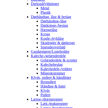
Dækspåfyldninger
Metal
Plastik
Dørhåndtag, låse & beslag
Dørhåndtag-/låse
Dørkringe-/beslag
Hængelåse
Kroge
Kugle-/tryklåse
Skudrigler & dørkroge
Spændeoverfald
Gasdæmpere/Lugeholder
Kaleche-/gelænderdele
Gelænderdele & scepter
Kalechebeslag
Kalechedele-/vridere
Mågeskræmmer
Klyds, pullert & håndlister
Bropullert
Håndtag & lister
Klyds
Pullert
Lænse-/drænpropper
Læk-/teakpropper
Lænse-/bundpropper