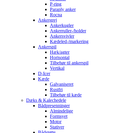
P-ring
Paraply anker
Rocna
Ankergrej
Ankerkugler
Ankerruller-/holder
Ankersvivler
Kædeled-/markering
Ankerspil
Hæk/agter
Horisontal
Tilbehør til ankerspil
Vertikal
D-Icer
Kæde
Galvaniseret
Rustfri
Tilbehør til kæde
Dæks & Kalechedele
Bådpresenninger
Almindelige
Formsyet
Motor
Stativer
Bådstøtte