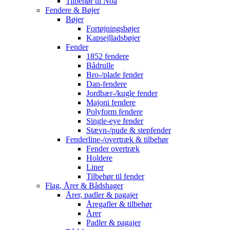
Tilbehør til Noa
Fendere & Bøjer
Bøjer
Fortøjningsbøjer
Kapsejlladsbøjer
Fender
1852 fendere
Bådrulle
Bro-/plade fender
Dan-fendere
Jordbær-/kugle fender
Majoni fendere
Polyform fendere
Single-eye fender
Stævn-/pude & stepfender
Fenderline-/overtræk & tilbehør
Fender overtræk
Holdere
Liner
Tilbehør til fender
Flag, Årer & Bådshager
Årer, padler & pagajer
Åregafler & tilbehør
Årer
Padler & pagajer