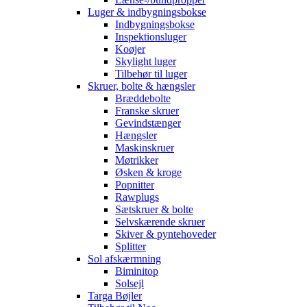
Luger & indbygningsbokse
Indbygningsbokse
Inspektionsluger
Koøjer
Skylight luger
Tilbehør til luger
Skruer, bolte & hængsler
Bræddebolte
Franske skruer
Gevindstænger
Hængsler
Maskinskruer
Møtrikker
Øsken & kroge
Popnitter
Rawplugs
Sætskruer & bolte
Selvskærende skruer
Skiver & pyntehoveder
Splitter
Sol afskærmning
Biminitop
Solsejl
Targa Bøjler