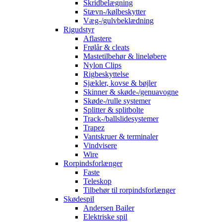
Skridbelægning
Stævn-/kølbeskytter
Væg-/gulvbeklædning
Rigudstyr
Aflastere
Frølår & cleats
Mastetilbehør & lineløbere
Nylon Clips
Rigbeskyttelse
Sjækler, kovse & bøjler
Skinner & skøde-/genuavogne
Skøde-/rulle systemer
Splitter & splitbolte
Track-/ballslidesystemer
Trapez
Vantskruer & terminaler
Vindvisere
Wire
Rorpindsforlænger
Faste
Teleskop
Tilbehør til rorpindsforlænger
Skødespil
Andersen Bailer
Elektriske spil