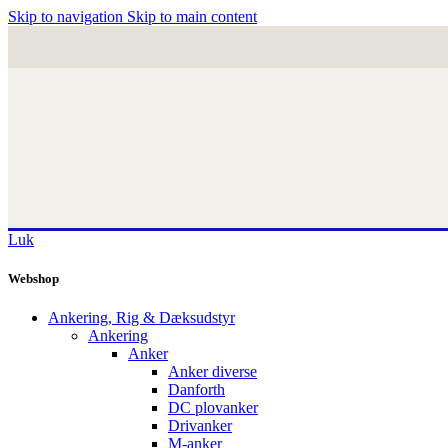
Skip to navigation
Skip to main content
Luk
Webshop
Ankering, Rig & Dæksudstyr
Ankering
Anker
Anker diverse
Danforth
DC plovanker
Drivanker
M-anker