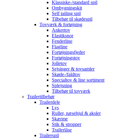
Klassiske-/standard spil
Ombygningskit
Self tailing spil
Tilbehør til skødespil
Tovværk & fortøjning
Ankertov
Elastiksnor
Fenderline
Flagline
Fortøjningsfjeder
Fortøjningstov
Jolletov
Sejsinger & tovsamler
Skøde-/faldtov
Specialtov & line sortiment
Splejsning
Tilbehør til tovværk
Trailertilbehør
Trailerdele
Lys
Ruller, næsehjul & aksler
Skærme
Stik & stropper
Trailerlåse
Trailerspil