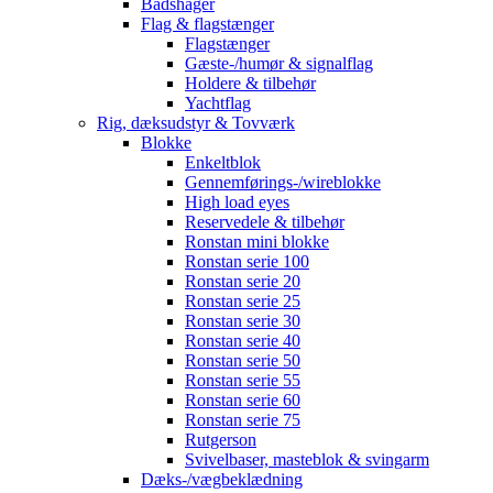
Bådshager
Flag & flagstænger
Flagstænger
Gæste-/humør & signalflag
Holdere & tilbehør
Yachtflag
Rig, dæksudstyr & Tovværk
Blokke
Enkeltblok
Gennemførings-/wireblokke
High load eyes
Reservedele & tilbehør
Ronstan mini blokke
Ronstan serie 100
Ronstan serie 20
Ronstan serie 25
Ronstan serie 30
Ronstan serie 40
Ronstan serie 50
Ronstan serie 55
Ronstan serie 60
Ronstan serie 75
Rutgerson
Svivelbaser, masteblok & svingarm
Dæks-/vægbeklædning