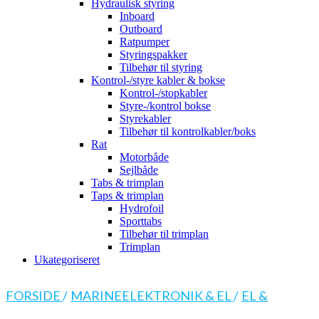
Hydraulisk styring
Inboard
Outboard
Ratpumper
Styringspakker
Tilbehør til styring
Kontrol-/styre kabler & bokse
Kontrol-/stopkabler
Styre-/kontrol bokse
Styrekabler
Tilbehør til kontrolkabler/boks
Rat
Motorbåde
Sejlbåde
Tabs & trimplan
Taps & trimplan
Hydrofoil
Sporttabs
Tilbehør til trimplan
Trimplan
Ukategoriseret
FORSIDE
/
MARINEELEKTRONIK & EL
/
EL &