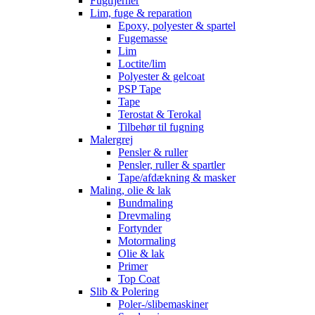
Fugtfjerner
Lim, fuge & reparation
Epoxy, polyester & spartel
Fugemasse
Lim
Loctite/lim
Polyester & gelcoat
PSP Tape
Tape
Terostat & Terokal
Tilbehør til fugning
Malergrej
Pensler & ruller
Pensler, ruller & spartler
Tape/afdækning & masker
Maling, olie & lak
Bundmaling
Drevmaling
Fortynder
Motormaling
Olie & lak
Primer
Top Coat
Slib & Polering
Poler-/slibemaskiner