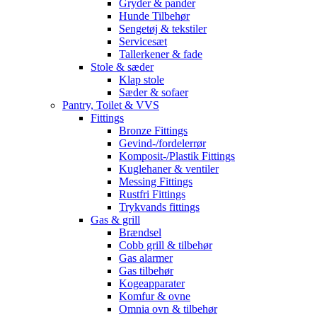
Gryder & pander
Hunde Tilbehør
Sengetøj & tekstiler
Servicesæt
Tallerkener & fade
Stole & sæder
Klap stole
Sæder & sofaer
Pantry, Toilet & VVS
Fittings
Bronze Fittings
Gevind-/fordelerrør
Komposit-/Plastik Fittings
Kuglehaner & ventiler
Messing Fittings
Rustfri Fittings
Trykvands fittings
Gas & grill
Brændsel
Cobb grill & tilbehør
Gas alarmer
Gas tilbehør
Kogeapparater
Komfur & ovne
Omnia ovn & tilbehør