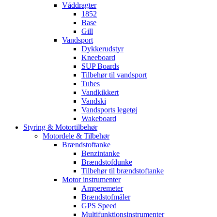
Våddragter
1852
Base
Gill
Vandsport
Dykkerudstyr
Kneeboard
SUP Boards
Tilbehør til vandsport
Tubes
Vandkikkert
Vandski
Vandsports legetøj
Wakeboard
Styring & Motortilbehør
Motordele & Tilbehør
Brændstoftanke
Benzintanke
Brændstofdunke
Tilbehør til brændstoftanke
Motor instrumenter
Amperemeter
Brændstofmåler
GPS Speed
Multifunktionsinstrumenter