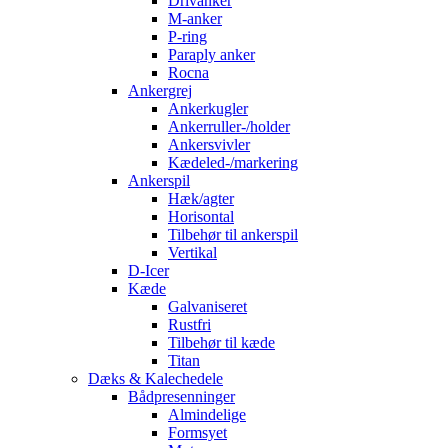
Drivanker
M-anker
P-ring
Paraply anker
Rocna
Ankergrej
Ankerkugler
Ankerruller-/holder
Ankersvivler
Kædeled-/markering
Ankerspil
Hæk/agter
Horisontal
Tilbehør til ankerspil
Vertikal
D-Icer
Kæde
Galvaniseret
Rustfri
Tilbehør til kæde
Titan
Dæks & Kalechedele
Bådpresenninger
Almindelige
Formsyet