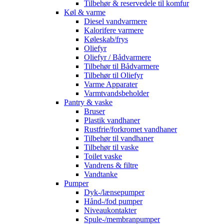
Tilbehør & reservedele til komfur
Køl & varme
Diesel vandvarmere
Kalorifere varmere
Køleskab/frys
Oliefyr
Oliefyr / Bådvarmere
Tilbehør til Bådvarmere
Tilbehør til Oliefyr
Varme Apparater
Varmtvandsbeholder
Pantry & vaske
Bruser
Plastik vandhaner
Rustfrie/forkromet vandhaner
Tilbehør til vandhaner
Tilbehør til vaske
Toilet vaske
Vandrens & filtre
Vandtanke
Pumper
Dyk-/lænsepumper
Hånd-/fod pumper
Niveaukontakter
Spule-/membranpumper