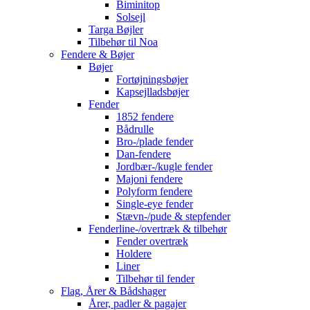
Biminitop
Solsejl
Targa Bøjler
Tilbehør til Noa
Fendere & Bøjer
Bøjer
Fortøjningsbøjer
Kapsejlladsbøjer
Fender
1852 fendere
Bådrulle
Bro-/plade fender
Dan-fendere
Jordbær-/kugle fender
Majoni fendere
Polyform fendere
Single-eye fender
Stævn-/pude & stepfender
Fenderline-/overtræk & tilbehør
Fender overtræk
Holdere
Liner
Tilbehør til fender
Flag, Årer & Bådshager
Årer, padler & pagajer