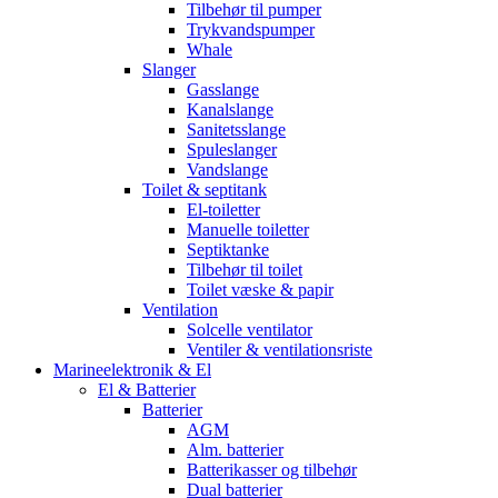
Tilbehør til pumper
Trykvandspumper
Whale
Slanger
Gasslange
Kanalslange
Sanitetsslange
Spuleslanger
Vandslange
Toilet & septitank
El-toiletter
Manuelle toiletter
Septiktanke
Tilbehør til toilet
Toilet væske & papir
Ventilation
Solcelle ventilator
Ventiler & ventilationsriste
Marineelektronik & El
El & Batterier
Batterier
AGM
Alm. batterier
Batterikasser og tilbehør
Dual batterier