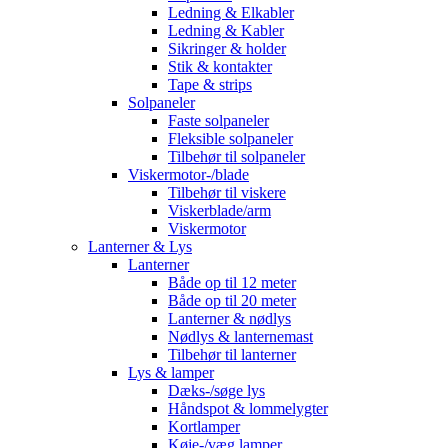
Ledning & Elkabler
Ledning & Kabler
Sikringer & holder
Stik & kontakter
Tape & strips
Solpaneler
Faste solpaneler
Fleksible solpaneler
Tilbehør til solpaneler
Viskermotor-/blade
Tilbehør til viskere
Viskerblade/arm
Viskermotor
Lanterner & Lys
Lanterner
Både op til 12 meter
Både op til 20 meter
Lanterner & nødlys
Nødlys & lanternemast
Tilbehør til lanterner
Lys & lamper
Dæks-/søge lys
Håndspot & lommelygter
Kortlamper
Køje-/væg lamper