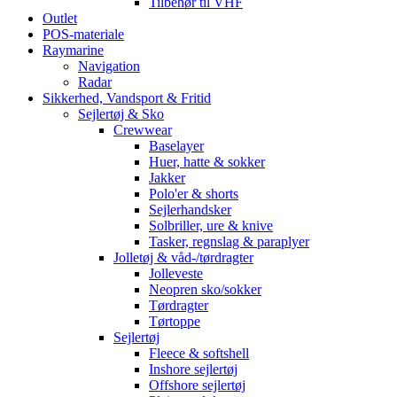
Tilbehør til VHF
Outlet
POS-materiale
Raymarine
Navigation
Radar
Sikkerhed, Vandsport & Fritid
Sejlertøj & Sko
Crewwear
Baselayer
Huer, hatte & sokker
Jakker
Polo'er & shorts
Sejlerhandsker
Solbriller, ure & knive
Tasker, regnslag & paraplyer
Jolletøj & våd-/tørdragter
Jolleveste
Neopren sko/sokker
Tørdragter
Tørtoppe
Sejlertøj
Fleece & softshell
Inshore sejlertøj
Offshore sejlertøj