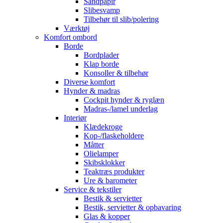
Sandpapir
Slibesvamp
Tilbehør til slib/polering
Værktøj
Komfort ombord
Borde
Bordplader
Klap borde
Konsoller & tilbehør
Diverse komfort
Hynder & madras
Cockpit hynder & ryglæn
Madras-/lamel underlag
Interiør
Klædekroge
Kop-/flaskeholdere
Måtter
Olielamper
Skibsklokker
Teaktræs produkter
Ure & barometer
Service & tekstiler
Bestik & servietter
Bestik, servietter & opbavaring
Glas & kopper