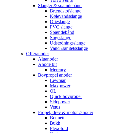
Volvo Penta
Slanger & spændebånd
Brændstofslange
Kølevandsslange
Olieslange
PVC slange
Spændebånd
Sugeslange
Udstødningsslange
Vand-/sanitetsslange
Offeranoder
Aluanoder
Anode kit
Mercury
Bovpropel anoder
Lewmar
Maxpower
QL
Quick bovpropel
Sidepower
Vetus
Propel, drev & motor-/anoder
Bennett
Bukh
Flexofold