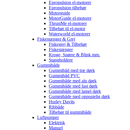
Epropulsion el-motorer
Epropulsion tilbehør
Motorguide
MotorGuide el-motorer
ThrustMe el-motorer
Tilbehør til el-motor
Waterworld el-motorer
Fiskestænger & Grej
Fiskegrej & Tilbehør
Fiskestænger
Kroge, Snørre & Blink mm.
Stangholdere
Gummibåde
Gummibåd med træ dørk
Gummibåd PVC
Gummibåde med alu dørk
Gummibåde med fast dørk
Gummibåde med lamel dørk
Gummibåde med oppustelig dørk
Hurley Davits
Ribbåde
Tilbehør til gummibåde
Luftpumper
Elektrisk
Manuel