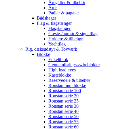
Åregafler & tilbehør
Årer
Padler & pagajer
Bådshager
Flag & flagstænger
Flagstænger
Gæste-/humør & signalflag
Holdere & tilbehør
Yachtflag
Rig, dæksudstyr & Tovværk
Blokke
Enkeltblok
Gennemførings-/wireblokke
High load eyes
Kasteblokke
Reservedele & tilbehør
Ronstan mini blokke
Ronstan serie 100
Ronstan serie 20
Ronstan serie 25
Ronstan serie 30
Ronstan serie 40
Ronstan serie 50
Ronstan serie 55
Ronstan serie 60