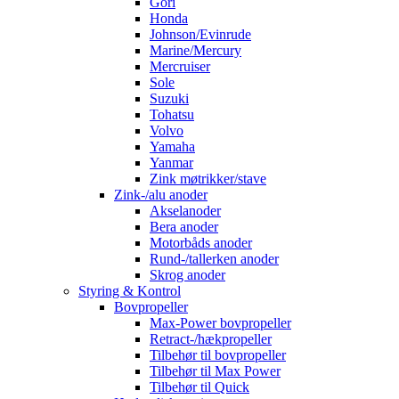
Gori
Honda
Johnson/Evinrude
Marine/Mercury
Mercruiser
Sole
Suzuki
Tohatsu
Volvo
Yamaha
Yanmar
Zink møtrikker/stave
Zink-/alu anoder
Akselanoder
Bera anoder
Motorbåds anoder
Rund-/tallerken anoder
Skrog anoder
Styring & Kontrol
Bovpropeller
Max-Power bovpropeller
Retract-/hækpropeller
Tilbehør til bovpropeller
Tilbehør til Max Power
Tilbehør til Quick