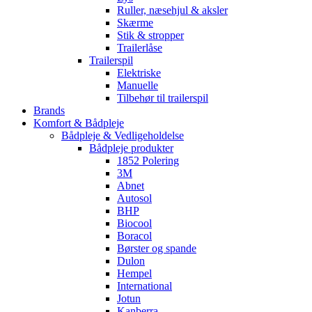
Ruller, næsehjul & aksler
Skærme
Stik & stropper
Trailerlåse
Trailerspil
Elektriske
Manuelle
Tilbehør til trailerspil
Brands
Komfort & Bådpleje
Bådpleje & Vedligeholdelse
Bådpleje produkter
1852 Polering
3M
Abnet
Autosol
BHP
Biocool
Boracol
Børster og spande
Dulon
Hempel
International
Jotun
Kanberra