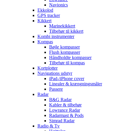
Navionics
Ekkolod
GPS tracker
Kikkert
Marinekikkert
Tilbehør til kikkert
Kombi instrumenter
Kompas
Bøjle kompasser
Flush kompasser
Håndholdte kompasser
Tilbehør til kompas
Kortplotter
Navigations udstyr
iPad-/iPhone cover
Linealer & krængningsmåler
Passere
Radar
B&G Radar
Kabler & tilbehør
Lowrance Radar
Radarmast & Pods
Simrad Radar
Radio & Tv