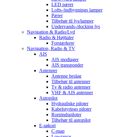
LED pærer
Lofts-/indbygnings lamper
Pærer
Tilbehør til lys/lamper
Undervands-/docking lys
Navigation & Radio/Lyd
Radio & Højttaler
Forstærkere
Navigation, Radio & TV
AIS
AIS modtager
AIS transponder
Antenner
Antenne beslag
Tilbehør til antenner
Tv & radio antenner
VHF & AIS antenner
Autopilot
Hydrauliske piloter
Kabelstyrings piloter
Rorpindspiloter
Tilbehør til autopilot
E-søkort
C-map
Lowrance