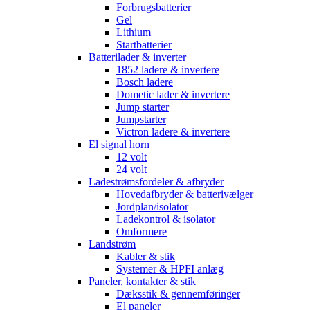
Forbrugsbatterier
Gel
Lithium
Startbatterier
Batterilader & inverter
1852 ladere & invertere
Bosch ladere
Dometic lader & invertere
Jump starter
Jumpstarter
Victron ladere & invertere
El signal horn
12 volt
24 volt
Ladestrømsfordeler & afbryder
Hovedafbryder & batterivælger
Jordplan/isolator
Ladekontrol & isolator
Omformere
Landstrøm
Kabler & stik
Systemer & HPFI anlæg
Paneler, kontakter & stik
Dæksstik & gennemføringer
El paneler