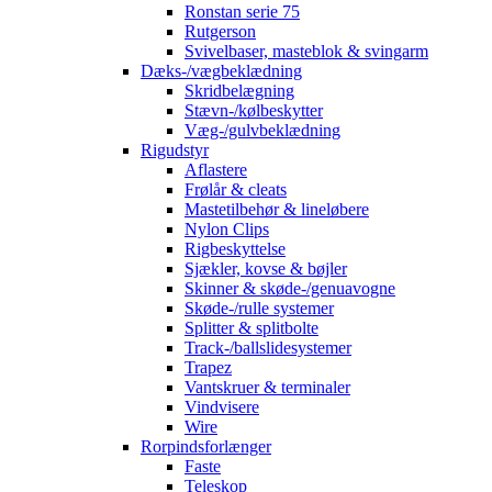
Ronstan serie 75
Rutgerson
Svivelbaser, masteblok & svingarm
Dæks-/vægbeklædning
Skridbelægning
Stævn-/kølbeskytter
Væg-/gulvbeklædning
Rigudstyr
Aflastere
Frølår & cleats
Mastetilbehør & lineløbere
Nylon Clips
Rigbeskyttelse
Sjækler, kovse & bøjler
Skinner & skøde-/genuavogne
Skøde-/rulle systemer
Splitter & splitbolte
Track-/ballslidesystemer
Trapez
Vantskruer & terminaler
Vindvisere
Wire
Rorpindsforlænger
Faste
Teleskop