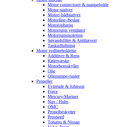
Motor connectorer & pumpebolde
Motor stativer
Motor/-bådstativer
Motorlåse-/beslag
Motorophæng
Motorrums ventilator
Motorrumsisolering
Søvandsfiltre & Antihævert
Tankudluftning
Motor vedligeholdelse
Additiver & Rens
Kølervæske
Motorbensskyller
Olie
Oliepumpe-/suger
Propeller
Evinrude & Johnson
Force
Mercury/Mariner
Nav / Hubs
OMC
Propelbeskytter
Prospeed
Tohatsu & Nissan