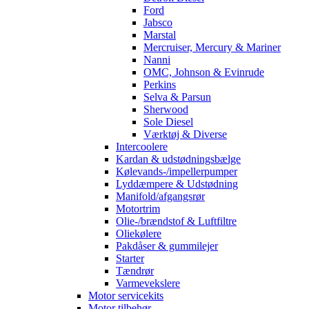
Ford
Jabsco
Marstal
Mercruiser, Mercury & Mariner
Nanni
OMC, Johnson & Evinrude
Perkins
Selva & Parsun
Sherwood
Sole Diesel
Værktøj & Diverse
Intercoolere
Kardan & udstødningsbælge
Kølevands-/impellerpumper
Lyddæmpere & Udstødning
Manifold/afgangsrør
Motortrim
Olie-/brændstof & Luftfiltre
Oliekølere
Pakdåser & gummilejer
Starter
Tændrør
Varmevekslere
Motor servicekits
Motor tilbehør