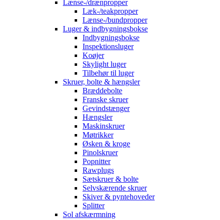
Lænse-/drænpropper
Læk-/teakpropper
Lænse-/bundpropper
Luger & indbygningsbokse
Indbygningsbokse
Inspektionsluger
Koøjer
Skylight luger
Tilbehør til luger
Skruer, bolte & hængsler
Bræddebolte
Franske skruer
Gevindstænger
Hængsler
Maskinskruer
Møtrikker
Øsken & kroge
Pinolskruer
Popnitter
Rawplugs
Sætskruer & bolte
Selvskærende skruer
Skiver & pyntehoveder
Splitter
Sol afskærmning