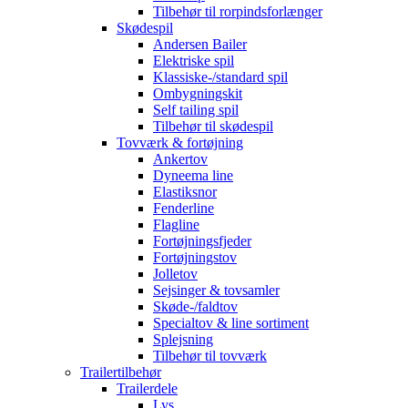
Tilbehør til rorpindsforlænger
Skødespil
Andersen Bailer
Elektriske spil
Klassiske-/standard spil
Ombygningskit
Self tailing spil
Tilbehør til skødespil
Tovværk & fortøjning
Ankertov
Dyneema line
Elastiksnor
Fenderline
Flagline
Fortøjningsfjeder
Fortøjningstov
Jolletov
Sejsinger & tovsamler
Skøde-/faldtov
Specialtov & line sortiment
Splejsning
Tilbehør til tovværk
Trailertilbehør
Trailerdele
Lys