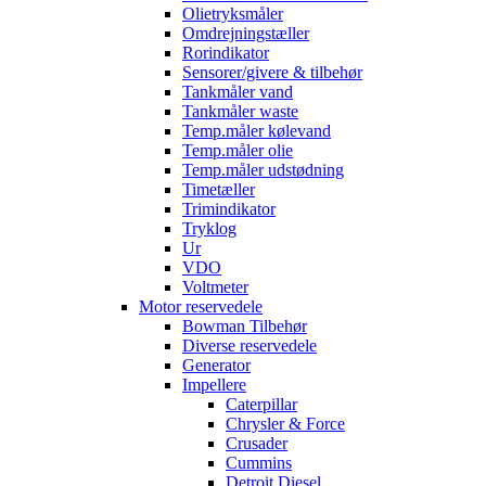
Olietryksmåler
Omdrejningstæller
Rorindikator
Sensorer/givere & tilbehør
Tankmåler vand
Tankmåler waste
Temp.måler kølevand
Temp.måler olie
Temp.måler udstødning
Timetæller
Trimindikator
Tryklog
Ur
VDO
Voltmeter
Motor reservedele
Bowman Tilbehør
Diverse reservedele
Generator
Impellere
Caterpillar
Chrysler & Force
Crusader
Cummins
Detroit Diesel