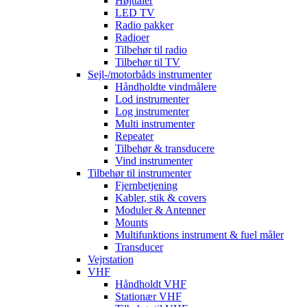
Højttaler
LED TV
Radio pakker
Radioer
Tilbehør til radio
Tilbehør til TV
Sejl-/motorbåds instrumenter
Håndholdte vindmålere
Lod instrumenter
Log instrumenter
Multi instrumenter
Repeater
Tilbehør & transducere
Vind instrumenter
Tilbehør til instrumenter
Fjernbetjening
Kabler, stik & covers
Moduler & Antenner
Mounts
Multifunktions instrument & fuel måler
Transducer
Vejrstation
VHF
Håndholdt VHF
Stationær VHF