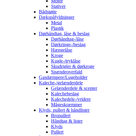
Motor
Stativer
Bådstøtte
Dækspåfyldninger
Metal
Plastik
Dørhåndtag, låse & beslag
Dørhåndtag-/låse
Dørkringe-/beslag
Hængelåse
Kroge
Kugle-/tryklåse
Skudrigler & dørkroge
Spændeoverfald
Gasdæmpere/Lugeholder
Kaleche-/gelænderdele
Gelænderdele & scepter
Kalechebeslag
Kalechedele-/vridere
Mågeskræmmer
Klyds, pullert & håndlister
Bropullert
Håndtag & lister
Klyds
Pullert