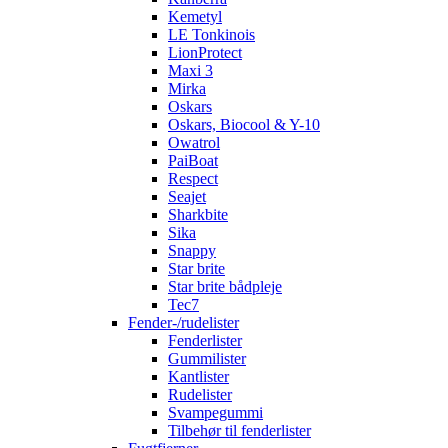
Kemetyl
LE Tonkinois
LionProtect
Maxi 3
Mirka
Oskars
Oskars, Biocool & Y-10
Owatrol
PaiBoat
Respect
Seajet
Sharkbite
Sika
Snappy
Star brite
Star brite bådpleje
Tec7
Fender-/rudelister
Fenderlister
Gummilister
Kantlister
Rudelister
Svampegummi
Tilbehør til fenderlister