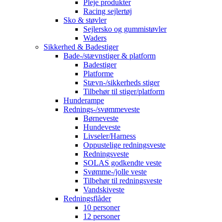
Pleje produkter
Racing sejlertøj
Sko & støvler
Sejlersko og gummistøvler
Waders
Sikkerhed & Badestiger
Bade-/stævnstiger & platform
Badestiger
Platforme
Stævn-/sikkerheds stiger
Tilbehør til stiger/platform
Hunderampe
Rednings-/svømmeveste
Børneveste
Hundeveste
Livseler/Harness
Oppustelige redningsveste
Redningsveste
SOLAS godkendte veste
Svømme-/jolle veste
Tilbehør til redningsveste
Vandskiveste
Redningsflåder
10 personer
12 personer