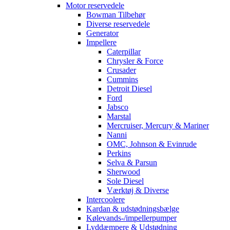
Motor reservedele
Bowman Tilbehør
Diverse reservedele
Generator
Impellere
Caterpillar
Chrysler & Force
Crusader
Cummins
Detroit Diesel
Ford
Jabsco
Marstal
Mercruiser, Mercury & Mariner
Nanni
OMC, Johnson & Evinrude
Perkins
Selva & Parsun
Sherwood
Sole Diesel
Værktøj & Diverse
Intercoolere
Kardan & udstødningsbælge
Kølevands-/impellerpumper
Lyddæmpere & Udstødning