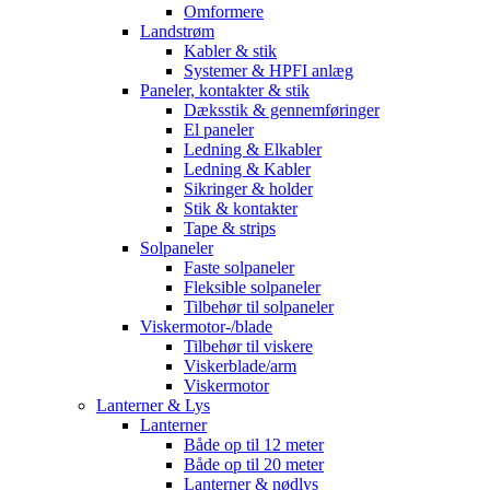
Omformere
Landstrøm
Kabler & stik
Systemer & HPFI anlæg
Paneler, kontakter & stik
Dæksstik & gennemføringer
El paneler
Ledning & Elkabler
Ledning & Kabler
Sikringer & holder
Stik & kontakter
Tape & strips
Solpaneler
Faste solpaneler
Fleksible solpaneler
Tilbehør til solpaneler
Viskermotor-/blade
Tilbehør til viskere
Viskerblade/arm
Viskermotor
Lanterner & Lys
Lanterner
Både op til 12 meter
Både op til 20 meter
Lanterner & nødlys