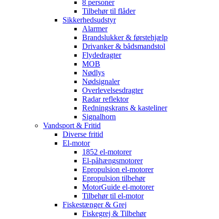
8 personer
Tilbehør til flåder
Sikkerhedsudstyr
Alarmer
Brandslukker & førstehjælp
Drivanker & bådsmandstol
Flydedragter
MOB
Nødlys
Nødsignaler
Overlevelsesdragter
Radar reflektor
Redningskrans & kasteliner
Signalhorn
Vandsport & Fritid
Diverse fritid
El-motor
1852 el-motorer
El-påhængsmotorer
Epropulsion el-motorer
Epropulsion tilbehør
MotorGuide el-motorer
Tilbehør til el-motor
Fiskestænger & Grej
Fiskegrej & Tilbehør