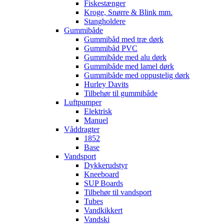
Fiskestænger
Kroge, Snørre & Blink mm.
Stangholdere
Gummibåde
Gummibåd med træ dørk
Gummibåd PVC
Gummibåde med alu dørk
Gummibåde med lamel dørk
Gummibåde med oppustelig dørk
Hurley Davits
Tilbehør til gummibåde
Luftpumper
Elektrisk
Manuel
Våddragter
1852
Base
Vandsport
Dykkerudstyr
Kneeboard
SUP Boards
Tilbehør til vandsport
Tubes
Vandkikkert
Vandski