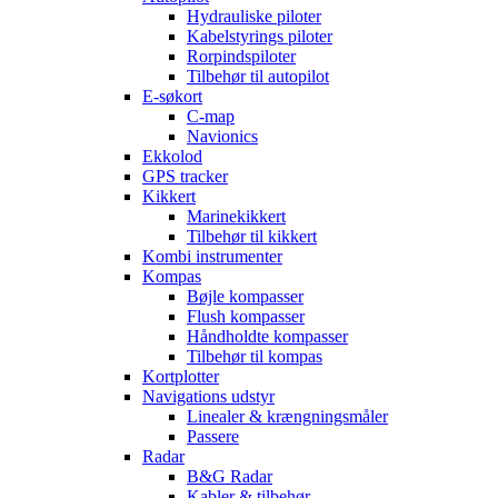
Hydrauliske piloter
Kabelstyrings piloter
Rorpindspiloter
Tilbehør til autopilot
E-søkort
C-map
Navionics
Ekkolod
GPS tracker
Kikkert
Marinekikkert
Tilbehør til kikkert
Kombi instrumenter
Kompas
Bøjle kompasser
Flush kompasser
Håndholdte kompasser
Tilbehør til kompas
Kortplotter
Navigations udstyr
Linealer & krængningsmåler
Passere
Radar
B&G Radar
Kabler & tilbehør