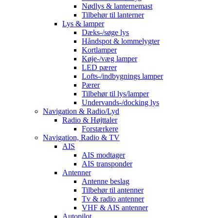
Nødlys & lanternemast
Tilbehør til lanterner
Lys & lamper
Dæks-/søge lys
Håndspot & lommelygter
Kortlamper
Køje-/væg lamper
LED pærer
Lofts-/indbygnings lamper
Pærer
Tilbehør til lys/lamper
Undervands-/docking lys
Navigation & Radio/Lyd
Radio & Højttaler
Forstærkere
Navigation, Radio & TV
AIS
AIS modtager
AIS transponder
Antenner
Antenne beslag
Tilbehør til antenner
Tv & radio antenner
VHF & AIS antenner
Autopilot