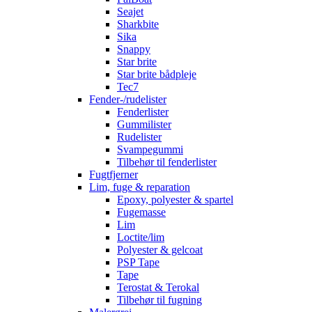
Seajet
Sharkbite
Sika
Snappy
Star brite
Star brite bådpleje
Tec7
Fender-/rudelister
Fenderlister
Gummilister
Rudelister
Svampegummi
Tilbehør til fenderlister
Fugtfjerner
Lim, fuge & reparation
Epoxy, polyester & spartel
Fugemasse
Lim
Loctite/lim
Polyester & gelcoat
PSP Tape
Tape
Terostat & Terokal
Tilbehør til fugning