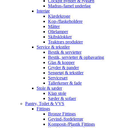
Cockpit hynder & ryglæn
Madras-/lamel underlag
Interiør
Klædekroge
Kop-/flaskeholdere
Måtter
Olielamper
Skibsklokker
Teaktræs produkter
Service & tekstiler
Bestik & servietter
Bestik, servietter & opbavaring
Glas & kopper
Gryder & pander
Sengetøj & tekstiler
Servicesæt
Tallerkener & fade
Stole & sæder
Klap stole
Sæder & sofaer
Pantry, Toilet & VVS
Fittings
Bronze Fittings
Gevind-/fordelerrør
Komposit-/Plastik Fittings