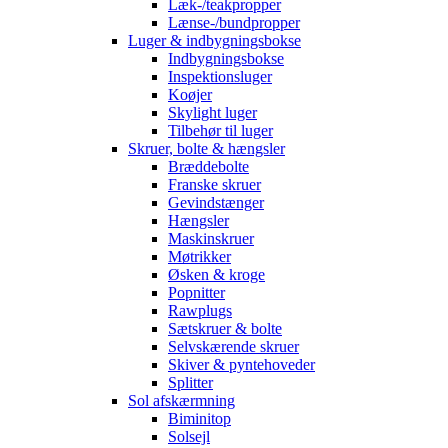
Læk-/teakpropper
Lænse-/bundpropper
Luger & indbygningsbokse
Indbygningsbokse
Inspektionsluger
Koøjer
Skylight luger
Tilbehør til luger
Skruer, bolte & hængsler
Bræddebolte
Franske skruer
Gevindstænger
Hængsler
Maskinskruer
Møtrikker
Øsken & kroge
Popnitter
Rawplugs
Sætskruer & bolte
Selvskærende skruer
Skiver & pyntehoveder
Splitter
Sol afskærmning
Biminitop
Solsejl