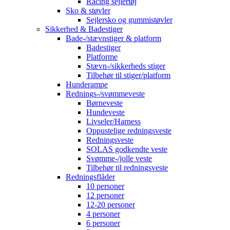
Racing sejlertøj
Sko & støvler
Sejlersko og gummistøvler
Sikkerhed & Badestiger
Bade-/stævnstiger & platform
Badestiger
Platforme
Stævn-/sikkerheds stiger
Tilbehør til stiger/platform
Hunderampe
Rednings-/svømmeveste
Børneveste
Hundeveste
Livseler/Harness
Oppustelige redningsveste
Redningsveste
SOLAS godkendte veste
Svømme-/jolle veste
Tilbehør til redningsveste
Redningsflåder
10 personer
12 personer
12-20 personer
4 personer
6 personer