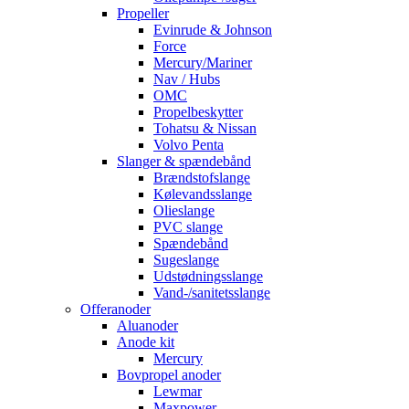
Propeller
Evinrude & Johnson
Force
Mercury/Mariner
Nav / Hubs
OMC
Propelbeskytter
Tohatsu & Nissan
Volvo Penta
Slanger & spændebånd
Brændstofslange
Kølevandsslange
Olieslange
PVC slange
Spændebånd
Sugeslange
Udstødningsslange
Vand-/sanitetsslange
Offeranoder
Aluanoder
Anode kit
Mercury
Bovpropel anoder
Lewmar
Maxpower