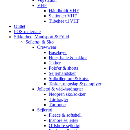
Vejrstation
VHF
Håndholdt VHF
Stationær VHF
Tilbehør til VHF
Outlet
POS-materiale
Sikkerhed, Vandsport & Fritid
Sejlertøj & Sko
Crewwear
Baselayer
Huer, hatte & sokker
Jakker
Polo'er & shorts
Sejlerhandsker
Solbriller, ure & knive
Tasker, regnslag & paraplyer
Jolletøj & våd-/tørdragter
Neopren sko/sokker
Tørdragter
Tørtoppe
Sejlertøj
Fleece & softshell
Inshore sejlertøj
Offshore sejlertøj