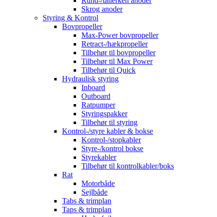
Rund-/tallerken anoder
Skrog anoder
Styring & Kontrol
Bovpropeller
Max-Power bovpropeller
Retract-/hækpropeller
Tilbehør til bovpropeller
Tilbehør til Max Power
Tilbehør til Quick
Hydraulisk styring
Inboard
Outboard
Ratpumper
Styringspakker
Tilbehør til styring
Kontrol-/styre kabler & bokse
Kontrol-/stopkabler
Styre-/kontrol bokse
Styrekabler
Tilbehør til kontrolkabler/boks
Rat
Motorbåde
Sejlbåde
Tabs & trimplan
Taps & trimplan