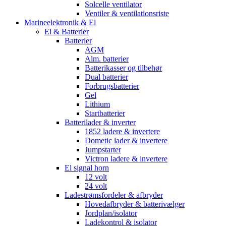
Solcelle ventilator
Ventiler & ventilationsriste
Marineelektronik & El
El & Batterier
Batterier
AGM
Alm. batterier
Batterikasser og tilbehør
Dual batterier
Forbrugsbatterier
Gel
Lithium
Startbatterier
Batterilader & inverter
1852 ladere & invertere
Dometic lader & invertere
Jumpstarter
Victron ladere & invertere
El signal horn
12 volt
24 volt
Ladestrømsfordeler & afbryder
Hovedafbryder & batterivælger
Jordplan/isolator
Ladekontrol & isolator