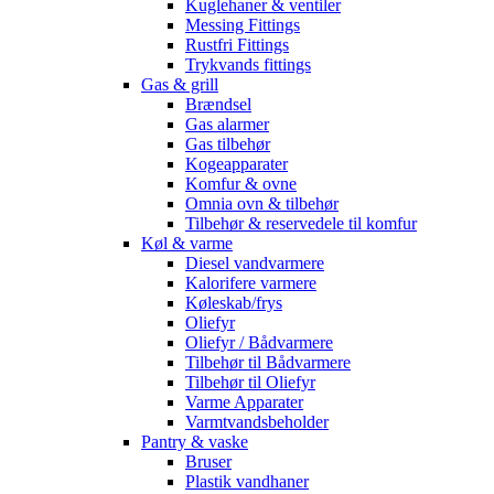
Kuglehaner & ventiler
Messing Fittings
Rustfri Fittings
Trykvands fittings
Gas & grill
Brændsel
Gas alarmer
Gas tilbehør
Kogeapparater
Komfur & ovne
Omnia ovn & tilbehør
Tilbehør & reservedele til komfur
Køl & varme
Diesel vandvarmere
Kalorifere varmere
Køleskab/frys
Oliefyr
Oliefyr / Bådvarmere
Tilbehør til Bådvarmere
Tilbehør til Oliefyr
Varme Apparater
Varmtvandsbeholder
Pantry & vaske
Bruser
Plastik vandhaner