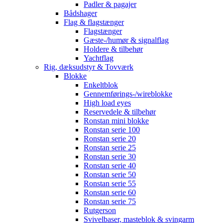
Padler & pagajer
Bådshager
Flag & flagstænger
Flagstænger
Gæste-/humør & signalflag
Holdere & tilbehør
Yachtflag
Rig, dæksudstyr & Tovværk
Blokke
Enkeltblok
Gennemførings-/wireblokke
High load eyes
Reservedele & tilbehør
Ronstan mini blokke
Ronstan serie 100
Ronstan serie 20
Ronstan serie 25
Ronstan serie 30
Ronstan serie 40
Ronstan serie 50
Ronstan serie 55
Ronstan serie 60
Ronstan serie 75
Rutgerson
Svivelbaser, masteblok & svingarm