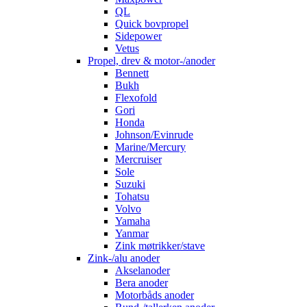
QL
Quick bovpropel
Sidepower
Vetus
Propel, drev & motor-/anoder
Bennett
Bukh
Flexofold
Gori
Honda
Johnson/Evinrude
Marine/Mercury
Mercruiser
Sole
Suzuki
Tohatsu
Volvo
Yamaha
Yanmar
Zink møtrikker/stave
Zink-/alu anoder
Akselanoder
Bera anoder
Motorbåds anoder