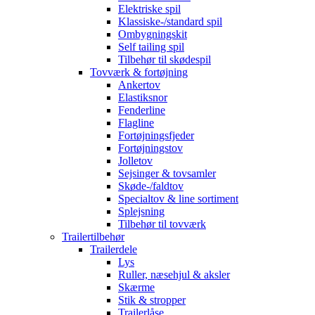
Elektriske spil
Klassiske-/standard spil
Ombygningskit
Self tailing spil
Tilbehør til skødespil
Tovværk & fortøjning
Ankertov
Elastiksnor
Fenderline
Flagline
Fortøjningsfjeder
Fortøjningstov
Jolletov
Sejsinger & tovsamler
Skøde-/faldtov
Specialtov & line sortiment
Splejsning
Tilbehør til tovværk
Trailertilbehør
Trailerdele
Lys
Ruller, næsehjul & aksler
Skærme
Stik & stropper
Trailerlåse