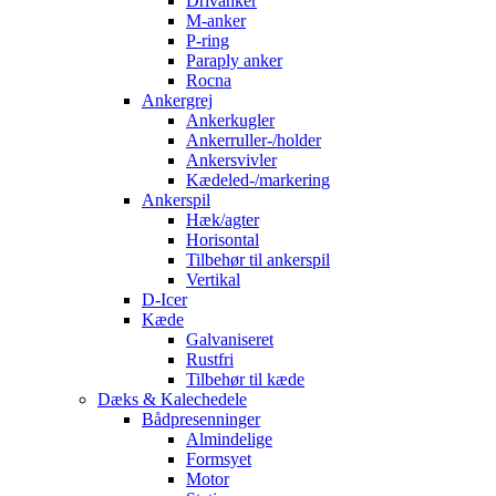
Drivanker
M-anker
P-ring
Paraply anker
Rocna
Ankergrej
Ankerkugler
Ankerruller-/holder
Ankersvivler
Kædeled-/markering
Ankerspil
Hæk/agter
Horisontal
Tilbehør til ankerspil
Vertikal
D-Icer
Kæde
Galvaniseret
Rustfri
Tilbehør til kæde
Dæks & Kalechedele
Bådpresenninger
Almindelige
Formsyet
Motor