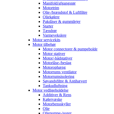
Manifold/afgangsrør
Motortrim
Olie-/brændstof & Luftfiltre
Oliekølere
Pakdåser & gummilejer
Starter
Tændrør
Varmevekslere
Motor servicekits
Motor tilbehør
Motor connectorer & pumpebolde
Motor stativer
Motor/-bådstativer
Motorlåse-/beslag
Motorophæng
Motorrums ventilator
Motorrumsisolering
Søvandsfiltre & Antihævert
Tankudluftning
Motor vedligeholdelse
Additiver & Rens
Kølervæske
Motorbensskyller
Olie
Oliepumpe-/suger