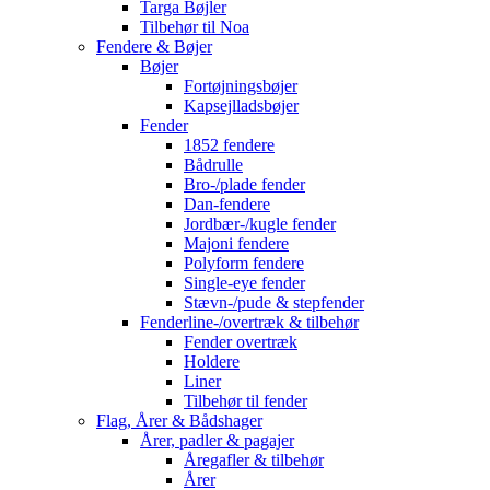
Targa Bøjler
Tilbehør til Noa
Fendere & Bøjer
Bøjer
Fortøjningsbøjer
Kapsejlladsbøjer
Fender
1852 fendere
Bådrulle
Bro-/plade fender
Dan-fendere
Jordbær-/kugle fender
Majoni fendere
Polyform fendere
Single-eye fender
Stævn-/pude & stepfender
Fenderline-/overtræk & tilbehør
Fender overtræk
Holdere
Liner
Tilbehør til fender
Flag, Årer & Bådshager
Årer, padler & pagajer
Åregafler & tilbehør
Årer