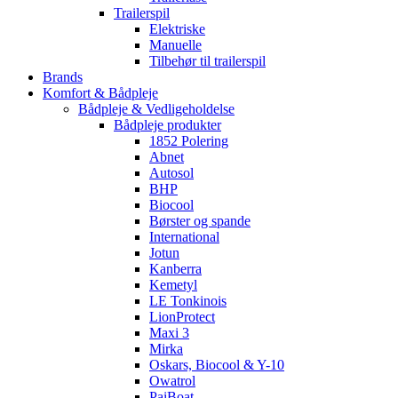
Trailerspil
Elektriske
Manuelle
Tilbehør til trailerspil
Brands
Komfort & Bådpleje
Bådpleje & Vedligeholdelse
Bådpleje produkter
1852 Polering
Abnet
Autosol
BHP
Biocool
Børster og spande
International
Jotun
Kanberra
Kemetyl
LE Tonkinois
LionProtect
Maxi 3
Mirka
Oskars, Biocool & Y-10
Owatrol
PaiBoat