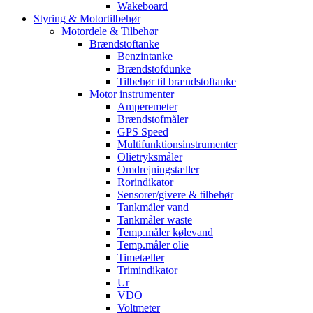
Wakeboard
Styring & Motortilbehør
Motordele & Tilbehør
Brændstoftanke
Benzintanke
Brændstofdunke
Tilbehør til brændstoftanke
Motor instrumenter
Amperemeter
Brændstofmåler
GPS Speed
Multifunktionsinstrumenter
Olietryksmåler
Omdrejningstæller
Rorindikator
Sensorer/givere & tilbehør
Tankmåler vand
Tankmåler waste
Temp.måler kølevand
Temp.måler olie
Timetæller
Trimindikator
Ur
VDO
Voltmeter