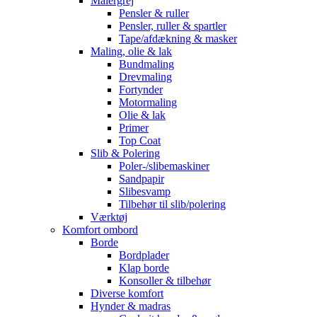
Malergrej
Pensler & ruller
Pensler, ruller & spartler
Tape/afdækning & masker
Maling, olie & lak
Bundmaling
Drevmaling
Fortynder
Motormaling
Olie & lak
Primer
Top Coat
Slib & Polering
Poler-/slibemaskiner
Sandpapir
Slibesvamp
Tilbehør til slib/polering
Værktøj
Komfort ombord
Borde
Bordplader
Klap borde
Konsoller & tilbehør
Diverse komfort
Hynder & madras