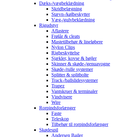
Dæks-/vægbeklædning
Skridbelægning
Stævn-/kølbeskytter
Væg-/gulvbeklædning
Rigudstyr
Aflastere
Frølår & cleats
Mastetilbehør & lineløbere
Nylon Clips
Rigbeskyttelse
Sjækler, kovse & bøjler
Skinner & skøde-/genuavogne
Skøde-/rulle systemer
Splitter & splitbolte
Track-/ballslidesystemer
Trapez
Vantskruer & terminaler
Vindvisere
Wire
Rorpindsforlænger
Faste
Teleskop
Tilbehør til rorpindsforlænger
Skødespil
Andersen Bailer