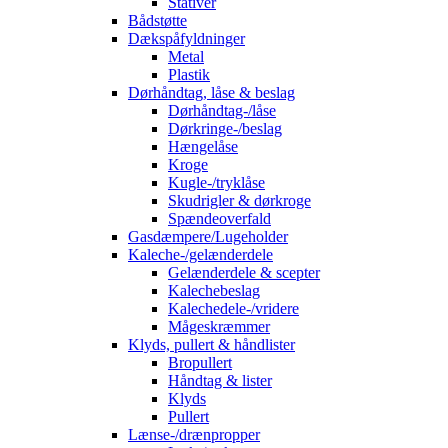
Stativer
Bådstøtte
Dækspåfyldninger
Metal
Plastik
Dørhåndtag, låse & beslag
Dørhåndtag-/låse
Dørkringe-/beslag
Hængelåse
Kroge
Kugle-/tryklåse
Skudrigler & dørkroge
Spændeoverfald
Gasdæmpere/Lugeholder
Kaleche-/gelænderdele
Gelænderdele & scepter
Kalechebeslag
Kalechedele-/vridere
Mågeskræmmer
Klyds, pullert & håndlister
Bropullert
Håndtag & lister
Klyds
Pullert
Lænse-/drænpropper