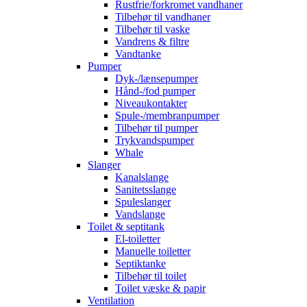
Rustfrie/forkromet vandhaner
Tilbehør til vandhaner
Tilbehør til vaske
Vandrens & filtre
Vandtanke
Pumper
Dyk-/lænsepumper
Hånd-/fod pumper
Niveaukontakter
Spule-/membranpumper
Tilbehør til pumper
Trykvandspumper
Whale
Slanger
Kanalslange
Sanitetsslange
Spuleslanger
Vandslange
Toilet & septitank
El-toiletter
Manuelle toiletter
Septiktanke
Tilbehør til toilet
Toilet væske & papir
Ventilation