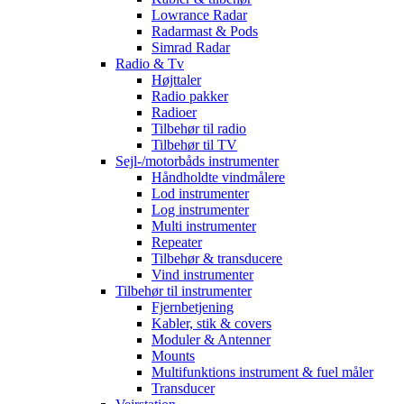
Lowrance Radar
Radarmast & Pods
Simrad Radar
Radio & Tv
Højttaler
Radio pakker
Radioer
Tilbehør til radio
Tilbehør til TV
Sejl-/motorbåds instrumenter
Håndholdte vindmålere
Lod instrumenter
Log instrumenter
Multi instrumenter
Repeater
Tilbehør & transducere
Vind instrumenter
Tilbehør til instrumenter
Fjernbetjening
Kabler, stik & covers
Moduler & Antenner
Mounts
Multifunktions instrument & fuel måler
Transducer