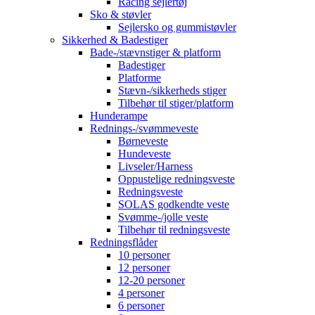
Racing sejlertøj
Sko & støvler
Sejlersko og gummistøvler
Sikkerhed & Badestiger
Bade-/stævnstiger & platform
Badestiger
Platforme
Stævn-/sikkerheds stiger
Tilbehør til stiger/platform
Hunderampe
Rednings-/svømmeveste
Børneveste
Hundeveste
Livseler/Harness
Oppustelige redningsveste
Redningsveste
SOLAS godkendte veste
Svømme-/jolle veste
Tilbehør til redningsveste
Redningsflåder
10 personer
12 personer
12-20 personer
4 personer
6 personer