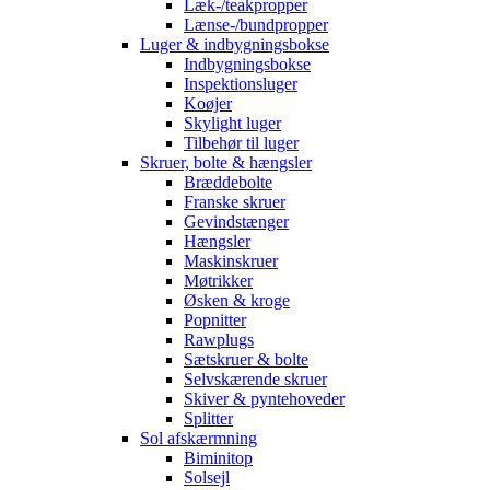
Læk-/teakpropper
Lænse-/bundpropper
Luger & indbygningsbokse
Indbygningsbokse
Inspektionsluger
Koøjer
Skylight luger
Tilbehør til luger
Skruer, bolte & hængsler
Bræddebolte
Franske skruer
Gevindstænger
Hængsler
Maskinskruer
Møtrikker
Øsken & kroge
Popnitter
Rawplugs
Sætskruer & bolte
Selvskærende skruer
Skiver & pyntehoveder
Splitter
Sol afskærmning
Biminitop
Solsejl