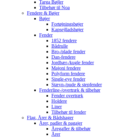
Targa Bøjler
Tilbehør til Noa
Fendere & Bøjer
Bøjer
Fortøjningsbøjer
Kapsejlladsbøjer
Fender
1852 fendere
Bådrulle
Bro-/plade fender
Dan-fendere
Jordbær-/kugle fender
Majoni fendere
Polyform fendere
Single-eye fender
Stævn-/pude & stepfender
Fenderline-/overtræk & tilbehør
Fender overtræk
Holdere
Liner
Tilbehør til fender
Flag, Årer & Bådshager
Årer, padler & pagajer
Åregafler & tilbehør
Årer