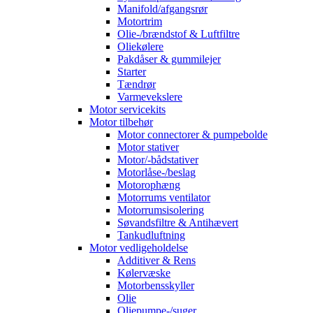
Manifold/afgangsrør
Motortrim
Olie-/brændstof & Luftfiltre
Oliekølere
Pakdåser & gummilejer
Starter
Tændrør
Varmevekslere
Motor servicekits
Motor tilbehør
Motor connectorer & pumpebolde
Motor stativer
Motor/-bådstativer
Motorlåse-/beslag
Motorophæng
Motorrums ventilator
Motorrumsisolering
Søvandsfiltre & Antihævert
Tankudluftning
Motor vedligeholdelse
Additiver & Rens
Kølervæske
Motorbensskyller
Olie
Oliepumpe-/suger