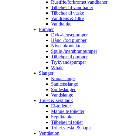
Rustfrie/forkromet vandhaner
Tilbehør til vandhaner
Tilbehør til vaske
Vandrens & filtre
Vandtanke
Pumper
Dyk-/lænsepumper
Hånd-/fod pumper
Niveaukontakter
Spule-/membranpumper
Tilbehør til pumper
Trykvandspumper
Whale
Slanger
Kanalslange
Sanitetsslange
Spuleslanger
Vandslange
Toilet & septitank
El-toiletter
Manuelle toiletter
Septiktanke
Tilbehør til toilet
Toilet væske & papir
Ventilation