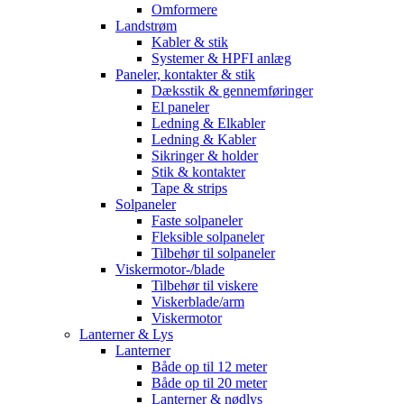
Omformere
Landstrøm
Kabler & stik
Systemer & HPFI anlæg
Paneler, kontakter & stik
Dæksstik & gennemføringer
El paneler
Ledning & Elkabler
Ledning & Kabler
Sikringer & holder
Stik & kontakter
Tape & strips
Solpaneler
Faste solpaneler
Fleksible solpaneler
Tilbehør til solpaneler
Viskermotor-/blade
Tilbehør til viskere
Viskerblade/arm
Viskermotor
Lanterner & Lys
Lanterner
Både op til 12 meter
Både op til 20 meter
Lanterner & nødlys