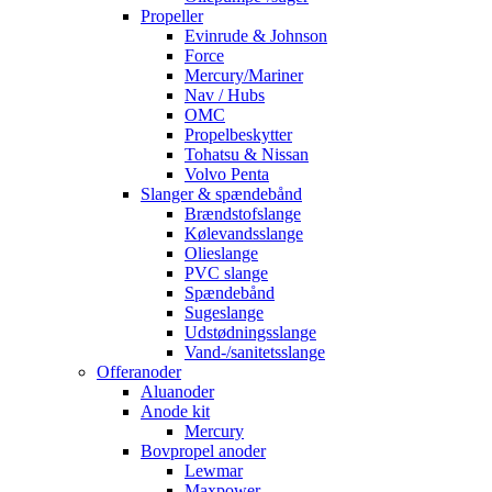
Propeller
Evinrude & Johnson
Force
Mercury/Mariner
Nav / Hubs
OMC
Propelbeskytter
Tohatsu & Nissan
Volvo Penta
Slanger & spændebånd
Brændstofslange
Kølevandsslange
Olieslange
PVC slange
Spændebånd
Sugeslange
Udstødningsslange
Vand-/sanitetsslange
Offeranoder
Aluanoder
Anode kit
Mercury
Bovpropel anoder
Lewmar
Maxpower