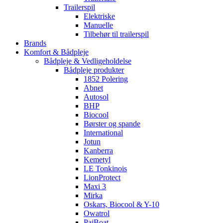
Trailerspil
Elektriske
Manuelle
Tilbehør til trailerspil
Brands
Komfort & Bådpleje
Bådpleje & Vedligeholdelse
Bådpleje produkter
1852 Polering
Abnet
Autosol
BHP
Biocool
Børster og spande
International
Jotun
Kanberra
Kemetyl
LE Tonkinois
LionProtect
Maxi 3
Mirka
Oskars, Biocool & Y-10
Owatrol
PaiBoat