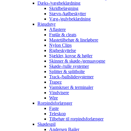
Dæks-/vægbeklædning
Skridbelægning
Stævn-/kølbeskytter
Væg-/gulvbeklædning
Rigudstyr
Aflastere
Frølår & cleats
Mastetilbehør & lineløbere
Nylon Clips
Rigbeskyttelse
Sjækler, kovse & bøjler
Skinner & skøde-/genuavogne
Skøde-/rulle systemer
Splitter & splitbolte
Track-/ballslidesystemer
Trapez
Vantskruer & terminaler
Vindvisere
Wire
Rorpindsforlænger
Faste
Teleskop
Tilbehør til rorpindsforlænger
Skødespil
Andersen Bailer