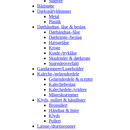
Stativer
Bådstøtte
Dækspåfyldninger
Metal
Plastik
Dørhåndtag, låse & beslag
Dørhåndtag-/låse
Dørkringe-/beslag
Hængelåse
Kroge
Kugle-/tryklåse
Skudrigler & dørkroge
Spændeoverfald
Gasdæmpere/Lugeholder
Kaleche-/gelænderdele
Gelænderdele & scepter
Kalechebeslag
Kalechedele-/vridere
Mågeskræmmer
Klyds, pullert & håndlister
Bropullert
Håndtag & lister
Klyds
Pullert
Lænse-/drænpropper