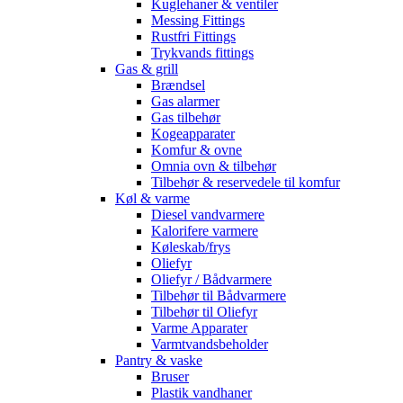
Kuglehaner & ventiler
Messing Fittings
Rustfri Fittings
Trykvands fittings
Gas & grill
Brændsel
Gas alarmer
Gas tilbehør
Kogeapparater
Komfur & ovne
Omnia ovn & tilbehør
Tilbehør & reservedele til komfur
Køl & varme
Diesel vandvarmere
Kalorifere varmere
Køleskab/frys
Oliefyr
Oliefyr / Bådvarmere
Tilbehør til Bådvarmere
Tilbehør til Oliefyr
Varme Apparater
Varmtvandsbeholder
Pantry & vaske
Bruser
Plastik vandhaner