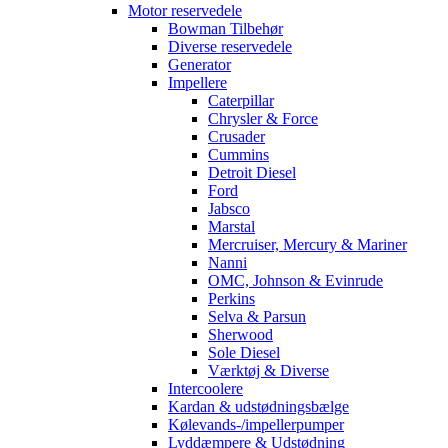
Motor reservedele
Bowman Tilbehør
Diverse reservedele
Generator
Impellere
Caterpillar
Chrysler & Force
Crusader
Cummins
Detroit Diesel
Ford
Jabsco
Marstal
Mercruiser, Mercury & Mariner
Nanni
OMC, Johnson & Evinrude
Perkins
Selva & Parsun
Sherwood
Sole Diesel
Værktøj & Diverse
Intercoolere
Kardan & udstødningsbælge
Kølevands-/impellerpumper
Lyddæmpere & Udstødning