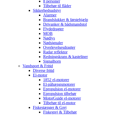
8 personer
Tilbehør til flåder
Sikkerhedsudstyr
Alarmer
Brandslukker & førstehjælp
Drivanker & bådsmandstol
Flydedragter
MOB
Nødlys
Nødsignaler
Overlevelsesdragter
Radar reflektor
Redningskrans & kasteliner
Signalhorn
Vandsport & Fritid
Diverse fritid
El-motor
1852 el-motorer
El-påhængsmotorer
Epropulsion el-motorer
Epropulsion tilbehør
MotorGuide el-motorer
Tilbehør til el-motor
Fiskestænger & Grej
Fiskegrej & Tilbehør