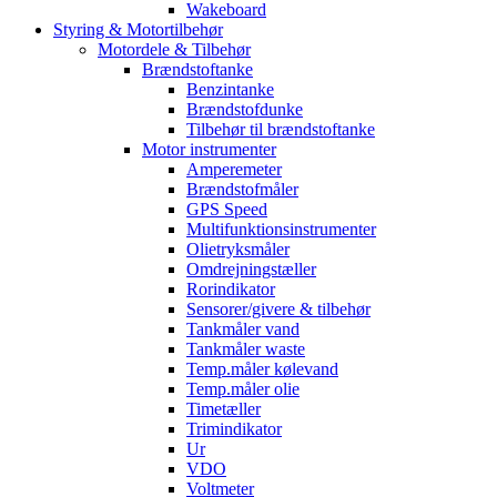
Wakeboard
Styring & Motortilbehør
Motordele & Tilbehør
Brændstoftanke
Benzintanke
Brændstofdunke
Tilbehør til brændstoftanke
Motor instrumenter
Amperemeter
Brændstofmåler
GPS Speed
Multifunktionsinstrumenter
Olietryksmåler
Omdrejningstæller
Rorindikator
Sensorer/givere & tilbehør
Tankmåler vand
Tankmåler waste
Temp.måler kølevand
Temp.måler olie
Timetæller
Trimindikator
Ur
VDO
Voltmeter