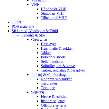
Vejrstation
VHF
Håndholdt VHF
Stationær VHF
Tilbehør til VHF
Outlet
POS-materiale
Sikkerhed, Vandsport & Fritid
Sejlertøj & Sko
Crewwear
Baselayer
Huer, hatte & sokker
Jakker
Polo'er & shorts
Sejlerhandsker
Solbriller, ure & knive
Tasker, regnslag & paraplyer
Jolletøj & våd-/tørdragter
Neopren sko/sokker
Tørdragter
Tørtoppe
Sejlertøj
Fleece & softshell
Inshore sejlertøj
Offshore sejlertøj