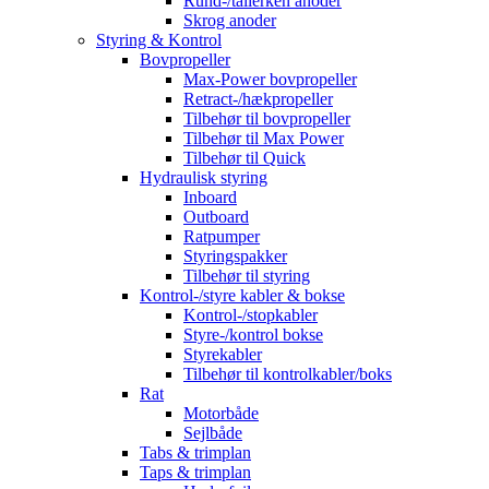
Rund-/tallerken anoder
Skrog anoder
Styring & Kontrol
Bovpropeller
Max-Power bovpropeller
Retract-/hækpropeller
Tilbehør til bovpropeller
Tilbehør til Max Power
Tilbehør til Quick
Hydraulisk styring
Inboard
Outboard
Ratpumper
Styringspakker
Tilbehør til styring
Kontrol-/styre kabler & bokse
Kontrol-/stopkabler
Styre-/kontrol bokse
Styrekabler
Tilbehør til kontrolkabler/boks
Rat
Motorbåde
Sejlbåde
Tabs & trimplan
Taps & trimplan