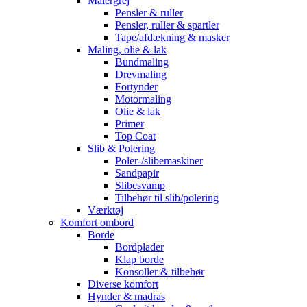
Malergrej
Pensler & ruller
Pensler, ruller & spartler
Tape/afdækning & masker
Maling, olie & lak
Bundmaling
Drevmaling
Fortynder
Motormaling
Olie & lak
Primer
Top Coat
Slib & Polering
Poler-/slibemaskiner
Sandpapir
Slibesvamp
Tilbehør til slib/polering
Værktøj
Komfort ombord
Borde
Bordplader
Klap borde
Konsoller & tilbehør
Diverse komfort
Hynder & madras