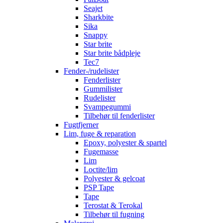
Seajet
Sharkbite
Sika
Snappy
Star brite
Star brite bådpleje
Tec7
Fender-/rudelister
Fenderlister
Gummilister
Rudelister
Svampegummi
Tilbehør til fenderlister
Fugtfjerner
Lim, fuge & reparation
Epoxy, polyester & spartel
Fugemasse
Lim
Loctite/lim
Polyester & gelcoat
PSP Tape
Tape
Terostat & Terokal
Tilbehør til fugning