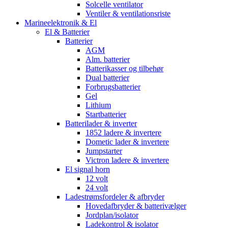
Solcelle ventilator
Ventiler & ventilationsriste
Marineelektronik & El
El & Batterier
Batterier
AGM
Alm. batterier
Batterikasser og tilbehør
Dual batterier
Forbrugsbatterier
Gel
Lithium
Startbatterier
Batterilader & inverter
1852 ladere & invertere
Dometic lader & invertere
Jumpstarter
Victron ladere & invertere
El signal horn
12 volt
24 volt
Ladestrømsfordeler & afbryder
Hovedafbryder & batterivælger
Jordplan/isolator
Ladekontrol & isolator