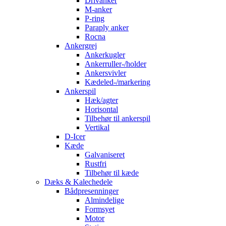
Drivanker
M-anker
P-ring
Paraply anker
Rocna
Ankergrej
Ankerkugler
Ankerruller-/holder
Ankersvivler
Kædeled-/markering
Ankerspil
Hæk/agter
Horisontal
Tilbehør til ankerspil
Vertikal
D-Icer
Kæde
Galvaniseret
Rustfri
Tilbehør til kæde
Dæks & Kalechedele
Bådpresenninger
Almindelige
Formsyet
Motor