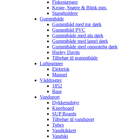
Fiskestænger
Kroge, Snørre & Blink mm.
Stangholdere
Gummibåde
Gummibåd med træ dørk
Gummibåd PVC
Gummibåde med alu dørk
Gummibåde med lamel dørk
Gummibåde med oppustelig dørk
Hurley Davits
Tilbehør til gummibåde
Luftpumper
Elektrisk
Manuel
Våddragter
1852
Base
Vandsport
Dykkerudstyr
Kneeboard
SUP Boards
Tilbehør til vandsport
Tubes
Vandkikkert
Vandski