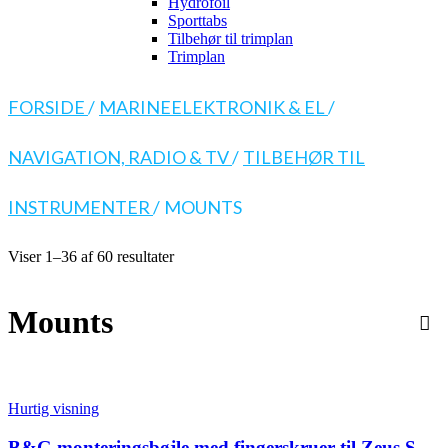
Hydrofoil
Sporttabs
Tilbehør til trimplan
Trimplan
FORSIDE
/
MARINEELEKTRONIK & EL
/
NAVIGATION, RADIO & TV
/
TILBEHØR TIL
INSTRUMENTER
/
MOUNTS
Viser 1–36 af 60 resultater
Mounts
Hurtig visning
B&G monteringsbøjle med fingerskruer til Zeus S