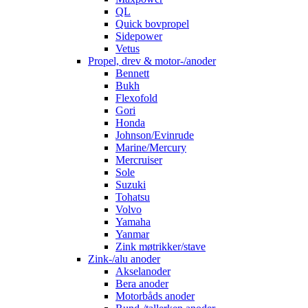
QL
Quick bovpropel
Sidepower
Vetus
Propel, drev & motor-/anoder
Bennett
Bukh
Flexofold
Gori
Honda
Johnson/Evinrude
Marine/Mercury
Mercruiser
Sole
Suzuki
Tohatsu
Volvo
Yamaha
Yanmar
Zink møtrikker/stave
Zink-/alu anoder
Akselanoder
Bera anoder
Motorbåds anoder