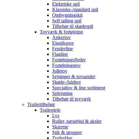
Elektriske spil
Klassiske-/standard spil
Ombygningskit
Self tailing spil
Tilbehør til skødespil
Tovværk & fortøjning
Ankertov
Elastiksnor
Fenderline
Flagline
Fortøjningsfjeder
Fortøjningstov
Jolletov
Sejsinger & tovsamler
Skøde-/faldtov
Specialtov & line sortiment
Splejsning
Tilbehør til tovværk
Trailertilbehør
Trailerdele
Lys
Ruller, næsehjul & aksler
Skærme
Stik & stropper
Trailerlåse