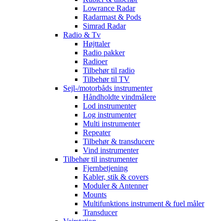
Lowrance Radar
Radarmast & Pods
Simrad Radar
Radio & Tv
Højttaler
Radio pakker
Radioer
Tilbehør til radio
Tilbehør til TV
Sejl-/motorbåds instrumenter
Håndholdte vindmålere
Lod instrumenter
Log instrumenter
Multi instrumenter
Repeater
Tilbehør & transducere
Vind instrumenter
Tilbehør til instrumenter
Fjernbetjening
Kabler, stik & covers
Moduler & Antenner
Mounts
Multifunktions instrument & fuel måler
Transducer