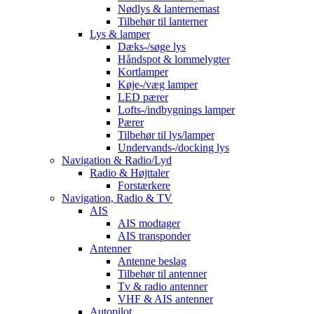
Nødlys & lanternemast
Tilbehør til lanterner
Lys & lamper
Dæks-/søge lys
Håndspot & lommelygter
Kortlamper
Køje-/væg lamper
LED pærer
Lofts-/indbygnings lamper
Pærer
Tilbehør til lys/lamper
Undervands-/docking lys
Navigation & Radio/Lyd
Radio & Højttaler
Forstærkere
Navigation, Radio & TV
AIS
AIS modtager
AIS transponder
Antenner
Antenne beslag
Tilbehør til antenner
Tv & radio antenner
VHF & AIS antenner
Autopilot