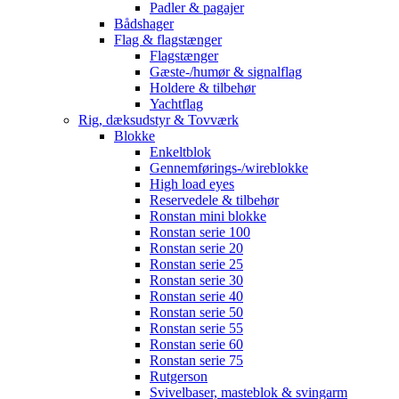
Padler & pagajer
Bådshager
Flag & flagstænger
Flagstænger
Gæste-/humør & signalflag
Holdere & tilbehør
Yachtflag
Rig, dæksudstyr & Tovværk
Blokke
Enkeltblok
Gennemførings-/wireblokke
High load eyes
Reservedele & tilbehør
Ronstan mini blokke
Ronstan serie 100
Ronstan serie 20
Ronstan serie 25
Ronstan serie 30
Ronstan serie 40
Ronstan serie 50
Ronstan serie 55
Ronstan serie 60
Ronstan serie 75
Rutgerson
Svivelbaser, masteblok & svingarm