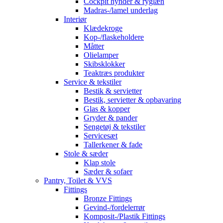
Cockpit hynder & ryglæn
Madras-/lamel underlag
Interiør
Klædekroge
Kop-/flaskeholdere
Måtter
Olielamper
Skibsklokker
Teaktræs produkter
Service & tekstiler
Bestik & servietter
Bestik, servietter & opbavaring
Glas & kopper
Gryder & pander
Sengetøj & tekstiler
Servicesæt
Tallerkener & fade
Stole & sæder
Klap stole
Sæder & sofaer
Pantry, Toilet & VVS
Fittings
Bronze Fittings
Gevind-/fordelerrør
Komposit-/Plastik Fittings