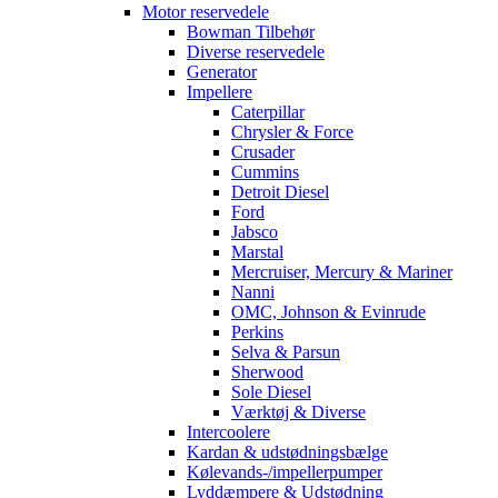
Motor reservedele
Bowman Tilbehør
Diverse reservedele
Generator
Impellere
Caterpillar
Chrysler & Force
Crusader
Cummins
Detroit Diesel
Ford
Jabsco
Marstal
Mercruiser, Mercury & Mariner
Nanni
OMC, Johnson & Evinrude
Perkins
Selva & Parsun
Sherwood
Sole Diesel
Værktøj & Diverse
Intercoolere
Kardan & udstødningsbælge
Kølevands-/impellerpumper
Lyddæmpere & Udstødning