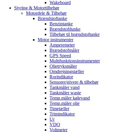
Wakeboard
Styring & Motortilbehør
Motordele & Tilbehør
Brændstoftanke
Benzintanke
Brændstofdunke
Tilbehør til brændstoftanke
Motor instrumenter
Amperemeter
Brændstofmåler
GPS Speed
Multifunktionsinstrumenter
Olietryksmåler
Omdrejningstæller
Rorindikator
Sensorer/givere & tilbehør
Tankmåler vand
Tankmåler waste
Temp.måler kølevand
Temp.måler olie
Timetæller
Trimindikator
Ur
VDO
Voltmeter