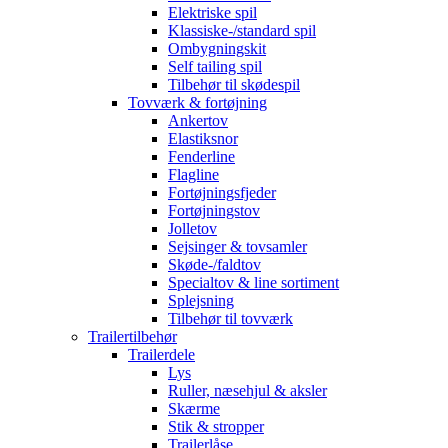
Elektriske spil
Klassiske-/standard spil
Ombygningskit
Self tailing spil
Tilbehør til skødespil
Tovværk & fortøjning
Ankertov
Elastiksnor
Fenderline
Flagline
Fortøjningsfjeder
Fortøjningstov
Jolletov
Sejsinger & tovsamler
Skøde-/faldtov
Specialtov & line sortiment
Splejsning
Tilbehør til tovværk
Trailertilbehør
Trailerdele
Lys
Ruller, næsehjul & aksler
Skærme
Stik & stropper
Trailerlåse