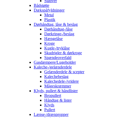
Stativer
Bådstøtte
Dækspåfyldninger
Metal
Plastik
Dørhåndtag, låse & beslag
Dørhåndtag-/låse
Dørkringe-/beslag
Hængelåse
Kroge
Kugle-/tryklåse
Skudrigler & dørkroge
Spændeoverfald
Gasdæmpere/Lugeholder
Kaleche-/gelænderdele
Gelænderdele & scepter
Kalechebeslag
Kalechedele-/vridere
Mågeskræmmer
Klyds, pullert & håndlister
Bropullert
Håndtag & lister
Klyds
Pullert
Lænse-/drænpropper