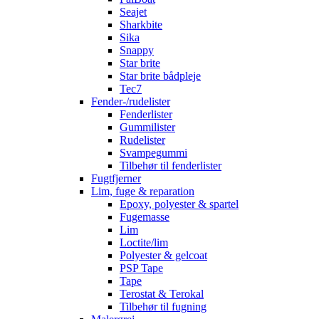
Seajet
Sharkbite
Sika
Snappy
Star brite
Star brite bådpleje
Tec7
Fender-/rudelister
Fenderlister
Gummilister
Rudelister
Svampegummi
Tilbehør til fenderlister
Fugtfjerner
Lim, fuge & reparation
Epoxy, polyester & spartel
Fugemasse
Lim
Loctite/lim
Polyester & gelcoat
PSP Tape
Tape
Terostat & Terokal
Tilbehør til fugning