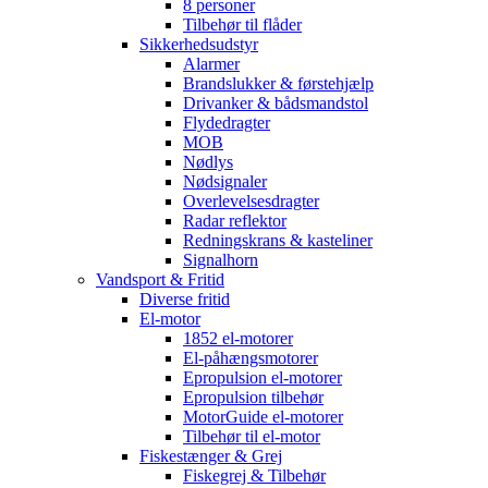
8 personer
Tilbehør til flåder
Sikkerhedsudstyr
Alarmer
Brandslukker & førstehjælp
Drivanker & bådsmandstol
Flydedragter
MOB
Nødlys
Nødsignaler
Overlevelsesdragter
Radar reflektor
Redningskrans & kasteliner
Signalhorn
Vandsport & Fritid
Diverse fritid
El-motor
1852 el-motorer
El-påhængsmotorer
Epropulsion el-motorer
Epropulsion tilbehør
MotorGuide el-motorer
Tilbehør til el-motor
Fiskestænger & Grej
Fiskegrej & Tilbehør