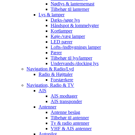
Nødlys & lanternemast
Tilbehør til lanterner
Lys & lamper
Dæks-/søge lys
Håndspot & lommelygter
Kortlamper
Køje-/væg lamper
LED pærer
Lofts-/indbygnings lamper
Pærer
Tilbehør til lys/lamper
Undervands-/docking lys
Navigation & Radio/Lyd
Radio & Højttaler
Forstærkere
Navigation, Radio & TV
AIS
AIS modtager
AIS transponder
Antenner
Antenne beslag
Tilbehør til antenner
Tv & radio antenner
VHF & AIS antenner
Autopilot