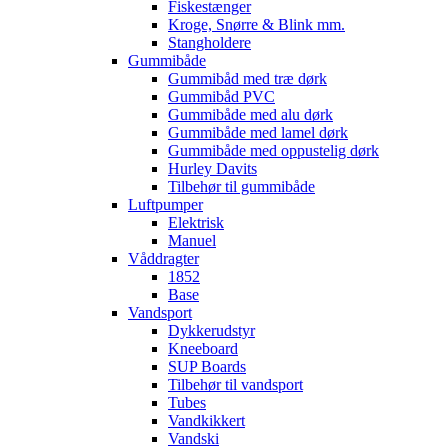
Fiskestænger
Kroge, Snørre & Blink mm.
Stangholdere
Gummibåde
Gummibåd med træ dørk
Gummibåd PVC
Gummibåde med alu dørk
Gummibåde med lamel dørk
Gummibåde med oppustelig dørk
Hurley Davits
Tilbehør til gummibåde
Luftpumper
Elektrisk
Manuel
Våddragter
1852
Base
Vandsport
Dykkerudstyr
Kneeboard
SUP Boards
Tilbehør til vandsport
Tubes
Vandkikkert
Vandski