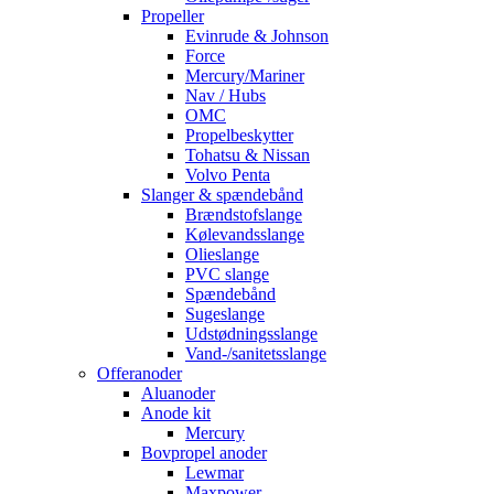
Propeller
Evinrude & Johnson
Force
Mercury/Mariner
Nav / Hubs
OMC
Propelbeskytter
Tohatsu & Nissan
Volvo Penta
Slanger & spændebånd
Brændstofslange
Kølevandsslange
Olieslange
PVC slange
Spændebånd
Sugeslange
Udstødningsslange
Vand-/sanitetsslange
Offeranoder
Aluanoder
Anode kit
Mercury
Bovpropel anoder
Lewmar
Maxpower