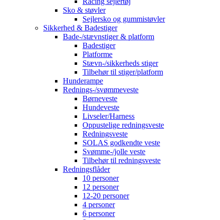
Racing sejlertøj
Sko & støvler
Sejlersko og gummistøvler
Sikkerhed & Badestiger
Bade-/stævnstiger & platform
Badestiger
Platforme
Stævn-/sikkerheds stiger
Tilbehør til stiger/platform
Hunderampe
Rednings-/svømmeveste
Børneveste
Hundeveste
Livseler/Harness
Oppustelige redningsveste
Redningsveste
SOLAS godkendte veste
Svømme-/jolle veste
Tilbehør til redningsveste
Redningsflåder
10 personer
12 personer
12-20 personer
4 personer
6 personer