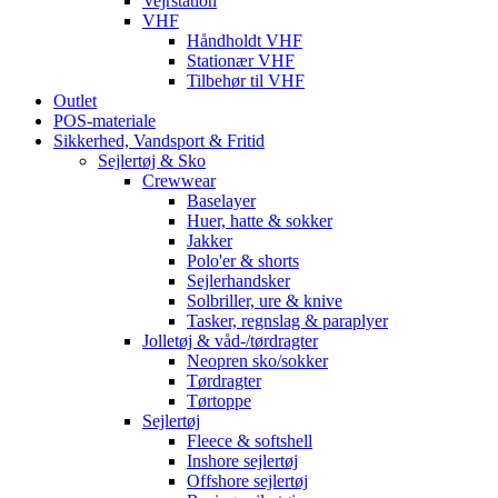
Vejrstation
VHF
Håndholdt VHF
Stationær VHF
Tilbehør til VHF
Outlet
POS-materiale
Sikkerhed, Vandsport & Fritid
Sejlertøj & Sko
Crewwear
Baselayer
Huer, hatte & sokker
Jakker
Polo'er & shorts
Sejlerhandsker
Solbriller, ure & knive
Tasker, regnslag & paraplyer
Jolletøj & våd-/tørdragter
Neopren sko/sokker
Tørdragter
Tørtoppe
Sejlertøj
Fleece & softshell
Inshore sejlertøj
Offshore sejlertøj