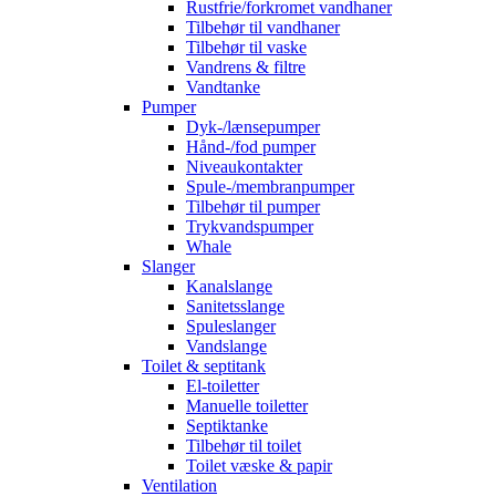
Rustfrie/forkromet vandhaner
Tilbehør til vandhaner
Tilbehør til vaske
Vandrens & filtre
Vandtanke
Pumper
Dyk-/lænsepumper
Hånd-/fod pumper
Niveaukontakter
Spule-/membranpumper
Tilbehør til pumper
Trykvandspumper
Whale
Slanger
Kanalslange
Sanitetsslange
Spuleslanger
Vandslange
Toilet & septitank
El-toiletter
Manuelle toiletter
Septiktanke
Tilbehør til toilet
Toilet væske & papir
Ventilation