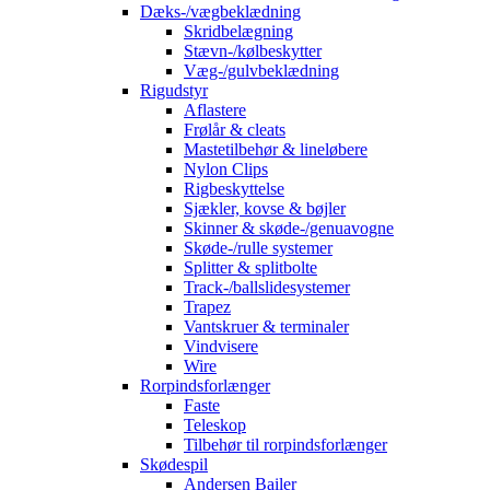
Dæks-/vægbeklædning
Skridbelægning
Stævn-/kølbeskytter
Væg-/gulvbeklædning
Rigudstyr
Aflastere
Frølår & cleats
Mastetilbehør & lineløbere
Nylon Clips
Rigbeskyttelse
Sjækler, kovse & bøjler
Skinner & skøde-/genuavogne
Skøde-/rulle systemer
Splitter & splitbolte
Track-/ballslidesystemer
Trapez
Vantskruer & terminaler
Vindvisere
Wire
Rorpindsforlænger
Faste
Teleskop
Tilbehør til rorpindsforlænger
Skødespil
Andersen Bailer