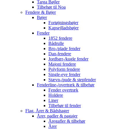
Targa Bøjler
Tilbehør til Noa
Fendere & Bøjer
Bøjer
Fortøjningsbøjer
Kapsejlladsbøjer
Fender
1852 fendere
Bådrulle
Bro-/plade fender
Dan-fendere
Jordbær-/kugle fender
Majoni fendere
Polyform fendere
Single-eye fender
Stævn-/pude & stepfender
Fenderline-/overtræk & tilbehør
Fender overtræk
Holdere
Liner
Tilbehør til fender
Flag, Årer & Bådshager
Årer, padler & pagajer
Åregafler & tilbehør
Årer