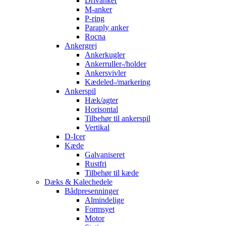
Drivanker
M-anker
P-ring
Paraply anker
Rocna
Ankergrej
Ankerkugler
Ankerruller-/holder
Ankersvivler
Kædeled-/markering
Ankerspil
Hæk/agter
Horisontal
Tilbehør til ankerspil
Vertikal
D-Icer
Kæde
Galvaniseret
Rustfri
Tilbehør til kæde
Dæks & Kalechedele
Bådpresenninger
Almindelige
Formsyet
Motor