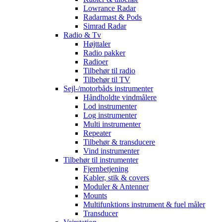
Lowrance Radar
Radarmast & Pods
Simrad Radar
Radio & Tv
Højttaler
Radio pakker
Radioer
Tilbehør til radio
Tilbehør til TV
Sejl-/motorbåds instrumenter
Håndholdte vindmålere
Lod instrumenter
Log instrumenter
Multi instrumenter
Repeater
Tilbehør & transducere
Vind instrumenter
Tilbehør til instrumenter
Fjernbetjening
Kabler, stik & covers
Moduler & Antenner
Mounts
Multifunktions instrument & fuel måler
Transducer