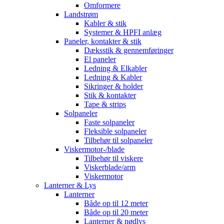
Omformere
Landstrøm
Kabler & stik
Systemer & HPFI anlæg
Paneler, kontakter & stik
Dæksstik & gennemføringer
El paneler
Ledning & Elkabler
Ledning & Kabler
Sikringer & holder
Stik & kontakter
Tape & strips
Solpaneler
Faste solpaneler
Fleksible solpaneler
Tilbehør til solpaneler
Viskermotor-/blade
Tilbehør til viskere
Viskerblade/arm
Viskermotor
Lanterner & Lys
Lanterner
Både op til 12 meter
Både op til 20 meter
Lanterner & nødlys