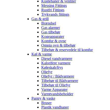
Kuglehaner & ventiler
Messing Fittings
Rustfri Fittings
Trykvands fittings
Gas & grill
Brændsel
Gas alarmer
Gas tilbehør
Kogeapparater
Komfur & ovne
Omnia ovn & tilbehør
Tilbehør & reservedele til komfur
Køl & varme
Diesel vandvarmere
Kalorifere varmere
Køleskab/frys
Oliefyr
Oliefyr / Bådvarmere
Tilbehør til Bådvarmere
Tilbehør til Oliefyr
Varme Apparater
Varmtvandsbeholder
Pantry & vaske
Bruser
Plastik vandhaner