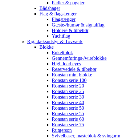
Padler & pagajer
Bådshager
Flag & flagstænger
Flagstænger
Gæste-/humør & signalflag
Holdere & tilbehør
Yachtflag
Rig, dæksudstyr & Tovværk
Blokke
Enkeltblok
Gennemførings-/wireblokke
High load eyes
Reservedele & tilbehør
Ronstan mini blokke
Ronstan serie 100
Ronstan serie 20
Ronstan serie 25
Ronstan serie 30
Ronstan serie 40
Ronstan serie 50
Ronstan serie 55
Ronstan serie 60
Ronstan serie 75
Rutgerson
Svivelbaser, masteblok & svingarm