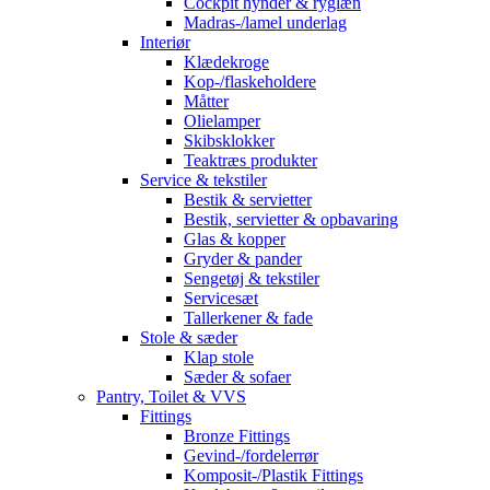
Cockpit hynder & ryglæn
Madras-/lamel underlag
Interiør
Klædekroge
Kop-/flaskeholdere
Måtter
Olielamper
Skibsklokker
Teaktræs produkter
Service & tekstiler
Bestik & servietter
Bestik, servietter & opbavaring
Glas & kopper
Gryder & pander
Sengetøj & tekstiler
Servicesæt
Tallerkener & fade
Stole & sæder
Klap stole
Sæder & sofaer
Pantry, Toilet & VVS
Fittings
Bronze Fittings
Gevind-/fordelerrør
Komposit-/Plastik Fittings