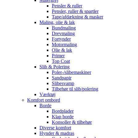
Malergrej
Pensler & ruller
Pensler, ruller & spartler
Tape/afdækning & masker
Maling, olie & lak
Bundmaling
Drevmaling
Fortynder
Motormaling
Olie & lak
Primer
Top Coat
Slib & Polering
Poler-/slibemaskiner
Sandpapir
Slibesvamp
Tilbehør til slib/polering
Værktøj
Komfort ombord
Borde
Bordplader
Klap borde
Konsoller & tilbehør
Diverse komfort
Hynder & madras