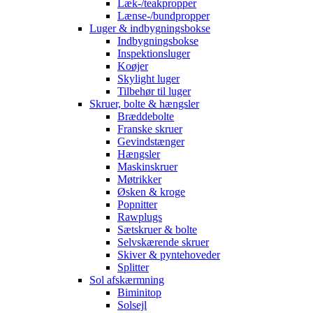
Læk-/teakpropper
Lænse-/bundpropper
Luger & indbygningsbokse
Indbygningsbokse
Inspektionsluger
Koøjer
Skylight luger
Tilbehør til luger
Skruer, bolte & hængsler
Bræddebolte
Franske skruer
Gevindstænger
Hængsler
Maskinskruer
Møtrikker
Øsken & kroge
Popnitter
Rawplugs
Sætskruer & bolte
Selvskærende skruer
Skiver & pyntehoveder
Splitter
Sol afskærmning
Biminitop
Solsejl