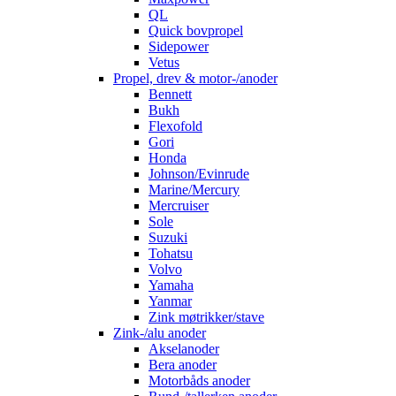
QL
Quick bovpropel
Sidepower
Vetus
Propel, drev & motor-/anoder
Bennett
Bukh
Flexofold
Gori
Honda
Johnson/Evinrude
Marine/Mercury
Mercruiser
Sole
Suzuki
Tohatsu
Volvo
Yamaha
Yanmar
Zink møtrikker/stave
Zink-/alu anoder
Akselanoder
Bera anoder
Motorbåds anoder