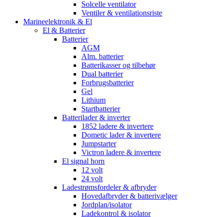
Solcelle ventilator
Ventiler & ventilationsriste
Marineelektronik & El
El & Batterier
Batterier
AGM
Alm. batterier
Batterikasser og tilbehør
Dual batterier
Forbrugsbatterier
Gel
Lithium
Startbatterier
Batterilader & inverter
1852 ladere & invertere
Dometic lader & invertere
Jumpstarter
Victron ladere & invertere
El signal horn
12 volt
24 volt
Ladestrømsfordeler & afbryder
Hovedafbryder & batterivælger
Jordplan/isolator
Ladekontrol & isolator