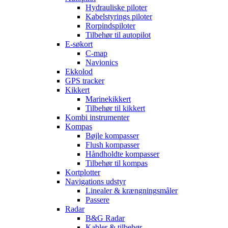
Hydrauliske piloter
Kabelstyrings piloter
Rorpindspiloter
Tilbehør til autopilot
E-søkort
C-map
Navionics
Ekkolod
GPS tracker
Kikkert
Marinekikkert
Tilbehør til kikkert
Kombi instrumenter
Kompas
Bøjle kompasser
Flush kompasser
Håndholdte kompasser
Tilbehør til kompas
Kortplotter
Navigations udstyr
Linealer & krængningsmåler
Passere
Radar
B&G Radar
Kabler & tilbehør