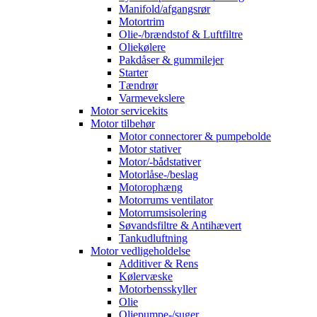
Manifold/afgangsrør
Motortrim
Olie-/brændstof & Luftfiltre
Oliekølere
Pakdåser & gummilejer
Starter
Tændrør
Varmevekslere
Motor servicekits
Motor tilbehør
Motor connectorer & pumpebolde
Motor stativer
Motor/-bådstativer
Motorlåse-/beslag
Motorophæng
Motorrums ventilator
Motorrumsisolering
Søvandsfiltre & Antihævert
Tankudluftning
Motor vedligeholdelse
Additiver & Rens
Kølervæske
Motorbensskyller
Olie
Oliepumpe-/suger