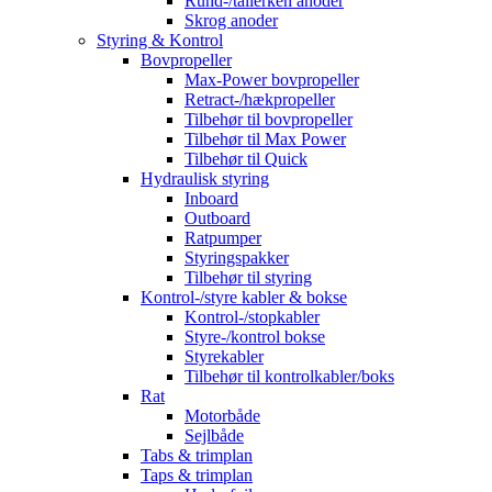
Rund-/tallerken anoder
Skrog anoder
Styring & Kontrol
Bovpropeller
Max-Power bovpropeller
Retract-/hækpropeller
Tilbehør til bovpropeller
Tilbehør til Max Power
Tilbehør til Quick
Hydraulisk styring
Inboard
Outboard
Ratpumper
Styringspakker
Tilbehør til styring
Kontrol-/styre kabler & bokse
Kontrol-/stopkabler
Styre-/kontrol bokse
Styrekabler
Tilbehør til kontrolkabler/boks
Rat
Motorbåde
Sejlbåde
Tabs & trimplan
Taps & trimplan