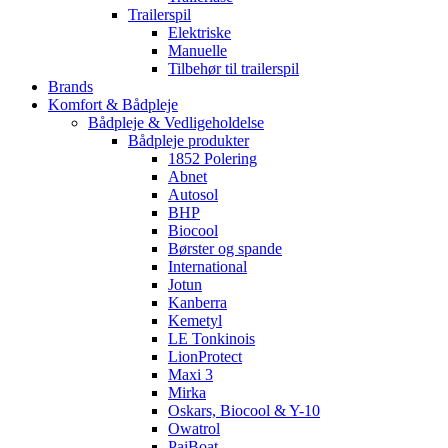
Trailerspil
Elektriske
Manuelle
Tilbehør til trailerspil
Brands
Komfort & Bådpleje
Bådpleje & Vedligeholdelse
Bådpleje produkter
1852 Polering
Abnet
Autosol
BHP
Biocool
Børster og spande
International
Jotun
Kanberra
Kemetyl
LE Tonkinois
LionProtect
Maxi 3
Mirka
Oskars, Biocool & Y-10
Owatrol
PaiBoat