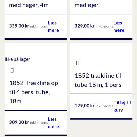
med hager, 4m
med øjer
Læs
Læs
339,00
kr
329,00
kr
inkl. moms
inkl. moms
mere
mere
Ikke på lager
1852 trækline til
1852 Trækline op
tube 18 m, 1 pers
til 4 pers. tube,
18m
Tilføj til
179,00
kr
inkl. moms
kurv
Læs
309,00
kr
inkl. moms
mere