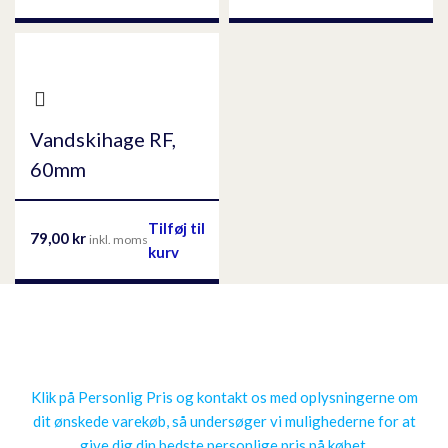
Vandskihage RF,
60mm
Tilføj til
79,00
kr
inkl. moms
kurv
Få en personlig pris
Klik på Personlig Pris og kontakt os med oplysningerne om
dit ønskede varekøb, så undersøger vi mulighederne for at
give dig
din
bedste personlige pris på købet.