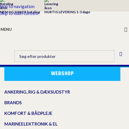
Skip to navigation
NEM OG SIKKER betaling
HURTIG LEVERING 1-3 dage
Skip to main content
MENU
WEBSHOP
ANKERING, RIG & DÆKSUDSTYR
BRANDS
KOMFORT & BÅDPLEJE
MARINEELEKTRONIK & EL