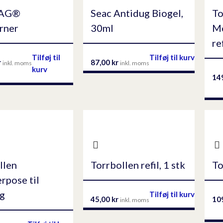
BAG®
Seac Antidug Biogel,
To
erner
30ml
Me
re
Tilføj til
Tilføj til kurv
r
87,00
kr
inkl. moms
inkl. moms
kurv
14
llen
Torrbollen refil, 1 stk
To
rpose til
g
Tilføj til kurv
45,00
kr
10
inkl. moms