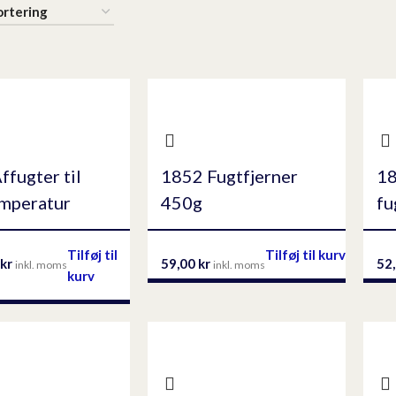
ffugter til
1852 Fugtfjerner
18
emperatur
450g
fu
Tilføj til
Tilføj til kurv
kr
59,00
kr
52
inkl. moms
inkl. moms
kurv