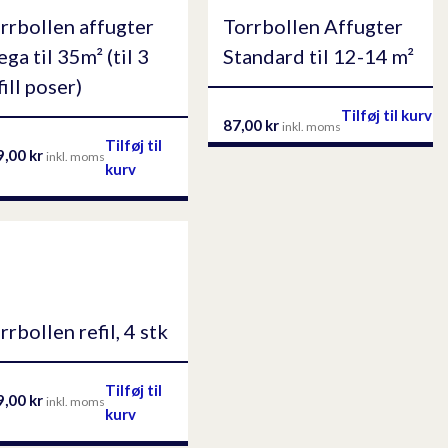
rrbollen affugter
Torrbollen Affugter
ga til 35m² (til 3
Standard til 12-14 m²
fill poser)
Tilføj til kurv
87,00
kr
inkl. moms
Tilføj til
9,00
kr
inkl. moms
kurv
rrbollen refil, 4 stk
Tilføj til
9,00
kr
inkl. moms
kurv