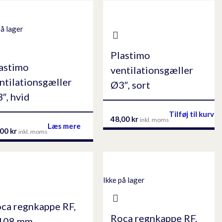
på lager
Plastimo
astimo
ventilationsgæller
ntilationsgæller
Ø3″, sort
″, hvid
Tilføj til kurv
48,00
kr
inkl. moms
Læs mere
,00
kr
inkl. moms
Ikke på lager
ca regnkappe RF,
Roca regnkappe RF,
108 mm