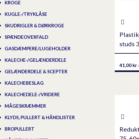
KROGE
KUGLE-/TRYKLÅSE
SKUDRIGLER & DØRKROGE
Plasti
SPÆNDEOVERFALD
studs 3
GASDÆMPERE/LUGEHOLDER
KALECHE-/GELÆNDERDELE
41,00
kr
GELÆNDERDELE & SCEPTER
KALECHEBESLAG
KALECHEDELE-/VRIDERE
MÅGESKRÆMMER
KLYDS, PULLERT & HÅNDLISTER
Redukt
BROPULLERT
75-60