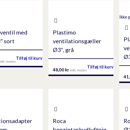
Ikke 
kventil med
Plastimo
Pl
″ sort
ventilationsgæller
ve
Ø3″, grå
Ø3
Tilføj til kurv
inkl. moms
Tilføj til kurv
48,00
kr
inkl. moms
41
ionsadapter
Roca
Ro
mm
benzintankudluftnin
Ø