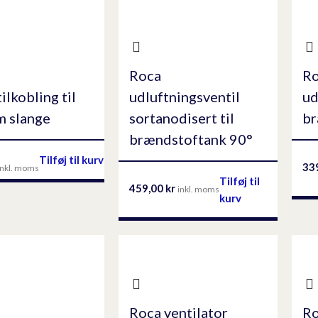
Roca
R
ilkobling til
udluftningsventil
ud
 slange
sortanodisert til
br
brændstoftank 90°
Tilføj til kurv
33
inkl. moms
Tilføj til
459,00
kr
inkl. moms
kurv
Roca ventilator
Ro