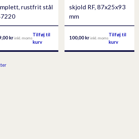
mplett, rustfrit stål
skjold RF, 87x25x93
87220
mm
Tilføj til
Tilføj til
9,00
kr
100,00
kr
inkl. moms
inkl. moms
kurv
kurv
kter