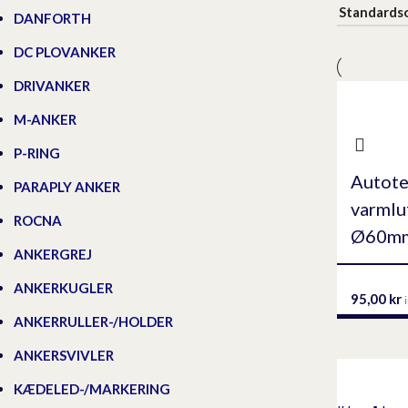
DANFORTH
DC PLOVANKER
DRIVANKER
M-ANKER
P-RING
Autoter
PARAPLY ANKER
varmlu
ROCNA
Ø60m
ANKERGREJ
ANKERKUGLER
95,00
kr
ANKERRULLER-/HOLDER
ANKERSVIVLER
KÆDELED-/MARKERING