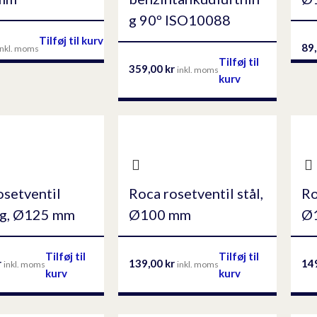
g 90º ISO10088
Tilføj til kurv
89
inkl. moms
Tilføj til
359,00
kr
inkl. moms
kurv
osetventil
Roca rosetventil stål,
Ro
ng, Ø125 mm
Ø100 mm
Ø
Tilføj til
Tilføj til
r
139,00
kr
14
inkl. moms
inkl. moms
kurv
kurv