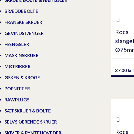
SKRUER, BOLTE & HÆNGSLER
BRÆDDEBOLTE
FRANSKE SKRUER
Roca
GEVINDSTÆNGER
slanget
HÆNGSLER
Ø75mm
MASKINSKRUER
MØTRIKKER
37,00
kr
ØSKEN & KROGE
POPNITTER
RAWPLUGS
SÆTSKRUER & BOLTE
SELVSKÆRENDE SKRUER
Roca
SKIVER & PYNTEHOVEDER