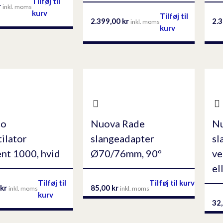
Tilføj til
r
inkl. moms
kurv
Tilføj til
2.399,00
kr
2.
inkl. moms
kurv
co
Nuova Rade
N
ilator
slangeadapter
sl
nt 1000, hvid
Ø70/76mm, 90º
ve
el
Tilføj til
Tilføj til kurv
kr
85,00
kr
inkl. moms
inkl. moms
kurv
32