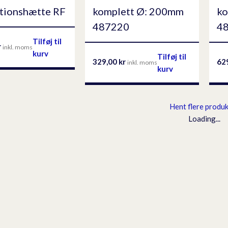
ationshætte RF
komplett Ø: 200mm
ko
487220
4
Tilføj til
r
inkl. moms
kurv
Tilføj til
329,00
kr
62
inkl. moms
kurv
Hent flere produ
Loading...