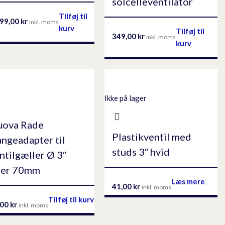
solcelleventilator
Tilføj til
399,00
kr
inkl. moms
kurv
Tilføj til
349,00
kr
inkl. moms
kurv
Ikke på lager
uova Rade
Plastikventil med
angeadapter til
studs 3″ hvid
ntilgæller Ø 3″
ler 70mm
Læs mere
41,00
kr
inkl. moms
Tilføj til kurv
,00
kr
inkl. moms