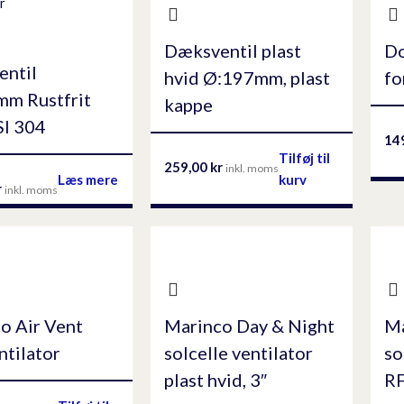
r
Dæksventil plast
Do
ntil
hvid Ø:197mm, plast
fo
m Rustfrit
kappe
SI 304
14
Tilføj til
259,00
kr
inkl. moms
Læs mere
kurv
r
inkl. moms
o Air Vent
Marinco Day & Night
Ma
ntilator
solcelle ventilator
so
plast hvid, 3″
RF