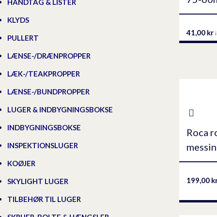
HÅNDTAG & LISTER
KLYDS
41,00
kr
PULLERT
LÆNSE-/DRÆNPROPPER
LÆK-/TEAKPROPPER
LÆNSE-/BUNDPROPPER
LUGER & INDBYGNINGSBOKSE
INDBYGNINGSBOKSE
Roca r
messi
INSPEKTIONSLUGER
KOØJER
199,00
k
SKYLIGHT LUGER
TILBEHØR TIL LUGER