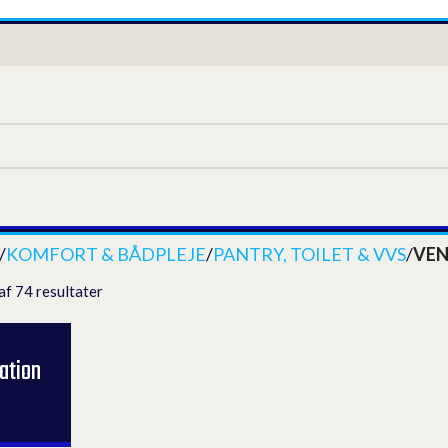
/
KOMFORT & BÅDPLEJE
/
PANTRY, TOILET & VVS
/
VEN
af 74 resultater
lation