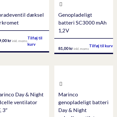
radeventil dæksel
Genopladeligt
rkromet
batteri SC3000 mAh
1,2V
Tilføj til
9,00
kr
inkl. moms
kurv
Tilføj til kurv
81,00
kr
inkl. moms
rinco Day & Night
Marinco
lcelle ventilator
genopladeligt batteri
, 3″
Day & Night