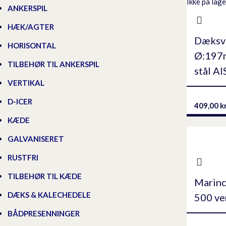
Ikke på lage
ANKERSPIL
HÆK/AGTER
Dæksve
HORISONTAL
Ø:197m
TILBEHØR TIL ANKERSPIL
stål AI
VERTIKAL
D-ICER
409,00
k
KÆDE
GALVANISERET
RUSTFRI
TILBEHØR TIL KÆDE
Marinc
DÆKS & KALECHEDELE
500 ve
BÅDPRESENNINGER