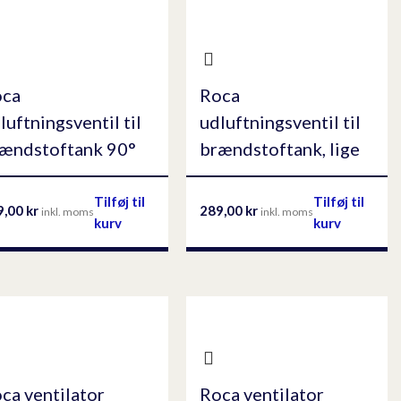
oca
Roca
luftningsventil til
udluftningsventil til
ændstoftank 90°
brændstoftank, lige
Tilføj til
Tilføj til
9,00
kr
289,00
kr
inkl. moms
inkl. moms
kurv
kurv
ca ventilator
Roca ventilator