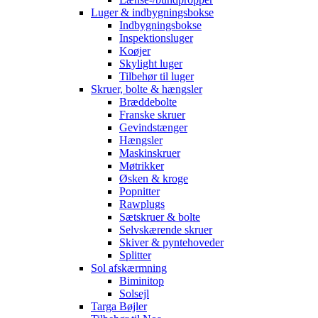
Luger & indbygningsbokse
Indbygningsbokse
Inspektionsluger
Koøjer
Skylight luger
Tilbehør til luger
Skruer, bolte & hængsler
Bræddebolte
Franske skruer
Gevindstænger
Hængsler
Maskinskruer
Møtrikker
Øsken & kroge
Popnitter
Rawplugs
Sætskruer & bolte
Selvskærende skruer
Skiver & pyntehoveder
Splitter
Sol afskærmning
Biminitop
Solsejl
Targa Bøjler