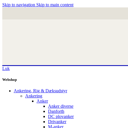
Skip to navigation
Skip to main content
Luk
Webshop
Ankering, Rig & Dæksudstyr
Ankering
Anker
Anker diverse
Danforth
DC plovanker
Drivanker
M-anker