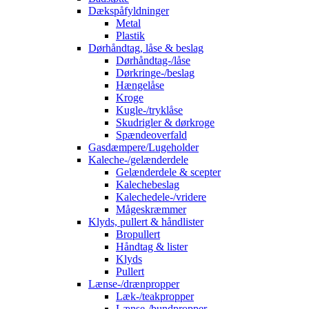
Dækspåfyldninger
Metal
Plastik
Dørhåndtag, låse & beslag
Dørhåndtag-/låse
Dørkringe-/beslag
Hængelåse
Kroge
Kugle-/tryklåse
Skudrigler & dørkroge
Spændeoverfald
Gasdæmpere/Lugeholder
Kaleche-/gelænderdele
Gelænderdele & scepter
Kalechebeslag
Kalechedele-/vridere
Mågeskræmmer
Klyds, pullert & håndlister
Bropullert
Håndtag & lister
Klyds
Pullert
Lænse-/drænpropper
Læk-/teakpropper
Lænse-/bundpropper