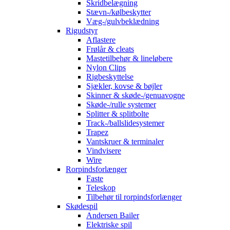
Skridbelægning
Stævn-/kølbeskytter
Væg-/gulvbeklædning
Rigudstyr
Aflastere
Frølår & cleats
Mastetilbehør & lineløbere
Nylon Clips
Rigbeskyttelse
Sjækler, kovse & bøjler
Skinner & skøde-/genuavogne
Skøde-/rulle systemer
Splitter & splitbolte
Track-/ballslidesystemer
Trapez
Vantskruer & terminaler
Vindvisere
Wire
Rorpindsforlænger
Faste
Teleskop
Tilbehør til rorpindsforlænger
Skødespil
Andersen Bailer
Elektriske spil