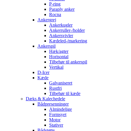
P-ring
Paraply anker
Rocna
Ankergrej
Ankerkugler
Ankerruller-/holder
Ankersvivler
Kædeled-/markering
Ankerspil
Hæk/agter
Horisontal
Tilbehør til ankerspil
Vertikal
D-Icer
Kæde
Galvaniseret
Rustfri
Tilbehør til kæde
Dæks & Kalechedele
Bådpresenninger
Almindelige
Formsyet
Motor
Stativer
Bådstøtte