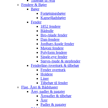
Tilbehør til Noa
Fendere & Bøjer
Bøjer
Fortøjningsbøjer
Kapsejlladsbøjer
Fender
1852 fendere
Bådrulle
Bro-/plade fender
Dan-fendere
Jordbær-/kugle fender
Majoni fendere
Polyform fendere
Single-eye fender
Stævn-/pude & stepfender
Fenderline-/overtræk & tilbehør
Fender overtræk
Holdere
Liner
Tilbehør til fender
Flag, Årer & Bådshager
Årer, padler & pagajer
Åregafler & tilbehør
Årer
Padler & pagajer