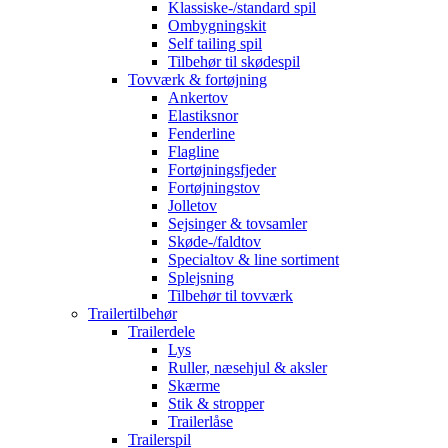
Klassiske-/standard spil
Ombygningskit
Self tailing spil
Tilbehør til skødespil
Tovværk & fortøjning
Ankertov
Elastiksnor
Fenderline
Flagline
Fortøjningsfjeder
Fortøjningstov
Jolletov
Sejsinger & tovsamler
Skøde-/faldtov
Specialtov & line sortiment
Splejsning
Tilbehør til tovværk
Trailertilbehør
Trailerdele
Lys
Ruller, næsehjul & aksler
Skærme
Stik & stropper
Trailerlåse
Trailerspil