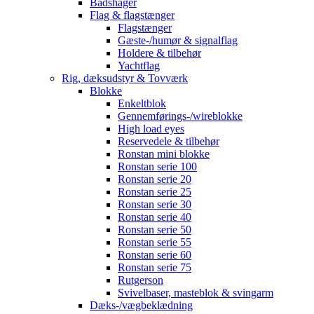
Bådshager
Flag & flagstænger
Flagstænger
Gæste-/humør & signalflag
Holdere & tilbehør
Yachtflag
Rig, dæksudstyr & Tovværk
Blokke
Enkeltblok
Gennemførings-/wireblokke
High load eyes
Reservedele & tilbehør
Ronstan mini blokke
Ronstan serie 100
Ronstan serie 20
Ronstan serie 25
Ronstan serie 30
Ronstan serie 40
Ronstan serie 50
Ronstan serie 55
Ronstan serie 60
Ronstan serie 75
Rutgerson
Svivelbaser, masteblok & svingarm
Dæks-/vægbeklædning