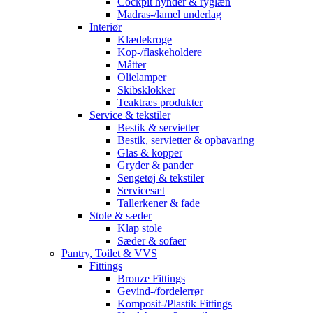
Cockpit hynder & ryglæn
Madras-/lamel underlag
Interiør
Klædekroge
Kop-/flaskeholdere
Måtter
Olielamper
Skibsklokker
Teaktræs produkter
Service & tekstiler
Bestik & servietter
Bestik, servietter & opbavaring
Glas & kopper
Gryder & pander
Sengetøj & tekstiler
Servicesæt
Tallerkener & fade
Stole & sæder
Klap stole
Sæder & sofaer
Pantry, Toilet & VVS
Fittings
Bronze Fittings
Gevind-/fordelerrør
Komposit-/Plastik Fittings