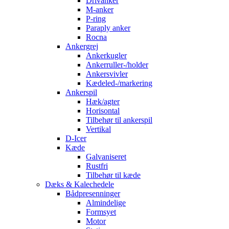
Drivanker
M-anker
P-ring
Paraply anker
Rocna
Ankergrej
Ankerkugler
Ankerruller-/holder
Ankersvivler
Kædeled-/markering
Ankerspil
Hæk/agter
Horisontal
Tilbehør til ankerspil
Vertikal
D-Icer
Kæde
Galvaniseret
Rustfri
Tilbehør til kæde
Dæks & Kalechedele
Bådpresenninger
Almindelige
Formsyet
Motor