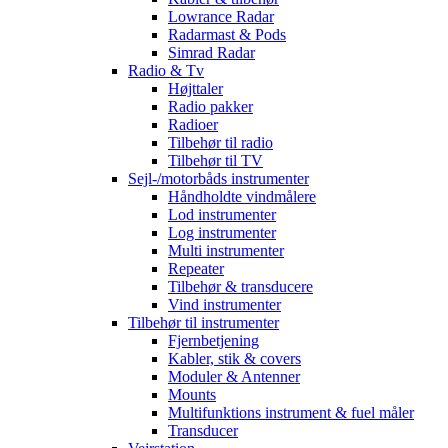
Lowrance Radar
Radarmast & Pods
Simrad Radar
Radio & Tv
Højttaler
Radio pakker
Radioer
Tilbehør til radio
Tilbehør til TV
Sejl-/motorbåds instrumenter
Håndholdte vindmålere
Lod instrumenter
Log instrumenter
Multi instrumenter
Repeater
Tilbehør & transducere
Vind instrumenter
Tilbehør til instrumenter
Fjernbetjening
Kabler, stik & covers
Moduler & Antenner
Mounts
Multifunktions instrument & fuel måler
Transducer