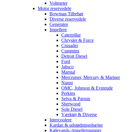
Voltmeter
Motor reservedele
Bowman Tilbehør
Diverse reservedele
Generator
Impellere
Caterpillar
Chrysler & Force
Crusader
Cummins
Detroit Diesel
Ford
Jabsco
Marstal
Mercruiser, Mercury & Mariner
Nanni
OMC, Johnson & Evinrude
Perkins
Selva & Parsun
Sherwood
Sole Diesel
Værktøj & Diverse
Intercoolere
Kardan & udstødningsbælge
Kølevands-/impellerpumper