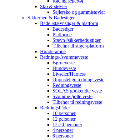
Racing sejlertøj
Sko & støvler
Sejlersko og gummistøvler
Sikkerhed & Badestiger
Bade-/stævnstiger & platform
Badestiger
Platforme
Stævn-/sikkerheds stiger
Tilbehør til stiger/platform
Hunderampe
Rednings-/svømmeveste
Børneveste
Hundeveste
Livseler/Harness
Oppustelige redningsveste
Redningsveste
SOLAS godkendte veste
Svømme-/jolle veste
Tilbehør til redningsveste
Redningsflåder
10 personer
12 personer
12-20 personer
4 personer
6 personer