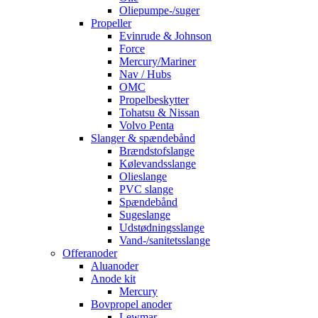
Oliepumpe-/suger
Propeller
Evinrude & Johnson
Force
Mercury/Mariner
Nav / Hubs
OMC
Propelbeskytter
Tohatsu & Nissan
Volvo Penta
Slanger & spændebånd
Brændstofslange
Kølevandsslange
Olieslange
PVC slange
Spændebånd
Sugeslange
Udstødningsslange
Vand-/sanitetsslange
Offeranoder
Aluanoder
Anode kit
Mercury
Bovpropel anoder
Lewmar