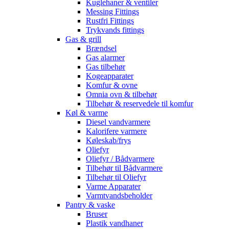
Kuglehaner & ventiler
Messing Fittings
Rustfri Fittings
Trykvands fittings
Gas & grill
Brændsel
Gas alarmer
Gas tilbehør
Kogeapparater
Komfur & ovne
Omnia ovn & tilbehør
Tilbehør & reservedele til komfur
Køl & varme
Diesel vandvarmere
Kalorifere varmere
Køleskab/frys
Oliefyr
Oliefyr / Bådvarmere
Tilbehør til Bådvarmere
Tilbehør til Oliefyr
Varme Apparater
Varmtvandsbeholder
Pantry & vaske
Bruser
Plastik vandhaner