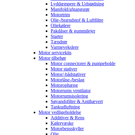
Lyddæmpere & Udstødning
Manifold/afgangsrør
Motortrim
Olie-/brændstof & Luftfiltre
Oliekølere
Pakdåser & gummilejer
Starter
Tændrør
Varmevekslere
Motor servicekits
Motor tilbehør
Motor connectorer & pumpebolde
Motor stativer
Motor/-bådstativer
Motorlåse-/beslag
Motorophæng
Motorrums ventilator
Motorrumsisolering
Søvandsfiltre & Antihævert
Tankudluftning
Motor vedligeholdelse
Additiver & Rens
Kølervæske
Motorbensskyller
Olie