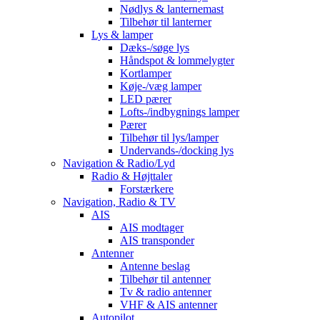
Nødlys & lanternemast
Tilbehør til lanterner
Lys & lamper
Dæks-/søge lys
Håndspot & lommelygter
Kortlamper
Køje-/væg lamper
LED pærer
Lofts-/indbygnings lamper
Pærer
Tilbehør til lys/lamper
Undervands-/docking lys
Navigation & Radio/Lyd
Radio & Højttaler
Forstærkere
Navigation, Radio & TV
AIS
AIS modtager
AIS transponder
Antenner
Antenne beslag
Tilbehør til antenner
Tv & radio antenner
VHF & AIS antenner
Autopilot