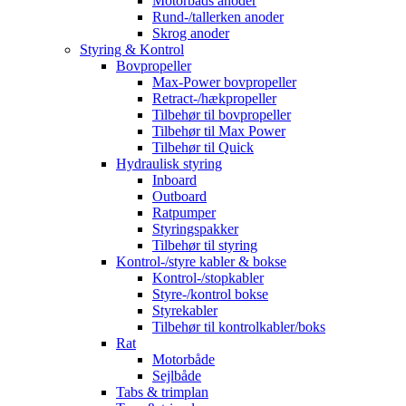
Motorbåds anoder
Rund-/tallerken anoder
Skrog anoder
Styring & Kontrol
Bovpropeller
Max-Power bovpropeller
Retract-/hækpropeller
Tilbehør til bovpropeller
Tilbehør til Max Power
Tilbehør til Quick
Hydraulisk styring
Inboard
Outboard
Ratpumper
Styringspakker
Tilbehør til styring
Kontrol-/styre kabler & bokse
Kontrol-/stopkabler
Styre-/kontrol bokse
Styrekabler
Tilbehør til kontrolkabler/boks
Rat
Motorbåde
Sejlbåde
Tabs & trimplan