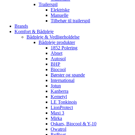
Trailerspil
Elektriske
Manuelle
Tilbehør til trailerspil
Brands
Komfort & Bådpleje
Bådpleje & Vedligeholdelse
Bådpleje produkter
1852 Polering
Abnet
Autosol
BHP
Biocool
Børster og spande
International
Jotun
Kanberra
Kemetyl
LE Tonkinois
LionProtect
Maxi 3
Mirka
Oskars, Biocool & Y-10
Owatrol
PaiBoat