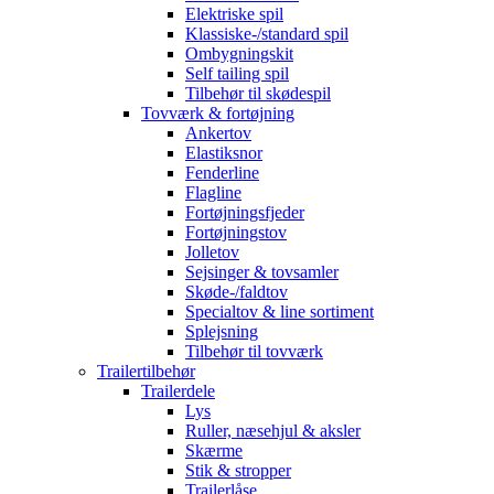
Elektriske spil
Klassiske-/standard spil
Ombygningskit
Self tailing spil
Tilbehør til skødespil
Tovværk & fortøjning
Ankertov
Elastiksnor
Fenderline
Flagline
Fortøjningsfjeder
Fortøjningstov
Jolletov
Sejsinger & tovsamler
Skøde-/faldtov
Specialtov & line sortiment
Splejsning
Tilbehør til tovværk
Trailertilbehør
Trailerdele
Lys
Ruller, næsehjul & aksler
Skærme
Stik & stropper
Trailerlåse