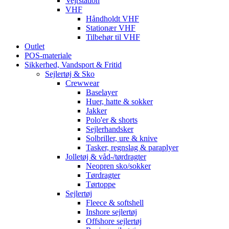
Vejrstation
VHF
Håndholdt VHF
Stationær VHF
Tilbehør til VHF
Outlet
POS-materiale
Sikkerhed, Vandsport & Fritid
Sejlertøj & Sko
Crewwear
Baselayer
Huer, hatte & sokker
Jakker
Polo'er & shorts
Sejlerhandsker
Solbriller, ure & knive
Tasker, regnslag & paraplyer
Jolletøj & våd-/tørdragter
Neopren sko/sokker
Tørdragter
Tørtoppe
Sejlertøj
Fleece & softshell
Inshore sejlertøj
Offshore sejlertøj