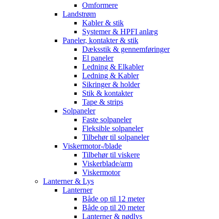
Omformere
Landstrøm
Kabler & stik
Systemer & HPFI anlæg
Paneler, kontakter & stik
Dæksstik & gennemføringer
El paneler
Ledning & Elkabler
Ledning & Kabler
Sikringer & holder
Stik & kontakter
Tape & strips
Solpaneler
Faste solpaneler
Fleksible solpaneler
Tilbehør til solpaneler
Viskermotor-/blade
Tilbehør til viskere
Viskerblade/arm
Viskermotor
Lanterner & Lys
Lanterner
Både op til 12 meter
Både op til 20 meter
Lanterner & nødlys