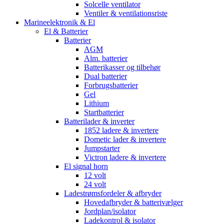
Solcelle ventilator
Ventiler & ventilationsriste
Marineelektronik & El
El & Batterier
Batterier
AGM
Alm. batterier
Batterikasser og tilbehør
Dual batterier
Forbrugsbatterier
Gel
Lithium
Startbatterier
Batterilader & inverter
1852 ladere & invertere
Dometic lader & invertere
Jumpstarter
Victron ladere & invertere
El signal horn
12 volt
24 volt
Ladestrømsfordeler & afbryder
Hovedafbryder & batterivælger
Jordplan/isolator
Ladekontrol & isolator