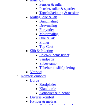
Malergrej
Pensler & ruller
Pensler, ruller & spartler
Tape/afdækning & masker
Maling, olie & lak
Bundmaling
Drevmaling
Fortynder
Motormaling
Olie & lak
Primer
Top Coat
Slib & Polering
Poler-/slibemaskiner
Sandpapir
Slibesvamp
Tilbehør til slib/polering
Værktøj
Komfort ombord
Borde
Bordplader
Klap borde
Konsoller & tilbehør
Diverse komfort
Hynder & madras