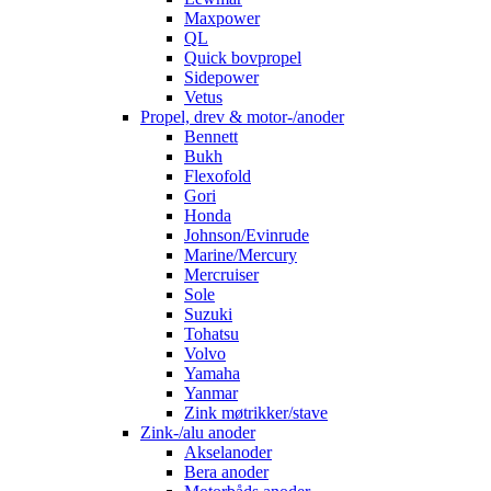
Maxpower
QL
Quick bovpropel
Sidepower
Vetus
Propel, drev & motor-/anoder
Bennett
Bukh
Flexofold
Gori
Honda
Johnson/Evinrude
Marine/Mercury
Mercruiser
Sole
Suzuki
Tohatsu
Volvo
Yamaha
Yanmar
Zink møtrikker/stave
Zink-/alu anoder
Akselanoder
Bera anoder