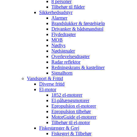
8 personer
Tilbehør til flåder
Sikkerhedsudstyr
Alarmer
Brandslukker & førstehjælp
Drivanker & bådsmandstol
Flydedragter
MOB
Nødlys
Nødsignaler
Overlevelsesdragter
Radar reflektor
Redningskrans & kasteliner
Signalhorn
Vandsport & Fritid
Diverse fritid
El-motor
1852 el-motorer
El-påhængsmotorer
Epropulsion el-motorer
Epropulsion tilbehør
MotorGuide el-motorer
Tilbehør til el-motor
Fiskestænger & Grej
Fiskegrej & Tilbehør