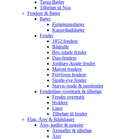
Targa Bøjler
Tilbehør til Noa
Fendere & Bøjer
Bøjer
Fortøjningsbøjer
Kapsejlladsbøjer
Fender
1852 fendere
Bådrulle
Bro-/plade fender
Dan-fendere
Jordbær-/kugle fender
Majoni fendere
Polyform fendere
Single-eye fender
Stævn-/pude & stepfender
Fenderline-/overtræk & tilbehør
Fender overtræk
Holdere
Liner
Tilbehør til fender
Flag, Årer & Bådshager
Årer, padler & pagajer
Åregafler & tilbehør
Årer