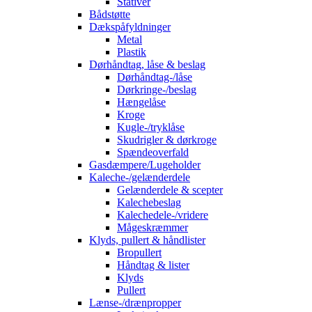
Stativer
Bådstøtte
Dækspåfyldninger
Metal
Plastik
Dørhåndtag, låse & beslag
Dørhåndtag-/låse
Dørkringe-/beslag
Hængelåse
Kroge
Kugle-/tryklåse
Skudrigler & dørkroge
Spændeoverfald
Gasdæmpere/Lugeholder
Kaleche-/gelænderdele
Gelænderdele & scepter
Kalechebeslag
Kalechedele-/vridere
Mågeskræmmer
Klyds, pullert & håndlister
Bropullert
Håndtag & lister
Klyds
Pullert
Lænse-/drænpropper