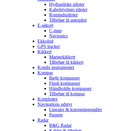
Hydrauliske piloter
Kabelstyrings piloter
Rorpindspiloter
Tilbehør til autopilot
E-søkort
C-map
Navionics
Ekkolod
GPS tracker
Kikkert
Marinekikkert
Tilbehør til kikkert
Kombi instrumenter
Kompas
Bøjle kompasser
Flush kompasser
Håndholdte kompasser
Tilbehør til kompas
Kortplotter
Navigations udstyr
Linealer & krængningsmåler
Passere
Radar
B&G Radar
Kabler & tilbehør