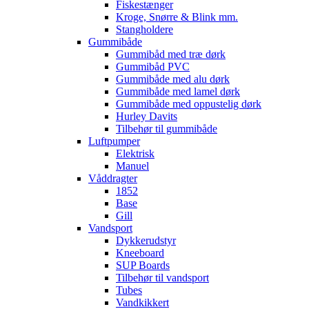
Fiskestænger
Kroge, Snørre & Blink mm.
Stangholdere
Gummibåde
Gummibåd med træ dørk
Gummibåd PVC
Gummibåde med alu dørk
Gummibåde med lamel dørk
Gummibåde med oppustelig dørk
Hurley Davits
Tilbehør til gummibåde
Luftpumper
Elektrisk
Manuel
Våddragter
1852
Base
Gill
Vandsport
Dykkerudstyr
Kneeboard
SUP Boards
Tilbehør til vandsport
Tubes
Vandkikkert