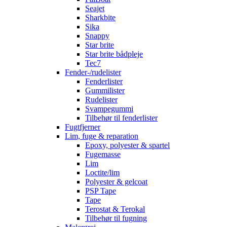
Seajet
Sharkbite
Sika
Snappy
Star brite
Star brite bådpleje
Tec7
Fender-/rudelister
Fenderlister
Gummilister
Rudelister
Svampegummi
Tilbehør til fenderlister
Fugtfjerner
Lim, fuge & reparation
Epoxy, polyester & spartel
Fugemasse
Lim
Loctite/lim
Polyester & gelcoat
PSP Tape
Tape
Terostat & Terokal
Tilbehør til fugning