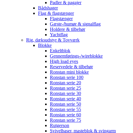
Padler & pagajer
Bådshager
Flag & flagstænger
Flagstænger
Gæste-/humør & signalflag
Holdere & tilbehør
Yachtflag
Rig, dæksudstyr & Tovværk
Blokke
Enkeltblok
Gennemførings-/wireblokke
High load eyes
Reservedele & tilbehør
Ronstan mini blokke
Ronstan serie 100
Ronstan serie 20
Ronstan serie 25
Ronstan serie 30
Ronstan serie 40
Ronstan serie 50
Ronstan serie 55
Ronstan serie 60
Ronstan serie 75
Rutgerson
Svivelbaser, masteblok & svingarm