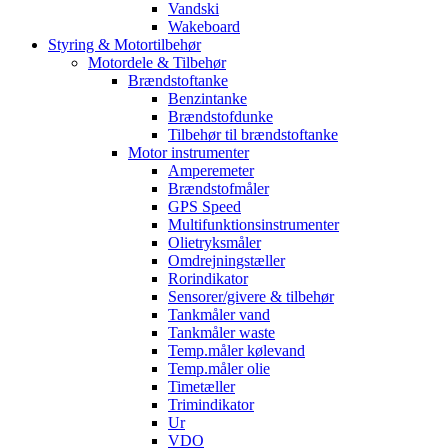
Vandski
Wakeboard
Styring & Motortilbehør
Motordele & Tilbehør
Brændstoftanke
Benzintanke
Brændstofdunke
Tilbehør til brændstoftanke
Motor instrumenter
Amperemeter
Brændstofmåler
GPS Speed
Multifunktionsinstrumenter
Olietryksmåler
Omdrejningstæller
Rorindikator
Sensorer/givere & tilbehør
Tankmåler vand
Tankmåler waste
Temp.måler kølevand
Temp.måler olie
Timetæller
Trimindikator
Ur
VDO