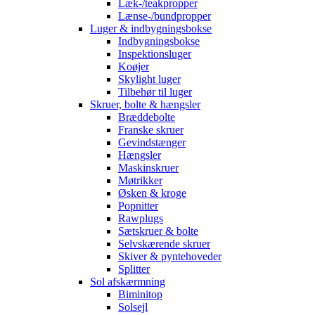
Læk-/teakpropper
Lænse-/bundpropper
Luger & indbygningsbokse
Indbygningsbokse
Inspektionsluger
Koøjer
Skylight luger
Tilbehør til luger
Skruer, bolte & hængsler
Bræddebolte
Franske skruer
Gevindstænger
Hængsler
Maskinskruer
Møtrikker
Øsken & kroge
Popnitter
Rawplugs
Sætskruer & bolte
Selvskærende skruer
Skiver & pyntehoveder
Splitter
Sol afskærmning
Biminitop
Solsejl