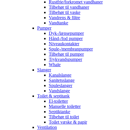
Rustfrie/forkromet vandhaner
Tilbehør til vandhaner
Tilbehør til vaske
Vandrens & filtre
Vandtanke
Pumper
Dyk-/lænsepumper
Hånd-/fod pumper
Niveaukontakter
Spule-/membranpumper
Tilbehør til pumper
Trykvandspumper
Whale
Slanger
Kanalslange
Sanitetsslange
Spuleslanger
Vandslange
Toilet & septitank
El-toiletter
Manuelle toiletter
Septiktanke
Tilbehør til toilet
Toilet væske & papir
Ventilation