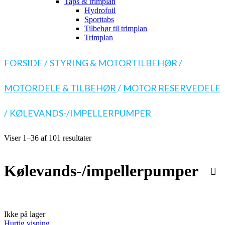
Taps & trimplan
Hydrofoil
Sporttabs
Tilbehør til trimplan
Trimplan
FORSIDE
/
STYRING & MOTORTILBEHØR
/
MOTORDELE & TILBEHØR
/
MOTOR RESERVEDELE
/
KØLEVANDS-/IMPELLERPUMPER
Viser 1–36 af 101 resultater
Kølevands-/impellerpumper
Ikke på lager
Hurtig visning