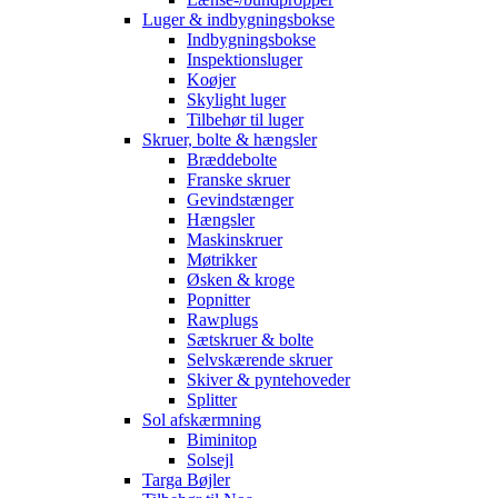
Luger & indbygningsbokse
Indbygningsbokse
Inspektionsluger
Koøjer
Skylight luger
Tilbehør til luger
Skruer, bolte & hængsler
Bræddebolte
Franske skruer
Gevindstænger
Hængsler
Maskinskruer
Møtrikker
Øsken & kroge
Popnitter
Rawplugs
Sætskruer & bolte
Selvskærende skruer
Skiver & pyntehoveder
Splitter
Sol afskærmning
Biminitop
Solsejl
Targa Bøjler