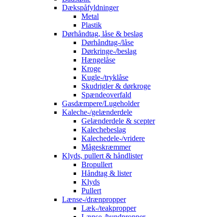
Dækspåfyldninger
Metal
Plastik
Dørhåndtag, låse & beslag
Dørhåndtag-/låse
Dørkringe-/beslag
Hængelåse
Kroge
Kugle-/tryklåse
Skudrigler & dørkroge
Spændeoverfald
Gasdæmpere/Lugeholder
Kaleche-/gelænderdele
Gelænderdele & scepter
Kalechebeslag
Kalechedele-/vridere
Mågeskræmmer
Klyds, pullert & håndlister
Bropullert
Håndtag & lister
Klyds
Pullert
Lænse-/drænpropper
Læk-/teakpropper
Lænse-/bundpropper