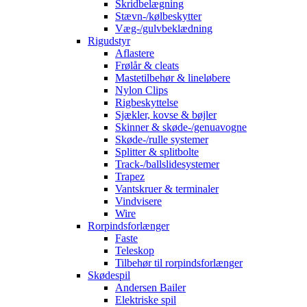
Skridbelægning
Stævn-/kølbeskytter
Væg-/gulvbeklædning
Rigudstyr
Aflastere
Frølår & cleats
Mastetilbehør & lineløbere
Nylon Clips
Rigbeskyttelse
Sjækler, kovse & bøjler
Skinner & skøde-/genuavogne
Skøde-/rulle systemer
Splitter & splitbolte
Track-/ballslidesystemer
Trapez
Vantskruer & terminaler
Vindvisere
Wire
Rorpindsforlænger
Faste
Teleskop
Tilbehør til rorpindsforlænger
Skødespil
Andersen Bailer
Elektriske spil