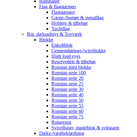
Bådshager
Flag & flagstænger
Flagstænger
Gæste-/humør & signalflag
Holdere & tilbehør
Yachtflag
Rig, dæksudstyr & Tovværk
Blokke
Enkeltblok
Gennemførings-/wireblokke
High load eyes
Reservedele & tilbehør
Ronstan mini blokke
Ronstan serie 100
Ronstan serie 20
Ronstan serie 25
Ronstan serie 30
Ronstan serie 40
Ronstan serie 50
Ronstan serie 55
Ronstan serie 60
Ronstan serie 75
Rutgerson
Svivelbaser, masteblok & svingarm
Dæks-/vægbeklædning