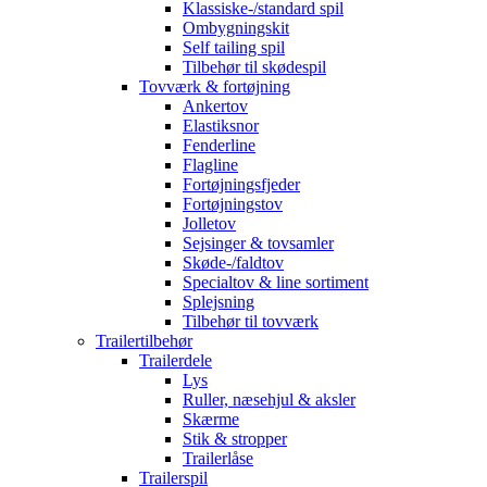
Klassiske-/standard spil
Ombygningskit
Self tailing spil
Tilbehør til skødespil
Tovværk & fortøjning
Ankertov
Elastiksnor
Fenderline
Flagline
Fortøjningsfjeder
Fortøjningstov
Jolletov
Sejsinger & tovsamler
Skøde-/faldtov
Specialtov & line sortiment
Splejsning
Tilbehør til tovværk
Trailertilbehør
Trailerdele
Lys
Ruller, næsehjul & aksler
Skærme
Stik & stropper
Trailerlåse
Trailerspil