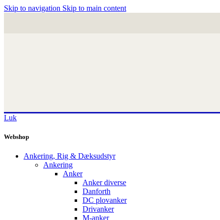
Skip to navigation
Skip to main content
Luk
Webshop
Ankering, Rig & Dæksudstyr
Ankering
Anker
Anker diverse
Danforth
DC plovanker
Drivanker
M-anker