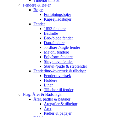
Tilbehør til Noa
Fendere & Bøjer
Bøjer
Fortøjningsbøjer
Kapsejlladsbøjer
Fender
1852 fendere
Bådrulle
Bro-/plade fender
Dan-fendere
Jordbær-/kugle fender
Majoni fendere
Polyform fendere
Single-eye fender
Stævn-/pude & stepfender
Fenderline-/overtræk & tilbehør
Fender overtræk
Holdere
Liner
Tilbehør til fender
Flag, Årer & Bådshager
Årer, padler & pagajer
Åregafler & tilbehør
Årer
Padler & pagajer