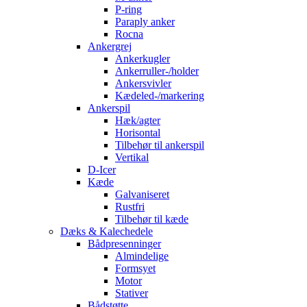
P-ring
Paraply anker
Rocna
Ankergrej
Ankerkugler
Ankerruller-/holder
Ankersvivler
Kædeled-/markering
Ankerspil
Hæk/agter
Horisontal
Tilbehør til ankerspil
Vertikal
D-Icer
Kæde
Galvaniseret
Rustfri
Tilbehør til kæde
Dæks & Kalechedele
Bådpresenninger
Almindelige
Formsyet
Motor
Stativer
Bådstøtte