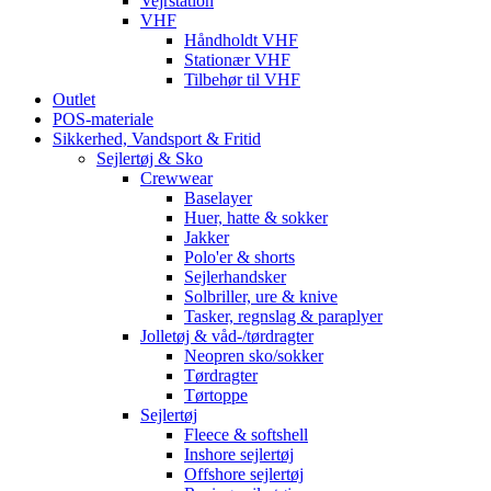
Vejrstation
VHF
Håndholdt VHF
Stationær VHF
Tilbehør til VHF
Outlet
POS-materiale
Sikkerhed, Vandsport & Fritid
Sejlertøj & Sko
Crewwear
Baselayer
Huer, hatte & sokker
Jakker
Polo'er & shorts
Sejlerhandsker
Solbriller, ure & knive
Tasker, regnslag & paraplyer
Jolletøj & våd-/tørdragter
Neopren sko/sokker
Tørdragter
Tørtoppe
Sejlertøj
Fleece & softshell
Inshore sejlertøj
Offshore sejlertøj