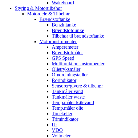
Wakeboard
Styring & Motortilbehør
Motordele & Tilbehør
Brændstoftanke
Benzintanke
Brændstofdunke
Tilbehør til brændstoftanke
Motor instrumenter
Amperemeter
Brændstofmåler
GPS Speed
Multifunktionsinstrumenter
Olietryksmåler
Omdrejningstæller
Rorindikator
Sensorer/givere & tilbehør
Tankmåler vand
Tankmåler waste
Temp.måler kølevand
Temp.måler olie
Timetæller
Trimindikator
Ur
VDO
Voltmeter