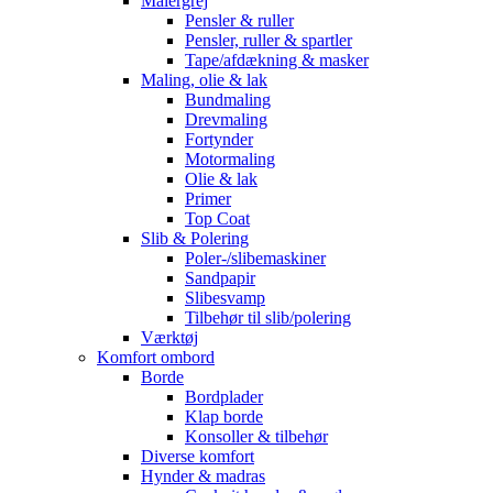
Malergrej
Pensler & ruller
Pensler, ruller & spartler
Tape/afdækning & masker
Maling, olie & lak
Bundmaling
Drevmaling
Fortynder
Motormaling
Olie & lak
Primer
Top Coat
Slib & Polering
Poler-/slibemaskiner
Sandpapir
Slibesvamp
Tilbehør til slib/polering
Værktøj
Komfort ombord
Borde
Bordplader
Klap borde
Konsoller & tilbehør
Diverse komfort
Hynder & madras