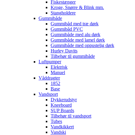
Fiskestænger
Kroge, Snørre & Blink mm.
Stangholdere
Gummibåde
Gummibåd med træ dørk
Gummibåd PVC
Gummibåde med alu dørk
Gummibåde med lamel dørk
Gummibåde med oppustelig dørk
Hurley Davits
Tilbehør til gummibåde
Luftpumper
Elektrisk
Manuel
Våddragter
1852
Base
Vandsport
Dykkerudstyr
Kneeboard
SUP Boards
Tilbehør til vandsport
Tubes
Vandkikkert
Vandski