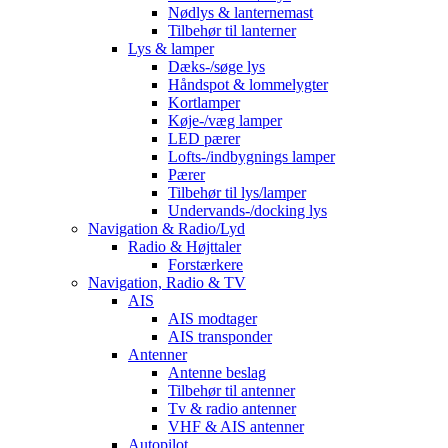
Nødlys & lanternemast
Tilbehør til lanterner
Lys & lamper
Dæks-/søge lys
Håndspot & lommelygter
Kortlamper
Køje-/væg lamper
LED pærer
Lofts-/indbygnings lamper
Pærer
Tilbehør til lys/lamper
Undervands-/docking lys
Navigation & Radio/Lyd
Radio & Højttaler
Forstærkere
Navigation, Radio & TV
AIS
AIS modtager
AIS transponder
Antenner
Antenne beslag
Tilbehør til antenner
Tv & radio antenner
VHF & AIS antenner
Autopilot