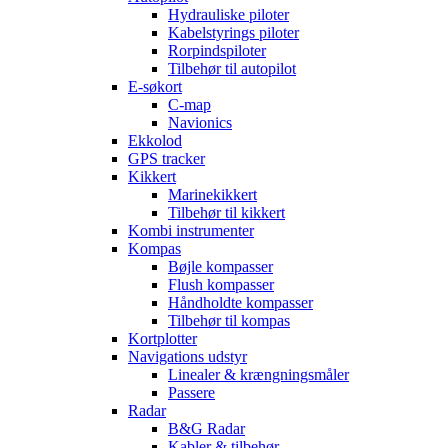
Hydrauliske piloter
Kabelstyrings piloter
Rorpindspiloter
Tilbehør til autopilot
E-søkort
C-map
Navionics
Ekkolod
GPS tracker
Kikkert
Marinekikkert
Tilbehør til kikkert
Kombi instrumenter
Kompas
Bøjle kompasser
Flush kompasser
Håndholdte kompasser
Tilbehør til kompas
Kortplotter
Navigations udstyr
Linealer & krængningsmåler
Passere
Radar
B&G Radar
Kabler & tilbehør