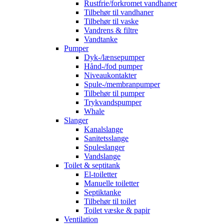
Rustfrie/forkromet vandhaner
Tilbehør til vandhaner
Tilbehør til vaske
Vandrens & filtre
Vandtanke
Pumper
Dyk-/lænsepumper
Hånd-/fod pumper
Niveaukontakter
Spule-/membranpumper
Tilbehør til pumper
Trykvandspumper
Whale
Slanger
Kanalslange
Sanitetsslange
Spuleslanger
Vandslange
Toilet & septitank
El-toiletter
Manuelle toiletter
Septiktanke
Tilbehør til toilet
Toilet væske & papir
Ventilation