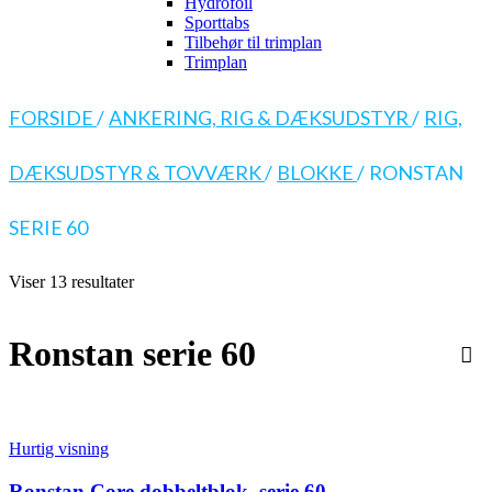
Hydrofoil
Sporttabs
Tilbehør til trimplan
Trimplan
FORSIDE
/
ANKERING, RIG & DÆKSUDSTYR
/
RIG,
DÆKSUDSTYR & TOVVÆRK
/
BLOKKE
/
RONSTAN
SERIE 60
Viser 13 resultater
Ronstan serie 60
Hurtig visning
Ronstan Core dobbeltblok, serie 60