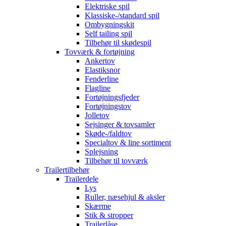
Elektriske spil
Klassiske-/standard spil
Ombygningskit
Self tailing spil
Tilbehør til skødespil
Tovværk & fortøjning
Ankertov
Elastiksnor
Fenderline
Flagline
Fortøjningsfjeder
Fortøjningstov
Jolletov
Sejsinger & tovsamler
Skøde-/faldtov
Specialtov & line sortiment
Splejsning
Tilbehør til tovværk
Trailertilbehør
Trailerdele
Lys
Ruller, næsehjul & aksler
Skærme
Stik & stropper
Trailerlåse