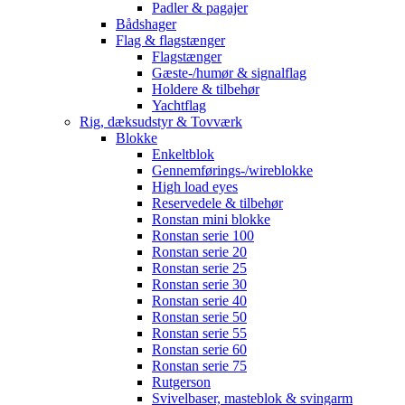
Padler & pagajer
Bådshager
Flag & flagstænger
Flagstænger
Gæste-/humør & signalflag
Holdere & tilbehør
Yachtflag
Rig, dæksudstyr & Tovværk
Blokke
Enkeltblok
Gennemførings-/wireblokke
High load eyes
Reservedele & tilbehør
Ronstan mini blokke
Ronstan serie 100
Ronstan serie 20
Ronstan serie 25
Ronstan serie 30
Ronstan serie 40
Ronstan serie 50
Ronstan serie 55
Ronstan serie 60
Ronstan serie 75
Rutgerson
Svivelbaser, masteblok & svingarm