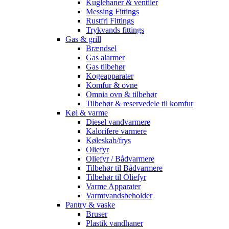
Kuglehaner & ventiler
Messing Fittings
Rustfri Fittings
Trykvands fittings
Gas & grill
Brændsel
Gas alarmer
Gas tilbehør
Kogeapparater
Komfur & ovne
Omnia ovn & tilbehør
Tilbehør & reservedele til komfur
Køl & varme
Diesel vandvarmere
Kalorifere varmere
Køleskab/frys
Oliefyr
Oliefyr / Bådvarmere
Tilbehør til Bådvarmere
Tilbehør til Oliefyr
Varme Apparater
Varmtvandsbeholder
Pantry & vaske
Bruser
Plastik vandhaner