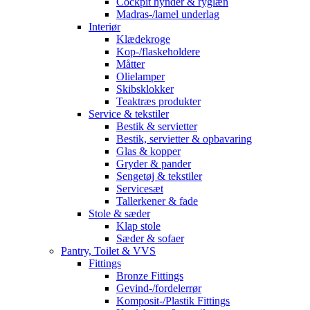
Cockpit hynder & ryglæn
Madras-/lamel underlag
Interiør
Klædekroge
Kop-/flaskeholdere
Måtter
Olielamper
Skibsklokker
Teaktræs produkter
Service & tekstiler
Bestik & servietter
Bestik, servietter & opbavaring
Glas & kopper
Gryder & pander
Sengetøj & tekstiler
Servicesæt
Tallerkener & fade
Stole & sæder
Klap stole
Sæder & sofaer
Pantry, Toilet & VVS
Fittings
Bronze Fittings
Gevind-/fordelerrør
Komposit-/Plastik Fittings