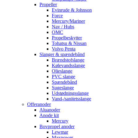
Propeller
Evinrude & Johnson
Force
Mercury/Mariner
Nav / Hubs
OMC
Propelbeskytter
Tohatsu & Nissan
Volvo Penta
Slanger & spændebånd
Brændstofslange
Kølevandsslange
Olieslange
PVC slange
Spændebånd
Sugeslange
Udstødningsslange
Vand-/sanitetsslange
Offeranoder
Aluanoder
Anode kit
Mercury
Bovpropel anoder
Lewmar
Maxpower