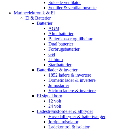
Solcelle ventilator
Ventiler & ventilationsriste
Marineelektronik & El
El & Batterier
Batterier
AGM
Alm. batterier
Batterikasser og tilbehør
Dual batterier
Forbrugsbatterier
Gel
Lithium
Startbatterier
Batterilader & inverter
1852 ladere & invertere
Dometic lader & invertere
Jumpstarter
Victron ladere & invertere
El signal horn
12 volt
24 volt
Ladestrømsfordeler & afbryder
Hovedafbryder & batterivælger
Jordplan/isolator
Ladekontrol & isolator