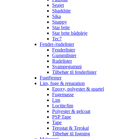
Seajet
Sharkbite
Sika
Snappy
Star brite
Star brite bådpleje
Tec7
Fender-/rudelister
Fenderlister
Gummilister
Rudelister
Svampegummi
Tilbehør til fenderlister
Fugtfjerner
Lim, fuge & reparation
Epoxy, polyester & spartel
Fugemasse
Lim
Loctite/lim
Polyester & gelcoat
PSP Tape
Tape
Terostat & Terokal
Tilbehør til fugning