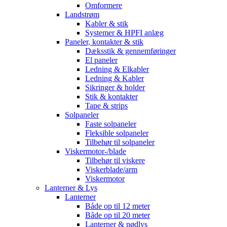
Omformere
Landstrøm
Kabler & stik
Systemer & HPFI anlæg
Paneler, kontakter & stik
Dæksstik & gennemføringer
El paneler
Ledning & Elkabler
Ledning & Kabler
Sikringer & holder
Stik & kontakter
Tape & strips
Solpaneler
Faste solpaneler
Fleksible solpaneler
Tilbehør til solpaneler
Viskermotor-/blade
Tilbehør til viskere
Viskerblade/arm
Viskermotor
Lanterner & Lys
Lanterner
Både op til 12 meter
Både op til 20 meter
Lanterner & nødlys