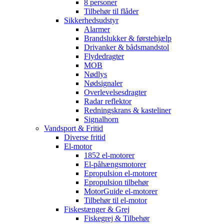
8 personer
Tilbehør til flåder
Sikkerhedsudstyr
Alarmer
Brandslukker & førstehjælp
Drivanker & bådsmandstol
Flydedragter
MOB
Nødlys
Nødsignaler
Overlevelsesdragter
Radar reflektor
Redningskrans & kasteliner
Signalhorn
Vandsport & Fritid
Diverse fritid
El-motor
1852 el-motorer
El-påhængsmotorer
Epropulsion el-motorer
Epropulsion tilbehør
MotorGuide el-motorer
Tilbehør til el-motor
Fiskestænger & Grej
Fiskegrej & Tilbehør