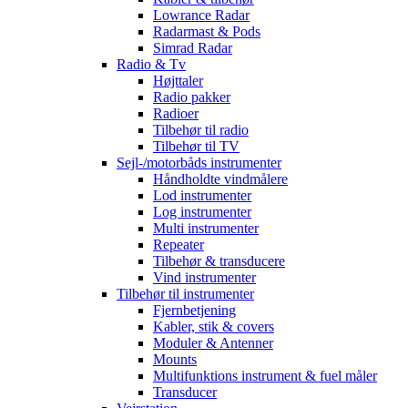
Lowrance Radar
Radarmast & Pods
Simrad Radar
Radio & Tv
Højttaler
Radio pakker
Radioer
Tilbehør til radio
Tilbehør til TV
Sejl-/motorbåds instrumenter
Håndholdte vindmålere
Lod instrumenter
Log instrumenter
Multi instrumenter
Repeater
Tilbehør & transducere
Vind instrumenter
Tilbehør til instrumenter
Fjernbetjening
Kabler, stik & covers
Moduler & Antenner
Mounts
Multifunktions instrument & fuel måler
Transducer