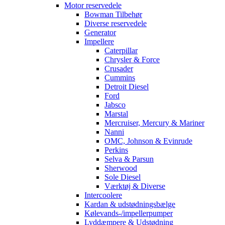
Motor reservedele
Bowman Tilbehør
Diverse reservedele
Generator
Impellere
Caterpillar
Chrysler & Force
Crusader
Cummins
Detroit Diesel
Ford
Jabsco
Marstal
Mercruiser, Mercury & Mariner
Nanni
OMC, Johnson & Evinrude
Perkins
Selva & Parsun
Sherwood
Sole Diesel
Værktøj & Diverse
Intercoolere
Kardan & udstødningsbælge
Kølevands-/impellerpumper
Lyddæmpere & Udstødning