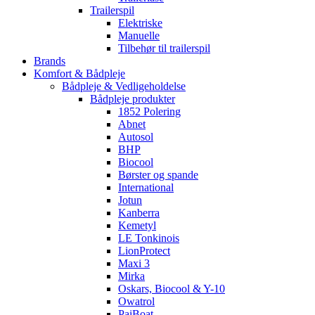
Trailerspil
Elektriske
Manuelle
Tilbehør til trailerspil
Brands
Komfort & Bådpleje
Bådpleje & Vedligeholdelse
Bådpleje produkter
1852 Polering
Abnet
Autosol
BHP
Biocool
Børster og spande
International
Jotun
Kanberra
Kemetyl
LE Tonkinois
LionProtect
Maxi 3
Mirka
Oskars, Biocool & Y-10
Owatrol
PaiBoat