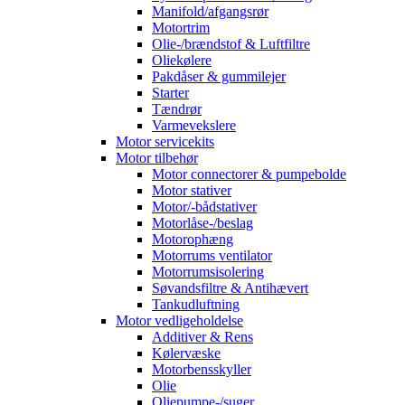
Manifold/afgangsrør
Motortrim
Olie-/brændstof & Luftfiltre
Oliekølere
Pakdåser & gummilejer
Starter
Tændrør
Varmevekslere
Motor servicekits
Motor tilbehør
Motor connectorer & pumpebolde
Motor stativer
Motor/-bådstativer
Motorlåse-/beslag
Motorophæng
Motorrums ventilator
Motorrumsisolering
Søvandsfiltre & Antihævert
Tankudluftning
Motor vedligeholdelse
Additiver & Rens
Kølervæske
Motorbensskyller
Olie
Oliepumpe-/suger