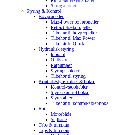
Rund-/tallerken anoder
Skrog anoder
Styring & Kontrol
Bovpropeller
Max-Power bovpropeller
Retract-/hækpropeller
Tilbehør til bovpropeller
Tilbehør til Max Power
Tilbehør til Quick
Hydraulisk styring
Inboard
Outboard
Ratpumper
Styringspakker
Tilbehør til styring
Kontrol-/styre kabler & bokse
Kontrol-/stopkabler
Styre-/kontrol bokse
Styrekabler
Tilbehør til kontrolkabler/boks
Rat
Motorbåde
Sejlbåde
Tabs & trimplan
Taps & trimplan