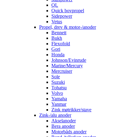
QL
Quick bovpropel
Sidepower
Vetus
Propel, drev & motor-/anoder
Bennett
Bukh
Flexofold
Gori
Honda
Johnson/Evinrude
Marine/Mercury
Mercruiser
Sole
Suzuki
Tohatsu
Volvo
Yamaha
Yanmar
Zink møtrikker/stave
Zink-/alu anoder
Akselanoder
Bera anoder
Motorbåds anoder