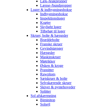
Læk-/teakpropper
Lænse-/bundpropper
Luger & indbygningsbokse
Indbygningsbokse
Inspektionsluger
Koøjer
Skylight luger
Tilbehør til luger
Skruer, bolte & hængsler
Bræddebolte
Franske skruer
Gevindstænger
Hængsler
Maskinskruer
Møtrikker
Øsken & kroge
Popnitter
Rawplugs
Sætskruer & bolte
Selvskærende skruer
Skiver & pyntehoveder
Splitter
Sol afskærmning
Biminitop
Solsejl