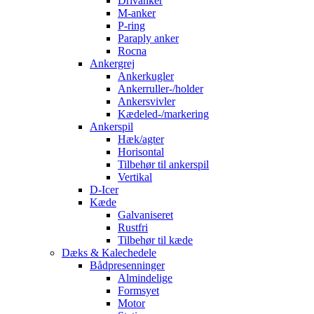
Drivanker
M-anker
P-ring
Paraply anker
Rocna
Ankergrej
Ankerkugler
Ankerruller-/holder
Ankersvivler
Kædeled-/markering
Ankerspil
Hæk/agter
Horisontal
Tilbehør til ankerspil
Vertikal
D-Icer
Kæde
Galvaniseret
Rustfri
Tilbehør til kæde
Dæks & Kalechedele
Bådpresenninger
Almindelige
Formsyet
Motor