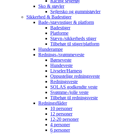
Racing sejlertøj
Sko & støvler
Sejlersko og gummistøvler
Sikkerhed & Badestiger
Bade-/stævnstiger & platform
Badestiger
Platforme
Stævn-/sikkerheds stiger
Tilbehør til stiger/platform
Hunderampe
Rednings-/svømmeveste
Børneveste
Hundeveste
Livseler/Harness
Oppustelige redningsveste
Redningsveste
SOLAS godkendte veste
Svømme-/jolle veste
Tilbehør til redningsveste
Redningsflåder
10 personer
12 personer
12-20 personer
4 personer
6 personer