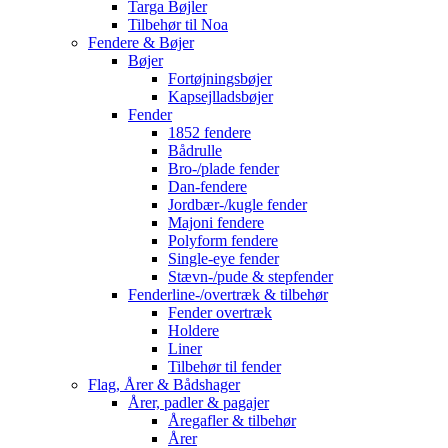
Targa Bøjler
Tilbehør til Noa
Fendere & Bøjer
Bøjer
Fortøjningsbøjer
Kapsejlladsbøjer
Fender
1852 fendere
Bådrulle
Bro-/plade fender
Dan-fendere
Jordbær-/kugle fender
Majoni fendere
Polyform fendere
Single-eye fender
Stævn-/pude & stepfender
Fenderline-/overtræk & tilbehør
Fender overtræk
Holdere
Liner
Tilbehør til fender
Flag, Årer & Bådshager
Årer, padler & pagajer
Åregafler & tilbehør
Årer