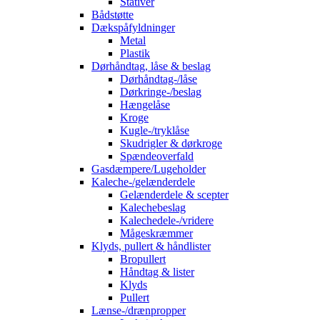
Stativer
Bådstøtte
Dækspåfyldninger
Metal
Plastik
Dørhåndtag, låse & beslag
Dørhåndtag-/låse
Dørkringe-/beslag
Hængelåse
Kroge
Kugle-/tryklåse
Skudrigler & dørkroge
Spændeoverfald
Gasdæmpere/Lugeholder
Kaleche-/gelænderdele
Gelænderdele & scepter
Kalechebeslag
Kalechedele-/vridere
Mågeskræmmer
Klyds, pullert & håndlister
Bropullert
Håndtag & lister
Klyds
Pullert
Lænse-/drænpropper