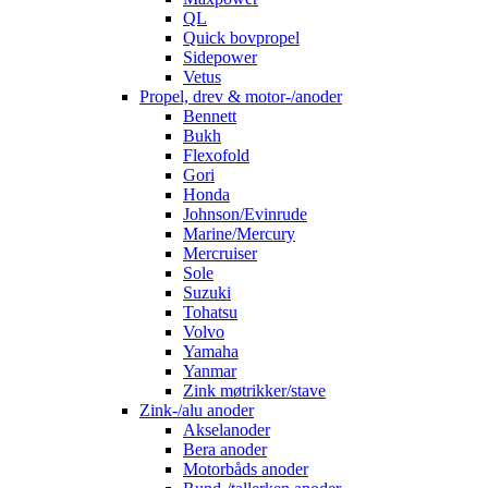
QL
Quick bovpropel
Sidepower
Vetus
Propel, drev & motor-/anoder
Bennett
Bukh
Flexofold
Gori
Honda
Johnson/Evinrude
Marine/Mercury
Mercruiser
Sole
Suzuki
Tohatsu
Volvo
Yamaha
Yanmar
Zink møtrikker/stave
Zink-/alu anoder
Akselanoder
Bera anoder
Motorbåds anoder