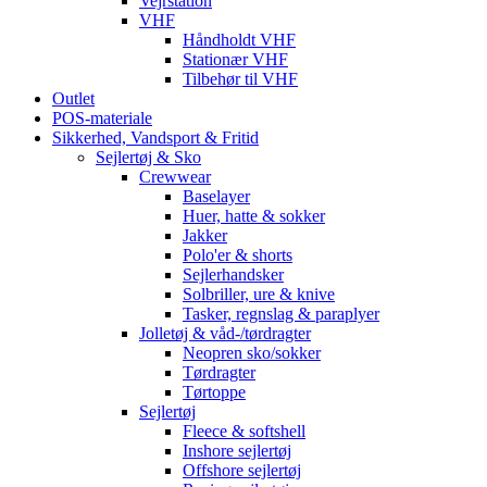
Vejrstation
VHF
Håndholdt VHF
Stationær VHF
Tilbehør til VHF
Outlet
POS-materiale
Sikkerhed, Vandsport & Fritid
Sejlertøj & Sko
Crewwear
Baselayer
Huer, hatte & sokker
Jakker
Polo'er & shorts
Sejlerhandsker
Solbriller, ure & knive
Tasker, regnslag & paraplyer
Jolletøj & våd-/tørdragter
Neopren sko/sokker
Tørdragter
Tørtoppe
Sejlertøj
Fleece & softshell
Inshore sejlertøj
Offshore sejlertøj