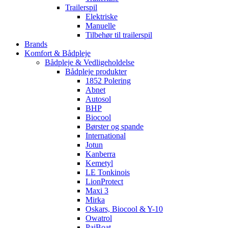
Trailerspil
Elektriske
Manuelle
Tilbehør til trailerspil
Brands
Komfort & Bådpleje
Bådpleje & Vedligeholdelse
Bådpleje produkter
1852 Polering
Abnet
Autosol
BHP
Biocool
Børster og spande
International
Jotun
Kanberra
Kemetyl
LE Tonkinois
LionProtect
Maxi 3
Mirka
Oskars, Biocool & Y-10
Owatrol
PaiBoat