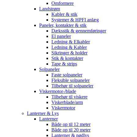
Omformere
Landstrøm
Kabler & stik
Systemer & HPFI anlæg
Paneler, kontakter & stik
Dæksstik & gennemføringer
El paneler
Ledning & Elkabler
Ledning & Kabler
Sikringer & holder
Stik & kontakter
Tape & strips
Solpaneler
Faste solpaneler
Fleksible solpaneler
Tilbehør til solpaneler
Viskermotor-/blade
Tilbehør til viskere
Viskerblade/arm
Viskermotor
Lanterner & Lys
Lanterner
Både op til 12 meter
Både op til 20 meter
Lanterner & nødlys