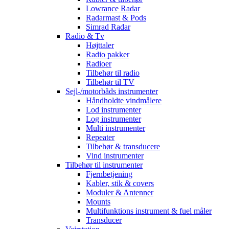
Lowrance Radar
Radarmast & Pods
Simrad Radar
Radio & Tv
Højttaler
Radio pakker
Radioer
Tilbehør til radio
Tilbehør til TV
Sejl-/motorbåds instrumenter
Håndholdte vindmålere
Lod instrumenter
Log instrumenter
Multi instrumenter
Repeater
Tilbehør & transducere
Vind instrumenter
Tilbehør til instrumenter
Fjernbetjening
Kabler, stik & covers
Moduler & Antenner
Mounts
Multifunktions instrument & fuel måler
Transducer