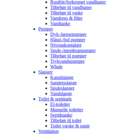
Rustfrie/forkromet vandhaner
Tilbehør til vandhaner
Tilbehør til vaske
Vandrens & filtre
Vandtanke
Pumper
Dyk-/lænsepumper
Hånd-/fod pumper
Niveaukontakter
Spule-/membranpumper
Tilbehør til pumper
Trykvandspumper
Whale
Slanger
Kanalslange
Sanitetsslange
Spuleslanger
Vandslange
Toilet & septitank
El-toiletter
Manuelle toiletter
Septiktanke
Tilbehør til toilet
Toilet væske & papir
Ventilation