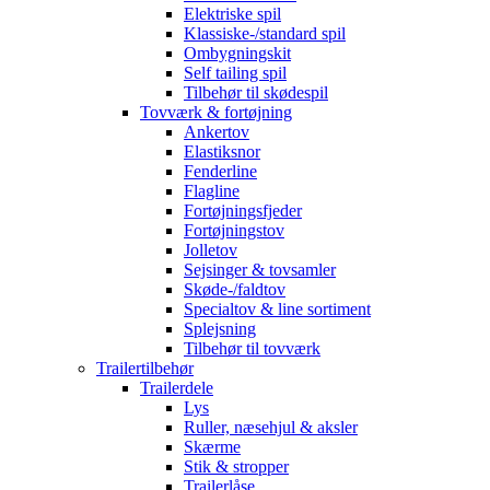
Elektriske spil
Klassiske-/standard spil
Ombygningskit
Self tailing spil
Tilbehør til skødespil
Tovværk & fortøjning
Ankertov
Elastiksnor
Fenderline
Flagline
Fortøjningsfjeder
Fortøjningstov
Jolletov
Sejsinger & tovsamler
Skøde-/faldtov
Specialtov & line sortiment
Splejsning
Tilbehør til tovværk
Trailertilbehør
Trailerdele
Lys
Ruller, næsehjul & aksler
Skærme
Stik & stropper
Trailerlåse