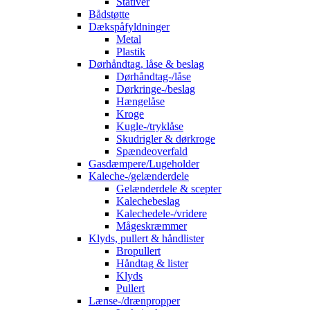
Stativer
Bådstøtte
Dækspåfyldninger
Metal
Plastik
Dørhåndtag, låse & beslag
Dørhåndtag-/låse
Dørkringe-/beslag
Hængelåse
Kroge
Kugle-/tryklåse
Skudrigler & dørkroge
Spændeoverfald
Gasdæmpere/Lugeholder
Kaleche-/gelænderdele
Gelænderdele & scepter
Kalechebeslag
Kalechedele-/vridere
Mågeskræmmer
Klyds, pullert & håndlister
Bropullert
Håndtag & lister
Klyds
Pullert
Lænse-/drænpropper