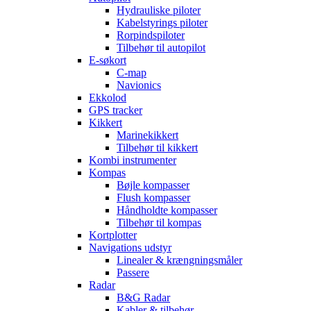
Hydrauliske piloter
Kabelstyrings piloter
Rorpindspiloter
Tilbehør til autopilot
E-søkort
C-map
Navionics
Ekkolod
GPS tracker
Kikkert
Marinekikkert
Tilbehør til kikkert
Kombi instrumenter
Kompas
Bøjle kompasser
Flush kompasser
Håndholdte kompasser
Tilbehør til kompas
Kortplotter
Navigations udstyr
Linealer & krængningsmåler
Passere
Radar
B&G Radar
Kabler & tilbehør