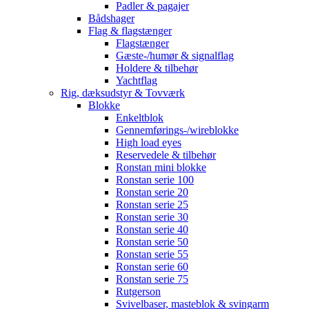
Padler & pagajer
Bådshager
Flag & flagstænger
Flagstænger
Gæste-/humør & signalflag
Holdere & tilbehør
Yachtflag
Rig, dæksudstyr & Tovværk
Blokke
Enkeltblok
Gennemførings-/wireblokke
High load eyes
Reservedele & tilbehør
Ronstan mini blokke
Ronstan serie 100
Ronstan serie 20
Ronstan serie 25
Ronstan serie 30
Ronstan serie 40
Ronstan serie 50
Ronstan serie 55
Ronstan serie 60
Ronstan serie 75
Rutgerson
Svivelbaser, masteblok & svingarm