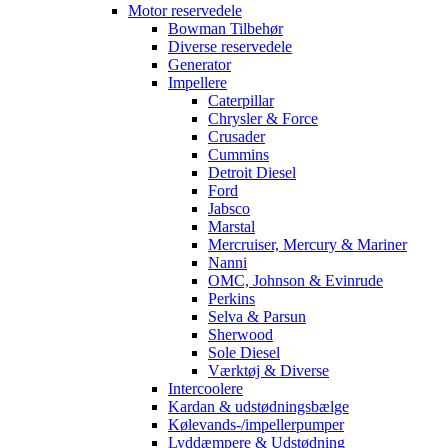
Motor reservedele
Bowman Tilbehør
Diverse reservedele
Generator
Impellere
Caterpillar
Chrysler & Force
Crusader
Cummins
Detroit Diesel
Ford
Jabsco
Marstal
Mercruiser, Mercury & Mariner
Nanni
OMC, Johnson & Evinrude
Perkins
Selva & Parsun
Sherwood
Sole Diesel
Værktøj & Diverse
Intercoolere
Kardan & udstødningsbælge
Kølevands-/impellerpumper
Lyddæmpere & Udstødning