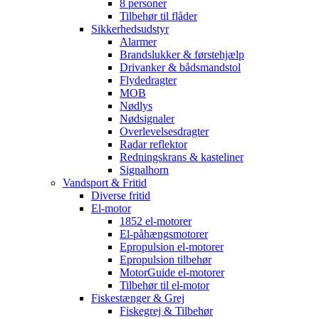
8 personer
Tilbehør til flåder
Sikkerhedsudstyr
Alarmer
Brandslukker & førstehjælp
Drivanker & bådsmandstol
Flydedragter
MOB
Nødlys
Nødsignaler
Overlevelsesdragter
Radar reflektor
Redningskrans & kasteliner
Signalhorn
Vandsport & Fritid
Diverse fritid
El-motor
1852 el-motorer
El-påhængsmotorer
Epropulsion el-motorer
Epropulsion tilbehør
MotorGuide el-motorer
Tilbehør til el-motor
Fiskestænger & Grej
Fiskegrej & Tilbehør