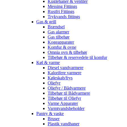
Kuglehaner & ventiler
Messing Fittings
Rustfri Fittings
Trykvands fittings
Gas & grill
Brændsel
Gas alarmer
Gas tilbehør
Kogeapparater
Komfur & ovne
Omnia ovn & tilbehør
Tilbehør & reservedele til komfur
Køl & varme
Diesel vandvarmere
Kalorifere varmere
Køleskab/frys
Oliefyr
Oliefyr / Bådvarmere
Tilbehør til Bådvarmere
Tilbehør til Oliefyr
Varme Apparater
Varmtvandsbeholder
Pantry & vaske
Bruser
Plastik vandhaner