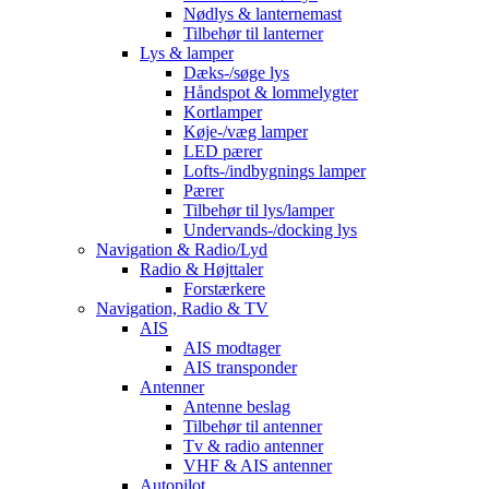
Nødlys & lanternemast
Tilbehør til lanterner
Lys & lamper
Dæks-/søge lys
Håndspot & lommelygter
Kortlamper
Køje-/væg lamper
LED pærer
Lofts-/indbygnings lamper
Pærer
Tilbehør til lys/lamper
Undervands-/docking lys
Navigation & Radio/Lyd
Radio & Højttaler
Forstærkere
Navigation, Radio & TV
AIS
AIS modtager
AIS transponder
Antenner
Antenne beslag
Tilbehør til antenner
Tv & radio antenner
VHF & AIS antenner
Autopilot