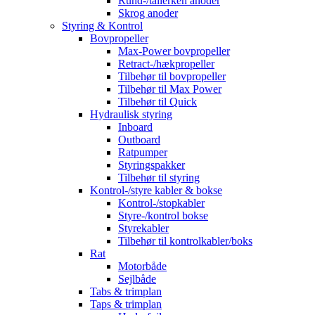
Rund-/tallerken anoder
Skrog anoder
Styring & Kontrol
Bovpropeller
Max-Power bovpropeller
Retract-/hækpropeller
Tilbehør til bovpropeller
Tilbehør til Max Power
Tilbehør til Quick
Hydraulisk styring
Inboard
Outboard
Ratpumper
Styringspakker
Tilbehør til styring
Kontrol-/styre kabler & bokse
Kontrol-/stopkabler
Styre-/kontrol bokse
Styrekabler
Tilbehør til kontrolkabler/boks
Rat
Motorbåde
Sejlbåde
Tabs & trimplan
Taps & trimplan