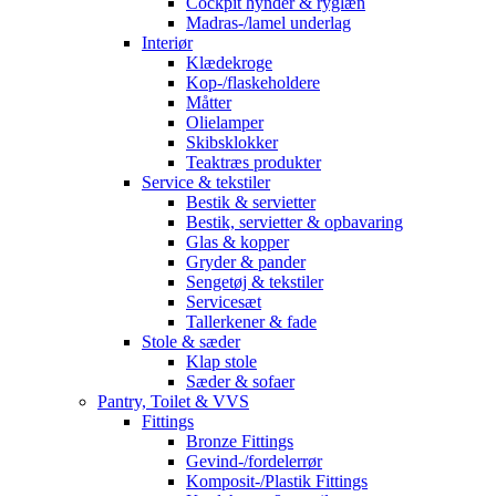
Cockpit hynder & ryglæn
Madras-/lamel underlag
Interiør
Klædekroge
Kop-/flaskeholdere
Måtter
Olielamper
Skibsklokker
Teaktræs produkter
Service & tekstiler
Bestik & servietter
Bestik, servietter & opbavaring
Glas & kopper
Gryder & pander
Sengetøj & tekstiler
Servicesæt
Tallerkener & fade
Stole & sæder
Klap stole
Sæder & sofaer
Pantry, Toilet & VVS
Fittings
Bronze Fittings
Gevind-/fordelerrør
Komposit-/Plastik Fittings