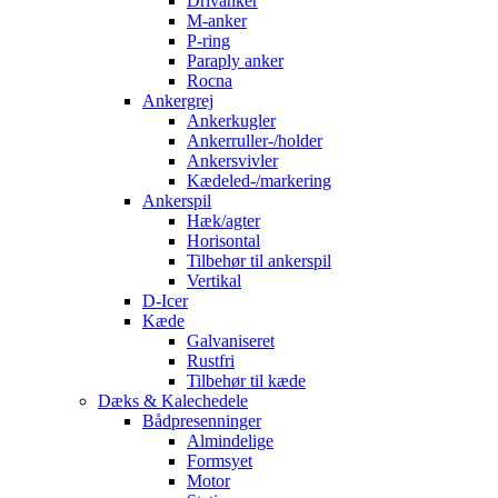
Drivanker
M-anker
P-ring
Paraply anker
Rocna
Ankergrej
Ankerkugler
Ankerruller-/holder
Ankersvivler
Kædeled-/markering
Ankerspil
Hæk/agter
Horisontal
Tilbehør til ankerspil
Vertikal
D-Icer
Kæde
Galvaniseret
Rustfri
Tilbehør til kæde
Dæks & Kalechedele
Bådpresenninger
Almindelige
Formsyet
Motor