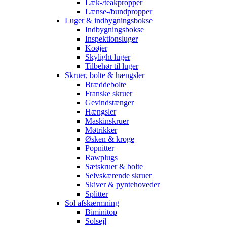
Læk-/teakpropper
Lænse-/bundpropper
Luger & indbygningsbokse
Indbygningsbokse
Inspektionsluger
Koøjer
Skylight luger
Tilbehør til luger
Skruer, bolte & hængsler
Bræddebolte
Franske skruer
Gevindstænger
Hængsler
Maskinskruer
Møtrikker
Øsken & kroge
Popnitter
Rawplugs
Sætskruer & bolte
Selvskærende skruer
Skiver & pyntehoveder
Splitter
Sol afskærmning
Biminitop
Solsejl