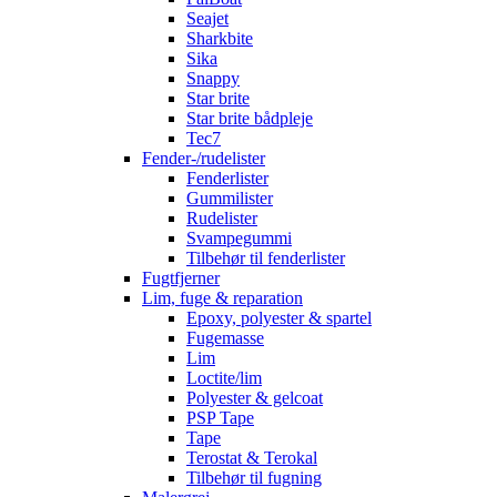
Seajet
Sharkbite
Sika
Snappy
Star brite
Star brite bådpleje
Tec7
Fender-/rudelister
Fenderlister
Gummilister
Rudelister
Svampegummi
Tilbehør til fenderlister
Fugtfjerner
Lim, fuge & reparation
Epoxy, polyester & spartel
Fugemasse
Lim
Loctite/lim
Polyester & gelcoat
PSP Tape
Tape
Terostat & Terokal
Tilbehør til fugning