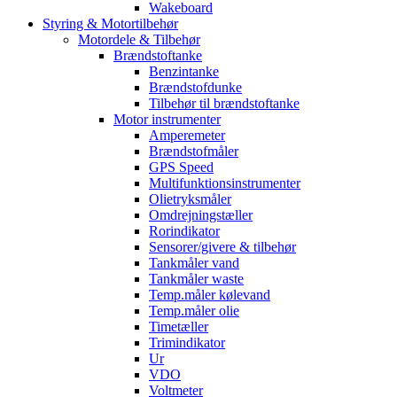
Wakeboard
Styring & Motortilbehør
Motordele & Tilbehør
Brændstoftanke
Benzintanke
Brændstofdunke
Tilbehør til brændstoftanke
Motor instrumenter
Amperemeter
Brændstofmåler
GPS Speed
Multifunktionsinstrumenter
Olietryksmåler
Omdrejningstæller
Rorindikator
Sensorer/givere & tilbehør
Tankmåler vand
Tankmåler waste
Temp.måler kølevand
Temp.måler olie
Timetæller
Trimindikator
Ur
VDO
Voltmeter