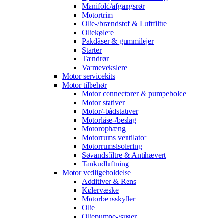
Manifold/afgangsrør
Motortrim
Olie-/brændstof & Luftfiltre
Oliekølere
Pakdåser & gummilejer
Starter
Tændrør
Varmevekslere
Motor servicekits
Motor tilbehør
Motor connectorer & pumpebolde
Motor stativer
Motor/-bådstativer
Motorlåse-/beslag
Motorophæng
Motorrums ventilator
Motorrumsisolering
Søvandsfiltre & Antihævert
Tankudluftning
Motor vedligeholdelse
Additiver & Rens
Kølervæske
Motorbensskyller
Olie
Oliepumpe-/suger