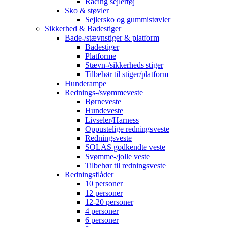
Racing sejlertøj
Sko & støvler
Sejlersko og gummistøvler
Sikkerhed & Badestiger
Bade-/stævnstiger & platform
Badestiger
Platforme
Stævn-/sikkerheds stiger
Tilbehør til stiger/platform
Hunderampe
Rednings-/svømmeveste
Børneveste
Hundeveste
Livseler/Harness
Oppustelige redningsveste
Redningsveste
SOLAS godkendte veste
Svømme-/jolle veste
Tilbehør til redningsveste
Redningsflåder
10 personer
12 personer
12-20 personer
4 personer
6 personer