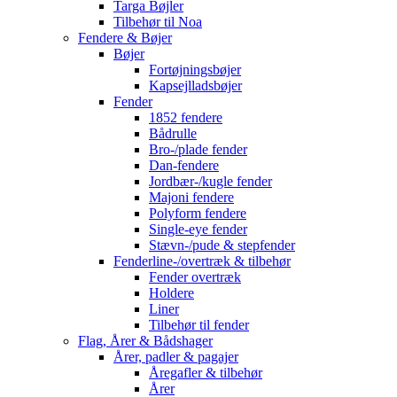
Targa Bøjler
Tilbehør til Noa
Fendere & Bøjer
Bøjer
Fortøjningsbøjer
Kapsejlladsbøjer
Fender
1852 fendere
Bådrulle
Bro-/plade fender
Dan-fendere
Jordbær-/kugle fender
Majoni fendere
Polyform fendere
Single-eye fender
Stævn-/pude & stepfender
Fenderline-/overtræk & tilbehør
Fender overtræk
Holdere
Liner
Tilbehør til fender
Flag, Årer & Bådshager
Årer, padler & pagajer
Åregafler & tilbehør
Årer