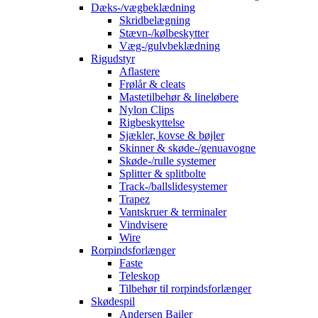
Dæks-/vægbeklædning
Skridbelægning
Stævn-/kølbeskytter
Væg-/gulvbeklædning
Rigudstyr
Aflastere
Frølår & cleats
Mastetilbehør & lineløbere
Nylon Clips
Rigbeskyttelse
Sjækler, kovse & bøjler
Skinner & skøde-/genuavogne
Skøde-/rulle systemer
Splitter & splitbolte
Track-/ballslidesystemer
Trapez
Vantskruer & terminaler
Vindvisere
Wire
Rorpindsforlænger
Faste
Teleskop
Tilbehør til rorpindsforlænger
Skødespil
Andersen Bailer