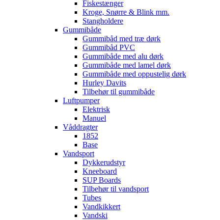
Fiskestænger
Kroge, Snørre & Blink mm.
Stangholdere
Gummibåde
Gummibåd med træ dørk
Gummibåd PVC
Gummibåde med alu dørk
Gummibåde med lamel dørk
Gummibåde med oppustelig dørk
Hurley Davits
Tilbehør til gummibåde
Luftpumper
Elektrisk
Manuel
Våddragter
1852
Base
Vandsport
Dykkerudstyr
Kneeboard
SUP Boards
Tilbehør til vandsport
Tubes
Vandkikkert
Vandski