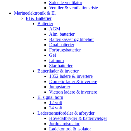
Solcelle ventilator
Ventiler & ventilationsriste
Marineelektronik & El
El & Batterier
Batterier
AGM
Alm. batterier
Batterikasser og tilbehør
Dual batterier
Forbrugsbatterier
Gel
Lithium
Startbatterier
Batterilader & inverter
1852 ladere & invertere
Dometic lader & invertere
Jumpstarter
Victron ladere & invertere
El signal horn
12 volt
24 volt
Ladestrømsfordeler & afbryder
Hovedafbryder & batterivælger
Jordplan/isolator
Ladekontrol & isolator