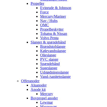
Propeller
Evinrude & Johnson
Force
Mercury/Mariner
Nav / Hubs
OMC
Propelbeskytter
Tohatsu & Nissan
Volvo Penta
Slanger & spændebånd
Brændstofslange
Kølevandsslange
Olieslange
PVC slange
Spændebånd
Sugeslange
Udstødningsslange
Vand-/sanitetsslange
Offeranoder
Aluanoder
Anode kit
Mercury
Bovpropel anoder
Lewmar
Maxpower