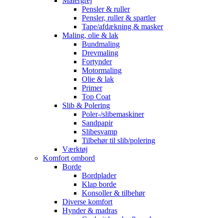
Malergrej
Pensler & ruller
Pensler, ruller & spartler
Tape/afdækning & masker
Maling, olie & lak
Bundmaling
Drevmaling
Fortynder
Motormaling
Olie & lak
Primer
Top Coat
Slib & Polering
Poler-/slibemaskiner
Sandpapir
Slibesvamp
Tilbehør til slib/polering
Værktøj
Komfort ombord
Borde
Bordplader
Klap borde
Konsoller & tilbehør
Diverse komfort
Hynder & madras