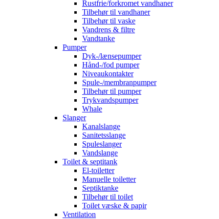
Rustfrie/forkromet vandhaner
Tilbehør til vandhaner
Tilbehør til vaske
Vandrens & filtre
Vandtanke
Pumper
Dyk-/lænsepumper
Hånd-/fod pumper
Niveaukontakter
Spule-/membranpumper
Tilbehør til pumper
Trykvandspumper
Whale
Slanger
Kanalslange
Sanitetsslange
Spuleslanger
Vandslange
Toilet & septitank
El-toiletter
Manuelle toiletter
Septiktanke
Tilbehør til toilet
Toilet væske & papir
Ventilation