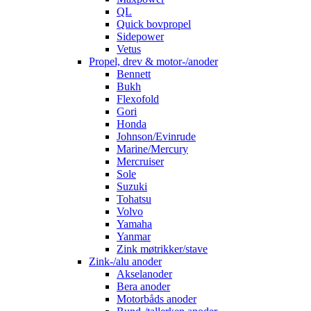
QL
Quick bovpropel
Sidepower
Vetus
Propel, drev & motor-/anoder
Bennett
Bukh
Flexofold
Gori
Honda
Johnson/Evinrude
Marine/Mercury
Mercruiser
Sole
Suzuki
Tohatsu
Volvo
Yamaha
Yanmar
Zink møtrikker/stave
Zink-/alu anoder
Akselanoder
Bera anoder
Motorbåds anoder