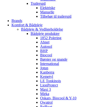
Trailerspil
Elektriske
Manuelle
Tilbehør til trailerspil
Brands
Komfort & Bådpleje
Bådpleje & Vedligeholdelse
Bådpleje produkter
1852 Polering
Abnet
Autosol
BHP
Biocool
Børster og spande
International
Jotun
Kanberra
Kemetyl
LE Tonkinois
LionProtect
Maxi 3
Mirka
Oskars, Biocool & Y-10
Owatrol
PaiBoat