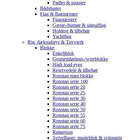
Padler & pagajer
Bådshager
Flag & flagstænger
Flagstænger
Gæste-/humør & signalflag
Holdere & tilbehør
Yachtflag
Rig, dæksudstyr & Tovværk
Blokke
Enkeltblok
Gennemførings-/wireblokke
High load eyes
Reservedele & tilbehør
Ronstan mini blokke
Ronstan serie 100
Ronstan serie 20
Ronstan serie 25
Ronstan serie 30
Ronstan serie 40
Ronstan serie 50
Ronstan serie 55
Ronstan serie 60
Ronstan serie 75
Rutgerson
Svivelbaser, masteblok & svingarm