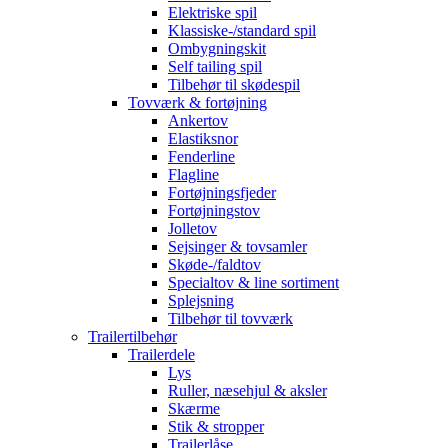
Elektriske spil
Klassiske-/standard spil
Ombygningskit
Self tailing spil
Tilbehør til skødespil
Tovværk & fortøjning
Ankertov
Elastiksnor
Fenderline
Flagline
Fortøjningsfjeder
Fortøjningstov
Jolletov
Sejsinger & tovsamler
Skøde-/faldtov
Specialtov & line sortiment
Splejsning
Tilbehør til tovværk
Trailertilbehør
Trailerdele
Lys
Ruller, næsehjul & aksler
Skærme
Stik & stropper
Trailerlåse