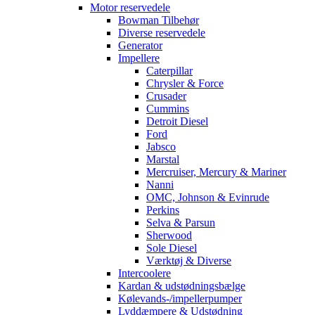
Motor reservedele
Bowman Tilbehør
Diverse reservedele
Generator
Impellere
Caterpillar
Chrysler & Force
Crusader
Cummins
Detroit Diesel
Ford
Jabsco
Marstal
Mercruiser, Mercury & Mariner
Nanni
OMC, Johnson & Evinrude
Perkins
Selva & Parsun
Sherwood
Sole Diesel
Værktøj & Diverse
Intercoolere
Kardan & udstødningsbælge
Kølevands-/impellerpumper
Lyddæmpere & Udstødning