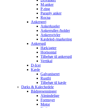
Drivanker
M-anker
P-ring
Paraply anker
Rocna
Ankergrej
Ankerkugler
Ankerruller-/holder
Ankersvivler
Kædeled-/markering
Ankerspil
Hæk/agter
Horisontal
Tilbehør til ankerspil
Vertikal
D-Icer
Kæde
Galvaniseret
Rustfri
Tilbehør til kæde
Dæks & Kalechedele
Bådpresenninger
Almindelige
Formsyet
Motor