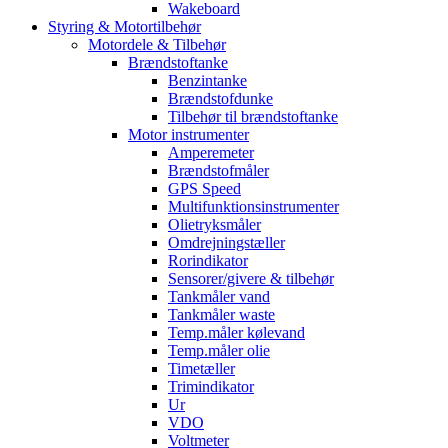
Wakeboard
Styring & Motortilbehør
Motordele & Tilbehør
Brændstoftanke
Benzintanke
Brændstofdunke
Tilbehør til brændstoftanke
Motor instrumenter
Amperemeter
Brændstofmåler
GPS Speed
Multifunktionsinstrumenter
Olietryksmåler
Omdrejningstæller
Rorindikator
Sensorer/givere & tilbehør
Tankmåler vand
Tankmåler waste
Temp.måler kølevand
Temp.måler olie
Timetæller
Trimindikator
Ur
VDO
Voltmeter