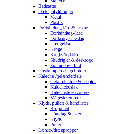
Stativer
Bådstøtte
Dækspåfyldninger
Metal
Plastik
Dørhåndtag, låse & beslag
Dørhåndtag-/låse
Dørkringe-/beslag
Hængelåse
Kroge
Kugle-/tryklåse
Skudrigler & dørkroge
Spændeoverfald
Gasdæmpere/Lugeholder
Kaleche-/gelænderdele
Gelænderdele & scepter
Kalechebeslag
Kalechedele-/vridere
Mågeskræmmer
Klyds, pullert & håndlister
Bropullert
Håndtag & lister
Klyds
Pullert
Lænse-/drænpropper