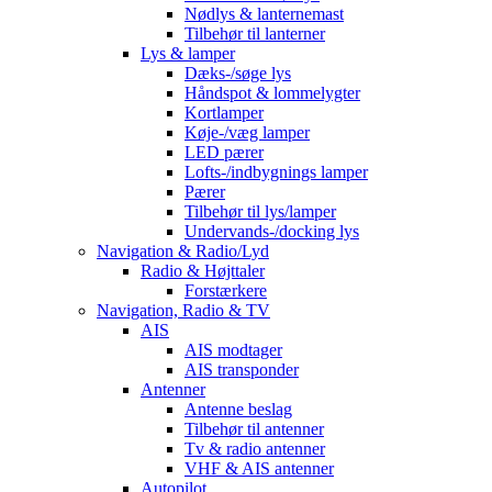
Nødlys & lanternemast
Tilbehør til lanterner
Lys & lamper
Dæks-/søge lys
Håndspot & lommelygter
Kortlamper
Køje-/væg lamper
LED pærer
Lofts-/indbygnings lamper
Pærer
Tilbehør til lys/lamper
Undervands-/docking lys
Navigation & Radio/Lyd
Radio & Højttaler
Forstærkere
Navigation, Radio & TV
AIS
AIS modtager
AIS transponder
Antenner
Antenne beslag
Tilbehør til antenner
Tv & radio antenner
VHF & AIS antenner
Autopilot