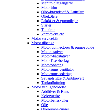
Manifold/afgangsrør
Motortrim
Olie-/brændstof & Luftfiltre
Oliekølere
Pakdåser & gummilejer
Starter
Tændrør
Varmevekslere
Motor servicekits
Motor tilbehør
Motor connectorer & pumpebolde
Motor stativer
Motor/-bådstativer
Motorlåse-/beslag
Motorophæng
Motorrums ventilator
Motorrumsisolering
Søvandsfiltre & Antihævert
Tankudluftning
Motor vedligeholdelse
Additiver & Rens
Kølervæske
Motorbensskyller
Olie
Oliepumpe-/suger