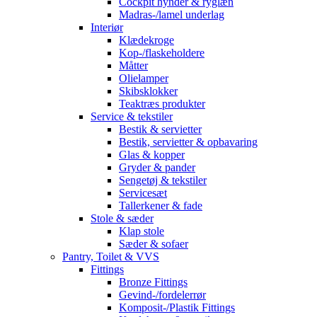
Cockpit hynder & ryglæn
Madras-/lamel underlag
Interiør
Klædekroge
Kop-/flaskeholdere
Måtter
Olielamper
Skibsklokker
Teaktræs produkter
Service & tekstiler
Bestik & servietter
Bestik, servietter & opbavaring
Glas & kopper
Gryder & pander
Sengetøj & tekstiler
Servicesæt
Tallerkener & fade
Stole & sæder
Klap stole
Sæder & sofaer
Pantry, Toilet & VVS
Fittings
Bronze Fittings
Gevind-/fordelerrør
Komposit-/Plastik Fittings