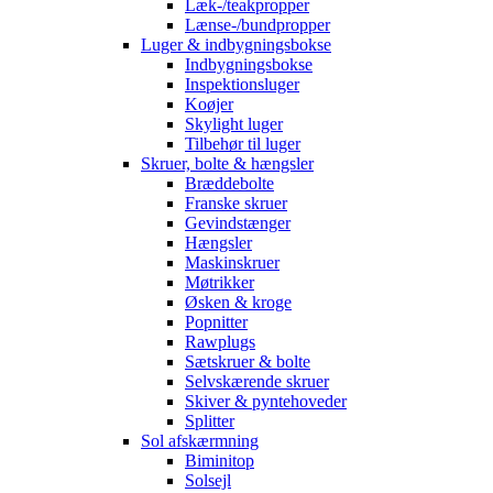
Læk-/teakpropper
Lænse-/bundpropper
Luger & indbygningsbokse
Indbygningsbokse
Inspektionsluger
Koøjer
Skylight luger
Tilbehør til luger
Skruer, bolte & hængsler
Bræddebolte
Franske skruer
Gevindstænger
Hængsler
Maskinskruer
Møtrikker
Øsken & kroge
Popnitter
Rawplugs
Sætskruer & bolte
Selvskærende skruer
Skiver & pyntehoveder
Splitter
Sol afskærmning
Biminitop
Solsejl