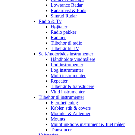
Lowrance Radar
Radarmast & Pods
Simrad Radar
Radio & Tv
Højttaler
Radio pakker
Radioer
Tilbehør til radio
Tilbehør til TV
Sejl-/motorbåds instrumenter
Håndholdte vindmålere
Lod instrumenter
Log instrumenter
Multi instrumenter
Repeater
Tilbehør & transducere
Vind instrumenter
Tilbehør til instrumenter
Fjernbetjening
Kabler, stik & covers
Moduler & Antenner
Mounts
Multifunktions instrument & fuel måler
Transducer