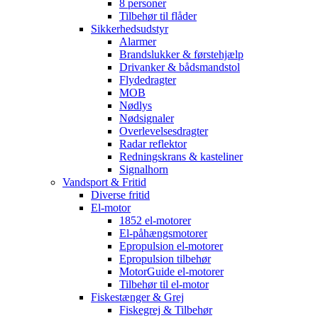
8 personer
Tilbehør til flåder
Sikkerhedsudstyr
Alarmer
Brandslukker & førstehjælp
Drivanker & bådsmandstol
Flydedragter
MOB
Nødlys
Nødsignaler
Overlevelsesdragter
Radar reflektor
Redningskrans & kasteliner
Signalhorn
Vandsport & Fritid
Diverse fritid
El-motor
1852 el-motorer
El-påhængsmotorer
Epropulsion el-motorer
Epropulsion tilbehør
MotorGuide el-motorer
Tilbehør til el-motor
Fiskestænger & Grej
Fiskegrej & Tilbehør