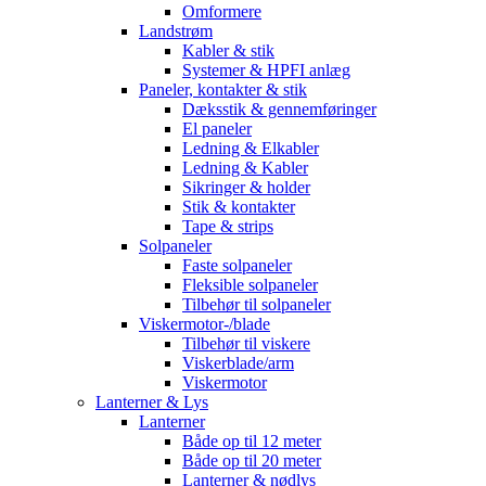
Omformere
Landstrøm
Kabler & stik
Systemer & HPFI anlæg
Paneler, kontakter & stik
Dæksstik & gennemføringer
El paneler
Ledning & Elkabler
Ledning & Kabler
Sikringer & holder
Stik & kontakter
Tape & strips
Solpaneler
Faste solpaneler
Fleksible solpaneler
Tilbehør til solpaneler
Viskermotor-/blade
Tilbehør til viskere
Viskerblade/arm
Viskermotor
Lanterner & Lys
Lanterner
Både op til 12 meter
Både op til 20 meter
Lanterner & nødlys