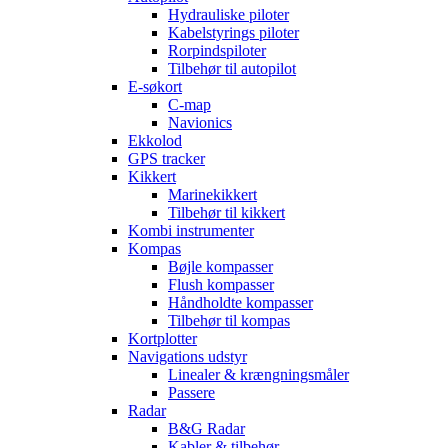
Hydrauliske piloter
Kabelstyrings piloter
Rorpindspiloter
Tilbehør til autopilot
E-søkort
C-map
Navionics
Ekkolod
GPS tracker
Kikkert
Marinekikkert
Tilbehør til kikkert
Kombi instrumenter
Kompas
Bøjle kompasser
Flush kompasser
Håndholdte kompasser
Tilbehør til kompas
Kortplotter
Navigations udstyr
Linealer & krængningsmåler
Passere
Radar
B&G Radar
Kabler & tilbehør