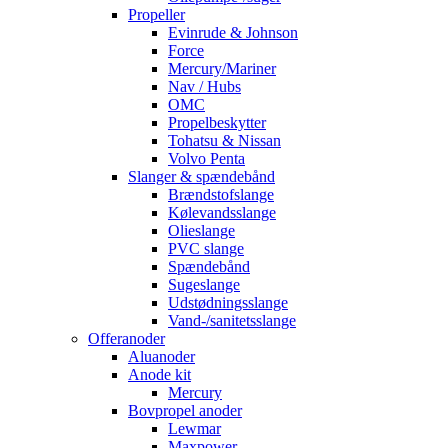
Propeller
Evinrude & Johnson
Force
Mercury/Mariner
Nav / Hubs
OMC
Propelbeskytter
Tohatsu & Nissan
Volvo Penta
Slanger & spændebånd
Brændstofslange
Kølevandsslange
Olieslange
PVC slange
Spændebånd
Sugeslange
Udstødningsslange
Vand-/sanitetsslange
Offeranoder
Aluanoder
Anode kit
Mercury
Bovpropel anoder
Lewmar
Maxpower