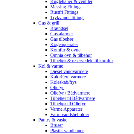
Kuglehaner & ventiler
Messing Fittings
Rustfri Fittings
Trykvands fittings
Gas & grill
Brændsel
Gas alarmer
Gas tilbehør
Kogeapparater
Komfur & ovne
Omnia ovn & tilbehør
Tilbehør & reservedele til komfur
Køl & varme
Diesel vandvarmere
Kalorifere varmere
Køleskab/frys
Oliefyr
Oliefyr / Bådvarmere
Tilbehør til Bådvarmere
Tilbehør til Oliefyr
Varme Apparater
Varmtvandsbeholder
Pantry & vaske
Bruser
Plastik vandhaner