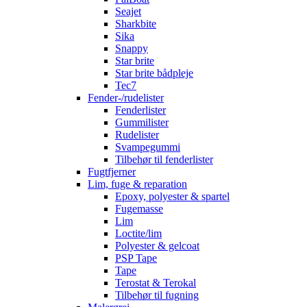
Seajet
Sharkbite
Sika
Snappy
Star brite
Star brite bådpleje
Tec7
Fender-/rudelister
Fenderlister
Gummilister
Rudelister
Svampegummi
Tilbehør til fenderlister
Fugtfjerner
Lim, fuge & reparation
Epoxy, polyester & spartel
Fugemasse
Lim
Loctite/lim
Polyester & gelcoat
PSP Tape
Tape
Terostat & Terokal
Tilbehør til fugning