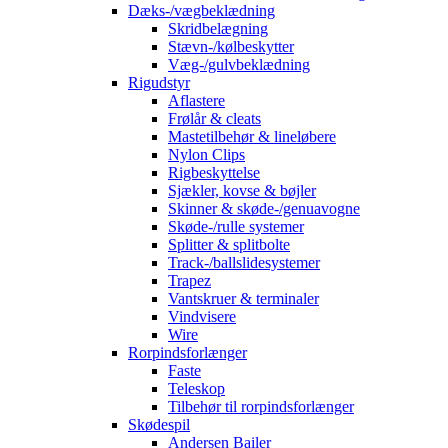
Dæks-/vægbeklædning
Skridbelægning
Stævn-/kølbeskytter
Væg-/gulvbeklædning
Rigudstyr
Aflastere
Frølår & cleats
Mastetilbehør & lineløbere
Nylon Clips
Rigbeskyttelse
Sjækler, kovse & bøjler
Skinner & skøde-/genuavogne
Skøde-/rulle systemer
Splitter & splitbolte
Track-/ballslidesystemer
Trapez
Vantskruer & terminaler
Vindvisere
Wire
Rorpindsforlænger
Faste
Teleskop
Tilbehør til rorpindsforlænger
Skødespil
Andersen Bailer