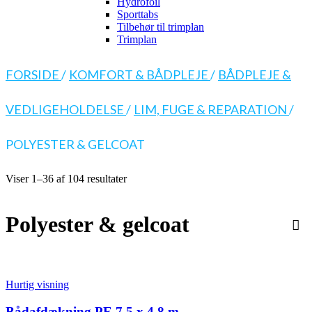
Hydrofoil
Sporttabs
Tilbehør til trimplan
Trimplan
FORSIDE
/
KOMFORT & BÅDPLEJE
/
BÅDPLEJE &
VEDLIGEHOLDELSE
/
LIM, FUGE & REPARATION
/
POLYESTER & GELCOAT
Viser 1–36 af 104 resultater
Polyester & gelcoat
Hurtig visning
Bådafdækning PE 7,5 x 4,8 m