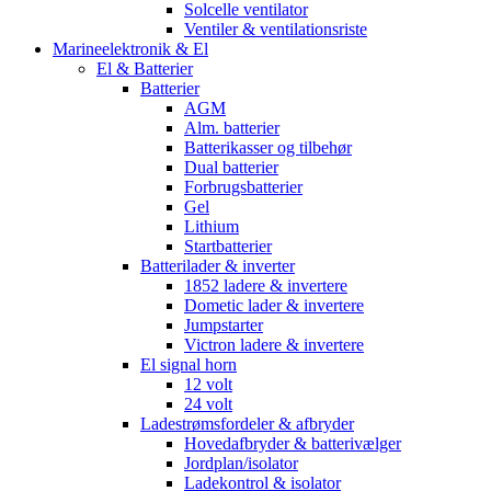
Solcelle ventilator
Ventiler & ventilationsriste
Marineelektronik & El
El & Batterier
Batterier
AGM
Alm. batterier
Batterikasser og tilbehør
Dual batterier
Forbrugsbatterier
Gel
Lithium
Startbatterier
Batterilader & inverter
1852 ladere & invertere
Dometic lader & invertere
Jumpstarter
Victron ladere & invertere
El signal horn
12 volt
24 volt
Ladestrømsfordeler & afbryder
Hovedafbryder & batterivælger
Jordplan/isolator
Ladekontrol & isolator