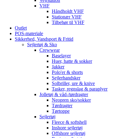
Vejrstation
VHF
Håndholdt VHF
Stationær VHF
Tilbehør til VHF
Outlet
POS-materiale
Sikkerhed, Vandsport & Fritid
Sejlertøj & Sko
Crewwear
Baselayer
Huer, hatte & sokker
Jakker
Polo'er & shorts
Sejlerhandsker
Solbriller, ure & knive
Tasker, regnslag & paraplyer
Jolletøj & våd-/tørdragter
Neopren sko/sokker
Tørdragter
Tørtoppe
Sejlertøj
Fleece & softshell
Inshore sejlertøj
Offshore sejlertøj