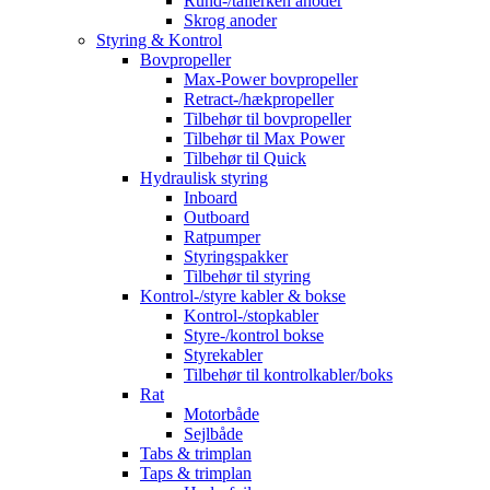
Rund-/tallerken anoder
Skrog anoder
Styring & Kontrol
Bovpropeller
Max-Power bovpropeller
Retract-/hækpropeller
Tilbehør til bovpropeller
Tilbehør til Max Power
Tilbehør til Quick
Hydraulisk styring
Inboard
Outboard
Ratpumper
Styringspakker
Tilbehør til styring
Kontrol-/styre kabler & bokse
Kontrol-/stopkabler
Styre-/kontrol bokse
Styrekabler
Tilbehør til kontrolkabler/boks
Rat
Motorbåde
Sejlbåde
Tabs & trimplan
Taps & trimplan