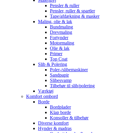
Malergrej
Pensler & ruller
Pensler, ruller & spartler
Tape/afdækning & masker
Maling, olie & lak
Bundmaling
Drevmaling
Fortynder
Motormaling
Olie & lak
Primer
Top Coat
Slib & Polering
Poler-/slibemaskiner
Sandpapir
Slibesvamp
Tilbehør til slib/polering
Værktøj
Komfort ombord
Borde
Bordplader
Klap borde
Konsoller & tilbehør
Diverse komfort
Hynder & madras