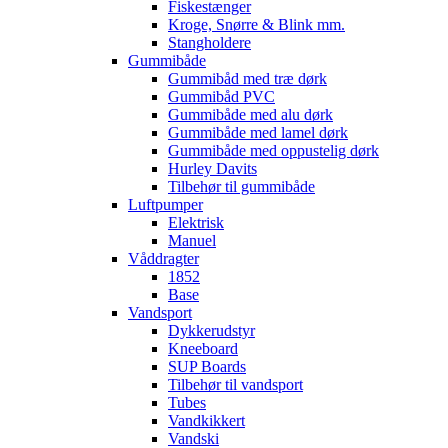
Fiskestænger
Kroge, Snørre & Blink mm.
Stangholdere
Gummibåde
Gummibåd med træ dørk
Gummibåd PVC
Gummibåde med alu dørk
Gummibåde med lamel dørk
Gummibåde med oppustelig dørk
Hurley Davits
Tilbehør til gummibåde
Luftpumper
Elektrisk
Manuel
Våddragter
1852
Base
Vandsport
Dykkerudstyr
Kneeboard
SUP Boards
Tilbehør til vandsport
Tubes
Vandkikkert
Vandski