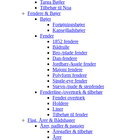
Targa Bøjler
Tilbehør til Noa
Fendere & Bøjer
Bøjer
Fortøjningsbøjer
Kapsejlladsbøjer
Fender
1852 fendere
Bådrulle
Bro-/plade fender
Dan-fendere
Jordbær-/kugle fender
Majoni fendere
Polyform fendere
Single-eye fender
Stævn-/pude & stepfender
Fenderline-/overtræk & tilbehør
Fender overtræk
Holdere
Liner
Tilbehør til fender
Flag, Årer & Bådshager
Årer, padler & pagajer
Åregafler & tilbehør
Årer