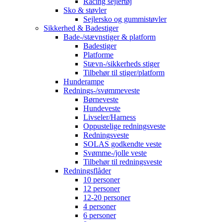
Racing sejlertøj
Sko & støvler
Sejlersko og gummistøvler
Sikkerhed & Badestiger
Bade-/stævnstiger & platform
Badestiger
Platforme
Stævn-/sikkerheds stiger
Tilbehør til stiger/platform
Hunderampe
Rednings-/svømmeveste
Børneveste
Hundeveste
Livseler/Harness
Oppustelige redningsveste
Redningsveste
SOLAS godkendte veste
Svømme-/jolle veste
Tilbehør til redningsveste
Redningsflåder
10 personer
12 personer
12-20 personer
4 personer
6 personer