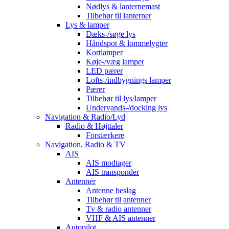
Nødlys & lanternemast
Tilbehør til lanterner
Lys & lamper
Dæks-/søge lys
Håndspot & lommelygter
Kortlamper
Køje-/væg lamper
LED pærer
Lofts-/indbygnings lamper
Pærer
Tilbehør til lys/lamper
Undervands-/docking lys
Navigation & Radio/Lyd
Radio & Højttaler
Forstærkere
Navigation, Radio & TV
AIS
AIS modtager
AIS transponder
Antenner
Antenne beslag
Tilbehør til antenner
Tv & radio antenner
VHF & AIS antenner
Autopilot