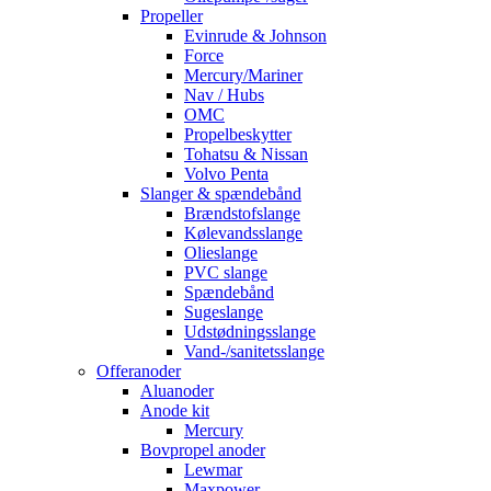
Propeller
Evinrude & Johnson
Force
Mercury/Mariner
Nav / Hubs
OMC
Propelbeskytter
Tohatsu & Nissan
Volvo Penta
Slanger & spændebånd
Brændstofslange
Kølevandsslange
Olieslange
PVC slange
Spændebånd
Sugeslange
Udstødningsslange
Vand-/sanitetsslange
Offeranoder
Aluanoder
Anode kit
Mercury
Bovpropel anoder
Lewmar
Maxpower