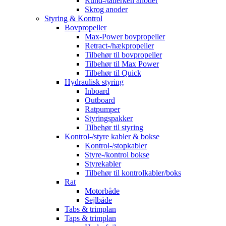
Rund-/tallerken anoder
Skrog anoder
Styring & Kontrol
Bovpropeller
Max-Power bovpropeller
Retract-/hækpropeller
Tilbehør til bovpropeller
Tilbehør til Max Power
Tilbehør til Quick
Hydraulisk styring
Inboard
Outboard
Ratpumper
Styringspakker
Tilbehør til styring
Kontrol-/styre kabler & bokse
Kontrol-/stopkabler
Styre-/kontrol bokse
Styrekabler
Tilbehør til kontrolkabler/boks
Rat
Motorbåde
Sejlbåde
Tabs & trimplan
Taps & trimplan