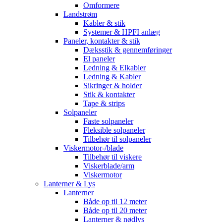
Omformere
Landstrøm
Kabler & stik
Systemer & HPFI anlæg
Paneler, kontakter & stik
Dæksstik & gennemføringer
El paneler
Ledning & Elkabler
Ledning & Kabler
Sikringer & holder
Stik & kontakter
Tape & strips
Solpaneler
Faste solpaneler
Fleksible solpaneler
Tilbehør til solpaneler
Viskermotor-/blade
Tilbehør til viskere
Viskerblade/arm
Viskermotor
Lanterner & Lys
Lanterner
Både op til 12 meter
Både op til 20 meter
Lanterner & nødlys