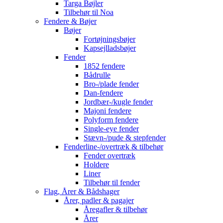
Targa Bøjler
Tilbehør til Noa
Fendere & Bøjer
Bøjer
Fortøjningsbøjer
Kapsejlladsbøjer
Fender
1852 fendere
Bådrulle
Bro-/plade fender
Dan-fendere
Jordbær-/kugle fender
Majoni fendere
Polyform fendere
Single-eye fender
Stævn-/pude & stepfender
Fenderline-/overtræk & tilbehør
Fender overtræk
Holdere
Liner
Tilbehør til fender
Flag, Årer & Bådshager
Årer, padler & pagajer
Åregafler & tilbehør
Årer