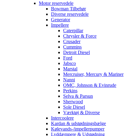
Motor reservedele
Bowman Tilbehør
Diverse reservedele
Generator
Impellere
Caterpillar
Chrysler & Force
Crusader
Cummins
Detroit Diesel
Ford
Jabsco
Marstal
Mercruiser, Mercury & Mariner
Nanni
OMC, Johnson & Evinrude
Perkins
Selva & Parsun
Sherwood
Sole Diesel
Værktøj & Diverse
Intercoolere
Kardan & udstødningsbælge
Kølevands-/impellerpumper
Lyddæmpere & Udstødning