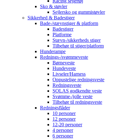
Racing sejlertøj
Sko & støvler
Sejlersko og gummistøvler
Sikkerhed & Badestiger
Bade-/stævnstiger & platform
Badestiger
Platforme
Stævn-/sikkerheds stiger
Tilbehør til stiger/platform
Hunderampe
Rednings-/svømmeveste
Børneveste
Hundeveste
Livseler/Harness
Oppustelige redningsveste
Redningsveste
SOLAS godkendte veste
Svømme-/jolle veste
Tilbehør til redningsveste
Redningsflåder
10 personer
12 personer
12-20 personer
4 personer
6 personer