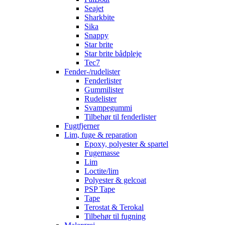
Seajet
Sharkbite
Sika
Snappy
Star brite
Star brite bådpleje
Tec7
Fender-/rudelister
Fenderlister
Gummilister
Rudelister
Svampegummi
Tilbehør til fenderlister
Fugtfjerner
Lim, fuge & reparation
Epoxy, polyester & spartel
Fugemasse
Lim
Loctite/lim
Polyester & gelcoat
PSP Tape
Tape
Terostat & Terokal
Tilbehør til fugning