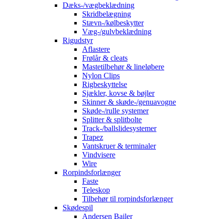
Dæks-/vægbeklædning
Skridbelægning
Stævn-/kølbeskytter
Væg-/gulvbeklædning
Rigudstyr
Aflastere
Frølår & cleats
Mastetilbehør & lineløbere
Nylon Clips
Rigbeskyttelse
Sjækler, kovse & bøjler
Skinner & skøde-/genuavogne
Skøde-/rulle systemer
Splitter & splitbolte
Track-/ballslidesystemer
Trapez
Vantskruer & terminaler
Vindvisere
Wire
Rorpindsforlænger
Faste
Teleskop
Tilbehør til rorpindsforlænger
Skødespil
Andersen Bailer