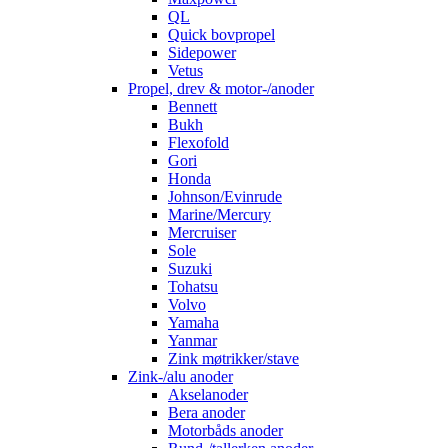
QL
Quick bovpropel
Sidepower
Vetus
Propel, drev & motor-/anoder
Bennett
Bukh
Flexofold
Gori
Honda
Johnson/Evinrude
Marine/Mercury
Mercruiser
Sole
Suzuki
Tohatsu
Volvo
Yamaha
Yanmar
Zink møtrikker/stave
Zink-/alu anoder
Akselanoder
Bera anoder
Motorbåds anoder