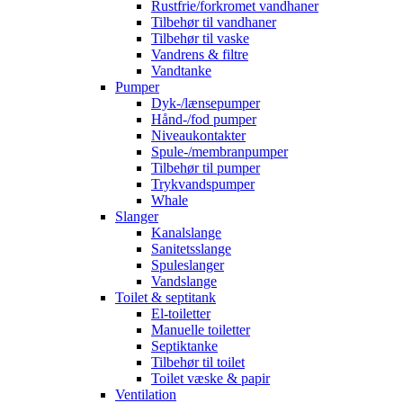
Rustfrie/forkromet vandhaner
Tilbehør til vandhaner
Tilbehør til vaske
Vandrens & filtre
Vandtanke
Pumper
Dyk-/lænsepumper
Hånd-/fod pumper
Niveaukontakter
Spule-/membranpumper
Tilbehør til pumper
Trykvandspumper
Whale
Slanger
Kanalslange
Sanitetsslange
Spuleslanger
Vandslange
Toilet & septitank
El-toiletter
Manuelle toiletter
Septiktanke
Tilbehør til toilet
Toilet væske & papir
Ventilation