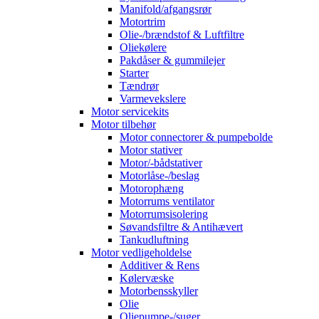
Manifold/afgangsrør
Motortrim
Olie-/brændstof & Luftfiltre
Oliekølere
Pakdåser & gummilejer
Starter
Tændrør
Varmevekslere
Motor servicekits
Motor tilbehør
Motor connectorer & pumpebolde
Motor stativer
Motor/-bådstativer
Motorlåse-/beslag
Motorophæng
Motorrums ventilator
Motorrumsisolering
Søvandsfiltre & Antihævert
Tankudluftning
Motor vedligeholdelse
Additiver & Rens
Kølervæske
Motorbensskyller
Olie
Oliepumpe-/suger