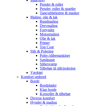
Malergrej
Pensler & ruller
Pensler, ruller & spartler
Tape/afdækning & masker
Maling, olie & lak
Bundmaling
Drevmaling
Fortynder
Motormaling
Olie & lak
Primer
Top Coat
Slib & Polering
Poler-/slibemaskiner
Sandpapir
Slibesvamp
Tilbehør til slib/polering
Værktøj
Komfort ombord
Borde
Bordplader
Klap borde
Konsoller & tilbehør
Diverse komfort
Hynder & madras