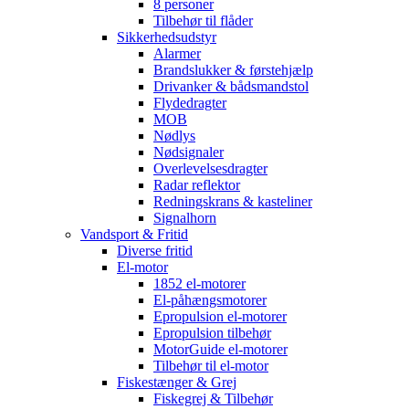
8 personer
Tilbehør til flåder
Sikkerhedsudstyr
Alarmer
Brandslukker & førstehjælp
Drivanker & bådsmandstol
Flydedragter
MOB
Nødlys
Nødsignaler
Overlevelsesdragter
Radar reflektor
Redningskrans & kasteliner
Signalhorn
Vandsport & Fritid
Diverse fritid
El-motor
1852 el-motorer
El-påhængsmotorer
Epropulsion el-motorer
Epropulsion tilbehør
MotorGuide el-motorer
Tilbehør til el-motor
Fiskestænger & Grej
Fiskegrej & Tilbehør