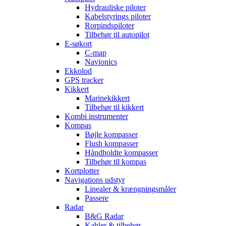
Hydrauliske piloter
Kabelstyrings piloter
Rorpindspiloter
Tilbehør til autopilot
E-søkort
C-map
Navionics
Ekkolod
GPS tracker
Kikkert
Marinekikkert
Tilbehør til kikkert
Kombi instrumenter
Kompas
Bøjle kompasser
Flush kompasser
Håndholdte kompasser
Tilbehør til kompas
Kortplotter
Navigations udstyr
Linealer & krængningsmåler
Passere
Radar
B&G Radar
Kabler & tilbehør