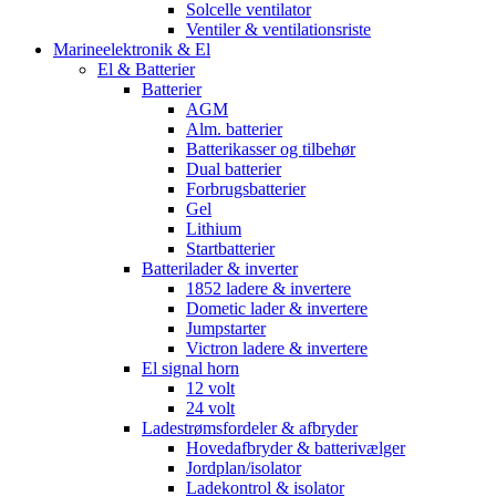
Solcelle ventilator
Ventiler & ventilationsriste
Marineelektronik & El
El & Batterier
Batterier
AGM
Alm. batterier
Batterikasser og tilbehør
Dual batterier
Forbrugsbatterier
Gel
Lithium
Startbatterier
Batterilader & inverter
1852 ladere & invertere
Dometic lader & invertere
Jumpstarter
Victron ladere & invertere
El signal horn
12 volt
24 volt
Ladestrømsfordeler & afbryder
Hovedafbryder & batterivælger
Jordplan/isolator
Ladekontrol & isolator