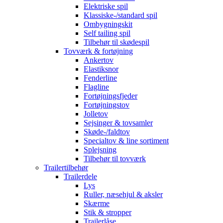
Elektriske spil
Klassiske-/standard spil
Ombygningskit
Self tailing spil
Tilbehør til skødespil
Tovværk & fortøjning
Ankertov
Elastiksnor
Fenderline
Flagline
Fortøjningsfjeder
Fortøjningstov
Jolletov
Sejsinger & tovsamler
Skøde-/faldtov
Specialtov & line sortiment
Splejsning
Tilbehør til tovværk
Trailertilbehør
Trailerdele
Lys
Ruller, næsehjul & aksler
Skærme
Stik & stropper
Trailerlåse