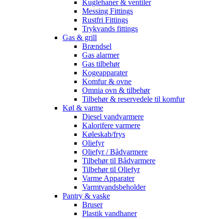
Kuglehaner & ventiler
Messing Fittings
Rustfri Fittings
Trykvands fittings
Gas & grill
Brændsel
Gas alarmer
Gas tilbehør
Kogeapparater
Komfur & ovne
Omnia ovn & tilbehør
Tilbehør & reservedele til komfur
Køl & varme
Diesel vandvarmere
Kalorifere varmere
Køleskab/frys
Oliefyr
Oliefyr / Bådvarmere
Tilbehør til Bådvarmere
Tilbehør til Oliefyr
Varme Apparater
Varmtvandsbeholder
Pantry & vaske
Bruser
Plastik vandhaner