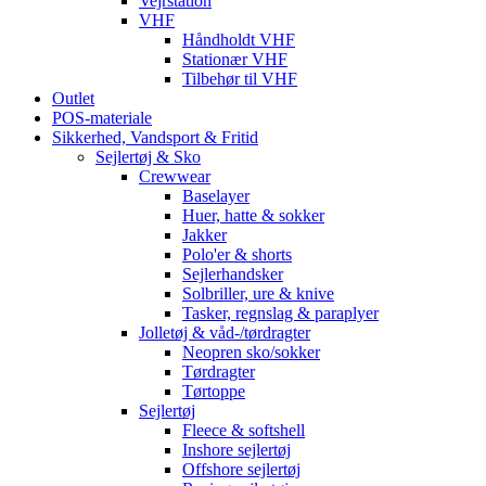
Vejrstation
VHF
Håndholdt VHF
Stationær VHF
Tilbehør til VHF
Outlet
POS-materiale
Sikkerhed, Vandsport & Fritid
Sejlertøj & Sko
Crewwear
Baselayer
Huer, hatte & sokker
Jakker
Polo'er & shorts
Sejlerhandsker
Solbriller, ure & knive
Tasker, regnslag & paraplyer
Jolletøj & våd-/tørdragter
Neopren sko/sokker
Tørdragter
Tørtoppe
Sejlertøj
Fleece & softshell
Inshore sejlertøj
Offshore sejlertøj