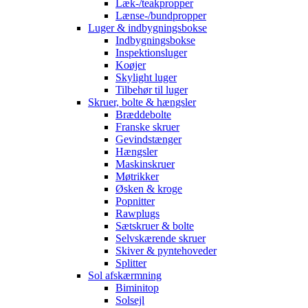
Læk-/teakpropper
Lænse-/bundpropper
Luger & indbygningsbokse
Indbygningsbokse
Inspektionsluger
Koøjer
Skylight luger
Tilbehør til luger
Skruer, bolte & hængsler
Bræddebolte
Franske skruer
Gevindstænger
Hængsler
Maskinskruer
Møtrikker
Øsken & kroge
Popnitter
Rawplugs
Sætskruer & bolte
Selvskærende skruer
Skiver & pyntehoveder
Splitter
Sol afskærmning
Biminitop
Solsejl