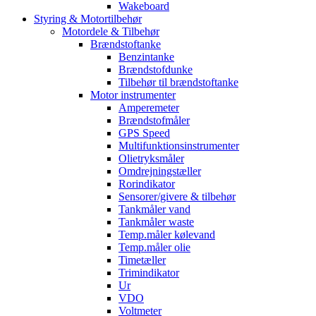
Wakeboard
Styring & Motortilbehør
Motordele & Tilbehør
Brændstoftanke
Benzintanke
Brændstofdunke
Tilbehør til brændstoftanke
Motor instrumenter
Amperemeter
Brændstofmåler
GPS Speed
Multifunktionsinstrumenter
Olietryksmåler
Omdrejningstæller
Rorindikator
Sensorer/givere & tilbehør
Tankmåler vand
Tankmåler waste
Temp.måler kølevand
Temp.måler olie
Timetæller
Trimindikator
Ur
VDO
Voltmeter