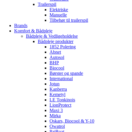
Trailerspil
Elektriske
Manuelle
Tilbehør til trailerspil
Brands
Komfort & Bådpleje
Bådpleje & Vedligeholdelse
Bådpleje produkter
1852 Polering
Abnet
Autosol
BHP
Biocool
Børster og spande
International
Jotun
Kanberra
Kemetyl
LE Tonkinois
LionProtect
Maxi 3
Mirka
Oskars, Biocool & Y-10
Owatrol
PaiBoat