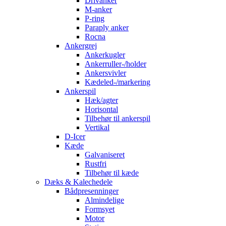
Drivanker
M-anker
P-ring
Paraply anker
Rocna
Ankergrej
Ankerkugler
Ankerruller-/holder
Ankersvivler
Kædeled-/markering
Ankerspil
Hæk/agter
Horisontal
Tilbehør til ankerspil
Vertikal
D-Icer
Kæde
Galvaniseret
Rustfri
Tilbehør til kæde
Dæks & Kalechedele
Bådpresenninger
Almindelige
Formsyet
Motor