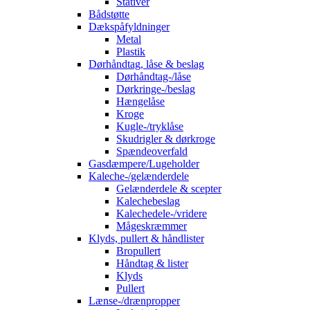
Stativer
Bådstøtte
Dækspåfyldninger
Metal
Plastik
Dørhåndtag, låse & beslag
Dørhåndtag-/låse
Dørkringe-/beslag
Hængelåse
Kroge
Kugle-/tryklåse
Skudrigler & dørkroge
Spændeoverfald
Gasdæmpere/Lugeholder
Kaleche-/gelænderdele
Gelænderdele & scepter
Kalechebeslag
Kalechedele-/vridere
Mågeskræmmer
Klyds, pullert & håndlister
Bropullert
Håndtag & lister
Klyds
Pullert
Lænse-/drænpropper