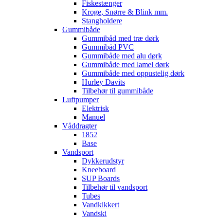
Fiskestænger
Kroge, Snørre & Blink mm.
Stangholdere
Gummibåde
Gummibåd med træ dørk
Gummibåd PVC
Gummibåde med alu dørk
Gummibåde med lamel dørk
Gummibåde med oppustelig dørk
Hurley Davits
Tilbehør til gummibåde
Luftpumper
Elektrisk
Manuel
Våddragter
1852
Base
Vandsport
Dykkerudstyr
Kneeboard
SUP Boards
Tilbehør til vandsport
Tubes
Vandkikkert
Vandski