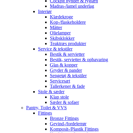
Cockpit hynder & ryglæn
Madras-/lamel underlag
Interiør
Klædekroge
Kop-/flaskeholdere
Måtter
Olielamper
Skibsklokker
Teaktræs produkter
Service & tekstiler
Bestik & servietter
Bestik, servietter & opbavaring
Glas & kopper
Gryder & pander
Sengetøj & tekstiler
Servicesæt
Tallerkener & fade
Stole & sæder
Klap stole
Sæder & sofaer
Pantry, Toilet & VVS
Fittings
Bronze Fittings
Gevind-/fordelerrør
Komposit-/Plastik Fittings