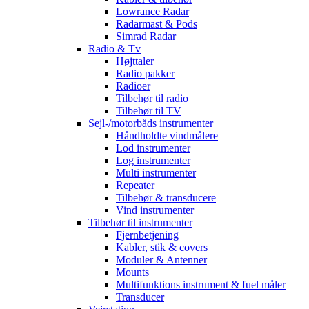
Lowrance Radar
Radarmast & Pods
Simrad Radar
Radio & Tv
Højttaler
Radio pakker
Radioer
Tilbehør til radio
Tilbehør til TV
Sejl-/motorbåds instrumenter
Håndholdte vindmålere
Lod instrumenter
Log instrumenter
Multi instrumenter
Repeater
Tilbehør & transducere
Vind instrumenter
Tilbehør til instrumenter
Fjernbetjening
Kabler, stik & covers
Moduler & Antenner
Mounts
Multifunktions instrument & fuel måler
Transducer