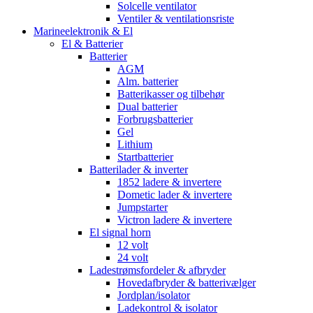
Solcelle ventilator
Ventiler & ventilationsriste
Marineelektronik & El
El & Batterier
Batterier
AGM
Alm. batterier
Batterikasser og tilbehør
Dual batterier
Forbrugsbatterier
Gel
Lithium
Startbatterier
Batterilader & inverter
1852 ladere & invertere
Dometic lader & invertere
Jumpstarter
Victron ladere & invertere
El signal horn
12 volt
24 volt
Ladestrømsfordeler & afbryder
Hovedafbryder & batterivælger
Jordplan/isolator
Ladekontrol & isolator