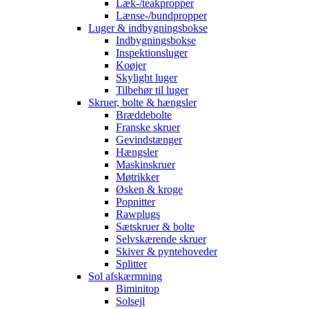
Læk-/teakpropper
Lænse-/bundpropper
Luger & indbygningsbokse
Indbygningsbokse
Inspektionsluger
Koøjer
Skylight luger
Tilbehør til luger
Skruer, bolte & hængsler
Bræddebolte
Franske skruer
Gevindstænger
Hængsler
Maskinskruer
Møtrikker
Øsken & kroge
Popnitter
Rawplugs
Sætskruer & bolte
Selvskærende skruer
Skiver & pyntehoveder
Splitter
Sol afskærmning
Biminitop
Solsejl