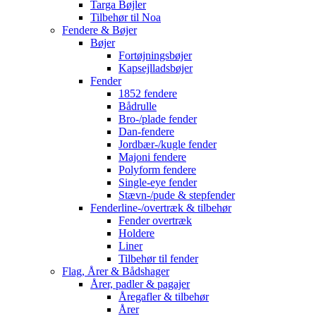
Targa Bøjler
Tilbehør til Noa
Fendere & Bøjer
Bøjer
Fortøjningsbøjer
Kapsejlladsbøjer
Fender
1852 fendere
Bådrulle
Bro-/plade fender
Dan-fendere
Jordbær-/kugle fender
Majoni fendere
Polyform fendere
Single-eye fender
Stævn-/pude & stepfender
Fenderline-/overtræk & tilbehør
Fender overtræk
Holdere
Liner
Tilbehør til fender
Flag, Årer & Bådshager
Årer, padler & pagajer
Åregafler & tilbehør
Årer