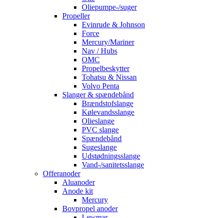
Oliepumpe-/suger
Propeller
Evinrude & Johnson
Force
Mercury/Mariner
Nav / Hubs
OMC
Propelbeskytter
Tohatsu & Nissan
Volvo Penta
Slanger & spændebånd
Brændstofslange
Kølevandsslange
Olieslange
PVC slange
Spændebånd
Sugeslange
Udstødningsslange
Vand-/sanitetsslange
Offeranoder
Aluanoder
Anode kit
Mercury
Bovpropel anoder
Lewmar