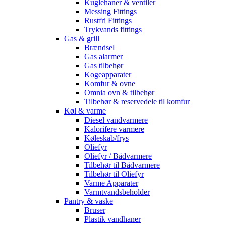
Kuglehaner & ventiler
Messing Fittings
Rustfri Fittings
Trykvands fittings
Gas & grill
Brændsel
Gas alarmer
Gas tilbehør
Kogeapparater
Komfur & ovne
Omnia ovn & tilbehør
Tilbehør & reservedele til komfur
Køl & varme
Diesel vandvarmere
Kalorifere varmere
Køleskab/frys
Oliefyr
Oliefyr / Bådvarmere
Tilbehør til Bådvarmere
Tilbehør til Oliefyr
Varme Apparater
Varmtvandsbeholder
Pantry & vaske
Bruser
Plastik vandhaner