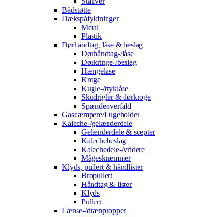
Stativer
Bådstøtte
Dækspåfyldninger
Metal
Plastik
Dørhåndtag, låse & beslag
Dørhåndtag-/låse
Dørkringe-/beslag
Hængelåse
Kroge
Kugle-/tryklåse
Skudrigler & dørkroge
Spændeoverfald
Gasdæmpere/Lugeholder
Kaleche-/gelænderdele
Gelænderdele & scepter
Kalechebeslag
Kalechedele-/vridere
Mågeskræmmer
Klyds, pullert & håndlister
Bropullert
Håndtag & lister
Klyds
Pullert
Lænse-/drænpropper