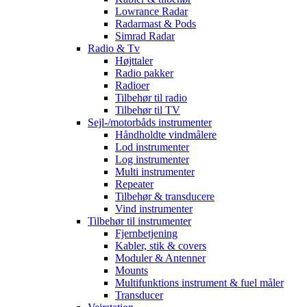
Lowrance Radar
Radarmast & Pods
Simrad Radar
Radio & Tv
Højttaler
Radio pakker
Radioer
Tilbehør til radio
Tilbehør til TV
Sejl-/motorbåds instrumenter
Håndholdte vindmålere
Lod instrumenter
Log instrumenter
Multi instrumenter
Repeater
Tilbehør & transducere
Vind instrumenter
Tilbehør til instrumenter
Fjernbetjening
Kabler, stik & covers
Moduler & Antenner
Mounts
Multifunktions instrument & fuel måler
Transducer