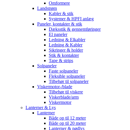
Omformere
Landstrøm
Kabler & stik
Systemer & HPFI anlæg
Paneler, kontakter & stik
Dæksstik & gennemføringer
El paneler
Ledning & Elkabler
Ledning & Kabler
Sikringer & holder
Stik & kontakter
Tape & strips
Solpaneler
Faste solpaneler
Fleksible solpaneler
Tilbehør til solpaneler
Viskermotor-/blade
Tilbehør til viskere
Viskerblade/arm
Viskermotor
Lanterner & Lys
Lanterner
Både op til 12 meter
Både op til 20 meter
Lanterner & nødlys