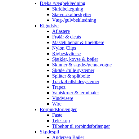
Dæks-/vægbeklædning
Skridbelægning
Stævn-/kølbeskytter
Væg-/gulvbeklædning
Rigudstyr
Aflastere
Frølår & cleats
Mastetilbehør & lineløbere
Nylon Clips
Rigbeskyttelse
Sjækler, kovse & bøjler
Skinner & skøde-/genuavogne
Skøde-/rulle systemer
Splitter & splitbolte
Track-/ballslidesystemer
Trapez
Vantskruer & terminaler
Vindvisere
Wire
Rorpindsforlænger
Faste
Teleskop
Tilbehør til rorpindsforlænger
Skødespil
Andersen Bailer