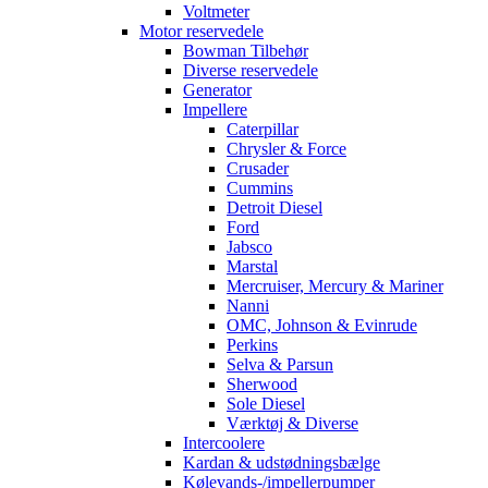
Voltmeter
Motor reservedele
Bowman Tilbehør
Diverse reservedele
Generator
Impellere
Caterpillar
Chrysler & Force
Crusader
Cummins
Detroit Diesel
Ford
Jabsco
Marstal
Mercruiser, Mercury & Mariner
Nanni
OMC, Johnson & Evinrude
Perkins
Selva & Parsun
Sherwood
Sole Diesel
Værktøj & Diverse
Intercoolere
Kardan & udstødningsbælge
Kølevands-/impellerpumper