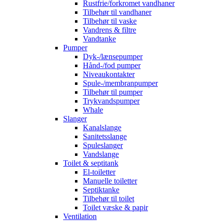
Rustfrie/forkromet vandhaner
Tilbehør til vandhaner
Tilbehør til vaske
Vandrens & filtre
Vandtanke
Pumper
Dyk-/lænsepumper
Hånd-/fod pumper
Niveaukontakter
Spule-/membranpumper
Tilbehør til pumper
Trykvandspumper
Whale
Slanger
Kanalslange
Sanitetsslange
Spuleslanger
Vandslange
Toilet & septitank
El-toiletter
Manuelle toiletter
Septiktanke
Tilbehør til toilet
Toilet væske & papir
Ventilation