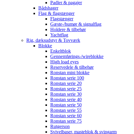
Padler & pagajer
Bådshager
Flag & flagstænger
Flagstænger
Gæste-/humør & signalflag
Holdere & tilbehør
Yachtflag
Rig, dæksudstyr & Tovværk
Blokke
Enkeltblok
Gennemførings-/wireblokke
High load eyes
Reservedele & tilbehør
Ronstan mini blokke
Ronstan serie 100
Ronstan serie 20
Ronstan serie 25
Ronstan serie 30
Ronstan serie 40
Ronstan serie 50
Ronstan serie 55
Ronstan serie 60
Ronstan serie 75
Rutgerson
Svivelbaser, masteblok & svingarm