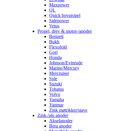
Maxpower
QL
Quick bovpropel
Sidepower
Vetus
Propel, drev & motor-/anoder
Bennett
Bukh
Flexofold
Gori
Honda
Johnson/Evinrude
Marine/Mercury
Mercruiser
Sole
Suzuki
Tohatsu
Volvo
Yamaha
Yanmar
Zink møtrikker/stave
Zink-/alu anoder
Akselanoder
Bera anoder