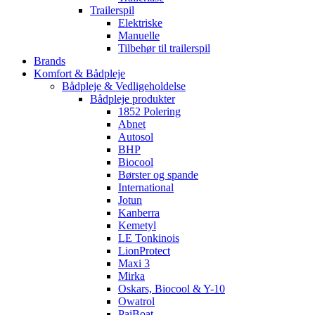
Trailerspil
Elektriske
Manuelle
Tilbehør til trailerspil
Brands
Komfort & Bådpleje
Bådpleje & Vedligeholdelse
Bådpleje produkter
1852 Polering
Abnet
Autosol
BHP
Biocool
Børster og spande
International
Jotun
Kanberra
Kemetyl
LE Tonkinois
LionProtect
Maxi 3
Mirka
Oskars, Biocool & Y-10
Owatrol
PaiBoat