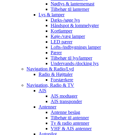
Nødlys & lanternemast
Tilbehør til lanterner
Lys & lamper
Dæks-/søge lys
Håndspot & lommelygter
Kortlamper
Køje-/væg lamper
LED pærer
Lofts-/indbygnings lamper
Pærer
Tilbehør til lys/lamper
Undervands-/docking lys
Navigation & Radio/Lyd
Radio & Højttaler
Forstærkere
Navigation, Radio & TV
AIS
AIS modtager
AIS transponder
Antenner
Antenne beslag
Tilbehør til antenner
Tv & radio antenner
VHF & AIS antenner
Autopilot