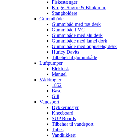
Fiskestænger
Kroge, Snørre & Blink mm.
Stangholdere
Gummibåde
Gummibåd med træ dørk
Gummibåd PVC
Gummibåde med alu dørk
Gummibåde med lamel dørk
Gummibåde med oppustelig dørk
Hurley Davits
Tilbehør til gummibåde
Luftpumper
Elektrisk
Manuel
Våddragter
1852
Base
Gill
Vandsport
Dykkerudstyr
Kneeboard
SUP Boards
Tilbehør til vandsport
Tubes
Vandkikkert