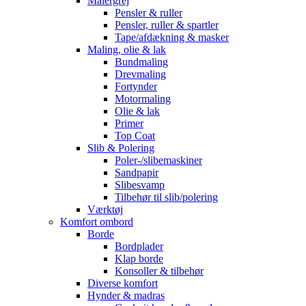
Malergrej
Pensler & ruller
Pensler, ruller & spartler
Tape/afdækning & masker
Maling, olie & lak
Bundmaling
Drevmaling
Fortynder
Motormaling
Olie & lak
Primer
Top Coat
Slib & Polering
Poler-/slibemaskiner
Sandpapir
Slibesvamp
Tilbehør til slib/polering
Værktøj
Komfort ombord
Borde
Bordplader
Klap borde
Konsoller & tilbehør
Diverse komfort
Hynder & madras