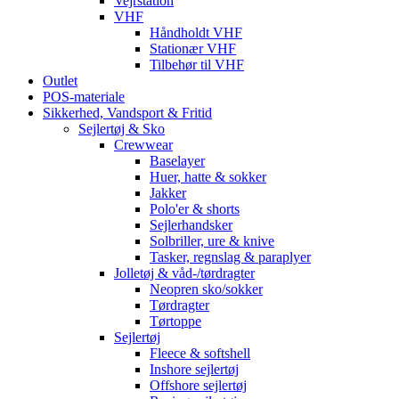
Vejrstation
VHF
Håndholdt VHF
Stationær VHF
Tilbehør til VHF
Outlet
POS-materiale
Sikkerhed, Vandsport & Fritid
Sejlertøj & Sko
Crewwear
Baselayer
Huer, hatte & sokker
Jakker
Polo'er & shorts
Sejlerhandsker
Solbriller, ure & knive
Tasker, regnslag & paraplyer
Jolletøj & våd-/tørdragter
Neopren sko/sokker
Tørdragter
Tørtoppe
Sejlertøj
Fleece & softshell
Inshore sejlertøj
Offshore sejlertøj