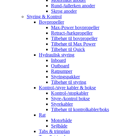
Motorbåds anoder
Rund-/tallerken anoder
Skrog anoder
Styring & Kontrol
Bovpropeller
Max-Power bovpropeller
Retract-/hækpropeller
Tilbehør til bovpropeller
Tilbehør til Max Power
Tilbehør til Quick
Hydraulisk styring
Inboard
Outboard
Ratpumper
Styringspakker
Tilbehør til styring
Kontrol-/styre kabler & bokse
Kontrol-/stopkabler
Styre-/kontrol bokse
Styrekabler
Tilbehør til kontrolkabler/boks
Rat
Motorbåde
Sejlbåde
Tabs & trimplan