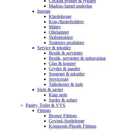
Cockpit hynder & ryglæn
Madras-/lamel underlag
Interiør
Klædekroge
Kop-/flaskeholdere
Måtter
Olielamper
Skibsklokker
Teaktræs produkter
Service & tekstiler
Bestik & servietter
Bestik, servietter & opbavaring
Glas & kopper
Gryder & pander
Sengetøj & tekstiler
Servicesæt
Tallerkener & fade
Stole & sæder
Klap stole
Sæder & sofaer
Pantry, Toilet & VVS
Fittings
Bronze Fittings
Gevind-/fordelerrør
Komposit-/Plastik Fittings