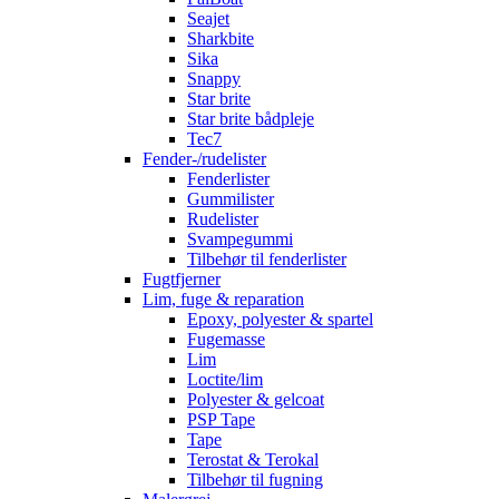
Seajet
Sharkbite
Sika
Snappy
Star brite
Star brite bådpleje
Tec7
Fender-/rudelister
Fenderlister
Gummilister
Rudelister
Svampegummi
Tilbehør til fenderlister
Fugtfjerner
Lim, fuge & reparation
Epoxy, polyester & spartel
Fugemasse
Lim
Loctite/lim
Polyester & gelcoat
PSP Tape
Tape
Terostat & Terokal
Tilbehør til fugning