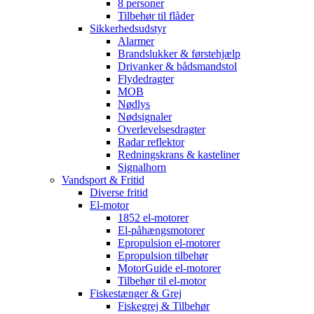
8 personer
Tilbehør til flåder
Sikkerhedsudstyr
Alarmer
Brandslukker & førstehjælp
Drivanker & bådsmandstol
Flydedragter
MOB
Nødlys
Nødsignaler
Overlevelsesdragter
Radar reflektor
Redningskrans & kasteliner
Signalhorn
Vandsport & Fritid
Diverse fritid
El-motor
1852 el-motorer
El-påhængsmotorer
Epropulsion el-motorer
Epropulsion tilbehør
MotorGuide el-motorer
Tilbehør til el-motor
Fiskestænger & Grej
Fiskegrej & Tilbehør