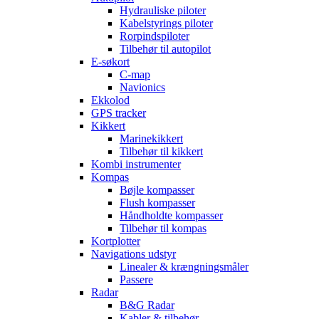
Hydrauliske piloter
Kabelstyrings piloter
Rorpindspiloter
Tilbehør til autopilot
E-søkort
C-map
Navionics
Ekkolod
GPS tracker
Kikkert
Marinekikkert
Tilbehør til kikkert
Kombi instrumenter
Kompas
Bøjle kompasser
Flush kompasser
Håndholdte kompasser
Tilbehør til kompas
Kortplotter
Navigations udstyr
Linealer & krængningsmåler
Passere
Radar
B&G Radar
Kabler & tilbehør