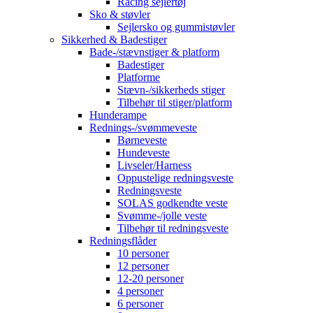
Racing sejlertøj
Sko & støvler
Sejlersko og gummistøvler
Sikkerhed & Badestiger
Bade-/stævnstiger & platform
Badestiger
Platforme
Stævn-/sikkerheds stiger
Tilbehør til stiger/platform
Hunderampe
Rednings-/svømmeveste
Børneveste
Hundeveste
Livseler/Harness
Oppustelige redningsveste
Redningsveste
SOLAS godkendte veste
Svømme-/jolle veste
Tilbehør til redningsveste
Redningsflåder
10 personer
12 personer
12-20 personer
4 personer
6 personer