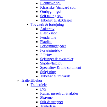
Elektriske spil
Klassiske-/standard spil
Ombygningskit
Self tailing spil
Tilbehør til skødespil
Tovværk & fortøjning
Ankertov
Elastiksnor
Fenderline
Flagline
Fortøjningsfjeder
Fortøjningstov
Jolletov
Sejsinger & tovsamler
Skøde-/faldtov
Specialtov & line sortiment
Splejsning
Tilbehør til tovværk
Trailertilbehør
Trailerdele
Lys
Ruller, næsehjul & aksler
Skærme
Stik & stropper
Trailerlåse