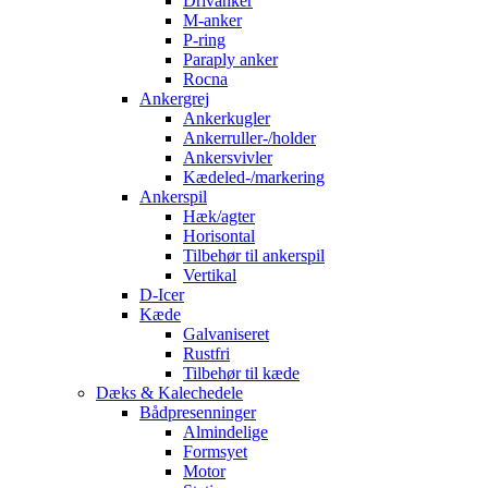
Drivanker
M-anker
P-ring
Paraply anker
Rocna
Ankergrej
Ankerkugler
Ankerruller-/holder
Ankersvivler
Kædeled-/markering
Ankerspil
Hæk/agter
Horisontal
Tilbehør til ankerspil
Vertikal
D-Icer
Kæde
Galvaniseret
Rustfri
Tilbehør til kæde
Dæks & Kalechedele
Bådpresenninger
Almindelige
Formsyet
Motor