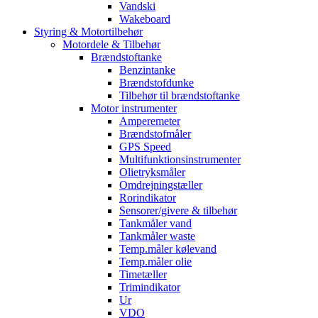
Vandski
Wakeboard
Styring & Motortilbehør
Motordele & Tilbehør
Brændstoftanke
Benzintanke
Brændstofdunke
Tilbehør til brændstoftanke
Motor instrumenter
Amperemeter
Brændstofmåler
GPS Speed
Multifunktionsinstrumenter
Olietryksmåler
Omdrejningstæller
Rorindikator
Sensorer/givere & tilbehør
Tankmåler vand
Tankmåler waste
Temp.måler kølevand
Temp.måler olie
Timetæller
Trimindikator
Ur
VDO