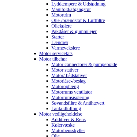
Lyddæmpere & Udstødning
Manifold/afgangsrør
Motortrim
Olie-/brændstof & Luftfiltre
Oliekølere
Pakdåser & gummilejer
Starter
Tændrør
Varmevekslere
Motor servicekits
Motor tilbehør
Motor connectorer & pumpebolde
Motor stativer
Motor/-bådstativer
Motorlåse-/beslag
Motorophæng
Motorrums ventilator
Motorrumsisolering
Søvandsfiltre & Antihævert
Tankudluftning
Motor vedligeholdelse
Additiver & Rens
Kølervæske
Motorbensskyller
Olie