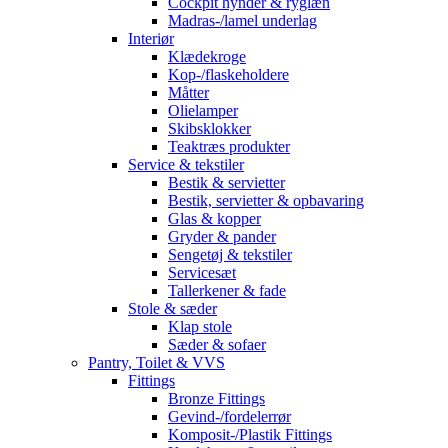
Cockpit hynder & ryglæn
Madras-/lamel underlag
Interiør
Klædekroge
Kop-/flaskeholdere
Måtter
Olielamper
Skibsklokker
Teaktræs produkter
Service & tekstiler
Bestik & servietter
Bestik, servietter & opbavaring
Glas & kopper
Gryder & pander
Sengetøj & tekstiler
Servicesæt
Tallerkener & fade
Stole & sæder
Klap stole
Sæder & sofaer
Pantry, Toilet & VVS
Fittings
Bronze Fittings
Gevind-/fordelerrør
Komposit-/Plastik Fittings