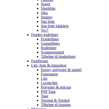
Seajet
Sharkbite
Sika
Snappy
Star brite
Star brite bådpleje
Tec7
Fender-/rudelister
Fenderlister
Gummilister
Rudelister
Svampegummi
Tilbehør til fenderlister
Fugtfjerner
Lim, fuge & reparation
Epoxy, polyester & spartel
Fugemasse
Lim
Loctite/lim
Polyester & gelcoat
PSP Tape
Tape
Terostat & Terokal
Tilbehør til fugning