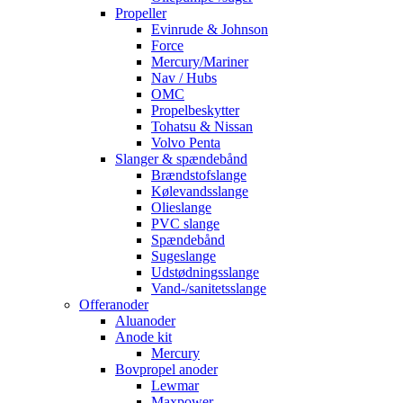
Propeller
Evinrude & Johnson
Force
Mercury/Mariner
Nav / Hubs
OMC
Propelbeskytter
Tohatsu & Nissan
Volvo Penta
Slanger & spændebånd
Brændstofslange
Kølevandsslange
Olieslange
PVC slange
Spændebånd
Sugeslange
Udstødningsslange
Vand-/sanitetsslange
Offeranoder
Aluanoder
Anode kit
Mercury
Bovpropel anoder
Lewmar
Maxpower