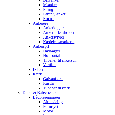
Drivanker
M-anker
P-ring
Paraply anker
Rocna
Ankergrej
Ankerkugler
Ankerruller-/holder
Ankersvivler
Kædeled-/markering
Ankerspil
Hæk/agter
Horisontal
Tilbehør til ankerspil
Vertikal
D-Icer
Kæde
Galvaniseret
Rustfri
Tilbehør til kæde
Dæks & Kalechedele
Bådpresenninger
Almindelige
Formsyet
Motor