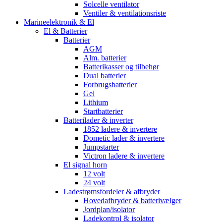
Solcelle ventilator
Ventiler & ventilationsriste
Marineelektronik & El
El & Batterier
Batterier
AGM
Alm. batterier
Batterikasser og tilbehør
Dual batterier
Forbrugsbatterier
Gel
Lithium
Startbatterier
Batterilader & inverter
1852 ladere & invertere
Dometic lader & invertere
Jumpstarter
Victron ladere & invertere
El signal horn
12 volt
24 volt
Ladestrømsfordeler & afbryder
Hovedafbryder & batterivælger
Jordplan/isolator
Ladekontrol & isolator