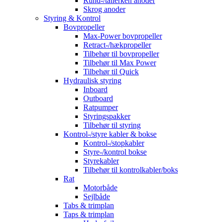
Rund-/tallerken anoder
Skrog anoder
Styring & Kontrol
Bovpropeller
Max-Power bovpropeller
Retract-/hækpropeller
Tilbehør til bovpropeller
Tilbehør til Max Power
Tilbehør til Quick
Hydraulisk styring
Inboard
Outboard
Ratpumper
Styringspakker
Tilbehør til styring
Kontrol-/styre kabler & bokse
Kontrol-/stopkabler
Styre-/kontrol bokse
Styrekabler
Tilbehør til kontrolkabler/boks
Rat
Motorbåde
Sejlbåde
Tabs & trimplan
Taps & trimplan