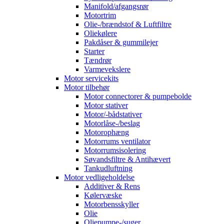
Manifold/afgangsrør
Motortrim
Olie-/brændstof & Luftfiltre
Oliekølere
Pakdåser & gummilejer
Starter
Tændrør
Varmevekslere
Motor servicekits
Motor tilbehør
Motor connectorer & pumpebolde
Motor stativer
Motor/-bådstativer
Motorlåse-/beslag
Motorophæng
Motorrums ventilator
Motorrumsisolering
Søvandsfiltre & Antihævert
Tankudluftning
Motor vedligeholdelse
Additiver & Rens
Kølervæske
Motorbensskyller
Olie
Oliepumpe-/suger