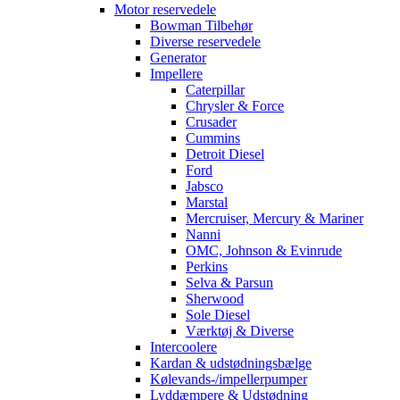
Motor reservedele
Bowman Tilbehør
Diverse reservedele
Generator
Impellere
Caterpillar
Chrysler & Force
Crusader
Cummins
Detroit Diesel
Ford
Jabsco
Marstal
Mercruiser, Mercury & Mariner
Nanni
OMC, Johnson & Evinrude
Perkins
Selva & Parsun
Sherwood
Sole Diesel
Værktøj & Diverse
Intercoolere
Kardan & udstødningsbælge
Kølevands-/impellerpumper
Lyddæmpere & Udstødning