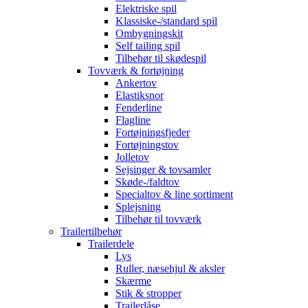
Elektriske spil
Klassiske-/standard spil
Ombygningskit
Self tailing spil
Tilbehør til skødespil
Tovværk & fortøjning
Ankertov
Elastiksnor
Fenderline
Flagline
Fortøjningsfjeder
Fortøjningstov
Jolletov
Sejsinger & tovsamler
Skøde-/faldtov
Specialtov & line sortiment
Splejsning
Tilbehør til tovværk
Trailertilbehør
Trailerdele
Lys
Ruller, næsehjul & aksler
Skærme
Stik & stropper
Trailerlåse