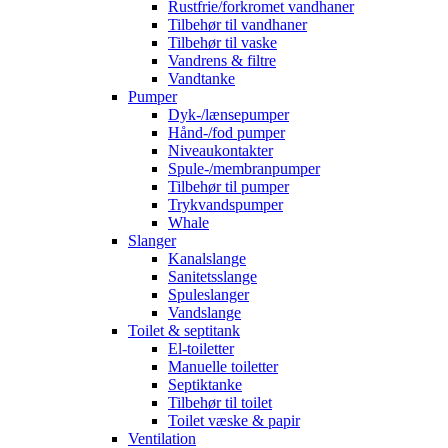
Rustfrie/forkromet vandhaner
Tilbehør til vandhaner
Tilbehør til vaske
Vandrens & filtre
Vandtanke
Pumper
Dyk-/lænsepumper
Hånd-/fod pumper
Niveaukontakter
Spule-/membranpumper
Tilbehør til pumper
Trykvandspumper
Whale
Slanger
Kanalslange
Sanitetsslange
Spuleslanger
Vandslange
Toilet & septitank
El-toiletter
Manuelle toiletter
Septiktanke
Tilbehør til toilet
Toilet væske & papir
Ventilation