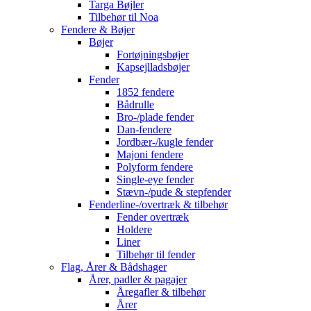
Targa Bøjler
Tilbehør til Noa
Fendere & Bøjer
Bøjer
Fortøjningsbøjer
Kapsejlladsbøjer
Fender
1852 fendere
Bådrulle
Bro-/plade fender
Dan-fendere
Jordbær-/kugle fender
Majoni fendere
Polyform fendere
Single-eye fender
Stævn-/pude & stepfender
Fenderline-/overtræk & tilbehør
Fender overtræk
Holdere
Liner
Tilbehør til fender
Flag, Årer & Bådshager
Årer, padler & pagajer
Åregafler & tilbehør
Årer