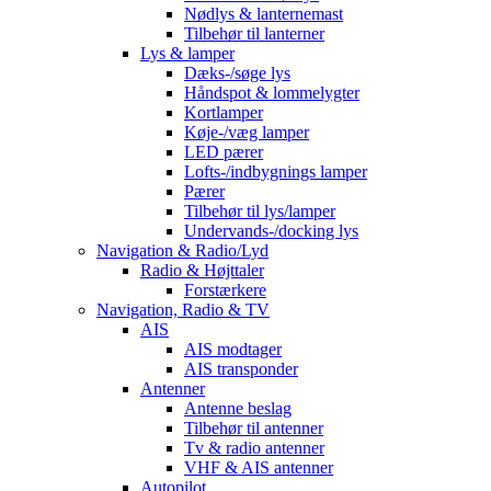
Nødlys & lanternemast
Tilbehør til lanterner
Lys & lamper
Dæks-/søge lys
Håndspot & lommelygter
Kortlamper
Køje-/væg lamper
LED pærer
Lofts-/indbygnings lamper
Pærer
Tilbehør til lys/lamper
Undervands-/docking lys
Navigation & Radio/Lyd
Radio & Højttaler
Forstærkere
Navigation, Radio & TV
AIS
AIS modtager
AIS transponder
Antenner
Antenne beslag
Tilbehør til antenner
Tv & radio antenner
VHF & AIS antenner
Autopilot