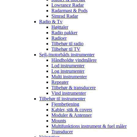
Lowrance Radar
Radarmast & Pods
Simrad Radar
Radio & Tv
Højttaler
Radio pakker
Radioer
Tilbehør til radio
Tilbehør til TV
Sejl-/motorbåds instrumenter
Håndholdte vindmålere
Lod instrumenter
Log instrumenter
Multi instrumenter
Repeater
Tilbehør & transducere
Vind instrumenter
Tilbehør til instrumenter
Fjernbetjening
Kabler, stik & covers
Moduler & Antenner
Mounts
Multifunktions instrument & fuel måler
Transducer