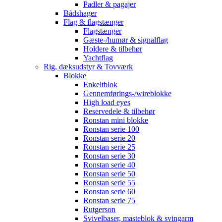
Padler & pagajer
Bådshager
Flag & flagstænger
Flagstænger
Gæste-/humør & signalflag
Holdere & tilbehør
Yachtflag
Rig, dæksudstyr & Tovværk
Blokke
Enkeltblok
Gennemførings-/wireblokke
High load eyes
Reservedele & tilbehør
Ronstan mini blokke
Ronstan serie 100
Ronstan serie 20
Ronstan serie 25
Ronstan serie 30
Ronstan serie 40
Ronstan serie 50
Ronstan serie 55
Ronstan serie 60
Ronstan serie 75
Rutgerson
Svivelbaser, masteblok & svingarm