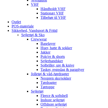
Vejrstation
VHF
Håndholdt VHF
Stationær VHF
Tilbehør til VHF
Outlet
POS-materiale
Sikkerhed, Vandsport & Fritid
Sejlertøj & Sko
Crewwear
Baselayer
Huer, hatte & sokker
Jakker
Polo'er & shorts
Sejlerhandsker
Solbriller, ure & knive
Tasker, regnslag & paraplyer
Jolletøj & våd-/tørdragter
Neopren sko/sokker
Tørdragter
Tørtoppe
Sejlertøj
Fleece & softshell
Inshore sejlertøj
Offshore sejlertøj