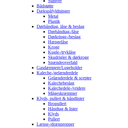
Stativer
Bådstøtte
Dækspåfyldninger
Metal
Plastik
Dørhåndtag, låse & beslag
Dørhåndtag-/låse
Dørkringe-/beslag
Hængelåse
Kroge
Kugle-/tryklåse
Skudrigler & dørkroge
Spændeoverfald
Gasdæmpere/Lugeholder
Kaleche-/gelænderdele
Gelænderdele & scepter
Kalechebeslag
Kalechedele-/vridere
Mågeskræmmer
Klyds, pullert & håndlister
Bropullert
Håndtag & lister
Klyds
Pullert
Lænse-/drænpropper