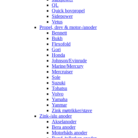
QL
Quick bovpropel
Sidepower
Vetus
Propel, drev & motor-/anoder
Bennett
Bukh
Flexofold
Gori
Honda
Johnson/Evinrude
Marine/Mercury
Mercruiser
Sole
Suzuki
Tohatsu
Volvo
Yamaha
Yanmar
Zink møtrikker/stave
Zink-/alu anoder
Akselanoder
Bera anoder
Motorbåds anoder