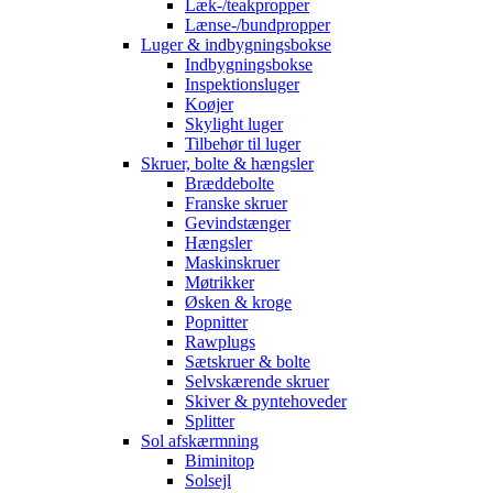
Læk-/teakpropper
Lænse-/bundpropper
Luger & indbygningsbokse
Indbygningsbokse
Inspektionsluger
Koøjer
Skylight luger
Tilbehør til luger
Skruer, bolte & hængsler
Bræddebolte
Franske skruer
Gevindstænger
Hængsler
Maskinskruer
Møtrikker
Øsken & kroge
Popnitter
Rawplugs
Sætskruer & bolte
Selvskærende skruer
Skiver & pyntehoveder
Splitter
Sol afskærmning
Biminitop
Solsejl