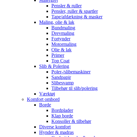
Malergrej
Pensler & ruller
Pensler, ruller & spartler
Tape/afdækning & masker
Maling, olie & lak
Bundmaling
Drevmaling
Fortynder
Motormaling
Olie & lak
Primer
Top Coat
Slib & Polering
Poler-/slibemaskiner
Sandpapir
Slibesvamp
Tilbehør til slib/polering
Værktøj
Komfort ombord
Borde
Bordplader
Klap borde
Konsoller & tilbehør
Diverse komfort
Hynder & madras