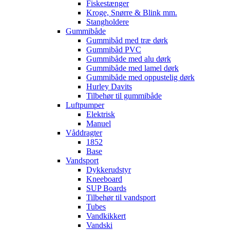
Fiskestænger
Kroge, Snørre & Blink mm.
Stangholdere
Gummibåde
Gummibåd med træ dørk
Gummibåd PVC
Gummibåde med alu dørk
Gummibåde med lamel dørk
Gummibåde med oppustelig dørk
Hurley Davits
Tilbehør til gummibåde
Luftpumper
Elektrisk
Manuel
Våddragter
1852
Base
Vandsport
Dykkerudstyr
Kneeboard
SUP Boards
Tilbehør til vandsport
Tubes
Vandkikkert
Vandski