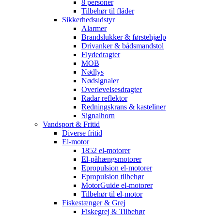
8 personer
Tilbehør til flåder
Sikkerhedsudstyr
Alarmer
Brandslukker & førstehjælp
Drivanker & bådsmandstol
Flydedragter
MOB
Nødlys
Nødsignaler
Overlevelsesdragter
Radar reflektor
Redningskrans & kasteliner
Signalhorn
Vandsport & Fritid
Diverse fritid
El-motor
1852 el-motorer
El-påhængsmotorer
Epropulsion el-motorer
Epropulsion tilbehør
MotorGuide el-motorer
Tilbehør til el-motor
Fiskestænger & Grej
Fiskegrej & Tilbehør