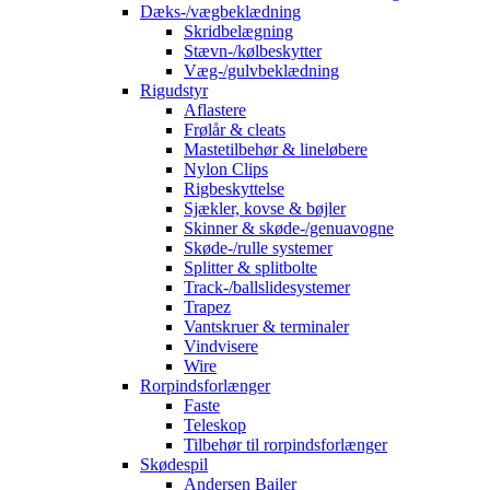
Dæks-/vægbeklædning
Skridbelægning
Stævn-/kølbeskytter
Væg-/gulvbeklædning
Rigudstyr
Aflastere
Frølår & cleats
Mastetilbehør & lineløbere
Nylon Clips
Rigbeskyttelse
Sjækler, kovse & bøjler
Skinner & skøde-/genuavogne
Skøde-/rulle systemer
Splitter & splitbolte
Track-/ballslidesystemer
Trapez
Vantskruer & terminaler
Vindvisere
Wire
Rorpindsforlænger
Faste
Teleskop
Tilbehør til rorpindsforlænger
Skødespil
Andersen Bailer