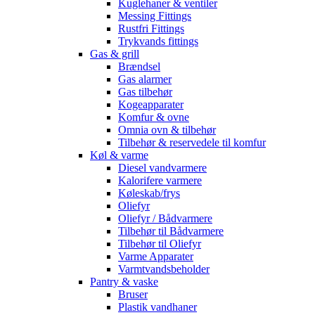
Kuglehaner & ventiler
Messing Fittings
Rustfri Fittings
Trykvands fittings
Gas & grill
Brændsel
Gas alarmer
Gas tilbehør
Kogeapparater
Komfur & ovne
Omnia ovn & tilbehør
Tilbehør & reservedele til komfur
Køl & varme
Diesel vandvarmere
Kalorifere varmere
Køleskab/frys
Oliefyr
Oliefyr / Bådvarmere
Tilbehør til Bådvarmere
Tilbehør til Oliefyr
Varme Apparater
Varmtvandsbeholder
Pantry & vaske
Bruser
Plastik vandhaner