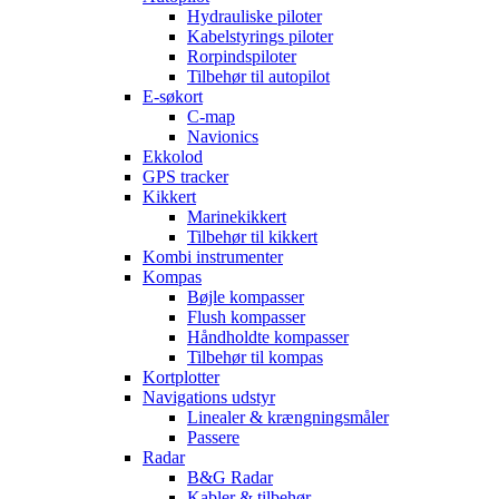
Hydrauliske piloter
Kabelstyrings piloter
Rorpindspiloter
Tilbehør til autopilot
E-søkort
C-map
Navionics
Ekkolod
GPS tracker
Kikkert
Marinekikkert
Tilbehør til kikkert
Kombi instrumenter
Kompas
Bøjle kompasser
Flush kompasser
Håndholdte kompasser
Tilbehør til kompas
Kortplotter
Navigations udstyr
Linealer & krængningsmåler
Passere
Radar
B&G Radar
Kabler & tilbehør