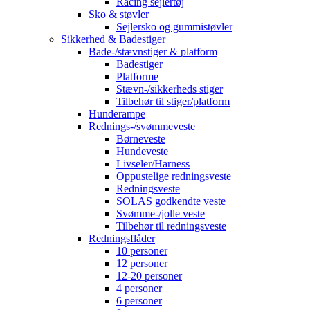
Racing sejlertøj
Sko & støvler
Sejlersko og gummistøvler
Sikkerhed & Badestiger
Bade-/stævnstiger & platform
Badestiger
Platforme
Stævn-/sikkerheds stiger
Tilbehør til stiger/platform
Hunderampe
Rednings-/svømmeveste
Børneveste
Hundeveste
Livseler/Harness
Oppustelige redningsveste
Redningsveste
SOLAS godkendte veste
Svømme-/jolle veste
Tilbehør til redningsveste
Redningsflåder
10 personer
12 personer
12-20 personer
4 personer
6 personer