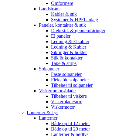
Omformere
Landstrøm
Kabler & stik
Systemer & HPFI anlæg
Paneler, kontakter & stik
Dæksstik & gennemføringer
El paneler
Ledning & Elkabler
Ledning & Kabler
Sikringer & holder
Stik & kontakter
Tape & strips
Solpaneler
Faste solpaneler
Fleksible solpaneler
Tilbehør til solpaneler
Viskermotor-/blade
Tilbehør til viskere
Viskerblade/arm
Viskermotor
Lanterner & Lys
Lanterner
Både op til 12 meter
Både op til 20 meter
Lanterner & nødlys