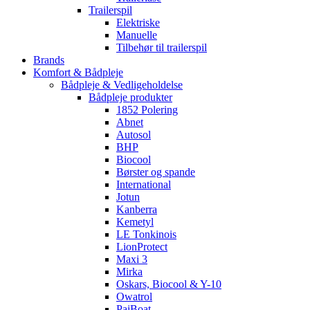
Trailerspil
Elektriske
Manuelle
Tilbehør til trailerspil
Brands
Komfort & Bådpleje
Bådpleje & Vedligeholdelse
Bådpleje produkter
1852 Polering
Abnet
Autosol
BHP
Biocool
Børster og spande
International
Jotun
Kanberra
Kemetyl
LE Tonkinois
LionProtect
Maxi 3
Mirka
Oskars, Biocool & Y-10
Owatrol
PaiBoat