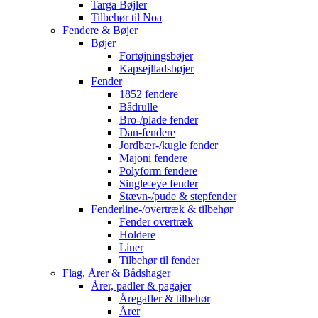
Targa Bøjler
Tilbehør til Noa
Fendere & Bøjer
Bøjer
Fortøjningsbøjer
Kapsejlladsbøjer
Fender
1852 fendere
Bådrulle
Bro-/plade fender
Dan-fendere
Jordbær-/kugle fender
Majoni fendere
Polyform fendere
Single-eye fender
Stævn-/pude & stepfender
Fenderline-/overtræk & tilbehør
Fender overtræk
Holdere
Liner
Tilbehør til fender
Flag, Årer & Bådshager
Årer, padler & pagajer
Åregafler & tilbehør
Årer