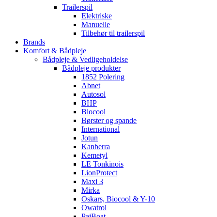
Trailerspil
Elektriske
Manuelle
Tilbehør til trailerspil
Brands
Komfort & Bådpleje
Bådpleje & Vedligeholdelse
Bådpleje produkter
1852 Polering
Abnet
Autosol
BHP
Biocool
Børster og spande
International
Jotun
Kanberra
Kemetyl
LE Tonkinois
LionProtect
Maxi 3
Mirka
Oskars, Biocool & Y-10
Owatrol
PaiBoat