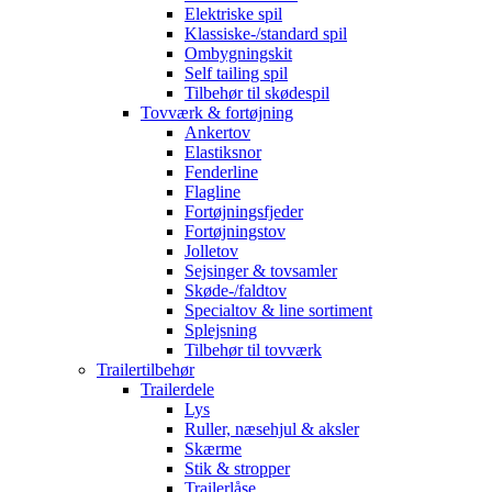
Elektriske spil
Klassiske-/standard spil
Ombygningskit
Self tailing spil
Tilbehør til skødespil
Tovværk & fortøjning
Ankertov
Elastiksnor
Fenderline
Flagline
Fortøjningsfjeder
Fortøjningstov
Jolletov
Sejsinger & tovsamler
Skøde-/faldtov
Specialtov & line sortiment
Splejsning
Tilbehør til tovværk
Trailertilbehør
Trailerdele
Lys
Ruller, næsehjul & aksler
Skærme
Stik & stropper
Trailerlåse