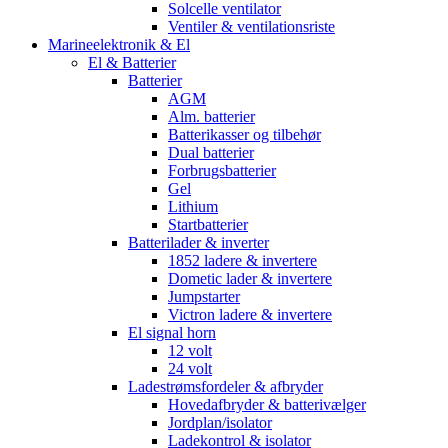
Solcelle ventilator
Ventiler & ventilationsriste
Marineelektronik & El
El & Batterier
Batterier
AGM
Alm. batterier
Batterikasser og tilbehør
Dual batterier
Forbrugsbatterier
Gel
Lithium
Startbatterier
Batterilader & inverter
1852 ladere & invertere
Dometic lader & invertere
Jumpstarter
Victron ladere & invertere
El signal horn
12 volt
24 volt
Ladestrømsfordeler & afbryder
Hovedafbryder & batterivælger
Jordplan/isolator
Ladekontrol & isolator