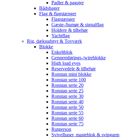
Padler & pagajer
Bådshager
Flag & flagstænger
Flagstænger
Gæste-/humør & signalflag
Holdere & tilbehør
Yachtflag
Rig, dæksudstyr & Tovværk
Blokke
Enkeltblok
Gennemførings-/wireblokke
High load eyes
Reservedele & tilbehør
Ronstan mini blokke
Ronstan serie 100
Ronstan serie 20
Ronstan serie 25
Ronstan serie 30
Ronstan serie 40
Ronstan serie 50
Ronstan serie 55
Ronstan serie 60
Ronstan serie 75
Rutgerson
Svivelbaser, masteblok & svingarm