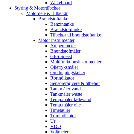
Wakeboard
Styring & Motortilbehør
Motordele & Tilbehør
Brændstoftanke
Benzintanke
Brændstofdunke
Tilbehør til brændstoftanke
Motor instrumenter
Amperemeter
Brændstofmåler
GPS Speed
Multifunktionsinstrumenter
Olietryksmåler
Omdrejningstæller
Rorindikator
Sensorer/givere & tilbehør
Tankmåler vand
Tankmåler waste
Temp.måler kølevand
Temp.måler olie
Timetæller
Trimindikator
Ur
VDO
Voltmeter