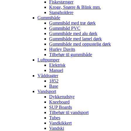
Fiskestænger
Kroge, Snørre & Blink mm.
Stangholdere
Gummibåde
Gummibåd med træ dørk
Gummibåd PVC
Gummibåde med alu dørk
Gummibåde med lamel dørk
Gummibåde med oppustelig dørk
Hurley Davits
Tilbehør til gummibåde
Luftpumper
Elektrisk
Manuel
Våddragter
1852
Base
Vandsport
Dykkerudstyr
Kneeboard
SUP Boards
Tilbehør til vandsport
Tubes
Vandkikkert
Vandski