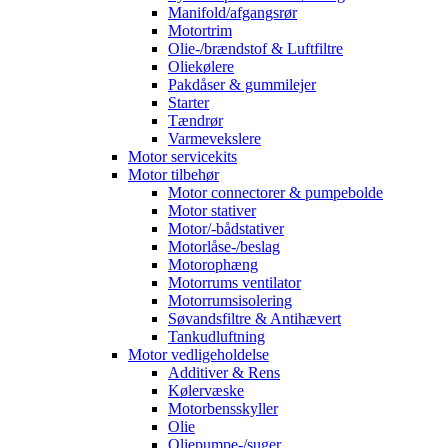
Manifold/afgangsrør
Motortrim
Olie-/brændstof & Luftfiltre
Oliekølere
Pakdåser & gummilejer
Starter
Tændrør
Varmevekslere
Motor servicekits
Motor tilbehør
Motor connectorer & pumpebolde
Motor stativer
Motor/-bådstativer
Motorlåse-/beslag
Motorophæng
Motorrums ventilator
Motorrumsisolering
Søvandsfiltre & Antihævert
Tankudluftning
Motor vedligeholdelse
Additiver & Rens
Kølervæske
Motorbensskyller
Olie
Oliepumpe-/suger