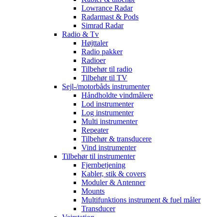
Lowrance Radar
Radarmast & Pods
Simrad Radar
Radio & Tv
Højttaler
Radio pakker
Radioer
Tilbehør til radio
Tilbehør til TV
Sejl-/motorbåds instrumenter
Håndholdte vindmålere
Lod instrumenter
Log instrumenter
Multi instrumenter
Repeater
Tilbehør & transducere
Vind instrumenter
Tilbehør til instrumenter
Fjernbetjening
Kabler, stik & covers
Moduler & Antenner
Mounts
Multifunktions instrument & fuel måler
Transducer