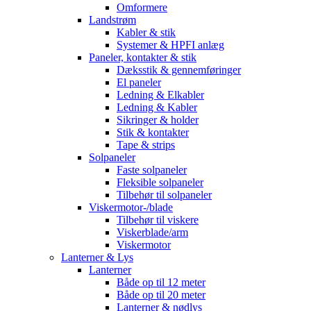
Omformere
Landstrøm
Kabler & stik
Systemer & HPFI anlæg
Paneler, kontakter & stik
Dæksstik & gennemføringer
El paneler
Ledning & Elkabler
Ledning & Kabler
Sikringer & holder
Stik & kontakter
Tape & strips
Solpaneler
Faste solpaneler
Fleksible solpaneler
Tilbehør til solpaneler
Viskermotor-/blade
Tilbehør til viskere
Viskerblade/arm
Viskermotor
Lanterner & Lys
Lanterner
Både op til 12 meter
Både op til 20 meter
Lanterner & nødlys