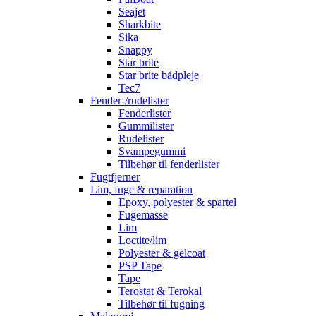
Seajet
Sharkbite
Sika
Snappy
Star brite
Star brite bådpleje
Tec7
Fender-/rudelister
Fenderlister
Gummilister
Rudelister
Svampegummi
Tilbehør til fenderlister
Fugtfjerner
Lim, fuge & reparation
Epoxy, polyester & spartel
Fugemasse
Lim
Loctite/lim
Polyester & gelcoat
PSP Tape
Tape
Terostat & Terokal
Tilbehør til fugning