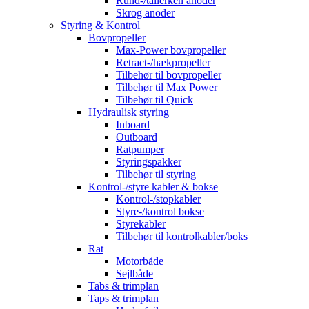
Rund-/tallerken anoder
Skrog anoder
Styring & Kontrol
Bovpropeller
Max-Power bovpropeller
Retract-/hækpropeller
Tilbehør til bovpropeller
Tilbehør til Max Power
Tilbehør til Quick
Hydraulisk styring
Inboard
Outboard
Ratpumper
Styringspakker
Tilbehør til styring
Kontrol-/styre kabler & bokse
Kontrol-/stopkabler
Styre-/kontrol bokse
Styrekabler
Tilbehør til kontrolkabler/boks
Rat
Motorbåde
Sejlbåde
Tabs & trimplan
Taps & trimplan