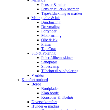
Malergrej
Pensler & ruller
Pensler, ruller & spartler
Tape/afdækning & masker
Maling, olie & lak
Bundmaling
Drevmaling
Fortynder
Motormaling
Olie & lak
Primer
Top Coat
Slib & Polering
Poler-/slibemaskiner
Sandpapir
Slibesvamp
Tilbehør til slib/polering
Værktøj
Komfort ombord
Borde
Bordplader
Klap borde
Konsoller & tilbehør
Diverse komfort
Hynder & madras