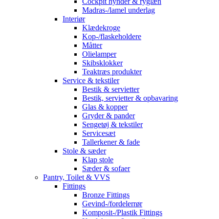
Cockpit hynder & ryglæn
Madras-/lamel underlag
Interiør
Klædekroge
Kop-/flaskeholdere
Måtter
Olielamper
Skibsklokker
Teaktræs produkter
Service & tekstiler
Bestik & servietter
Bestik, servietter & opbavaring
Glas & kopper
Gryder & pander
Sengetøj & tekstiler
Servicesæt
Tallerkener & fade
Stole & sæder
Klap stole
Sæder & sofaer
Pantry, Toilet & VVS
Fittings
Bronze Fittings
Gevind-/fordelerrør
Komposit-/Plastik Fittings