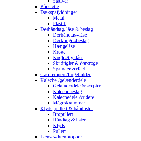
Stativer
Bådstøtte
Dækspåfyldninger
Metal
Plastik
Dørhåndtag, låse & beslag
Dørhåndtag-/låse
Dørkringe-/beslag
Hængelåse
Kroge
Kugle-/tryklåse
Skudrigler & dørkroge
Spændeoverfald
Gasdæmpere/Lugeholder
Kaleche-/gelænderdele
Gelænderdele & scepter
Kalechebeslag
Kalechedele-/vridere
Mågeskræmmer
Klyds, pullert & håndlister
Bropullert
Håndtag & lister
Klyds
Pullert
Lænse-/drænpropper