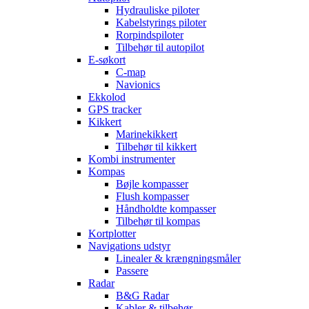
Hydrauliske piloter
Kabelstyrings piloter
Rorpindspiloter
Tilbehør til autopilot
E-søkort
C-map
Navionics
Ekkolod
GPS tracker
Kikkert
Marinekikkert
Tilbehør til kikkert
Kombi instrumenter
Kompas
Bøjle kompasser
Flush kompasser
Håndholdte kompasser
Tilbehør til kompas
Kortplotter
Navigations udstyr
Linealer & krængningsmåler
Passere
Radar
B&G Radar
Kabler & tilbehør