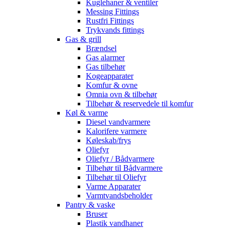
Kuglehaner & ventiler
Messing Fittings
Rustfri Fittings
Trykvands fittings
Gas & grill
Brændsel
Gas alarmer
Gas tilbehør
Kogeapparater
Komfur & ovne
Omnia ovn & tilbehør
Tilbehør & reservedele til komfur
Køl & varme
Diesel vandvarmere
Kalorifere varmere
Køleskab/frys
Oliefyr
Oliefyr / Bådvarmere
Tilbehør til Bådvarmere
Tilbehør til Oliefyr
Varme Apparater
Varmtvandsbeholder
Pantry & vaske
Bruser
Plastik vandhaner