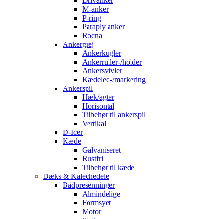
Drivanker
M-anker
P-ring
Paraply anker
Rocna
Ankergrej
Ankerkugler
Ankerruller-/holder
Ankersvivler
Kædeled-/markering
Ankerspil
Hæk/agter
Horisontal
Tilbehør til ankerspil
Vertikal
D-Icer
Kæde
Galvaniseret
Rustfri
Tilbehør til kæde
Dæks & Kalechedele
Bådpresenninger
Almindelige
Formsyet
Motor