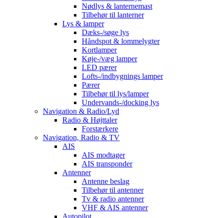
Nødlys & lanternemast
Tilbehør til lanterner
Lys & lamper
Dæks-/søge lys
Håndspot & lommelygter
Kortlamper
Køje-/væg lamper
LED pærer
Lofts-/indbygnings lamper
Pærer
Tilbehør til lys/lamper
Undervands-/docking lys
Navigation & Radio/Lyd
Radio & Højttaler
Forstærkere
Navigation, Radio & TV
AIS
AIS modtager
AIS transponder
Antenner
Antenne beslag
Tilbehør til antenner
Tv & radio antenner
VHF & AIS antenner
Autopilot