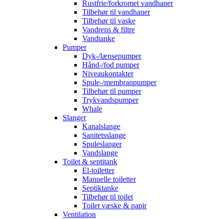
Rustfrie/forkromet vandhaner
Tilbehør til vandhaner
Tilbehør til vaske
Vandrens & filtre
Vandtanke
Pumper
Dyk-/lænsepumper
Hånd-/fod pumper
Niveaukontakter
Spule-/membranpumper
Tilbehør til pumper
Trykvandspumper
Whale
Slanger
Kanalslange
Sanitetsslange
Spuleslanger
Vandslange
Toilet & septitank
El-toiletter
Manuelle toiletter
Septiktanke
Tilbehør til toilet
Toilet væske & papir
Ventilation