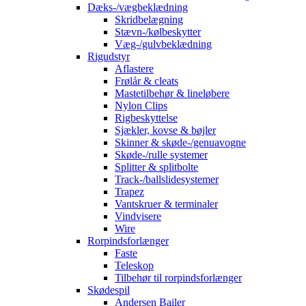
Dæks-/vægbeklædning
Skridbelægning
Stævn-/kølbeskytter
Væg-/gulvbeklædning
Rigudstyr
Aflastere
Frølår & cleats
Mastetilbehør & lineløbere
Nylon Clips
Rigbeskyttelse
Sjækler, kovse & bøjler
Skinner & skøde-/genuavogne
Skøde-/rulle systemer
Splitter & splitbolte
Track-/ballslidesystemer
Trapez
Vantskruer & terminaler
Vindvisere
Wire
Rorpindsforlænger
Faste
Teleskop
Tilbehør til rorpindsforlænger
Skødespil
Andersen Bailer