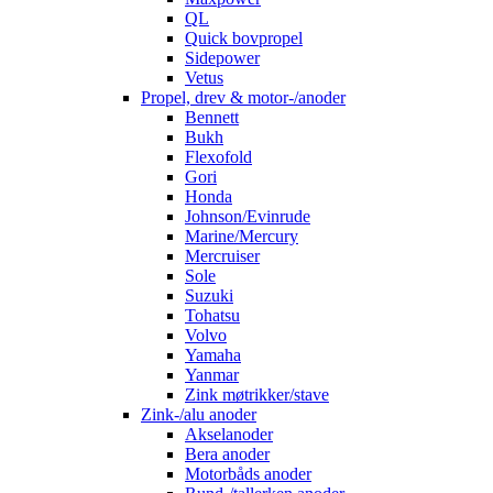
QL
Quick bovpropel
Sidepower
Vetus
Propel, drev & motor-/anoder
Bennett
Bukh
Flexofold
Gori
Honda
Johnson/Evinrude
Marine/Mercury
Mercruiser
Sole
Suzuki
Tohatsu
Volvo
Yamaha
Yanmar
Zink møtrikker/stave
Zink-/alu anoder
Akselanoder
Bera anoder
Motorbåds anoder