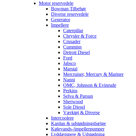
Motor reservedele
Bowman Tilbehør
Diverse reservedele
Generator
Impellere
Caterpillar
Chrysler & Force
Crusader
Cummins
Detroit Diesel
Ford
Jabsco
Marstal
Mercruiser, Mercury & Mariner
Nanni
OMC, Johnson & Evinrude
Perkins
Selva & Parsun
Sherwood
Sole Diesel
Værktøj & Diverse
Intercoolere
Kardan & udstødningsbælge
Kølevands-/impellerpumper
Lyddæmpere & Udstødning