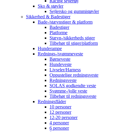
Racing sejlertøj
Sko & støvler
Sejlersko og gummistøvler
Sikkerhed & Badestiger
Bade-/stævnstiger & platform
Badestiger
Platforme
Stævn-/sikkerheds stiger
Tilbehør til stiger/platform
Hunderampe
Rednings-/svømmeveste
Børneveste
Hundeveste
Livseler/Harness
Oppustelige redningsveste
Redningsveste
SOLAS godkendte veste
Svømme-/jolle veste
Tilbehør til redningsveste
Redningsflåder
10 personer
12 personer
12-20 personer
4 personer
6 personer