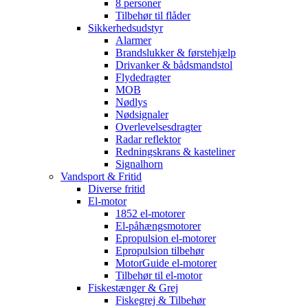
8 personer
Tilbehør til flåder
Sikkerhedsudstyr
Alarmer
Brandslukker & førstehjælp
Drivanker & bådsmandstol
Flydedragter
MOB
Nødlys
Nødsignaler
Overlevelsesdragter
Radar reflektor
Redningskrans & kasteliner
Signalhorn
Vandsport & Fritid
Diverse fritid
El-motor
1852 el-motorer
El-påhængsmotorer
Epropulsion el-motorer
Epropulsion tilbehør
MotorGuide el-motorer
Tilbehør til el-motor
Fiskestænger & Grej
Fiskegrej & Tilbehør