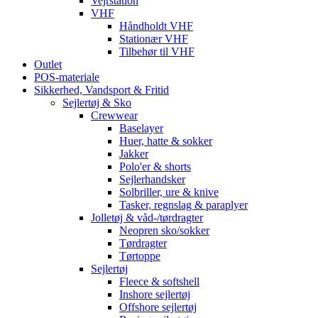
Vejrstation
VHF
Håndholdt VHF
Stationær VHF
Tilbehør til VHF
Outlet
POS-materiale
Sikkerhed, Vandsport & Fritid
Sejlertøj & Sko
Crewwear
Baselayer
Huer, hatte & sokker
Jakker
Polo'er & shorts
Sejlerhandsker
Solbriller, ure & knive
Tasker, regnslag & paraplyer
Jolletøj & våd-/tørdragter
Neopren sko/sokker
Tørdragter
Tørtoppe
Sejlertøj
Fleece & softshell
Inshore sejlertøj
Offshore sejlertøj