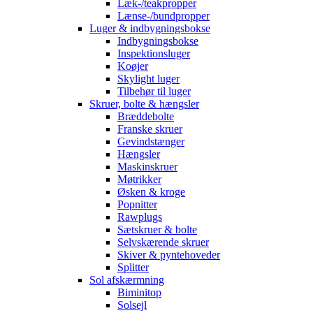
Læk-/teakpropper
Lænse-/bundpropper
Luger & indbygningsbokse
Indbygningsbokse
Inspektionsluger
Koøjer
Skylight luger
Tilbehør til luger
Skruer, bolte & hængsler
Bræddebolte
Franske skruer
Gevindstænger
Hængsler
Maskinskruer
Møtrikker
Øsken & kroge
Popnitter
Rawplugs
Sætskruer & bolte
Selvskærende skruer
Skiver & pyntehoveder
Splitter
Sol afskærmning
Biminitop
Solsejl