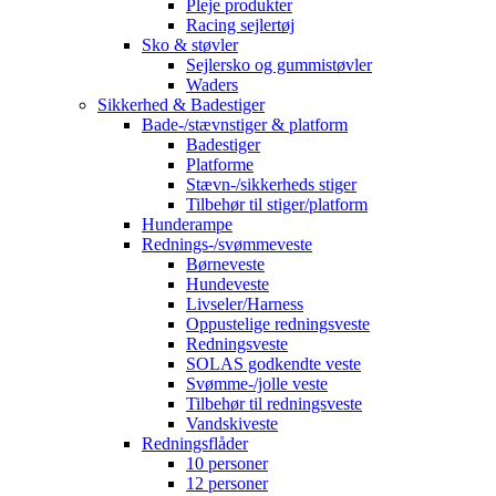
Pleje produkter
Racing sejlertøj
Sko & støvler
Sejlersko og gummistøvler
Waders
Sikkerhed & Badestiger
Bade-/stævnstiger & platform
Badestiger
Platforme
Stævn-/sikkerheds stiger
Tilbehør til stiger/platform
Hunderampe
Rednings-/svømmeveste
Børneveste
Hundeveste
Livseler/Harness
Oppustelige redningsveste
Redningsveste
SOLAS godkendte veste
Svømme-/jolle veste
Tilbehør til redningsveste
Vandskiveste
Redningsflåder
10 personer
12 personer