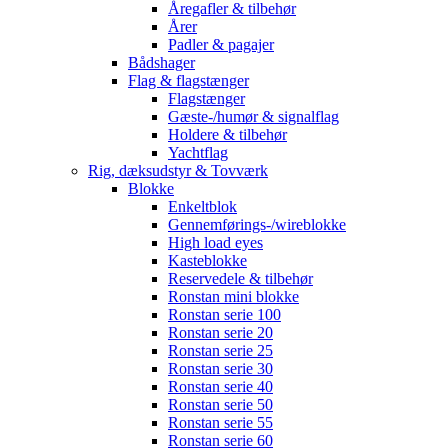
Åregafler & tilbehør
Årer
Padler & pagajer
Bådshager
Flag & flagstænger
Flagstænger
Gæste-/humør & signalflag
Holdere & tilbehør
Yachtflag
Rig, dæksudstyr & Tovværk
Blokke
Enkeltblok
Gennemførings-/wireblokke
High load eyes
Kasteblokke
Reservedele & tilbehør
Ronstan mini blokke
Ronstan serie 100
Ronstan serie 20
Ronstan serie 25
Ronstan serie 30
Ronstan serie 40
Ronstan serie 50
Ronstan serie 55
Ronstan serie 60