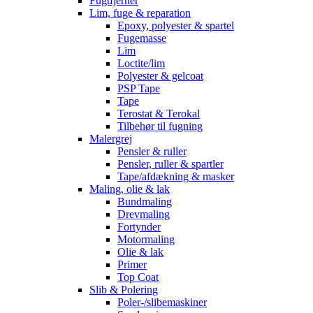
Fugtfjerner
Lim, fuge & reparation
Epoxy, polyester & spartel
Fugemasse
Lim
Loctite/lim
Polyester & gelcoat
PSP Tape
Tape
Terostat & Terokal
Tilbehør til fugning
Malergrej
Pensler & ruller
Pensler, ruller & spartler
Tape/afdækning & masker
Maling, olie & lak
Bundmaling
Drevmaling
Fortynder
Motormaling
Olie & lak
Primer
Top Coat
Slib & Polering
Poler-/slibemaskiner