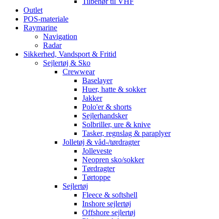
Tilbehør til VHF
Outlet
POS-materiale
Raymarine
Navigation
Radar
Sikkerhed, Vandsport & Fritid
Sejlertøj & Sko
Crewwear
Baselayer
Huer, hatte & sokker
Jakker
Polo'er & shorts
Sejlerhandsker
Solbriller, ure & knive
Tasker, regnslag & paraplyer
Jolletøj & våd-/tørdragter
Jolleveste
Neopren sko/sokker
Tørdragter
Tørtoppe
Sejlertøj
Fleece & softshell
Inshore sejlertøj
Offshore sejlertøj