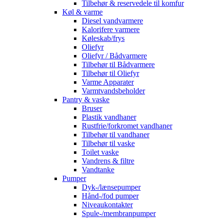
Tilbehør & reservedele til komfur
Køl & varme
Diesel vandvarmere
Kalorifere varmere
Køleskab/frys
Oliefyr
Oliefyr / Bådvarmere
Tilbehør til Bådvarmere
Tilbehør til Oliefyr
Varme Apparater
Varmtvandsbeholder
Pantry & vaske
Bruser
Plastik vandhaner
Rustfrie/forkromet vandhaner
Tilbehør til vandhaner
Tilbehør til vaske
Toilet vaske
Vandrens & filtre
Vandtanke
Pumper
Dyk-/lænsepumper
Hånd-/fod pumper
Niveaukontakter
Spule-/membranpumper