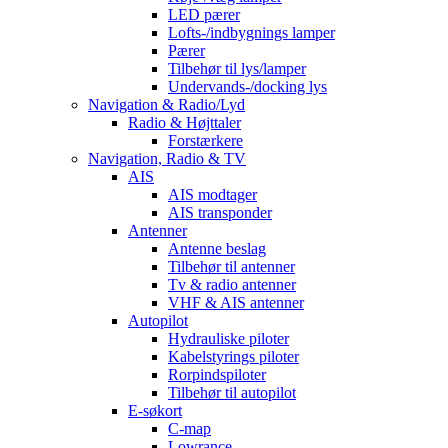
LED pærer
Lofts-/indbygnings lamper
Pærer
Tilbehør til lys/lamper
Undervands-/docking lys
Navigation & Radio/Lyd
Radio & Højttaler
Forstærkere
Navigation, Radio & TV
AIS
AIS modtager
AIS transponder
Antenner
Antenne beslag
Tilbehør til antenner
Tv & radio antenner
VHF & AIS antenner
Autopilot
Hydrauliske piloter
Kabelstyrings piloter
Rorpindspiloter
Tilbehør til autopilot
E-søkort
C-map
Lowrance