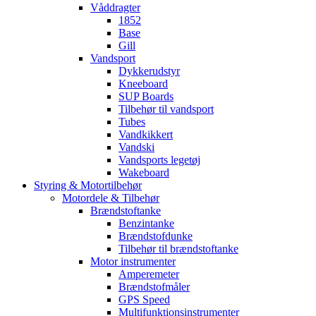
Våddragter
1852
Base
Gill
Vandsport
Dykkerudstyr
Kneeboard
SUP Boards
Tilbehør til vandsport
Tubes
Vandkikkert
Vandski
Vandsports legetøj
Wakeboard
Styring & Motortilbehør
Motordele & Tilbehør
Brændstoftanke
Benzintanke
Brændstofdunke
Tilbehør til brændstoftanke
Motor instrumenter
Amperemeter
Brændstofmåler
GPS Speed
Multifunktionsinstrumenter