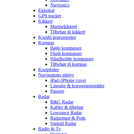
Navionics
Ekkolod
GPS tracker
Kikkert
Marinekikkert
Tilbehør til kikkert
Kombi instrumenter
Kompas
Bøjle kompasser
Flush kompasser
Håndholdte kompasser
Tilbehør til kompas
Kortplotter
Navigations udstyr
iPad-/iPhone cover
Linealer & krængningsmåler
Passere
Radar
B&G Radar
Kabler & tilbehør
Lowrance Radar
Radarmast & Pods
Simrad Radar
Radio & Tv