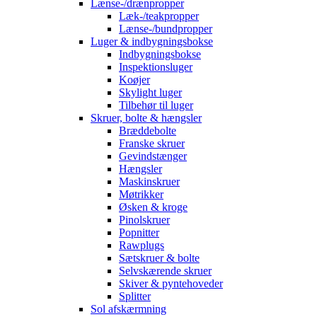
Lænse-/drænpropper
Læk-/teakpropper
Lænse-/bundpropper
Luger & indbygningsbokse
Indbygningsbokse
Inspektionsluger
Koøjer
Skylight luger
Tilbehør til luger
Skruer, bolte & hængsler
Bræddebolte
Franske skruer
Gevindstænger
Hængsler
Maskinskruer
Møtrikker
Øsken & kroge
Pinolskruer
Popnitter
Rawplugs
Sætskruer & bolte
Selvskærende skruer
Skiver & pyntehoveder
Splitter
Sol afskærmning