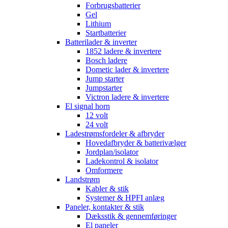
Forbrugsbatterier
Gel
Lithium
Startbatterier
Batterilader & inverter
1852 ladere & invertere
Bosch ladere
Dometic lader & invertere
Jump starter
Jumpstarter
Victron ladere & invertere
El signal horn
12 volt
24 volt
Ladestrømsfordeler & afbryder
Hovedafbryder & batterivælger
Jordplan/isolator
Ladekontrol & isolator
Omformere
Landstrøm
Kabler & stik
Systemer & HPFI anlæg
Paneler, kontakter & stik
Dæksstik & gennemføringer
El paneler