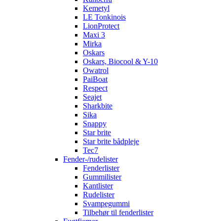
Kemetyl
LE Tonkinois
LionProtect
Maxi 3
Mirka
Oskars
Oskars, Biocool & Y-10
Owatrol
PaiBoat
Respect
Seajet
Sharkbite
Sika
Snappy
Star brite
Star brite bådpleje
Tec7
Fender-/rudelister
Fenderlister
Gummilister
Kantlister
Rudelister
Svampegummi
Tilbehør til fenderlister