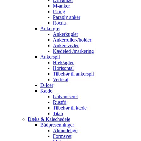
Drivanker
M-anker
P-ring
Paraply anker
Rocna
Ankergrej
Ankerkugler
Ankerruller-/holder
Ankersvivler
Kædeled-/markering
Ankerspil
Hæk/agter
Horisontal
Tilbehør til ankerspil
Vertikal
D-Icer
Kæde
Galvaniseret
Rustfri
Tilbehør til kæde
Titan
Dæks & Kalechedele
Bådpresenninger
Almindelige
Formsyet