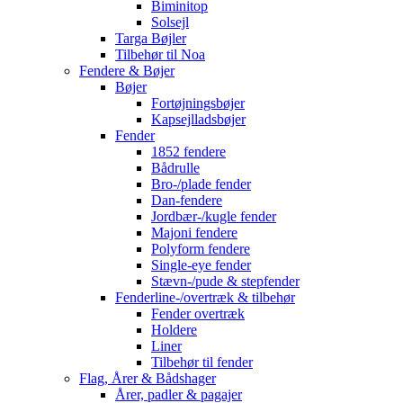
Biminitop
Solsejl
Targa Bøjler
Tilbehør til Noa
Fendere & Bøjer
Bøjer
Fortøjningsbøjer
Kapsejlladsbøjer
Fender
1852 fendere
Bådrulle
Bro-/plade fender
Dan-fendere
Jordbær-/kugle fender
Majoni fendere
Polyform fendere
Single-eye fender
Stævn-/pude & stepfender
Fenderline-/overtræk & tilbehør
Fender overtræk
Holdere
Liner
Tilbehør til fender
Flag, Årer & Bådshager
Årer, padler & pagajer