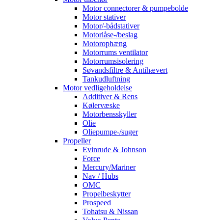
Motor connectorer & pumpebolde
Motor stativer
Motor/-bådstativer
Motorlåse-/beslag
Motorophæng
Motorrums ventilator
Motorrumsisolering
Søvandsfiltre & Antihævert
Tankudluftning
Motor vedligeholdelse
Additiver & Rens
Kølervæske
Motorbensskyller
Olie
Oliepumpe-/suger
Propeller
Evinrude & Johnson
Force
Mercury/Mariner
Nav / Hubs
OMC
Propelbeskytter
Prospeed
Tohatsu & Nissan