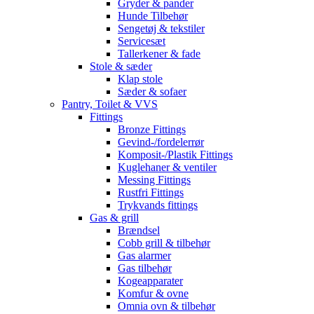
Gryder & pander
Hunde Tilbehør
Sengetøj & tekstiler
Servicesæt
Tallerkener & fade
Stole & sæder
Klap stole
Sæder & sofaer
Pantry, Toilet & VVS
Fittings
Bronze Fittings
Gevind-/fordelerrør
Komposit-/Plastik Fittings
Kuglehaner & ventiler
Messing Fittings
Rustfri Fittings
Trykvands fittings
Gas & grill
Brændsel
Cobb grill & tilbehør
Gas alarmer
Gas tilbehør
Kogeapparater
Komfur & ovne
Omnia ovn & tilbehør