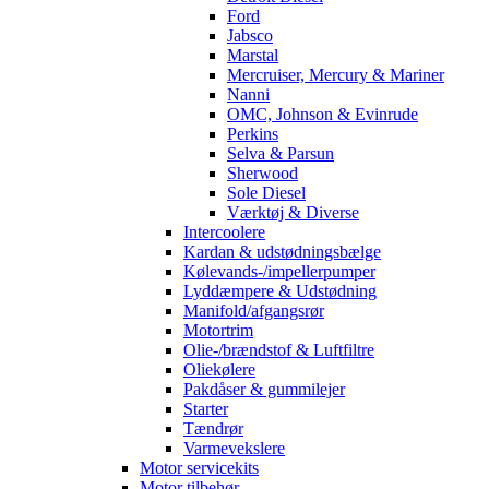
Ford
Jabsco
Marstal
Mercruiser, Mercury & Mariner
Nanni
OMC, Johnson & Evinrude
Perkins
Selva & Parsun
Sherwood
Sole Diesel
Værktøj & Diverse
Intercoolere
Kardan & udstødningsbælge
Kølevands-/impellerpumper
Lyddæmpere & Udstødning
Manifold/afgangsrør
Motortrim
Olie-/brændstof & Luftfiltre
Oliekølere
Pakdåser & gummilejer
Starter
Tændrør
Varmevekslere
Motor servicekits
Motor tilbehør