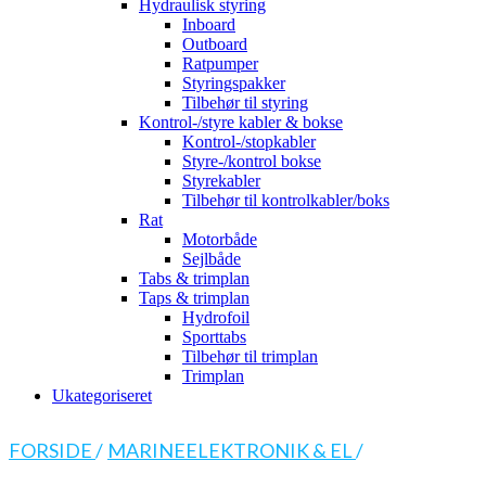
Hydraulisk styring
Inboard
Outboard
Ratpumper
Styringspakker
Tilbehør til styring
Kontrol-/styre kabler & bokse
Kontrol-/stopkabler
Styre-/kontrol bokse
Styrekabler
Tilbehør til kontrolkabler/boks
Rat
Motorbåde
Sejlbåde
Tabs & trimplan
Taps & trimplan
Hydrofoil
Sporttabs
Tilbehør til trimplan
Trimplan
Ukategoriseret
FORSIDE
/
MARINEELEKTRONIK & EL
/