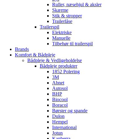
Ruller, næsehjul & aksler
Skærme
Stik & stropper
Trailerlåse
Trailerspil
Elektriske
Manuelle
Tilbehør til trailerspil
Brands
Komfort & Bådpleje
Bådpleje & Vedligeholdelse
Bådpleje produkter
1852 Polering
3M
Abnet
Autosol
BHP
Biocool
Boracol
Børster og spande
Dulon
Hempel
International
Jotun
Kanberra