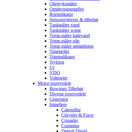
Olietryksmåler
Omdrejningstæller
Rorindikator
Sensorer/givere & tilbehør
Tankmåler vand
Tankmåler waste
Temp.måler kølevand
Temp.måler olie
Temp.måler udstødning
Timetæller
Trimindikator
Tryklog
Ur
VDO
Voltmeter
Motor reservedele
Bowman Tilbehør
Diverse reservedele
Generator
Impellere
Caterpillar
Chrysler & Force
Crusader
Cummins
Detroit Diesel