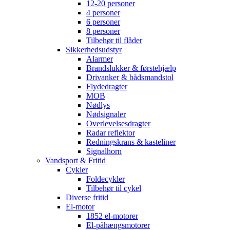
12-20 personer
4 personer
6 personer
8 personer
Tilbehør til flåder
Sikkerhedsudstyr
Alarmer
Brandslukker & førstehjælp
Drivanker & bådsmandstol
Flydedragter
MOB
Nødlys
Nødsignaler
Overlevelsesdragter
Radar reflektor
Redningskrans & kasteliner
Signalhorn
Vandsport & Fritid
Cykler
Foldecykler
Tilbehør til cykel
Diverse fritid
El-motor
1852 el-motorer
El-påhængsmotorer