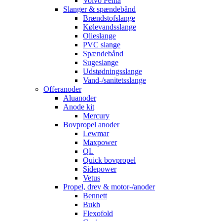
Volvo Penta
Slanger & spændebånd
Brændstofslange
Kølevandsslange
Olieslange
PVC slange
Spændebånd
Sugeslange
Udstødningsslange
Vand-/sanitetsslange
Offeranoder
Aluanoder
Anode kit
Mercury
Bovpropel anoder
Lewmar
Maxpower
QL
Quick bovpropel
Sidepower
Vetus
Propel, drev & motor-/anoder
Bennett
Bukh
Flexofold