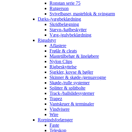
Ronstan serie 75
Rutgerson
Svivelbaser, masteblok & svingarm
Dæks-/vægbeklædning
Skridbelægning
Stævn-/kølbeskytter
Væg-/gulvbeklædning
Rigudstyr
Aflastere
Frølår & cleats
Mastetilbehør & lineløbere
Nylon Clips
Rigbeskyttelse
Sjækler, kovse & bøjler
Skinner & skøde-/genuavogne
Skøde-/rulle systemer
Splitter & splitbolte
Track-/ballslidesystemer
Trapez
Vantskruer & terminaler
Vindvisere
Wire
Rorpindsforlænger
Faste
Teleskop