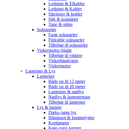
Ledning & Elkabler
Ledning & Kabler
Sikringer & holder
Stik & kontakter
Tape & strips
Solpaneler
Faste solpaneler
Fleksible solpaneler
Tilbehør til solpaneler
Viskermotor-/blade
Tilbehør til viskere
Viskerblade/arm
Viskermotor
Lanterner & Lys
Lanterner
Både op til 12 meter
Både op til 20 meter
Lanterner & nødlys
Nødlys & lanternemast
Tilbehør til lanterner
Lys & lamper
Dæks-/søge lys
Håndspot & lommelygter
Kortlamper
Køje-/væg lamper