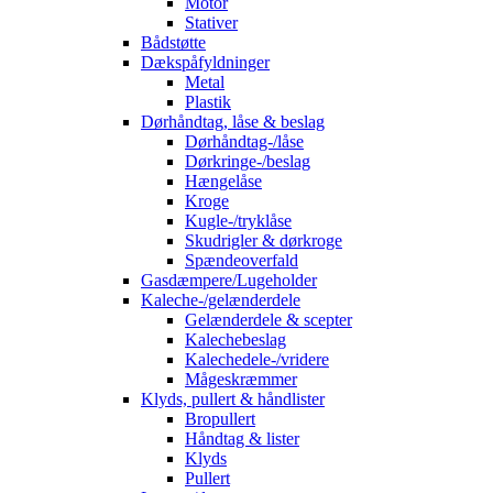
Motor
Stativer
Bådstøtte
Dækspåfyldninger
Metal
Plastik
Dørhåndtag, låse & beslag
Dørhåndtag-/låse
Dørkringe-/beslag
Hængelåse
Kroge
Kugle-/tryklåse
Skudrigler & dørkroge
Spændeoverfald
Gasdæmpere/Lugeholder
Kaleche-/gelænderdele
Gelænderdele & scepter
Kalechebeslag
Kalechedele-/vridere
Mågeskræmmer
Klyds, pullert & håndlister
Bropullert
Håndtag & lister
Klyds
Pullert