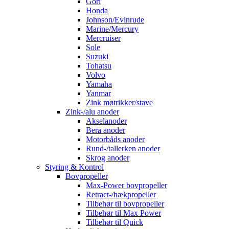
Gori
Honda
Johnson/Evinrude
Marine/Mercury
Mercruiser
Sole
Suzuki
Tohatsu
Volvo
Yamaha
Yanmar
Zink møtrikker/stave
Zink-/alu anoder
Akselanoder
Bera anoder
Motorbåds anoder
Rund-/tallerken anoder
Skrog anoder
Styring & Kontrol
Bovpropeller
Max-Power bovpropeller
Retract-/hækpropeller
Tilbehør til bovpropeller
Tilbehør til Max Power
Tilbehør til Quick