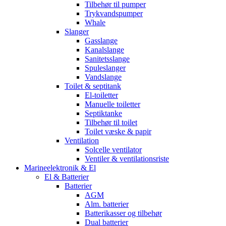
Tilbehør til pumper
Trykvandspumper
Whale
Slanger
Gasslange
Kanalslange
Sanitetsslange
Spuleslanger
Vandslange
Toilet & septitank
El-toiletter
Manuelle toiletter
Septiktanke
Tilbehør til toilet
Toilet væske & papir
Ventilation
Solcelle ventilator
Ventiler & ventilationsriste
Marineelektronik & El
El & Batterier
Batterier
AGM
Alm. batterier
Batterikasser og tilbehør
Dual batterier