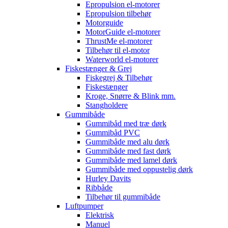
Epropulsion el-motorer
Epropulsion tilbehør
Motorguide
MotorGuide el-motorer
ThrustMe el-motorer
Tilbehør til el-motor
Waterworld el-motorer
Fiskestænger & Grej
Fiskegrej & Tilbehør
Fiskestænger
Kroge, Snørre & Blink mm.
Stangholdere
Gummibåde
Gummibåd med træ dørk
Gummibåd PVC
Gummibåde med alu dørk
Gummibåde med fast dørk
Gummibåde med lamel dørk
Gummibåde med oppustelig dørk
Hurley Davits
Ribbåde
Tilbehør til gummibåde
Luftpumper
Elektrisk
Manuel