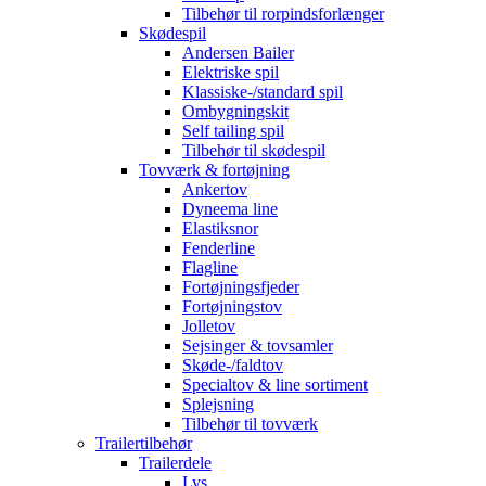
Tilbehør til rorpindsforlænger
Skødespil
Andersen Bailer
Elektriske spil
Klassiske-/standard spil
Ombygningskit
Self tailing spil
Tilbehør til skødespil
Tovværk & fortøjning
Ankertov
Dyneema line
Elastiksnor
Fenderline
Flagline
Fortøjningsfjeder
Fortøjningstov
Jolletov
Sejsinger & tovsamler
Skøde-/faldtov
Specialtov & line sortiment
Splejsning
Tilbehør til tovværk
Trailertilbehør
Trailerdele
Lys