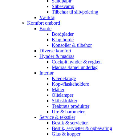
Sandpapir
Slibesvamp
Tilbehør til slib/polering
Værktøj
Komfort ombord
Borde
Bordplader
Klap borde
Konsoller & tilbehør
Diverse komfort
Hynder & madras
Cockpit hynder & ryglæn
Madras-/lamel underlag
Interiør
Klædekroge
Kop-/flaskeholdere
Måtter
Olielamper
Skibsklokker
Teaktræs produkter
Ure & barometer
Service & tekstiler
Bestik & servietter
Bestik, servietter & opbavaring
Glas & kopper