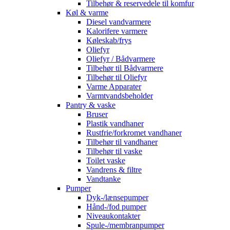
Tilbehør & reservedele til komfur
Køl & varme
Diesel vandvarmere
Kalorifere varmere
Køleskab/frys
Oliefyr
Oliefyr / Bådvarmere
Tilbehør til Bådvarmere
Tilbehør til Oliefyr
Varme Apparater
Varmtvandsbeholder
Pantry & vaske
Bruser
Plastik vandhaner
Rustfrie/forkromet vandhaner
Tilbehør til vandhaner
Tilbehør til vaske
Toilet vaske
Vandrens & filtre
Vandtanke
Pumper
Dyk-/lænsepumper
Hånd-/fod pumper
Niveaukontakter
Spule-/membranpumper