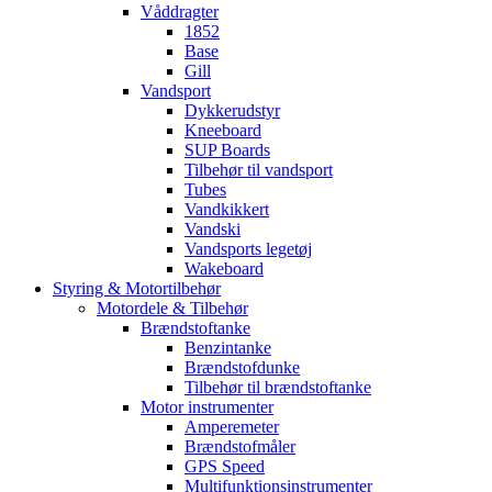
Våddragter
1852
Base
Gill
Vandsport
Dykkerudstyr
Kneeboard
SUP Boards
Tilbehør til vandsport
Tubes
Vandkikkert
Vandski
Vandsports legetøj
Wakeboard
Styring & Motortilbehør
Motordele & Tilbehør
Brændstoftanke
Benzintanke
Brændstofdunke
Tilbehør til brændstoftanke
Motor instrumenter
Amperemeter
Brændstofmåler
GPS Speed
Multifunktionsinstrumenter