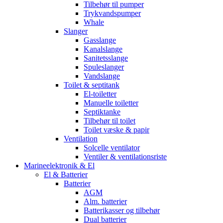
Tilbehør til pumper
Trykvandspumper
Whale
Slanger
Gasslange
Kanalslange
Sanitetsslange
Spuleslanger
Vandslange
Toilet & septitank
El-toiletter
Manuelle toiletter
Septiktanke
Tilbehør til toilet
Toilet væske & papir
Ventilation
Solcelle ventilator
Ventiler & ventilationsriste
Marineelektronik & El
El & Batterier
Batterier
AGM
Alm. batterier
Batterikasser og tilbehør
Dual batterier