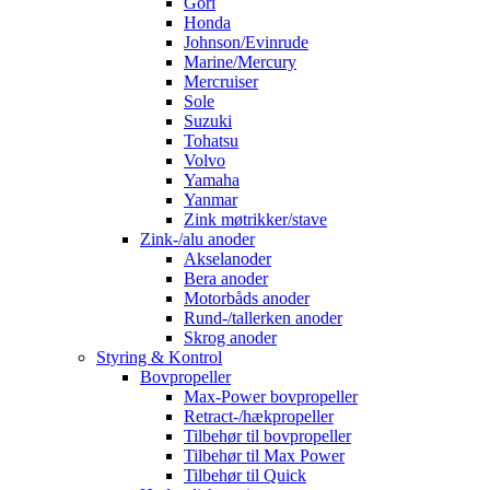
Gori
Honda
Johnson/Evinrude
Marine/Mercury
Mercruiser
Sole
Suzuki
Tohatsu
Volvo
Yamaha
Yanmar
Zink møtrikker/stave
Zink-/alu anoder
Akselanoder
Bera anoder
Motorbåds anoder
Rund-/tallerken anoder
Skrog anoder
Styring & Kontrol
Bovpropeller
Max-Power bovpropeller
Retract-/hækpropeller
Tilbehør til bovpropeller
Tilbehør til Max Power
Tilbehør til Quick