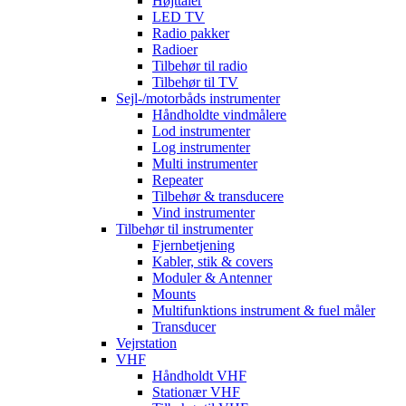
Højttaler
LED TV
Radio pakker
Radioer
Tilbehør til radio
Tilbehør til TV
Sejl-/motorbåds instrumenter
Håndholdte vindmålere
Lod instrumenter
Log instrumenter
Multi instrumenter
Repeater
Tilbehør & transducere
Vind instrumenter
Tilbehør til instrumenter
Fjernbetjening
Kabler, stik & covers
Moduler & Antenner
Mounts
Multifunktions instrument & fuel måler
Transducer
Vejrstation
VHF
Håndholdt VHF
Stationær VHF