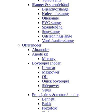
Volvo Penta
Slanger & spændebånd
Brændstofslange
Kølevandsslange
Olieslange
PVC slange
Spændebånd
Sugeslange
Udstødningsslange
Vand-/sanitetsslange
Offeranoder
Aluanoder
Anode kit
Mercury
Bovpropel anoder
Lewmar
Maxpower
QL
Quick bovpropel
Sidepower
Vetus
Propel, drev & motor-/anoder
Bennett
Bukh
Flexofold