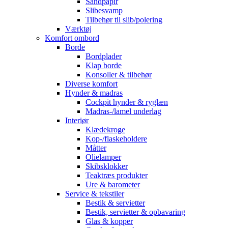
Sandpapir
Slibesvamp
Tilbehør til slib/polering
Værktøj
Komfort ombord
Borde
Bordplader
Klap borde
Konsoller & tilbehør
Diverse komfort
Hynder & madras
Cockpit hynder & ryglæn
Madras-/lamel underlag
Interiør
Klædekroge
Kop-/flaskeholdere
Måtter
Olielamper
Skibsklokker
Teaktræs produkter
Ure & barometer
Service & tekstiler
Bestik & servietter
Bestik, servietter & opbavaring
Glas & kopper