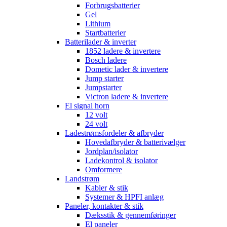
Forbrugsbatterier
Gel
Lithium
Startbatterier
Batterilader & inverter
1852 ladere & invertere
Bosch ladere
Dometic lader & invertere
Jump starter
Jumpstarter
Victron ladere & invertere
El signal horn
12 volt
24 volt
Ladestrømsfordeler & afbryder
Hovedafbryder & batterivælger
Jordplan/isolator
Ladekontrol & isolator
Omformere
Landstrøm
Kabler & stik
Systemer & HPFI anlæg
Paneler, kontakter & stik
Dæksstik & gennemføringer
El paneler