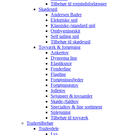
Tilbehør til rorpindsforlænger
Skødespil
Andersen Bailer
Elektriske spil
Klassiske-/standard spil
Ombygningskit
Self tailing spil
Tilbehør til skødespil
Tovværk & fortøjning
Ankertov
Dyneema line
Elastiksnor
Fenderline
Flagline
Fortøjningsfjeder
Fortøjningstov
Jolletov
Sejsinger & tovsamler
Skøde-/faldtov
Specialtov & line sortiment
Splejsning
Tilbehør til tovværk
Trailertilbehør
Trailerdele
Lys