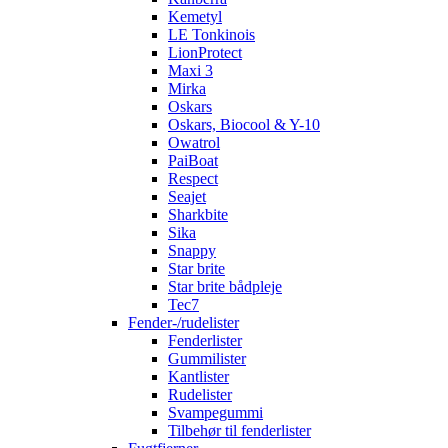
Kemetyl
LE Tonkinois
LionProtect
Maxi 3
Mirka
Oskars
Oskars, Biocool & Y-10
Owatrol
PaiBoat
Respect
Seajet
Sharkbite
Sika
Snappy
Star brite
Star brite bådpleje
Tec7
Fender-/rudelister
Fenderlister
Gummilister
Kantlister
Rudelister
Svampegummi
Tilbehør til fenderlister