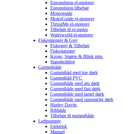
Epropulsion el-motorer
Epropulsion tilbehør
Motorguide
MotorGuide el-motorer
ThrustMe el-motorer
Tilbehør til el-motor
Waterworld el-motorer
Fiskestænger & Grej
Fiskegrej & Tilbehør
Fiskestænger
Kroge, Snørre & Blink mm.
Stangholdere
Gummibåde
Gummibåd med træ dørk
Gummibåd PVC
Gummibåde med alu dørk
Gummibåde med fast dørk
Gummibåde med lamel dørk
Gummibåde med oppustelig dørk
Hurley Davits
Ribbåde
Tilbehør til gummibåde
Luftpumper
Elektrisk
Manuel