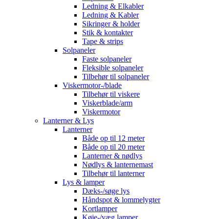
Ledning & Elkabler
Ledning & Kabler
Sikringer & holder
Stik & kontakter
Tape & strips
Solpaneler
Faste solpaneler
Fleksible solpaneler
Tilbehør til solpaneler
Viskermotor-/blade
Tilbehør til viskere
Viskerblade/arm
Viskermotor
Lanterner & Lys
Lanterner
Både op til 12 meter
Både op til 20 meter
Lanterner & nødlys
Nødlys & lanternemast
Tilbehør til lanterner
Lys & lamper
Dæks-/søge lys
Håndspot & lommelygter
Kortlamper
Køje-/væg lamper