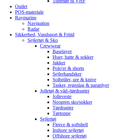
Tilbehør til VHF
Outlet
POS-materiale
Raymarine
Navigation
Radar
Sikkerhed, Vandsport & Fritid
Sejlertøj & Sko
Crewwear
Baselayer
Huer, hatte & sokker
Jakker
Polo'er & shorts
Sejlerhandsker
Solbriller, ure & knive
Tasker, regnslag & paraplyer
Jolletøj & våd-/tørdragter
Jolleveste
Neopren sko/sokker
Tørdragter
Tørtoppe
Sejlertøj
Fleece & softshell
Inshore sejlertøj
Offshore sejlertøj