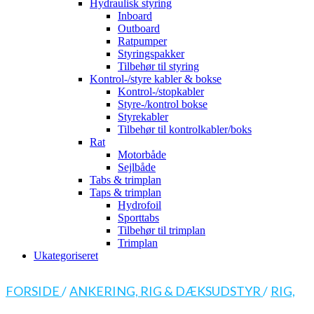
Hydraulisk styring
Inboard
Outboard
Ratpumper
Styringspakker
Tilbehør til styring
Kontrol-/styre kabler & bokse
Kontrol-/stopkabler
Styre-/kontrol bokse
Styrekabler
Tilbehør til kontrolkabler/boks
Rat
Motorbåde
Sejlbåde
Tabs & trimplan
Taps & trimplan
Hydrofoil
Sporttabs
Tilbehør til trimplan
Trimplan
Ukategoriseret
FORSIDE
/
ANKERING, RIG & DÆKSUDSTYR
/
RIG,