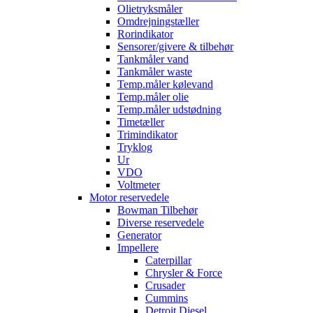
Olietryksmåler
Omdrejningstæller
Rorindikator
Sensorer/givere & tilbehør
Tankmåler vand
Tankmåler waste
Temp.måler kølevand
Temp.måler olie
Temp.måler udstødning
Timetæller
Trimindikator
Tryklog
Ur
VDO
Voltmeter
Motor reservedele
Bowman Tilbehør
Diverse reservedele
Generator
Impellere
Caterpillar
Chrysler & Force
Crusader
Cummins
Detroit Diesel