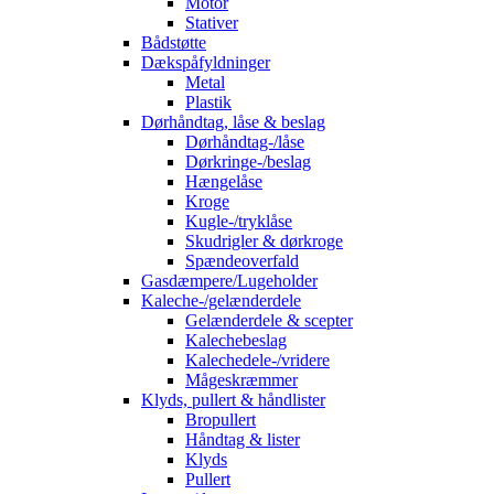
Motor
Stativer
Bådstøtte
Dækspåfyldninger
Metal
Plastik
Dørhåndtag, låse & beslag
Dørhåndtag-/låse
Dørkringe-/beslag
Hængelåse
Kroge
Kugle-/tryklåse
Skudrigler & dørkroge
Spændeoverfald
Gasdæmpere/Lugeholder
Kaleche-/gelænderdele
Gelænderdele & scepter
Kalechebeslag
Kalechedele-/vridere
Mågeskræmmer
Klyds, pullert & håndlister
Bropullert
Håndtag & lister
Klyds
Pullert