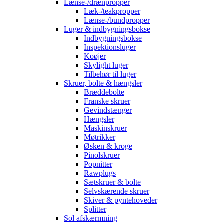
Lænse-/drænpropper
Læk-/teakpropper
Lænse-/bundpropper
Luger & indbygningsbokse
Indbygningsbokse
Inspektionsluger
Koøjer
Skylight luger
Tilbehør til luger
Skruer, bolte & hængsler
Bræddebolte
Franske skruer
Gevindstænger
Hængsler
Maskinskruer
Møtrikker
Øsken & kroge
Pinolskruer
Popnitter
Rawplugs
Sætskruer & bolte
Selvskærende skruer
Skiver & pyntehoveder
Splitter
Sol afskærmning