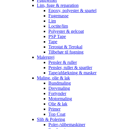
Fugtfjerner
Lim, fuge & reparation
Epoxy, polyester & spartel
Fugemasse
Lim
Loctite/lim
Polyester & gelcoat
PSP Tape
Tape
Terostat & Terokal
Tilbehør til fugning
Malergrej
Pensler & ruller
Pensler, ruller & spartler
Tape/afdækning & masker
Maling, olie & lak
Bundmaling
Drevmaling
Fortynder
Motormaling
Olie & lak
Primer
Top Coat
Slib & Polering
Poler-/slibemaskiner