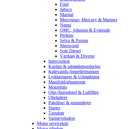
Ford
Jabsco
Marstal
Mercruiser, Mercury & Mariner
Nanni
OMC, Johnson & Evinrude
Perkins
Selva & Parsun
Sherwood
Sole Diesel
Værktøj & Diverse
Intercoolere
Kardan & udstødningsbælge
Kølevands-/impellerpumper
Lyddæmpere & Udstødning
Manifold/afgangsrør
Motortrim
Olie-/brændstof & Luftfiltre
Oliekølere
Pakdåser & gummilejer
Starter
Tændrør
Varmevekslere
Motor servicekits
Motor tilbehør