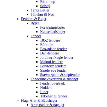
Biminitop
Solsejl
Targa Bøjler
Tilbehør til Noa
Fendere & Bøjer
Bøjer
Fortøjningsbøjer
Kapsejlladsbøjer
Fender
1852 fendere
Bådrulle
Bro-/plade fender
Dan-fendere
Jordbær-/kugle fender
Majoni fendere
Polyform fendere
Single-eye fender
Stævn-/pude & stepfender
Fenderline-/overtræk & tilbehør
Fender overtræk
Holdere
Liner
Tilbehør til fender
Flag, Årer & Bådshager
Årer, padler & pagajer