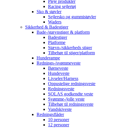
Pleje produkter
Racing sejlertøj
Sko & støvler
Sejlersko og gummistøvler
Waders
Sikkerhed & Badestiger
Bade-/stævnstiger & platform
Badestiger
Platforme
Stævn-/sikkerheds stiger
Tilbehør til stiger/platform
Hunderampe
Rednings-/svømmeveste
Børneveste
Hundeveste
Livseler/Harness
Oppustelige redningsveste
Redningsveste
SOLAS godkendte veste
Svømme-/jolle veste
Tilbehør til redningsveste
Vandskiveste
Redningsflåder
10 personer
12 personer