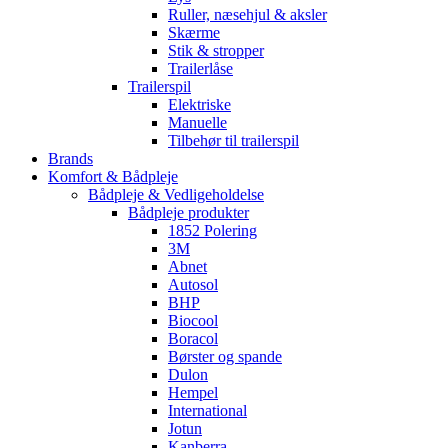
Ruller, næsehjul & aksler
Skærme
Stik & stropper
Trailerlåse
Trailerspil
Elektriske
Manuelle
Tilbehør til trailerspil
Brands
Komfort & Bådpleje
Bådpleje & Vedligeholdelse
Bådpleje produkter
1852 Polering
3M
Abnet
Autosol
BHP
Biocool
Boracol
Børster og spande
Dulon
Hempel
International
Jotun
Kanberra