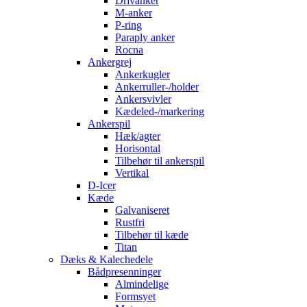
Drivanker
M-anker
P-ring
Paraply anker
Rocna
Ankergrej
Ankerkugler
Ankerruller-/holder
Ankersvivler
Kædeled-/markering
Ankerspil
Hæk/agter
Horisontal
Tilbehør til ankerspil
Vertikal
D-Icer
Kæde
Galvaniseret
Rustfri
Tilbehør til kæde
Titan
Dæks & Kalechedele
Bådpresenninger
Almindelige
Formsyet