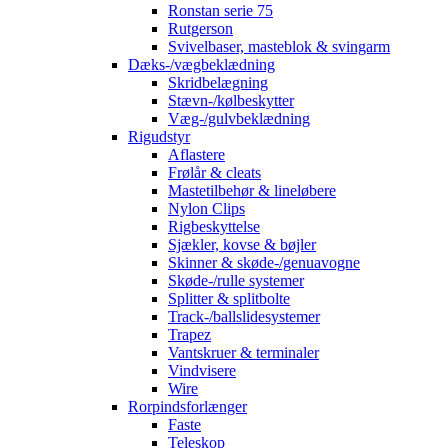
Ronstan serie 75
Rutgerson
Svivelbaser, masteblok & svingarm
Dæks-/vægbeklædning
Skridbelægning
Stævn-/kølbeskytter
Væg-/gulvbeklædning
Rigudstyr
Aflastere
Frølår & cleats
Mastetilbehør & lineløbere
Nylon Clips
Rigbeskyttelse
Sjækler, kovse & bøjler
Skinner & skøde-/genuavogne
Skøde-/rulle systemer
Splitter & splitbolte
Track-/ballslidesystemer
Trapez
Vantskruer & terminaler
Vindvisere
Wire
Rorpindsforlænger
Faste
Teleskop