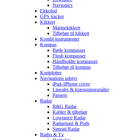
Navionics
Ekkolod
GPS tracker
Kikkert
Marinekikkert
Tilbehør til kikkert
Kombi instrumenter
Kompas
Bøjle kompasser
Flush kompasser
Håndholdte kompasser
Tilbehør til kompas
Kortplotter
Navigations udstyr
iPad-/iPhone cover
Linealer & krængningsmåler
Passere
Radar
B&G Radar
Kabler & tilbehør
Lowrance Radar
Radarmast & Pods
Simrad Radar
Radio & Tv