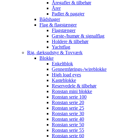
Åregafler & tilbehør
Årer
Padler & pagajer
Bådshager
Flag & flagstænger
Flagstænger
Gæste-/humør & signalflag
Holdere & tilbehør
Yachtflag
Rig, dæksudstyr & Tovværk
Blokke
Enkeltblok
Gennemførings-/wireblokke
High load eyes
Kasteblokke
Reservedele & tilbehør
Ronstan mini blokke
Ronstan serie 100
Ronstan serie 20
Ronstan serie 25
Ronstan serie 30
Ronstan serie 40
Ronstan serie 50
Ronstan serie 55
Ronstan serie 60