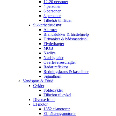
12-20 personer
4 personer
6 personer
8 personer
Tilbehør til flåder
Sikkerhedsudstyr
Alarmer
Brandslukker & førstehjælp
Drivanker & bådsmandstol
Flydedragter
MOB
Nødlys
Nødsignaler
Overlevelsesdragter
Radar reflektor
Redningskrans & kasteliner
Signalhorn
Vandsport & Fritid
Cykler
Foldecykler
Tilbehør til cykel
Diverse fritid
El-motor
1852 el-motorer
El-påhængsmotorer