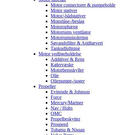
Motor connectorer & pumpebolde
Motor stativer
Motor/-bådstativer
Motorlåse-/beslag
Motorophæng
Motorrums ventilator
Motorrumsisolering
Søvandsfiltre & Antihævert
Tankudluftning
Motor vedligeholdelse
Additiver & Rens
Kølervæske
Motorbensskyller
Olie
Oliepumpe-/suger
Propeller
Evinrude & Johnson
Force
Mercury/Mariner
Nav / Hubs
OMC
Propelbeskytter
Prospeed
Tohatsu & Nissan