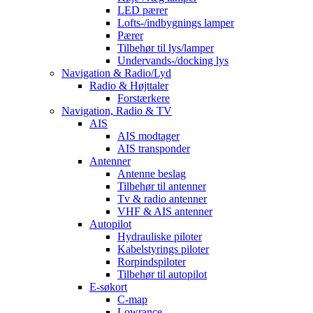
LED pærer
Lofts-/indbygnings lamper
Pærer
Tilbehør til lys/lamper
Undervands-/docking lys
Navigation & Radio/Lyd
Radio & Højttaler
Forstærkere
Navigation, Radio & TV
AIS
AIS modtager
AIS transponder
Antenner
Antenne beslag
Tilbehør til antenner
Tv & radio antenner
VHF & AIS antenner
Autopilot
Hydrauliske piloter
Kabelstyrings piloter
Rorpindspiloter
Tilbehør til autopilot
E-søkort
C-map
Lowrance