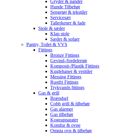
Gryder & pander
Hunde Tilbehør
Sengetøj & tekstiler
Servicesæt
Tallerkener & fade
Stole & sæder
Klap stole
Sæder & sofaer
Pantry, Toilet & VVS
Fittings
Bronze Fittings
Gevind-/fordelerrør
Komposit-/Plastik Fittings
Kuglehaner & ventiler
Messing Fittings
Rustfri Fittings
Trykvands fittings
Gas & grill
Brændsel
Cobb grill & tilbehør
Gas alarmer
Gas tilbehør
Kogeapparater
Komfur & ovne
Omnia ovn & tilbehør