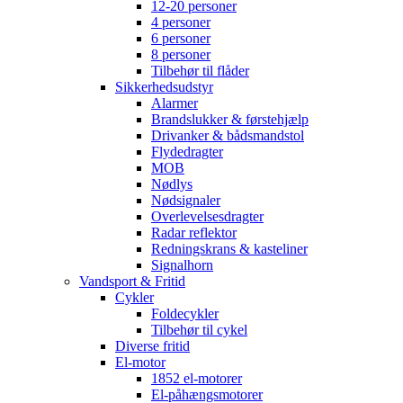
12-20 personer
4 personer
6 personer
8 personer
Tilbehør til flåder
Sikkerhedsudstyr
Alarmer
Brandslukker & førstehjælp
Drivanker & bådsmandstol
Flydedragter
MOB
Nødlys
Nødsignaler
Overlevelsesdragter
Radar reflektor
Redningskrans & kasteliner
Signalhorn
Vandsport & Fritid
Cykler
Foldecykler
Tilbehør til cykel
Diverse fritid
El-motor
1852 el-motorer
El-påhængsmotorer