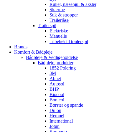
Ruller, næsehjul & aksler
Skærme
Stik & stropper
Trailerlåse
Trailerspil
Elektriske
Manuelle
Tilbehør til trailerspil
Brands
Komfort & Bådpleje
Bådpleje & Vedligeholdelse
Bådpleje produkter
1852 Polering
3M
Abnet
Autosol
BHP
Biocool
Boracol
Børster og spande
Dulon
Hempel
International
Jotun
Kanberra