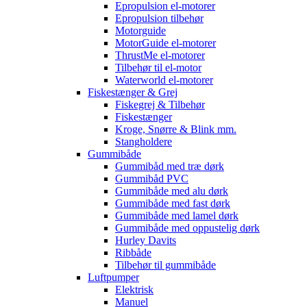
Epropulsion el-motorer
Epropulsion tilbehør
Motorguide
MotorGuide el-motorer
ThrustMe el-motorer
Tilbehør til el-motor
Waterworld el-motorer
Fiskestænger & Grej
Fiskegrej & Tilbehør
Fiskestænger
Kroge, Snørre & Blink mm.
Stangholdere
Gummibåde
Gummibåd med træ dørk
Gummibåd PVC
Gummibåde med alu dørk
Gummibåde med fast dørk
Gummibåde med lamel dørk
Gummibåde med oppustelig dørk
Hurley Davits
Ribbåde
Tilbehør til gummibåde
Luftpumper
Elektrisk
Manuel