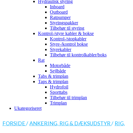
Hydraulisk styring
Inboard
Outboard
Ratpumper
Styringspakker
Tilbehør til styring
Kontrol-/styre kabler & bokse
Kontrol-/stopkabler
Styre-/kontrol bokse
Styrekabler
Tilbehør til kontrolkabler/boks
Rat
Motorbåde
Sejlbåde
Tabs & trimplan
Taps & trimplan
Hydrofoil
Sporttabs
Tilbehør til trimplan
Trimplan
Ukategoriseret
FORSIDE
/
ANKERING, RIG & DÆKSUDSTYR
/
RIG,