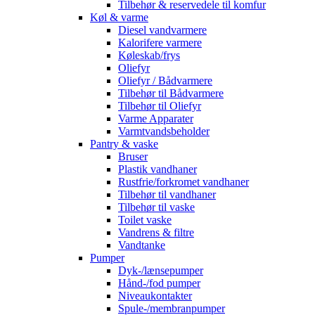
Tilbehør & reservedele til komfur
Køl & varme
Diesel vandvarmere
Kalorifere varmere
Køleskab/frys
Oliefyr
Oliefyr / Bådvarmere
Tilbehør til Bådvarmere
Tilbehør til Oliefyr
Varme Apparater
Varmtvandsbeholder
Pantry & vaske
Bruser
Plastik vandhaner
Rustfrie/forkromet vandhaner
Tilbehør til vandhaner
Tilbehør til vaske
Toilet vaske
Vandrens & filtre
Vandtanke
Pumper
Dyk-/lænsepumper
Hånd-/fod pumper
Niveaukontakter
Spule-/membranpumper