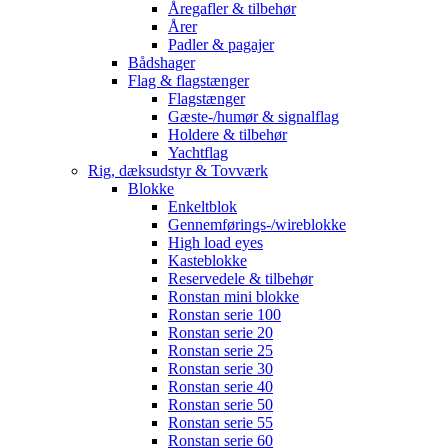
Åregafler & tilbehør
Årer
Padler & pagajer
Bådshager
Flag & flagstænger
Flagstænger
Gæste-/humør & signalflag
Holdere & tilbehør
Yachtflag
Rig, dæksudstyr & Tovværk
Blokke
Enkeltblok
Gennemførings-/wireblokke
High load eyes
Kasteblokke
Reservedele & tilbehør
Ronstan mini blokke
Ronstan serie 100
Ronstan serie 20
Ronstan serie 25
Ronstan serie 30
Ronstan serie 40
Ronstan serie 50
Ronstan serie 55
Ronstan serie 60