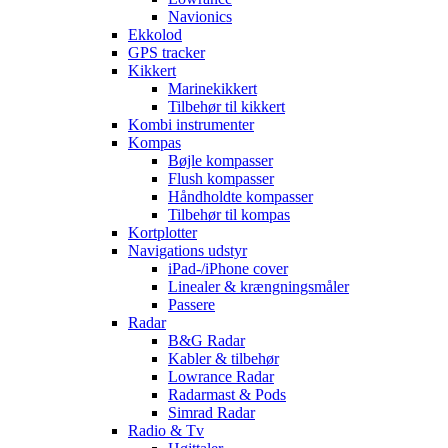
Navionics
Ekkolod
GPS tracker
Kikkert
Marinekikkert
Tilbehør til kikkert
Kombi instrumenter
Kompas
Bøjle kompasser
Flush kompasser
Håndholdte kompasser
Tilbehør til kompas
Kortplotter
Navigations udstyr
iPad-/iPhone cover
Linealer & krængningsmåler
Passere
Radar
B&G Radar
Kabler & tilbehør
Lowrance Radar
Radarmast & Pods
Simrad Radar
Radio & Tv