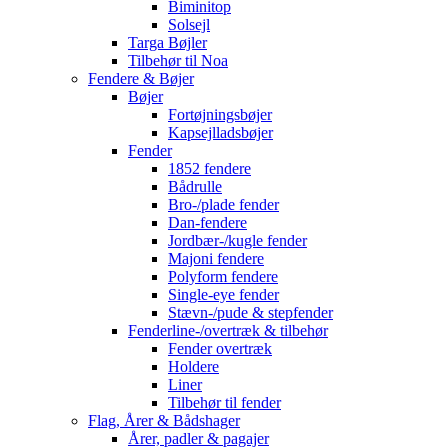
Biminitop
Solsejl
Targa Bøjler
Tilbehør til Noa
Fendere & Bøjer
Bøjer
Fortøjningsbøjer
Kapsejlladsbøjer
Fender
1852 fendere
Bådrulle
Bro-/plade fender
Dan-fendere
Jordbær-/kugle fender
Majoni fendere
Polyform fendere
Single-eye fender
Stævn-/pude & stepfender
Fenderline-/overtræk & tilbehør
Fender overtræk
Holdere
Liner
Tilbehør til fender
Flag, Årer & Bådshager
Årer, padler & pagajer