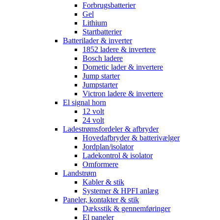
Forbrugsbatterier
Gel
Lithium
Startbatterier
Batterilader & inverter
1852 ladere & invertere
Bosch ladere
Dometic lader & invertere
Jump starter
Jumpstarter
Victron ladere & invertere
El signal horn
12 volt
24 volt
Ladestrømsfordeler & afbryder
Hovedafbryder & batterivælger
Jordplan/isolator
Ladekontrol & isolator
Omformere
Landstrøm
Kabler & stik
Systemer & HPFI anlæg
Paneler, kontakter & stik
Dæksstik & gennemføringer
El paneler