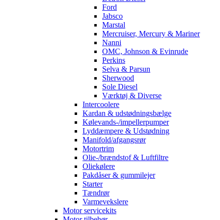
Ford
Jabsco
Marstal
Mercruiser, Mercury & Mariner
Nanni
OMC, Johnson & Evinrude
Perkins
Selva & Parsun
Sherwood
Sole Diesel
Værktøj & Diverse
Intercoolere
Kardan & udstødningsbælge
Kølevands-/impellerpumper
Lyddæmpere & Udstødning
Manifold/afgangsrør
Motortrim
Olie-/brændstof & Luftfiltre
Oliekølere
Pakdåser & gummilejer
Starter
Tændrør
Varmevekslere
Motor servicekits
Motor tilbehør