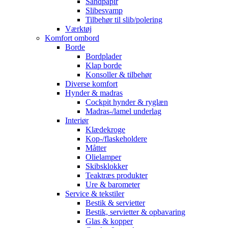
Sandpapir
Slibesvamp
Tilbehør til slib/polering
Værktøj
Komfort ombord
Borde
Bordplader
Klap borde
Konsoller & tilbehør
Diverse komfort
Hynder & madras
Cockpit hynder & ryglæn
Madras-/lamel underlag
Interiør
Klædekroge
Kop-/flaskeholdere
Måtter
Olielamper
Skibsklokker
Teaktræs produkter
Ure & barometer
Service & tekstiler
Bestik & servietter
Bestik, servietter & opbavaring
Glas & kopper