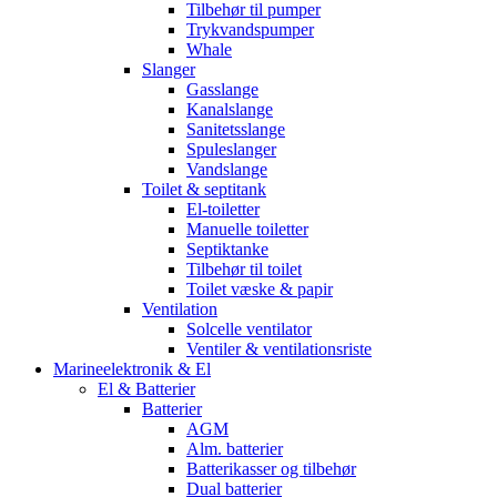
Tilbehør til pumper
Trykvandspumper
Whale
Slanger
Gasslange
Kanalslange
Sanitetsslange
Spuleslanger
Vandslange
Toilet & septitank
El-toiletter
Manuelle toiletter
Septiktanke
Tilbehør til toilet
Toilet væske & papir
Ventilation
Solcelle ventilator
Ventiler & ventilationsriste
Marineelektronik & El
El & Batterier
Batterier
AGM
Alm. batterier
Batterikasser og tilbehør
Dual batterier