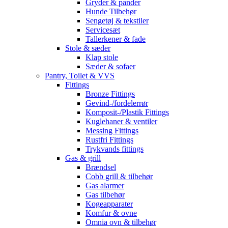
Gryder & pander
Hunde Tilbehør
Sengetøj & tekstiler
Servicesæt
Tallerkener & fade
Stole & sæder
Klap stole
Sæder & sofaer
Pantry, Toilet & VVS
Fittings
Bronze Fittings
Gevind-/fordelerrør
Komposit-/Plastik Fittings
Kuglehaner & ventiler
Messing Fittings
Rustfri Fittings
Trykvands fittings
Gas & grill
Brændsel
Cobb grill & tilbehør
Gas alarmer
Gas tilbehør
Kogeapparater
Komfur & ovne
Omnia ovn & tilbehør