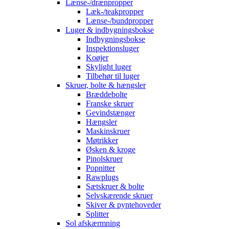
Lænse-/drænpropper
Læk-/teakpropper
Lænse-/bundpropper
Luger & indbygningsbokse
Indbygningsbokse
Inspektionsluger
Koøjer
Skylight luger
Tilbehør til luger
Skruer, bolte & hængsler
Bræddebolte
Franske skruer
Gevindstænger
Hængsler
Maskinskruer
Møtrikker
Øsken & kroge
Pinolskruer
Popnitter
Rawplugs
Sætskruer & bolte
Selvskærende skruer
Skiver & pyntehoveder
Splitter
Sol afskærmning