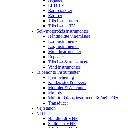
Højttaler
LED TV
Radio pakker
Radioer
Tilbehør til radio
Tilbehør til TV
Sejl-/motorbåds instrumenter
Håndholdte vindmålere
Lod instrumenter
Log instrumenter
Multi instrumenter
Repeater
Tilbehør & transducere
Vind instrumenter
Tilbehør til instrumenter
Fjernbetjening
Kabler, stik & covers
Moduler & Antenner
Mounts
Multifunktions instrument & fuel måler
Transducer
Vejrstation
VHF
Håndholdt VHF
Stationær VHF