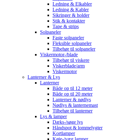
Ledning & Elkabler
Ledning & Kabler
Sikringer & holder
Stik & kontakter
Tape & strips
Solpaneler
Faste solpaneler
Fleksible solpaneler
Tilbehør til solpaneler
Viskermotor-/blade
Tilbehør til viskere
Viskerblade/arm
Viskermotor
Lanterner & Lys
Lanterner
Både op til 12 meter
Både op til 20 meter
Lanterner & nødlys
Nødlys & lanternemast
Tilbehør til lanterner
Lys & lamper
Dæks-/søge lys
Håndspot & lommelygter
Kortlamper
Køje-/væg lamper