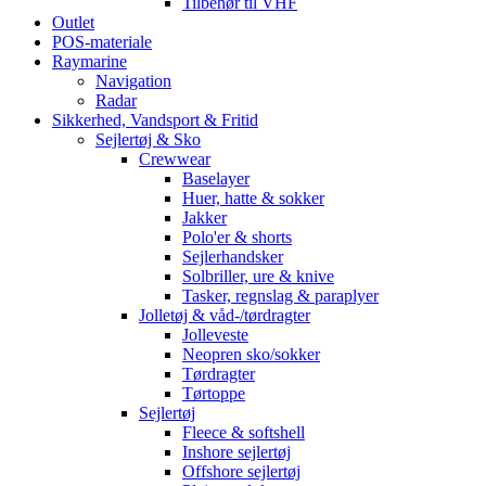
Tilbehør til VHF
Outlet
POS-materiale
Raymarine
Navigation
Radar
Sikkerhed, Vandsport & Fritid
Sejlertøj & Sko
Crewwear
Baselayer
Huer, hatte & sokker
Jakker
Polo'er & shorts
Sejlerhandsker
Solbriller, ure & knive
Tasker, regnslag & paraplyer
Jolletøj & våd-/tørdragter
Jolleveste
Neopren sko/sokker
Tørdragter
Tørtoppe
Sejlertøj
Fleece & softshell
Inshore sejlertøj
Offshore sejlertøj