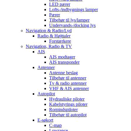
LED pærer
Lofts-/indbygnings lamper
Pærer
Tilbehør til lys/lamper
Undervands-/docking lys
Navigation & Radio/Lyd
Radio & Højttaler
Forstærkere
Navigation, Radio & TV
AIS
AIS modtager
AIS transponder
Antenner
Antenne beslag
Tilbehør til antenner
Tv & radio antenner
VHF & AIS antenner
Autopilot
Hydrauliske piloter
Kabelstyrings piloter
Rorpindspiloter
Tilbehør til autopilot
E-søkort
C-map
Lowrance