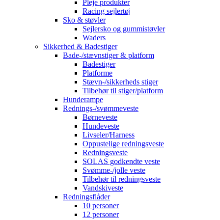
Pleje produkter
Racing sejlertøj
Sko & støvler
Sejlersko og gummistøvler
Waders
Sikkerhed & Badestiger
Bade-/stævnstiger & platform
Badestiger
Platforme
Stævn-/sikkerheds stiger
Tilbehør til stiger/platform
Hunderampe
Rednings-/svømmeveste
Børneveste
Hundeveste
Livseler/Harness
Oppustelige redningsveste
Redningsveste
SOLAS godkendte veste
Svømme-/jolle veste
Tilbehør til redningsveste
Vandskiveste
Redningsflåder
10 personer
12 personer