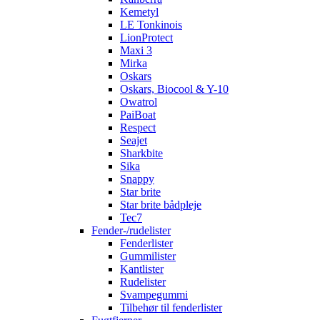
Kemetyl
LE Tonkinois
LionProtect
Maxi 3
Mirka
Oskars
Oskars, Biocool & Y-10
Owatrol
PaiBoat
Respect
Seajet
Sharkbite
Sika
Snappy
Star brite
Star brite bådpleje
Tec7
Fender-/rudelister
Fenderlister
Gummilister
Kantlister
Rudelister
Svampegummi
Tilbehør til fenderlister