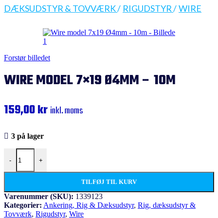
DÆKSUDSTYR & TOVVÆRK
/
RIGUDSTYR
/
WIRE
Forstør billedet
WIRE MODEL 7×19 Ø4MM – 10M
159,00
kr
inkl. moms
3 på lager
Wire model 7x19 Ø4mm - 10m antal
-
+
TILFØJ TIL KURV
Varenummer (SKU):
1339123
Kategorier:
Ankering, Rig & Dæksudstyr
,
Rig, dæksudstyr &
Tovværk
,
Rigudstyr
,
Wire