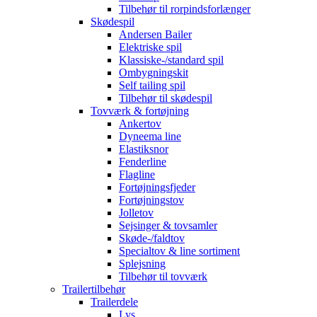
Tilbehør til rorpindsforlænger
Skødespil
Andersen Bailer
Elektriske spil
Klassiske-/standard spil
Ombygningskit
Self tailing spil
Tilbehør til skødespil
Tovværk & fortøjning
Ankertov
Dyneema line
Elastiksnor
Fenderline
Flagline
Fortøjningsfjeder
Fortøjningstov
Jolletov
Sejsinger & tovsamler
Skøde-/faldtov
Specialtov & line sortiment
Splejsning
Tilbehør til tovværk
Trailertilbehør
Trailerdele
Lys