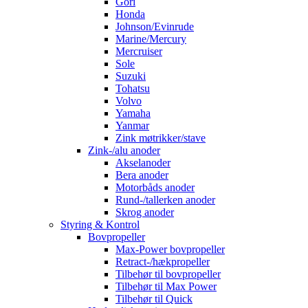
Gori
Honda
Johnson/Evinrude
Marine/Mercury
Mercruiser
Sole
Suzuki
Tohatsu
Volvo
Yamaha
Yanmar
Zink møtrikker/stave
Zink-/alu anoder
Akselanoder
Bera anoder
Motorbåds anoder
Rund-/tallerken anoder
Skrog anoder
Styring & Kontrol
Bovpropeller
Max-Power bovpropeller
Retract-/hækpropeller
Tilbehør til bovpropeller
Tilbehør til Max Power
Tilbehør til Quick