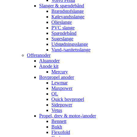
Volvo Penta
Slanger & spændebånd
Brændstofslange
Kølevandsslange
Olieslange
PVC slange
Spændebånd
Sugeslange
Udstødningsslange
Vand-/sanitetsslange
Offeranoder
Aluanoder
Anode kit
Mercury
Bovpropel anoder
Lewmar
Maxpower
QL
Quick bovpropel
Sidepower
Vetus
Propel, drev & motor-/anoder
Bennett
Bukh
Flexofold