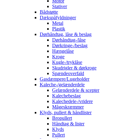
Motor
Stativer
Bådstøtte
Dækspåfyldninger
Metal
Plastik
Dørhåndtag, låse & beslag
Dørhåndtag-/låse
Dørkringe-/beslag
Hængelåse
Kroge
Kugle-/tryklåse
Skudrigler & dørkroge
Spændeoverfald
Gasdæmpere/Lugeholder
Kaleche-/gelænderdele
Gelænderdele & scepter
Kalechebeslag
Kalechedele-/vridere
Mågeskræmmer
Klyds, pullert & håndlister
Bropullert
Håndtag & lister
Klyds
Pullert