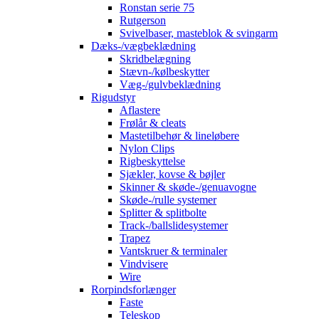
Ronstan serie 75
Rutgerson
Svivelbaser, masteblok & svingarm
Dæks-/vægbeklædning
Skridbelægning
Stævn-/kølbeskytter
Væg-/gulvbeklædning
Rigudstyr
Aflastere
Frølår & cleats
Mastetilbehør & lineløbere
Nylon Clips
Rigbeskyttelse
Sjækler, kovse & bøjler
Skinner & skøde-/genuavogne
Skøde-/rulle systemer
Splitter & splitbolte
Track-/ballslidesystemer
Trapez
Vantskruer & terminaler
Vindvisere
Wire
Rorpindsforlænger
Faste
Teleskop