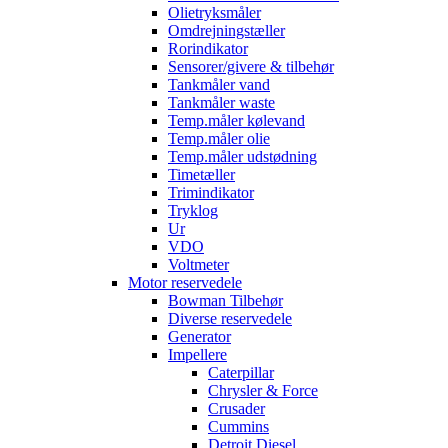
Olietryksmåler
Omdrejningstæller
Rorindikator
Sensorer/givere & tilbehør
Tankmåler vand
Tankmåler waste
Temp.måler kølevand
Temp.måler olie
Temp.måler udstødning
Timetæller
Trimindikator
Tryklog
Ur
VDO
Voltmeter
Motor reservedele
Bowman Tilbehør
Diverse reservedele
Generator
Impellere
Caterpillar
Chrysler & Force
Crusader
Cummins
Detroit Diesel