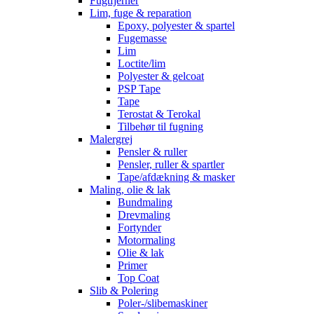
Fugtfjerner
Lim, fuge & reparation
Epoxy, polyester & spartel
Fugemasse
Lim
Loctite/lim
Polyester & gelcoat
PSP Tape
Tape
Terostat & Terokal
Tilbehør til fugning
Malergrej
Pensler & ruller
Pensler, ruller & spartler
Tape/afdækning & masker
Maling, olie & lak
Bundmaling
Drevmaling
Fortynder
Motormaling
Olie & lak
Primer
Top Coat
Slib & Polering
Poler-/slibemaskiner