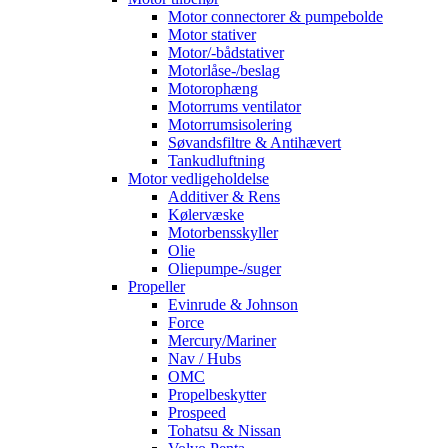
Motor connectorer & pumpebolde
Motor stativer
Motor/-bådstativer
Motorlåse-/beslag
Motorophæng
Motorrums ventilator
Motorrumsisolering
Søvandsfiltre & Antihævert
Tankudluftning
Motor vedligeholdelse
Additiver & Rens
Kølervæske
Motorbensskyller
Olie
Oliepumpe-/suger
Propeller
Evinrude & Johnson
Force
Mercury/Mariner
Nav / Hubs
OMC
Propelbeskytter
Prospeed
Tohatsu & Nissan