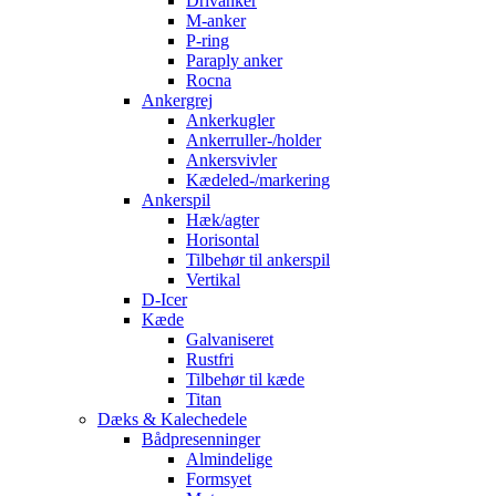
Drivanker
M-anker
P-ring
Paraply anker
Rocna
Ankergrej
Ankerkugler
Ankerruller-/holder
Ankersvivler
Kædeled-/markering
Ankerspil
Hæk/agter
Horisontal
Tilbehør til ankerspil
Vertikal
D-Icer
Kæde
Galvaniseret
Rustfri
Tilbehør til kæde
Titan
Dæks & Kalechedele
Bådpresenninger
Almindelige
Formsyet