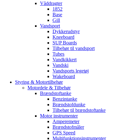
Våddragter
1852
Base
Gill
Vandsport
Dykkerudstyr
Kneeboard
SUP Boards
Tilbehør til vandsport
Tubes
Vandkikkert
Vandski
Vandsports legetøj
Wakeboard
Styring & Motortilbehør
Motordele & Tilbehør
Brændstoftanke
Benzintanke
Brændstofdunke
Tilbehør til brændstoftanke
Motor instrumenter
Amperemeter
Brændstofmåler
GPS Speed
Multifunktionsinstrumenter