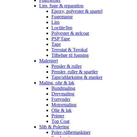
Fugtfjerner
Lim, fuge & reparation
Epoxy, polyester & spartel
Fugemasse
Lim
Loctite/lim
Polyester & gelcoat
PSP Tape
Tape
Terostat & Terokal
Tilbehør til fugning
Malergrej
Pensler & ruller
Pensler, ruller & spartler
Tape/afdækning & masker
Maling, olie & lak
Bundmaling
Drevmaling
Fortynder
Motormaling
Olie & lak
Primer
Top Coat
Slib & Polering
Poler-/slibemaskiner