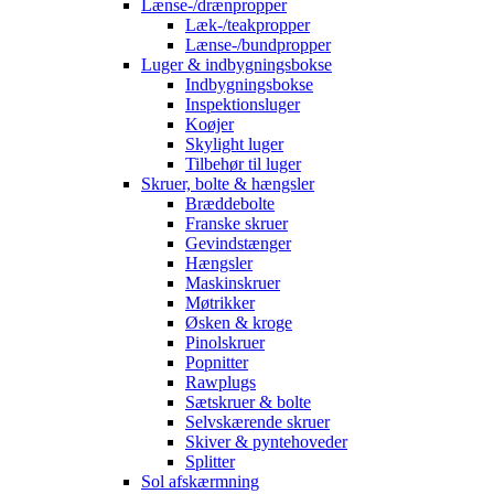
Lænse-/drænpropper
Læk-/teakpropper
Lænse-/bundpropper
Luger & indbygningsbokse
Indbygningsbokse
Inspektionsluger
Koøjer
Skylight luger
Tilbehør til luger
Skruer, bolte & hængsler
Bræddebolte
Franske skruer
Gevindstænger
Hængsler
Maskinskruer
Møtrikker
Øsken & kroge
Pinolskruer
Popnitter
Rawplugs
Sætskruer & bolte
Selvskærende skruer
Skiver & pyntehoveder
Splitter
Sol afskærmning