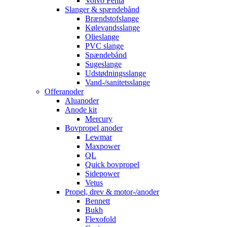
Volvo Penta
Slanger & spændebånd
Brændstofslange
Kølevandsslange
Olieslange
PVC slange
Spændebånd
Sugeslange
Udstødningsslange
Vand-/sanitetsslange
Offeranoder
Aluanoder
Anode kit
Mercury
Bovpropel anoder
Lewmar
Maxpower
QL
Quick bovpropel
Sidepower
Vetus
Propel, drev & motor-/anoder
Bennett
Bukh
Flexofold