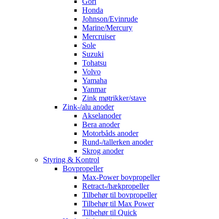
Gori
Honda
Johnson/Evinrude
Marine/Mercury
Mercruiser
Sole
Suzuki
Tohatsu
Volvo
Yamaha
Yanmar
Zink møtrikker/stave
Zink-/alu anoder
Akselanoder
Bera anoder
Motorbåds anoder
Rund-/tallerken anoder
Skrog anoder
Styring & Kontrol
Bovpropeller
Max-Power bovpropeller
Retract-/hækpropeller
Tilbehør til bovpropeller
Tilbehør til Max Power
Tilbehør til Quick