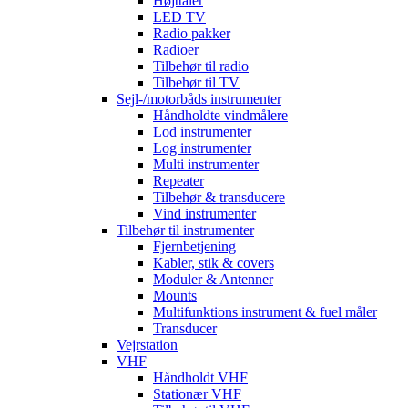
Højttaler
LED TV
Radio pakker
Radioer
Tilbehør til radio
Tilbehør til TV
Sejl-/motorbåds instrumenter
Håndholdte vindmålere
Lod instrumenter
Log instrumenter
Multi instrumenter
Repeater
Tilbehør & transducere
Vind instrumenter
Tilbehør til instrumenter
Fjernbetjening
Kabler, stik & covers
Moduler & Antenner
Mounts
Multifunktions instrument & fuel måler
Transducer
Vejrstation
VHF
Håndholdt VHF
Stationær VHF