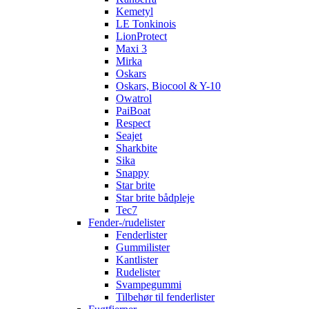
Kemetyl
LE Tonkinois
LionProtect
Maxi 3
Mirka
Oskars
Oskars, Biocool & Y-10
Owatrol
PaiBoat
Respect
Seajet
Sharkbite
Sika
Snappy
Star brite
Star brite bådpleje
Tec7
Fender-/rudelister
Fenderlister
Gummilister
Kantlister
Rudelister
Svampegummi
Tilbehør til fenderlister