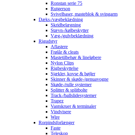
Ronstan serie 75
Rutgerson
Svivelbaser, masteblok & svingarm
Dæks-/vægbeklædning
Skridbelægning
Stævn-/kølbeskytter
Væg-/gulvbeklædning
Rigudstyr
Aflastere
Frølår & cleats
Mastetilbehør & lineløbere
Nylon Clips
Rigbeskyttelse
Sjækler, kovse & bøjler
Skinner & skøde-/genuavogne
Skøde-/rulle systemer
Splitter & splitbolte
Track-/ballslidesystemer
Trapez
Vantskruer & terminaler
Vindvisere
Wire
Rorpindsforlænger
Faste
Teleskop