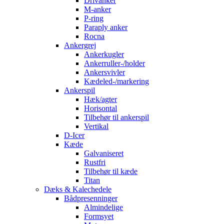
Drivanker
M-anker
P-ring
Paraply anker
Rocna
Ankergrej
Ankerkugler
Ankerruller-/holder
Ankersvivler
Kædeled-/markering
Ankerspil
Hæk/agter
Horisontal
Tilbehør til ankerspil
Vertikal
D-Icer
Kæde
Galvaniseret
Rustfri
Tilbehør til kæde
Titan
Dæks & Kalechedele
Bådpresenninger
Almindelige
Formsyet