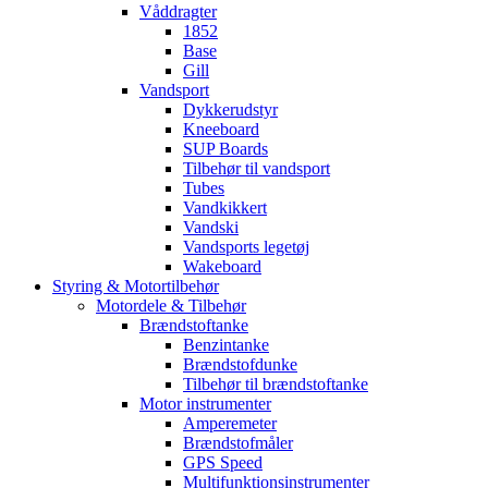
Våddragter
1852
Base
Gill
Vandsport
Dykkerudstyr
Kneeboard
SUP Boards
Tilbehør til vandsport
Tubes
Vandkikkert
Vandski
Vandsports legetøj
Wakeboard
Styring & Motortilbehør
Motordele & Tilbehør
Brændstoftanke
Benzintanke
Brændstofdunke
Tilbehør til brændstoftanke
Motor instrumenter
Amperemeter
Brændstofmåler
GPS Speed
Multifunktionsinstrumenter