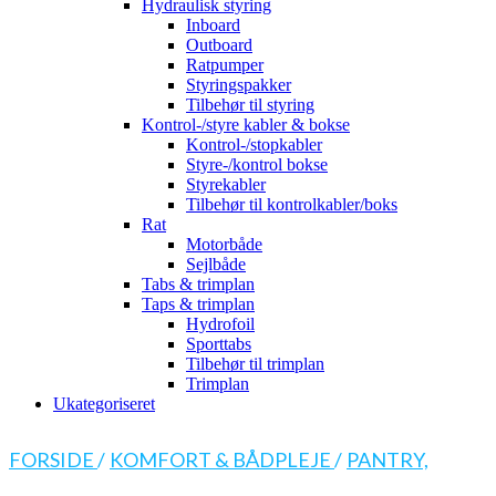
Hydraulisk styring
Inboard
Outboard
Ratpumper
Styringspakker
Tilbehør til styring
Kontrol-/styre kabler & bokse
Kontrol-/stopkabler
Styre-/kontrol bokse
Styrekabler
Tilbehør til kontrolkabler/boks
Rat
Motorbåde
Sejlbåde
Tabs & trimplan
Taps & trimplan
Hydrofoil
Sporttabs
Tilbehør til trimplan
Trimplan
Ukategoriseret
FORSIDE
/
KOMFORT & BÅDPLEJE
/
PANTRY,