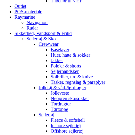
Tilbehør til VHF
Outlet
POS-materiale
Raymarine
Navigation
Radar
Sikkerhed, Vandsport & Fritid
Sejlertøj & Sko
Crewwear
Baselayer
Huer, hatte & sokker
Jakker
Polo'er & shorts
Sejlerhandsker
Solbriller, ure & knive
Tasker, regnslag & paraplyer
Jolletøj & våd-/tørdragter
Jolleveste
Neopren sko/sokker
Tørdragter
Tørtoppe
Sejlertøj
Fleece & softshell
Inshore sejlertøj
Offshore sejlertøj