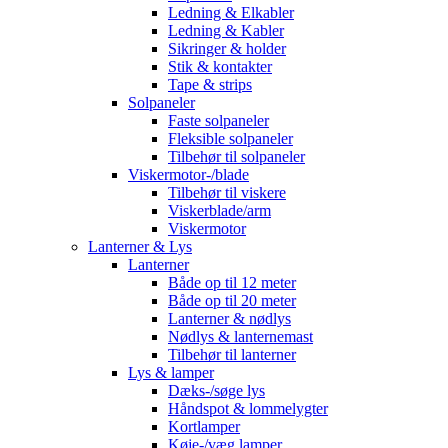
Ledning & Elkabler
Ledning & Kabler
Sikringer & holder
Stik & kontakter
Tape & strips
Solpaneler
Faste solpaneler
Fleksible solpaneler
Tilbehør til solpaneler
Viskermotor-/blade
Tilbehør til viskere
Viskerblade/arm
Viskermotor
Lanterner & Lys
Lanterner
Både op til 12 meter
Både op til 20 meter
Lanterner & nødlys
Nødlys & lanternemast
Tilbehør til lanterner
Lys & lamper
Dæks-/søge lys
Håndspot & lommelygter
Kortlamper
Køje-/væg lamper