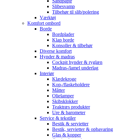
Sandpapir
Slibesvamp
Tilbehør til slib/polering
Værktøj
Komfort ombord
Borde
Bordplader
Klap borde
Konsoller & tilbehør
Diverse komfort
Hynder & madras
Cockpit hynder & ryglæn
Madras-/lamel underlag
Interiør
Klædekroge
Kop-/flaskeholdere
Måtter
Olielamper
Skibsklokker
Teaktræs produkter
Ure & barometer
Service & tekstiler
Bestik & servietter
Bestik, servietter & opbavaring
Glas & kopper