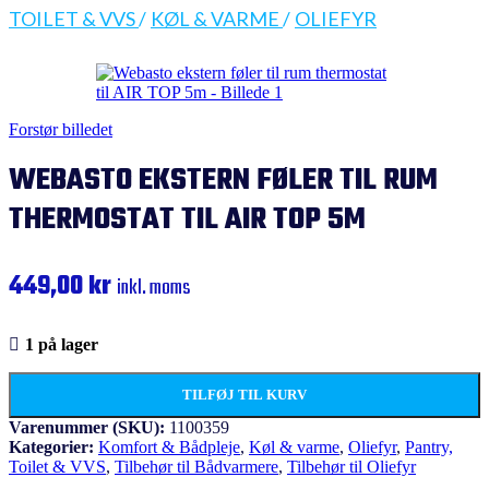
TOILET & VVS
/
KØL & VARME
/
OLIEFYR
Forstør billedet
WEBASTO EKSTERN FØLER TIL RUM
THERMOSTAT TIL AIR TOP 5M
449,00
kr
inkl. moms
1 på lager
TILFØJ TIL KURV
Varenummer (SKU):
1100359
Kategorier:
Komfort & Bådpleje
,
Køl & varme
,
Oliefyr
,
Pantry,
Toilet & VVS
,
Tilbehør til Bådvarmere
,
Tilbehør til Oliefyr