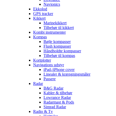
Navionics
Ekkolod
GPS tracker
Kikkert
Marinekikkert
Tilbehør til kikkert
Kombi instrumenter
Kompas
Bøjle kompasser
Flush kompasser
Håndholdte kompasser
Tilbehør til kompas
Kortplotter
Navigations udstyr
iPad-/iPhone cover
Linealer & krængningsmåler
Passere
Radar
B&G Radar
Kabler & tilbehør
Lowrance Radar
Radarmast & Pods
Simrad Radar
Radio & Tv