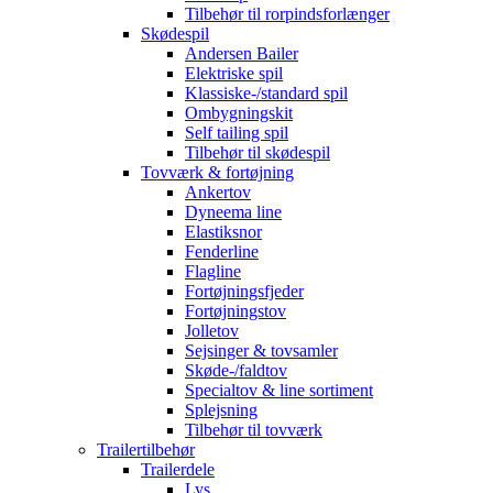
Tilbehør til rorpindsforlænger
Skødespil
Andersen Bailer
Elektriske spil
Klassiske-/standard spil
Ombygningskit
Self tailing spil
Tilbehør til skødespil
Tovværk & fortøjning
Ankertov
Dyneema line
Elastiksnor
Fenderline
Flagline
Fortøjningsfjeder
Fortøjningstov
Jolletov
Sejsinger & tovsamler
Skøde-/faldtov
Specialtov & line sortiment
Splejsning
Tilbehør til tovværk
Trailertilbehør
Trailerdele
Lys