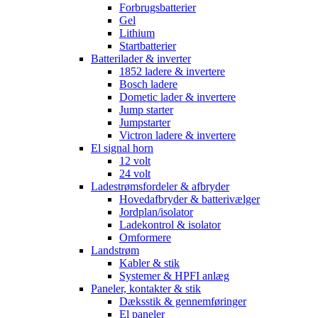
Forbrugsbatterier
Gel
Lithium
Startbatterier
Batterilader & inverter
1852 ladere & invertere
Bosch ladere
Dometic lader & invertere
Jump starter
Jumpstarter
Victron ladere & invertere
El signal horn
12 volt
24 volt
Ladestrømsfordeler & afbryder
Hovedafbryder & batterivælger
Jordplan/isolator
Ladekontrol & isolator
Omformere
Landstrøm
Kabler & stik
Systemer & HPFI anlæg
Paneler, kontakter & stik
Dæksstik & gennemføringer
El paneler