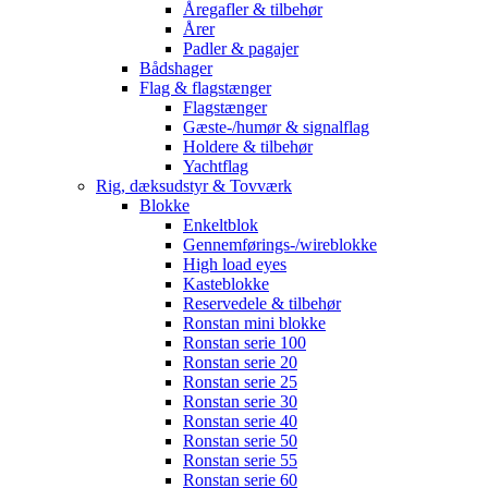
Åregafler & tilbehør
Årer
Padler & pagajer
Bådshager
Flag & flagstænger
Flagstænger
Gæste-/humør & signalflag
Holdere & tilbehør
Yachtflag
Rig, dæksudstyr & Tovværk
Blokke
Enkeltblok
Gennemførings-/wireblokke
High load eyes
Kasteblokke
Reservedele & tilbehør
Ronstan mini blokke
Ronstan serie 100
Ronstan serie 20
Ronstan serie 25
Ronstan serie 30
Ronstan serie 40
Ronstan serie 50
Ronstan serie 55
Ronstan serie 60