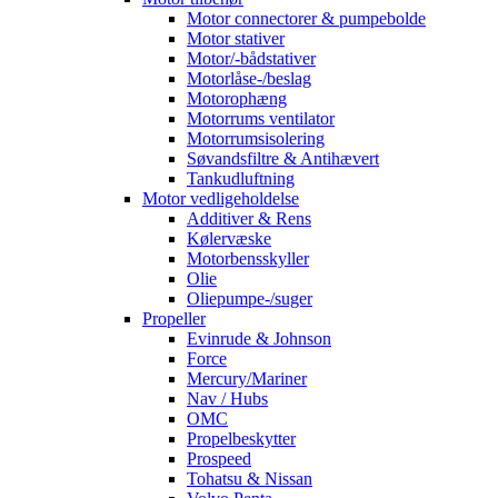
Motor connectorer & pumpebolde
Motor stativer
Motor/-bådstativer
Motorlåse-/beslag
Motorophæng
Motorrums ventilator
Motorrumsisolering
Søvandsfiltre & Antihævert
Tankudluftning
Motor vedligeholdelse
Additiver & Rens
Kølervæske
Motorbensskyller
Olie
Oliepumpe-/suger
Propeller
Evinrude & Johnson
Force
Mercury/Mariner
Nav / Hubs
OMC
Propelbeskytter
Prospeed
Tohatsu & Nissan