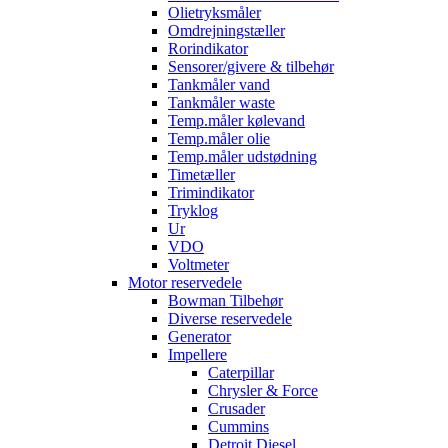
Olietryksmåler
Omdrejningstæller
Rorindikator
Sensorer/givere & tilbehør
Tankmåler vand
Tankmåler waste
Temp.måler kølevand
Temp.måler olie
Temp.måler udstødning
Timetæller
Trimindikator
Tryklog
Ur
VDO
Voltmeter
Motor reservedele
Bowman Tilbehør
Diverse reservedele
Generator
Impellere
Caterpillar
Chrysler & Force
Crusader
Cummins
Detroit Diesel