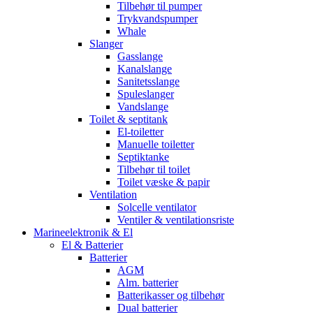
Tilbehør til pumper
Trykvandspumper
Whale
Slanger
Gasslange
Kanalslange
Sanitetsslange
Spuleslanger
Vandslange
Toilet & septitank
El-toiletter
Manuelle toiletter
Septiktanke
Tilbehør til toilet
Toilet væske & papir
Ventilation
Solcelle ventilator
Ventiler & ventilationsriste
Marineelektronik & El
El & Batterier
Batterier
AGM
Alm. batterier
Batterikasser og tilbehør
Dual batterier