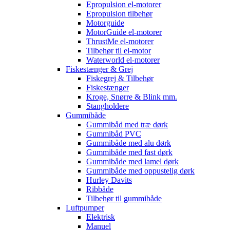
Epropulsion el-motorer
Epropulsion tilbehør
Motorguide
MotorGuide el-motorer
ThrustMe el-motorer
Tilbehør til el-motor
Waterworld el-motorer
Fiskestænger & Grej
Fiskegrej & Tilbehør
Fiskestænger
Kroge, Snørre & Blink mm.
Stangholdere
Gummibåde
Gummibåd med træ dørk
Gummibåd PVC
Gummibåde med alu dørk
Gummibåde med fast dørk
Gummibåde med lamel dørk
Gummibåde med oppustelig dørk
Hurley Davits
Ribbåde
Tilbehør til gummibåde
Luftpumper
Elektrisk
Manuel