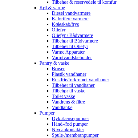
Tilbehør & reservedele til komfur
Køl & varme
Diesel vandvarmere
Kalorifere varmere
Køleskab/frys
Oliefyr
Oliefyr / Bådvarmere
Tilbehør til Bådvarmere
Tilbehør til Oliefyr
Varme Apparater
Varmtvandsbeholder
Pantry & vaske
Bruser
Plastik vandhaner
Rustfrie/forkromet vandhaner
Tilbehør til vandhaner
Tilbehør til vaske
Toilet vaske
Vandrens & filtre
Vandtanke
Pumper
Dyk-/lænsepumper
Hånd-/fod pumper
Niveaukontakter
Spule-/membranpumper