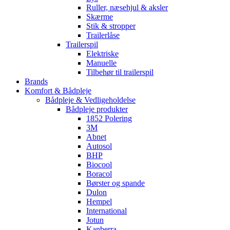
Ruller, næsehjul & aksler
Skærme
Stik & stropper
Trailerlåse
Trailerspil
Elektriske
Manuelle
Tilbehør til trailerspil
Brands
Komfort & Bådpleje
Bådpleje & Vedligeholdelse
Bådpleje produkter
1852 Polering
3M
Abnet
Autosol
BHP
Biocool
Boracol
Børster og spande
Dulon
Hempel
International
Jotun
Kanberra