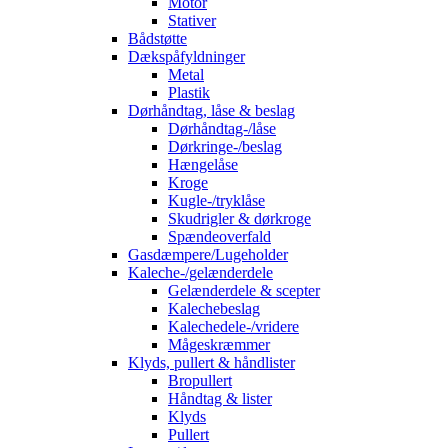
Motor
Stativer
Bådstøtte
Dækspåfyldninger
Metal
Plastik
Dørhåndtag, låse & beslag
Dørhåndtag-/låse
Dørkringe-/beslag
Hængelåse
Kroge
Kugle-/tryklåse
Skudrigler & dørkroge
Spændeoverfald
Gasdæmpere/Lugeholder
Kaleche-/gelænderdele
Gelænderdele & scepter
Kalechebeslag
Kalechedele-/vridere
Mågeskræmmer
Klyds, pullert & håndlister
Bropullert
Håndtag & lister
Klyds
Pullert