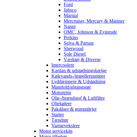
Ford
Jabsco
Marstal
Mercruiser, Mercury & Mariner
Nanni
OMC, Johnson & Evinrude
Perkins
Selva & Parsun
Sherwood
Sole Diesel
Værktøj & Diverse
Intercoolere
Kardan & udstødningsbælge
Kølevands-/impellerpumper
Lyddæmpere & Udstødning
Manifold/afgangsrør
Motortrim
Olie-/brændstof & Luftfiltre
Oliekølere
Pakdåser & gummilejer
Starter
Tændrør
Varmevekslere
Motor servicekits
Motor tilbehør