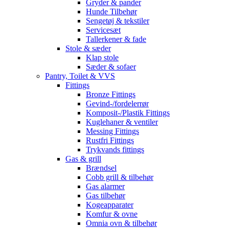
Gryder & pander
Hunde Tilbehør
Sengetøj & tekstiler
Servicesæt
Tallerkener & fade
Stole & sæder
Klap stole
Sæder & sofaer
Pantry, Toilet & VVS
Fittings
Bronze Fittings
Gevind-/fordelerrør
Komposit-/Plastik Fittings
Kuglehaner & ventiler
Messing Fittings
Rustfri Fittings
Trykvands fittings
Gas & grill
Brændsel
Cobb grill & tilbehør
Gas alarmer
Gas tilbehør
Kogeapparater
Komfur & ovne
Omnia ovn & tilbehør