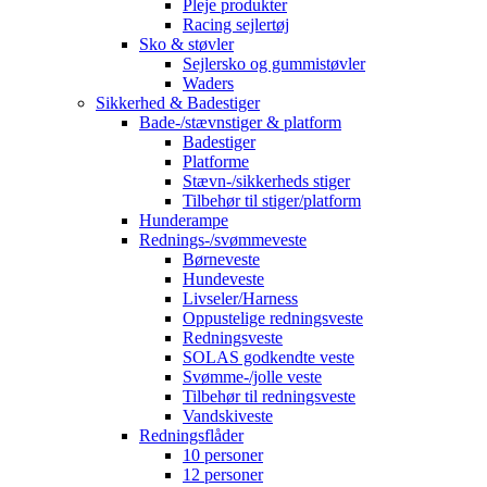
Pleje produkter
Racing sejlertøj
Sko & støvler
Sejlersko og gummistøvler
Waders
Sikkerhed & Badestiger
Bade-/stævnstiger & platform
Badestiger
Platforme
Stævn-/sikkerheds stiger
Tilbehør til stiger/platform
Hunderampe
Rednings-/svømmeveste
Børneveste
Hundeveste
Livseler/Harness
Oppustelige redningsveste
Redningsveste
SOLAS godkendte veste
Svømme-/jolle veste
Tilbehør til redningsveste
Vandskiveste
Redningsflåder
10 personer
12 personer