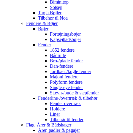
Biminitop
Solsejl
Targa Bøjler
Tilbehør til Noa
Fendere & Bøjer
Bøjer
Fortøjningsbøjer
Kapsejlladsbøjer
Fender
1852 fendere
Bådrulle
Bro-/plade fender
Dan-fendere
Jordbær-/kugle fender
Majoni fendere
Polyform fendere
Single-eye fender
Stævn-/pude & stepfender
Fenderline-/overtræk & tilbehør
Fender overtræk
Holdere
Liner
Tilbehør til fender
Flag, Årer & Bådshager
Årer, padler & pagajer