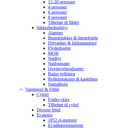
12-20 personer
4 personer
6 personer
8 personer
Tilbehør til flåder
Sikkerhedsudstyr
Alarmer
Brandslukker & førstehjælp
Drivanker & bådsmandstol
Flydedragter
MOB
Nødlys
Nødsignaler
Overlevelsesdragter
Radar reflektor
Redningskrans & kasteliner
Signalhorn
Vandsport & Fritid
Cykler
Foldecykler
Tilbehør til cykel
Diverse fritid
El-motor
1852 el-motorer
El-påhængsmotorer