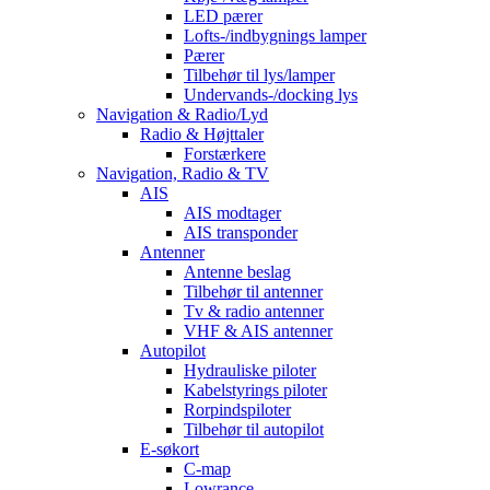
LED pærer
Lofts-/indbygnings lamper
Pærer
Tilbehør til lys/lamper
Undervands-/docking lys
Navigation & Radio/Lyd
Radio & Højttaler
Forstærkere
Navigation, Radio & TV
AIS
AIS modtager
AIS transponder
Antenner
Antenne beslag
Tilbehør til antenner
Tv & radio antenner
VHF & AIS antenner
Autopilot
Hydrauliske piloter
Kabelstyrings piloter
Rorpindspiloter
Tilbehør til autopilot
E-søkort
C-map
Lowrance