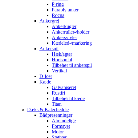
P-ring
Paraply anker
Rocna
Ankergrej
Ankerkugler
Ankerruller-/holder
Ankersvivler
Kædeled-/markering
Ankerspil
Hæk/agter
Horisontal
Tilbehør til ankerspil
Vertikal
D-Icer
Kæde
Galvaniseret
Rustfri
Tilbehør til kæde
Titan
Dæks & Kalechedele
Bådpresenninger
Almindelige
Formsyet
Motor
Stativer