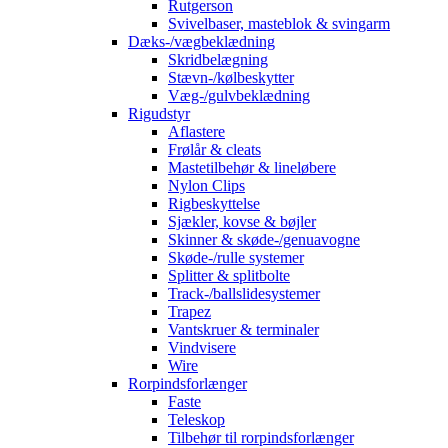
Rutgerson
Svivelbaser, masteblok & svingarm
Dæks-/vægbeklædning
Skridbelægning
Stævn-/kølbeskytter
Væg-/gulvbeklædning
Rigudstyr
Aflastere
Frølår & cleats
Mastetilbehør & lineløbere
Nylon Clips
Rigbeskyttelse
Sjækler, kovse & bøjler
Skinner & skøde-/genuavogne
Skøde-/rulle systemer
Splitter & splitbolte
Track-/ballslidesystemer
Trapez
Vantskruer & terminaler
Vindvisere
Wire
Rorpindsforlænger
Faste
Teleskop
Tilbehør til rorpindsforlænger