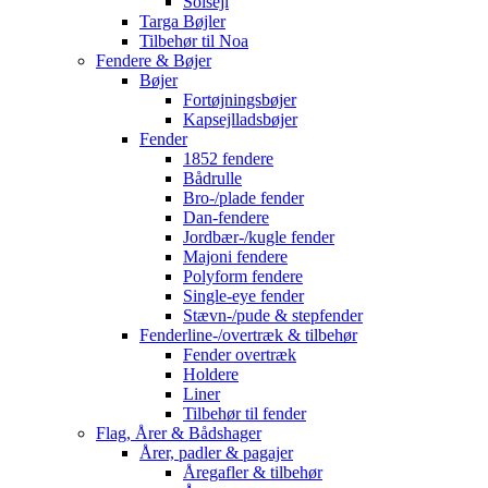
Solsejl
Targa Bøjler
Tilbehør til Noa
Fendere & Bøjer
Bøjer
Fortøjningsbøjer
Kapsejlladsbøjer
Fender
1852 fendere
Bådrulle
Bro-/plade fender
Dan-fendere
Jordbær-/kugle fender
Majoni fendere
Polyform fendere
Single-eye fender
Stævn-/pude & stepfender
Fenderline-/overtræk & tilbehør
Fender overtræk
Holdere
Liner
Tilbehør til fender
Flag, Årer & Bådshager
Årer, padler & pagajer
Åregafler & tilbehør