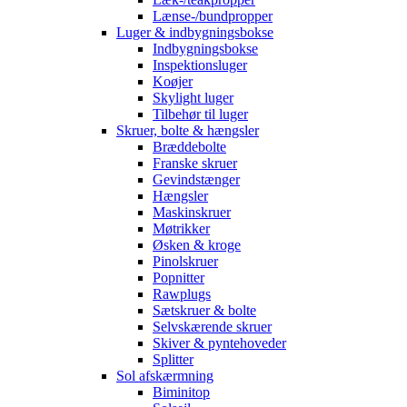
Lænse-/bundpropper
Luger & indbygningsbokse
Indbygningsbokse
Inspektionsluger
Koøjer
Skylight luger
Tilbehør til luger
Skruer, bolte & hængsler
Bræddebolte
Franske skruer
Gevindstænger
Hængsler
Maskinskruer
Møtrikker
Øsken & kroge
Pinolskruer
Popnitter
Rawplugs
Sætskruer & bolte
Selvskærende skruer
Skiver & pyntehoveder
Splitter
Sol afskærmning
Biminitop