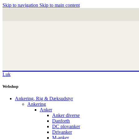
Skip to navigation
Skip to main content
Luk
Webshop
Ankering, Rig & Dæksudstyr
Ankering
Anker
Anker diverse
Danforth
DC plovanker
Drivanker
M-anker