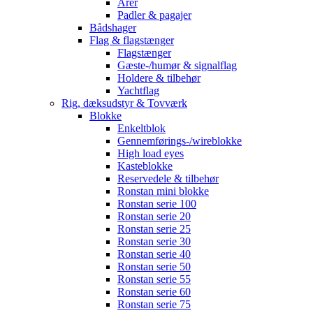
Årer
Padler & pagajer
Bådshager
Flag & flagstænger
Flagstænger
Gæste-/humør & signalflag
Holdere & tilbehør
Yachtflag
Rig, dæksudstyr & Tovværk
Blokke
Enkeltblok
Gennemførings-/wireblokke
High load eyes
Kasteblokke
Reservedele & tilbehør
Ronstan mini blokke
Ronstan serie 100
Ronstan serie 20
Ronstan serie 25
Ronstan serie 30
Ronstan serie 40
Ronstan serie 50
Ronstan serie 55
Ronstan serie 60
Ronstan serie 75