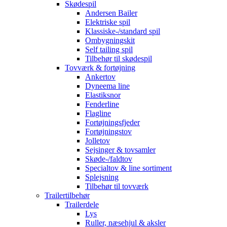
Skødespil
Andersen Bailer
Elektriske spil
Klassiske-/standard spil
Ombygningskit
Self tailing spil
Tilbehør til skødespil
Tovværk & fortøjning
Ankertov
Dyneema line
Elastiksnor
Fenderline
Flagline
Fortøjningsfjeder
Fortøjningstov
Jolletov
Sejsinger & tovsamler
Skøde-/faldtov
Specialtov & line sortiment
Splejsning
Tilbehør til tovværk
Trailertilbehør
Trailerdele
Lys
Ruller, næsehjul & aksler