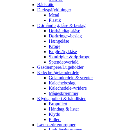
Bådstøtte
Dækspåfyldninger
Metal
Plastik
Dørhåndtag, låse & beslag
Dørhåndtag-/låse
Dørkringe-/beslag
Hængelåse
Kroge
Kugle-/tryklåse
Skudrigler & dørkroge
Spændeoverfald
Gasdæmpere/Lugeholder
Kaleche-/gelænderdele
Gelænderdele & scepter
Kalechebeslag
Kalechedele-/vridere
Mågeskræmmer
Klyds, pullert & håndlister
Bropullert
Håndtag & lister
Klyds
Pullert
Lænse-/drænpropper
Læk-/teakpropper