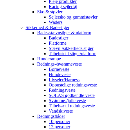
Pleje produkter
Racing sejlertøj
Sko & støvler
Sejlersko og gummistøvler
Waders
Sikkerhed & Badestiger
Bade-/stævnstiger & platform
Badestiger
Platforme
Stævn-/sikkerheds stiger
Tilbehør til stiger/platform
Hunderampe
Rednings-/svømmeveste
Børneveste
Hundeveste
Livseler/Harness
Oppustelige redningsveste
Redningsveste
SOLAS godkendte veste
Svømme-/jolle veste
Tilbehør til redningsveste
Vandskiveste
Redningsflåder
10 personer
12 personer