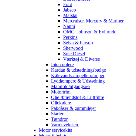
Ford
Jabsco
Marstal
Mercruiser, Mercury & Mariner
Nanni
OMC, Johnson & Evinrude
Perkins
Selva & Parsun
Sherwood
Sole Diesel
Værktøj & Diverse
Intercoolere
Kardan & udstødningsbælge
Kølevands-/impellerpumper
Lyddæmpere & Udstødning
Manifold/afgangsrør
Motortrim
Olie-/brændstof & Luftfiltre
Oliekølere
Pakdåser & gummilejer
Starter
Tændrør
Varmevekslere
Motor servicekits
Motor tilbehør