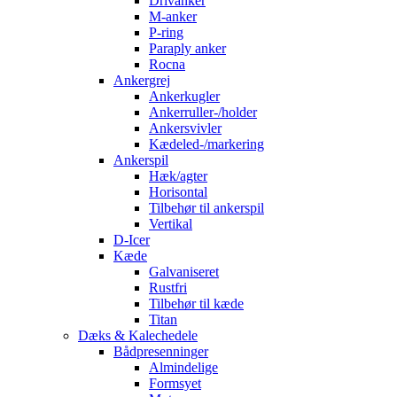
Drivanker
M-anker
P-ring
Paraply anker
Rocna
Ankergrej
Ankerkugler
Ankerruller-/holder
Ankersvivler
Kædeled-/markering
Ankerspil
Hæk/agter
Horisontal
Tilbehør til ankerspil
Vertikal
D-Icer
Kæde
Galvaniseret
Rustfri
Tilbehør til kæde
Titan
Dæks & Kalechedele
Bådpresenninger
Almindelige
Formsyet