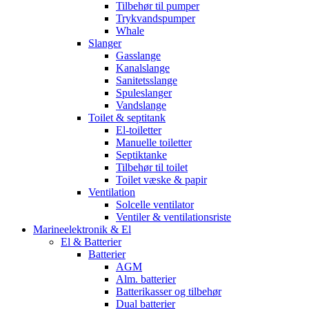
Tilbehør til pumper
Trykvandspumper
Whale
Slanger
Gasslange
Kanalslange
Sanitetsslange
Spuleslanger
Vandslange
Toilet & septitank
El-toiletter
Manuelle toiletter
Septiktanke
Tilbehør til toilet
Toilet væske & papir
Ventilation
Solcelle ventilator
Ventiler & ventilationsriste
Marineelektronik & El
El & Batterier
Batterier
AGM
Alm. batterier
Batterikasser og tilbehør
Dual batterier