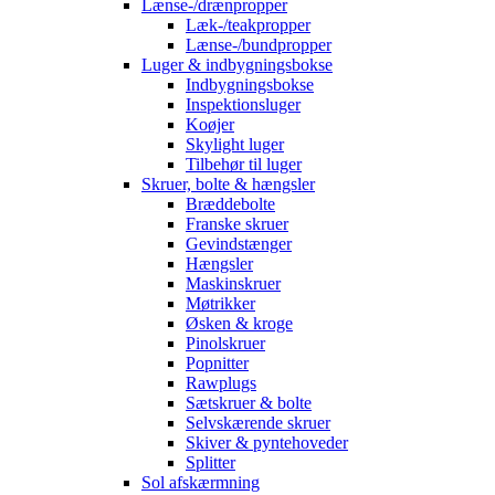
Lænse-/drænpropper
Læk-/teakpropper
Lænse-/bundpropper
Luger & indbygningsbokse
Indbygningsbokse
Inspektionsluger
Koøjer
Skylight luger
Tilbehør til luger
Skruer, bolte & hængsler
Bræddebolte
Franske skruer
Gevindstænger
Hængsler
Maskinskruer
Møtrikker
Øsken & kroge
Pinolskruer
Popnitter
Rawplugs
Sætskruer & bolte
Selvskærende skruer
Skiver & pyntehoveder
Splitter
Sol afskærmning