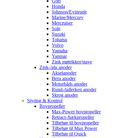
Gori
Honda
Johnson/Evinrude
Marine/Mercury
Mercruiser
Sole
Suzuki
Tohatsu
Volvo
Yamaha
Yanmar
Zink møtrikker/stave
Zink-/alu anoder
Akselanoder
Bera anoder
Motorbåds anoder
Rund-/tallerken anoder
Skrog anoder
Styring & Kontrol
Bovpropeller
Max-Power bovpropeller
Retract-/hækpropeller
Tilbehør til bovpropeller
Tilbehør til Max Power
Tilbehør til Quick