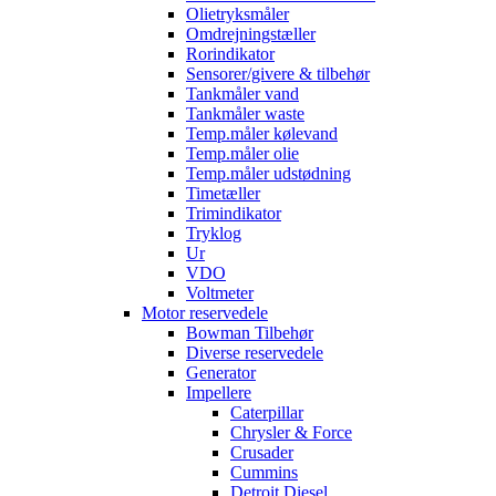
Olietryksmåler
Omdrejningstæller
Rorindikator
Sensorer/givere & tilbehør
Tankmåler vand
Tankmåler waste
Temp.måler kølevand
Temp.måler olie
Temp.måler udstødning
Timetæller
Trimindikator
Tryklog
Ur
VDO
Voltmeter
Motor reservedele
Bowman Tilbehør
Diverse reservedele
Generator
Impellere
Caterpillar
Chrysler & Force
Crusader
Cummins
Detroit Diesel