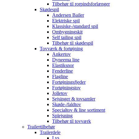
Tilbehør til rorpindsforlænger
Skødespil
Andersen Bailer
Elektriske spil
Klassiske-/standard spil
Ombygningskit
Self tailing spil
Tilbehør til skødespil
Tovværk & fortøjning
Ankertov
Dyneema line
Elastiksnor
Fenderline
Flagline
Fortøjningsfjeder
Fortøjningstov
Jolletov
Sejsinger & tovsamler
Skøde-/faldtov
Specialtov & line sortiment
Splejsning
Tilbehør til tovværk
Trailertilbehør
Trailerdele
Lys