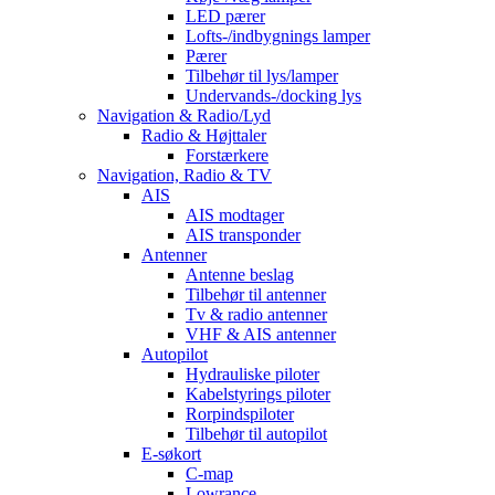
LED pærer
Lofts-/indbygnings lamper
Pærer
Tilbehør til lys/lamper
Undervands-/docking lys
Navigation & Radio/Lyd
Radio & Højttaler
Forstærkere
Navigation, Radio & TV
AIS
AIS modtager
AIS transponder
Antenner
Antenne beslag
Tilbehør til antenner
Tv & radio antenner
VHF & AIS antenner
Autopilot
Hydrauliske piloter
Kabelstyrings piloter
Rorpindspiloter
Tilbehør til autopilot
E-søkort
C-map
Lowrance