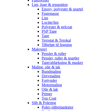
Fugtfjerner
Lim, fuge & reparation
Epoxy, polyester & spartel
Fugemasse
Lim
Loctite/lim
Polyester & gelcoat
PSP Tape
Tape
Terostat & Terokal
Tilbehør til fugning
Malergrej
Pensler & ruller
Pensler, ruller & spartler
Tape/afdækning & masker
Maling, olie & lak
Bundmaling
Drevmaling
Fortynder
Motormaling
Olie & lak
Primer
Top Coat
Slib & Polering
Poler-/slibemaskiner