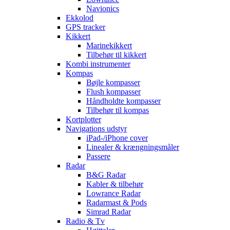
Navionics
Ekkolod
GPS tracker
Kikkert
Marinekikkert
Tilbehør til kikkert
Kombi instrumenter
Kompas
Bøjle kompasser
Flush kompasser
Håndholdte kompasser
Tilbehør til kompas
Kortplotter
Navigations udstyr
iPad-/iPhone cover
Linealer & krængningsmåler
Passere
Radar
B&G Radar
Kabler & tilbehør
Lowrance Radar
Radarmast & Pods
Simrad Radar
Radio & Tv