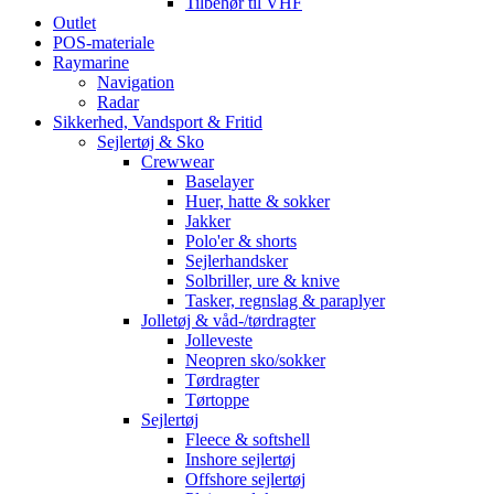
Tilbehør til VHF
Outlet
POS-materiale
Raymarine
Navigation
Radar
Sikkerhed, Vandsport & Fritid
Sejlertøj & Sko
Crewwear
Baselayer
Huer, hatte & sokker
Jakker
Polo'er & shorts
Sejlerhandsker
Solbriller, ure & knive
Tasker, regnslag & paraplyer
Jolletøj & våd-/tørdragter
Jolleveste
Neopren sko/sokker
Tørdragter
Tørtoppe
Sejlertøj
Fleece & softshell
Inshore sejlertøj
Offshore sejlertøj