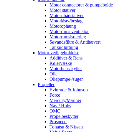
Motor connectorer & pumpebolde
Motor stativer
Motor/-bådstativer
Motorlåse-/beslag
Motorophæng
Motorrums ventilator
Motorrumsisolering
Søvandsfiltre & Antihævert
Tankudluftning
Motor vedligeholdelse
Additiver & Rens
Kølervæske
Motorbensskyller
Olie
Oliepumpe-/suger
Propeller
Evinrude & Johnson
Force
Mercury/Mariner
Nav / Hubs
OMC
Propelbeskytter
Prospeed
Tohatsu & Nissan