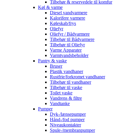
Tilbehør & reservedele til komfur
Køl & varme
Diesel vandvarmere
Kalorifere varmere
Køleskab/frys
Oliefyr
Oliefyr / Bådvarmere
Tilbehør til Bådvarmere
Tilbehør til Oliefyr
Varme Apparater
Varmtvandsbeholder
Pantry & vaske
Bruser
Plastik vandhaner
Rustfrie/forkromet vandhaner
Tilbehør til vandhaner
Tilbehør til vaske
Toilet vaske
Vandrens & filtre
Vandtanke
Pumper
Dyk-/lænsepumper
Hånd-/fod pumper
Niveaukontakter
Spule-/membranpumper