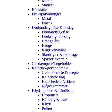
Motor
Stativer
Bådstøtte
Dækspåfyldninger
Metal
Plastik
Dørhåndtag, låse & beslag
Dørhåndtag-/låse
Dørkringe-/beslag
Hængelåse
Kroge
Kugle-/tryklåse
Skudrigler & dørkroge
Spændeoverfald
Gasdæmpere/Lugeholder
Kaleche-/gelænderdele
Gelænderdele & scepter
Kalechebeslag
Kalechedele-/vridere
Mågeskræmmer
Klyds, pullert & håndlister
Bropullert
Håndtag & lister
Klyds
Pullert