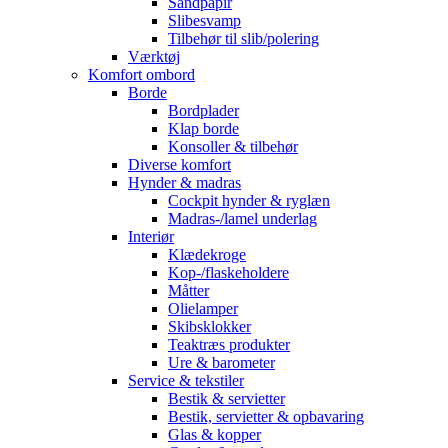
Sandpapir
Slibesvamp
Tilbehør til slib/polering
Værktøj
Komfort ombord
Borde
Bordplader
Klap borde
Konsoller & tilbehør
Diverse komfort
Hynder & madras
Cockpit hynder & ryglæn
Madras-/lamel underlag
Interiør
Klædekroge
Kop-/flaskeholdere
Måtter
Olielamper
Skibsklokker
Teaktræs produkter
Ure & barometer
Service & tekstiler
Bestik & servietter
Bestik, servietter & opbavaring
Glas & kopper