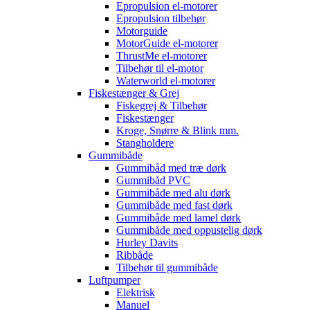
Epropulsion el-motorer
Epropulsion tilbehør
Motorguide
MotorGuide el-motorer
ThrustMe el-motorer
Tilbehør til el-motor
Waterworld el-motorer
Fiskestænger & Grej
Fiskegrej & Tilbehør
Fiskestænger
Kroge, Snørre & Blink mm.
Stangholdere
Gummibåde
Gummibåd med træ dørk
Gummibåd PVC
Gummibåde med alu dørk
Gummibåde med fast dørk
Gummibåde med lamel dørk
Gummibåde med oppustelig dørk
Hurley Davits
Ribbåde
Tilbehør til gummibåde
Luftpumper
Elektrisk
Manuel