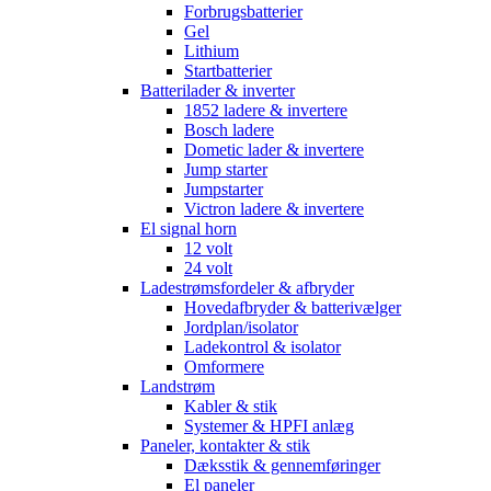
Forbrugsbatterier
Gel
Lithium
Startbatterier
Batterilader & inverter
1852 ladere & invertere
Bosch ladere
Dometic lader & invertere
Jump starter
Jumpstarter
Victron ladere & invertere
El signal horn
12 volt
24 volt
Ladestrømsfordeler & afbryder
Hovedafbryder & batterivælger
Jordplan/isolator
Ladekontrol & isolator
Omformere
Landstrøm
Kabler & stik
Systemer & HPFI anlæg
Paneler, kontakter & stik
Dæksstik & gennemføringer
El paneler