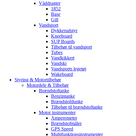
Våddragter
1852
Base
Gill
Vandsport
Dykkerudstyr
Kneeboard
SUP Boards
Tilbehør til vandsport
Tubes
Vandkikkert
Vandski
Vandsports legetøj
Wakeboard
Styring & Motortilbehør
Motordele & Tilbehør
Brændstoftanke
Benzintanke
Brændstofdunke
Tilbehør til brændstoftanke
Motor instrumenter
Amperemeter
Brændstofmåler
GPS Speed
Multifunktionsinstrumenter