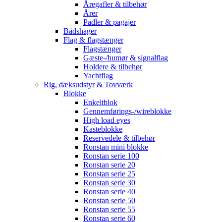
Åregafler & tilbehør
Årer
Padler & pagajer
Bådshager
Flag & flagstænger
Flagstænger
Gæste-/humør & signalflag
Holdere & tilbehør
Yachtflag
Rig, dæksudstyr & Tovværk
Blokke
Enkeltblok
Gennemførings-/wireblokke
High load eyes
Kasteblokke
Reservedele & tilbehør
Ronstan mini blokke
Ronstan serie 100
Ronstan serie 20
Ronstan serie 25
Ronstan serie 30
Ronstan serie 40
Ronstan serie 50
Ronstan serie 55
Ronstan serie 60