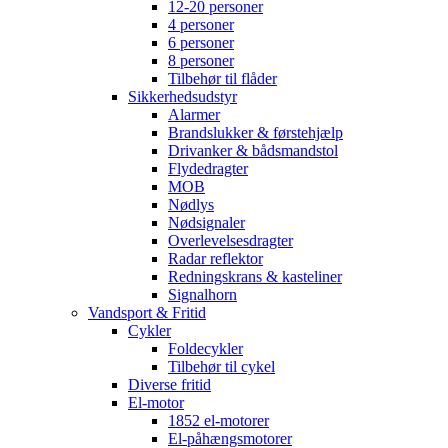
12-20 personer
4 personer
6 personer
8 personer
Tilbehør til flåder
Sikkerhedsudstyr
Alarmer
Brandslukker & førstehjælp
Drivanker & bådsmandstol
Flydedragter
MOB
Nødlys
Nødsignaler
Overlevelsesdragter
Radar reflektor
Redningskrans & kasteliner
Signalhorn
Vandsport & Fritid
Cykler
Foldecykler
Tilbehør til cykel
Diverse fritid
El-motor
1852 el-motorer
El-påhængsmotorer