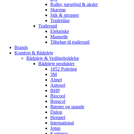
Ruller, næsehjul & aksler
Skærme
Stik & stropper
Trailerlåse
Trailerspil
Elektriske
Manuelle
Tilbehør til trailerspil
Brands
Komfort & Bådpleje
Bådpleje & Vedligeholdelse
Bådpleje produkter
1852 Polering
3M
Abnet
Autosol
BHP
Biocool
Boracol
Børster og spande
Dulon
Hempel
International
Jotun
Kanberra