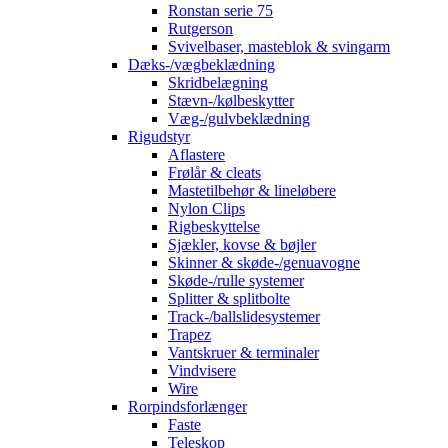
Ronstan serie 75
Rutgerson
Svivelbaser, masteblok & svingarm
Dæks-/vægbeklædning
Skridbelægning
Stævn-/kølbeskytter
Væg-/gulvbeklædning
Rigudstyr
Aflastere
Frølår & cleats
Mastetilbehør & lineløbere
Nylon Clips
Rigbeskyttelse
Sjækler, kovse & bøjler
Skinner & skøde-/genuavogne
Skøde-/rulle systemer
Splitter & splitbolte
Track-/ballslidesystemer
Trapez
Vantskruer & terminaler
Vindvisere
Wire
Rorpindsforlænger
Faste
Teleskop