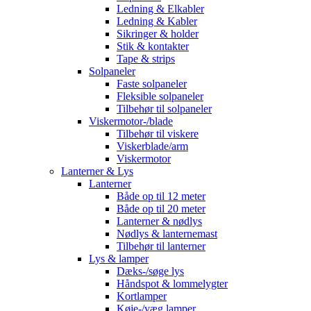
Ledning & Elkabler
Ledning & Kabler
Sikringer & holder
Stik & kontakter
Tape & strips
Solpaneler
Faste solpaneler
Fleksible solpaneler
Tilbehør til solpaneler
Viskermotor-/blade
Tilbehør til viskere
Viskerblade/arm
Viskermotor
Lanterner & Lys
Lanterner
Både op til 12 meter
Både op til 20 meter
Lanterner & nødlys
Nødlys & lanternemast
Tilbehør til lanterner
Lys & lamper
Dæks-/søge lys
Håndspot & lommelygter
Kortlamper
Køje-/væg lamper