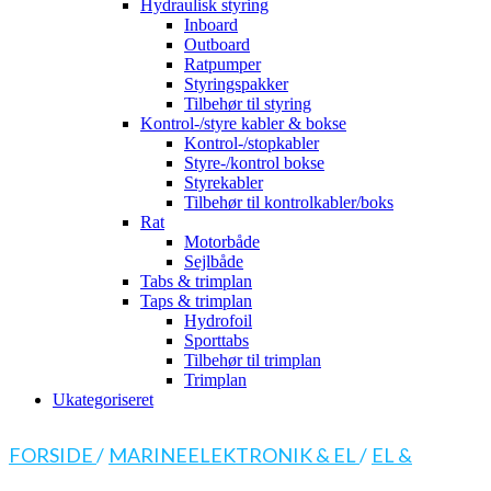
Hydraulisk styring
Inboard
Outboard
Ratpumper
Styringspakker
Tilbehør til styring
Kontrol-/styre kabler & bokse
Kontrol-/stopkabler
Styre-/kontrol bokse
Styrekabler
Tilbehør til kontrolkabler/boks
Rat
Motorbåde
Sejlbåde
Tabs & trimplan
Taps & trimplan
Hydrofoil
Sporttabs
Tilbehør til trimplan
Trimplan
Ukategoriseret
FORSIDE
/
MARINEELEKTRONIK & EL
/
EL &