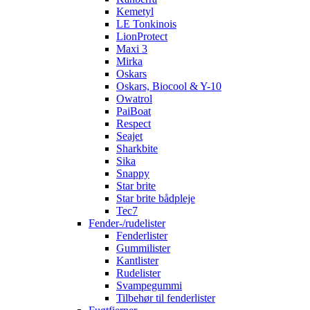
Kemetyl
LE Tonkinois
LionProtect
Maxi 3
Mirka
Oskars
Oskars, Biocool & Y-10
Owatrol
PaiBoat
Respect
Seajet
Sharkbite
Sika
Snappy
Star brite
Star brite bådpleje
Tec7
Fender-/rudelister
Fenderlister
Gummilister
Kantlister
Rudelister
Svampegummi
Tilbehør til fenderlister