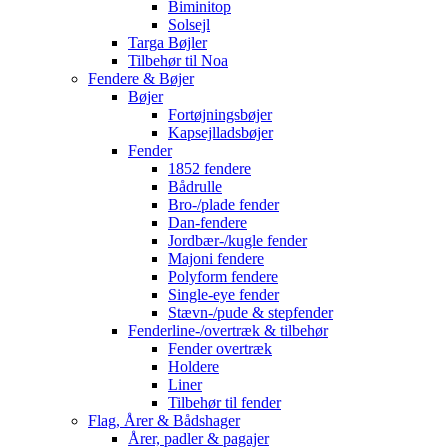
Biminitop
Solsejl
Targa Bøjler
Tilbehør til Noa
Fendere & Bøjer
Bøjer
Fortøjningsbøjer
Kapsejlladsbøjer
Fender
1852 fendere
Bådrulle
Bro-/plade fender
Dan-fendere
Jordbær-/kugle fender
Majoni fendere
Polyform fendere
Single-eye fender
Stævn-/pude & stepfender
Fenderline-/overtræk & tilbehør
Fender overtræk
Holdere
Liner
Tilbehør til fender
Flag, Årer & Bådshager
Årer, padler & pagajer