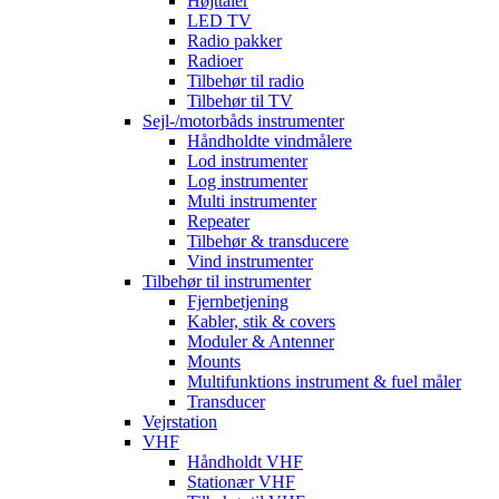
Højttaler
LED TV
Radio pakker
Radioer
Tilbehør til radio
Tilbehør til TV
Sejl-/motorbåds instrumenter
Håndholdte vindmålere
Lod instrumenter
Log instrumenter
Multi instrumenter
Repeater
Tilbehør & transducere
Vind instrumenter
Tilbehør til instrumenter
Fjernbetjening
Kabler, stik & covers
Moduler & Antenner
Mounts
Multifunktions instrument & fuel måler
Transducer
Vejrstation
VHF
Håndholdt VHF
Stationær VHF