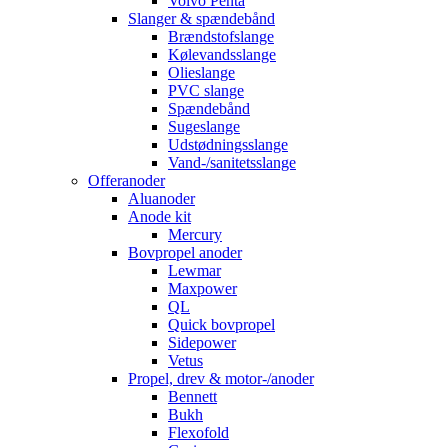
Volvo Penta
Slanger & spændebånd
Brændstofslange
Kølevandsslange
Olieslange
PVC slange
Spændebånd
Sugeslange
Udstødningsslange
Vand-/sanitetsslange
Offeranoder
Aluanoder
Anode kit
Mercury
Bovpropel anoder
Lewmar
Maxpower
QL
Quick bovpropel
Sidepower
Vetus
Propel, drev & motor-/anoder
Bennett
Bukh
Flexofold