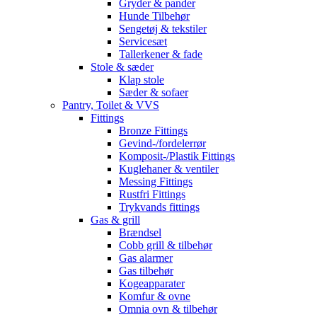
Gryder & pander
Hunde Tilbehør
Sengetøj & tekstiler
Servicesæt
Tallerkener & fade
Stole & sæder
Klap stole
Sæder & sofaer
Pantry, Toilet & VVS
Fittings
Bronze Fittings
Gevind-/fordelerrør
Komposit-/Plastik Fittings
Kuglehaner & ventiler
Messing Fittings
Rustfri Fittings
Trykvands fittings
Gas & grill
Brændsel
Cobb grill & tilbehør
Gas alarmer
Gas tilbehør
Kogeapparater
Komfur & ovne
Omnia ovn & tilbehør