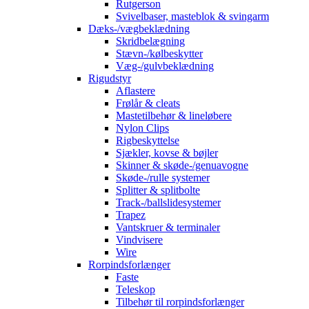
Rutgerson
Svivelbaser, masteblok & svingarm
Dæks-/vægbeklædning
Skridbelægning
Stævn-/kølbeskytter
Væg-/gulvbeklædning
Rigudstyr
Aflastere
Frølår & cleats
Mastetilbehør & lineløbere
Nylon Clips
Rigbeskyttelse
Sjækler, kovse & bøjler
Skinner & skøde-/genuavogne
Skøde-/rulle systemer
Splitter & splitbolte
Track-/ballslidesystemer
Trapez
Vantskruer & terminaler
Vindvisere
Wire
Rorpindsforlænger
Faste
Teleskop
Tilbehør til rorpindsforlænger