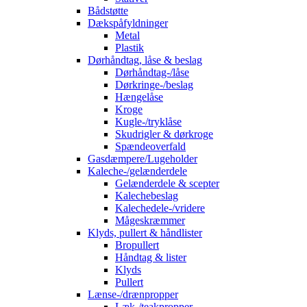
Bådstøtte
Dækspåfyldninger
Metal
Plastik
Dørhåndtag, låse & beslag
Dørhåndtag-/låse
Dørkringe-/beslag
Hængelåse
Kroge
Kugle-/tryklåse
Skudrigler & dørkroge
Spændeoverfald
Gasdæmpere/Lugeholder
Kaleche-/gelænderdele
Gelænderdele & scepter
Kalechebeslag
Kalechedele-/vridere
Mågeskræmmer
Klyds, pullert & håndlister
Bropullert
Håndtag & lister
Klyds
Pullert
Lænse-/drænpropper
Læk-/teakpropper