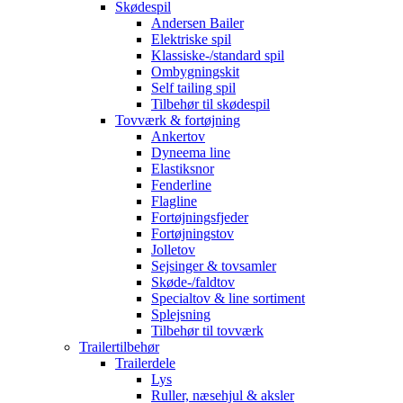
Skødespil
Andersen Bailer
Elektriske spil
Klassiske-/standard spil
Ombygningskit
Self tailing spil
Tilbehør til skødespil
Tovværk & fortøjning
Ankertov
Dyneema line
Elastiksnor
Fenderline
Flagline
Fortøjningsfjeder
Fortøjningstov
Jolletov
Sejsinger & tovsamler
Skøde-/faldtov
Specialtov & line sortiment
Splejsning
Tilbehør til tovværk
Trailertilbehør
Trailerdele
Lys
Ruller, næsehjul & aksler