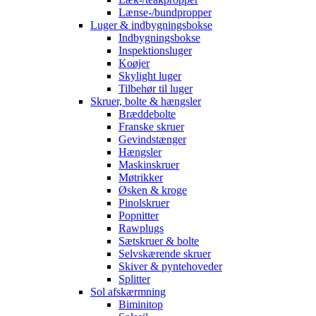
Lænse-/bundpropper
Luger & indbygningsbokse
Indbygningsbokse
Inspektionsluger
Koøjer
Skylight luger
Tilbehør til luger
Skruer, bolte & hængsler
Bræddebolte
Franske skruer
Gevindstænger
Hængsler
Maskinskruer
Møtrikker
Øsken & kroge
Pinolskruer
Popnitter
Rawplugs
Sætskruer & bolte
Selvskærende skruer
Skiver & pyntehoveder
Splitter
Sol afskærmning
Biminitop