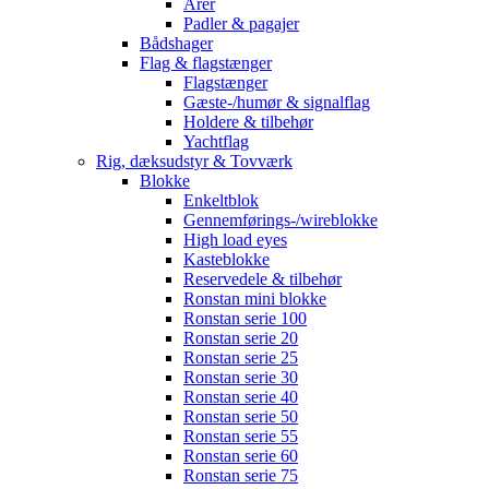
Årer
Padler & pagajer
Bådshager
Flag & flagstænger
Flagstænger
Gæste-/humør & signalflag
Holdere & tilbehør
Yachtflag
Rig, dæksudstyr & Tovværk
Blokke
Enkeltblok
Gennemførings-/wireblokke
High load eyes
Kasteblokke
Reservedele & tilbehør
Ronstan mini blokke
Ronstan serie 100
Ronstan serie 20
Ronstan serie 25
Ronstan serie 30
Ronstan serie 40
Ronstan serie 50
Ronstan serie 55
Ronstan serie 60
Ronstan serie 75