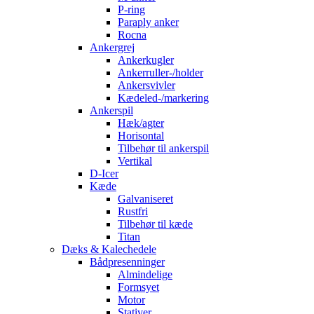
P-ring
Paraply anker
Rocna
Ankergrej
Ankerkugler
Ankerruller-/holder
Ankersvivler
Kædeled-/markering
Ankerspil
Hæk/agter
Horisontal
Tilbehør til ankerspil
Vertikal
D-Icer
Kæde
Galvaniseret
Rustfri
Tilbehør til kæde
Titan
Dæks & Kalechedele
Bådpresenninger
Almindelige
Formsyet
Motor
Stativer