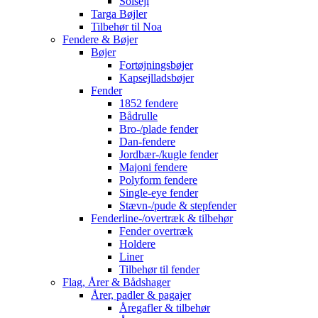
Solsejl
Targa Bøjler
Tilbehør til Noa
Fendere & Bøjer
Bøjer
Fortøjningsbøjer
Kapsejlladsbøjer
Fender
1852 fendere
Bådrulle
Bro-/plade fender
Dan-fendere
Jordbær-/kugle fender
Majoni fendere
Polyform fendere
Single-eye fender
Stævn-/pude & stepfender
Fenderline-/overtræk & tilbehør
Fender overtræk
Holdere
Liner
Tilbehør til fender
Flag, Årer & Bådshager
Årer, padler & pagajer
Åregafler & tilbehør