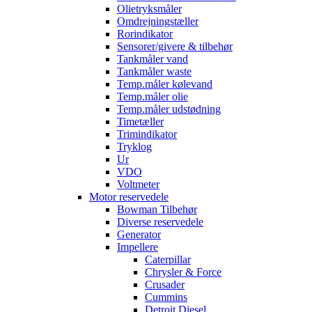
Olietryksmåler
Omdrejningstæller
Rorindikator
Sensorer/givere & tilbehør
Tankmåler vand
Tankmåler waste
Temp.måler kølevand
Temp.måler olie
Temp.måler udstødning
Timetæller
Trimindikator
Tryklog
Ur
VDO
Voltmeter
Motor reservedele
Bowman Tilbehør
Diverse reservedele
Generator
Impellere
Caterpillar
Chrysler & Force
Crusader
Cummins
Detroit Diesel