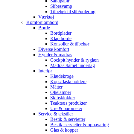
Sandpapir
Slibesvamp
Tilbehør til slib/polering
Værktøj
Komfort ombord
Borde
Bordplader
Klap borde
Konsoller & tilbehør
Diverse komfort
Hynder & madras
Cockpit hynder & ryglæn
Madras-/lamel underlag
Interiør
Klædekroge
Kop-/flaskeholdere
Måtter
Olielamper
Skibsklokker
Teaktræs produkter
Ure & barometer
Service & tekstiler
Bestik & servietter
Bestik, servietter & opbavaring
Glas & kopper