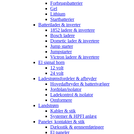
Forbrugsbatterier
Gel
Lithium
Startbatterier
Batterilader & inverter
1852 ladere & invertere
Bosch ladere
Dometic lader & invertere
Jump starter
Jumpstarter
Victron ladere & invertere
El signal horn
12 volt
24 volt
Ladestrømsfordeler & afbryder
Hovedafbryder & batterivælger
Jordplan/isolator
Ladekontrol & isolator
Omformere
Landstrøm
Kabler & stik
Systemer & HPFI anlæg
Paneler, kontakter & stik
Dæksstik & gennemføringer
El paneler