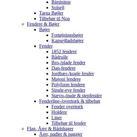
Biminitop
Solsejl
Targa Bøjler
Tilbehør til Noa
Fendere & Bøjer
Bøjer
Fortøjningsbøjer
Kapsejlladsbøjer
Fender
1852 fendere
Bådrulle
Bro-/plade fender
Dan-fendere
Jordbær-/kugle fender
Majoni fendere
Polyform fendere
Single-eye fender
Stævn-/pude & stepfender
Fenderline-/overtræk & tilbehør
Fender overtræk
Holdere
Liner
Tilbehør til fender
Flag, Årer & Bådshager
Årer, padler & pagajer