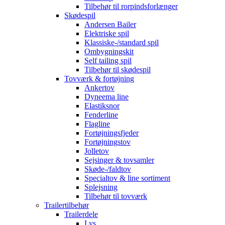
Tilbehør til rorpindsforlænger
Skødespil
Andersen Bailer
Elektriske spil
Klassiske-/standard spil
Ombygningskit
Self tailing spil
Tilbehør til skødespil
Tovværk & fortøjning
Ankertov
Dyneema line
Elastiksnor
Fenderline
Flagline
Fortøjningsfjeder
Fortøjningstov
Jolletov
Sejsinger & tovsamler
Skøde-/faldtov
Specialtov & line sortiment
Splejsning
Tilbehør til tovværk
Trailertilbehør
Trailerdele
Lys