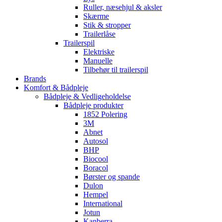
Ruller, næsehjul & aksler
Skærme
Stik & stropper
Trailerlåse
Trailerspil
Elektriske
Manuelle
Tilbehør til trailerspil
Brands
Komfort & Bådpleje
Bådpleje & Vedligeholdelse
Bådpleje produkter
1852 Polering
3M
Abnet
Autosol
BHP
Biocool
Boracol
Børster og spande
Dulon
Hempel
International
Jotun
Kanberra