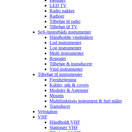
Højttaler
LED TV
Radio pakker
Radioer
Tilbehør til radio
Tilbehør til TV
Sejl-/motorbåds instrumenter
Håndholdte vindmålere
Lod instrumenter
Log instrumenter
Multi instrumenter
Repeater
Tilbehør & transducere
Vind instrumenter
Tilbehør til instrumenter
Fjernbetjening
Kabler, stik & covers
Moduler & Antenner
Mounts
Multifunktions instrument & fuel måler
Transducer
Vejrstation
VHF
Håndholdt VHF
Stationær VHF