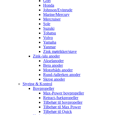
Gori
Honda
Johnson/Evinrude
Marine/Mercury
Mercruiser
Sole
Suzuki
Tohatsu
Volvo
Yamaha
Yanmar
Zink møtrikker/stave
Zink-/alu anoder
Akselanoder
Bera anoder
Motorbåds anoder
Rund-/tallerken anoder
Skrog anoder
Styring & Kontrol
Bovpropeller
Max-Power bovpropeller
Retract-/hækpropeller
Tilbehør til bovpropeller
Tilbehør til Max Power
Tilbehør til Quick