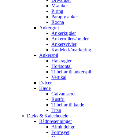
Drivanker
M-anker
P-ring
Paraply anker
Rocna
Ankergrej
Ankerkugler
Ankerruller-/holder
Ankersvivler
Kædeled-/markering
Ankerspil
Hæk/agter
Horisontal
Tilbehør til ankerspil
Vertikal
D-Icer
Kæde
Galvaniseret
Rustfri
Tilbehør til kæde
Titan
Dæks & Kalechedele
Bådpresenninger
Almindelige
Formsyet