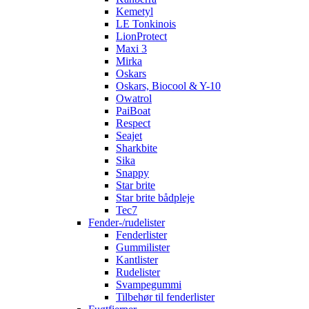
Kemetyl
LE Tonkinois
LionProtect
Maxi 3
Mirka
Oskars
Oskars, Biocool & Y-10
Owatrol
PaiBoat
Respect
Seajet
Sharkbite
Sika
Snappy
Star brite
Star brite bådpleje
Tec7
Fender-/rudelister
Fenderlister
Gummilister
Kantlister
Rudelister
Svampegummi
Tilbehør til fenderlister