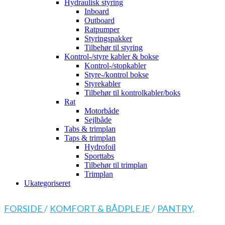
Hydraulisk styring
Inboard
Outboard
Ratpumper
Styringspakker
Tilbehør til styring
Kontrol-/styre kabler & bokse
Kontrol-/stopkabler
Styre-/kontrol bokse
Styrekabler
Tilbehør til kontrolkabler/boks
Rat
Motorbåde
Sejlbåde
Tabs & trimplan
Taps & trimplan
Hydrofoil
Sporttabs
Tilbehør til trimplan
Trimplan
Ukategoriseret
FORSIDE
/
KOMFORT & BÅDPLEJE
/
PANTRY,