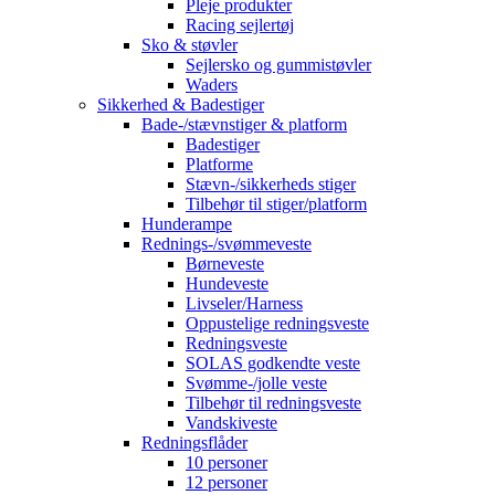
Pleje produkter
Racing sejlertøj
Sko & støvler
Sejlersko og gummistøvler
Waders
Sikkerhed & Badestiger
Bade-/stævnstiger & platform
Badestiger
Platforme
Stævn-/sikkerheds stiger
Tilbehør til stiger/platform
Hunderampe
Rednings-/svømmeveste
Børneveste
Hundeveste
Livseler/Harness
Oppustelige redningsveste
Redningsveste
SOLAS godkendte veste
Svømme-/jolle veste
Tilbehør til redningsveste
Vandskiveste
Redningsflåder
10 personer
12 personer