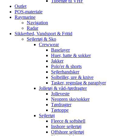
Tilbehør til VHF
Outlet
POS-materiale
Raymarine
Navigation
Radar
Sikkerhed, Vandsport & Fritid
Sejlertøj & Sko
Crewwear
Baselayer
Huer, hatte & sokker
Jakker
Polo'er & shorts
Sejlerhandsker
Solbriller, ure & knive
Tasker, regnslag & paraplyer
Jolletøj & våd-/tørdragter
Jolleveste
Neopren sko/sokker
Tørdragter
Tørtoppe
Sejlertøj
Fleece & softshell
Inshore sejlertøj
Offshore sejlertøj