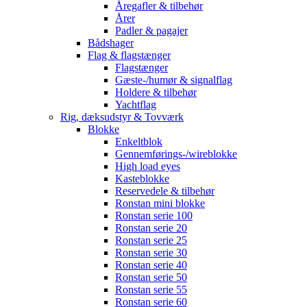
Åregafler & tilbehør
Årer
Padler & pagajer
Bådshager
Flag & flagstænger
Flagstænger
Gæste-/humør & signalflag
Holdere & tilbehør
Yachtflag
Rig, dæksudstyr & Tovværk
Blokke
Enkeltblok
Gennemførings-/wireblokke
High load eyes
Kasteblokke
Reservedele & tilbehør
Ronstan mini blokke
Ronstan serie 100
Ronstan serie 20
Ronstan serie 25
Ronstan serie 30
Ronstan serie 40
Ronstan serie 50
Ronstan serie 55
Ronstan serie 60