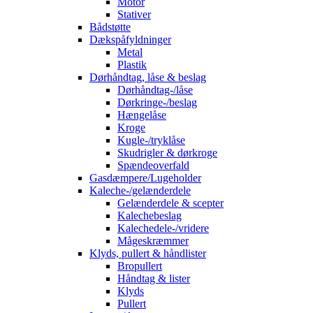
Motor
Stativer
Bådstøtte
Dækspåfyldninger
Metal
Plastik
Dørhåndtag, låse & beslag
Dørhåndtag-/låse
Dørkringe-/beslag
Hængelåse
Kroge
Kugle-/tryklåse
Skudrigler & dørkroge
Spændeoverfald
Gasdæmpere/Lugeholder
Kaleche-/gelænderdele
Gelænderdele & scepter
Kalechebeslag
Kalechedele-/vridere
Mågeskræmmer
Klyds, pullert & håndlister
Bropullert
Håndtag & lister
Klyds
Pullert