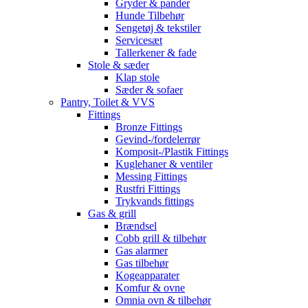
Gryder & pander
Hunde Tilbehør
Sengetøj & tekstiler
Servicesæt
Tallerkener & fade
Stole & sæder
Klap stole
Sæder & sofaer
Pantry, Toilet & VVS
Fittings
Bronze Fittings
Gevind-/fordelerrør
Komposit-/Plastik Fittings
Kuglehaner & ventiler
Messing Fittings
Rustfri Fittings
Trykvands fittings
Gas & grill
Brændsel
Cobb grill & tilbehør
Gas alarmer
Gas tilbehør
Kogeapparater
Komfur & ovne
Omnia ovn & tilbehør