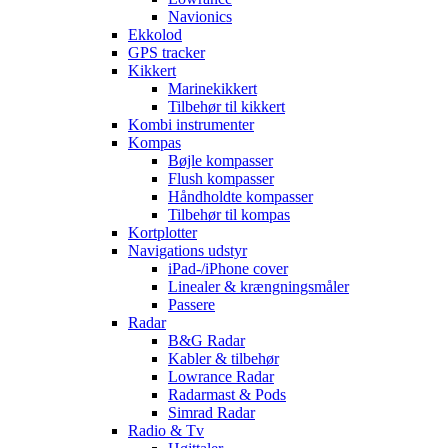
Navionics
Ekkolod
GPS tracker
Kikkert
Marinekikkert
Tilbehør til kikkert
Kombi instrumenter
Kompas
Bøjle kompasser
Flush kompasser
Håndholdte kompasser
Tilbehør til kompas
Kortplotter
Navigations udstyr
iPad-/iPhone cover
Linealer & krængningsmåler
Passere
Radar
B&G Radar
Kabler & tilbehør
Lowrance Radar
Radarmast & Pods
Simrad Radar
Radio & Tv