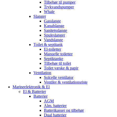
Tilbehør til pumper
Trykvandspumper
Whale
Slanger
Gasslange
Kanalslange
Sanitetsslange
Spuleslanger
Vandslange
Toilet & septitank
El-toiletter
Manuelle toiletter
Septiktanke
Tilbehør til toilet
Toilet væske & papir
Ventilation
Solcelle ventilator
Ventiler & ventilationsriste
Marineelektronik & El
El & Batterier
Batterier
AGM
Alm. batterier
Batterikasser og tilbehør
Dual batterier