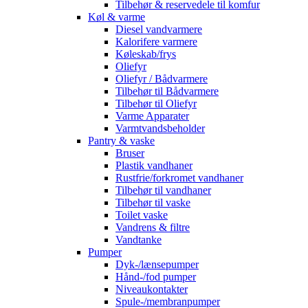
Tilbehør & reservedele til komfur
Køl & varme
Diesel vandvarmere
Kalorifere varmere
Køleskab/frys
Oliefyr
Oliefyr / Bådvarmere
Tilbehør til Bådvarmere
Tilbehør til Oliefyr
Varme Apparater
Varmtvandsbeholder
Pantry & vaske
Bruser
Plastik vandhaner
Rustfrie/forkromet vandhaner
Tilbehør til vandhaner
Tilbehør til vaske
Toilet vaske
Vandrens & filtre
Vandtanke
Pumper
Dyk-/lænsepumper
Hånd-/fod pumper
Niveaukontakter
Spule-/membranpumper