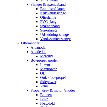
Volvo Penta
Slanger & spændebånd
Brændstofslange
Kølevandsslange
Olieslange
PVC slange
Spændebånd
Sugeslange
Udstødningsslange
Vand-/sanitetsslange
Offeranoder
Aluanoder
Anode kit
Mercury
Bovpropel anoder
Lewmar
Maxpower
QL
Quick bovpropel
Sidepower
Vetus
Propel, drev & motor-/anoder
Bennett
Bukh
Flexofold