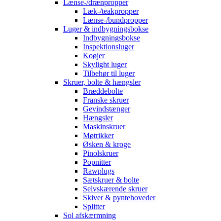
Lænse-/drænpropper
Læk-/teakpropper
Lænse-/bundpropper
Luger & indbygningsbokse
Indbygningsbokse
Inspektionsluger
Koøjer
Skylight luger
Tilbehør til luger
Skruer, bolte & hængsler
Bræddebolte
Franske skruer
Gevindstænger
Hængsler
Maskinskruer
Møtrikker
Øsken & kroge
Pinolskruer
Popnitter
Rawplugs
Sætskruer & bolte
Selvskærende skruer
Skiver & pyntehoveder
Splitter
Sol afskærmning