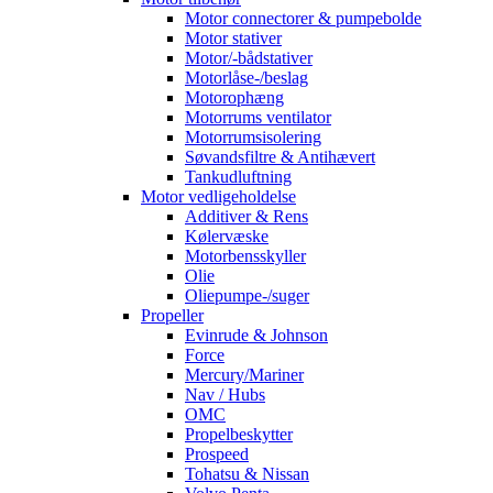
Motor connectorer & pumpebolde
Motor stativer
Motor/-bådstativer
Motorlåse-/beslag
Motorophæng
Motorrums ventilator
Motorrumsisolering
Søvandsfiltre & Antihævert
Tankudluftning
Motor vedligeholdelse
Additiver & Rens
Kølervæske
Motorbensskyller
Olie
Oliepumpe-/suger
Propeller
Evinrude & Johnson
Force
Mercury/Mariner
Nav / Hubs
OMC
Propelbeskytter
Prospeed
Tohatsu & Nissan