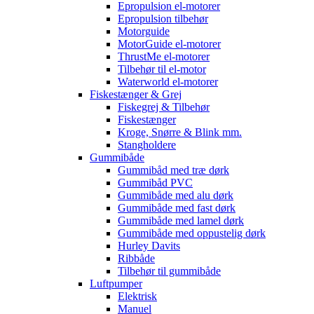
Epropulsion el-motorer
Epropulsion tilbehør
Motorguide
MotorGuide el-motorer
ThrustMe el-motorer
Tilbehør til el-motor
Waterworld el-motorer
Fiskestænger & Grej
Fiskegrej & Tilbehør
Fiskestænger
Kroge, Snørre & Blink mm.
Stangholdere
Gummibåde
Gummibåd med træ dørk
Gummibåd PVC
Gummibåde med alu dørk
Gummibåde med fast dørk
Gummibåde med lamel dørk
Gummibåde med oppustelig dørk
Hurley Davits
Ribbåde
Tilbehør til gummibåde
Luftpumper
Elektrisk
Manuel