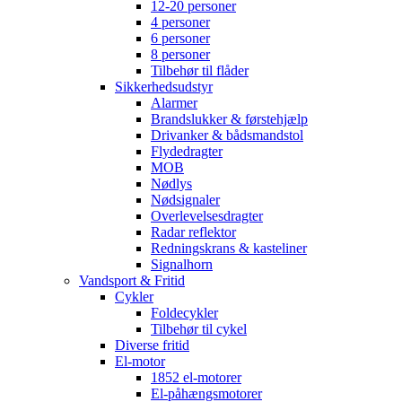
12-20 personer
4 personer
6 personer
8 personer
Tilbehør til flåder
Sikkerhedsudstyr
Alarmer
Brandslukker & førstehjælp
Drivanker & bådsmandstol
Flydedragter
MOB
Nødlys
Nødsignaler
Overlevelsesdragter
Radar reflektor
Redningskrans & kasteliner
Signalhorn
Vandsport & Fritid
Cykler
Foldecykler
Tilbehør til cykel
Diverse fritid
El-motor
1852 el-motorer
El-påhængsmotorer