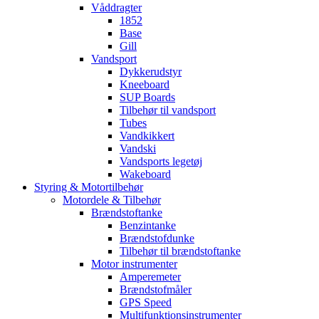
Våddragter
1852
Base
Gill
Vandsport
Dykkerudstyr
Kneeboard
SUP Boards
Tilbehør til vandsport
Tubes
Vandkikkert
Vandski
Vandsports legetøj
Wakeboard
Styring & Motortilbehør
Motordele & Tilbehør
Brændstoftanke
Benzintanke
Brændstofdunke
Tilbehør til brændstoftanke
Motor instrumenter
Amperemeter
Brændstofmåler
GPS Speed
Multifunktionsinstrumenter