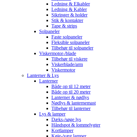
Ledning & Elkabler
Ledning & Kabler
Sikringer & holder
Stik & kontakter
Tape & strips
Solpaneler
Faste solpaneler
Fleksible solpaneler
Tilbehør til solpaneler
Viskermotor-/blade
Tilbehør til viskere
Viskerblade/arm
Viskermotor
Lanterner & Lys
Lanterner
Både op til 12 meter
Både op til 20 meter
Lanterner & nødlys
Nødlys & lanternemast
Tilbehør til lanterner
Lys & lamper
Dæks-/søge lys
Håndspot & lommelygter
Kortlamper
Køje-/væg lamper