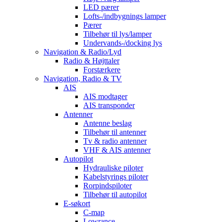
LED pærer
Lofts-/indbygnings lamper
Pærer
Tilbehør til lys/lamper
Undervands-/docking lys
Navigation & Radio/Lyd
Radio & Højttaler
Forstærkere
Navigation, Radio & TV
AIS
AIS modtager
AIS transponder
Antenner
Antenne beslag
Tilbehør til antenner
Tv & radio antenner
VHF & AIS antenner
Autopilot
Hydrauliske piloter
Kabelstyrings piloter
Rorpindspiloter
Tilbehør til autopilot
E-søkort
C-map
Lowrance