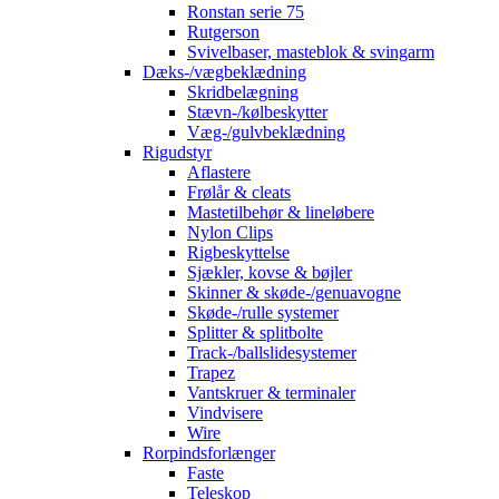
Ronstan serie 75
Rutgerson
Svivelbaser, masteblok & svingarm
Dæks-/vægbeklædning
Skridbelægning
Stævn-/kølbeskytter
Væg-/gulvbeklædning
Rigudstyr
Aflastere
Frølår & cleats
Mastetilbehør & lineløbere
Nylon Clips
Rigbeskyttelse
Sjækler, kovse & bøjler
Skinner & skøde-/genuavogne
Skøde-/rulle systemer
Splitter & splitbolte
Track-/ballslidesystemer
Trapez
Vantskruer & terminaler
Vindvisere
Wire
Rorpindsforlænger
Faste
Teleskop