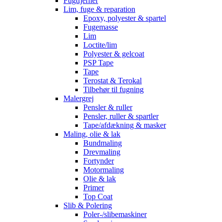
Fugtfjerner
Lim, fuge & reparation
Epoxy, polyester & spartel
Fugemasse
Lim
Loctite/lim
Polyester & gelcoat
PSP Tape
Tape
Terostat & Terokal
Tilbehør til fugning
Malergrej
Pensler & ruller
Pensler, ruller & spartler
Tape/afdækning & masker
Maling, olie & lak
Bundmaling
Drevmaling
Fortynder
Motormaling
Olie & lak
Primer
Top Coat
Slib & Polering
Poler-/slibemaskiner