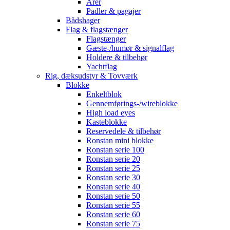
Årer
Padler & pagajer
Bådshager
Flag & flagstænger
Flagstænger
Gæste-/humør & signalflag
Holdere & tilbehør
Yachtflag
Rig, dæksudstyr & Tovværk
Blokke
Enkeltblok
Gennemførings-/wireblokke
High load eyes
Kasteblokke
Reservedele & tilbehør
Ronstan mini blokke
Ronstan serie 100
Ronstan serie 20
Ronstan serie 25
Ronstan serie 30
Ronstan serie 40
Ronstan serie 50
Ronstan serie 55
Ronstan serie 60
Ronstan serie 75