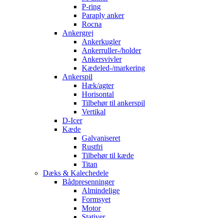
P-ring
Paraply anker
Rocna
Ankergrej
Ankerkugler
Ankerruller-/holder
Ankersvivler
Kædeled-/markering
Ankerspil
Hæk/agter
Horisontal
Tilbehør til ankerspil
Vertikal
D-Icer
Kæde
Galvaniseret
Rustfri
Tilbehør til kæde
Titan
Dæks & Kalechedele
Bådpresenninger
Almindelige
Formsyet
Motor
Stativer