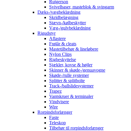
Rutgerson
Svivelbaser, masteblok & svingarm
Dæks-/vægbeklædning
Skridbelægning
Stævn-/kølbeskytter
Væg-/gulvbeklædning
Rigudstyr
Aflastere
Frølår & cleats
Mastetilbehør & lineløbere
Nylon Clips
Rigbeskyttelse
Sjækler, kovse & bøjler
Skinner & skøde-/genuavogne
Skøde-/rulle systemer
Splitter & splitbolte
Track-/ballslidesystemer
Trapez
Vantskruer & terminaler
Vindvisere
Wire
Rorpindsforlænger
Faste
Teleskop
Tilbehør til rorpindsforlænger