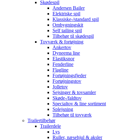
Skødespil
Andersen Bailer
Elektriske spil
Klassiske-/standard spil
Ombygningskit
Self tailing spil
Tilbehør til skødespil
Tovværk & fortøjning
Ankertov
Dyneema line
Elastiksnor
Fenderline
Flagline
Fortøjningsfjeder
Fortøjningstov
Jolletov
Sejsinger & tovsamler
Skøde-/faldtov
Specialtov & line sortiment
Splejsning
Tilbehør til tovværk
Trailertilbehør
Trailerdele
Lys
Ruller, næsehjul & aksler