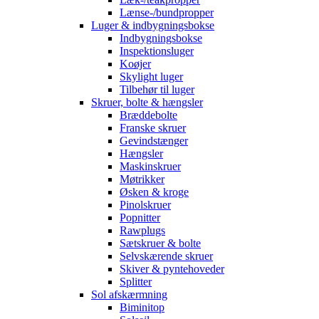
Lænse-/bundpropper
Luger & indbygningsbokse
Indbygningsbokse
Inspektionsluger
Koøjer
Skylight luger
Tilbehør til luger
Skruer, bolte & hængsler
Bræddebolte
Franske skruer
Gevindstænger
Hængsler
Maskinskruer
Møtrikker
Øsken & kroge
Pinolskruer
Popnitter
Rawplugs
Sætskruer & bolte
Selvskærende skruer
Skiver & pyntehoveder
Splitter
Sol afskærmning
Biminitop