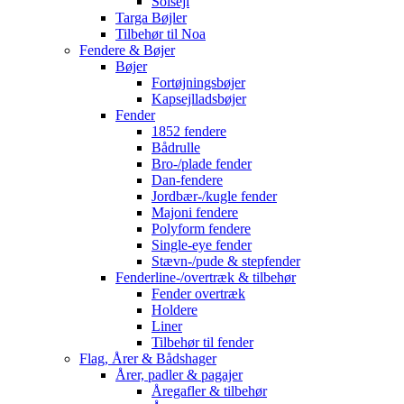
Solsejl
Targa Bøjler
Tilbehør til Noa
Fendere & Bøjer
Bøjer
Fortøjningsbøjer
Kapsejlladsbøjer
Fender
1852 fendere
Bådrulle
Bro-/plade fender
Dan-fendere
Jordbær-/kugle fender
Majoni fendere
Polyform fendere
Single-eye fender
Stævn-/pude & stepfender
Fenderline-/overtræk & tilbehør
Fender overtræk
Holdere
Liner
Tilbehør til fender
Flag, Årer & Bådshager
Årer, padler & pagajer
Åregafler & tilbehør