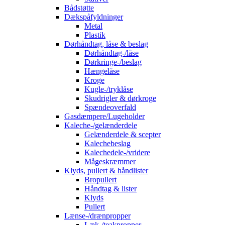
Bådstøtte
Dækspåfyldninger
Metal
Plastik
Dørhåndtag, låse & beslag
Dørhåndtag-/låse
Dørkringe-/beslag
Hængelåse
Kroge
Kugle-/tryklåse
Skudrigler & dørkroge
Spændeoverfald
Gasdæmpere/Lugeholder
Kaleche-/gelænderdele
Gelænderdele & scepter
Kalechebeslag
Kalechedele-/vridere
Mågeskræmmer
Klyds, pullert & håndlister
Bropullert
Håndtag & lister
Klyds
Pullert
Lænse-/drænpropper
Læk-/teakpropper