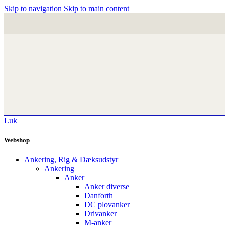
Skip to navigation
Skip to main content
Luk
Webshop
Ankering, Rig & Dæksudstyr
Ankering
Anker
Anker diverse
Danforth
DC plovanker
Drivanker
M-anker