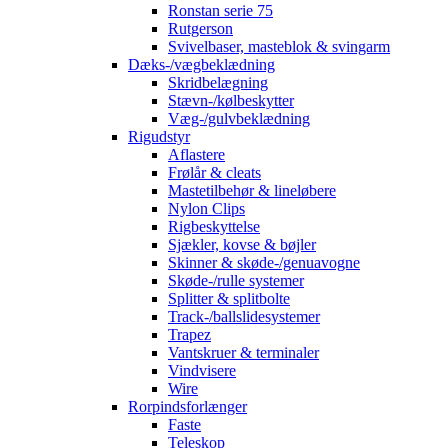
Ronstan serie 75
Rutgerson
Svivelbaser, masteblok & svingarm
Dæks-/vægbeklædning
Skridbelægning
Stævn-/kølbeskytter
Væg-/gulvbeklædning
Rigudstyr
Aflastere
Frølår & cleats
Mastetilbehør & lineløbere
Nylon Clips
Rigbeskyttelse
Sjækler, kovse & bøjler
Skinner & skøde-/genuavogne
Skøde-/rulle systemer
Splitter & splitbolte
Track-/ballslidesystemer
Trapez
Vantskruer & terminaler
Vindvisere
Wire
Rorpindsforlænger
Faste
Teleskop