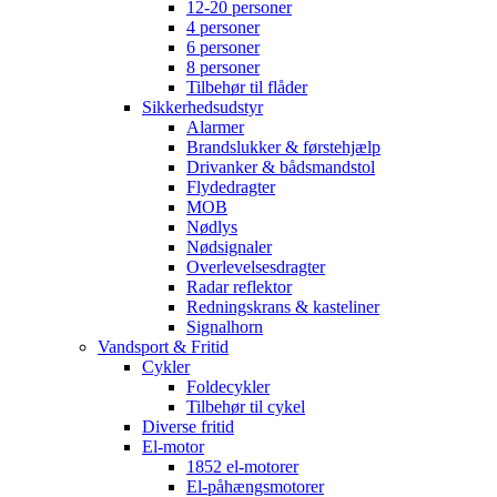
12-20 personer
4 personer
6 personer
8 personer
Tilbehør til flåder
Sikkerhedsudstyr
Alarmer
Brandslukker & førstehjælp
Drivanker & bådsmandstol
Flydedragter
MOB
Nødlys
Nødsignaler
Overlevelsesdragter
Radar reflektor
Redningskrans & kasteliner
Signalhorn
Vandsport & Fritid
Cykler
Foldecykler
Tilbehør til cykel
Diverse fritid
El-motor
1852 el-motorer
El-påhængsmotorer