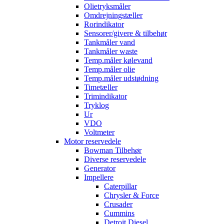
Olietryksmåler
Omdrejningstæller
Rorindikator
Sensorer/givere & tilbehør
Tankmåler vand
Tankmåler waste
Temp.måler kølevand
Temp.måler olie
Temp.måler udstødning
Timetæller
Trimindikator
Tryklog
Ur
VDO
Voltmeter
Motor reservedele
Bowman Tilbehør
Diverse reservedele
Generator
Impellere
Caterpillar
Chrysler & Force
Crusader
Cummins
Detroit Diesel