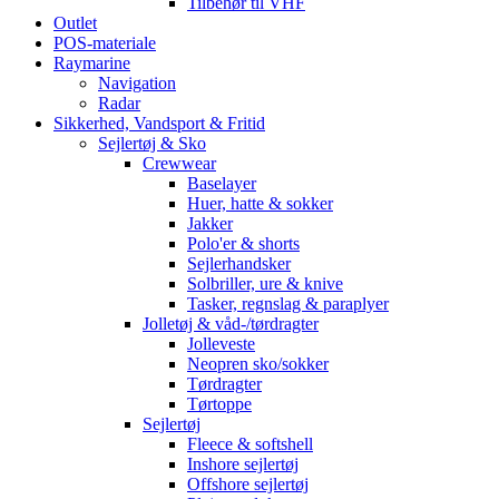
Tilbehør til VHF
Outlet
POS-materiale
Raymarine
Navigation
Radar
Sikkerhed, Vandsport & Fritid
Sejlertøj & Sko
Crewwear
Baselayer
Huer, hatte & sokker
Jakker
Polo'er & shorts
Sejlerhandsker
Solbriller, ure & knive
Tasker, regnslag & paraplyer
Jolletøj & våd-/tørdragter
Jolleveste
Neopren sko/sokker
Tørdragter
Tørtoppe
Sejlertøj
Fleece & softshell
Inshore sejlertøj
Offshore sejlertøj