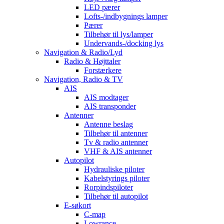
LED pærer
Lofts-/indbygnings lamper
Pærer
Tilbehør til lys/lamper
Undervands-/docking lys
Navigation & Radio/Lyd
Radio & Højttaler
Forstærkere
Navigation, Radio & TV
AIS
AIS modtager
AIS transponder
Antenner
Antenne beslag
Tilbehør til antenner
Tv & radio antenner
VHF & AIS antenner
Autopilot
Hydrauliske piloter
Kabelstyrings piloter
Rorpindspiloter
Tilbehør til autopilot
E-søkort
C-map
Lowrance