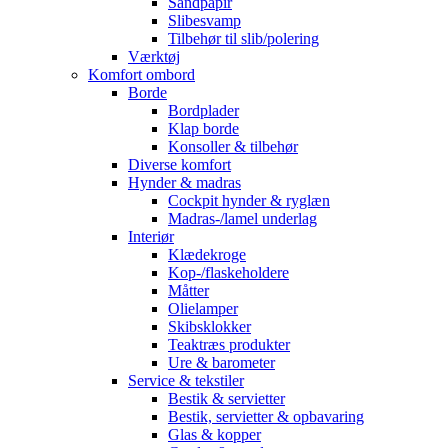
Sandpapir
Slibesvamp
Tilbehør til slib/polering
Værktøj
Komfort ombord
Borde
Bordplader
Klap borde
Konsoller & tilbehør
Diverse komfort
Hynder & madras
Cockpit hynder & ryglæn
Madras-/lamel underlag
Interiør
Klædekroge
Kop-/flaskeholdere
Måtter
Olielamper
Skibsklokker
Teaktræs produkter
Ure & barometer
Service & tekstiler
Bestik & servietter
Bestik, servietter & opbavaring
Glas & kopper