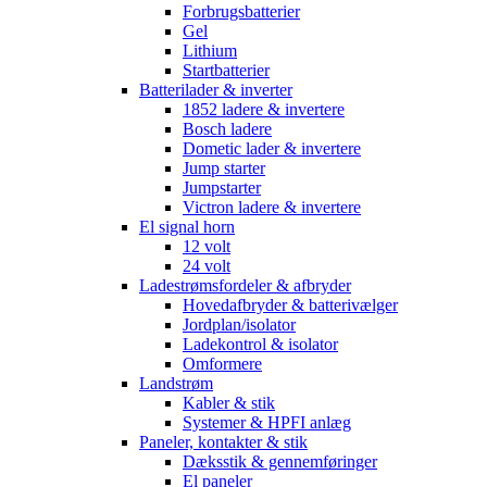
Forbrugsbatterier
Gel
Lithium
Startbatterier
Batterilader & inverter
1852 ladere & invertere
Bosch ladere
Dometic lader & invertere
Jump starter
Jumpstarter
Victron ladere & invertere
El signal horn
12 volt
24 volt
Ladestrømsfordeler & afbryder
Hovedafbryder & batterivælger
Jordplan/isolator
Ladekontrol & isolator
Omformere
Landstrøm
Kabler & stik
Systemer & HPFI anlæg
Paneler, kontakter & stik
Dæksstik & gennemføringer
El paneler