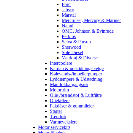
Ford
Jabsco
Marstal
Mercruiser, Mercury & Mariner
Nanni
OMC, Johnson & Evinrude
Perkins
Selva & Parsun
Sherwood
Sole Diesel
Værktøj & Diverse
Intercoolere
Kardan & udstødningsbælge
Kølevands-/impellerpumper
Lyddæmpere & Udstødning
Manifold/afgangsrør
Motortrim
Olie-/brændstof & Luftfiltre
Oliekølere
Pakdåser & gummilejer
Starter
Tændrør
Varmevekslere
Motor servicekits
Motor tilbehør