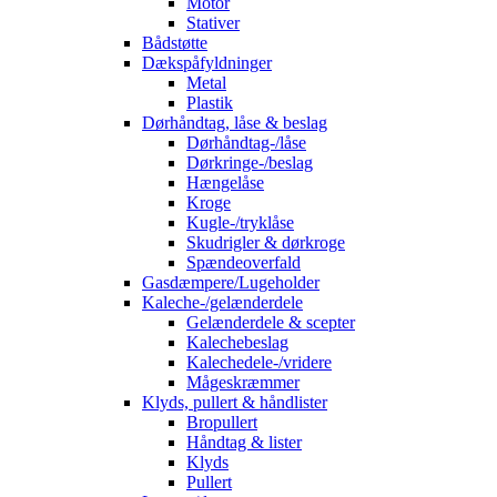
Motor
Stativer
Bådstøtte
Dækspåfyldninger
Metal
Plastik
Dørhåndtag, låse & beslag
Dørhåndtag-/låse
Dørkringe-/beslag
Hængelåse
Kroge
Kugle-/tryklåse
Skudrigler & dørkroge
Spændeoverfald
Gasdæmpere/Lugeholder
Kaleche-/gelænderdele
Gelænderdele & scepter
Kalechebeslag
Kalechedele-/vridere
Mågeskræmmer
Klyds, pullert & håndlister
Bropullert
Håndtag & lister
Klyds
Pullert