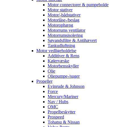
Motor connectorer & pumpebolde
Motor stativer
Motor/-bådstativer
Motorlåse-/beslag
Motorophæng
Motorrums ventilator
Motorrumsisolering
Søvandsfiltre & Antihævert
Tankudluftning
Motor vedligeholdelse
Additiver & Rens
Kølervæske
Motorbensskyller
Olie
Oliepumpe-/suger
Propeller
Evinrude & Johnson
Force
Mercury/Mariner
Nav / Hubs
OMC
Propelbeskytter
Prospeed
Tohatsu & Nissan