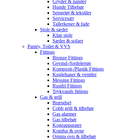
Gryder & pander
Hunde Tilbehør
Sengetøj & tekstiler
Servicesæt
Tallerkener & fade
Stole & sæder
Klap stole
Sæder & sofaer
Pantry, Toilet & VVS
Fittings
Bronze Fittings
Gevind-/fordelerrør
Komposit-/Plastik Fittings
Kuglehaner & ventiler
Messing Fittings
Rustfri Fittings
Trykvands fittings
Gas & grill
Brændsel
Cobb grill & tilbehør
Gas alarmer
Gas tilbehør
Kogeapparater
Komfur & ovne
Omnia ovn & tilbehør