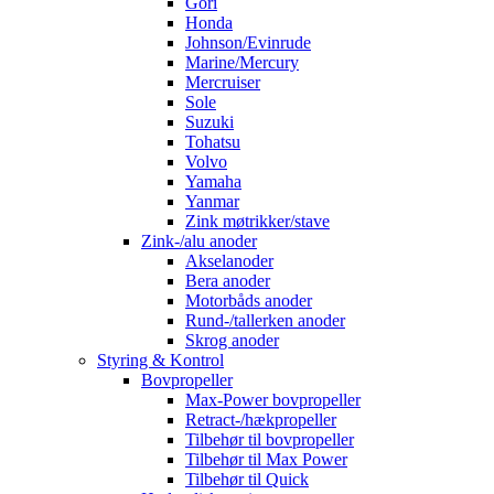
Gori
Honda
Johnson/Evinrude
Marine/Mercury
Mercruiser
Sole
Suzuki
Tohatsu
Volvo
Yamaha
Yanmar
Zink møtrikker/stave
Zink-/alu anoder
Akselanoder
Bera anoder
Motorbåds anoder
Rund-/tallerken anoder
Skrog anoder
Styring & Kontrol
Bovpropeller
Max-Power bovpropeller
Retract-/hækpropeller
Tilbehør til bovpropeller
Tilbehør til Max Power
Tilbehør til Quick