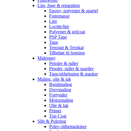
Fugtfjerner
Lim, fuge & reparation
Epoxy, polyester & spartel
Fugemasse
Lim
Loctite/lim
Polyester & gelcoat
PSP Tape
Tape
Terostat & Terokal
Tilbehør til fugning
Malergrej
Pensler & ruller
Pensler, ruller & spartler
Tape/afdækning & masker
Maling, olie & lak
Bundmaling
Drevmaling
Fortynder
Motormaling
Olie & lak
Primer
Top Coat
Slib & Polering
Poler-/slibemaskiner