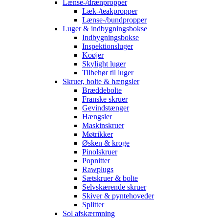
Lænse-/drænpropper
Læk-/teakpropper
Lænse-/bundpropper
Luger & indbygningsbokse
Indbygningsbokse
Inspektionsluger
Koøjer
Skylight luger
Tilbehør til luger
Skruer, bolte & hængsler
Bræddebolte
Franske skruer
Gevindstænger
Hængsler
Maskinskruer
Møtrikker
Øsken & kroge
Pinolskruer
Popnitter
Rawplugs
Sætskruer & bolte
Selvskærende skruer
Skiver & pyntehoveder
Splitter
Sol afskærmning