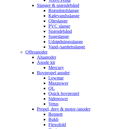
Volvo Penta
Slanger & spændebånd
Brændstofslange
Kølevandsslange
Olieslange
PVC slange
Spændebånd
Sugeslange
Udstødningsslange
Vand-/sanitetsslange
Offeranoder
Aluanoder
Anode kit
Mercury
Bovpropel anoder
Lewmar
Maxpower
QL
Quick bovpropel
Sidepower
Vetus
Propel, drev & motor-/anoder
Bennett
Bukh
Flexofold