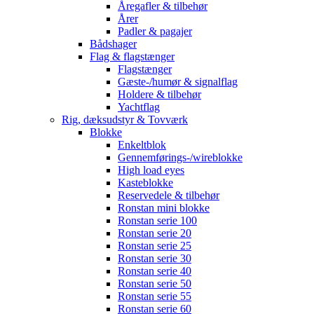
Åregafler & tilbehør
Årer
Padler & pagajer
Bådshager
Flag & flagstænger
Flagstænger
Gæste-/humør & signalflag
Holdere & tilbehør
Yachtflag
Rig, dæksudstyr & Tovværk
Blokke
Enkeltblok
Gennemførings-/wireblokke
High load eyes
Kasteblokke
Reservedele & tilbehør
Ronstan mini blokke
Ronstan serie 100
Ronstan serie 20
Ronstan serie 25
Ronstan serie 30
Ronstan serie 40
Ronstan serie 50
Ronstan serie 55
Ronstan serie 60