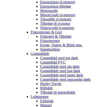
Epropulsion el-motorer
Epropulsion tilbehør
Motorguide
MotorGuide el-motorer
ThrustMe el-motorer
Tilbehør til el-motor
Waterworld el-motorer
Fiskestænger & Grej
Fiskegrej & Tilbehør
Fiskestænger
Kroge, Snørre & Blink mm.
Stangholdere
Gummibåde
Gummibåd med træ dørk
Gummibåd PVC
Gummibåde med alu dørk
Gummibåde med fast dørk
Gummibåde med lamel dørk
Gummibåde med oppustelig dørk
Hurley Davits
Ribbåde
Tilbehør til gummibåde
Luftpumper
Elektrisk
Manuel