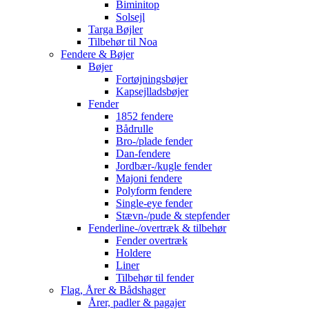
Biminitop
Solsejl
Targa Bøjler
Tilbehør til Noa
Fendere & Bøjer
Bøjer
Fortøjningsbøjer
Kapsejlladsbøjer
Fender
1852 fendere
Bådrulle
Bro-/plade fender
Dan-fendere
Jordbær-/kugle fender
Majoni fendere
Polyform fendere
Single-eye fender
Stævn-/pude & stepfender
Fenderline-/overtræk & tilbehør
Fender overtræk
Holdere
Liner
Tilbehør til fender
Flag, Årer & Bådshager
Årer, padler & pagajer