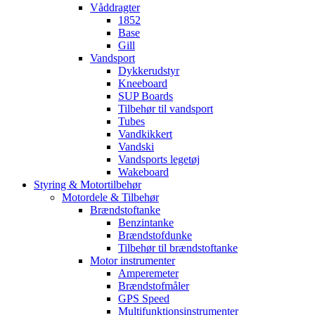
Våddragter
1852
Base
Gill
Vandsport
Dykkerudstyr
Kneeboard
SUP Boards
Tilbehør til vandsport
Tubes
Vandkikkert
Vandski
Vandsports legetøj
Wakeboard
Styring & Motortilbehør
Motordele & Tilbehør
Brændstoftanke
Benzintanke
Brændstofdunke
Tilbehør til brændstoftanke
Motor instrumenter
Amperemeter
Brændstofmåler
GPS Speed
Multifunktionsinstrumenter