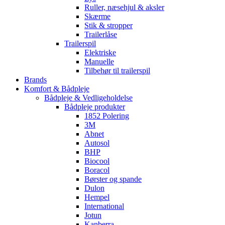
Ruller, næsehjul & aksler
Skærme
Stik & stropper
Trailerlåse
Trailerspil
Elektriske
Manuelle
Tilbehør til trailerspil
Brands
Komfort & Bådpleje
Bådpleje & Vedligeholdelse
Bådpleje produkter
1852 Polering
3M
Abnet
Autosol
BHP
Biocool
Boracol
Børster og spande
Dulon
Hempel
International
Jotun
Kanberra