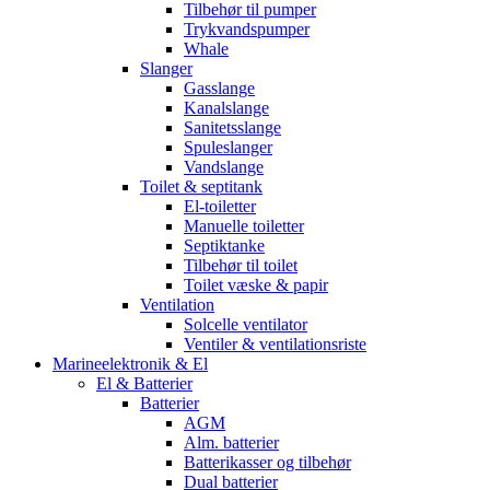
Tilbehør til pumper
Trykvandspumper
Whale
Slanger
Gasslange
Kanalslange
Sanitetsslange
Spuleslanger
Vandslange
Toilet & septitank
El-toiletter
Manuelle toiletter
Septiktanke
Tilbehør til toilet
Toilet væske & papir
Ventilation
Solcelle ventilator
Ventiler & ventilationsriste
Marineelektronik & El
El & Batterier
Batterier
AGM
Alm. batterier
Batterikasser og tilbehør
Dual batterier