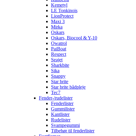
Kemetyl
LE Tonkinois
LionProtect
Maxi 3
Mirka
Oskars
Oskars, Biocool & Y-10
Owatrol
PaiBoat
Respect
Seajet
Sharkbite
Sika
Snappy
Star brite
Star brite bådpleje
Tec7
Fender-/rudelister
Fenderlister
Gummilister
Kantlister
Rudelister
Svampegummi
Tilbehør til fenderlister