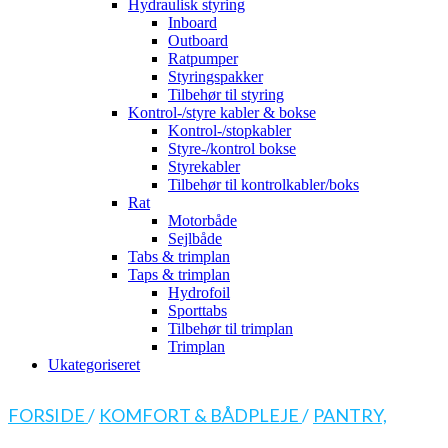
Hydraulisk styring
Inboard
Outboard
Ratpumper
Styringspakker
Tilbehør til styring
Kontrol-/styre kabler & bokse
Kontrol-/stopkabler
Styre-/kontrol bokse
Styrekabler
Tilbehør til kontrolkabler/boks
Rat
Motorbåde
Sejlbåde
Tabs & trimplan
Taps & trimplan
Hydrofoil
Sporttabs
Tilbehør til trimplan
Trimplan
Ukategoriseret
FORSIDE
/
KOMFORT & BÅDPLEJE
/
PANTRY,