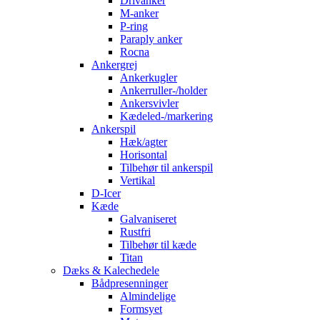
Drivanker
M-anker
P-ring
Paraply anker
Rocna
Ankergrej
Ankerkugler
Ankerruller-/holder
Ankersvivler
Kædeled-/markering
Ankerspil
Hæk/agter
Horisontal
Tilbehør til ankerspil
Vertikal
D-Icer
Kæde
Galvaniseret
Rustfri
Tilbehør til kæde
Titan
Dæks & Kalechedele
Bådpresenninger
Almindelige
Formsyet