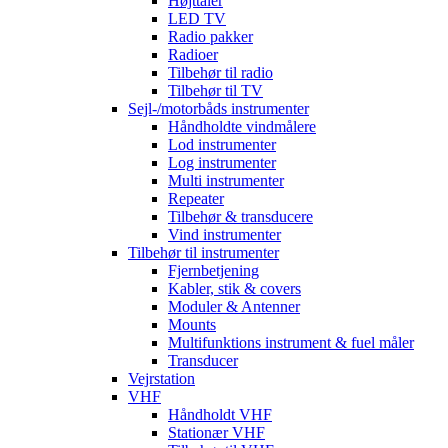
Højttaler
LED TV
Radio pakker
Radioer
Tilbehør til radio
Tilbehør til TV
Sejl-/motorbåds instrumenter
Håndholdte vindmålere
Lod instrumenter
Log instrumenter
Multi instrumenter
Repeater
Tilbehør & transducere
Vind instrumenter
Tilbehør til instrumenter
Fjernbetjening
Kabler, stik & covers
Moduler & Antenner
Mounts
Multifunktions instrument & fuel måler
Transducer
Vejrstation
VHF
Håndholdt VHF
Stationær VHF