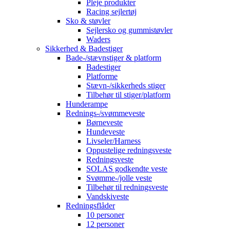
Pleje produkter
Racing sejlertøj
Sko & støvler
Sejlersko og gummistøvler
Waders
Sikkerhed & Badestiger
Bade-/stævnstiger & platform
Badestiger
Platforme
Stævn-/sikkerheds stiger
Tilbehør til stiger/platform
Hunderampe
Rednings-/svømmeveste
Børneveste
Hundeveste
Livseler/Harness
Oppustelige redningsveste
Redningsveste
SOLAS godkendte veste
Svømme-/jolle veste
Tilbehør til redningsveste
Vandskiveste
Redningsflåder
10 personer
12 personer