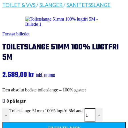
TOILET & VVS
/
SLANGER
/
SANITETSSLANGE
Forstør billedet
TOILETSLANGE 51MM 100% LUGTFRI
5M
2.589,00
kr
inkl. moms
Den absolut bedste toiletslange – 100% gastæt
8 på lager
Toiletslange 51mm 100% lugtfri 5M antal
-
+
TILFØJ TIL KURV