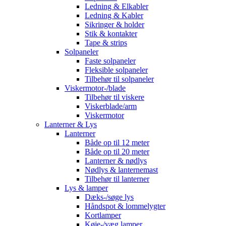
Ledning & Elkabler
Ledning & Kabler
Sikringer & holder
Stik & kontakter
Tape & strips
Solpaneler
Faste solpaneler
Fleksible solpaneler
Tilbehør til solpaneler
Viskermotor-/blade
Tilbehør til viskere
Viskerblade/arm
Viskermotor
Lanterner & Lys
Lanterner
Både op til 12 meter
Både op til 20 meter
Lanterner & nødlys
Nødlys & lanternemast
Tilbehør til lanterner
Lys & lamper
Dæks-/søge lys
Håndspot & lommelygter
Kortlamper
Køje-/væg lamper