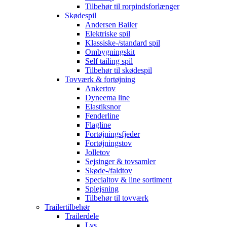
Tilbehør til rorpindsforlænger
Skødespil
Andersen Bailer
Elektriske spil
Klassiske-/standard spil
Ombygningskit
Self tailing spil
Tilbehør til skødespil
Tovværk & fortøjning
Ankertov
Dyneema line
Elastiksnor
Fenderline
Flagline
Fortøjningsfjeder
Fortøjningstov
Jolletov
Sejsinger & tovsamler
Skøde-/faldtov
Specialtov & line sortiment
Splejsning
Tilbehør til tovværk
Trailertilbehør
Trailerdele
Lys