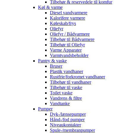
Tilbehør & reservedele til komfur
Køl & varme
Diesel vandvarmere
Kalorifere varmere
Køleskab/frys
Oliefyr
Oliefyr / Bådvarmere
Tilbehør til Bådvarmere
Tilbehør til Oliefyr
Varme Apparater
Varmtvandsbeholder
Pantry & vaske
Bruser
Plastik vandhaner
Rustfrie/forkromet vandhaner
Tilbehør til vandhaner
Tilbehør til vaske
Toilet vaske
Vandrens & filtre
Vandtanke
Pumper
Dyk-/lænsepumper
Hånd-/fod pumper
Niveaukontakter
Spule-/membranpumper