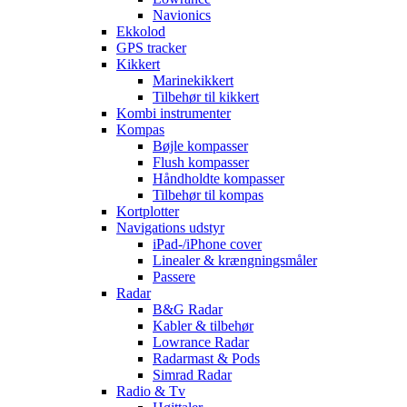
Navionics
Ekkolod
GPS tracker
Kikkert
Marinekikkert
Tilbehør til kikkert
Kombi instrumenter
Kompas
Bøjle kompasser
Flush kompasser
Håndholdte kompasser
Tilbehør til kompas
Kortplotter
Navigations udstyr
iPad-/iPhone cover
Linealer & krængningsmåler
Passere
Radar
B&G Radar
Kabler & tilbehør
Lowrance Radar
Radarmast & Pods
Simrad Radar
Radio & Tv