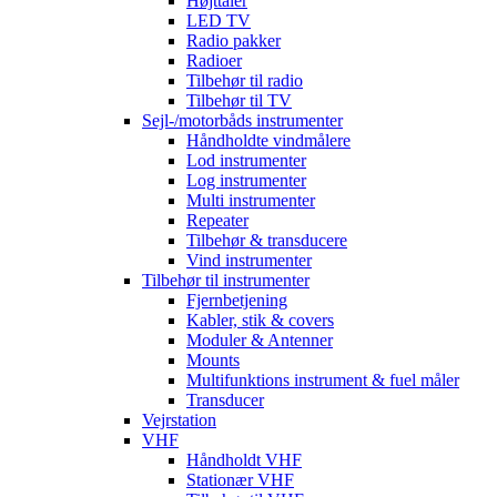
Højttaler
LED TV
Radio pakker
Radioer
Tilbehør til radio
Tilbehør til TV
Sejl-/motorbåds instrumenter
Håndholdte vindmålere
Lod instrumenter
Log instrumenter
Multi instrumenter
Repeater
Tilbehør & transducere
Vind instrumenter
Tilbehør til instrumenter
Fjernbetjening
Kabler, stik & covers
Moduler & Antenner
Mounts
Multifunktions instrument & fuel måler
Transducer
Vejrstation
VHF
Håndholdt VHF
Stationær VHF