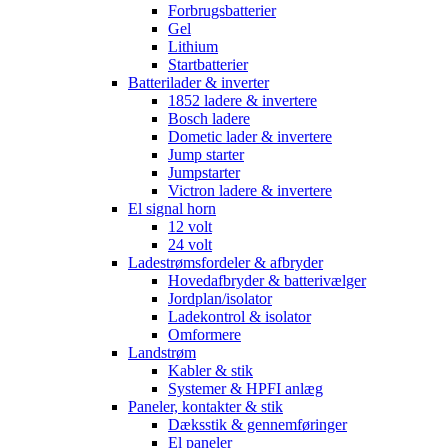
Forbrugsbatterier
Gel
Lithium
Startbatterier
Batterilader & inverter
1852 ladere & invertere
Bosch ladere
Dometic lader & invertere
Jump starter
Jumpstarter
Victron ladere & invertere
El signal horn
12 volt
24 volt
Ladestrømsfordeler & afbryder
Hovedafbryder & batterivælger
Jordplan/isolator
Ladekontrol & isolator
Omformere
Landstrøm
Kabler & stik
Systemer & HPFI anlæg
Paneler, kontakter & stik
Dæksstik & gennemføringer
El paneler