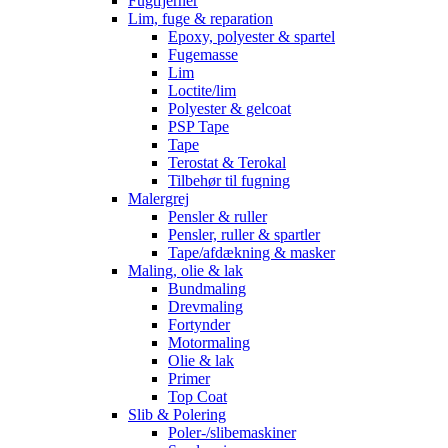
Fugtfjerner
Lim, fuge & reparation
Epoxy, polyester & spartel
Fugemasse
Lim
Loctite/lim
Polyester & gelcoat
PSP Tape
Tape
Terostat & Terokal
Tilbehør til fugning
Malergrej
Pensler & ruller
Pensler, ruller & spartler
Tape/afdækning & masker
Maling, olie & lak
Bundmaling
Drevmaling
Fortynder
Motormaling
Olie & lak
Primer
Top Coat
Slib & Polering
Poler-/slibemaskiner