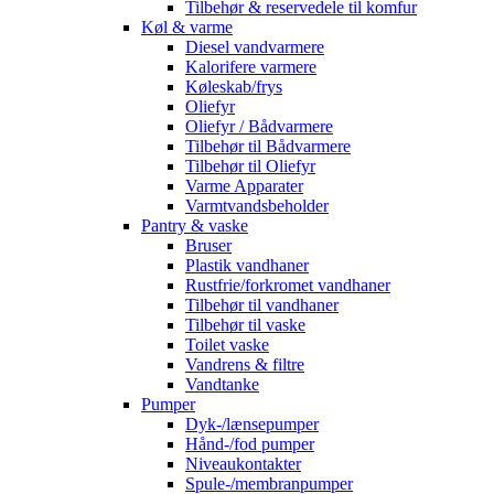
Tilbehør & reservedele til komfur
Køl & varme
Diesel vandvarmere
Kalorifere varmere
Køleskab/frys
Oliefyr
Oliefyr / Bådvarmere
Tilbehør til Bådvarmere
Tilbehør til Oliefyr
Varme Apparater
Varmtvandsbeholder
Pantry & vaske
Bruser
Plastik vandhaner
Rustfrie/forkromet vandhaner
Tilbehør til vandhaner
Tilbehør til vaske
Toilet vaske
Vandrens & filtre
Vandtanke
Pumper
Dyk-/lænsepumper
Hånd-/fod pumper
Niveaukontakter
Spule-/membranpumper