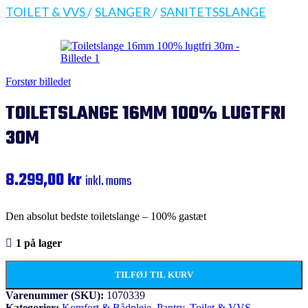
TOILET & VVS
/
SLANGER
/
SANITETSSLANGE
Forstør billedet
TOILETSLANGE 16MM 100% LUGTFRI
30M
8.299,00
kr
inkl. moms
Den absolut bedste toiletslange – 100% gastæt
1 på lager
TILFØJ TIL KURV
Varenummer (SKU):
1070339
Kategorier:
Komfort & Bådpleje
,
Pantry, Toilet & VVS
,