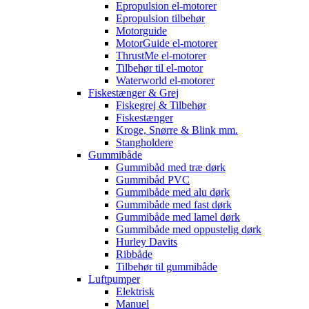
Epropulsion el-motorer
Epropulsion tilbehør
Motorguide
MotorGuide el-motorer
ThrustMe el-motorer
Tilbehør til el-motor
Waterworld el-motorer
Fiskestænger & Grej
Fiskegrej & Tilbehør
Fiskestænger
Kroge, Snørre & Blink mm.
Stangholdere
Gummibåde
Gummibåd med træ dørk
Gummibåd PVC
Gummibåde med alu dørk
Gummibåde med fast dørk
Gummibåde med lamel dørk
Gummibåde med oppustelig dørk
Hurley Davits
Ribbåde
Tilbehør til gummibåde
Luftpumper
Elektrisk
Manuel