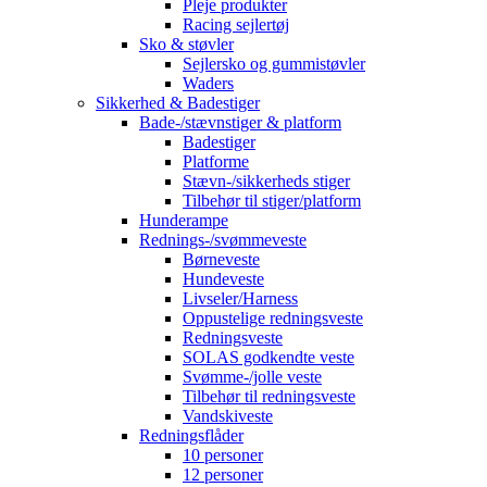
Pleje produkter
Racing sejlertøj
Sko & støvler
Sejlersko og gummistøvler
Waders
Sikkerhed & Badestiger
Bade-/stævnstiger & platform
Badestiger
Platforme
Stævn-/sikkerheds stiger
Tilbehør til stiger/platform
Hunderampe
Rednings-/svømmeveste
Børneveste
Hundeveste
Livseler/Harness
Oppustelige redningsveste
Redningsveste
SOLAS godkendte veste
Svømme-/jolle veste
Tilbehør til redningsveste
Vandskiveste
Redningsflåder
10 personer
12 personer