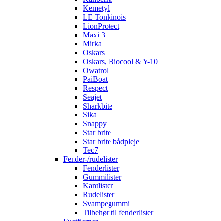
Kemetyl
LE Tonkinois
LionProtect
Maxi 3
Mirka
Oskars
Oskars, Biocool & Y-10
Owatrol
PaiBoat
Respect
Seajet
Sharkbite
Sika
Snappy
Star brite
Star brite bådpleje
Tec7
Fender-/rudelister
Fenderlister
Gummilister
Kantlister
Rudelister
Svampegummi
Tilbehør til fenderlister