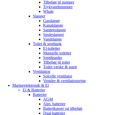
Tilbehør til pumper
Trykvandspumper
Whale
Slanger
Gasslange
Kanalslange
Sanitetsslange
Spuleslanger
Vandslange
Toilet & septitank
El-toiletter
Manuelle toiletter
Septiktanke
Tilbehør til toilet
Toilet væske & papir
Ventilation
Solcelle ventilator
Ventiler & ventilationsriste
Marineelektronik & El
El & Batterier
Batterier
AGM
Alm. batterier
Batterikasser og tilbehør
Dual batterier