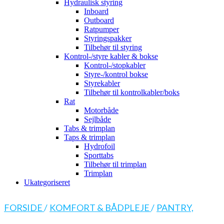
Hydraulisk styring
Inboard
Outboard
Ratpumper
Styringspakker
Tilbehør til styring
Kontrol-/styre kabler & bokse
Kontrol-/stopkabler
Styre-/kontrol bokse
Styrekabler
Tilbehør til kontrolkabler/boks
Rat
Motorbåde
Sejlbåde
Tabs & trimplan
Taps & trimplan
Hydrofoil
Sporttabs
Tilbehør til trimplan
Trimplan
Ukategoriseret
FORSIDE
/
KOMFORT & BÅDPLEJE
/
PANTRY,