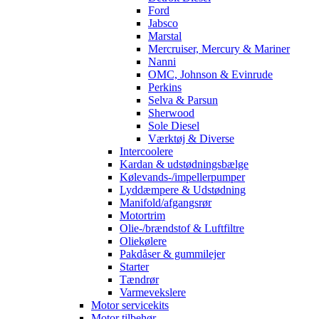
Ford
Jabsco
Marstal
Mercruiser, Mercury & Mariner
Nanni
OMC, Johnson & Evinrude
Perkins
Selva & Parsun
Sherwood
Sole Diesel
Værktøj & Diverse
Intercoolere
Kardan & udstødningsbælge
Kølevands-/impellerpumper
Lyddæmpere & Udstødning
Manifold/afgangsrør
Motortrim
Olie-/brændstof & Luftfiltre
Oliekølere
Pakdåser & gummilejer
Starter
Tændrør
Varmevekslere
Motor servicekits
Motor tilbehør