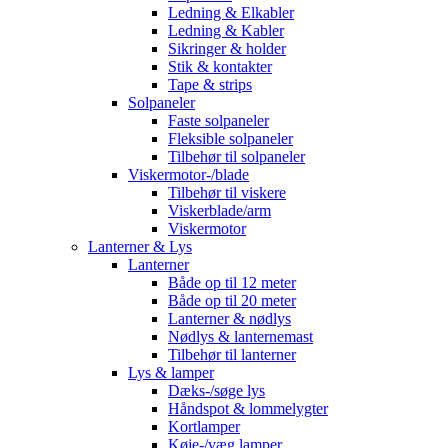
Ledning & Elkabler
Ledning & Kabler
Sikringer & holder
Stik & kontakter
Tape & strips
Solpaneler
Faste solpaneler
Fleksible solpaneler
Tilbehør til solpaneler
Viskermotor-/blade
Tilbehør til viskere
Viskerblade/arm
Viskermotor
Lanterner & Lys
Lanterner
Både op til 12 meter
Både op til 20 meter
Lanterner & nødlys
Nødlys & lanternemast
Tilbehør til lanterner
Lys & lamper
Dæks-/søge lys
Håndspot & lommelygter
Kortlamper
Køje-/væg lamper