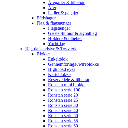
Åregafler & tilbehør
Årer
Padler & pagajer
Bådshager
Flag & flagstænger
Flagstænger
Gæste-/humør & signalflag
Holdere & tilbehør
Yachtflag
Rig, dæksudstyr & Tovværk
Blokke
Enkeltblok
Gennemførings-/wireblokke
High load eyes
Kasteblokke
Reservedele & tilbehør
Ronstan mini blokke
Ronstan serie 100
Ronstan serie 20
Ronstan serie 25
Ronstan serie 30
Ronstan serie 40
Ronstan serie 50
Ronstan serie 55
Ronstan serie 60