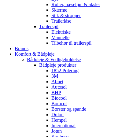
Ruller, næsehjul & aksler
Skærme
Stik & stropper
Trailerlåse
Trailerspil
Elektriske
Manuelle
Tilbehør til trailerspil
Brands
Komfort & Bådpleje
Bådpleje & Vedligeholdelse
Bådpleje produkter
1852 Polering
3M
Abnet
Autosol
BHP
Biocool
Boracol
Børster og spande
Dulon
Hempel
International
Jotun
Kanberra