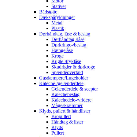
Motor
Stativer
Bådstøtte
Dækspåfyldninger
Metal
Plastik
Dørhåndtag, låse & beslag
Dørhåndtag-/låse
Dørkringe-/beslag
Hængelåse
Kroge
Kugle-/tryklåse
Skudrigler & dørkroge
Spændeoverfald
Gasdæmpere/Lugeholder
Kaleche-/gelænderdele
Gelænderdele & scepter
Kalechebeslag
Kalechedele-/vridere
Mågeskræmmer
Klyds, pullert & håndlister
Bropullert
Håndtag & lister
Klyds
Pullert