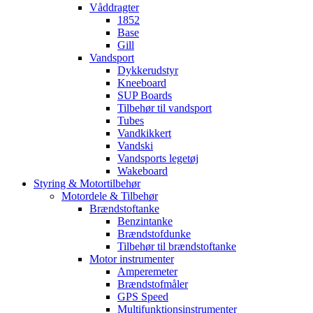
Våddragter
1852
Base
Gill
Vandsport
Dykkerudstyr
Kneeboard
SUP Boards
Tilbehør til vandsport
Tubes
Vandkikkert
Vandski
Vandsports legetøj
Wakeboard
Styring & Motortilbehør
Motordele & Tilbehør
Brændstoftanke
Benzintanke
Brændstofdunke
Tilbehør til brændstoftanke
Motor instrumenter
Amperemeter
Brændstofmåler
GPS Speed
Multifunktionsinstrumenter