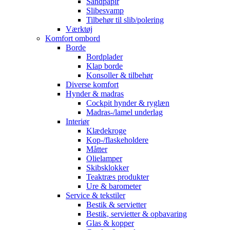
Sandpapir
Slibesvamp
Tilbehør til slib/polering
Værktøj
Komfort ombord
Borde
Bordplader
Klap borde
Konsoller & tilbehør
Diverse komfort
Hynder & madras
Cockpit hynder & ryglæn
Madras-/lamel underlag
Interiør
Klædekroge
Kop-/flaskeholdere
Måtter
Olielamper
Skibsklokker
Teaktræs produkter
Ure & barometer
Service & tekstiler
Bestik & servietter
Bestik, servietter & opbavaring
Glas & kopper