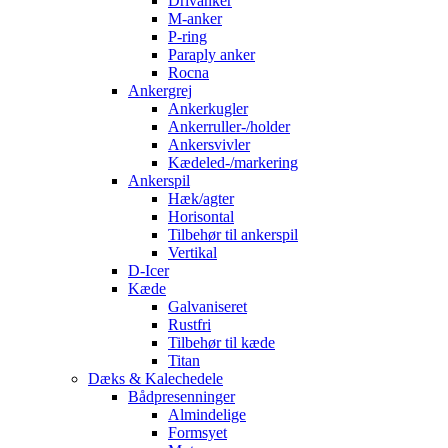
Drivanker
M-anker
P-ring
Paraply anker
Rocna
Ankergrej
Ankerkugler
Ankerruller-/holder
Ankersvivler
Kædeled-/markering
Ankerspil
Hæk/agter
Horisontal
Tilbehør til ankerspil
Vertikal
D-Icer
Kæde
Galvaniseret
Rustfri
Tilbehør til kæde
Titan
Dæks & Kalechedele
Bådpresenninger
Almindelige
Formsyet