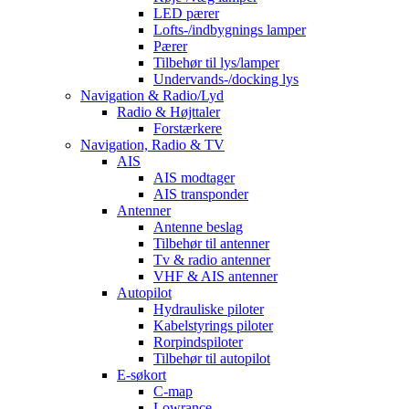
LED pærer
Lofts-/indbygnings lamper
Pærer
Tilbehør til lys/lamper
Undervands-/docking lys
Navigation & Radio/Lyd
Radio & Højttaler
Forstærkere
Navigation, Radio & TV
AIS
AIS modtager
AIS transponder
Antenner
Antenne beslag
Tilbehør til antenner
Tv & radio antenner
VHF & AIS antenner
Autopilot
Hydrauliske piloter
Kabelstyrings piloter
Rorpindspiloter
Tilbehør til autopilot
E-søkort
C-map
Lowrance