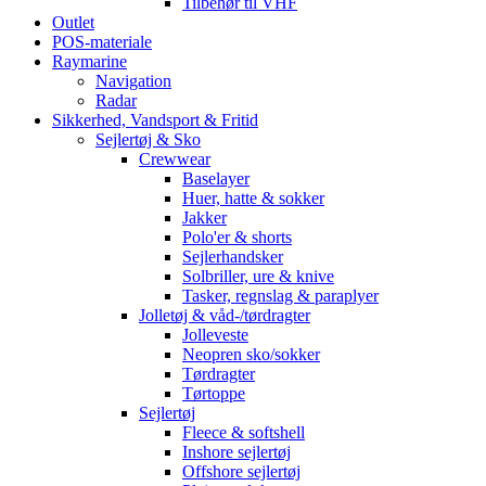
Tilbehør til VHF
Outlet
POS-materiale
Raymarine
Navigation
Radar
Sikkerhed, Vandsport & Fritid
Sejlertøj & Sko
Crewwear
Baselayer
Huer, hatte & sokker
Jakker
Polo'er & shorts
Sejlerhandsker
Solbriller, ure & knive
Tasker, regnslag & paraplyer
Jolletøj & våd-/tørdragter
Jolleveste
Neopren sko/sokker
Tørdragter
Tørtoppe
Sejlertøj
Fleece & softshell
Inshore sejlertøj
Offshore sejlertøj