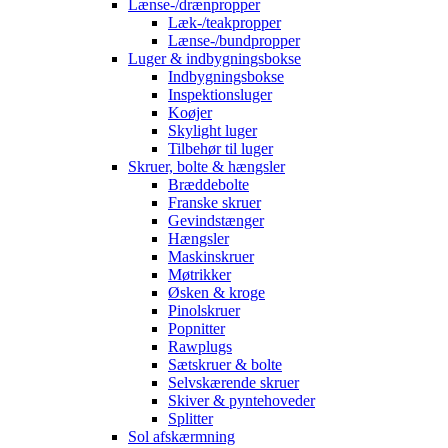
Lænse-/drænpropper
Læk-/teakpropper
Lænse-/bundpropper
Luger & indbygningsbokse
Indbygningsbokse
Inspektionsluger
Koøjer
Skylight luger
Tilbehør til luger
Skruer, bolte & hængsler
Bræddebolte
Franske skruer
Gevindstænger
Hængsler
Maskinskruer
Møtrikker
Øsken & kroge
Pinolskruer
Popnitter
Rawplugs
Sætskruer & bolte
Selvskærende skruer
Skiver & pyntehoveder
Splitter
Sol afskærmning