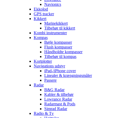
Navionics
Ekkolod
GPS tracker
Kikkert
Marinekikkert
Tilbehør til kikkert
Kombi instrumenter
Kompas
Bøjle kompasser
Flush kompasser
Håndholdte kompasser
Tilbehør til kompas
Kortplotter
Navigations udstyr
iPad-/iPhone cover
Linealer & krængningsmåler
Passere
Radar
B&G Radar
Kabler & tilbehør
Lowrance Radar
Radarmast & Pods
Simrad Radar
Radio & Tv