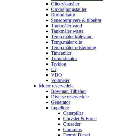
Olietryksmåler
Omdrejningstæller
Rorindikator
Sensorer/givere & tilbehør
Tankmåler vand
Tankmåler waste
Temp.måler kølevand
Temp.måler olie
Temp.måler udstødning
Timetæller
Trimindikator
Tryklog
Ur
VDO
Voltmeter
Motor reservedele
Bowman Tilbehør
Diverse reservedele
Generator
Impellere
Caterpillar
Chrysler & Force
Crusader
Cummins
Detroit Diesel