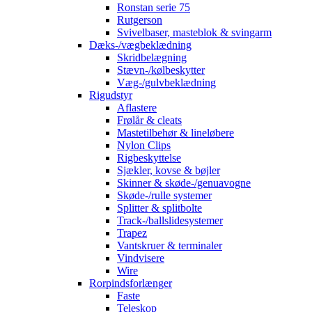
Ronstan serie 75
Rutgerson
Svivelbaser, masteblok & svingarm
Dæks-/vægbeklædning
Skridbelægning
Stævn-/kølbeskytter
Væg-/gulvbeklædning
Rigudstyr
Aflastere
Frølår & cleats
Mastetilbehør & lineløbere
Nylon Clips
Rigbeskyttelse
Sjækler, kovse & bøjler
Skinner & skøde-/genuavogne
Skøde-/rulle systemer
Splitter & splitbolte
Track-/ballslidesystemer
Trapez
Vantskruer & terminaler
Vindvisere
Wire
Rorpindsforlænger
Faste
Teleskop