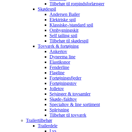
Tilbehør til rorpindsforlænger
Skødespil
Andersen Bailer
Elektriske spil
Klassiske-/standard spil
Ombygningskit
Self tailing spil
Tilbehør til skødespil
Tovværk & fortøjning
Ankertov
Dyneema line
Elastiksnor
Fenderline
Flagline
Fortøjningsfjeder
Fortøjningstov
Jolletov
Sejsinger & tovsamler
Skøde-/faldtov
Specialtov & line sortiment
Splejsning
Tilbehør til tovværk
Trailertilbehør
Trailerdele
Lys