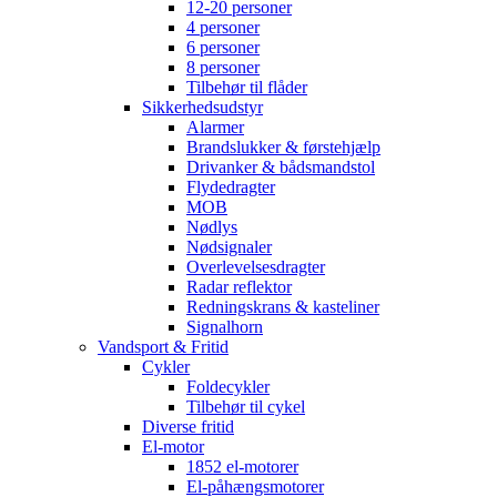
12-20 personer
4 personer
6 personer
8 personer
Tilbehør til flåder
Sikkerhedsudstyr
Alarmer
Brandslukker & førstehjælp
Drivanker & bådsmandstol
Flydedragter
MOB
Nødlys
Nødsignaler
Overlevelsesdragter
Radar reflektor
Redningskrans & kasteliner
Signalhorn
Vandsport & Fritid
Cykler
Foldecykler
Tilbehør til cykel
Diverse fritid
El-motor
1852 el-motorer
El-påhængsmotorer