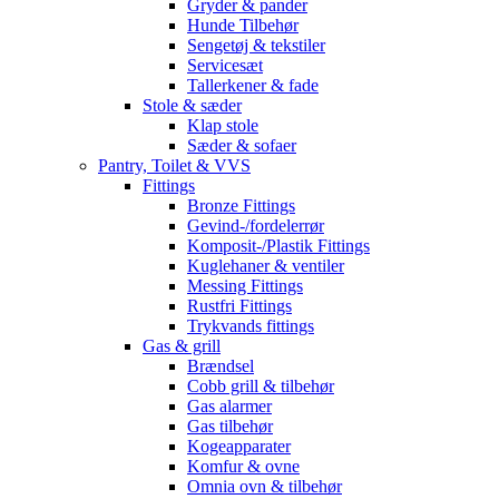
Gryder & pander
Hunde Tilbehør
Sengetøj & tekstiler
Servicesæt
Tallerkener & fade
Stole & sæder
Klap stole
Sæder & sofaer
Pantry, Toilet & VVS
Fittings
Bronze Fittings
Gevind-/fordelerrør
Komposit-/Plastik Fittings
Kuglehaner & ventiler
Messing Fittings
Rustfri Fittings
Trykvands fittings
Gas & grill
Brændsel
Cobb grill & tilbehør
Gas alarmer
Gas tilbehør
Kogeapparater
Komfur & ovne
Omnia ovn & tilbehør