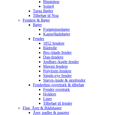
Biminitop
Solsejl
Targa Bøjler
Tilbehør til Noa
Fendere & Bøjer
Bøjer
Fortøjningsbøjer
Kapsejlladsbøjer
Fender
1852 fendere
Bådrulle
Bro-/plade fender
Dan-fendere
Jordbær-/kugle fender
Majoni fendere
Polyform fendere
Single-eye fender
Stævn-/pude & stepfender
Fenderline-/overtræk & tilbehør
Fender overtræk
Holdere
Liner
Tilbehør til fender
Flag, Årer & Bådshager
Årer, padler & pagajer