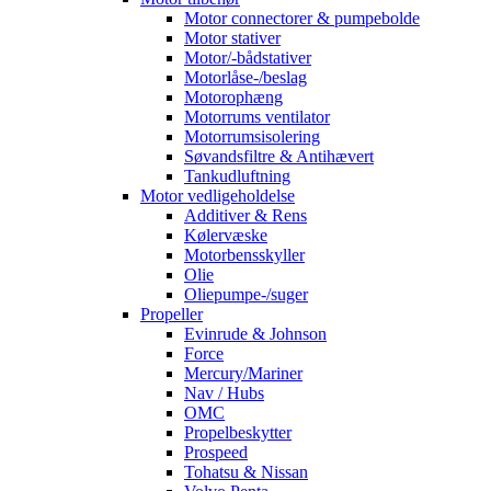
Motor connectorer & pumpebolde
Motor stativer
Motor/-bådstativer
Motorlåse-/beslag
Motorophæng
Motorrums ventilator
Motorrumsisolering
Søvandsfiltre & Antihævert
Tankudluftning
Motor vedligeholdelse
Additiver & Rens
Kølervæske
Motorbensskyller
Olie
Oliepumpe-/suger
Propeller
Evinrude & Johnson
Force
Mercury/Mariner
Nav / Hubs
OMC
Propelbeskytter
Prospeed
Tohatsu & Nissan