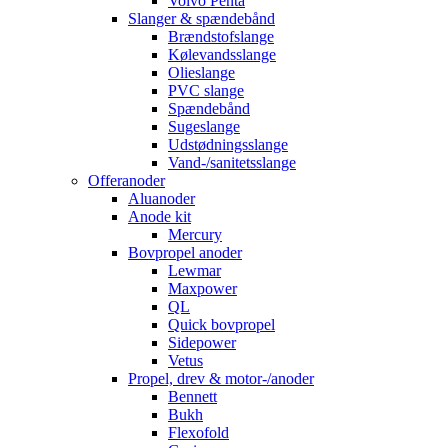
Volvo Penta
Slanger & spændebånd
Brændstofslange
Kølevandsslange
Olieslange
PVC slange
Spændebånd
Sugeslange
Udstødningsslange
Vand-/sanitetsslange
Offeranoder
Aluanoder
Anode kit
Mercury
Bovpropel anoder
Lewmar
Maxpower
QL
Quick bovpropel
Sidepower
Vetus
Propel, drev & motor-/anoder
Bennett
Bukh
Flexofold