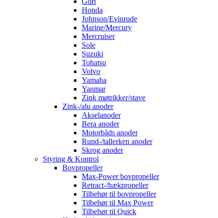
Gori
Honda
Johnson/Evinrude
Marine/Mercury
Mercruiser
Sole
Suzuki
Tohatsu
Volvo
Yamaha
Yanmar
Zink møtrikker/stave
Zink-/alu anoder
Akselanoder
Bera anoder
Motorbåds anoder
Rund-/tallerken anoder
Skrog anoder
Styring & Kontrol
Bovpropeller
Max-Power bovpropeller
Retract-/hækpropeller
Tilbehør til bovpropeller
Tilbehør til Max Power
Tilbehør til Quick