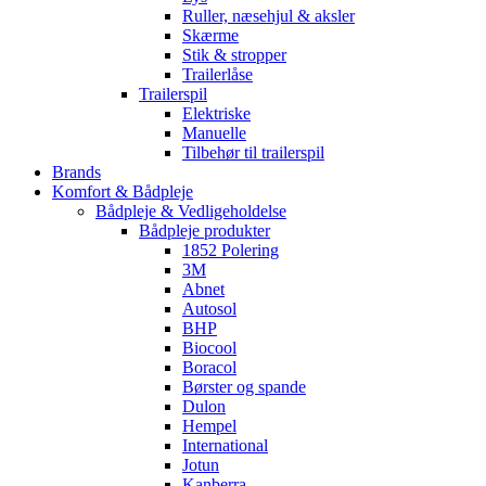
Ruller, næsehjul & aksler
Skærme
Stik & stropper
Trailerlåse
Trailerspil
Elektriske
Manuelle
Tilbehør til trailerspil
Brands
Komfort & Bådpleje
Bådpleje & Vedligeholdelse
Bådpleje produkter
1852 Polering
3M
Abnet
Autosol
BHP
Biocool
Boracol
Børster og spande
Dulon
Hempel
International
Jotun
Kanberra