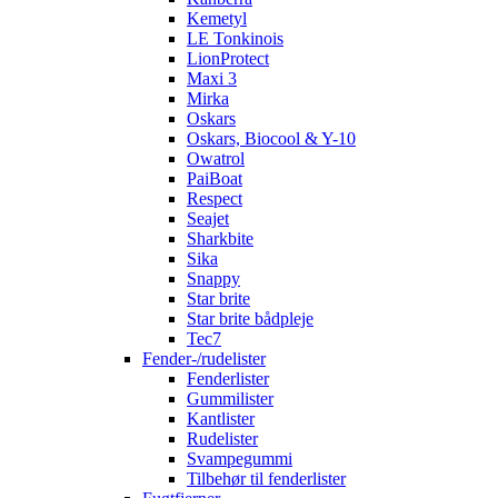
Kemetyl
LE Tonkinois
LionProtect
Maxi 3
Mirka
Oskars
Oskars, Biocool & Y-10
Owatrol
PaiBoat
Respect
Seajet
Sharkbite
Sika
Snappy
Star brite
Star brite bådpleje
Tec7
Fender-/rudelister
Fenderlister
Gummilister
Kantlister
Rudelister
Svampegummi
Tilbehør til fenderlister