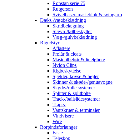
Ronstan serie 75
Rutgerson
Svivelbaser, masteblok & svingarm
Dæks-/vægbeklædning
Skridbelægning
Stævn-/kølbeskytter
Væg-/gulvbeklædning
Rigudstyr
Aflastere
Frølår & cleats
Mastetilbehør & lineløbere
Nylon Clips
Rigbeskyttelse
Sjækler, kovse & bøjler
Skinner & skøde-/genuavogne
Skøde-/rulle systemer
Splitter & splitbolte
Track-/ballslidesystemer
Trapez
Vantskruer & terminaler
Vindvisere
Wire
Rorpindsforlænger
Faste
Teleskop