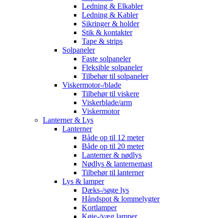
Ledning & Elkabler
Ledning & Kabler
Sikringer & holder
Stik & kontakter
Tape & strips
Solpaneler
Faste solpaneler
Fleksible solpaneler
Tilbehør til solpaneler
Viskermotor-/blade
Tilbehør til viskere
Viskerblade/arm
Viskermotor
Lanterner & Lys
Lanterner
Både op til 12 meter
Både op til 20 meter
Lanterner & nødlys
Nødlys & lanternemast
Tilbehør til lanterner
Lys & lamper
Dæks-/søge lys
Håndspot & lommelygter
Kortlamper
Køje-/væg lamper