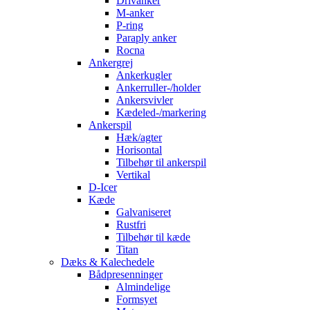
Drivanker
M-anker
P-ring
Paraply anker
Rocna
Ankergrej
Ankerkugler
Ankerruller-/holder
Ankersvivler
Kædeled-/markering
Ankerspil
Hæk/agter
Horisontal
Tilbehør til ankerspil
Vertikal
D-Icer
Kæde
Galvaniseret
Rustfri
Tilbehør til kæde
Titan
Dæks & Kalechedele
Bådpresenninger
Almindelige
Formsyet