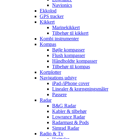
Navionics
Ekkolod
GPS tracker
Kikkert
Marinekikkert
Tilbehør til kikkert
Kombi instrumenter
Kompas
Bøjle kompasser
Flush kompasser
Håndholdte kompasser
Tilbehør til kompas
Kortplotter
Navigations udstyr
iPad-/iPhone cover
Linealer & krængningsmåler
Passere
Radar
B&G Radar
Kabler & tilbehør
Lowrance Radar
Radarmast & Pods
Simrad Radar
Radio & Tv