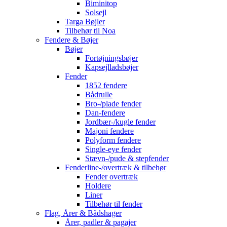
Biminitop
Solsejl
Targa Bøjler
Tilbehør til Noa
Fendere & Bøjer
Bøjer
Fortøjningsbøjer
Kapsejlladsbøjer
Fender
1852 fendere
Bådrulle
Bro-/plade fender
Dan-fendere
Jordbær-/kugle fender
Majoni fendere
Polyform fendere
Single-eye fender
Stævn-/pude & stepfender
Fenderline-/overtræk & tilbehør
Fender overtræk
Holdere
Liner
Tilbehør til fender
Flag, Årer & Bådshager
Årer, padler & pagajer