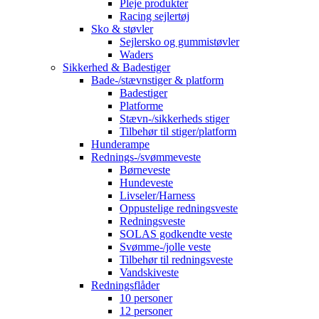
Pleje produkter
Racing sejlertøj
Sko & støvler
Sejlersko og gummistøvler
Waders
Sikkerhed & Badestiger
Bade-/stævnstiger & platform
Badestiger
Platforme
Stævn-/sikkerheds stiger
Tilbehør til stiger/platform
Hunderampe
Rednings-/svømmeveste
Børneveste
Hundeveste
Livseler/Harness
Oppustelige redningsveste
Redningsveste
SOLAS godkendte veste
Svømme-/jolle veste
Tilbehør til redningsveste
Vandskiveste
Redningsflåder
10 personer
12 personer