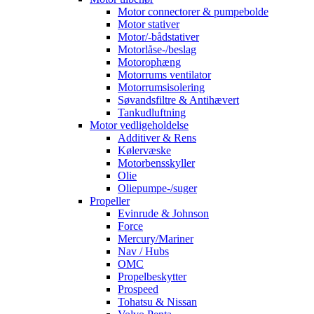
Motor connectorer & pumpebolde
Motor stativer
Motor/-bådstativer
Motorlåse-/beslag
Motorophæng
Motorrums ventilator
Motorrumsisolering
Søvandsfiltre & Antihævert
Tankudluftning
Motor vedligeholdelse
Additiver & Rens
Kølervæske
Motorbensskyller
Olie
Oliepumpe-/suger
Propeller
Evinrude & Johnson
Force
Mercury/Mariner
Nav / Hubs
OMC
Propelbeskytter
Prospeed
Tohatsu & Nissan