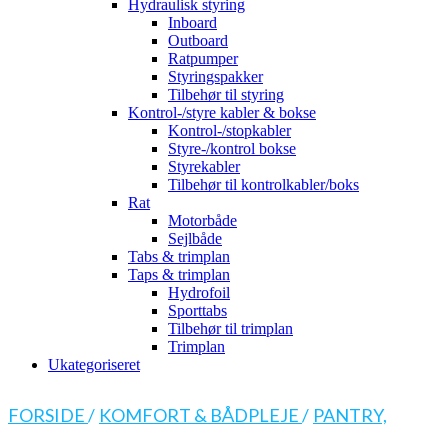
Hydraulisk styring
Inboard
Outboard
Ratpumper
Styringspakker
Tilbehør til styring
Kontrol-/styre kabler & bokse
Kontrol-/stopkabler
Styre-/kontrol bokse
Styrekabler
Tilbehør til kontrolkabler/boks
Rat
Motorbåde
Sejlbåde
Tabs & trimplan
Taps & trimplan
Hydrofoil
Sporttabs
Tilbehør til trimplan
Trimplan
Ukategoriseret
FORSIDE
/
KOMFORT & BÅDPLEJE
/
PANTRY,