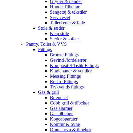
Gryder & pander
Hunde Tilbehør
Sengetøj & tekstiler
Servicesæt
Tallerkener & fade
Stole & sæder
Klap stole
Sæder & sofaer
Pantry, Toilet & VVS
Fittings
Bronze Fittings
Gevind-/fordelerrør
Komposit-/Plastik Fittings
Kuglehaner & ventiler
Messing Fittings
Rustfri Fittings
Trykvands fittings
Gas & grill
Brændsel
Cobb grill & tilbehør
Gas alarmer
Gas tilbehør
Kogeapparater
Komfur & ovne
Omnia ovn & tilbehør