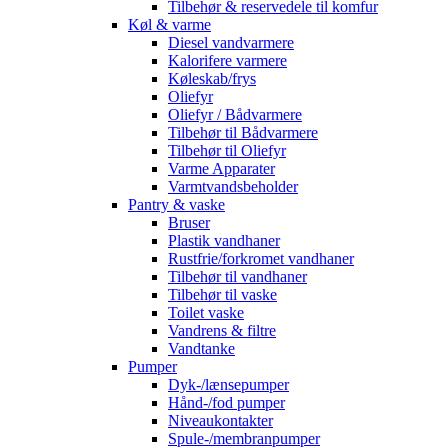
Tilbehør & reservedele til komfur
Køl & varme
Diesel vandvarmere
Kalorifere varmere
Køleskab/frys
Oliefyr
Oliefyr / Bådvarmere
Tilbehør til Bådvarmere
Tilbehør til Oliefyr
Varme Apparater
Varmtvandsbeholder
Pantry & vaske
Bruser
Plastik vandhaner
Rustfrie/forkromet vandhaner
Tilbehør til vandhaner
Tilbehør til vaske
Toilet vaske
Vandrens & filtre
Vandtanke
Pumper
Dyk-/lænsepumper
Hånd-/fod pumper
Niveaukontakter
Spule-/membranpumper