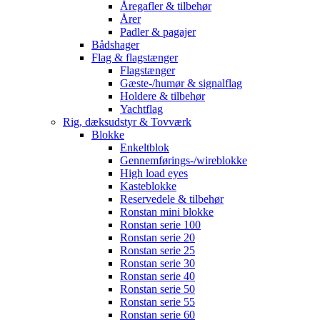
Åregafler & tilbehør
Årer
Padler & pagajer
Bådshager
Flag & flagstænger
Flagstænger
Gæste-/humør & signalflag
Holdere & tilbehør
Yachtflag
Rig, dæksudstyr & Tovværk
Blokke
Enkeltblok
Gennemførings-/wireblokke
High load eyes
Kasteblokke
Reservedele & tilbehør
Ronstan mini blokke
Ronstan serie 100
Ronstan serie 20
Ronstan serie 25
Ronstan serie 30
Ronstan serie 40
Ronstan serie 50
Ronstan serie 55
Ronstan serie 60