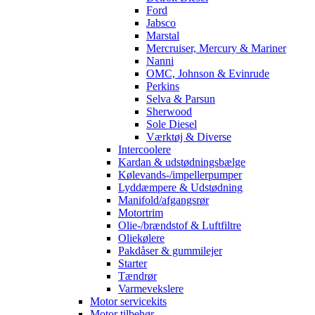
Ford
Jabsco
Marstal
Mercruiser, Mercury & Mariner
Nanni
OMC, Johnson & Evinrude
Perkins
Selva & Parsun
Sherwood
Sole Diesel
Værktøj & Diverse
Intercoolere
Kardan & udstødningsbælge
Kølevands-/impellerpumper
Lyddæmpere & Udstødning
Manifold/afgangsrør
Motortrim
Olie-/brændstof & Luftfiltre
Oliekølere
Pakdåser & gummilejer
Starter
Tændrør
Varmevekslere
Motor servicekits
Motor tilbehør