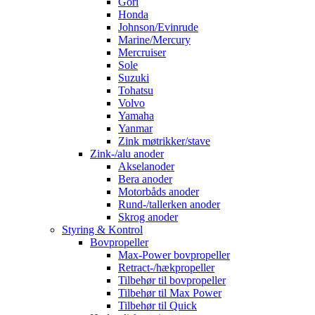
Gori
Honda
Johnson/Evinrude
Marine/Mercury
Mercruiser
Sole
Suzuki
Tohatsu
Volvo
Yamaha
Yanmar
Zink møtrikker/stave
Zink-/alu anoder
Akselanoder
Bera anoder
Motorbåds anoder
Rund-/tallerken anoder
Skrog anoder
Styring & Kontrol
Bovpropeller
Max-Power bovpropeller
Retract-/hækpropeller
Tilbehør til bovpropeller
Tilbehør til Max Power
Tilbehør til Quick