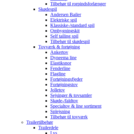
Tilbehør til rorpindsforlænger
Skødespil
Andersen Bailer
Elektriske spil
Klassiske-/standard spil
Ombygningskit
Self tailing spil
Tilbehør til skødespil
Tovværk & fortøjning
Ankertov
Dyneema line
Elastiksnor
Fenderline
Flagline
Fortøjningsfjeder
Fortøjningstov
Jolletov
Sejsinger & tovsamler
Skøde-/faldtov
Specialtov & line sortiment
Splejsning
Tilbehør til tovværk
Trailertilbehør
Trailerdele
Lys