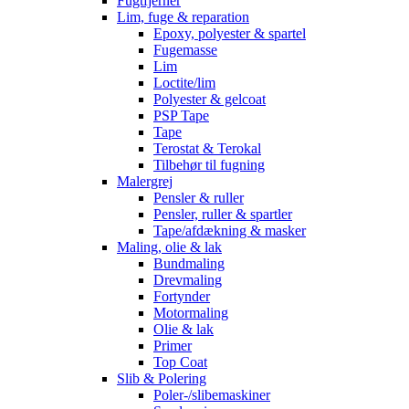
Fugtfjerner
Lim, fuge & reparation
Epoxy, polyester & spartel
Fugemasse
Lim
Loctite/lim
Polyester & gelcoat
PSP Tape
Tape
Terostat & Terokal
Tilbehør til fugning
Malergrej
Pensler & ruller
Pensler, ruller & spartler
Tape/afdækning & masker
Maling, olie & lak
Bundmaling
Drevmaling
Fortynder
Motormaling
Olie & lak
Primer
Top Coat
Slib & Polering
Poler-/slibemaskiner