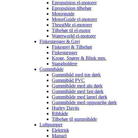
Epropulsion el-motorer
Epropulsion tilbehør
Motorguide
MotorGuide el-motorer
ThrustMe el-motorer
Tilbehør til el-motor
Waterworld el-motorer
Fiskestænger & Grej
Fiskegrej & Tilbehør
Fiskestænger
Kroge, Snørre & Blink mm.
Stangholdere
Gummibåde
Gummibåd med træ dørk
Gummibåd PVC
Gummibåde med alu dørk
Gummibåde med fast dørk
Gummibåde med lamel dørk
Gummibåde med oppustelig dørk
Hurley Davits
Ribbåde
Tilbehør til gummibåde
Luftpumper
Elektrisk
Manuel