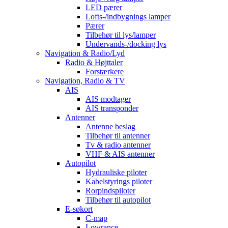
LED pærer
Lofts-/indbygnings lamper
Pærer
Tilbehør til lys/lamper
Undervands-/docking lys
Navigation & Radio/Lyd
Radio & Højttaler
Forstærkere
Navigation, Radio & TV
AIS
AIS modtager
AIS transponder
Antenner
Antenne beslag
Tilbehør til antenner
Tv & radio antenner
VHF & AIS antenner
Autopilot
Hydrauliske piloter
Kabelstyrings piloter
Rorpindspiloter
Tilbehør til autopilot
E-søkort
C-map
Lowrance