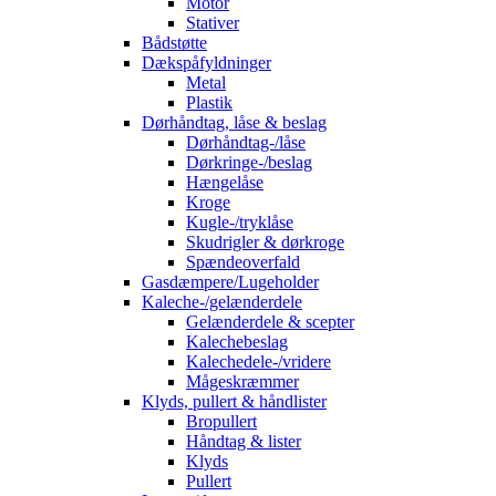
Motor
Stativer
Bådstøtte
Dækspåfyldninger
Metal
Plastik
Dørhåndtag, låse & beslag
Dørhåndtag-/låse
Dørkringe-/beslag
Hængelåse
Kroge
Kugle-/tryklåse
Skudrigler & dørkroge
Spændeoverfald
Gasdæmpere/Lugeholder
Kaleche-/gelænderdele
Gelænderdele & scepter
Kalechebeslag
Kalechedele-/vridere
Mågeskræmmer
Klyds, pullert & håndlister
Bropullert
Håndtag & lister
Klyds
Pullert