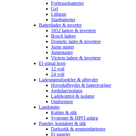
Forbrugsbatterier
Gel
Lithium
Startbatterier
Batterilader & inverter
1852 ladere & invertere
Bosch ladere
Dometic lader & invertere
Jump starter
Jumpstarter
Victron ladere & invertere
El signal horn
12 volt
24 volt
Ladestrømsfordeler & afbryder
Hovedafbryder & batterivælger
Jordplan/isolator
Ladekontrol & isolator
Omformere
Landstrøm
Kabler & stik
Systemer & HPFI anlæg
Paneler, kontakter & stik
Dæksstik & gennemføringer
El paneler