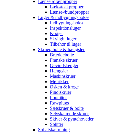
Lænse-/drænpropper
Læk-/teakpropper
Lænse-/bundpropper
Luger & indbygningsbokse
Indbygningsbokse
Inspektionsluger
Koøjer
Skylight luger
Tilbehør til luger
Skruer, bolte & hængsler
Bræddebolte
Franske skruer
Gevindstænger
Hængsler
Maskinskruer
Møtrikker
Øsken & kroge
Pinolskruer
Popnitter
Rawplugs
Sætskruer & bolte
Selvskærende skruer
Skiver & pyntehoveder
Splitter
Sol afskærmning