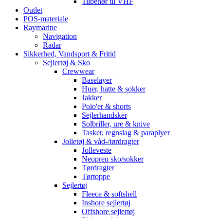
Tilbehør til VHF
Outlet
POS-materiale
Raymarine
Navigation
Radar
Sikkerhed, Vandsport & Fritid
Sejlertøj & Sko
Crewwear
Baselayer
Huer, hatte & sokker
Jakker
Polo'er & shorts
Sejlerhandsker
Solbriller, ure & knive
Tasker, regnslag & paraplyer
Jolletøj & våd-/tørdragter
Jolleveste
Neopren sko/sokker
Tørdragter
Tørtoppe
Sejlertøj
Fleece & softshell
Inshore sejlertøj
Offshore sejlertøj