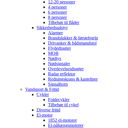
12-20 personer
4 personer
6 personer
8 personer
Tilbehør til flåder
Sikkerhedsudstyr
Alarmer
Brandslukker & førstehjælp
Drivanker & bådsmandstol
Flydedragter
MOB
Nødlys
Nødsignaler
Overlevelsesdragter
Radar reflektor
Redningskrans & kasteliner
Signalhorn
Vandsport & Fritid
Cykler
Foldecykler
Tilbehør til cykel
Diverse fritid
El-motor
1852 el-motorer
El-påhængsmotorer