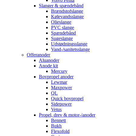
Volvo Penta
Slanger & spændebånd
Brændstofslange
Kølevandsslange
Olieslange
PVC slange
Spændebånd
Sugeslange
Udstødningsslange
Vand-/sanitetsslange
Offeranoder
Aluanoder
Anode kit
Mercury
Bovpropel anoder
Lewmar
Maxpower
QL
Quick bovpropel
Sidepower
Vetus
Propel, drev & motor-/anoder
Bennett
Bukh
Flexofold