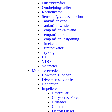
Olietryksmåler
Omdrejningstæller
Rorindikator
Sensorer/givere & tilbehør
Tankmåler vand
Tankmåler waste
Temp.måler kølevand
Temp.måler olie
Temp.måler udstødning
Timetæller
Trimindikator
Tryklog
Ur
VDO
Voltmeter
Motor reservedele
Bowman Tilbehør
Diverse reservedele
Generator
Impellere
Caterpillar
Chrysler & Force
Crusader
Cummins
Detroit Diesel