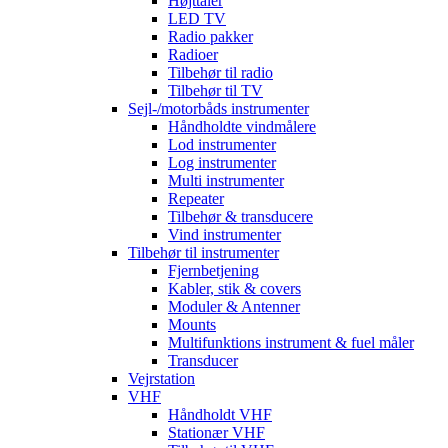
Højttaler
LED TV
Radio pakker
Radioer
Tilbehør til radio
Tilbehør til TV
Sejl-/motorbåds instrumenter
Håndholdte vindmålere
Lod instrumenter
Log instrumenter
Multi instrumenter
Repeater
Tilbehør & transducere
Vind instrumenter
Tilbehør til instrumenter
Fjernbetjening
Kabler, stik & covers
Moduler & Antenner
Mounts
Multifunktions instrument & fuel måler
Transducer
Vejrstation
VHF
Håndholdt VHF
Stationær VHF