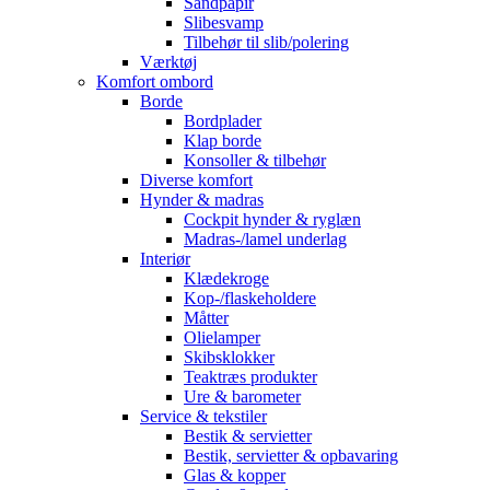
Sandpapir
Slibesvamp
Tilbehør til slib/polering
Værktøj
Komfort ombord
Borde
Bordplader
Klap borde
Konsoller & tilbehør
Diverse komfort
Hynder & madras
Cockpit hynder & ryglæn
Madras-/lamel underlag
Interiør
Klædekroge
Kop-/flaskeholdere
Måtter
Olielamper
Skibsklokker
Teaktræs produkter
Ure & barometer
Service & tekstiler
Bestik & servietter
Bestik, servietter & opbavaring
Glas & kopper