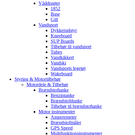
Våddragter
1852
Base
Gill
Vandsport
Dykkerudstyr
Kneeboard
SUP Boards
Tilbehør til vandsport
Tubes
Vandkikkert
Vandski
Vandsports legetøj
Wakeboard
Styring & Motortilbehør
Motordele & Tilbehør
Brændstoftanke
Benzintanke
Brændstofdunke
Tilbehør til brændstoftanke
Motor instrumenter
Amperemeter
Brændstofmåler
GPS Speed
Multifunktionsinstrumenter