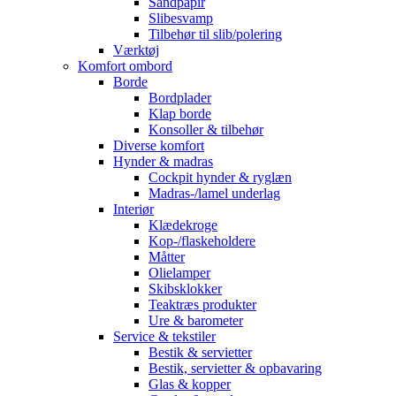
Sandpapir
Slibesvamp
Tilbehør til slib/polering
Værktøj
Komfort ombord
Borde
Bordplader
Klap borde
Konsoller & tilbehør
Diverse komfort
Hynder & madras
Cockpit hynder & ryglæn
Madras-/lamel underlag
Interiør
Klædekroge
Kop-/flaskeholdere
Måtter
Olielamper
Skibsklokker
Teaktræs produkter
Ure & barometer
Service & tekstiler
Bestik & servietter
Bestik, servietter & opbavaring
Glas & kopper