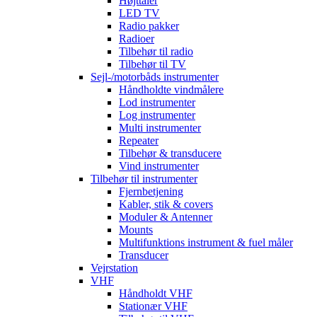
Højttaler
LED TV
Radio pakker
Radioer
Tilbehør til radio
Tilbehør til TV
Sejl-/motorbåds instrumenter
Håndholdte vindmålere
Lod instrumenter
Log instrumenter
Multi instrumenter
Repeater
Tilbehør & transducere
Vind instrumenter
Tilbehør til instrumenter
Fjernbetjening
Kabler, stik & covers
Moduler & Antenner
Mounts
Multifunktions instrument & fuel måler
Transducer
Vejrstation
VHF
Håndholdt VHF
Stationær VHF