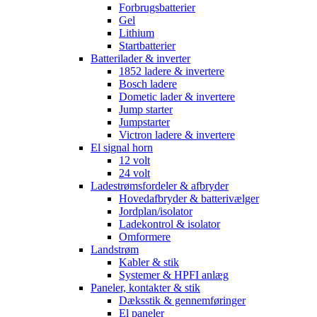
Forbrugsbatterier
Gel
Lithium
Startbatterier
Batterilader & inverter
1852 ladere & invertere
Bosch ladere
Dometic lader & invertere
Jump starter
Jumpstarter
Victron ladere & invertere
El signal horn
12 volt
24 volt
Ladestrømsfordeler & afbryder
Hovedafbryder & batterivælger
Jordplan/isolator
Ladekontrol & isolator
Omformere
Landstrøm
Kabler & stik
Systemer & HPFI anlæg
Paneler, kontakter & stik
Dæksstik & gennemføringer
El paneler