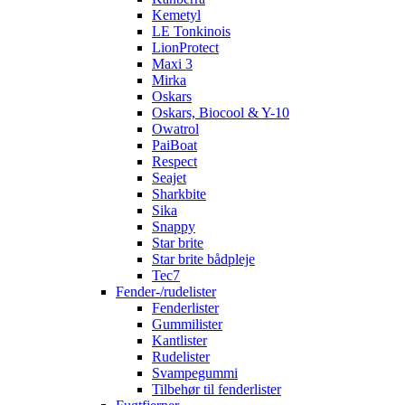
Kemetyl
LE Tonkinois
LionProtect
Maxi 3
Mirka
Oskars
Oskars, Biocool & Y-10
Owatrol
PaiBoat
Respect
Seajet
Sharkbite
Sika
Snappy
Star brite
Star brite bådpleje
Tec7
Fender-/rudelister
Fenderlister
Gummilister
Kantlister
Rudelister
Svampegummi
Tilbehør til fenderlister