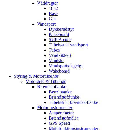
Våddragter
1852
Base
Gill
Vandsport
Dykkerudstyr
Kneeboard
SUP Boards
Tilbehør til vandsport
Tubes
Vandkikkert
Vandski
Vandsports legetøj
Wakeboard
Styring & Motortilbehør
Motordele & Tilbehør
Brændstoftanke
Benzintanke
Brændstofdunke
Tilbehør til brændstoftanke
Motor instrumenter
Amperemeter
Brændstofmåler
GPS Speed
Multifunktionsinstrumenter