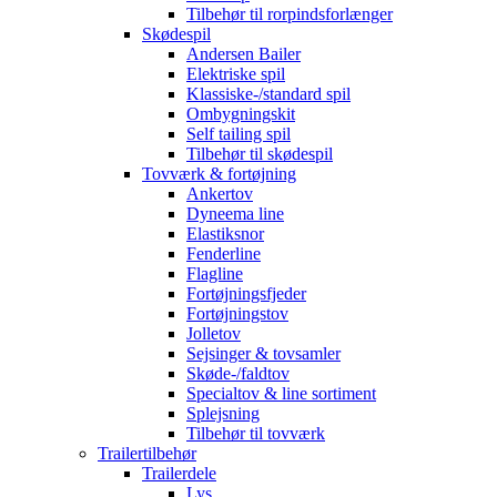
Tilbehør til rorpindsforlænger
Skødespil
Andersen Bailer
Elektriske spil
Klassiske-/standard spil
Ombygningskit
Self tailing spil
Tilbehør til skødespil
Tovværk & fortøjning
Ankertov
Dyneema line
Elastiksnor
Fenderline
Flagline
Fortøjningsfjeder
Fortøjningstov
Jolletov
Sejsinger & tovsamler
Skøde-/faldtov
Specialtov & line sortiment
Splejsning
Tilbehør til tovværk
Trailertilbehør
Trailerdele
Lys