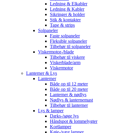
Ledning & Elkabler
Ledning & Kabler
Sikringer & holder
Stik & kontakter
Tape & strips
Solpaneler
Faste solpaneler
Fleksible solpaneler
Tilbehør til solpaneler
Viskermotor-/blade
Tilbehør til viskere
Viskerblade/arm
Viskermotor
Lanterner & Lys
Lanterner
Både op til 12 meter
Både op til 20 meter
Lanterner & nødlys
Nødlys & lanternemast
Tilbehør til lanterner
Lys & lamper
Dæks-/søge lys
Håndspot & lommelygter
Kortlamper
Køje-/væg lamper