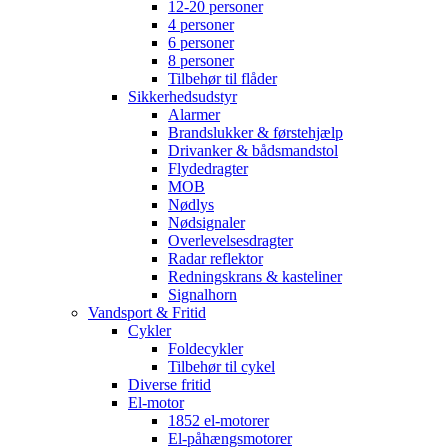
12-20 personer
4 personer
6 personer
8 personer
Tilbehør til flåder
Sikkerhedsudstyr
Alarmer
Brandslukker & førstehjælp
Drivanker & bådsmandstol
Flydedragter
MOB
Nødlys
Nødsignaler
Overlevelsesdragter
Radar reflektor
Redningskrans & kasteliner
Signalhorn
Vandsport & Fritid
Cykler
Foldecykler
Tilbehør til cykel
Diverse fritid
El-motor
1852 el-motorer
El-påhængsmotorer