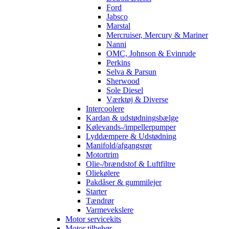
Ford
Jabsco
Marstal
Mercruiser, Mercury & Mariner
Nanni
OMC, Johnson & Evinrude
Perkins
Selva & Parsun
Sherwood
Sole Diesel
Værktøj & Diverse
Intercoolere
Kardan & udstødningsbælge
Kølevands-/impellerpumper
Lyddæmpere & Udstødning
Manifold/afgangsrør
Motortrim
Olie-/brændstof & Luftfiltre
Oliekølere
Pakdåser & gummilejer
Starter
Tændrør
Varmevekslere
Motor servicekits
Motor tilbehør