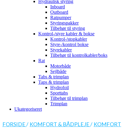
Hydraulisk styring
Inboard
Outboard
Ratpumper
Styringspakker
Tilbehør til styring
Kontrol-/styre kabler & bokse
Kontrol-/stopkabler
Styre-/kontrol bokse
Styrekabler
Tilbehør til kontrolkabler/boks
Rat
Motorbåde
Sejlbåde
Tabs & trimplan
Taps & trimplan
Hydrofoil
Sporttabs
Tilbehør til trimplan
Trimplan
Ukategoriseret
FORSIDE
/
KOMFORT & BÅDPLEJE
/
KOMFORT