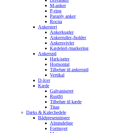
Drivanker
M-anker
P-ring
Paraply anker
Rocna
Ankergrej
Ankerkugler
Ankerruller-/holder
Ankersvivler
Kædeled-/markering
Ankerspil
Hæk/agter
Horisontal
Tilbehør til ankerspil
Vertikal
D-Icer
Kæde
Galvaniseret
Rustfri
Tilbehør til kæde
Titan
Dæks & Kalechedele
Bådpresenninger
Almindelige
Formsyet