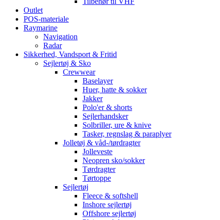
Tilbehør til VHF
Outlet
POS-materiale
Raymarine
Navigation
Radar
Sikkerhed, Vandsport & Fritid
Sejlertøj & Sko
Crewwear
Baselayer
Huer, hatte & sokker
Jakker
Polo'er & shorts
Sejlerhandsker
Solbriller, ure & knive
Tasker, regnslag & paraplyer
Jolletøj & våd-/tørdragter
Jolleveste
Neopren sko/sokker
Tørdragter
Tørtoppe
Sejlertøj
Fleece & softshell
Inshore sejlertøj
Offshore sejlertøj