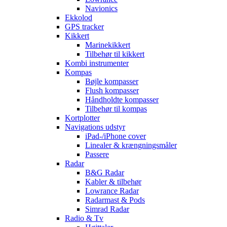
Navionics
Ekkolod
GPS tracker
Kikkert
Marinekikkert
Tilbehør til kikkert
Kombi instrumenter
Kompas
Bøjle kompasser
Flush kompasser
Håndholdte kompasser
Tilbehør til kompas
Kortplotter
Navigations udstyr
iPad-/iPhone cover
Linealer & krængningsmåler
Passere
Radar
B&G Radar
Kabler & tilbehør
Lowrance Radar
Radarmast & Pods
Simrad Radar
Radio & Tv