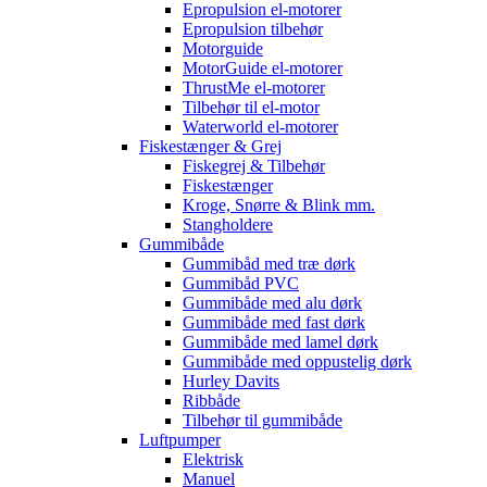
Epropulsion el-motorer
Epropulsion tilbehør
Motorguide
MotorGuide el-motorer
ThrustMe el-motorer
Tilbehør til el-motor
Waterworld el-motorer
Fiskestænger & Grej
Fiskegrej & Tilbehør
Fiskestænger
Kroge, Snørre & Blink mm.
Stangholdere
Gummibåde
Gummibåd med træ dørk
Gummibåd PVC
Gummibåde med alu dørk
Gummibåde med fast dørk
Gummibåde med lamel dørk
Gummibåde med oppustelig dørk
Hurley Davits
Ribbåde
Tilbehør til gummibåde
Luftpumper
Elektrisk
Manuel