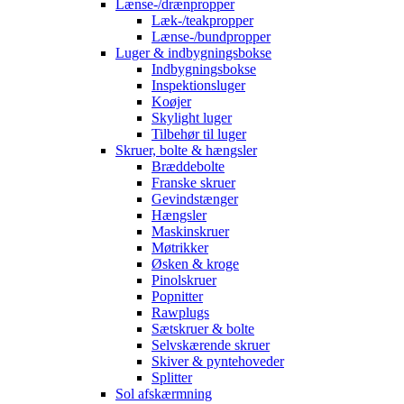
Lænse-/drænpropper
Læk-/teakpropper
Lænse-/bundpropper
Luger & indbygningsbokse
Indbygningsbokse
Inspektionsluger
Koøjer
Skylight luger
Tilbehør til luger
Skruer, bolte & hængsler
Bræddebolte
Franske skruer
Gevindstænger
Hængsler
Maskinskruer
Møtrikker
Øsken & kroge
Pinolskruer
Popnitter
Rawplugs
Sætskruer & bolte
Selvskærende skruer
Skiver & pyntehoveder
Splitter
Sol afskærmning