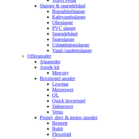
Volvo Penta
Slanger & spændebånd
Brændstofslange
Kølevandsslange
Olieslange
PVC slange
Spændebånd
Sugeslange
Udstødningsslange
Vand-/sanitetsslange
Offeranoder
Aluanoder
Anode kit
Mercury
Bovpropel anoder
Lewmar
Maxpower
QL
Quick bovpropel
Sidepower
Vetus
Propel, drev & motor-/anoder
Bennett
Bukh
Flexofold