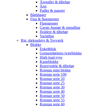
Åregafler & tilbehør
Årer
Padler & pagajer
Bådshager
Flag & flagstænger
Flagstænger
Gæste-/humør & signalflag
Holdere & tilbehør
Yachtflag
Rig, dæksudstyr & Tovværk
Blokke
Enkeltblok
Gennemførings-/wireblokke
High load eyes
Kasteblokke
Reservedele & tilbehør
Ronstan mini blokke
Ronstan serie 100
Ronstan serie 20
Ronstan serie 25
Ronstan serie 30
Ronstan serie 40
Ronstan serie 50
Ronstan serie 55
Ronstan serie 60