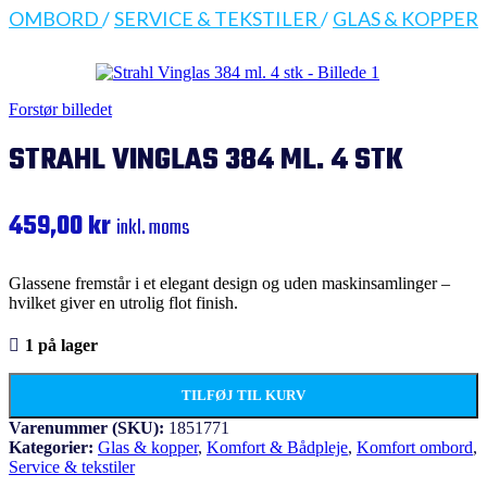
OMBORD
/
SERVICE & TEKSTILER
/
GLAS & KOPPER
Forstør billedet
STRAHL VINGLAS 384 ML. 4 STK
459,00
kr
inkl. moms
Glassene fremstår i et elegant design og uden maskinsamlinger –
hvilket giver en utrolig flot finish.
1 på lager
TILFØJ TIL KURV
Varenummer (SKU):
1851771
Kategorier:
Glas & kopper
,
Komfort & Bådpleje
,
Komfort ombord
,
Service & tekstiler