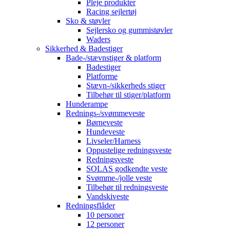
Pleje produkter
Racing sejlertøj
Sko & støvler
Sejlersko og gummistøvler
Waders
Sikkerhed & Badestiger
Bade-/stævnstiger & platform
Badestiger
Platforme
Stævn-/sikkerheds stiger
Tilbehør til stiger/platform
Hunderampe
Rednings-/svømmeveste
Børneveste
Hundeveste
Livseler/Harness
Oppustelige redningsveste
Redningsveste
SOLAS godkendte veste
Svømme-/jolle veste
Tilbehør til redningsveste
Vandskiveste
Redningsflåder
10 personer
12 personer