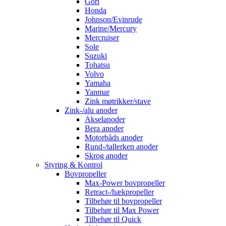
Gori
Honda
Johnson/Evinrude
Marine/Mercury
Mercruiser
Sole
Suzuki
Tohatsu
Volvo
Yamaha
Yanmar
Zink møtrikker/stave
Zink-/alu anoder
Akselanoder
Bera anoder
Motorbåds anoder
Rund-/tallerken anoder
Skrog anoder
Styring & Kontrol
Bovpropeller
Max-Power bovpropeller
Retract-/hækpropeller
Tilbehør til bovpropeller
Tilbehør til Max Power
Tilbehør til Quick