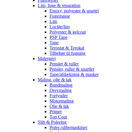
Fugtfjerner
Lim, fuge & reparation
Epoxy, polyester & spartel
Fugemasse
Lim
Loctite/lim
Polyester & gelcoat
PSP Tape
Tape
Terostat & Terokal
Tilbehør til fugning
Malergrej
Pensler & ruller
Pensler, ruller & spartler
Tape/afdækning & masker
Maling, olie & lak
Bundmaling
Drevmaling
Fortynder
Motormaling
Olie & lak
Primer
Top Coat
Slib & Polering
Poler-/slibemaskiner