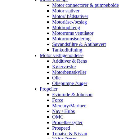
Motor connectorer & pumpebolde
Motor stativer
Motor/-bådstativer
Motorlåse-/beslag
Motorophæng
Motorrums ventilator
Motorrumsisolering
Søvandsfiltre & Antihævert
Tankudluftning
Motor vedligeholdelse
Additiver & Rens
Kølervæske
Motorbensskyller
Olie
Oliepumpe-/suger
Propeller
Evinrude & Johnson
Force
Mercury/Mariner
Nav / Hubs
OMC
Propelbeskytter
Prospeed
Tohatsu & Nissan