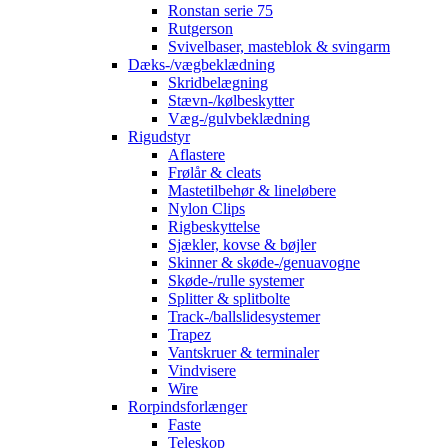
Ronstan serie 75
Rutgerson
Svivelbaser, masteblok & svingarm
Dæks-/vægbeklædning
Skridbelægning
Stævn-/kølbeskytter
Væg-/gulvbeklædning
Rigudstyr
Aflastere
Frølår & cleats
Mastetilbehør & lineløbere
Nylon Clips
Rigbeskyttelse
Sjækler, kovse & bøjler
Skinner & skøde-/genuavogne
Skøde-/rulle systemer
Splitter & splitbolte
Track-/ballslidesystemer
Trapez
Vantskruer & terminaler
Vindvisere
Wire
Rorpindsforlænger
Faste
Teleskop