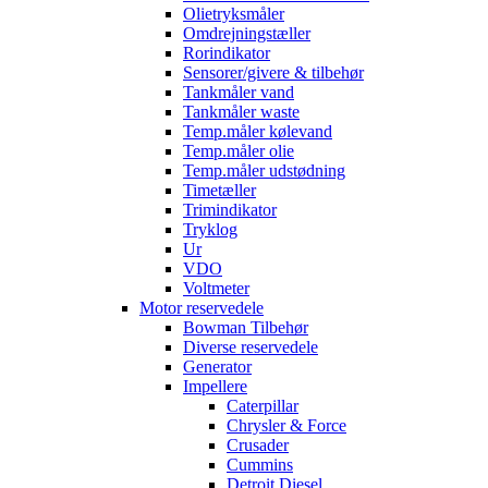
Olietryksmåler
Omdrejningstæller
Rorindikator
Sensorer/givere & tilbehør
Tankmåler vand
Tankmåler waste
Temp.måler kølevand
Temp.måler olie
Temp.måler udstødning
Timetæller
Trimindikator
Tryklog
Ur
VDO
Voltmeter
Motor reservedele
Bowman Tilbehør
Diverse reservedele
Generator
Impellere
Caterpillar
Chrysler & Force
Crusader
Cummins
Detroit Diesel