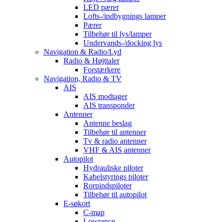
LED pærer
Lofts-/indbygnings lamper
Pærer
Tilbehør til lys/lamper
Undervands-/docking lys
Navigation & Radio/Lyd
Radio & Højttaler
Forstærkere
Navigation, Radio & TV
AIS
AIS modtager
AIS transponder
Antenner
Antenne beslag
Tilbehør til antenner
Tv & radio antenner
VHF & AIS antenner
Autopilot
Hydrauliske piloter
Kabelstyrings piloter
Rorpindspiloter
Tilbehør til autopilot
E-søkort
C-map
Lowrance