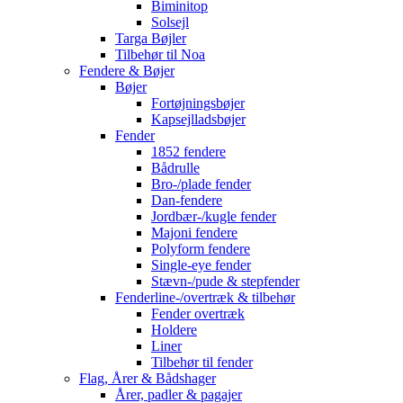
Biminitop
Solsejl
Targa Bøjler
Tilbehør til Noa
Fendere & Bøjer
Bøjer
Fortøjningsbøjer
Kapsejlladsbøjer
Fender
1852 fendere
Bådrulle
Bro-/plade fender
Dan-fendere
Jordbær-/kugle fender
Majoni fendere
Polyform fendere
Single-eye fender
Stævn-/pude & stepfender
Fenderline-/overtræk & tilbehør
Fender overtræk
Holdere
Liner
Tilbehør til fender
Flag, Årer & Bådshager
Årer, padler & pagajer