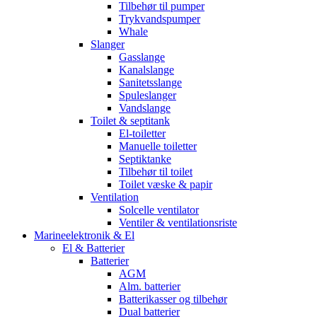
Tilbehør til pumper
Trykvandspumper
Whale
Slanger
Gasslange
Kanalslange
Sanitetsslange
Spuleslanger
Vandslange
Toilet & septitank
El-toiletter
Manuelle toiletter
Septiktanke
Tilbehør til toilet
Toilet væske & papir
Ventilation
Solcelle ventilator
Ventiler & ventilationsriste
Marineelektronik & El
El & Batterier
Batterier
AGM
Alm. batterier
Batterikasser og tilbehør
Dual batterier