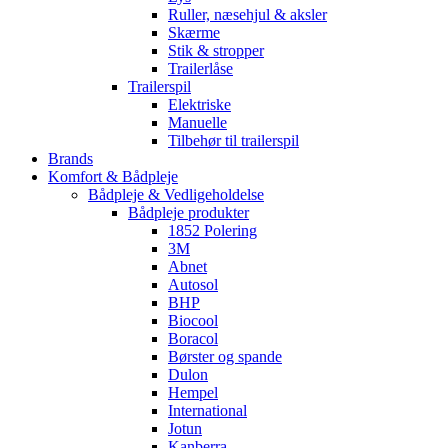
Ruller, næsehjul & aksler
Skærme
Stik & stropper
Trailerlåse
Trailerspil
Elektriske
Manuelle
Tilbehør til trailerspil
Brands
Komfort & Bådpleje
Bådpleje & Vedligeholdelse
Bådpleje produkter
1852 Polering
3M
Abnet
Autosol
BHP
Biocool
Boracol
Børster og spande
Dulon
Hempel
International
Jotun
Kanberra