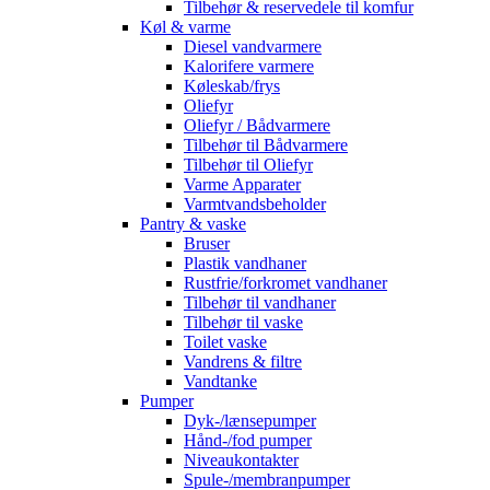
Tilbehør & reservedele til komfur
Køl & varme
Diesel vandvarmere
Kalorifere varmere
Køleskab/frys
Oliefyr
Oliefyr / Bådvarmere
Tilbehør til Bådvarmere
Tilbehør til Oliefyr
Varme Apparater
Varmtvandsbeholder
Pantry & vaske
Bruser
Plastik vandhaner
Rustfrie/forkromet vandhaner
Tilbehør til vandhaner
Tilbehør til vaske
Toilet vaske
Vandrens & filtre
Vandtanke
Pumper
Dyk-/lænsepumper
Hånd-/fod pumper
Niveaukontakter
Spule-/membranpumper