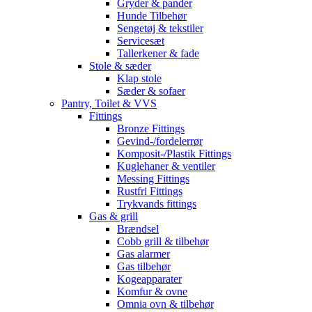
Gryder & pander
Hunde Tilbehør
Sengetøj & tekstiler
Servicesæt
Tallerkener & fade
Stole & sæder
Klap stole
Sæder & sofaer
Pantry, Toilet & VVS
Fittings
Bronze Fittings
Gevind-/fordelerrør
Komposit-/Plastik Fittings
Kuglehaner & ventiler
Messing Fittings
Rustfri Fittings
Trykvands fittings
Gas & grill
Brændsel
Cobb grill & tilbehør
Gas alarmer
Gas tilbehør
Kogeapparater
Komfur & ovne
Omnia ovn & tilbehør