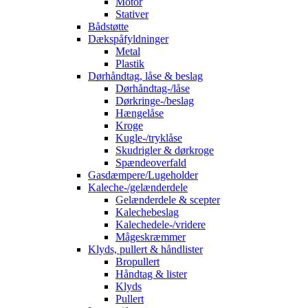
Motor
Stativer
Bådstøtte
Dækspåfyldninger
Metal
Plastik
Dørhåndtag, låse & beslag
Dørhåndtag-/låse
Dørkringe-/beslag
Hængelåse
Kroge
Kugle-/tryklåse
Skudrigler & dørkroge
Spændeoverfald
Gasdæmpere/Lugeholder
Kaleche-/gelænderdele
Gelænderdele & scepter
Kalechebeslag
Kalechedele-/vridere
Mågeskræmmer
Klyds, pullert & håndlister
Bropullert
Håndtag & lister
Klyds
Pullert