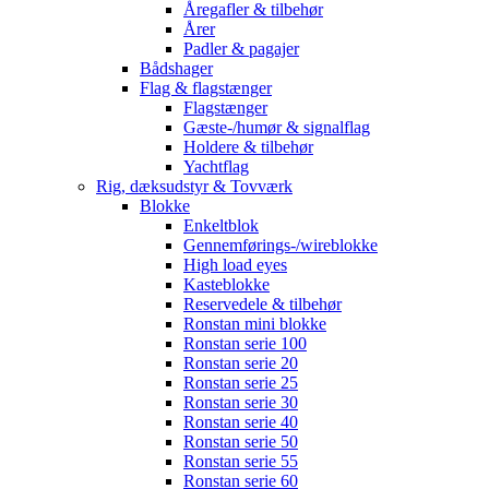
Åregafler & tilbehør
Årer
Padler & pagajer
Bådshager
Flag & flagstænger
Flagstænger
Gæste-/humør & signalflag
Holdere & tilbehør
Yachtflag
Rig, dæksudstyr & Tovværk
Blokke
Enkeltblok
Gennemførings-/wireblokke
High load eyes
Kasteblokke
Reservedele & tilbehør
Ronstan mini blokke
Ronstan serie 100
Ronstan serie 20
Ronstan serie 25
Ronstan serie 30
Ronstan serie 40
Ronstan serie 50
Ronstan serie 55
Ronstan serie 60