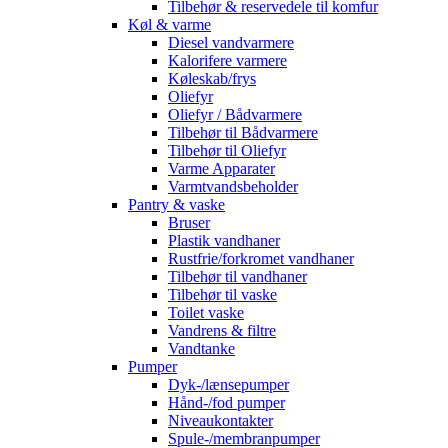
Tilbehør & reservedele til komfur
Køl & varme
Diesel vandvarmere
Kalorifere varmere
Køleskab/frys
Oliefyr
Oliefyr / Bådvarmere
Tilbehør til Bådvarmere
Tilbehør til Oliefyr
Varme Apparater
Varmtvandsbeholder
Pantry & vaske
Bruser
Plastik vandhaner
Rustfrie/forkromet vandhaner
Tilbehør til vandhaner
Tilbehør til vaske
Toilet vaske
Vandrens & filtre
Vandtanke
Pumper
Dyk-/lænsepumper
Hånd-/fod pumper
Niveaukontakter
Spule-/membranpumper