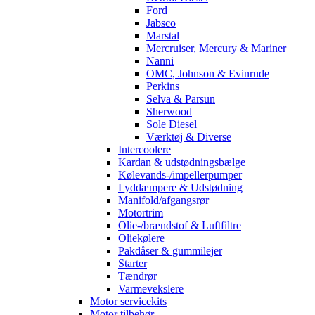
Ford
Jabsco
Marstal
Mercruiser, Mercury & Mariner
Nanni
OMC, Johnson & Evinrude
Perkins
Selva & Parsun
Sherwood
Sole Diesel
Værktøj & Diverse
Intercoolere
Kardan & udstødningsbælge
Kølevands-/impellerpumper
Lyddæmpere & Udstødning
Manifold/afgangsrør
Motortrim
Olie-/brændstof & Luftfiltre
Oliekølere
Pakdåser & gummilejer
Starter
Tændrør
Varmevekslere
Motor servicekits
Motor tilbehør