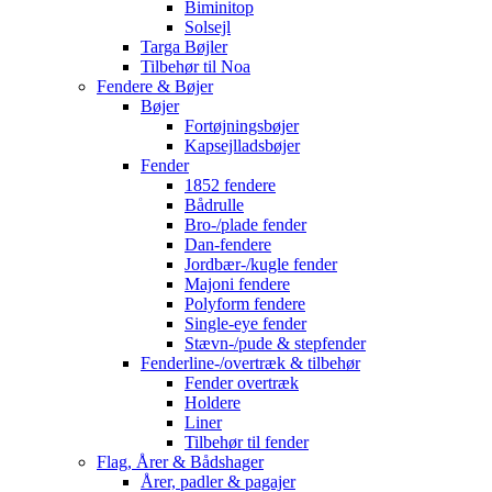
Biminitop
Solsejl
Targa Bøjler
Tilbehør til Noa
Fendere & Bøjer
Bøjer
Fortøjningsbøjer
Kapsejlladsbøjer
Fender
1852 fendere
Bådrulle
Bro-/plade fender
Dan-fendere
Jordbær-/kugle fender
Majoni fendere
Polyform fendere
Single-eye fender
Stævn-/pude & stepfender
Fenderline-/overtræk & tilbehør
Fender overtræk
Holdere
Liner
Tilbehør til fender
Flag, Årer & Bådshager
Årer, padler & pagajer