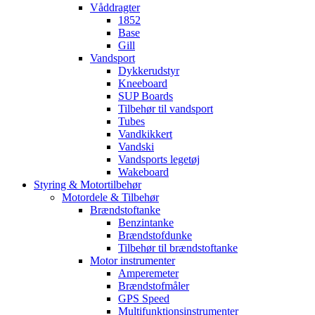
Våddragter
1852
Base
Gill
Vandsport
Dykkerudstyr
Kneeboard
SUP Boards
Tilbehør til vandsport
Tubes
Vandkikkert
Vandski
Vandsports legetøj
Wakeboard
Styring & Motortilbehør
Motordele & Tilbehør
Brændstoftanke
Benzintanke
Brændstofdunke
Tilbehør til brændstoftanke
Motor instrumenter
Amperemeter
Brændstofmåler
GPS Speed
Multifunktionsinstrumenter