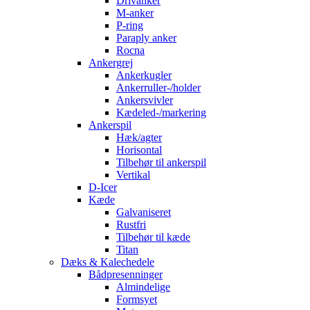
Drivanker
M-anker
P-ring
Paraply anker
Rocna
Ankergrej
Ankerkugler
Ankerruller-/holder
Ankersvivler
Kædeled-/markering
Ankerspil
Hæk/agter
Horisontal
Tilbehør til ankerspil
Vertikal
D-Icer
Kæde
Galvaniseret
Rustfri
Tilbehør til kæde
Titan
Dæks & Kalechedele
Bådpresenninger
Almindelige
Formsyet