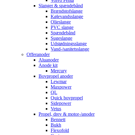
Volvo Penta
Slanger & spændebånd
Brændstofslange
Kølevandsslange
Olieslange
PVC slange
Spændebånd
Sugeslange
Udstødningsslange
Vand-/sanitetsslange
Offeranoder
Aluanoder
Anode kit
Mercury
Bovpropel anoder
Lewmar
Maxpower
QL
Quick bovpropel
Sidepower
Vetus
Propel, drev & motor-/anoder
Bennett
Bukh
Flexofold