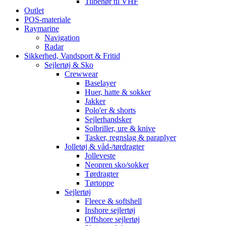
Tilbehør til VHF
Outlet
POS-materiale
Raymarine
Navigation
Radar
Sikkerhed, Vandsport & Fritid
Sejlertøj & Sko
Crewwear
Baselayer
Huer, hatte & sokker
Jakker
Polo'er & shorts
Sejlerhandsker
Solbriller, ure & knive
Tasker, regnslag & paraplyer
Jolletøj & våd-/tørdragter
Jolleveste
Neopren sko/sokker
Tørdragter
Tørtoppe
Sejlertøj
Fleece & softshell
Inshore sejlertøj
Offshore sejlertøj