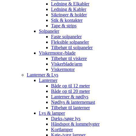
Ledning & Elkabler
Ledning & Kabler
Sikringer & holder
Stik & kontakter
Tape & strips
Solpaneler
Faste solpaneler
Fleksible solpaneler
Tilbehør til solpaneler
Viskermotor-/blade
Tilbehør til viskere
Viskerblade/arm
Viskermotor
Lanterner & Lys
Lanterner
Både op til 12 meter
Både op til 20 meter
Lanterner & nødlys
Nødlys & lanternemast
Tilbehør til lanterner
Lys & lamper
Dæks-/søge lys
Håndspot & lommelygter
Kortlamper
Køje-/væg lamper