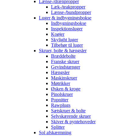
Lænse-/drænpropper
Læk-/teakpropper
Lænse-/bundpropper
Luger & indbygningsbokse
Indbygningsbokse
Inspektionsluger
Koøjer
Skylight luger
Tilbehør til luger
Skruer, bolte & hængsler
Bræddebolte
Franske skruer
Gevindstænger
Hængsler
Maskinskruer
Møtrikker
Øsken & kroge
Pinolskruer
Popnitter
Rawplugs
Sætskruer & bolte
Selvskærende skruer
Skiver & pyntehoveder
Splitter
Sol afskærmning