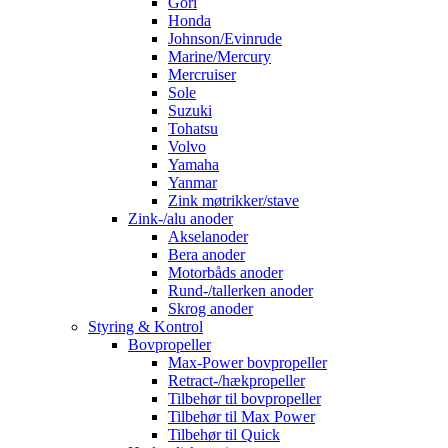
Gori
Honda
Johnson/Evinrude
Marine/Mercury
Mercruiser
Sole
Suzuki
Tohatsu
Volvo
Yamaha
Yanmar
Zink møtrikker/stave
Zink-/alu anoder
Akselanoder
Bera anoder
Motorbåds anoder
Rund-/tallerken anoder
Skrog anoder
Styring & Kontrol
Bovpropeller
Max-Power bovpropeller
Retract-/hækpropeller
Tilbehør til bovpropeller
Tilbehør til Max Power
Tilbehør til Quick