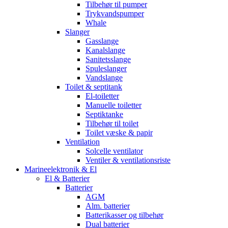
Tilbehør til pumper
Trykvandspumper
Whale
Slanger
Gasslange
Kanalslange
Sanitetsslange
Spuleslanger
Vandslange
Toilet & septitank
El-toiletter
Manuelle toiletter
Septiktanke
Tilbehør til toilet
Toilet væske & papir
Ventilation
Solcelle ventilator
Ventiler & ventilationsriste
Marineelektronik & El
El & Batterier
Batterier
AGM
Alm. batterier
Batterikasser og tilbehør
Dual batterier