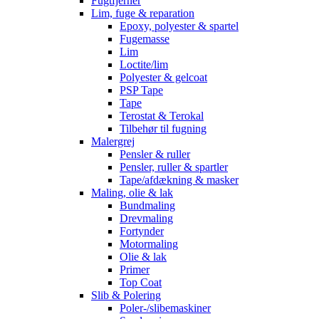
Fugtfjerner
Lim, fuge & reparation
Epoxy, polyester & spartel
Fugemasse
Lim
Loctite/lim
Polyester & gelcoat
PSP Tape
Tape
Terostat & Terokal
Tilbehør til fugning
Malergrej
Pensler & ruller
Pensler, ruller & spartler
Tape/afdækning & masker
Maling, olie & lak
Bundmaling
Drevmaling
Fortynder
Motormaling
Olie & lak
Primer
Top Coat
Slib & Polering
Poler-/slibemaskiner