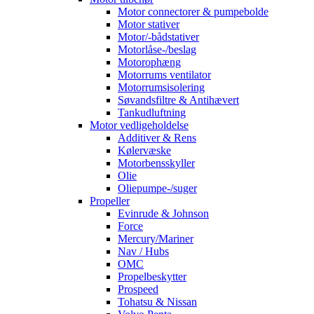
Motor connectorer & pumpebolde
Motor stativer
Motor/-bådstativer
Motorlåse-/beslag
Motorophæng
Motorrums ventilator
Motorrumsisolering
Søvandsfiltre & Antihævert
Tankudluftning
Motor vedligeholdelse
Additiver & Rens
Kølervæske
Motorbensskyller
Olie
Oliepumpe-/suger
Propeller
Evinrude & Johnson
Force
Mercury/Mariner
Nav / Hubs
OMC
Propelbeskytter
Prospeed
Tohatsu & Nissan