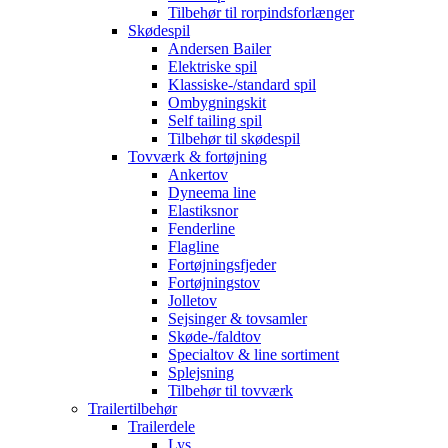
Tilbehør til rorpindsforlænger
Skødespil
Andersen Bailer
Elektriske spil
Klassiske-/standard spil
Ombygningskit
Self tailing spil
Tilbehør til skødespil
Tovværk & fortøjning
Ankertov
Dyneema line
Elastiksnor
Fenderline
Flagline
Fortøjningsfjeder
Fortøjningstov
Jolletov
Sejsinger & tovsamler
Skøde-/faldtov
Specialtov & line sortiment
Splejsning
Tilbehør til tovværk
Trailertilbehør
Trailerdele
Lys