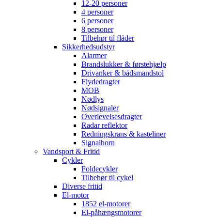
12-20 personer
4 personer
6 personer
8 personer
Tilbehør til flåder
Sikkerhedsudstyr
Alarmer
Brandslukker & førstehjælp
Drivanker & bådsmandstol
Flydedragter
MOB
Nødlys
Nødsignaler
Overlevelsesdragter
Radar reflektor
Redningskrans & kasteliner
Signalhorn
Vandsport & Fritid
Cykler
Foldecykler
Tilbehør til cykel
Diverse fritid
El-motor
1852 el-motorer
El-påhængsmotorer