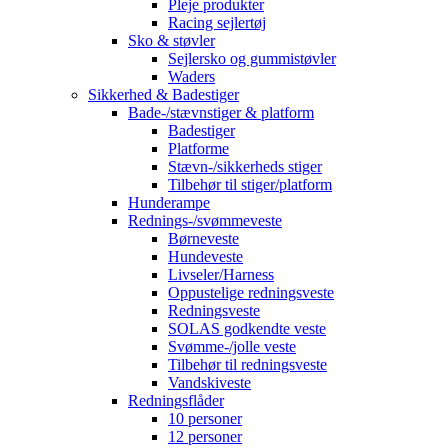
Pleje produkter
Racing sejlertøj
Sko & støvler
Sejlersko og gummistøvler
Waders
Sikkerhed & Badestiger
Bade-/stævnstiger & platform
Badestiger
Platforme
Stævn-/sikkerheds stiger
Tilbehør til stiger/platform
Hunderampe
Rednings-/svømmeveste
Børneveste
Hundeveste
Livseler/Harness
Oppustelige redningsveste
Redningsveste
SOLAS godkendte veste
Svømme-/jolle veste
Tilbehør til redningsveste
Vandskiveste
Redningsflåder
10 personer
12 personer