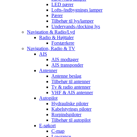
LED pærer
Lofts-/indbygnings lamper
Pærer
Tilbehør til lys/lamper
Undervands-/docking lys
Navigation & Radio/Lyd
Radio & Højttaler
Forstærkere
Navigation, Radio & TV
AIS
AIS modtager
AIS transponder
Antenner
Antenne beslag
Tilbehør til antenner
Tv & radio antenner
VHF & AIS antenner
Autopilot
Hydrauliske piloter
Kabelstyrings piloter
Rorpindspiloter
Tilbehør til autopilot
E-søkort
C-map
Lowrance