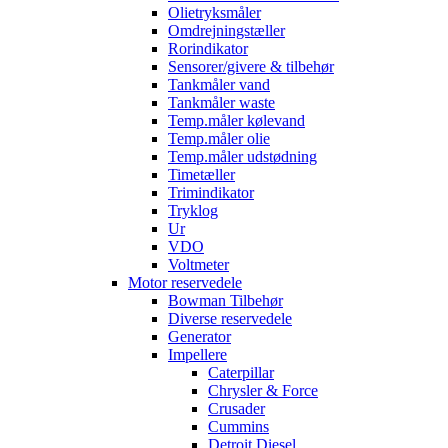
Olietryksmåler
Omdrejningstæller
Rorindikator
Sensorer/givere & tilbehør
Tankmåler vand
Tankmåler waste
Temp.måler kølevand
Temp.måler olie
Temp.måler udstødning
Timetæller
Trimindikator
Tryklog
Ur
VDO
Voltmeter
Motor reservedele
Bowman Tilbehør
Diverse reservedele
Generator
Impellere
Caterpillar
Chrysler & Force
Crusader
Cummins
Detroit Diesel