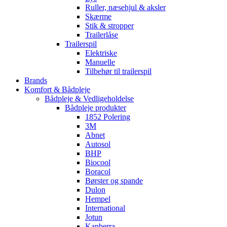
Ruller, næsehjul & aksler
Skærme
Stik & stropper
Trailerlåse
Trailerspil
Elektriske
Manuelle
Tilbehør til trailerspil
Brands
Komfort & Bådpleje
Bådpleje & Vedligeholdelse
Bådpleje produkter
1852 Polering
3M
Abnet
Autosol
BHP
Biocool
Boracol
Børster og spande
Dulon
Hempel
International
Jotun
Kanberra