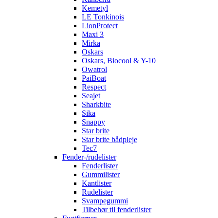
Kemetyl
LE Tonkinois
LionProtect
Maxi 3
Mirka
Oskars
Oskars, Biocool & Y-10
Owatrol
PaiBoat
Respect
Seajet
Sharkbite
Sika
Snappy
Star brite
Star brite bådpleje
Tec7
Fender-/rudelister
Fenderlister
Gummilister
Kantlister
Rudelister
Svampegummi
Tilbehør til fenderlister