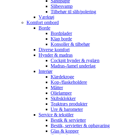
Sandpapir
Slibesvamp
Tilbehør til slib/polering
Værktøj
Komfort ombord
Borde
Bordplader
Klap borde
Konsoller & tilbehør
Diverse komfort
Hynder & madras
Cockpit hynder & ryglæn
Madras-/lamel underlag
Interiør
Klædekroge
Kop-/flaskeholdere
Måtter
Olielamper
Skibsklokker
Teaktræs produkter
Ure & barometer
Service & tekstiler
Bestik & servietter
Bestik, servietter & opbavaring
Glas & kopper