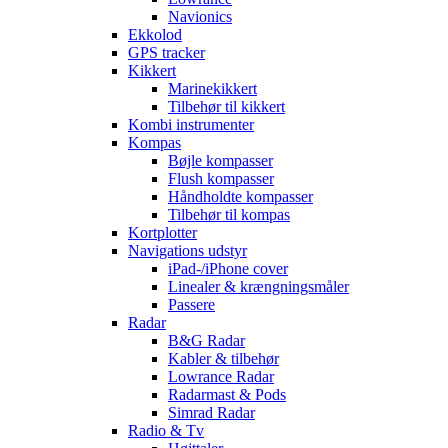
Navionics
Ekkolod
GPS tracker
Kikkert
Marinekikkert
Tilbehør til kikkert
Kombi instrumenter
Kompas
Bøjle kompasser
Flush kompasser
Håndholdte kompasser
Tilbehør til kompas
Kortplotter
Navigations udstyr
iPad-/iPhone cover
Linealer & krængningsmåler
Passere
Radar
B&G Radar
Kabler & tilbehør
Lowrance Radar
Radarmast & Pods
Simrad Radar
Radio & Tv