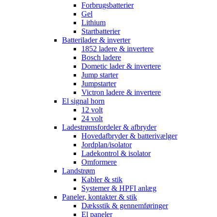
Forbrugsbatterier
Gel
Lithium
Startbatterier
Batterilader & inverter
1852 ladere & invertere
Bosch ladere
Dometic lader & invertere
Jump starter
Jumpstarter
Victron ladere & invertere
El signal horn
12 volt
24 volt
Ladestrømsfordeler & afbryder
Hovedafbryder & batterivælger
Jordplan/isolator
Ladekontrol & isolator
Omformere
Landstrøm
Kabler & stik
Systemer & HPFI anlæg
Paneler, kontakter & stik
Dæksstik & gennemføringer
El paneler