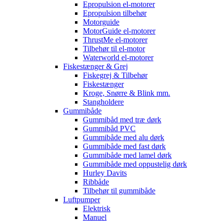
Epropulsion el-motorer
Epropulsion tilbehør
Motorguide
MotorGuide el-motorer
ThrustMe el-motorer
Tilbehør til el-motor
Waterworld el-motorer
Fiskestænger & Grej
Fiskegrej & Tilbehør
Fiskestænger
Kroge, Snørre & Blink mm.
Stangholdere
Gummibåde
Gummibåd med træ dørk
Gummibåd PVC
Gummibåde med alu dørk
Gummibåde med fast dørk
Gummibåde med lamel dørk
Gummibåde med oppustelig dørk
Hurley Davits
Ribbåde
Tilbehør til gummibåde
Luftpumper
Elektrisk
Manuel