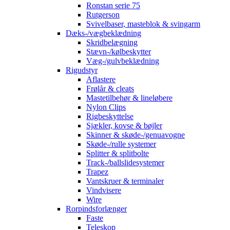
Ronstan serie 75
Rutgerson
Svivelbaser, masteblok & svingarm
Dæks-/vægbeklædning
Skridbelægning
Stævn-/kølbeskytter
Væg-/gulvbeklædning
Rigudstyr
Aflastere
Frølår & cleats
Mastetilbehør & lineløbere
Nylon Clips
Rigbeskyttelse
Sjækler, kovse & bøjler
Skinner & skøde-/genuavogne
Skøde-/rulle systemer
Splitter & splitbolte
Track-/ballslidesystemer
Trapez
Vantskruer & terminaler
Vindvisere
Wire
Rorpindsforlænger
Faste
Teleskop