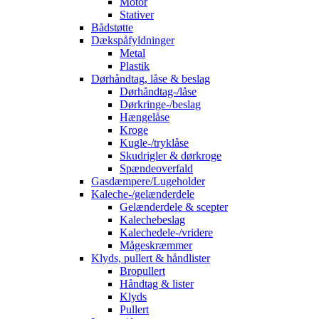
Motor
Stativer
Bådstøtte
Dækspåfyldninger
Metal
Plastik
Dørhåndtag, låse & beslag
Dørhåndtag-/låse
Dørkringe-/beslag
Hængelåse
Kroge
Kugle-/tryklåse
Skudrigler & dørkroge
Spændeoverfald
Gasdæmpere/Lugeholder
Kaleche-/gelænderdele
Gelænderdele & scepter
Kalechebeslag
Kalechedele-/vridere
Mågeskræmmer
Klyds, pullert & håndlister
Bropullert
Håndtag & lister
Klyds
Pullert