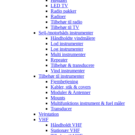
Højttaler
LED TV
Radio pakker
Radioer
Tilbehør til radio
Tilbehør til TV
Sejl-/motorbåds instrumenter
Håndholdte vindmålere
Lod instrumenter
Log instrumenter
Multi instrumenter
Repeater
Tilbehør & transducere
Vind instrumenter
Tilbehør til instrumenter
Fjernbetjening
Kabler, stik & covers
Moduler & Antenner
Mounts
Multifunktions instrument & fuel måler
Transducer
Vejrstation
VHF
Håndholdt VHF
Stationær VHF