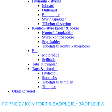
Hydraulisk styring
Inboard
Outboard
Ratpumper
Styringspakker
Tilbehør til styring
Kontrol-/styre kabler & bokse
Kontrol-/stopkabler
Styre-/kontrol bokse
Styrekabler
Tilbehør til kontrolkabler/boks
Rat
Motorbåde
Sejlbåde
Tabs & trimplan
Taps & trimplan
Hydrofoil
Sporttabs
Tilbehør til trimplan
Trimplan
Ukategoriseret
FORSIDE
/
KOMFORT & BÅDPLEJE
/
BÅDPLEJE &