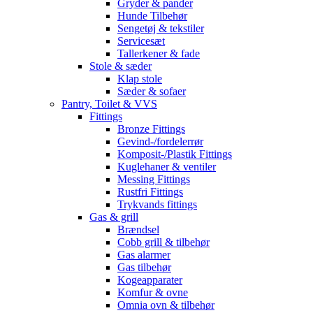
Gryder & pander
Hunde Tilbehør
Sengetøj & tekstiler
Servicesæt
Tallerkener & fade
Stole & sæder
Klap stole
Sæder & sofaer
Pantry, Toilet & VVS
Fittings
Bronze Fittings
Gevind-/fordelerrør
Komposit-/Plastik Fittings
Kuglehaner & ventiler
Messing Fittings
Rustfri Fittings
Trykvands fittings
Gas & grill
Brændsel
Cobb grill & tilbehør
Gas alarmer
Gas tilbehør
Kogeapparater
Komfur & ovne
Omnia ovn & tilbehør