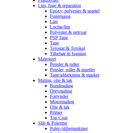
Fugtfjerner
Lim, fuge & reparation
Epoxy, polyester & spartel
Fugemasse
Lim
Loctite/lim
Polyester & gelcoat
PSP Tape
Tape
Terostat & Terokal
Tilbehør til fugning
Malergrej
Pensler & ruller
Pensler, ruller & spartler
Tape/afdækning & masker
Maling, olie & lak
Bundmaling
Drevmaling
Fortynder
Motormaling
Olie & lak
Primer
Top Coat
Slib & Polering
Poler-/slibemaskiner