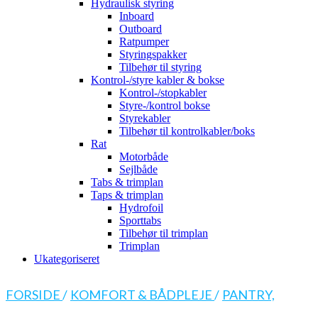
Hydraulisk styring
Inboard
Outboard
Ratpumper
Styringspakker
Tilbehør til styring
Kontrol-/styre kabler & bokse
Kontrol-/stopkabler
Styre-/kontrol bokse
Styrekabler
Tilbehør til kontrolkabler/boks
Rat
Motorbåde
Sejlbåde
Tabs & trimplan
Taps & trimplan
Hydrofoil
Sporttabs
Tilbehør til trimplan
Trimplan
Ukategoriseret
FORSIDE
/
KOMFORT & BÅDPLEJE
/
PANTRY,