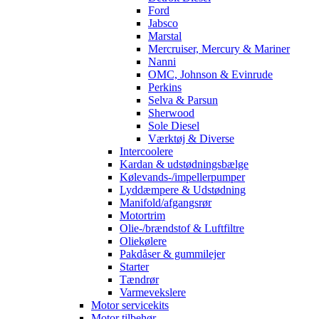
Ford
Jabsco
Marstal
Mercruiser, Mercury & Mariner
Nanni
OMC, Johnson & Evinrude
Perkins
Selva & Parsun
Sherwood
Sole Diesel
Værktøj & Diverse
Intercoolere
Kardan & udstødningsbælge
Kølevands-/impellerpumper
Lyddæmpere & Udstødning
Manifold/afgangsrør
Motortrim
Olie-/brændstof & Luftfiltre
Oliekølere
Pakdåser & gummilejer
Starter
Tændrør
Varmevekslere
Motor servicekits
Motor tilbehør