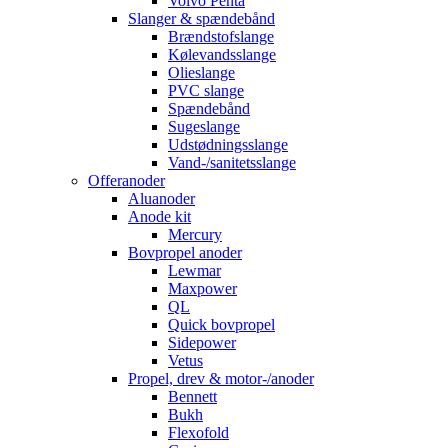
Volvo Penta
Slanger & spændebånd
Brændstofslange
Kølevandsslange
Olieslange
PVC slange
Spændebånd
Sugeslange
Udstødningsslange
Vand-/sanitetsslange
Offeranoder
Aluanoder
Anode kit
Mercury
Bovpropel anoder
Lewmar
Maxpower
QL
Quick bovpropel
Sidepower
Vetus
Propel, drev & motor-/anoder
Bennett
Bukh
Flexofold