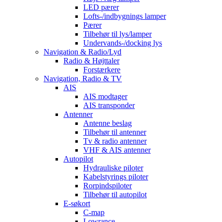
LED pærer
Lofts-/indbygnings lamper
Pærer
Tilbehør til lys/lamper
Undervands-/docking lys
Navigation & Radio/Lyd
Radio & Højttaler
Forstærkere
Navigation, Radio & TV
AIS
AIS modtager
AIS transponder
Antenner
Antenne beslag
Tilbehør til antenner
Tv & radio antenner
VHF & AIS antenner
Autopilot
Hydrauliske piloter
Kabelstyrings piloter
Rorpindspiloter
Tilbehør til autopilot
E-søkort
C-map
Lowrance