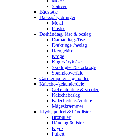
Motor
Stativer
Bådstøtte
Dækspåfyldninger
Metal
Plastik
Dørhåndtag, låse & beslag
Dørhåndtag-/låse
Dørkringe-/beslag
Hængelåse
Kroge
Kugle-/tryklåse
Skudrigler & dørkroge
Spændeoverfald
Gasdæmpere/Lugeholder
Kaleche-/gelænderdele
Gelænderdele & scepter
Kalechebeslag
Kalechedele-/vridere
Mågeskræmmer
Klyds, pullert & håndlister
Bropullert
Håndtag & lister
Klyds
Pullert