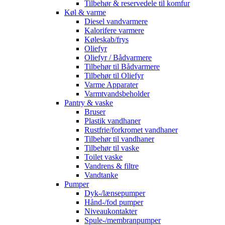
Tilbehør & reservedele til komfur
Køl & varme
Diesel vandvarmere
Kalorifere varmere
Køleskab/frys
Oliefyr
Oliefyr / Bådvarmere
Tilbehør til Bådvarmere
Tilbehør til Oliefyr
Varme Apparater
Varmtvandsbeholder
Pantry & vaske
Bruser
Plastik vandhaner
Rustfrie/forkromet vandhaner
Tilbehør til vandhaner
Tilbehør til vaske
Toilet vaske
Vandrens & filtre
Vandtanke
Pumper
Dyk-/lænsepumper
Hånd-/fod pumper
Niveaukontakter
Spule-/membranpumper