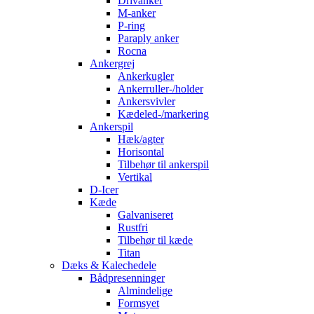
Drivanker
M-anker
P-ring
Paraply anker
Rocna
Ankergrej
Ankerkugler
Ankerruller-/holder
Ankersvivler
Kædeled-/markering
Ankerspil
Hæk/agter
Horisontal
Tilbehør til ankerspil
Vertikal
D-Icer
Kæde
Galvaniseret
Rustfri
Tilbehør til kæde
Titan
Dæks & Kalechedele
Bådpresenninger
Almindelige
Formsyet