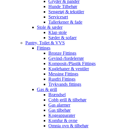
Gryder & pander
Hunde Tilbehør
Sengetøj & tekstiler
Servicesæt
Tallerkener & fade
Stole & sæder
Klap stole
Sæder & sofaer
Pantry, Toilet & VVS
Fittings
Bronze Fittings
Gevind-/fordelerrør
Komposit-/Plastik Fittings
Kuglehaner & ventiler
Messing Fittings
Rustfri Fittings
Trykvands fittings
Gas & grill
Brændsel
Cobb grill & tilbehør
Gas alarmer
Gas tilbehør
Kogeapparater
Komfur & ovne
Omnia ovn & tilbehør