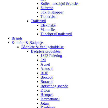
Ruller, næsehjul & aksler
Skærme
Stik & stropper
Trailerlåse
Trailerspil
Elektriske
Manuelle
Tilbehør til trailerspil
Brands
Komfort & Bådpleje
Bådpleje & Vedligeholdelse
Bådpleje produkter
1852 Polering
3M
Abnet
Autosol
BHP
Biocool
Boracol
Børster og spande
Dulon
Hempel
International
Jotun
Kanberra