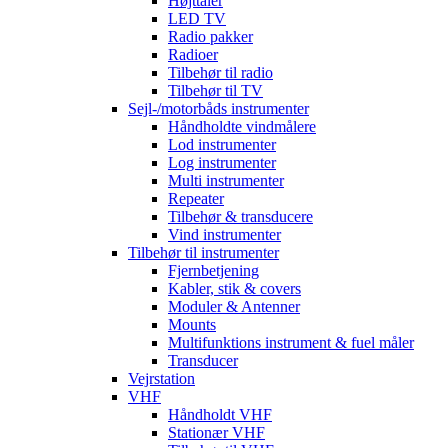
Højttaler
LED TV
Radio pakker
Radioer
Tilbehør til radio
Tilbehør til TV
Sejl-/motorbåds instrumenter
Håndholdte vindmålere
Lod instrumenter
Log instrumenter
Multi instrumenter
Repeater
Tilbehør & transducere
Vind instrumenter
Tilbehør til instrumenter
Fjernbetjening
Kabler, stik & covers
Moduler & Antenner
Mounts
Multifunktions instrument & fuel måler
Transducer
Vejrstation
VHF
Håndholdt VHF
Stationær VHF