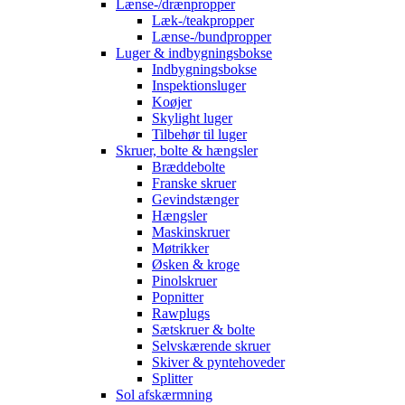
Lænse-/drænpropper
Læk-/teakpropper
Lænse-/bundpropper
Luger & indbygningsbokse
Indbygningsbokse
Inspektionsluger
Koøjer
Skylight luger
Tilbehør til luger
Skruer, bolte & hængsler
Bræddebolte
Franske skruer
Gevindstænger
Hængsler
Maskinskruer
Møtrikker
Øsken & kroge
Pinolskruer
Popnitter
Rawplugs
Sætskruer & bolte
Selvskærende skruer
Skiver & pyntehoveder
Splitter
Sol afskærmning