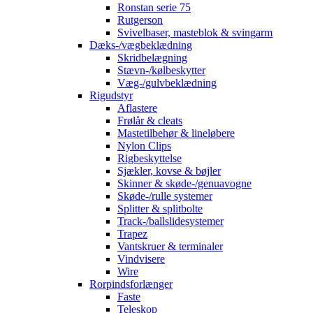
Ronstan serie 75
Rutgerson
Svivelbaser, masteblok & svingarm
Dæks-/vægbeklædning
Skridbelægning
Stævn-/kølbeskytter
Væg-/gulvbeklædning
Rigudstyr
Aflastere
Frølår & cleats
Mastetilbehør & lineløbere
Nylon Clips
Rigbeskyttelse
Sjækler, kovse & bøjler
Skinner & skøde-/genuavogne
Skøde-/rulle systemer
Splitter & splitbolte
Track-/ballslidesystemer
Trapez
Vantskruer & terminaler
Vindvisere
Wire
Rorpindsforlænger
Faste
Teleskop