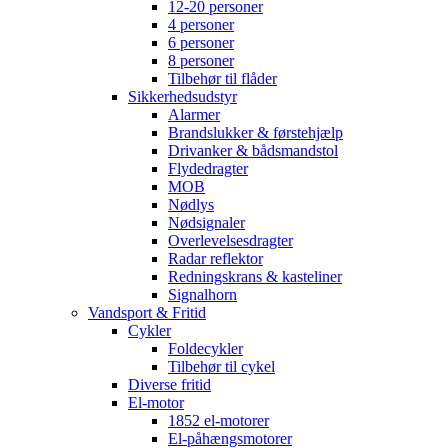
12-20 personer
4 personer
6 personer
8 personer
Tilbehør til flåder
Sikkerhedsudstyr
Alarmer
Brandslukker & førstehjælp
Drivanker & bådsmandstol
Flydedragter
MOB
Nødlys
Nødsignaler
Overlevelsesdragter
Radar reflektor
Redningskrans & kasteliner
Signalhorn
Vandsport & Fritid
Cykler
Foldecykler
Tilbehør til cykel
Diverse fritid
El-motor
1852 el-motorer
El-påhængsmotorer