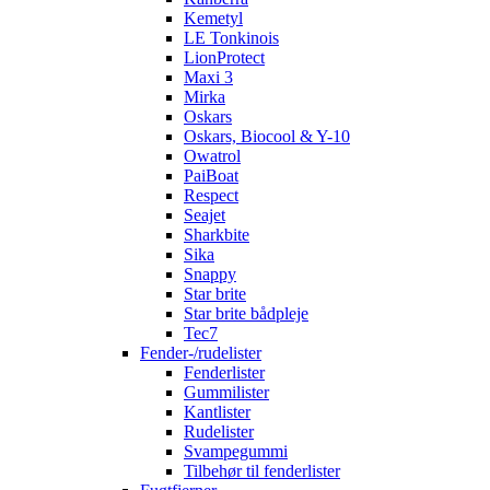
Kemetyl
LE Tonkinois
LionProtect
Maxi 3
Mirka
Oskars
Oskars, Biocool & Y-10
Owatrol
PaiBoat
Respect
Seajet
Sharkbite
Sika
Snappy
Star brite
Star brite bådpleje
Tec7
Fender-/rudelister
Fenderlister
Gummilister
Kantlister
Rudelister
Svampegummi
Tilbehør til fenderlister