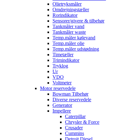
Olietryksmåler
Omdrejningstæller
Rorindikator
Sensorer/givere & tilbehør
Tankmåler vand
Tankmåler waste
Temp.måler kølevand
Temp.måler olie
Temp.måler udstødning
Timetæller
Trimindikator
Tryklog
Ur
VDO
Voltmeter
Motor reservedele
Bowman Tilbehør
Diverse reservedele
Generator
Impellere
Caterpillar
Chrysler & Force
Crusader
Cummins
Detroit Diesel