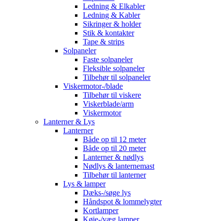
Ledning & Elkabler
Ledning & Kabler
Sikringer & holder
Stik & kontakter
Tape & strips
Solpaneler
Faste solpaneler
Fleksible solpaneler
Tilbehør til solpaneler
Viskermotor-/blade
Tilbehør til viskere
Viskerblade/arm
Viskermotor
Lanterner & Lys
Lanterner
Både op til 12 meter
Både op til 20 meter
Lanterner & nødlys
Nødlys & lanternemast
Tilbehør til lanterner
Lys & lamper
Dæks-/søge lys
Håndspot & lommelygter
Kortlamper
Køje-/væg lamper