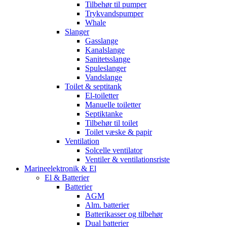
Tilbehør til pumper
Trykvandspumper
Whale
Slanger
Gasslange
Kanalslange
Sanitetsslange
Spuleslanger
Vandslange
Toilet & septitank
El-toiletter
Manuelle toiletter
Septiktanke
Tilbehør til toilet
Toilet væske & papir
Ventilation
Solcelle ventilator
Ventiler & ventilationsriste
Marineelektronik & El
El & Batterier
Batterier
AGM
Alm. batterier
Batterikasser og tilbehør
Dual batterier