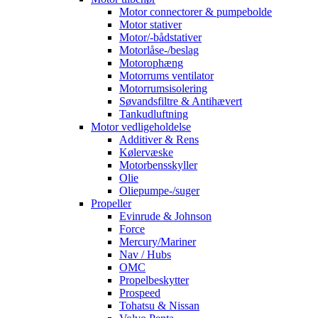
Motor connectorer & pumpebolde
Motor stativer
Motor/-bådstativer
Motorlåse-/beslag
Motorophæng
Motorrums ventilator
Motorrumsisolering
Søvandsfiltre & Antihævert
Tankudluftning
Motor vedligeholdelse
Additiver & Rens
Kølervæske
Motorbensskyller
Olie
Oliepumpe-/suger
Propeller
Evinrude & Johnson
Force
Mercury/Mariner
Nav / Hubs
OMC
Propelbeskytter
Prospeed
Tohatsu & Nissan