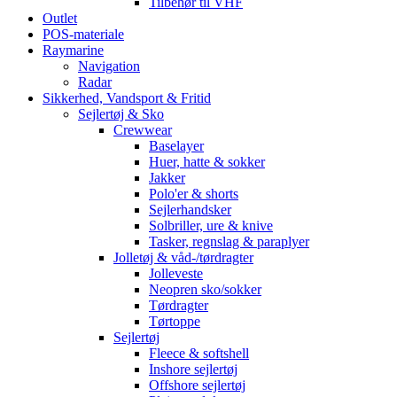
Tilbehør til VHF
Outlet
POS-materiale
Raymarine
Navigation
Radar
Sikkerhed, Vandsport & Fritid
Sejlertøj & Sko
Crewwear
Baselayer
Huer, hatte & sokker
Jakker
Polo'er & shorts
Sejlerhandsker
Solbriller, ure & knive
Tasker, regnslag & paraplyer
Jolletøj & våd-/tørdragter
Jolleveste
Neopren sko/sokker
Tørdragter
Tørtoppe
Sejlertøj
Fleece & softshell
Inshore sejlertøj
Offshore sejlertøj