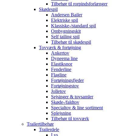
Tilbehør til rorpindsforlænger
Skødespil
Andersen Bailer
Elektriske spil
Klassiske-/standard spil
Ombygningskit
Self tailing spil
Tilbehør til skødespil
Tovværk & fortøjning
Ankertov
Dyneema line
Elastiksnor
Fenderline
Flagline
Fortøjningsfjeder
Fortøjningstov
Jolletov
Sejsinger & tovsamler
Skøde-/faldtov
Specialtov & line sortiment
Splejsning
Tilbehør til tovværk
Trailertilbehør
Trailerdele
Lys