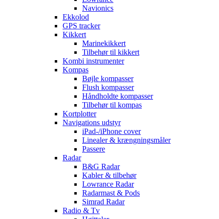
Navionics
Ekkolod
GPS tracker
Kikkert
Marinekikkert
Tilbehør til kikkert
Kombi instrumenter
Kompas
Bøjle kompasser
Flush kompasser
Håndholdte kompasser
Tilbehør til kompas
Kortplotter
Navigations udstyr
iPad-/iPhone cover
Linealer & krængningsmåler
Passere
Radar
B&G Radar
Kabler & tilbehør
Lowrance Radar
Radarmast & Pods
Simrad Radar
Radio & Tv