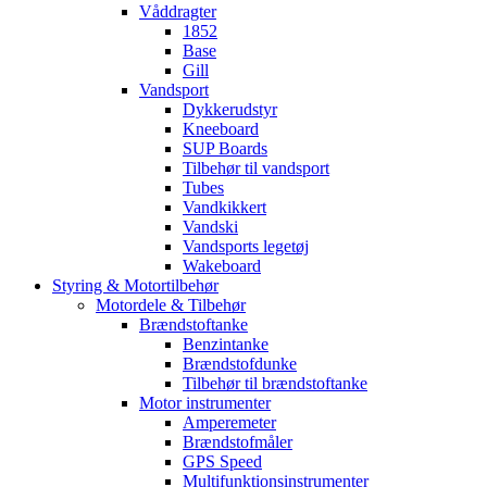
Våddragter
1852
Base
Gill
Vandsport
Dykkerudstyr
Kneeboard
SUP Boards
Tilbehør til vandsport
Tubes
Vandkikkert
Vandski
Vandsports legetøj
Wakeboard
Styring & Motortilbehør
Motordele & Tilbehør
Brændstoftanke
Benzintanke
Brændstofdunke
Tilbehør til brændstoftanke
Motor instrumenter
Amperemeter
Brændstofmåler
GPS Speed
Multifunktionsinstrumenter