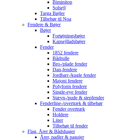
Biminitop
Solsejl
Targa Bøjler
Tilbehør til Noa
Fendere & Bøjer
Bøjer
Fortøjningsbøjer
Kapsejlladsbøjer
Fender
1852 fendere
Bådrulle
Bro-/plade fender
Dan-fendere
Jordbær-/kugle fender
Majoni fendere
Polyform fendere
Single-eye fender
Stævn-/pude & stepfender
Fenderline-/overtræk & tilbehør
Fender overtræk
Holdere
Liner
Tilbehør til fender
Flag, Årer & Bådshager
Årer, padler & pagajer