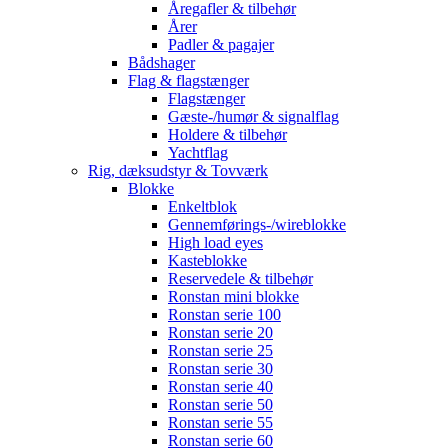
Åregafler & tilbehør
Årer
Padler & pagajer
Bådshager
Flag & flagstænger
Flagstænger
Gæste-/humør & signalflag
Holdere & tilbehør
Yachtflag
Rig, dæksudstyr & Tovværk
Blokke
Enkeltblok
Gennemførings-/wireblokke
High load eyes
Kasteblokke
Reservedele & tilbehør
Ronstan mini blokke
Ronstan serie 100
Ronstan serie 20
Ronstan serie 25
Ronstan serie 30
Ronstan serie 40
Ronstan serie 50
Ronstan serie 55
Ronstan serie 60