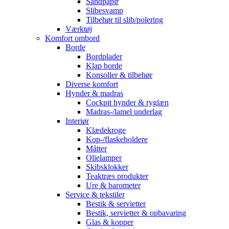
Sandpapir
Slibesvamp
Tilbehør til slib/polering
Værktøj
Komfort ombord
Borde
Bordplader
Klap borde
Konsoller & tilbehør
Diverse komfort
Hynder & madras
Cockpit hynder & ryglæn
Madras-/lamel underlag
Interiør
Klædekroge
Kop-/flaskeholdere
Måtter
Olielamper
Skibsklokker
Teaktræs produkter
Ure & barometer
Service & tekstiler
Bestik & servietter
Bestik, servietter & opbavaring
Glas & kopper