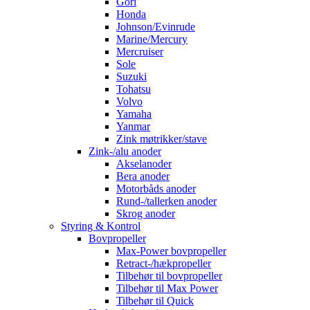
Gori
Honda
Johnson/Evinrude
Marine/Mercury
Mercruiser
Sole
Suzuki
Tohatsu
Volvo
Yamaha
Yanmar
Zink møtrikker/stave
Zink-/alu anoder
Akselanoder
Bera anoder
Motorbåds anoder
Rund-/tallerken anoder
Skrog anoder
Styring & Kontrol
Bovpropeller
Max-Power bovpropeller
Retract-/hækpropeller
Tilbehør til bovpropeller
Tilbehør til Max Power
Tilbehør til Quick