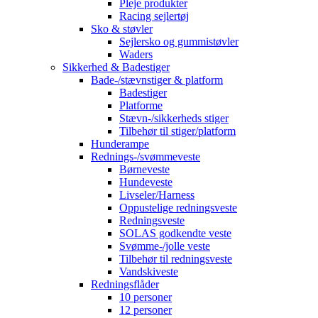
Pleje produkter
Racing sejlertøj
Sko & støvler
Sejlersko og gummistøvler
Waders
Sikkerhed & Badestiger
Bade-/stævnstiger & platform
Badestiger
Platforme
Stævn-/sikkerheds stiger
Tilbehør til stiger/platform
Hunderampe
Rednings-/svømmeveste
Børneveste
Hundeveste
Livseler/Harness
Oppustelige redningsveste
Redningsveste
SOLAS godkendte veste
Svømme-/jolle veste
Tilbehør til redningsveste
Vandskiveste
Redningsflåder
10 personer
12 personer