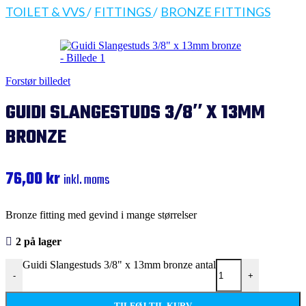
TOILET & VVS
/
FITTINGS
/
BRONZE FITTINGS
Forstør billedet
GUIDI SLANGESTUDS 3/8″ X 13MM
BRONZE
76,00
kr
inkl. moms
Bronze fitting med gevind i mange størrelser
2 på lager
Guidi Slangestuds 3/8" x 13mm bronze antal
-
+
TILFØJ TIL KURV