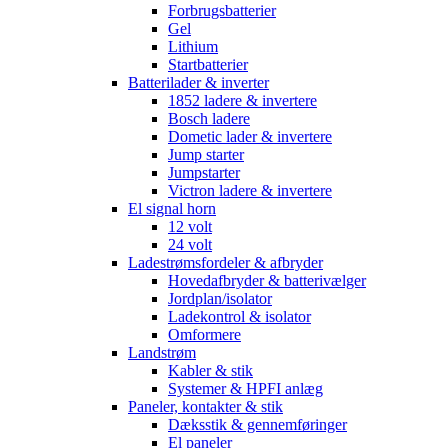
Forbrugsbatterier
Gel
Lithium
Startbatterier
Batterilader & inverter
1852 ladere & invertere
Bosch ladere
Dometic lader & invertere
Jump starter
Jumpstarter
Victron ladere & invertere
El signal horn
12 volt
24 volt
Ladestrømsfordeler & afbryder
Hovedafbryder & batterivælger
Jordplan/isolator
Ladekontrol & isolator
Omformere
Landstrøm
Kabler & stik
Systemer & HPFI anlæg
Paneler, kontakter & stik
Dæksstik & gennemføringer
El paneler