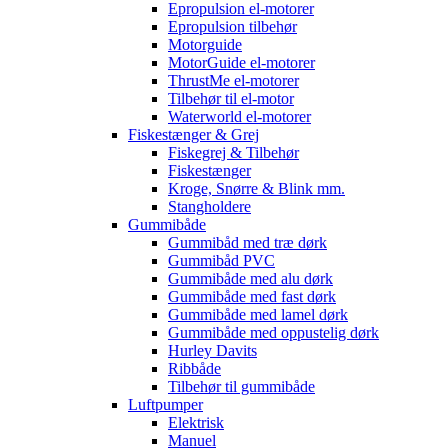
Epropulsion el-motorer
Epropulsion tilbehør
Motorguide
MotorGuide el-motorer
ThrustMe el-motorer
Tilbehør til el-motor
Waterworld el-motorer
Fiskestænger & Grej
Fiskegrej & Tilbehør
Fiskestænger
Kroge, Snørre & Blink mm.
Stangholdere
Gummibåde
Gummibåd med træ dørk
Gummibåd PVC
Gummibåde med alu dørk
Gummibåde med fast dørk
Gummibåde med lamel dørk
Gummibåde med oppustelig dørk
Hurley Davits
Ribbåde
Tilbehør til gummibåde
Luftpumper
Elektrisk
Manuel