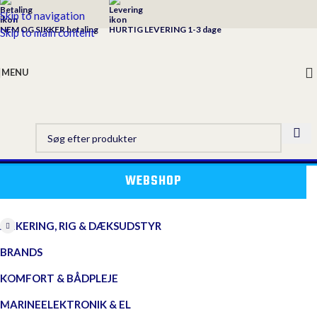
Skip to navigation
NEM OG SIKKER betaling
HURTIG LEVERING 1-3 dage
Skip to main content
MENU
WEBSHOP
ANKERING, RIG & DÆKSUDSTYR
BRANDS
KOMFORT & BÅDPLEJE
MARINEELEKTRONIK & EL