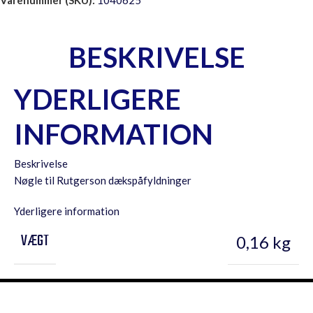
Varenummer (SKU):
1040625
BESKRIVELSE
YDERLIGERE
INFORMATION
Beskrivelse
Nøgle til Rutgerson dækspåfyldninger
Yderligere information
VÆGT
0,16 kg