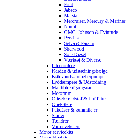
Ford
Jabsco
Marstal
Mercruiser, Mercury & Mariner
Nanni
OMC, Johnson & Evinrude
Perkins
Selva & Parsun
Sherwood
Sole Diesel
Værktøj & Diverse
Intercoolere
Kardan & udstødningsbælge
Kølevands-/impellerpumper
Lyddæmpere & Udstødning
Manifold/afgangsrør
Motortrim
Olie-/brændstof & Luftfiltre
Oliekølere
Pakdåser & gummilejer
Starter
Tændrør
Varmevekslere
Motor servicekits
Motor tilbehør