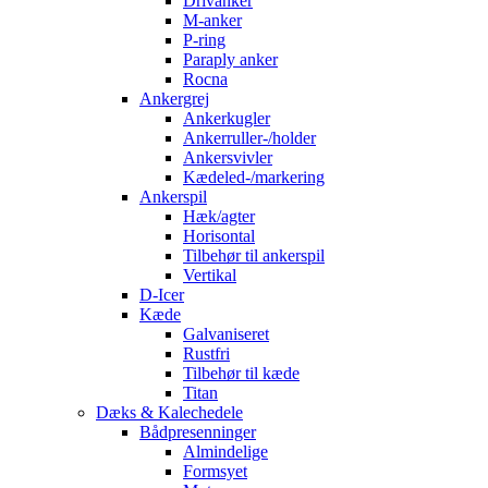
Drivanker
M-anker
P-ring
Paraply anker
Rocna
Ankergrej
Ankerkugler
Ankerruller-/holder
Ankersvivler
Kædeled-/markering
Ankerspil
Hæk/agter
Horisontal
Tilbehør til ankerspil
Vertikal
D-Icer
Kæde
Galvaniseret
Rustfri
Tilbehør til kæde
Titan
Dæks & Kalechedele
Bådpresenninger
Almindelige
Formsyet