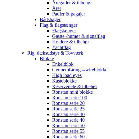
Åregafler & tilbehør
Årer
Padler & pagajer
Bådshager
Flag & flagstænger
Flagstænger
Gæste-/humør & signalflag
Holdere & tilbehør
Yachtflag
Rig, dæksudstyr & Tovværk
Blokke
Enkeltblok
Gennemførings-/wireblokke
High load eyes
Kasteblokke
Reservedele & tilbehør
Ronstan mini blokke
Ronstan serie 100
Ronstan serie 20
Ronstan serie 25
Ronstan serie 30
Ronstan serie 40
Ronstan serie 50
Ronstan serie 55
Ronstan serie 60