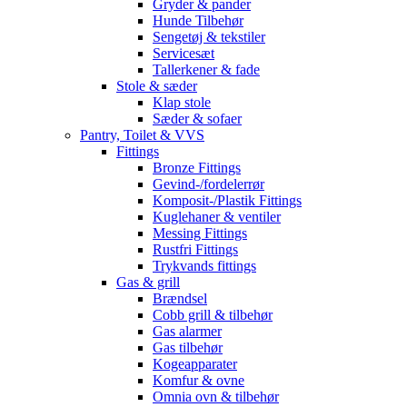
Gryder & pander
Hunde Tilbehør
Sengetøj & tekstiler
Servicesæt
Tallerkener & fade
Stole & sæder
Klap stole
Sæder & sofaer
Pantry, Toilet & VVS
Fittings
Bronze Fittings
Gevind-/fordelerrør
Komposit-/Plastik Fittings
Kuglehaner & ventiler
Messing Fittings
Rustfri Fittings
Trykvands fittings
Gas & grill
Brændsel
Cobb grill & tilbehør
Gas alarmer
Gas tilbehør
Kogeapparater
Komfur & ovne
Omnia ovn & tilbehør