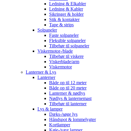
Ledning & Elkabler
Ledning & Kabler
Sikringer & holder
Stik & kontakter
Tape & strips
Solpaneler
Faste solpaneler
Fleksible solpaneler
Tilbehør til solpaneler
Viskermotor-/blade
Tilbehør til viskere
Viskerblade/arm
Viskermotor
Lanterner & Lys
Lanterner
Både op til 12 meter
Både op til 20 meter
Lanterner & nødlys
Nødlys & lanternemast
Tilbehør til lanterner
Lys & lamper
Dæks-/søge lys
Håndspot & lommelygter
Kortlamper
Køje-/væg lamper