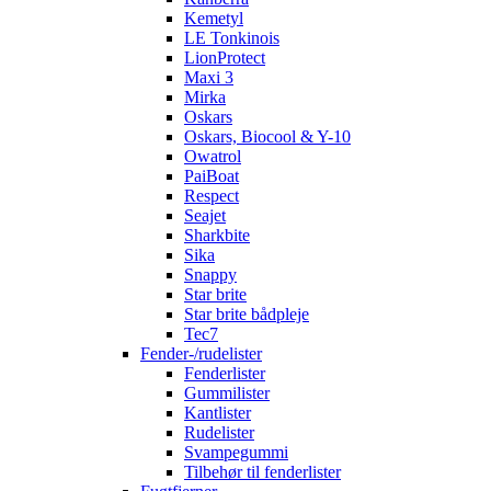
Kemetyl
LE Tonkinois
LionProtect
Maxi 3
Mirka
Oskars
Oskars, Biocool & Y-10
Owatrol
PaiBoat
Respect
Seajet
Sharkbite
Sika
Snappy
Star brite
Star brite bådpleje
Tec7
Fender-/rudelister
Fenderlister
Gummilister
Kantlister
Rudelister
Svampegummi
Tilbehør til fenderlister