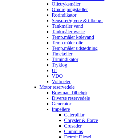
Olietryksmåler
Omdrejningstæller
Rorindikator
Sensorer/givere & tilbehør
Tankmåler vand
Tankmåler waste
Temp.måler kølevand
Temp.måler olie
Temp.måler udstødning
Timetæller
Trimindikator
Tryklog
Ur
VDO
Voltmeter
Motor reservedele
Bowman Tilbehør
Diverse reservedele
Generator
Impellere
Caterpillar
Chrysler & Force
Crusader
Cummins
Detroit Diesel