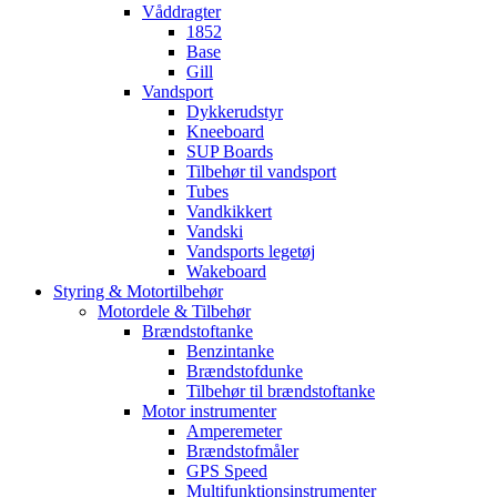
Våddragter
1852
Base
Gill
Vandsport
Dykkerudstyr
Kneeboard
SUP Boards
Tilbehør til vandsport
Tubes
Vandkikkert
Vandski
Vandsports legetøj
Wakeboard
Styring & Motortilbehør
Motordele & Tilbehør
Brændstoftanke
Benzintanke
Brændstofdunke
Tilbehør til brændstoftanke
Motor instrumenter
Amperemeter
Brændstofmåler
GPS Speed
Multifunktionsinstrumenter