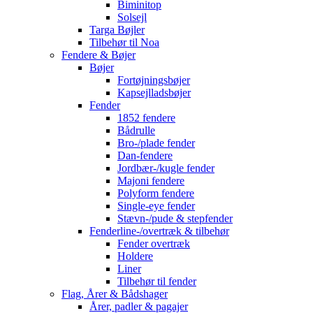
Biminitop
Solsejl
Targa Bøjler
Tilbehør til Noa
Fendere & Bøjer
Bøjer
Fortøjningsbøjer
Kapsejlladsbøjer
Fender
1852 fendere
Bådrulle
Bro-/plade fender
Dan-fendere
Jordbær-/kugle fender
Majoni fendere
Polyform fendere
Single-eye fender
Stævn-/pude & stepfender
Fenderline-/overtræk & tilbehør
Fender overtræk
Holdere
Liner
Tilbehør til fender
Flag, Årer & Bådshager
Årer, padler & pagajer