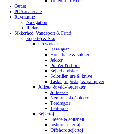
Tilbehør til VHF
Outlet
POS-materiale
Raymarine
Navigation
Radar
Sikkerhed, Vandsport & Fritid
Sejlertøj & Sko
Crewwear
Baselayer
Huer, hatte & sokker
Jakker
Polo'er & shorts
Sejlerhandsker
Solbriller, ure & knive
Tasker, regnslag & paraplyer
Jolletøj & våd-/tørdragter
Jolleveste
Neopren sko/sokker
Tørdragter
Tørtoppe
Sejlertøj
Fleece & softshell
Inshore sejlertøj
Offshore sejlertøj