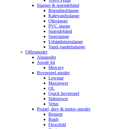
Volvo Penta
Slanger & spændebånd
Brændstofslange
Kølevandsslange
Olieslange
PVC slange
Spændebånd
Sugeslange
Udstødningsslange
Vand-/sanitetsslange
Offeranoder
Aluanoder
Anode kit
Mercury
Bovpropel anoder
Lewmar
Maxpower
QL
Quick bovpropel
Sidepower
Vetus
Propel, drev & motor-/anoder
Bennett
Bukh
Flexofold