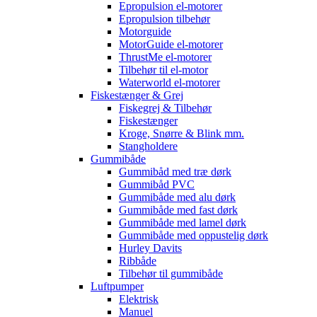
Epropulsion el-motorer
Epropulsion tilbehør
Motorguide
MotorGuide el-motorer
ThrustMe el-motorer
Tilbehør til el-motor
Waterworld el-motorer
Fiskestænger & Grej
Fiskegrej & Tilbehør
Fiskestænger
Kroge, Snørre & Blink mm.
Stangholdere
Gummibåde
Gummibåd med træ dørk
Gummibåd PVC
Gummibåde med alu dørk
Gummibåde med fast dørk
Gummibåde med lamel dørk
Gummibåde med oppustelig dørk
Hurley Davits
Ribbåde
Tilbehør til gummibåde
Luftpumper
Elektrisk
Manuel