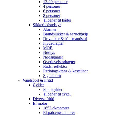
12-20 personer
4 personer
6 personer
8 personer
Tilbehør til flåder
Sikkerhedsudstyr
Alarmer
Brandslukker & førstehjælp
Drivanker & bådsmandstol
Flydedragter
MOB
Nødlys
Nødsignaler
Overlevelsesdragter
Radar reflektor
Redningskrans & kasteliner
Signalhorn
Vandsport & Fritid
Cykler
Foldecykler
Tilbehør til cykel
Diverse fritid
El-motor
1852 el-motorer
El-påhængsmotorer