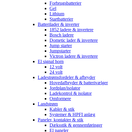
Forbrugsbatterier
Gel
Lithium
Startbatterier
Batterilader & inverter
1852 ladere & invertere
Bosch ladere
Dometic lader & invertere
Jump starter
Jumpstarter
Victron ladere & invertere
El signal horn
12 volt
24 volt
Ladestrømsfordeler & afbryder
Hovedafbryder & batterivælger
Jordplan/isolator
Ladekontrol & isolator
Omformere
Landstrøm
Kabler & stik
Systemer & HPFI anlæg
Paneler, kontakter & stik
Dæksstik & gennemføringer
El paneler