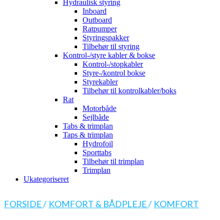
Hydraulisk styring
Inboard
Outboard
Ratpumper
Styringspakker
Tilbehør til styring
Kontrol-/styre kabler & bokse
Kontrol-/stopkabler
Styre-/kontrol bokse
Styrekabler
Tilbehør til kontrolkabler/boks
Rat
Motorbåde
Sejlbåde
Tabs & trimplan
Taps & trimplan
Hydrofoil
Sporttabs
Tilbehør til trimplan
Trimplan
Ukategoriseret
FORSIDE
/
KOMFORT & BÅDPLEJE
/
KOMFORT