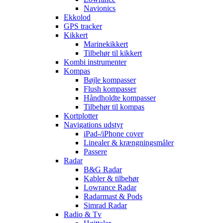
Navionics
Ekkolod
GPS tracker
Kikkert
Marinekikkert
Tilbehør til kikkert
Kombi instrumenter
Kompas
Bøjle kompasser
Flush kompasser
Håndholdte kompasser
Tilbehør til kompas
Kortplotter
Navigations udstyr
iPad-/iPhone cover
Linealer & krængningsmåler
Passere
Radar
B&G Radar
Kabler & tilbehør
Lowrance Radar
Radarmast & Pods
Simrad Radar
Radio & Tv