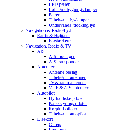
LED pærer
Lofts-/indbygnings lamper
Pærer
Tilbehør til lys/lamper
Undervands-/docking lys
Navigation & Radio/Lyd
Radio & Højttaler
Forstærkere
Navigation, Radio & TV
AIS
AIS modtager
AIS transponder
Antenner
Antenne beslag
Tilbehør til antenner
Tv & radio antenner
VHF & AIS antenner
Autopilot
Hydrauliske piloter
Kabelstyrings piloter
Rorpindspiloter
Tilbehør til autopilot
E-søkort
C-map
Lowrance