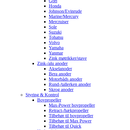
Gori
Honda
Johnson/Evinrude
Marine/Mercury
Mercruiser
Sole
Suzuki
Tohatsu
Volvo
Yamaha
Yanmar
Zink møtrikker/stave
Zink-/alu anoder
Akselanoder
Bera anoder
Motorbåds anoder
Rund-/tallerken anoder
Skrog anoder
Styring & Kontrol
Bovpropeller
Max-Power bovpropeller
Retract-/hækpropeller
Tilbehør til bovpropeller
Tilbehør til Max Power
Tilbehør til Quick