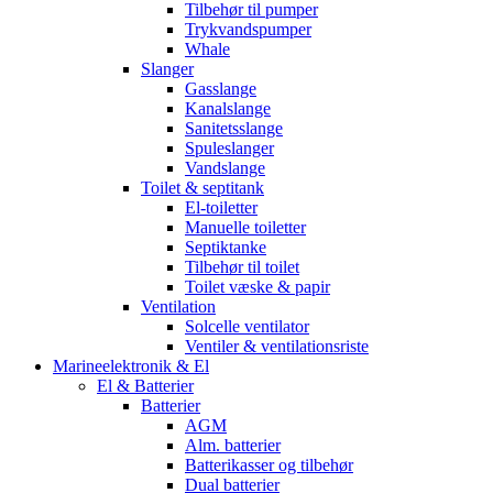
Tilbehør til pumper
Trykvandspumper
Whale
Slanger
Gasslange
Kanalslange
Sanitetsslange
Spuleslanger
Vandslange
Toilet & septitank
El-toiletter
Manuelle toiletter
Septiktanke
Tilbehør til toilet
Toilet væske & papir
Ventilation
Solcelle ventilator
Ventiler & ventilationsriste
Marineelektronik & El
El & Batterier
Batterier
AGM
Alm. batterier
Batterikasser og tilbehør
Dual batterier