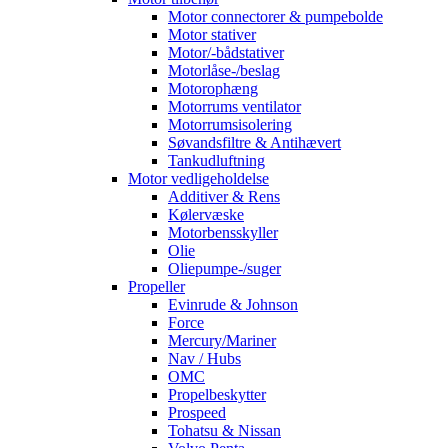
Motor connectorer & pumpebolde
Motor stativer
Motor/-bådstativer
Motorlåse-/beslag
Motorophæng
Motorrums ventilator
Motorrumsisolering
Søvandsfiltre & Antihævert
Tankudluftning
Motor vedligeholdelse
Additiver & Rens
Kølervæske
Motorbensskyller
Olie
Oliepumpe-/suger
Propeller
Evinrude & Johnson
Force
Mercury/Mariner
Nav / Hubs
OMC
Propelbeskytter
Prospeed
Tohatsu & Nissan