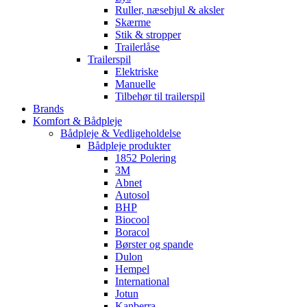
Ruller, næsehjul & aksler
Skærme
Stik & stropper
Trailerlåse
Trailerspil
Elektriske
Manuelle
Tilbehør til trailerspil
Brands
Komfort & Bådpleje
Bådpleje & Vedligeholdelse
Bådpleje produkter
1852 Polering
3M
Abnet
Autosol
BHP
Biocool
Boracol
Børster og spande
Dulon
Hempel
International
Jotun
Kanberra