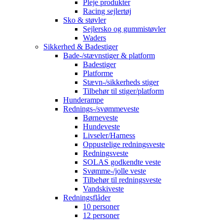
Pleje produkter
Racing sejlertøj
Sko & støvler
Sejlersko og gummistøvler
Waders
Sikkerhed & Badestiger
Bade-/stævnstiger & platform
Badestiger
Platforme
Stævn-/sikkerheds stiger
Tilbehør til stiger/platform
Hunderampe
Rednings-/svømmeveste
Børneveste
Hundeveste
Livseler/Harness
Oppustelige redningsveste
Redningsveste
SOLAS godkendte veste
Svømme-/jolle veste
Tilbehør til redningsveste
Vandskiveste
Redningsflåder
10 personer
12 personer