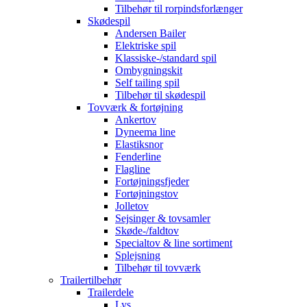
Tilbehør til rorpindsforlænger
Skødespil
Andersen Bailer
Elektriske spil
Klassiske-/standard spil
Ombygningskit
Self tailing spil
Tilbehør til skødespil
Tovværk & fortøjning
Ankertov
Dyneema line
Elastiksnor
Fenderline
Flagline
Fortøjningsfjeder
Fortøjningstov
Jolletov
Sejsinger & tovsamler
Skøde-/faldtov
Specialtov & line sortiment
Splejsning
Tilbehør til tovværk
Trailertilbehør
Trailerdele
Lys