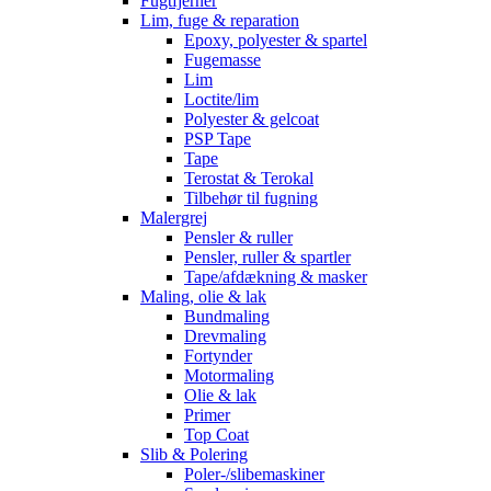
Fugtfjerner
Lim, fuge & reparation
Epoxy, polyester & spartel
Fugemasse
Lim
Loctite/lim
Polyester & gelcoat
PSP Tape
Tape
Terostat & Terokal
Tilbehør til fugning
Malergrej
Pensler & ruller
Pensler, ruller & spartler
Tape/afdækning & masker
Maling, olie & lak
Bundmaling
Drevmaling
Fortynder
Motormaling
Olie & lak
Primer
Top Coat
Slib & Polering
Poler-/slibemaskiner