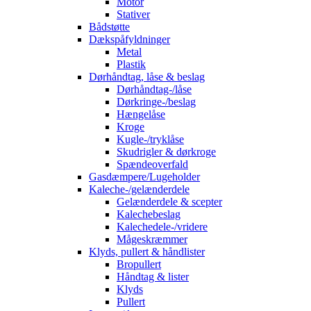
Motor
Stativer
Bådstøtte
Dækspåfyldninger
Metal
Plastik
Dørhåndtag, låse & beslag
Dørhåndtag-/låse
Dørkringe-/beslag
Hængelåse
Kroge
Kugle-/tryklåse
Skudrigler & dørkroge
Spændeoverfald
Gasdæmpere/Lugeholder
Kaleche-/gelænderdele
Gelænderdele & scepter
Kalechebeslag
Kalechedele-/vridere
Mågeskræmmer
Klyds, pullert & håndlister
Bropullert
Håndtag & lister
Klyds
Pullert