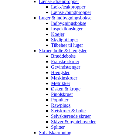
Lænse-/drænpropper
Læk-/teakpropper
Lænse-/bundpropper
Luger & indbygningsbokse
Indbygningsbokse
Inspektionsluger
Koøjer
Skylight luger
Tilbehør til luger
Skruer, bolte & hængsler
Bræddebolte
Franske skruer
Gevindstænger
Hængsler
Maskinskruer
Møtrikker
Øsken & kroge
Pinolskruer
Popnitter
Rawplugs
Sætskruer & bolte
Selvskærende skruer
Skiver & pyntehoveder
Splitter
Sol afskærmning