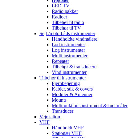
Højttaler
LED TV
Radio pakker
Radioer
Tilbehør til radio
Tilbehør til TV
Sejl-/motorbåds instrumenter
Håndholdte vindmålere
Lod instrumenter
Log instrumenter
Multi instrumenter
Repeater
Tilbehør & transducere
Vind instrumenter
Tilbehør til instrumenter
Fjernbetjening
Kabler, stik & covers
Moduler & Antenner
Mounts
Multifunktions instrument & fuel måler
Transducer
Vejrstation
VHF
Håndholdt VHF
Stationær VHF