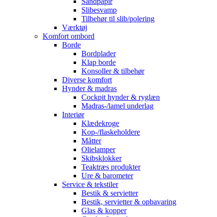
Sandpapir
Slibesvamp
Tilbehør til slib/polering
Værktøj
Komfort ombord
Borde
Bordplader
Klap borde
Konsoller & tilbehør
Diverse komfort
Hynder & madras
Cockpit hynder & ryglæn
Madras-/lamel underlag
Interiør
Klædekroge
Kop-/flaskeholdere
Måtter
Olielamper
Skibsklokker
Teaktræs produkter
Ure & barometer
Service & tekstiler
Bestik & servietter
Bestik, servietter & opbavaring
Glas & kopper