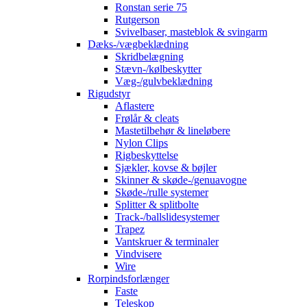
Ronstan serie 75
Rutgerson
Svivelbaser, masteblok & svingarm
Dæks-/vægbeklædning
Skridbelægning
Stævn-/kølbeskytter
Væg-/gulvbeklædning
Rigudstyr
Aflastere
Frølår & cleats
Mastetilbehør & lineløbere
Nylon Clips
Rigbeskyttelse
Sjækler, kovse & bøjler
Skinner & skøde-/genuavogne
Skøde-/rulle systemer
Splitter & splitbolte
Track-/ballslidesystemer
Trapez
Vantskruer & terminaler
Vindvisere
Wire
Rorpindsforlænger
Faste
Teleskop