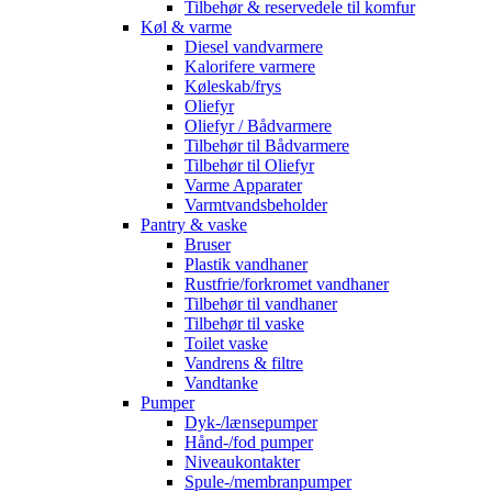
Tilbehør & reservedele til komfur
Køl & varme
Diesel vandvarmere
Kalorifere varmere
Køleskab/frys
Oliefyr
Oliefyr / Bådvarmere
Tilbehør til Bådvarmere
Tilbehør til Oliefyr
Varme Apparater
Varmtvandsbeholder
Pantry & vaske
Bruser
Plastik vandhaner
Rustfrie/forkromet vandhaner
Tilbehør til vandhaner
Tilbehør til vaske
Toilet vaske
Vandrens & filtre
Vandtanke
Pumper
Dyk-/lænsepumper
Hånd-/fod pumper
Niveaukontakter
Spule-/membranpumper