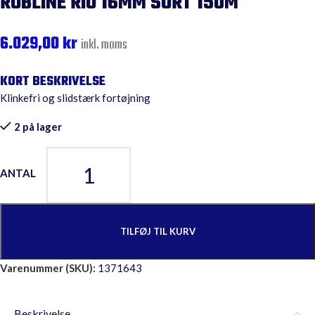
ROBLINE RIO 16MM SORT 150M
6.029,00
kr
inkl. moms
Klinkefri og slidstærk fortøjning
2 på lager
TILFØJ TIL KURV
Varenummer (SKU):
1371643
Beskrivelse