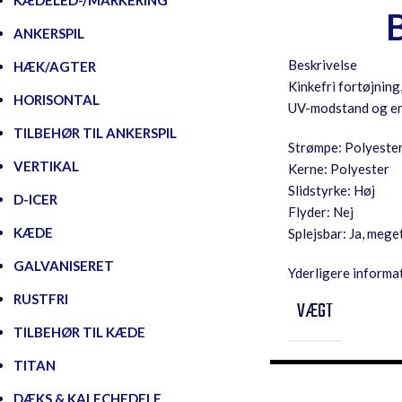
KÆDELED-/MARKERING
ANKERSPIL
Beskrivelse
HÆK/AGTER
Kinkefri fortøjnin
HORISONTAL
UV-modstand og er 
TILBEHØR TIL ANKERSPIL
Strømpe: Polyeste
VERTIKAL
Kerne: Polyester
Slidstyrke: Høj
D-ICER
Flyder: Nej
KÆDE
Splejsbar: Ja, meget
GALVANISERET
Yderligere informa
RUSTFRI
VÆGT
TILBEHØR TIL KÆDE
TITAN
DÆKS & KALECHEDELE