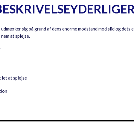
BESKRIVELSE
YDERLIGE
g, udmærker sig på grund af dens enorme modstand mod slid og dets e
nem at splejse.
r
 let at splejse
tion