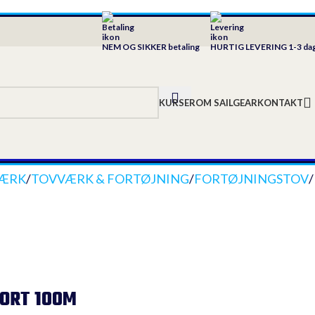
NEM OG SIKKER betaling
HURTIG LEVERING 1-3 da
KURSER
OM SAILGEAR
KONTAKT
VÆRK
/
TOVVÆRK & FORTØJNING
/
FORTØJNINGSTOV
/
SORT 100M