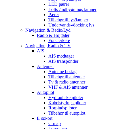
LED pærer
Lofts-/indbygnings lamper
Pærer
Tilbehør til lys/lamper
Undervands-/docking lys
Navigation & Radio/Lyd
Radio & Højttaler
Forstærkere
Navigation, Radio & TV
AIS
AIS modtager
AIS transponder
Antenner
Antenne beslag
Tilbehør til antenner
Tv & radio antenner
VHF & AIS antenner
Autopilot
Hydrauliske piloter
Kabelstyrings piloter
Rorpindspiloter
Tilbehør til autopilot
E-søkort
C-map
Lowrance