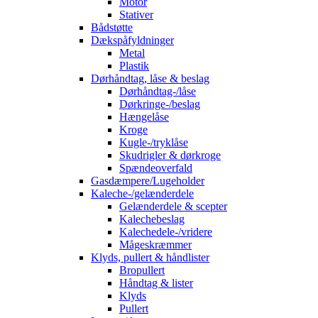
Motor
Stativer
Bådstøtte
Dækspåfyldninger
Metal
Plastik
Dørhåndtag, låse & beslag
Dørhåndtag-/låse
Dørkringe-/beslag
Hængelåse
Kroge
Kugle-/tryklåse
Skudrigler & dørkroge
Spændeoverfald
Gasdæmpere/Lugeholder
Kaleche-/gelænderdele
Gelænderdele & scepter
Kalechebeslag
Kalechedele-/vridere
Mågeskræmmer
Klyds, pullert & håndlister
Bropullert
Håndtag & lister
Klyds
Pullert