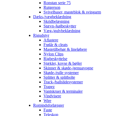
Ronstan serie 75
Rutgerson
Svivelbaser, masteblok & svingarm
Dæks-/vægbeklædning
Skridbelægning
Stævn-/kølbeskytter
Væg-/gulvbeklædning
Rigudstyr
Aflastere
Frølår & cleats
Mastetilbehør & lineløbere
Nylon Clips
Rigbeskyttelse
Sjækler, kovse & bøjler
Skinner & skøde-/genuavogne
Skøde-/rulle systemer
Splitter & splitbolte
Track-/ballslidesystemer
Trapez
Vantskruer & terminaler
Vindvisere
Wire
Rorpindsforlænger
Faste
Teleskop