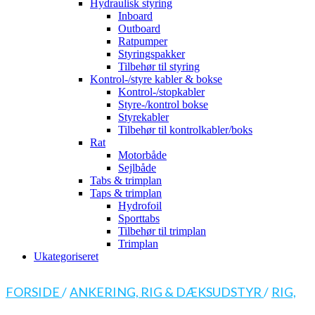
Hydraulisk styring
Inboard
Outboard
Ratpumper
Styringspakker
Tilbehør til styring
Kontrol-/styre kabler & bokse
Kontrol-/stopkabler
Styre-/kontrol bokse
Styrekabler
Tilbehør til kontrolkabler/boks
Rat
Motorbåde
Sejlbåde
Tabs & trimplan
Taps & trimplan
Hydrofoil
Sporttabs
Tilbehør til trimplan
Trimplan
Ukategoriseret
FORSIDE
/
ANKERING, RIG & DÆKSUDSTYR
/
RIG,