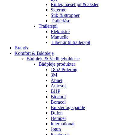
Ruller, næsehjul & aksler
Skærme
Stik & stropper
Trailerlåse
Trailerspil
Elektriske
Manuelle
Tilbehør til trailerspil
Brands
Komfort & Bådpleje
Bådpleje & Vedligeholdelse
Bådpleje produkter
1852 Polering
3M
Abnet
Autosol
BHP
Biocool
Boracol
Børster og spande
Dulon
Hempel
International
Jotun
Kanberra