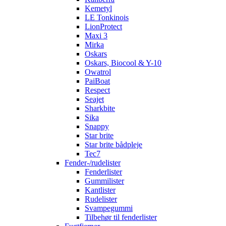
Kemetyl
LE Tonkinois
LionProtect
Maxi 3
Mirka
Oskars
Oskars, Biocool & Y-10
Owatrol
PaiBoat
Respect
Seajet
Sharkbite
Sika
Snappy
Star brite
Star brite bådpleje
Tec7
Fender-/rudelister
Fenderlister
Gummilister
Kantlister
Rudelister
Svampegummi
Tilbehør til fenderlister