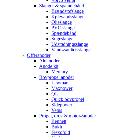
Volvo Penta
Slanger & spændebånd
Brændstofslange
Kølevandsslange
Olieslange
PVC slange
Spændebånd
Sugeslange
Udstødningsslange
Vand-/sanitetsslange
Offeranoder
Aluanoder
Anode kit
Mercury
Bovpropel anoder
Lewmar
Maxpower
QL
Quick bovpropel
Sidepower
Vetus
Propel, drev & motor-/anoder
Bennett
Bukh
Flexofold