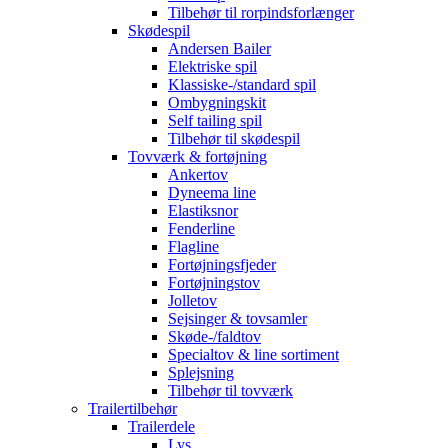
Tilbehør til rorpindsforlænger
Skødespil
Andersen Bailer
Elektriske spil
Klassiske-/standard spil
Ombygningskit
Self tailing spil
Tilbehør til skødespil
Tovværk & fortøjning
Ankertov
Dyneema line
Elastiksnor
Fenderline
Flagline
Fortøjningsfjeder
Fortøjningstov
Jolletov
Sejsinger & tovsamler
Skøde-/faldtov
Specialtov & line sortiment
Splejsning
Tilbehør til tovværk
Trailertilbehør
Trailerdele
Lys