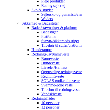
Pleje produkter
Racing sejlertøj
Sko & støvler
Sejlersko og gummistøvler
Waders
Sikkerhed & Badestiger
Bade-/stævnstiger & platform
Badestiger
Platforme
Stævn-/sikkerheds stiger
Tilbehør til stiger/platform
Hunderampe
Rednings-/svømmeveste
Børneveste
Hundeveste
Livseler/Harness
Oppustelige redningsveste
Redningsveste
SOLAS godkendte veste
Svømme-/jolle veste
Tilbehør til redningsveste
Vandskiveste
Redningsflåder
10 personer
12 personer