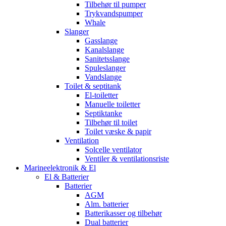
Tilbehør til pumper
Trykvandspumper
Whale
Slanger
Gasslange
Kanalslange
Sanitetsslange
Spuleslanger
Vandslange
Toilet & septitank
El-toiletter
Manuelle toiletter
Septiktanke
Tilbehør til toilet
Toilet væske & papir
Ventilation
Solcelle ventilator
Ventiler & ventilationsriste
Marineelektronik & El
El & Batterier
Batterier
AGM
Alm. batterier
Batterikasser og tilbehør
Dual batterier