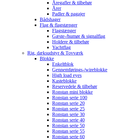
Åregafler & tilbehør
Årer
Padler & pagajer
Bådshager
Flag & flagstænger
Flagstænger
Gæste-/humør & signalflag
Holdere & tilbehør
Yachtflag
Rig, dæksudstyr & Tovværk
Blokke
Enkeltblok
Gennemførings-/wireblokke
High load eyes
Kasteblokke
Reservedele & tilbehør
Ronstan mini blokke
Ronstan serie 100
Ronstan serie 20
Ronstan serie 25
Ronstan serie 30
Ronstan serie 40
Ronstan serie 50
Ronstan serie 55
Ronstan serie 60