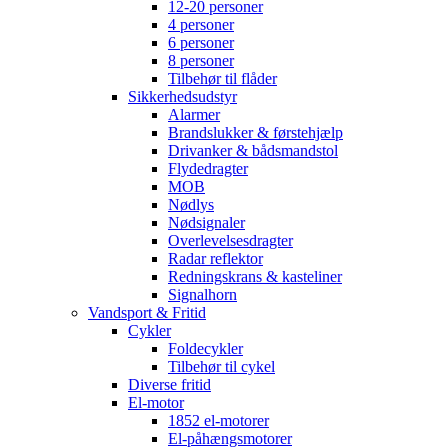
12-20 personer
4 personer
6 personer
8 personer
Tilbehør til flåder
Sikkerhedsudstyr
Alarmer
Brandslukker & førstehjælp
Drivanker & bådsmandstol
Flydedragter
MOB
Nødlys
Nødsignaler
Overlevelsesdragter
Radar reflektor
Redningskrans & kasteliner
Signalhorn
Vandsport & Fritid
Cykler
Foldecykler
Tilbehør til cykel
Diverse fritid
El-motor
1852 el-motorer
El-påhængsmotorer