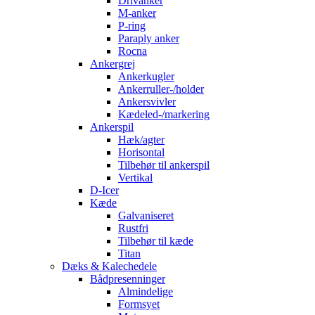
Drivanker
M-anker
P-ring
Paraply anker
Rocna
Ankergrej
Ankerkugler
Ankerruller-/holder
Ankersvivler
Kædeled-/markering
Ankerspil
Hæk/agter
Horisontal
Tilbehør til ankerspil
Vertikal
D-Icer
Kæde
Galvaniseret
Rustfri
Tilbehør til kæde
Titan
Dæks & Kalechedele
Bådpresenninger
Almindelige
Formsyet