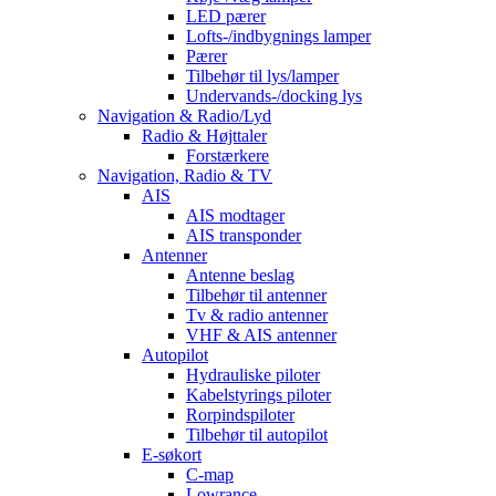
LED pærer
Lofts-/indbygnings lamper
Pærer
Tilbehør til lys/lamper
Undervands-/docking lys
Navigation & Radio/Lyd
Radio & Højttaler
Forstærkere
Navigation, Radio & TV
AIS
AIS modtager
AIS transponder
Antenner
Antenne beslag
Tilbehør til antenner
Tv & radio antenner
VHF & AIS antenner
Autopilot
Hydrauliske piloter
Kabelstyrings piloter
Rorpindspiloter
Tilbehør til autopilot
E-søkort
C-map
Lowrance