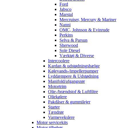
Ford
Jabsco
Marstal
Mercruiser, Mercury & Mariner
Nanni
OMC, Johnson & Evinrude
Perkins
Selva & Parsun
Sherwood
Sole Diesel
Værktøj & Diverse
Intercoolere
Kardan & udstødningsbælge
Kølevands-/impellerpumper
Lyddæmpere & Udstødning
Manifold/afgangsrør
Motortrim
Olie-/brændstof & Luftfiltre
Oliekølere
Pakdåser & gummilejer
Starter
Tændrør
Varmevekslere
Motor servicekits
Motor tilbehør