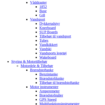
Våddragter
1852
Base
Gill
Vandsport
Dykkerudstyr
Kneeboard
SUP Boards
Tilbehør til vandsport
Tubes
Vandkikkert
Vandski
Vandsports legetøj
Wakeboard
Styring & Motortilbehør
Motordele & Tilbehør
Brændstoftanke
Benzintanke
Brændstofdunke
Tilbehør til brændstoftanke
Motor instrumenter
Amperemeter
Brændstofmåler
GPS Speed
Multifunktionsinstrumenter