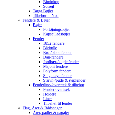
Biminitop
Solsejl
Targa Bøjler
Tilbehør til Noa
Fendere & Bøjer
Bøjer
Fortøjningsbøjer
Kapsejlladsbøjer
Fender
1852 fendere
Bådrulle
Bro-/plade fender
Dan-fendere
Jordbær-/kugle fender
Majoni fendere
Polyform fendere
Single-eye fender
Stævn-/pude & stepfender
Fenderline-/overtræk & tilbehør
Fender overtræk
Holdere
Liner
Tilbehør til fender
Flag, Årer & Bådshager
Årer, padler & pagajer