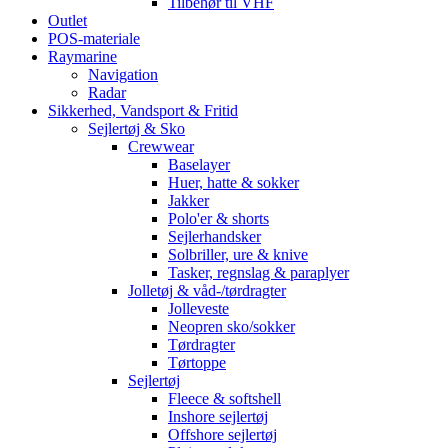
Tilbehør til VHF
Outlet
POS-materiale
Raymarine
Navigation
Radar
Sikkerhed, Vandsport & Fritid
Sejlertøj & Sko
Crewwear
Baselayer
Huer, hatte & sokker
Jakker
Polo'er & shorts
Sejlerhandsker
Solbriller, ure & knive
Tasker, regnslag & paraplyer
Jolletøj & våd-/tørdragter
Jolleveste
Neopren sko/sokker
Tørdragter
Tørtoppe
Sejlertøj
Fleece & softshell
Inshore sejlertøj
Offshore sejlertøj