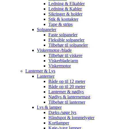
Ledning & Elkabler
Ledning & Kabler
Sikringer & holder
Stik & kontakter
Tape & strips
Solpaneler
Faste solpaneler
Fleksible solpaneler
Tilbehør til solpaneler
Viskermotor-/blade
Tilbehør til viskere
Viskerblade/arm
Viskermotor
Lanterner & Lys
Lanterner
Både op til 12 meter
Både op til 20 meter
Lanterner & nødlys
Nødlys & lanternemast
Tilbehør til lanterner
Lys & lamper
Dæks-/søge lys
Håndspot & lommelygter
Kortlamper
Køje-/væg lamper