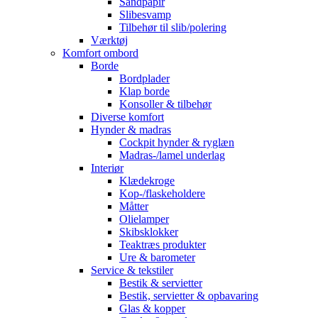
Sandpapir
Slibesvamp
Tilbehør til slib/polering
Værktøj
Komfort ombord
Borde
Bordplader
Klap borde
Konsoller & tilbehør
Diverse komfort
Hynder & madras
Cockpit hynder & ryglæn
Madras-/lamel underlag
Interiør
Klædekroge
Kop-/flaskeholdere
Måtter
Olielamper
Skibsklokker
Teaktræs produkter
Ure & barometer
Service & tekstiler
Bestik & servietter
Bestik, servietter & opbavaring
Glas & kopper