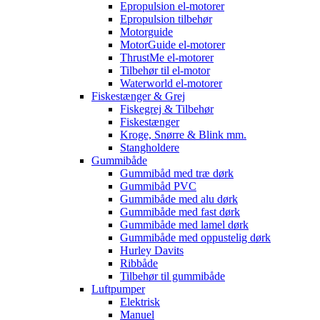
Epropulsion el-motorer
Epropulsion tilbehør
Motorguide
MotorGuide el-motorer
ThrustMe el-motorer
Tilbehør til el-motor
Waterworld el-motorer
Fiskestænger & Grej
Fiskegrej & Tilbehør
Fiskestænger
Kroge, Snørre & Blink mm.
Stangholdere
Gummibåde
Gummibåd med træ dørk
Gummibåd PVC
Gummibåde med alu dørk
Gummibåde med fast dørk
Gummibåde med lamel dørk
Gummibåde med oppustelig dørk
Hurley Davits
Ribbåde
Tilbehør til gummibåde
Luftpumper
Elektrisk
Manuel