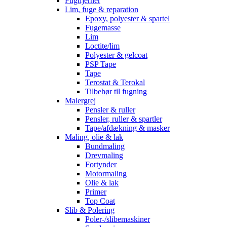
Fugtfjerner
Lim, fuge & reparation
Epoxy, polyester & spartel
Fugemasse
Lim
Loctite/lim
Polyester & gelcoat
PSP Tape
Tape
Terostat & Terokal
Tilbehør til fugning
Malergrej
Pensler & ruller
Pensler, ruller & spartler
Tape/afdækning & masker
Maling, olie & lak
Bundmaling
Drevmaling
Fortynder
Motormaling
Olie & lak
Primer
Top Coat
Slib & Polering
Poler-/slibemaskiner