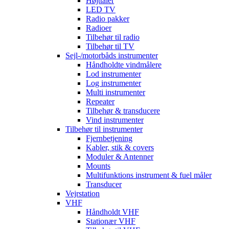
Højttaler
LED TV
Radio pakker
Radioer
Tilbehør til radio
Tilbehør til TV
Sejl-/motorbåds instrumenter
Håndholdte vindmålere
Lod instrumenter
Log instrumenter
Multi instrumenter
Repeater
Tilbehør & transducere
Vind instrumenter
Tilbehør til instrumenter
Fjernbetjening
Kabler, stik & covers
Moduler & Antenner
Mounts
Multifunktions instrument & fuel måler
Transducer
Vejrstation
VHF
Håndholdt VHF
Stationær VHF