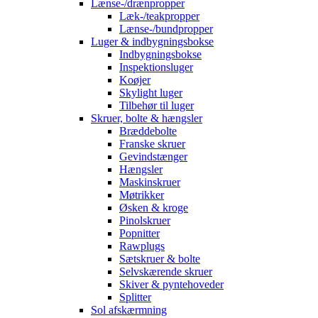
Lænse-/drænpropper
Læk-/teakpropper
Lænse-/bundpropper
Luger & indbygningsbokse
Indbygningsbokse
Inspektionsluger
Koøjer
Skylight luger
Tilbehør til luger
Skruer, bolte & hængsler
Bræddebolte
Franske skruer
Gevindstænger
Hængsler
Maskinskruer
Møtrikker
Øsken & kroge
Pinolskruer
Popnitter
Rawplugs
Sætskruer & bolte
Selvskærende skruer
Skiver & pyntehoveder
Splitter
Sol afskærmning