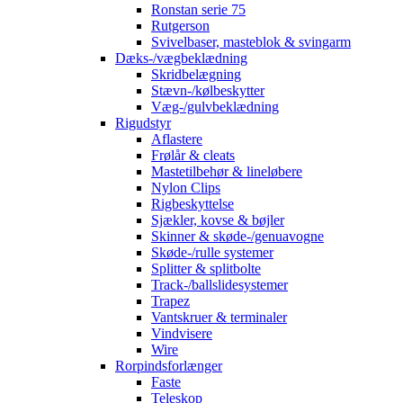
Ronstan serie 75
Rutgerson
Svivelbaser, masteblok & svingarm
Dæks-/vægbeklædning
Skridbelægning
Stævn-/kølbeskytter
Væg-/gulvbeklædning
Rigudstyr
Aflastere
Frølår & cleats
Mastetilbehør & lineløbere
Nylon Clips
Rigbeskyttelse
Sjækler, kovse & bøjler
Skinner & skøde-/genuavogne
Skøde-/rulle systemer
Splitter & splitbolte
Track-/ballslidesystemer
Trapez
Vantskruer & terminaler
Vindvisere
Wire
Rorpindsforlænger
Faste
Teleskop