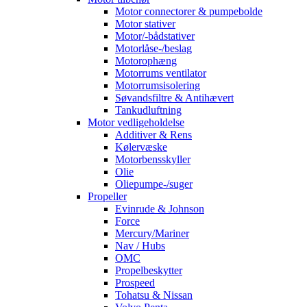
Motor connectorer & pumpebolde
Motor stativer
Motor/-bådstativer
Motorlåse-/beslag
Motorophæng
Motorrums ventilator
Motorrumsisolering
Søvandsfiltre & Antihævert
Tankudluftning
Motor vedligeholdelse
Additiver & Rens
Kølervæske
Motorbensskyller
Olie
Oliepumpe-/suger
Propeller
Evinrude & Johnson
Force
Mercury/Mariner
Nav / Hubs
OMC
Propelbeskytter
Prospeed
Tohatsu & Nissan