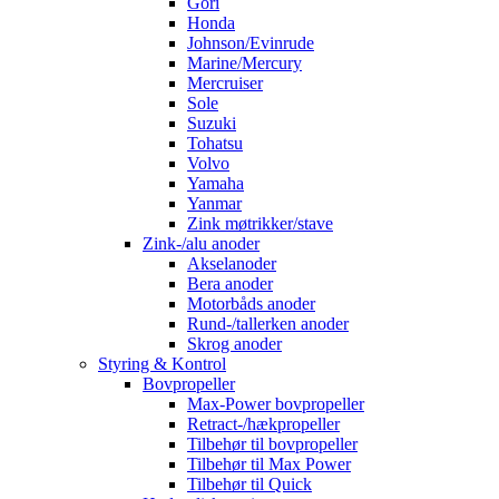
Gori
Honda
Johnson/Evinrude
Marine/Mercury
Mercruiser
Sole
Suzuki
Tohatsu
Volvo
Yamaha
Yanmar
Zink møtrikker/stave
Zink-/alu anoder
Akselanoder
Bera anoder
Motorbåds anoder
Rund-/tallerken anoder
Skrog anoder
Styring & Kontrol
Bovpropeller
Max-Power bovpropeller
Retract-/hækpropeller
Tilbehør til bovpropeller
Tilbehør til Max Power
Tilbehør til Quick