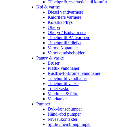
Tilbehør & reservedele til komfur
Køl & varme
Diesel vandvarmere
Kalorifere varmere
Køleskab/frys
Oliefyr
Oliefyr / Bådvarmere
Tilbehør til Bådvarmere
Tilbehør til Oliefyr
Varme Apparater
Varmtvandsbeholder
Pantry & vaske
Bruser
Plastik vandhaner
Rustfrie/forkromet vandhaner
Tilbehør til vandhaner
Tilbehør til vaske
Toilet vaske
Vandrens & filtre
Vandtanke
Pumper
Dyk-/lænsepumper
Hånd-/fod pumper
Niveaukontakter
Spule-/membranpumper