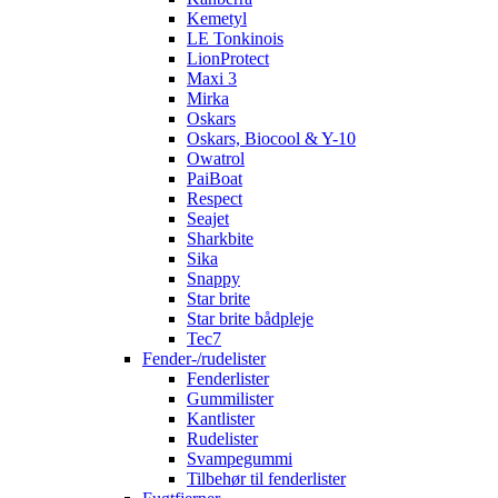
Kemetyl
LE Tonkinois
LionProtect
Maxi 3
Mirka
Oskars
Oskars, Biocool & Y-10
Owatrol
PaiBoat
Respect
Seajet
Sharkbite
Sika
Snappy
Star brite
Star brite bådpleje
Tec7
Fender-/rudelister
Fenderlister
Gummilister
Kantlister
Rudelister
Svampegummi
Tilbehør til fenderlister