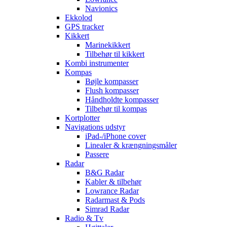
Navionics
Ekkolod
GPS tracker
Kikkert
Marinekikkert
Tilbehør til kikkert
Kombi instrumenter
Kompas
Bøjle kompasser
Flush kompasser
Håndholdte kompasser
Tilbehør til kompas
Kortplotter
Navigations udstyr
iPad-/iPhone cover
Linealer & krængningsmåler
Passere
Radar
B&G Radar
Kabler & tilbehør
Lowrance Radar
Radarmast & Pods
Simrad Radar
Radio & Tv