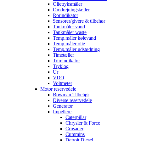
Olietryksmåler
Omdrejningstæller
Rorindikator
Sensorer/givere & tilbehør
Tankmåler vand
Tankmåler waste
Temp.måler kølevand
Temp.måler olie
Temp.måler udstødning
Timetæller
Trimindikator
Tryklog
Ur
VDO
Voltmeter
Motor reservedele
Bowman Tilbehør
Diverse reservedele
Generator
Impellere
Caterpillar
Chrysler & Force
Crusader
Cummins
Detroit Diesel