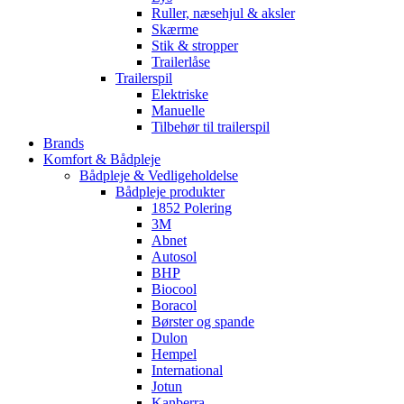
Ruller, næsehjul & aksler
Skærme
Stik & stropper
Trailerlåse
Trailerspil
Elektriske
Manuelle
Tilbehør til trailerspil
Brands
Komfort & Bådpleje
Bådpleje & Vedligeholdelse
Bådpleje produkter
1852 Polering
3M
Abnet
Autosol
BHP
Biocool
Boracol
Børster og spande
Dulon
Hempel
International
Jotun
Kanberra