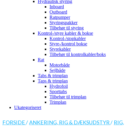
Hydraulisk styring
Inboard
Outboard
Ratpumper
Styringspakker
Tilbehør til styring
Kontrol-/styre kabler & bokse
Kontrol-/stopkabler
Styre-/kontrol bokse
Styrekabler
Tilbehør til kontrolkabler/boks
Rat
Motorbåde
Sejlbåde
Tabs & trimplan
Taps & trimplan
Hydrofoil
Sporttabs
Tilbehør til trimplan
Trimplan
Ukategoriseret
FORSIDE
/
ANKERING, RIG & DÆKSUDSTYR
/
RIG,