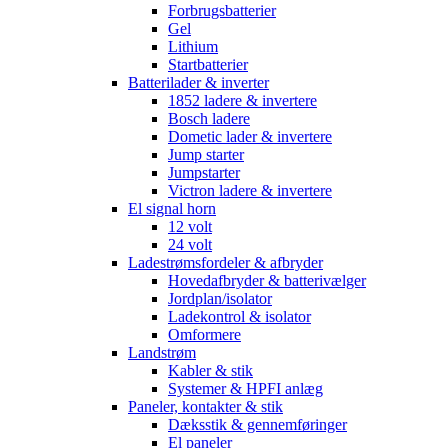
Forbrugsbatterier
Gel
Lithium
Startbatterier
Batterilader & inverter
1852 ladere & invertere
Bosch ladere
Dometic lader & invertere
Jump starter
Jumpstarter
Victron ladere & invertere
El signal horn
12 volt
24 volt
Ladestrømsfordeler & afbryder
Hovedafbryder & batterivælger
Jordplan/isolator
Ladekontrol & isolator
Omformere
Landstrøm
Kabler & stik
Systemer & HPFI anlæg
Paneler, kontakter & stik
Dæksstik & gennemføringer
El paneler