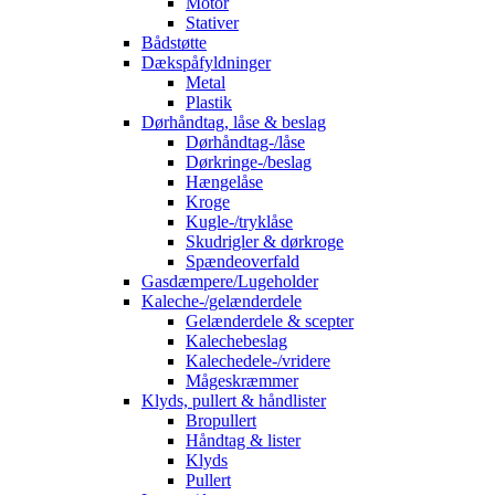
Motor
Stativer
Bådstøtte
Dækspåfyldninger
Metal
Plastik
Dørhåndtag, låse & beslag
Dørhåndtag-/låse
Dørkringe-/beslag
Hængelåse
Kroge
Kugle-/tryklåse
Skudrigler & dørkroge
Spændeoverfald
Gasdæmpere/Lugeholder
Kaleche-/gelænderdele
Gelænderdele & scepter
Kalechebeslag
Kalechedele-/vridere
Mågeskræmmer
Klyds, pullert & håndlister
Bropullert
Håndtag & lister
Klyds
Pullert