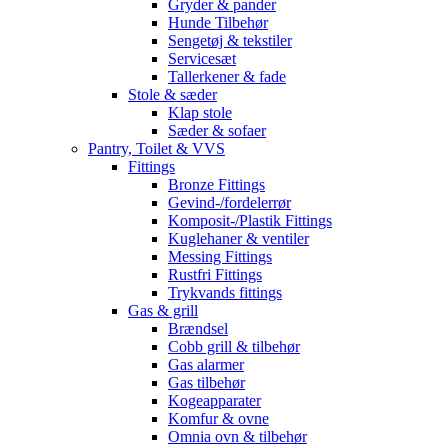
Gryder & pander
Hunde Tilbehør
Sengetøj & tekstiler
Servicesæt
Tallerkener & fade
Stole & sæder
Klap stole
Sæder & sofaer
Pantry, Toilet & VVS
Fittings
Bronze Fittings
Gevind-/fordelerrør
Komposit-/Plastik Fittings
Kuglehaner & ventiler
Messing Fittings
Rustfri Fittings
Trykvands fittings
Gas & grill
Brændsel
Cobb grill & tilbehør
Gas alarmer
Gas tilbehør
Kogeapparater
Komfur & ovne
Omnia ovn & tilbehør