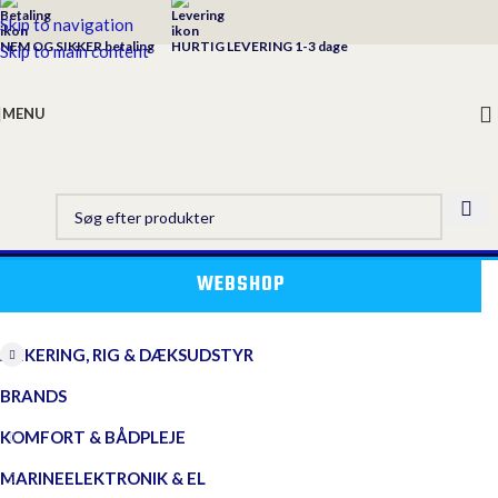
Skip to navigation
NEM OG SIKKER betaling
HURTIG LEVERING 1-3 dage
Skip to main content
MENU
WEBSHOP
ANKERING, RIG & DÆKSUDSTYR
BRANDS
KOMFORT & BÅDPLEJE
MARINEELEKTRONIK & EL