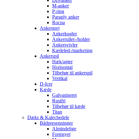
Drivanker
M-anker
P-ring
Paraply anker
Rocna
Ankergrej
Ankerkugler
Ankerruller-/holder
Ankersvivler
Kædeled-/markering
Ankerspil
Hæk/agter
Horisontal
Tilbehør til ankerspil
Vertikal
D-Icer
Kæde
Galvaniseret
Rustfri
Tilbehør til kæde
Titan
Dæks & Kalechedele
Bådpresenninger
Almindelige
Formsyet