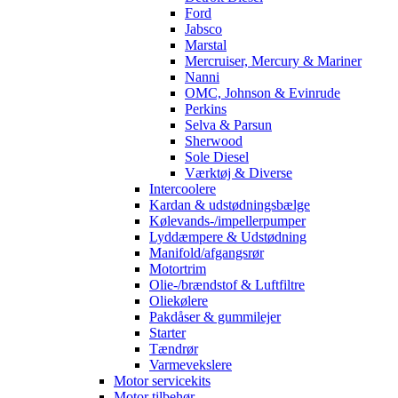
Ford
Jabsco
Marstal
Mercruiser, Mercury & Mariner
Nanni
OMC, Johnson & Evinrude
Perkins
Selva & Parsun
Sherwood
Sole Diesel
Værktøj & Diverse
Intercoolere
Kardan & udstødningsbælge
Kølevands-/impellerpumper
Lyddæmpere & Udstødning
Manifold/afgangsrør
Motortrim
Olie-/brændstof & Luftfiltre
Oliekølere
Pakdåser & gummilejer
Starter
Tændrør
Varmevekslere
Motor servicekits
Motor tilbehør