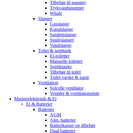
Tilbehør til pumper
Trykvandspumper
Whale
Slanger
Gasslange
Kanalslange
Sanitetsslange
Spuleslanger
Vandslange
Toilet & septitank
El-toiletter
Manuelle toiletter
Septiktanke
Tilbehør til toilet
Toilet væske & papir
Ventilation
Solcelle ventilator
Ventiler & ventilationsriste
Marineelektronik & El
El & Batterier
Batterier
AGM
Alm. batterier
Batterikasser og tilbehør
Dual batterier