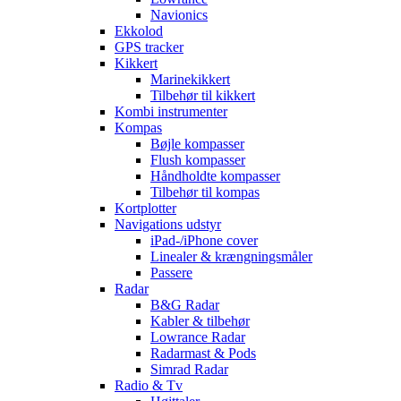
Navionics
Ekkolod
GPS tracker
Kikkert
Marinekikkert
Tilbehør til kikkert
Kombi instrumenter
Kompas
Bøjle kompasser
Flush kompasser
Håndholdte kompasser
Tilbehør til kompas
Kortplotter
Navigations udstyr
iPad-/iPhone cover
Linealer & krængningsmåler
Passere
Radar
B&G Radar
Kabler & tilbehør
Lowrance Radar
Radarmast & Pods
Simrad Radar
Radio & Tv