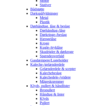
Motor
Stativer
Bådstøtte
Dækspåfyldninger
Metal
Plastik
Dørhåndtag, låse & beslag
Dørhåndtag-/låse
Dørkringe-/beslag
Hængelåse
Kroge
Kugle-/tryklåse
Skudrigler & dørkroge
Spændeoverfald
Gasdæmpere/Lugeholder
Kaleche-/gelænderdele
Gelænderdele & scepter
Kalechebeslag
Kalechedele-/vridere
Mågeskræmmer
Klyds, pullert & håndlister
Bropullert
Håndtag & lister
Klyds
Pullert