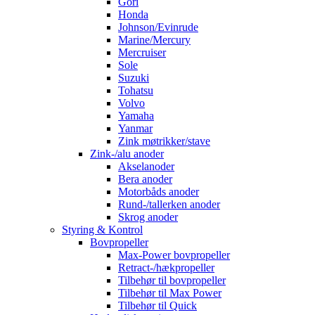
Gori
Honda
Johnson/Evinrude
Marine/Mercury
Mercruiser
Sole
Suzuki
Tohatsu
Volvo
Yamaha
Yanmar
Zink møtrikker/stave
Zink-/alu anoder
Akselanoder
Bera anoder
Motorbåds anoder
Rund-/tallerken anoder
Skrog anoder
Styring & Kontrol
Bovpropeller
Max-Power bovpropeller
Retract-/hækpropeller
Tilbehør til bovpropeller
Tilbehør til Max Power
Tilbehør til Quick