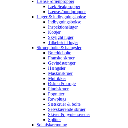
Lænse-/drænpropper
Læk-/teakpropper
Lænse-/bundpropper
Luger & indbygningsbokse
Indbygningsbokse
Inspektionsluger
Koøjer
Skylight luger
Tilbehør til luger
Skruer, bolte & hængsler
Bræddebolte
Franske skruer
Gevindstænger
Hængsler
Maskinskruer
Møtrikker
Øsken & kroge
Pinolskruer
Popnitter
Rawplugs
Sætskruer & bolte
Selvskærende skruer
Skiver & pyntehoveder
Splitter
Sol afskærmning