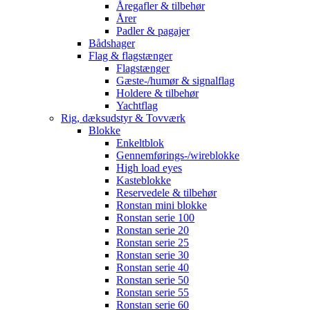
Åregafler & tilbehør
Årer
Padler & pagajer
Bådshager
Flag & flagstænger
Flagstænger
Gæste-/humør & signalflag
Holdere & tilbehør
Yachtflag
Rig, dæksudstyr & Tovværk
Blokke
Enkeltblok
Gennemførings-/wireblokke
High load eyes
Kasteblokke
Reservedele & tilbehør
Ronstan mini blokke
Ronstan serie 100
Ronstan serie 20
Ronstan serie 25
Ronstan serie 30
Ronstan serie 40
Ronstan serie 50
Ronstan serie 55
Ronstan serie 60