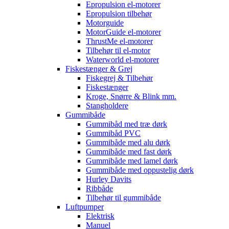
Epropulsion el-motorer
Epropulsion tilbehør
Motorguide
MotorGuide el-motorer
ThrustMe el-motorer
Tilbehør til el-motor
Waterworld el-motorer
Fiskestænger & Grej
Fiskegrej & Tilbehør
Fiskestænger
Kroge, Snørre & Blink mm.
Stangholdere
Gummibåde
Gummibåd med træ dørk
Gummibåd PVC
Gummibåde med alu dørk
Gummibåde med fast dørk
Gummibåde med lamel dørk
Gummibåde med oppustelig dørk
Hurley Davits
Ribbåde
Tilbehør til gummibåde
Luftpumper
Elektrisk
Manuel