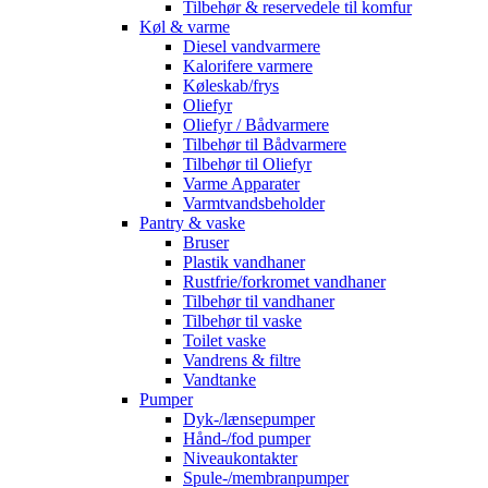
Tilbehør & reservedele til komfur
Køl & varme
Diesel vandvarmere
Kalorifere varmere
Køleskab/frys
Oliefyr
Oliefyr / Bådvarmere
Tilbehør til Bådvarmere
Tilbehør til Oliefyr
Varme Apparater
Varmtvandsbeholder
Pantry & vaske
Bruser
Plastik vandhaner
Rustfrie/forkromet vandhaner
Tilbehør til vandhaner
Tilbehør til vaske
Toilet vaske
Vandrens & filtre
Vandtanke
Pumper
Dyk-/lænsepumper
Hånd-/fod pumper
Niveaukontakter
Spule-/membranpumper