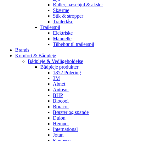
Ruller, næsehjul & aksler
Skærme
Stik & stropper
Trailerlåse
Trailerspil
Elektriske
Manuelle
Tilbehør til trailerspil
Brands
Komfort & Bådpleje
Bådpleje & Vedligeholdelse
Bådpleje produkter
1852 Polering
3M
Abnet
Autosol
BHP
Biocool
Boracol
Børster og spande
Dulon
Hempel
International
Jotun
Kanberra