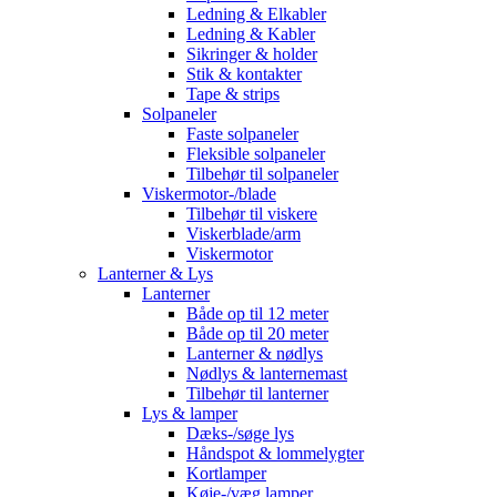
Ledning & Elkabler
Ledning & Kabler
Sikringer & holder
Stik & kontakter
Tape & strips
Solpaneler
Faste solpaneler
Fleksible solpaneler
Tilbehør til solpaneler
Viskermotor-/blade
Tilbehør til viskere
Viskerblade/arm
Viskermotor
Lanterner & Lys
Lanterner
Både op til 12 meter
Både op til 20 meter
Lanterner & nødlys
Nødlys & lanternemast
Tilbehør til lanterner
Lys & lamper
Dæks-/søge lys
Håndspot & lommelygter
Kortlamper
Køje-/væg lamper