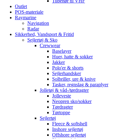
Tilbehør til VHF
Outlet
POS-materiale
Raymarine
Navigation
Radar
Sikkerhed, Vandsport & Fritid
Sejlertøj & Sko
Crewwear
Baselayer
Huer, hatte & sokker
Jakker
Polo'er & shorts
Sejlerhandsker
Solbriller, ure & knive
Tasker, regnslag & paraplyer
Jolletøj & våd-/tørdragter
Jolleveste
Neopren sko/sokker
Tørdragter
Tørtoppe
Sejlertøj
Fleece & softshell
Inshore sejlertøj
Offshore sejlertøj