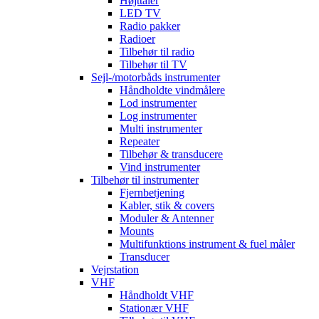
Højttaler
LED TV
Radio pakker
Radioer
Tilbehør til radio
Tilbehør til TV
Sejl-/motorbåds instrumenter
Håndholdte vindmålere
Lod instrumenter
Log instrumenter
Multi instrumenter
Repeater
Tilbehør & transducere
Vind instrumenter
Tilbehør til instrumenter
Fjernbetjening
Kabler, stik & covers
Moduler & Antenner
Mounts
Multifunktions instrument & fuel måler
Transducer
Vejrstation
VHF
Håndholdt VHF
Stationær VHF