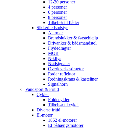
12-20 personer
4 personer
6 personer
8 personer
Tilbehør til flåder
Sikkerhedsudstyr
Alarmer
Brandslukker & førstehjælp
Drivanker & bådsmandstol
Flydedragter
MOB
Nødlys
Nødsignaler
Overlevelsesdragter
Radar reflektor
Redningskrans & kasteliner
Signalhorn
Vandsport & Fritid
Cykler
Foldecykler
Tilbehør til cykel
Diverse fritid
El-motor
1852 el-motorer
El-påhængsmotorer