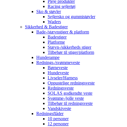
Pleje produkter
Racing sejlertøj
Sko & støvler
Sejlersko og gummistøvler
Waders
Sikkerhed & Badestiger
Bade-/stævnstiger & platform
Badestiger
Platforme
Stævn-/sikkerheds stiger
Tilbehør til stiger/platform
Hunderampe
Rednings-/svømmeveste
Børneveste
Hundeveste
Livseler/Harness
Oppustelige redningsveste
Redningsveste
SOLAS godkendte veste
Svømme-/jolle veste
Tilbehør til redningsveste
Vandskiveste
Redningsflåder
10 personer
12 personer