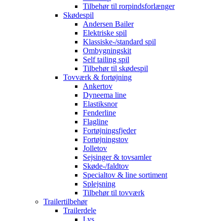
Tilbehør til rorpindsforlænger
Skødespil
Andersen Bailer
Elektriske spil
Klassiske-/standard spil
Ombygningskit
Self tailing spil
Tilbehør til skødespil
Tovværk & fortøjning
Ankertov
Dyneema line
Elastiksnor
Fenderline
Flagline
Fortøjningsfjeder
Fortøjningstov
Jolletov
Sejsinger & tovsamler
Skøde-/faldtov
Specialtov & line sortiment
Splejsning
Tilbehør til tovværk
Trailertilbehør
Trailerdele
Lys