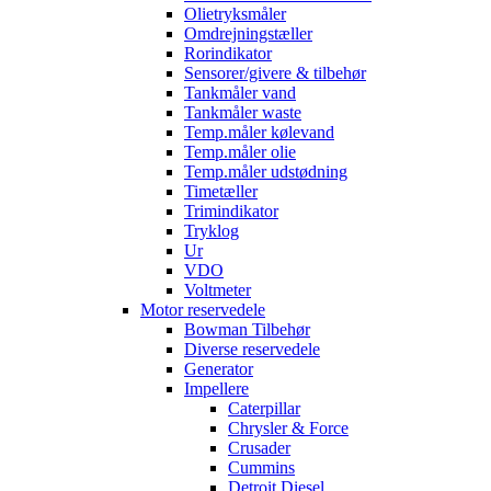
Olietryksmåler
Omdrejningstæller
Rorindikator
Sensorer/givere & tilbehør
Tankmåler vand
Tankmåler waste
Temp.måler kølevand
Temp.måler olie
Temp.måler udstødning
Timetæller
Trimindikator
Tryklog
Ur
VDO
Voltmeter
Motor reservedele
Bowman Tilbehør
Diverse reservedele
Generator
Impellere
Caterpillar
Chrysler & Force
Crusader
Cummins
Detroit Diesel