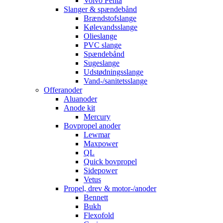
Volvo Penta
Slanger & spændebånd
Brændstofslange
Kølevandsslange
Olieslange
PVC slange
Spændebånd
Sugeslange
Udstødningsslange
Vand-/sanitetsslange
Offeranoder
Aluanoder
Anode kit
Mercury
Bovpropel anoder
Lewmar
Maxpower
QL
Quick bovpropel
Sidepower
Vetus
Propel, drev & motor-/anoder
Bennett
Bukh
Flexofold