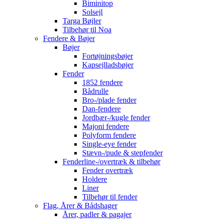
Biminitop
Solsejl
Targa Bøjler
Tilbehør til Noa
Fendere & Bøjer
Bøjer
Fortøjningsbøjer
Kapsejlladsbøjer
Fender
1852 fendere
Bådrulle
Bro-/plade fender
Dan-fendere
Jordbær-/kugle fender
Majoni fendere
Polyform fendere
Single-eye fender
Stævn-/pude & stepfender
Fenderline-/overtræk & tilbehør
Fender overtræk
Holdere
Liner
Tilbehør til fender
Flag, Årer & Bådshager
Årer, padler & pagajer