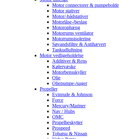
Motor connectorer & pumpebolde
Motor stativer
Motor/-bådstativer
Motorlåse-/beslag
Motorophæng
Motorrums ventilator
Motorrumsisolering
Søvandsfiltre & Antihævert
Tankudluftning
Motor vedligeholdelse
Additiver & Rens
Kølervæske
Motorbensskyller
Olie
Oliepumpe-/suger
Propeller
Evinrude & Johnson
Force
Mercury/Mariner
Nav / Hubs
OMC
Propelbeskytter
Prospeed
Tohatsu & Nissan