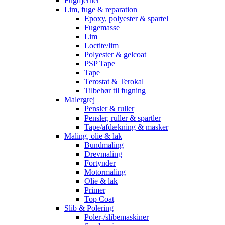
Fugtfjerner
Lim, fuge & reparation
Epoxy, polyester & spartel
Fugemasse
Lim
Loctite/lim
Polyester & gelcoat
PSP Tape
Tape
Terostat & Terokal
Tilbehør til fugning
Malergrej
Pensler & ruller
Pensler, ruller & spartler
Tape/afdækning & masker
Maling, olie & lak
Bundmaling
Drevmaling
Fortynder
Motormaling
Olie & lak
Primer
Top Coat
Slib & Polering
Poler-/slibemaskiner