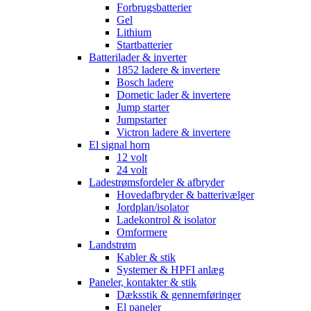
Forbrugsbatterier
Gel
Lithium
Startbatterier
Batterilader & inverter
1852 ladere & invertere
Bosch ladere
Dometic lader & invertere
Jump starter
Jumpstarter
Victron ladere & invertere
El signal horn
12 volt
24 volt
Ladestrømsfordeler & afbryder
Hovedafbryder & batterivælger
Jordplan/isolator
Ladekontrol & isolator
Omformere
Landstrøm
Kabler & stik
Systemer & HPFI anlæg
Paneler, kontakter & stik
Dæksstik & gennemføringer
El paneler