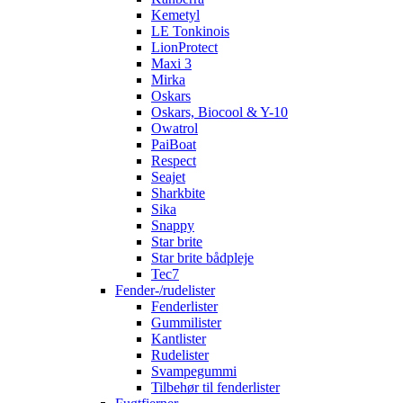
Kemetyl
LE Tonkinois
LionProtect
Maxi 3
Mirka
Oskars
Oskars, Biocool & Y-10
Owatrol
PaiBoat
Respect
Seajet
Sharkbite
Sika
Snappy
Star brite
Star brite bådpleje
Tec7
Fender-/rudelister
Fenderlister
Gummilister
Kantlister
Rudelister
Svampegummi
Tilbehør til fenderlister