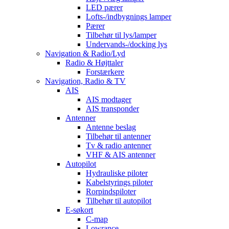
LED pærer
Lofts-/indbygnings lamper
Pærer
Tilbehør til lys/lamper
Undervands-/docking lys
Navigation & Radio/Lyd
Radio & Højttaler
Forstærkere
Navigation, Radio & TV
AIS
AIS modtager
AIS transponder
Antenner
Antenne beslag
Tilbehør til antenner
Tv & radio antenner
VHF & AIS antenner
Autopilot
Hydrauliske piloter
Kabelstyrings piloter
Rorpindspiloter
Tilbehør til autopilot
E-søkort
C-map
Lowrance