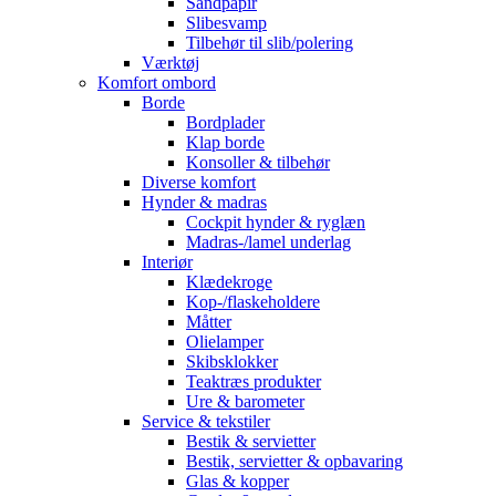
Sandpapir
Slibesvamp
Tilbehør til slib/polering
Værktøj
Komfort ombord
Borde
Bordplader
Klap borde
Konsoller & tilbehør
Diverse komfort
Hynder & madras
Cockpit hynder & ryglæn
Madras-/lamel underlag
Interiør
Klædekroge
Kop-/flaskeholdere
Måtter
Olielamper
Skibsklokker
Teaktræs produkter
Ure & barometer
Service & tekstiler
Bestik & servietter
Bestik, servietter & opbavaring
Glas & kopper