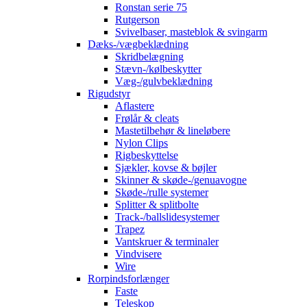
Ronstan serie 75
Rutgerson
Svivelbaser, masteblok & svingarm
Dæks-/vægbeklædning
Skridbelægning
Stævn-/kølbeskytter
Væg-/gulvbeklædning
Rigudstyr
Aflastere
Frølår & cleats
Mastetilbehør & lineløbere
Nylon Clips
Rigbeskyttelse
Sjækler, kovse & bøjler
Skinner & skøde-/genuavogne
Skøde-/rulle systemer
Splitter & splitbolte
Track-/ballslidesystemer
Trapez
Vantskruer & terminaler
Vindvisere
Wire
Rorpindsforlænger
Faste
Teleskop