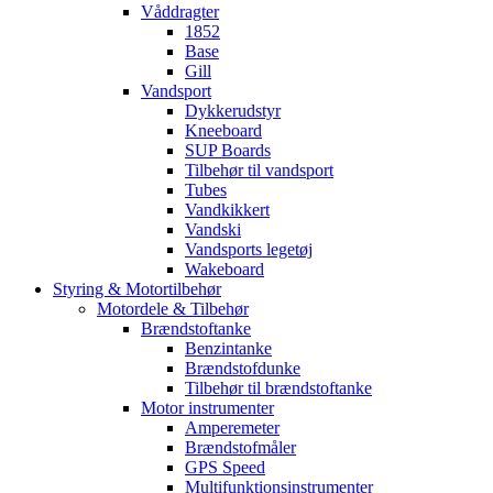
Våddragter
1852
Base
Gill
Vandsport
Dykkerudstyr
Kneeboard
SUP Boards
Tilbehør til vandsport
Tubes
Vandkikkert
Vandski
Vandsports legetøj
Wakeboard
Styring & Motortilbehør
Motordele & Tilbehør
Brændstoftanke
Benzintanke
Brændstofdunke
Tilbehør til brændstoftanke
Motor instrumenter
Amperemeter
Brændstofmåler
GPS Speed
Multifunktionsinstrumenter