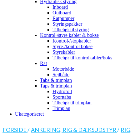
Hydraulisk styring
Inboard
Outboard
Ratpumper
Styringspakker
Tilbehør til styring
Kontrol-/styre kabler & bokse
Kontrol-/stopkabler
Styre-/kontrol bokse
Styrekabler
Tilbehør til kontrolkabler/boks
Rat
Motorbåde
Sejlbåde
Tabs & trimplan
Taps & trimplan
Hydrofoil
Sporttabs
Tilbehør til trimplan
Trimplan
Ukategoriseret
FORSIDE
/
ANKERING, RIG & DÆKSUDSTYR
/
RIG,