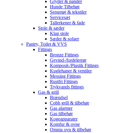
Gryder & pander
Hunde Tilbehør
Sengetøj & tekstiler
Servicesæt
Tallerkener & fade
Stole & sæder
Klap stole
Sæder & sofaer
Pantry, Toilet & VVS
Fittings
Bronze Fittings
Gevind-/fordelerrør
Komposit-/Plastik Fittings
Kuglehaner & ventiler
Messing Fittings
Rustfri Fittings
Trykvands fittings
Gas & grill
Brændsel
Cobb grill & tilbehør
Gas alarmer
Gas tilbehør
Kogeapparater
Komfur & ovne
Omnia ovn & tilbehør