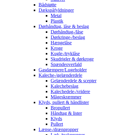
Bådstøtte
Dækspåfyldninger
Metal
Plastik
Dørhåndtag, låse & beslag
Dørhåndtag-/låse
Dørkringe-/beslag
Hængelåse
Kroge
Kugle-/tryklåse
Skudrigler & dørkroge
Spændeoverfald
Gasdæmpere/Lugeholder
Kaleche-/gelænderdele
Gelænderdele & scepter
Kalechebeslag
Kalechedele-/vridere
Mågeskræmmer
Klyds, pullert & håndlister
Bropullert
Håndtag & lister
Klyds
Pullert
Lænse-/drænpropper
Læk-/teakpropper