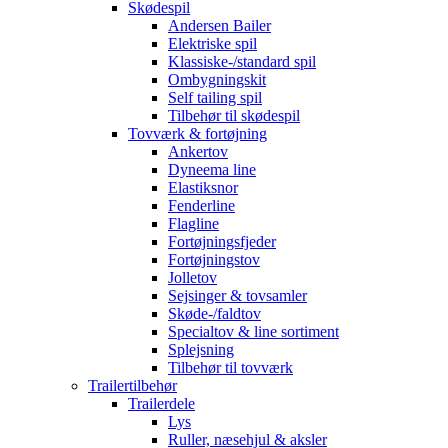
Skødespil
Andersen Bailer
Elektriske spil
Klassiske-/standard spil
Ombygningskit
Self tailing spil
Tilbehør til skødespil
Tovværk & fortøjning
Ankertov
Dyneema line
Elastiksnor
Fenderline
Flagline
Fortøjningsfjeder
Fortøjningstov
Jolletov
Sejsinger & tovsamler
Skøde-/faldtov
Specialtov & line sortiment
Splejsning
Tilbehør til tovværk
Trailertilbehør
Trailerdele
Lys
Ruller, næsehjul & aksler