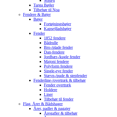
Solsejl
Targa Bøjler
Tilbehør til Noa
Fendere & Bøjer
Bøjer
Fortøjningsbøjer
Kapsejlladsbøjer
Fender
1852 fendere
Bådrulle
Bro-/plade fender
Dan-fendere
Jordbær-/kugle fender
Majoni fendere
Polyform fendere
Single-eye fender
Stævn-/pude & stepfender
Fenderline-/overtræk & tilbehør
Fender overtræk
Holdere
Liner
Tilbehør til fender
Flag, Årer & Bådshager
Årer, padler & pagajer
Åregafler & tilbehør