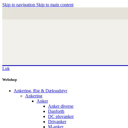
Skip to navigation
Skip to main content
Luk
Webshop
Ankering, Rig & Dæksudstyr
Ankering
Anker
Anker diverse
Danforth
DC plovanker
Drivanker
M-anker