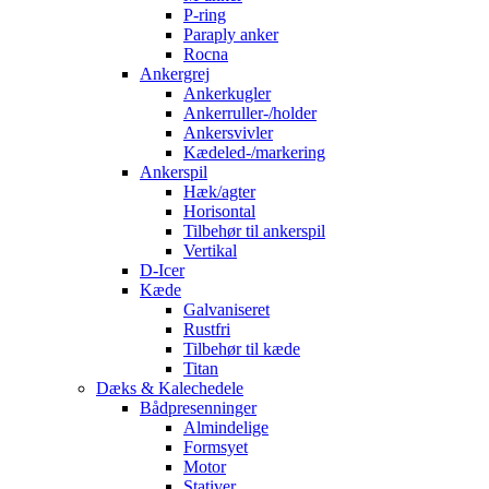
P-ring
Paraply anker
Rocna
Ankergrej
Ankerkugler
Ankerruller-/holder
Ankersvivler
Kædeled-/markering
Ankerspil
Hæk/agter
Horisontal
Tilbehør til ankerspil
Vertikal
D-Icer
Kæde
Galvaniseret
Rustfri
Tilbehør til kæde
Titan
Dæks & Kalechedele
Bådpresenninger
Almindelige
Formsyet
Motor
Stativer