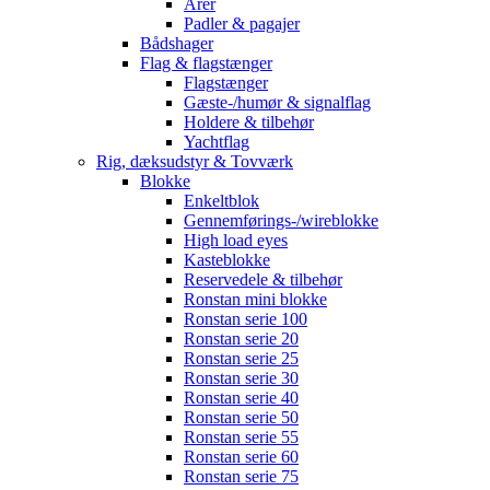
Årer
Padler & pagajer
Bådshager
Flag & flagstænger
Flagstænger
Gæste-/humør & signalflag
Holdere & tilbehør
Yachtflag
Rig, dæksudstyr & Tovværk
Blokke
Enkeltblok
Gennemførings-/wireblokke
High load eyes
Kasteblokke
Reservedele & tilbehør
Ronstan mini blokke
Ronstan serie 100
Ronstan serie 20
Ronstan serie 25
Ronstan serie 30
Ronstan serie 40
Ronstan serie 50
Ronstan serie 55
Ronstan serie 60
Ronstan serie 75