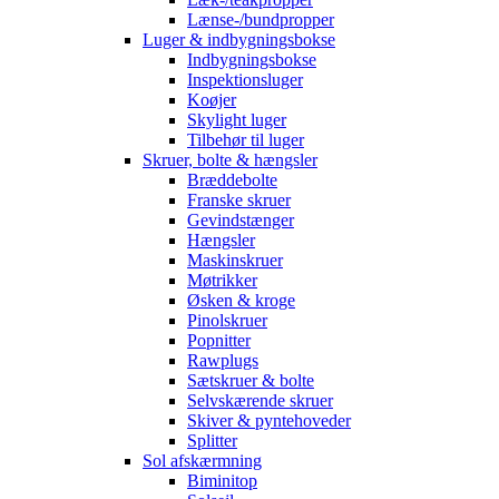
Lænse-/bundpropper
Luger & indbygningsbokse
Indbygningsbokse
Inspektionsluger
Koøjer
Skylight luger
Tilbehør til luger
Skruer, bolte & hængsler
Bræddebolte
Franske skruer
Gevindstænger
Hængsler
Maskinskruer
Møtrikker
Øsken & kroge
Pinolskruer
Popnitter
Rawplugs
Sætskruer & bolte
Selvskærende skruer
Skiver & pyntehoveder
Splitter
Sol afskærmning
Biminitop