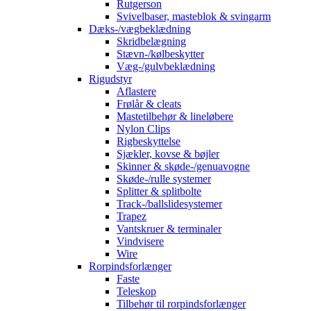
Rutgerson
Svivelbaser, masteblok & svingarm
Dæks-/vægbeklædning
Skridbelægning
Stævn-/kølbeskytter
Væg-/gulvbeklædning
Rigudstyr
Aflastere
Frølår & cleats
Mastetilbehør & lineløbere
Nylon Clips
Rigbeskyttelse
Sjækler, kovse & bøjler
Skinner & skøde-/genuavogne
Skøde-/rulle systemer
Splitter & splitbolte
Track-/ballslidesystemer
Trapez
Vantskruer & terminaler
Vindvisere
Wire
Rorpindsforlænger
Faste
Teleskop
Tilbehør til rorpindsforlænger