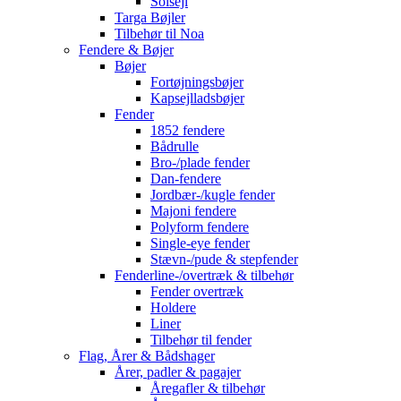
Solsejl
Targa Bøjler
Tilbehør til Noa
Fendere & Bøjer
Bøjer
Fortøjningsbøjer
Kapsejlladsbøjer
Fender
1852 fendere
Bådrulle
Bro-/plade fender
Dan-fendere
Jordbær-/kugle fender
Majoni fendere
Polyform fendere
Single-eye fender
Stævn-/pude & stepfender
Fenderline-/overtræk & tilbehør
Fender overtræk
Holdere
Liner
Tilbehør til fender
Flag, Årer & Bådshager
Årer, padler & pagajer
Åregafler & tilbehør