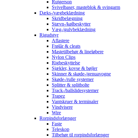
Rutgerson
Svivelbaser, masteblok & svingarm
Dæks-/vægbeklædning
Skridbelægning
Stævn-/kølbeskytter
Væg-/gulvbeklædning
Rigudstyr
Aflastere
Frølår & cleats
Mastetilbehør & lineløbere
Nylon Clips
Rigbeskyttelse
Sjækler, kovse & bøjler
Skinner & skøde-/genuavogne
Skøde-/rulle systemer
Splitter & splitbolte
Track-/ballslidesystemer
Trapez
Vantskruer & terminaler
Vindvisere
Wire
Rorpindsforlænger
Faste
Teleskop
Tilbehør til rorpindsforlænger