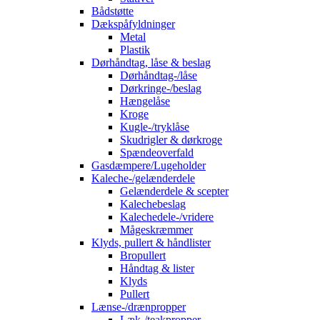
Bådstøtte
Dækspåfyldninger
Metal
Plastik
Dørhåndtag, låse & beslag
Dørhåndtag-/låse
Dørkringe-/beslag
Hængelåse
Kroge
Kugle-/tryklåse
Skudrigler & dørkroge
Spændeoverfald
Gasdæmpere/Lugeholder
Kaleche-/gelænderdele
Gelænderdele & scepter
Kalechebeslag
Kalechedele-/vridere
Mågeskræmmer
Klyds, pullert & håndlister
Bropullert
Håndtag & lister
Klyds
Pullert
Lænse-/drænpropper
Læk-/teakpropper