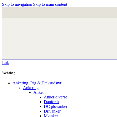
Skip to navigation
Skip to main content
Luk
Webshop
Ankering, Rig & Dæksudstyr
Ankering
Anker
Anker diverse
Danforth
DC plovanker
Drivanker
M-anker