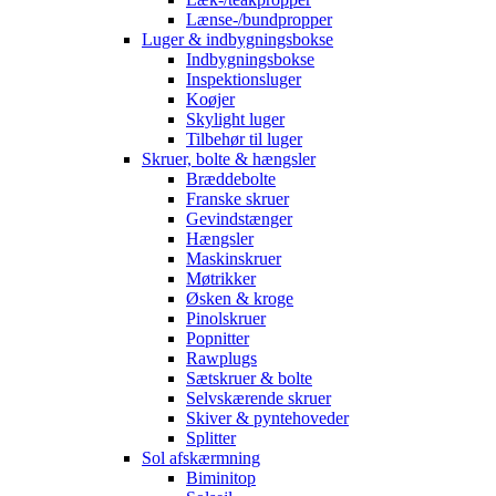
Lænse-/bundpropper
Luger & indbygningsbokse
Indbygningsbokse
Inspektionsluger
Koøjer
Skylight luger
Tilbehør til luger
Skruer, bolte & hængsler
Bræddebolte
Franske skruer
Gevindstænger
Hængsler
Maskinskruer
Møtrikker
Øsken & kroge
Pinolskruer
Popnitter
Rawplugs
Sætskruer & bolte
Selvskærende skruer
Skiver & pyntehoveder
Splitter
Sol afskærmning
Biminitop