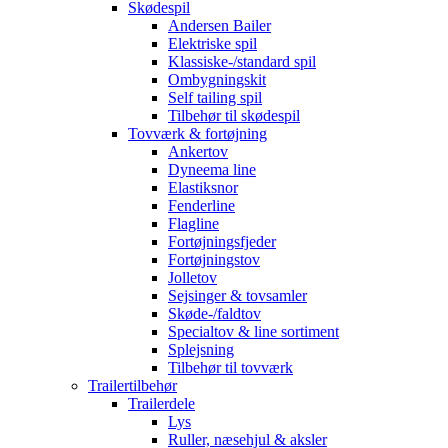
Skødespil
Andersen Bailer
Elektriske spil
Klassiske-/standard spil
Ombygningskit
Self tailing spil
Tilbehør til skødespil
Tovværk & fortøjning
Ankertov
Dyneema line
Elastiksnor
Fenderline
Flagline
Fortøjningsfjeder
Fortøjningstov
Jolletov
Sejsinger & tovsamler
Skøde-/faldtov
Specialtov & line sortiment
Splejsning
Tilbehør til tovværk
Trailertilbehør
Trailerdele
Lys
Ruller, næsehjul & aksler