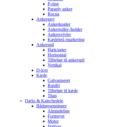
P-ring
Paraply anker
Rocna
Ankergrej
Ankerkugler
Ankerruller-/holder
Ankersvivler
Kædeled-/markering
Ankerspil
Hæk/agter
Horisontal
Tilbehør til ankerspil
Vertikal
D-Icer
Kæde
Galvaniseret
Rustfri
Tilbehør til kæde
Titan
Dæks & Kalechedele
Bådpresenninger
Almindelige
Formsyet
Motor
Stativer