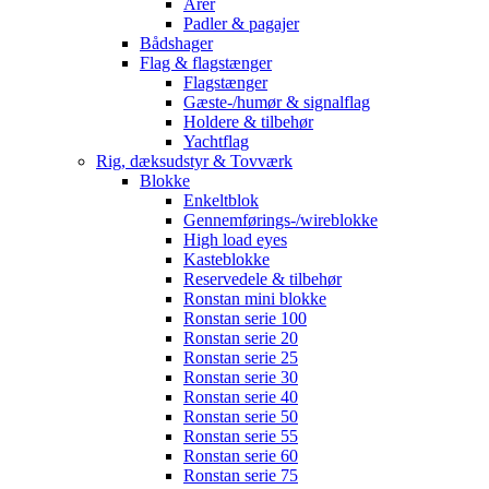
Årer
Padler & pagajer
Bådshager
Flag & flagstænger
Flagstænger
Gæste-/humør & signalflag
Holdere & tilbehør
Yachtflag
Rig, dæksudstyr & Tovværk
Blokke
Enkeltblok
Gennemførings-/wireblokke
High load eyes
Kasteblokke
Reservedele & tilbehør
Ronstan mini blokke
Ronstan serie 100
Ronstan serie 20
Ronstan serie 25
Ronstan serie 30
Ronstan serie 40
Ronstan serie 50
Ronstan serie 55
Ronstan serie 60
Ronstan serie 75